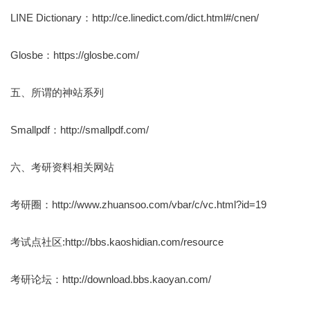
LINE Dictionary：http://ce.linedict.com/dict.html#/cnen/
Glosbe：https://glosbe.com/
五、所谓的神站系列
Smallpdf：http://smallpdf.com/
六、考研资料相关网站
考研圈：http://www.zhuansoo.com/vbar/c/vc.html?id=19
考试点社区:http://bbs.kaoshidian.com/resource
考研论坛：http://download.bbs.kaoyan.com/