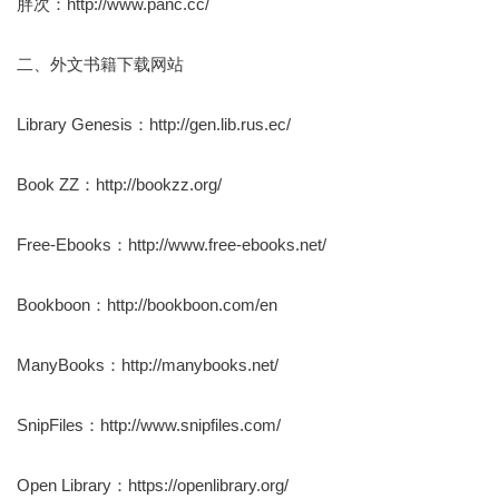
胖次：http://www.panc.cc/
二、外文书籍下载网站
Library Genesis：http://gen.lib.rus.ec/
Book ZZ：http://bookzz.org/
Free-Ebooks：http://www.free-ebooks.net/
Bookboon：http://bookboon.com/en
ManyBooks：http://manybooks.net/
SnipFiles：http://www.snipfiles.com/
Open Library：https://openlibrary.org/