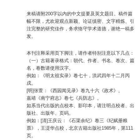
来稿请附200字以内的中文提要及英文题目。稿件篇
幅不限，尤欢迎观点新颖、论证缜密、文字精炼、引
注完整的研究佳作，务求恪守学术道德，谢绝一稿多
发。
本刊注释采用页下脚注，请作者特别注意以下几点：
（一）古籍著录格式：朝代、作者、书名、卷次、篇
名，卷数请使用汉字。
例如：《明太祖实录》卷七十，洪武四年十二月丙
戌。
[明]张萱：《西园闻见录》卷九十六《政术》。
嘉靖《南宁府志》卷七《兵防志》。
如系当代出版的点校本、影印本，请注明点校者、出
版社、出版年、页码。
例如：[清]王庆云：《石渠余纪》卷三《纪赋册粮
票》，王湜华点校，北京古籍出版社1985年，第111
页。