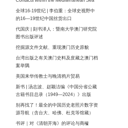
Contacts within the Mediterranean Sea
全球16-19世纪 | 李伯重：全球史视野中
的16—19世纪中国丝货出口
代国庆 | 刻书泽人：暨南大学澳门研究院
图书出版评述
挖掘源文件文献、重现澳门历史原貌
台湾出版之有关澳门史料及庋藏之澳门档
案举隅
美国来华传教士与晚清鸦片贸易
新书 | 汤志波、赵颖洁编《中国分省公藏
古籍书目总录（1949—2024）》出版
别再找了！最全的中国历史老照片数字资
源导航（含台大、哈佛、杜克等馆藏）
书评｜对《清朝开海》的评论与商榷