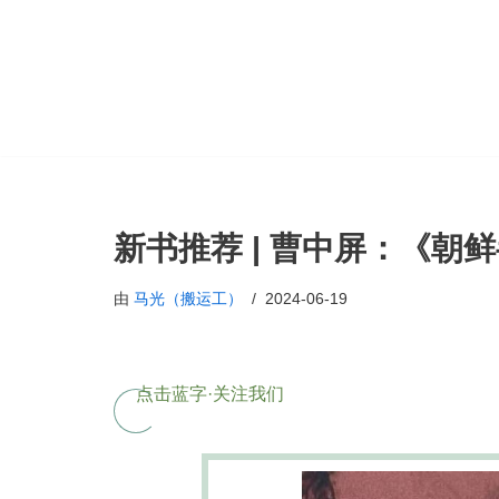
跳
至
正
文
新书推荐 | 曹中屏：《朝
由
马光（搬运工）
2024-06-19
点击蓝字·关注我们