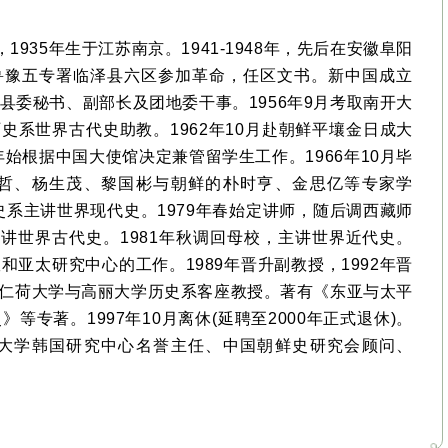
35年生于江苏南京。1941-1948年，先后在安徽阜阳
冀鲁豫五专署临泽县六区参加革命，任区文书。新中国成立
县委秘书、副部长及团地委干事。1956年9月考取南开大
历史系世界古代史助教。1962年10月赴朝鲜平壤金日成大
年始根据中国大使馆决定兼管留学生工作。1966年10月毕
哲、杨生茂、黎国彬与朝鲜的朴时亨、金思亿等专家学
史系主讲世界现代史。1979年春始定讲师，随后调西藏师
主讲世界古代史。1981年秋调回母校，主讲世界近代史。
亚太研究中心的工作。1989年晋升副教授，1992年晋
为韩国仁荷大学与高丽大学历史系客座教授。著有《东亚与太平
专著。1997年10月离休(延聘至2000年正式退休)。
大学韩国研究中心名誉主任、中国朝鲜史研究会顾问、