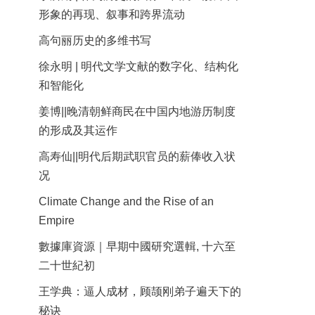
形象的再现、叙事和跨界流动
高句丽历史的多维书写
徐永明 | 明代文学文献的数字化、结构化
和智能化
姜博||晚清朝鲜商民在中国内地游历制度
的形成及其运作
高寿仙||明代后期武职官员的薪俸收入状
况
Climate Change and the Rise of an
Empire
數據庫資源｜早期中國研究選輯, 十六至
二十世紀初
王学典：逼人成材，顾颉刚弟子遍天下的
秘诀