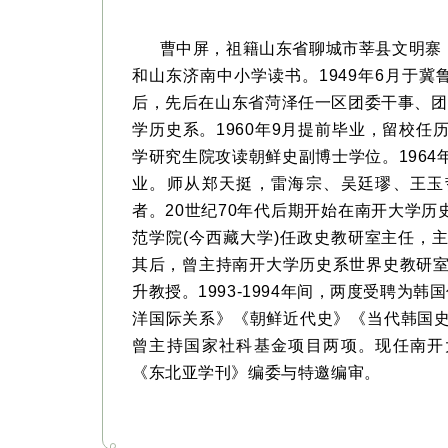
曹中屏，祖籍山东省聊城市莘县文明寨，19
和山东济南中小学读书。1949年6月于
后，先后在山东省菏泽任一区团委干事、团
学历史系。1960年9月提前毕业，留校任
学研究生院攻读朝鲜史副博士学位。1964
业。师从郑天挺，雷海宗、吴廷璆、王玉
者。20世纪70年代后期开始在南开大学历
范学院(今西藏大学)任政史教研室主任，
其后，曾主持南开大学历史系世界史教研室和
升教授。1993-1994年间，两度受聘
洋国际关系》《朝鲜近代史》《当代韩国史》等
曾主持国家社科基金项目两项。现任南开
《东北亚学刊》编委与特邀编审。