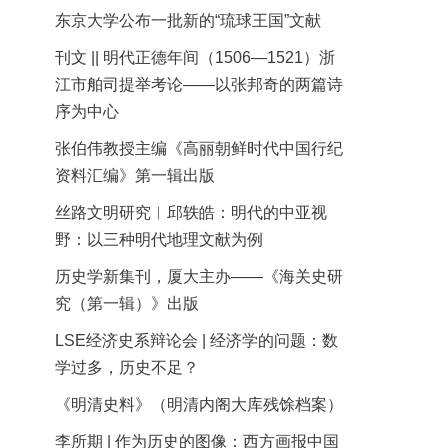
东京大学公布一批新的“琉球王国”文献
刊文 || 明代正德年间（1506—1521）浙
江市舶司提举考论——以张邦奇的两篇诗
序为中心
张伯伟教授主编《高丽朝鲜时代中国行纪
资料汇编》第一辑出版
丝路文明研究︱邱轶皓：明代的中亚视
野：以三种明代地理文献为例
历史学新集刊，厦大主办——《海关史研
究（第一辑）》出版
LSE经济史系辩论会 | 经济学的问题：数
学过多，历史不足？
《明清史料》（明清内阁大库残馀档案）
李所期 | 作为历史的图像：西方画报中国