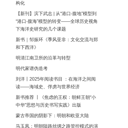
构化
【新刊】滨下武志 | 从“港口-腹地”模型到
“港口-腹海”模型的转变——全球历史视角
下海洋史研究的几个课题
新书｜邹振环《季风亚非：文化交流与郑
和下西洋》
明清江南卫所的沿革与转型
明代家谱伪造考
刘洋丨2025年阅读书目 ：在海洋之间阅
读——海域史、俘虏与世界经济
新书推荐 丨《焦虑的王权：朝鲜王朝“小
中华”思想与历史书写实践》出版
蒙古帝国的阴影下：明朝和欧亚大陆
马玉凤：明朝陆路丝绸之路管控模式的演