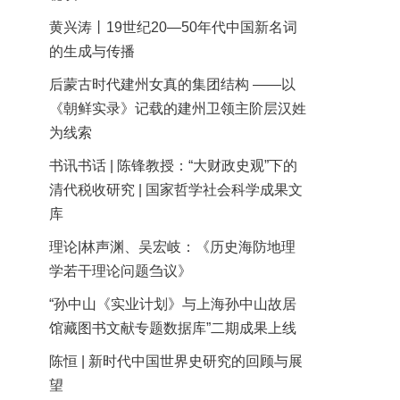
黄兴涛丨19世纪20—50年代中国新名词
的生成与传播
后蒙古时代建州女真的集团结构 ——以
《朝鲜实录》记载的建州卫领主阶层汉姓
为线索
书讯书话 | 陈锋教授：“大财政史观”下的
清代税收研究 | 国家哲学社会科学成果文
库
理论|林声渊、吴宏岐：《历史海防地理
学若干理论问题刍议》
“孙中山《实业计划》与上海孙中山故居
馆藏图书文献专题数据库”二期成果上线
陈恒 | 新时代中国世界史研究的回顾与展
望