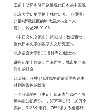
王前丨听冈本隆司谈近现代日本的中国观
北京大学历史学博士独作C刊：《<通典·
州郡>所载政区的时代层次与文本来
源》。论丛26-01-03
《中日文化交流史》第62期：数据驱动：
当代日本史学的数字人文研究范式
北京语言大学BCC语料库2.0版发布
讲座纪要丨侯深：向海而生：城市史与海
洋史的结合
江昕瑾、张坤 | 鸦片战争前后英国舆论中
林则徐形象的嬗变
一个开源的AI《史记》知识库与26个可复
用构造知识库Skill，57万字史记，10万个
实体、3185个事件、7652条关系全部结