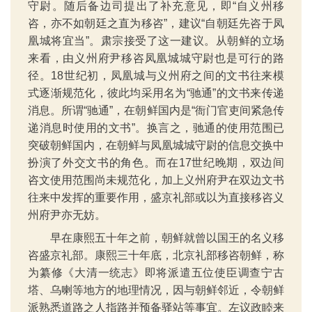
守尉。随后备边司提出了补充意见，即“自义州移
咨，亦不如朝廷之直为移咨”，建议“自朝廷先咨于凤
凰城将宜当”。肃宗接受了这一建议。从朝鲜的立场
来看，由义州府尹移咨凤凰城城守尉也是可行的路
径。18世纪初，凤凰城与义州府之间的文书往来模
式逐渐规范化，彼此均采用名为“驰通”的文书来传递
消息。所谓“驰通”，在朝鲜国内是“衙门官吏间紧急传
递消息时使用的文书”。换言之，驰通的使用范围已
突破朝鲜国内，在朝鲜与凤凰城城守尉的信息交换中
扮演了外交文书的角色。而在17世纪晚期，双边间
咨文使用范围尚未规范化，加上义州府尹在双边文书
往来中发挥的重要作用，盛京礼部或以为直接移咨义
州府尹亦无妨。
早在康熙五十年之前，朝鲜就曾以国王的名义移
咨盛京礼部。康熙三十年底，北京礼部移咨朝鲜，称
为纂修《大清一统志》即将派遣五位使臣调查宁古
塔、乌喇等地方的地理情况，因与朝鲜邻近，令朝鲜
派熟悉道路之人指路并预备驿站等事宜。左议政睦来