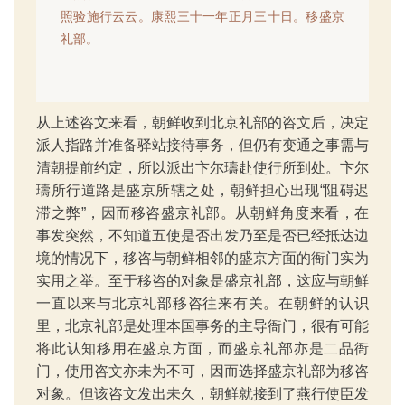
照验施行云云。康熙三十一年正月三十日。移盛京
礼部。
从上述咨文来看，朝鲜收到北京礼部的咨文后，决定
派人指路并准备驿站接待事务，但仍有变通之事需与
清朝提前约定，所以派出卞尔璹赴使行所到处。卞尔
璹所行道路是盛京所辖之处，朝鲜担心出现“阻碍迟
滞之弊”，因而移咨盛京礼部。从朝鲜角度来看，在
事发突然，不知道五使是否出发乃至是否已经抵达边
境的情况下，移咨与朝鲜相邻的盛京方面的衙门实为
实用之举。至于移咨的对象是盛京礼部，这应与朝鲜
一直以来与北京礼部移咨往来有关。在朝鲜的认识
里，北京礼部是处理本国事务的主导衙门，很有可能
将此认知移用在盛京方面，而盛京礼部亦是二品衙
门，使用咨文亦未为不可，因而选择盛京礼部为移咨
对象。但该咨文发出未久，朝鲜就接到了燕行使臣发