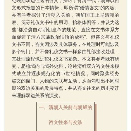
纪晚期双边往返的咨文；探讨了有清一代，朝鲜以咨
文形式报告的日本情势，即所谓“倭情咨文”的内容。
亦有学者探讨了清朝入关前，朝鲜国王上呈清朝的
表、笺等礼仪文书中的用词、抬格体例等，并认为这
些“都沿袭自对明朝皇帝的规范，直接在文书体系方
面促进了清方宗藩政治话语的成熟”。但咨文与礼仪
文书不同，咨文因涉及具体事务，在处理时可能涉及
多个衙门，并不像礼仪文书一样多由礼部接收处理，
其处理流程也远较礼仪文书复杂。本文将参考既有研
究，爬梳域内与域外史料，论述清鲜双方咨文往来模
式成立并逐步规范化的17世纪情况，同时聚焦经办
咨文的衙门、人物的关联与互动，从而勾勒出不同时
期的双边关系的发展特点，并从咨文往来的历史变迁
来理解双边关系的演变。
一、清朝入关前与朝鲜
的
咨文往来与交涉