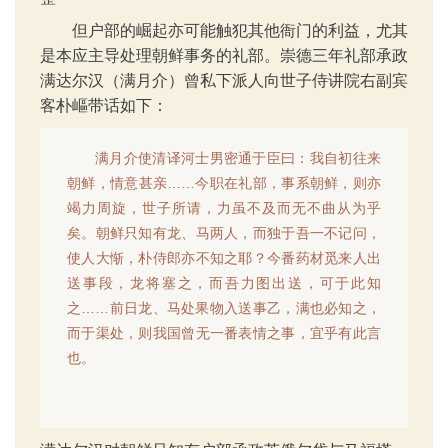
但户部的崛起亦可能触犯其他衙门的利益，尤其
是本应主导处理朝鲜事务的礼部。崇德三年礼部承政
满达尔汉（满月介）曾私下派人向世子侍讲院右副宾
客朴嶇带话如下：
满月介使清译河士男密通于臣曰：我自初往来
朝鲜，情意甚亲……今职在礼部，事系朝鲜，则亦
竭力周旋，世子所请，力虽不及而无不曲从为乎
矣。朝鲜只知有龙、马两人，而独于吾一不记问，
使人大惭，朴侍郎亦不知之耶？今番药材觅来人出
送事段，龙将塞之，而吾力图出送，可于此知
之……前日龙、马处果物入送事乙，满也必知之，
而于渠处，则我国曾无一番表情之事，宜乎有此言
也。