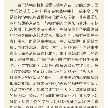
由于清朝的机构设置与明朝存在一定的差别，因
而“毋违明国旧例”的原则在实践中并非一成不变，而
是随着清朝机构设置的变化而有所调整，其中最受影
响的当属盛京诸衙门与朝鲜的咨文往来与交涉。清朝
入关后，以内大臣留守盛京，朝鲜使臣赴华的最终目
的地随之由盛京转为北京。顺治年间，朝鲜使臣并不
直赴盛京，而是经由牛家庄，在此获取通行所需票文
后，再转赴北京。康熙十六年，朝鲜使臣不再经由牛
家庄，而是从盛京转赴北京。由于清朝政治中心的转
移，朝鲜在顺治年间与盛京的咨文往来次数显著减
少。不过在此期间，朝鲜仍曾移咨盛京留守大臣。按
《通文馆志》的记载，顺治三年朝鲜发生了权大用、
柳濯等人密谋叛乱的事件，于是将平定内乱的情况咨
报清朝礼部。朝鲜方面担心赍咨官的马匹中途生病，
耽误咨文传递，便移咨盛京留守大臣，望其提供清朝
的马匹以供替代。然而此时盛京留守大臣并无支应朝
鲜使团所需之物的义务，朝鲜备边司也认为“彼之肯
许替传，亦难可必”，因而建议国王令平安监司准备