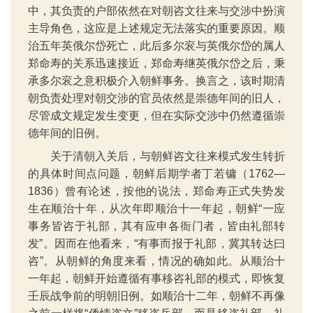
中，其负责的户部依然在对朝咨文往来与交涉中扮演
主导角色，这应是上述规定无法落实的重要原因。顺
治五年英俄尔岱死亡，此后多尔衮与英俄尔岱的属人
郑命寿的关系迅速接近，郑命寿继英俄尔岱之后，秉
承多尔衮之意积极介入朝鲜事务。换言之，该时期清
朝负责处理对朝交涉的官员依然是崇德年间的旧人，
尽管成文规定发生变更，但在实际交涉中仍然遵循崇
德年间的旧例。
关于清朝入关后，与朝鲜咨文往来模式发生转折
的具体时间点问题，朝鲜后期学者丁若镛（1762—
1836）曾有论述，按他的说法，郑命寿正式失势发
生在顺治十年，从次年即顺治十一年起，朝鲜“一应
事务皆咨于礼部，其有应申各衙门者，皆由礼部转
发”。因而在他看来，“有事而报于礼部，冀其转达曰
咨”。从朝鲜的角度来看，情况的确如此。从顺治十
一年起，朝鲜开始遵循有事移咨礼部的模式，即恢复
壬辰战争前的明朝旧例。如顺治十二年，朝鲜不再像