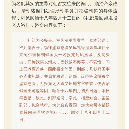
为名副其实的主导对朝咨文往来的衙门。顺治帝亲政
后，清朝诸衙门处理涉朝事务并移咨朝鲜的具体流
程，可见顺治十八年四月十二日的《礼部发回越境投
充人咨》，咨文内容如下：
礼部为公务事。主客清吏司案呈，奉本部送，
准兵部咨开，镇守盛京总管吴库礼等据凤凰城住章
京阿尔珠称朝鲜国人一名投充到凤凰城，及问缘
由，口称我属义州人，因我叔不疼养，不爱惜，闻
上国养育得善，因此投来等因。到部，凡朝鲜国事
务皆隶礼部，并原文移送。到部，该臣等议得移文
盛京总管，将投充之人送义州地方官收管，仍咨朝
鲜国王可也等因。顺治十八年四月初八日题，本日
奉旨是，钦此。到部送司，奉此，相应知会。案呈
到部，拟合就行。为此合咨贵国，烦为查照本部题
奉旨内事理钦遵施行云云。顺治十八年四月十二
日。