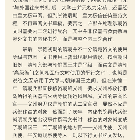
“与外国往来书札”后，大学士并无权力定稿，还需经
由皇太极审阅。但到崇德后期，皇太极信任倚重范文
程，不再审阅文书草稿。要言之，户部在处理涉朝咨
文时需要内三院进行配合，其中并非仅需与负责撰写
涉外文书的内秘书院，而是与整个内三院合作。
最后，崇德初期的清朝并不十分清楚咨文的使用
等级与范围，文书使用上曾出现混用情形。按明朝时
旧例，清朝六部与朝鲜国王才是平级，而咨文是清朝
“高级衙门之间相互行文时使用的平行文种”，也就是
说咨文应该用于六部与朝鲜国王之间。但在崇德二
年，清朝兵部直接移咨朝鲜义州，要求义州将攻打椵
岛所得的兵器与火药等物转运凤凰城。义州的最高长
官——义州府尹仅是朝鲜的从二品官员，显然不应是
兵部移咨的对象。然而到了次年，内秘书院再代兵部
就明朝兵船出没事件撰写文书时，移咨的对象就变成
了朝鲜国王，至于朝鲜的地方官——义州兵使、安州
兵使、平安道观察使等人，则以下行文书牌文发送。