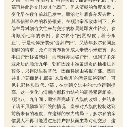
之前一样将“倭情咨文”移咨兵部，而是移咨礼部，礼
部再将此咨文转发其他衙门。但从清朝的角度来看，
变化早在数年前就已发生。顺治七年底多尔衮去世，
其亲信郑命寿的权势顿减。在顺治帝亲政体制下，户
部主导对朝咨文往来与交涉的格局随即发生转变。参
考顺治七年的事例，多尔衮令“例贸桦皮，着令永
止”，于是朝鲜按惯例“咨谢户部”。又该年多尔衮同意
朝鲜的请求，允许将贡布折算成大米或小米进贡，此
事由户部移咨朝鲜，而朝鲜亦回咨户部。但到了多尔
衮死后的顺治九年，朝鲜因原本准备进贡的柚柑烂坏
较多，只得以生梨替代，因而将缘由咨报户部。然而
并非户部而是礼部奉“以后免进”的旨意回咨朝鲜。可
见礼部逐步取代户部，在对朝交涉中的地位得到提
高。这一变化与清朝内部权力结构的调整紧密相关。
顺治八、九年间，顺治帝完成了八旗的改组，并结束
了诸王贝勒掌管部院的情况，皇权对八旗的控制达到
前所未有的程度。在这样的权力格局下，多尔衮的亲
信属人不再可能通过把持户部从而主导对朝交涉，这