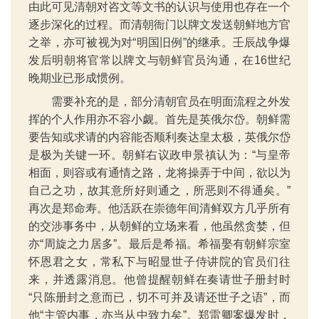
由此可见清朝对咨文等文书的认识与使用也存在一个
逐步深化的过程。而清朝衙门以牌文发送朝鲜地方官
之举，亦可被视为对“明国旧例”的继承。壬辰战争爆
发后明朝将官常以牌文与朝鲜官员沟通，在16世纪
晚期业已形成惯例。
需要补充的是，部分清朝官员在明面流程之外发
挥的个人作用亦不容小觑。首先是英俄尔岱。朝鲜需
要告知或求请的内容能否顺利奏达皇太极，英俄尔岱
是极为关键一环。朝鲜右议政申景禛认为：“与皇帝
相面，则容或有通情之路，龙将操弄于中间，欲以为
自己之功，故其意所好则通之，所恶则不得通矣。”
再次是郑命寿。他活跃在崇德年间清鲜双方几乎所有
的交涉事务中，从朝鲜的立场来看，他虽然贪婪，但
亦“周旋之力居多”。最后是希福。希福娶有朝鲜宗室
怀恩君之女，常私下与昭显世子侍讲院的官员们往
来，并透露消息。他曾提醒朝鲜在奏请世子册封时
“只陈册封之意而已，切不可并及请还世子之语”，而
他“主管内事，亦当从中致力矣”。郑雷卿案爆发时，