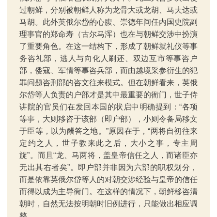
过朝鲜，分别被朝鲜人称为龙骨大或龙胡、马夫达或
马胡。此外英俄尔岱的心腹、崇德年间任内国史院副
理事官的郑命寿（古尔马浑）也在与朝鲜交涉中扮演
了重要角色。在这一结构下，形成了朝鲜就礼仪等事
务咨礼部，逃人与向化人刷还、双边互市等事咨户
部，倭寇、军情等事咨兵部，而由越境采参衍生的犯
罪问题咨刑部的咨文往来模式。但在朝鲜看来，英俄
尔岱等人负责的户部才是其中最重要的衙门，世子侍
讲院的官员们在发回本国的状启中明确提到：“各项
等事，大则移咨于该部（即户部），小则令备局移文
于臣等，以为酬答之地。”原因在于，“两将自初往来
定约之人，世子教来此之后，大小之事，专主周
旋”。而且“龙、马两将，盖皇帝信任之人，而诸臣亦
无出其右者矣”。即户部并非因为六部的职权划分，
而是依靠英俄尔岱等人的对朝交涉经验与皇帝的信任
而得以成为主导衙门。在这样的情况下，朝鲜移咨清
朝时，自然无法按明朝时旧例进行，只能做出相应调
整