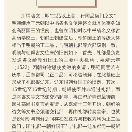
所谓咨文，即“二品以上官，行同品衙门之文”。
明朝继承了元朝以中书省名义使用咨文就具体事务知
会高丽国王的惯例，也曾在明初时以中书省名义移咨
高丽恭愍王。朝鲜王朝建立后，朝鲜国王的等级大体
相当于明朝的正二品，与明朝礼部等六部级别一致。
明朝与朝鲜咨文往来的旧例如下：首先，礼部是负责
发送咨文给朝鲜国王的主要中央机构，嘉靖元年
（1522）因朝鲜谢恩使姜澂的奏请，明廷同意若有
庆事，辽东都司（正二品）可移咨朝鲜，在此基础上
形成了礼部报辽东、辽东报朝鲜国王的惯例。其次，
15世纪至16世纪前期，朝鲜使臣并非通过礼部，而
是将咨文等文书递交鸿胪寺，再由鸿胪寺进呈御前。
因礼部尚书夏言的奏请，从嘉靖十三年开始，朝鲜的
咨文等文书必须递交礼部，再由礼部转奏皇帝。也就
是说明朝与朝鲜之间存在发送方与接收方均为正二品
衙门，即“礼部—朝鲜国王”与“礼部—辽东都司—朝鲜