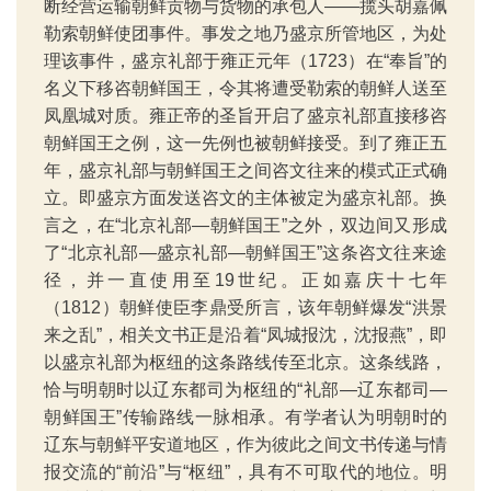
断经营运输朝鲜贡物与货物的承包人——揽头胡嘉佩
勒索朝鲜使团事件。事发之地乃盛京所管地区，为处
理该事件，盛京礼部于雍正元年（1723）在“奉旨”的
名义下移咨朝鲜国王，令其将遭受勒索的朝鲜人送至
凤凰城对质。雍正帝的圣旨开启了盛京礼部直接移咨
朝鲜国王之例，这一先例也被朝鲜接受。到了雍正五
年，盛京礼部与朝鲜国王之间咨文往来的模式正式确
立。即盛京方面发送咨文的主体被定为盛京礼部。换
言之，在“北京礼部—朝鲜国王”之外，双边间又形成
了“北京礼部—盛京礼部—朝鲜国王”这条咨文往来途
径，并一直使用至19世纪。正如嘉庆十七年
（1812）朝鲜使臣李鼎受所言，该年朝鲜爆发“洪景
来之乱”，相关文书正是沿着“凤城报沈，沈报燕”，即
以盛京礼部为枢纽的这条路线传至北京。这条线路，
恰与明朝时以辽东都司为枢纽的“礼部—辽东都司—
朝鲜国王”传输路线一脉相承。有学者认为明朝时的
辽东与朝鲜平安道地区，作为彼此之间文书传递与情
报交流的“前沿”与“枢纽”，具有不可取代的地位。明