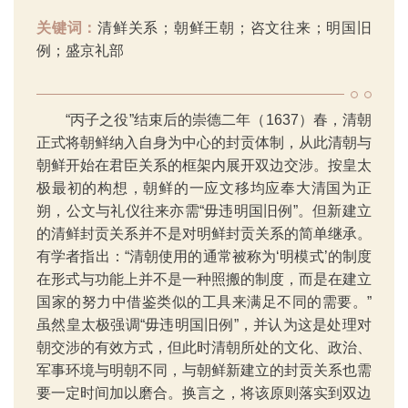
关键词：
清鲜关系；朝鲜王朝；咨文往来；明国旧
例；盛京礼部
“丙子之役”结束后的崇德二年（1637）春，清朝
正式将朝鲜纳入自身为中心的封贡体制，从此清朝与
朝鲜开始在君臣关系的框架内展开双边交涉。按皇太
极最初的构想，朝鲜的一应文移均应奉大清国为正
朔，公文与礼仪往来亦需“毋违明国旧例”。但新建立
的清鲜封贡关系并不是对明鲜封贡关系的简单继承。
有学者指出：“清朝使用的通常被称为‘明模式’的制度
在形式与功能上并不是一种照搬的制度，而是在建立
国家的努力中借鉴类似的工具来满足不同的需要。”
虽然皇太极强调“毋违明国旧例”，并认为这是处理对
朝交涉的有效方式，但此时清朝所处的文化、政治、
军事环境与明朝不同，与朝鲜新建立的封贡关系也需
要一定时间加以磨合。换言之，将该原则落实到双边