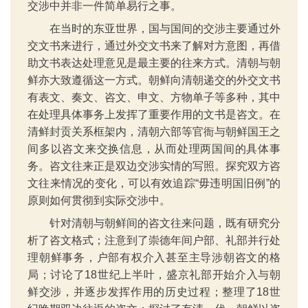
交涉中并非一件简单易行之事。
在当时的东亚世界，国与国间的交涉主要通过外
交文书来进行，通过外交文书来了解对方意图，再借
助文书表达处理意见是最主要的往来方式。清朝与朝
鲜亦大致遵循这一方式。朝鲜向清朝递交的外交文书
有表文、奏文、咨文、申文、方物单子等多种，其中
在处理具体事务上发挥了重要作用的文书是咨文。在
清鲜封贡关系框架内，清朝六部等官衙与朝鲜国王之
间多以咨文来交换信息，从而处理两国间的具体事
务。咨文往来正是双边交涉实情的写照。探究双方咨
文往来情况的变化，可以有效追踪“毋违明国旧例”的
原则如何贯彻到实际交涉中。
针对清朝与朝鲜间的咨文往来问题，既有研究分
析了咨文格式；注意到了崇德年间户部、礼部并行处
理朝鲜事务，户部有权介入甚至主导涉朝咨文的格
局；讨论了18世纪上半叶，盛京礼部开始介入与朝
鲜交涉，并逐步发挥作用的历史过程；整理了18世