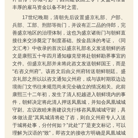
丰厚的雇马资金以备不时之需。
17世纪晚期，清朝先后设置盛京礼部、户部、
兵部、工部、刑部等衙门，并设有正二品的侍郎，完
善盛京地区的治理体制，这也为盛京诸衙门与朝鲜直
接往来交涉奠定了制度基础。按金昌洙的考证，《同
文汇考》中收录的首次以盛京礼部名义发送朝鲜的咨
文是康熙五十年四月通知穆克登将赴朝鲜勘界事宜的
文件。但盛京礼部并未将此咨文发送朝鲜国王，而是
“右咨义州府”。该咨文后由义州府转送朝鲜朝廷。盛
京礼部之所以以咨文通知义州府，或与该时期双边边
境衙门文书往来规范尚未完全确立的情况相关。此前
康熙三十二年初，发生了清人犯越进入朝鲜境内的事
件，朝鲜决定将此清人押送凤凰城，并知会凤凰城城
守尉。左议政睦来善建议先行移咨凤凰城城守尉，具
体做法是“其凤城清将处了咨，则自义州府专人入送
于城将处事，分付何如？”此处“了”是吏文标记，可以
理解为汉语的“致”，即咨文的接收方明确是凤凰城城