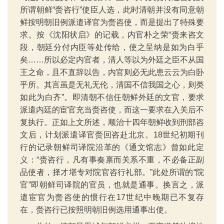
所谓朝鲜“赍咨行”使臣人选，此时清朝并没有同意朝
鲜按明朝旧例派遣译官为赍咨使，而是提出了特殊要
求。按《沈阳状启》的记载，内官朴之荣“赍来咨文
段，朝廷分付内臣等处传给，使之呈纳是如为白乎
矣……所以必定内官者，清人等以为外廷之臣不从国
王之命，且不直辞以告，内官则必无此患云云为白卧
乎所。其言虽是无礼无伦，清国不信我国之心，则类
如此为白齐”。即清朝不信任朝鲜外廷的文官，要求
派遣内廷的宦官充当赍咨使，而这一要求在入关后不
复执行。正如上文所述，顺治十四年朝鲜收到刑部咨
文后，计划派遣译官赍回咨赴北京。18世纪初期刊
行的记录朝鲜司译院沿革的《通文馆志》曾如此定
义：“赍咨行，凡有事奏禀而关系不重，不必备正副
品使者，择才堪专对院官咨行礼部。”此处所谓的“院
官”即朝鲜司译院的官员，也就是通事。换言之，派
遣宦官为赍咨使的惯行在17世纪中晚期已不复存
在，赍咨行已按照明朝旧例选用通事出使。