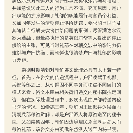
满达尔汉对朝鲜只知有户部承政英俄尔岱与马福塔，
并加意馈送此二人的行为非常不满。究其原因，是户
部职能的扩张影响了礼部的职能履行与官员个利益。
又如同年发生的清朝停止供给沈馆，要求昭显世子及
其随从自行解决饮食供给问题的事例，尽管满达尔汉
欲为通融，但最终执行的是英俄尔岱等人提出的停止
供给的主张。可见当时礼部在对朝交涉中的影响力仍
难以与户部抗衡，而朝鲜也很清楚户部与礼部的影响
力差距。
崇德时期清朝对朝鲜咨文处理还具有以下若干特
征。首先，在咨文的传递流程中，户部凌驾于礼部、
兵部等部之上。从朝鲜因不同事务而移咨不同衙门的
模式来看，咨文本应由相关衙门递交内秘书院拟定回
咨，但在实际处理过程中，多次出现由户部转递内秘
书院的情况。如崇德三年，朝鲜国王因派兵迟误而向
清朝兵部移咨辩解，却是户部派人将原咨送至内秘书
院。又如崇德四年，朝鲜因边境居民杀害厚罗岛人而
移咨礼部，该咨文亦由英俄尔岱派人送至内秘书院。