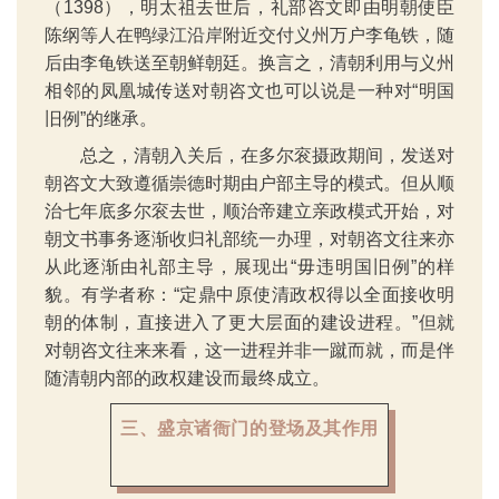
（1398），明太祖去世后，礼部咨文即由明朝使臣
陈纲等人在鸭绿江沿岸附近交付义州万户李龟铁，随
后由李龟铁送至朝鲜朝廷。换言之，清朝利用与义州
相邻的凤凰城传送对朝咨文也可以说是一种对“明国
旧例”的继承。
总之，清朝入关后，在多尔衮摄政期间，发送对
朝咨文大致遵循崇德时期由户部主导的模式。但从顺
治七年底多尔衮去世，顺治帝建立亲政模式开始，对
朝文书事务逐渐收归礼部统一办理，对朝咨文往来亦
从此逐渐由礼部主导，展现出“毋违明国旧例”的样
貌。有学者称：“定鼎中原使清政权得以全面接收明
朝的体制，直接进入了更大层面的建设进程。”但就
对朝咨文往来来看，这一进程并非一蹴而就，而是伴
随清朝内部的政权建设而最终成立。
三、盛京诸衙门的登场及其作用