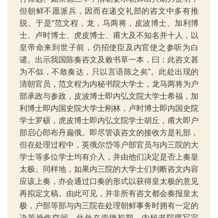
但朝鲜不愿派兵，因而在递交礼部的咨文中多有推
脱。于是“范文程，龙，马两将，皮波博士、加利博
士、卢时博士、虎皮博士、甫大及不知名并十人，以
皇帝命来到世子前，仍招使臣及内官使之参听为白
谴。出示我国陈奏咨文及敕书草一本，曰：此咨文甚
为不似，不敢奏达，只以言语陈之矣”。此处出现的
清朝官员，范文程为内秘书院大学士，龙马两将为户
部承政与参政，皮波博士即内弘文院大学士希福，加
利博士即内国史院大学士刚林，卢时博士即内国史院
学士罗硕，虎皮博士即内弘文院学士胡丘，甫大即户
部启心郎布丹扁俄。即尽管该咨文的接收方是礼部，
但在处理过程中，英俄尔岱等户部官员与内三院的大
学士等多位学士均有介入，并由他们决定是否上奏皇
太极。同样地，如果内三院的大学士们判断咨文内容
应该上奏，亦会通过口奏的形式以获得皇太极的意见
再拟定文稿。由此可见，并非所有咨文都会奏报皇太
极，户部等部与内三院在处理朝鲜事务时拥有一定的
决策操作空间。此外在崇德初期，内秘书院撰写完