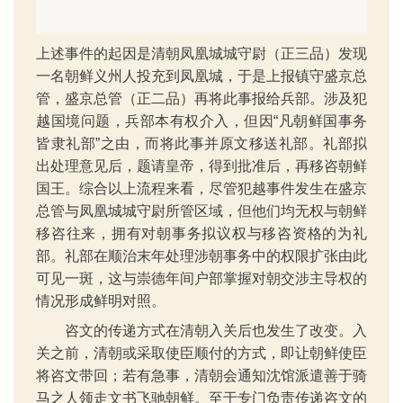
上述事件的起因是清朝凤凰城城守尉（正三品）发现
一名朝鲜义州人投充到凤凰城，于是上报镇守盛京总
管，盛京总管（正二品）再将此事报给兵部。涉及犯
越国境问题，兵部本有权介入，但因“凡朝鲜国事务
皆隶礼部”之由，而将此事并原文移送礼部。礼部拟
出处理意见后，题请皇帝，得到批准后，再移咨朝鲜
国王。综合以上流程来看，尽管犯越事件发生在盛京
总管与凤凰城城守尉所管区域，但他们均无权与朝鲜
移咨往来，拥有对朝事务拟议权与移咨资格的为礼
部。礼部在顺治末年处理涉朝事务中的权限扩张由此
可见一斑，这与崇德年间户部掌握对朝交涉主导权的
情况形成鲜明对照。
咨文的传递方式在清朝入关后也发生了改变。入
关之前，清朝或采取使臣顺付的方式，即让朝鲜使臣
将咨文带回；若有急事，清朝会通知沈馆派遣善于骑
马之人领走文书飞驰朝鲜。至于专门负责传递咨文的