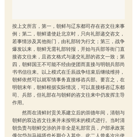
按上文所言，第一，朝鲜与辽东都司存在咨文往来事
例；第二，朝鲜遣使赴北京时，只向礼部递交咨文，
若事情涉及其他衙门，由礼部转为行文；第三，战争
爆发以来，朝鲜无需礼部转报，开始与兵部等衙门直
接咨文往来，且咨文格式与递交礼部的咨文一致；第
四，朝鲜国王不可能不经由使团而直接与明朝兵部尚
书书信往来。以上模式在壬辰战争结束后继续维持，
朝鲜依然可以就军情事务直接移咨兵部。要言之，在
明朝末年，朝鲜根据实际情况，可以直接移咨辽东都
司、兵部，但礼部在与朝鲜的咨文往来中仍发挥主导
作用。
然而在清鲜封贡关系建立后的崇德年间，清朝与
朝鲜的双边咨文往来并未按明末的模式进行。当时清
朝负责与朝鲜交涉的并非全是礼部官员，户部承政英
俄尔岱与马福塔也长期介入其中。此二人曾多次出使