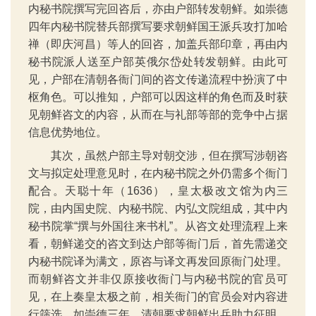
内秘书院撰写完回咨后，亦由户部转发朝鲜。如崇德
四年内秘书院替兵部撰写要求朝鲜国王派兵攻打加哈
禅（即庆河昌）等人的回咨，加盖兵部印章，再由内
秘书院派人送至户部英俄尔岱处转发朝鲜。由此可
见，户部在清朝各衙门间的咨文传递流程中扮演了中
枢角色。可以推知，户部可以因这样的角色而及时获
见朝鲜咨文的内容，从而在与礼部等部的竞争中占据
信息优势地位。
其次，虽然户部主导对朝交涉，但在撰写涉朝咨
文与拟定处理意见时，在内秘书院之外仍需多个衙门
配合。天聪十年（1636），皇太极改文馆为内三
院，由内国史院、内秘书院、内弘文院组成，其中内
秘书院掌“撰与外国往来书札”。从咨文处理流程上来
看，朝鲜递交的咨文到达户部等衙门后，首先需递交
内秘书院译为满文，原咨与译文再发回原衙门处理。
而朝鲜咨文并非仅原接收衙门与内秘书院的官员可
见，在上奏皇太极之前，相关衙门的官员会对内容进
行筛选。如崇德三年，清朝要求朝鲜出兵助力征明，