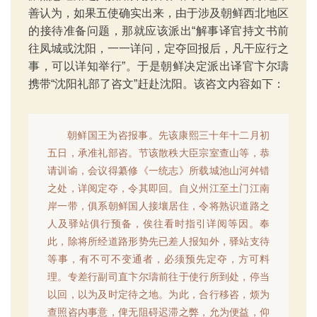
善认为，如果五使确实出来，由于涉及朝鲜西北地区
的接待准备问题，那就应该派出“解事译官持文书前
往凤城或沈阳，一一详问，定夺回报后，凡干应行之
事，可以详知举行”。于是朝鲜决定派出译官卞尔璹
携带“沈阳礼部了咨文”赶赴沈阳。该咨文内容如下：
朝鲜国王为咨报事。先该康熙三十年十二月初
五日，承准礼部咨。节该散秩大臣宗室查山等，恭
请训谕，会议得纂修《一统志》所载城池山河舛错
之处，详阅定夺，令其即回。自义州江至土门江南
岸一带，俱系朝鲜国人接壤居住，令将熟识道路之
人及驿站俱行预备，俟往看时指引详阅等因。奉
此，除将所经道路形势先已差人报知外，驿站支待
等事，有不可不变通者，必须预先定夺，方可料
理。专差行副司直卞尔璹前往于使行所到处，停当
以回，以为及时定待之地。为此，合行移咨，烦为
查照咨内事意，俾无阻碍迟滞之弊，允为便益，仰