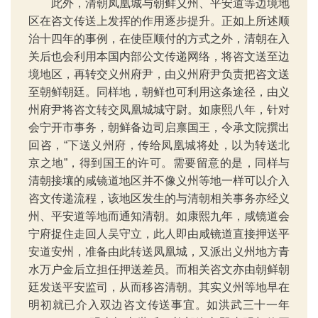
此外，清朝凤凰城与朝鲜义州、平安道等边境地
区在咨文传送上发挥的作用逐步提升。正如上所述顺
治十四年的事例，在使臣顺付的方式之外，清朝在入
关后也会利用本国内部公文传递网络，将咨文送至边
境地区，再转交义州府尹，由义州府尹负责把咨文送
至朝鲜朝廷。同样地，朝鲜也可利用这条途径，由义
州府尹将咨文转交凤凰城城守尉。如康熙八年，针对
会宁开市事务，朝鲜备边司启禀国王，令承文院撰出
回咨，“下送义州府，传给凤凰城将处，以为转送北
京之地”，得到国王的许可。需要留意的是，同样与
清朝接壤的咸镜道地区并不像义州等地一样可以介入
咨文传递流程，该地区发生的与清朝相关事务亦经义
州、平安道等地而通知清朝。如康熙九年，咸镜道会
宁府捉住走回人吴守立，此人即由咸镜道直接押送平
安道安州，准备由此转送凤凰城，又派出义州地方青
水万户金后立担任押送差员。而相关咨文亦由朝鲜朝
廷发送平安监司，从而移咨清朝。其实义州等地早在
明初就已介入双边咨文传送事宜。如洪武三十一年