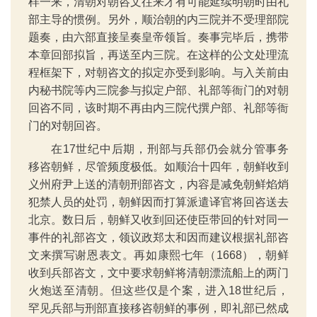
样一来，清朝对朝咨文往来才有可能延续明朝时由礼
部主导的惯例。另外，顺治朝的内三院并不受理部院
题奏，由六部直接呈奏皇帝领旨。奏事完毕后，携带
本章回部拟旨，再送至内三院。在这样的公文处理流
程框架下，对朝咨文的拟定亦受到影响。与入关前由
内秘书院等内三院参与拟定户部、礼部等衙门的对朝
回咨不同，该时期不再由内三院代撰户部、礼部等衙
门的对朝回咨。
在17世纪中后期，刑部与兵部仍会就分管事务
移咨朝鲜，尽管频度极低。如顺治十四年，朝鲜收到
义州府尹上送的清朝刑部咨文，内容是减免朝鲜焰焇
犯禁人员的处罚，朝鲜因而打算派遣译官将回咨送去
北京。数日后，朝鲜又收到回还使臣带回的针对同一
事件的礼部咨文，领议政郑太和因而建议根据礼部咨
文来撰写谢恩表文。再如康熙七年（1668），朝鲜
收到兵部咨文，文中要求朝鲜将清朝漂流船上的两门
火炮送至清朝。但这些仅是个案，进入18世纪后，
罕见兵部与刑部直接移咨朝鲜的事例，即礼部已然成