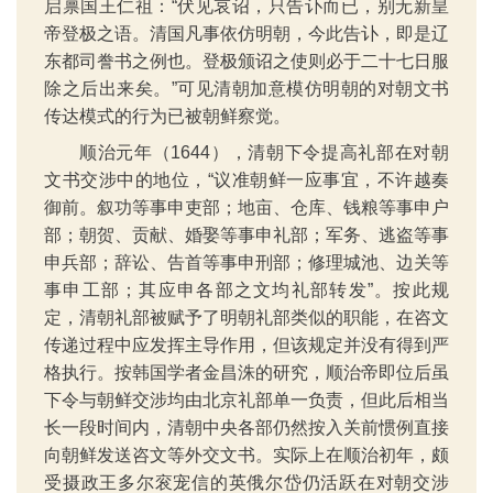
启禀国王仁祖：“伏见哀诏，只告讣而已，别无新皇
帝登极之语。清国凡事依仿明朝，今此告讣，即是辽
东都司誊书之例也。登极颁诏之使则必于二十七日服
除之后出来矣。”可见清朝加意模仿明朝的对朝文书
传达模式的行为已被朝鲜察觉。
顺治元年（1644），清朝下令提高礼部在对朝
文书交涉中的地位，“议准朝鲜一应事宜，不许越奏
御前。叙功等事申吏部；地亩、仓库、钱粮等事申户
部；朝贺、贡献、婚娶等事申礼部；军务、逃盗等事
申兵部；辞讼、告首等事申刑部；修理城池、边关等
事申工部；其应申各部之文均礼部转发”。按此规
定，清朝礼部被赋予了明朝礼部类似的职能，在咨文
传递过程中应发挥主导作用，但该规定并没有得到严
格执行。按韩国学者金昌洙的研究，顺治帝即位后虽
下令与朝鲜交涉均由北京礼部单一负责，但此后相当
长一段时间内，清朝中央各部仍然按入关前惯例直接
向朝鲜发送咨文等外交文书。实际上在顺治初年，颇
受摄政王多尔衮宠信的英俄尔岱仍活跃在对朝交涉