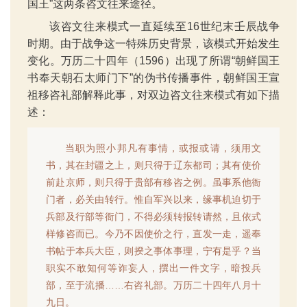
国王”这两条咨文往来途径。
该咨文往来模式一直延续至16世纪末壬辰战争
时期。由于战争这一特殊历史背景，该模式开始发生
变化。万历二十四年（1596）出现了所谓“朝鲜国王
书奉天朝石太师门下”的伪书传播事件，朝鲜国王宣
祖移咨礼部解释此事，对双边咨文往来模式有如下描
述：
当职为照小邦凡有事情，或报或请，须用文
书，其在封疆之上，则只得于辽东都司；其有使价
前赴京师，则只得于贵部有移咨之例。虽事系他衙
门者，必关由转行。惟自军兴以来，缘事机迫切于
兵部及行部等衙门，不得必须转报转请然，且依式
样修咨而已。今乃不因使价之行，直发一走，遥奉
书帖于本兵大臣，则揆之事体事理，宁有是乎？当
职实不敢知何等诈妄人，撰出一件文字，暗投兵
部，至于流播……右咨礼部。万历二十四年八月十
九日。