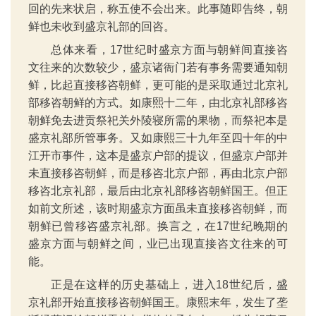
回的先来状启，称五使不会出来。此事随即告终，朝
鲜也未收到盛京礼部的回咨。
总体来看，17世纪时盛京方面与朝鲜间直接咨
文往来的次数较少，盛京诸衙门若有事务需要通知朝
鲜，比起直接移咨朝鲜，更可能的是采取通过北京礼
部移咨朝鲜的方式。如康熙十二年，由北京礼部移咨
朝鲜免去进贡祭祀关外陵寝所需的果物，而祭祀本是
盛京礼部所管事务。又如康熙三十九年至四十年的中
江开市事件，这本是盛京户部的提议，但盛京户部并
未直接移咨朝鲜，而是移咨北京户部，再由北京户部
移咨北京礼部，最后由北京礼部移咨朝鲜国王。但正
如前文所述，该时期盛京方面虽未直接移咨朝鲜，而
朝鲜已曾移咨盛京礼部。换言之，在17世纪晚期的
盛京方面与朝鲜之间，业已出现直接咨文往来的可
能。
正是在这样的历史基础上，进入18世纪后，盛
京礼部开始直接移咨朝鲜国王。康熙末年，发生了垄