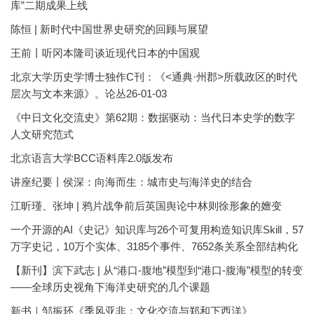
库”二期成果上线
陈恒 | 新时代中国世界史研究的回顾与展望
王前丨听冈本隆司谈近现代日本的中国观
北京大学历史学博士独作C刊：《<通典·州郡>所载政区的时代
层次与文本来源》。论丛26-01-03
《中日文化交流史》第62期：数据驱动：当代日本史学的数字
人文研究范式
北京语言大学BCC语料库2.0版发布
讲座纪要丨侯深：向海而生：城市史与海洋史的结合
江昕瑾、张坤 | 鸦片战争前后英国舆论中林则徐形象的嬗变
一个开源的AI《史记》知识库与26个可复用构造知识库Skill，57
万字史记，10万个实体、3185个事件、7652条关系全部结构化
【新刊】滨下武志 | 从“港口-腹地”模型到“港口-腹海”模型的转变
——全球历史视角下海洋史研究的几个课题
新书｜邹振环《季风亚非：文化交流与郑和下西洋》