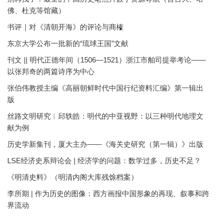
佛、杜克等馆藏）
书评｜对《清朝开海》的评论与商榷
东京大学公布一批新的“琉球王国”文献
刊文 || 明代正德年间（1506—1521）浙江市舶司提举考论——
以张邦奇的两篇诗序为中心
张伯伟教授主编《高丽朝鲜时代中国行纪资料汇编》第一辑出
版
丝路文明研究︱邱轶皓：明代的中亚视野：以三种明代地理文
献为例
历史学新集刊，厦大主办——《海关史研究（第一辑）》出版
LSE经济史系辩论会 | 经济学的问题：数学过多，历史不足？
《明清史料》（明清内阁大库残馀档案）
李所期 | 作为历史的图像：西方画报中国形象的再现、叙事和跨
界流动