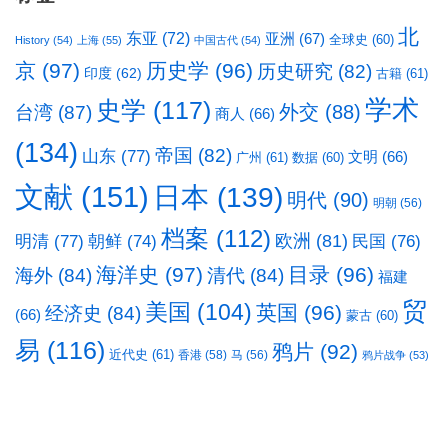
北
东亚
(72)
亚洲
(67)
全球史
(60)
History
(54)
上海
(55)
中国古代
(54)
京
(97)
历史学
(96)
历史研究
(82)
印度
(62)
古籍
(61)
学术
史学
(117)
台湾
(87)
外交
(88)
商人
(66)
(134)
帝国
(82)
山东
(77)
文明
(66)
广州
(61)
数据
(60)
文献
(151)
日本
(139)
明代
(90)
明朝
(56)
档案
(112)
明清
(77)
欧洲
(81)
民国
(76)
朝鲜
(74)
海洋史
(97)
目录
(96)
海外
(84)
清代
(84)
福建
贸
美国
(104)
英国
(96)
经济史
(84)
(66)
蒙古
(60)
易
(116)
鸦片
(92)
近代史
(61)
香港
(58)
马
(56)
鸦片战争
(53)