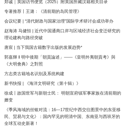
郑诚｜英国访书便览（2025）附英国所藏汉籍相关目录
专著推荐丨王潞：《清前期的岛民管理》
会议纪要 | “清代财政与国家治理”国际学术研讨会成功举办
赵海涛 马健恒 | 近代中国通商口岸与区域经济社会变迁研究的
理论建构与路径突破
唐宸 | 当下我国古籍数字出版的发展趋势*
郭嘉輝 ‖ 明中後期「朝貢論述」——《皇明外夷朝貢考》與
《大明會典》之對照
方志类古籍地名识别及系统构建
新书快报 | 《海洋文明研究（第十辑）》
徐成丨故国世军与新朝士民： 明朝宣府镇军事家族在清前期的
嬗变
《季风海域的丝银对流：16—17世纪中西交往图景中的东亚移
民、贸易与文化》：国内罕见的明清中国、东南亚与西班牙的
全球互动史新著！