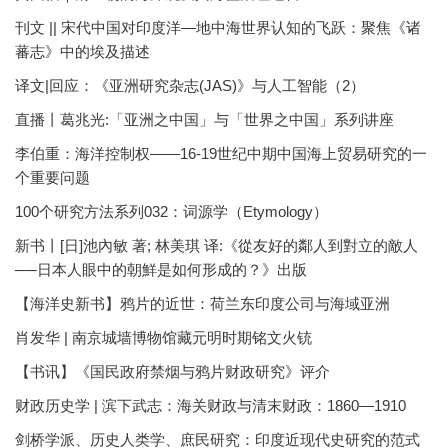
刊文 || 宋代中国对印度洋—地中海世界认知的飞跃：聚焦《诸
蕃志》中的埃及描述
译文|回应：《亚洲研究杂志(JAS)》与人工智能（2）
直播丨葛兆光:「亚洲之中国」与「世界之中国」系列讲座
李伯重：海洋控制权——16-19世纪中期中国海上贸易研究的一
个重要问题
100个研究方法系列032：词源学（Etymology）
新书丨[日]池內敏 著; 林美琪 译:《從友好的鄰人到對立的敵人
──日本人眼中的朝鮮是如何形成的？》出版
【海洋史新书】鸦片的近世：荷兰东印度公司与海域亚洲
肖发华 | 南京城墙博物馆藏元明时期铭文火铳
【书讯】《国民政府禁烟与鸦片财政研究》评介
财政历史学 | 滨下武志：海关财政与清末财政：1860—1910
剑桥学派、历史人类学、庶民研究：印度近现代史研究的范式