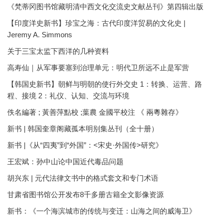
《梵蒂冈图书馆藏明清中西文化交流史文献丛刊》第四辑出版
【印度洋史新书】珍宝之海：古代印度洋贸易的文化史 |
Jeremy A. Simmons
关于三宝太监下西洋的几种资料
高寿仙｜从军事要塞到治理单元：明代卫所远不止是军营
【韩国史新书】朝鲜与明朝的使行外交史 1：转换、运营、路
程、接境 2：礼仪、认知、交流与环境
佚名編著 ; 黃善萍點校 ;葉農 金國平校注 《 兩粵雜存》
新书 | 韩国奎章阁藏孤本明别集丛刊（全十册）
新书 |《从“四夷”到“外国”：<宋史·外国传>研究》
王宏斌：孙中山论中国近代毒品问题
胡兴东 | 元代法律文书中的格式套文和专门术语
甘肃省图书馆公开发布8千多册古籍全文影像资源
新书：《一个海滨城市的传统与变迁：山海之间的威海卫》