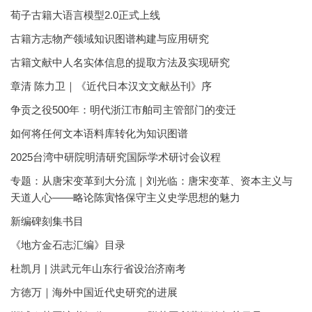
荀子古籍大语言模型2.0正式上线
古籍方志物产领域知识图谱构建与应用研究
古籍文献中人名实体信息的提取方法及实现研究
章清 陈力卫｜《近代日本汉文文献丛刊》序
争贡之役500年：明代浙江市舶司主管部门的变迁
如何将任何文本语料库转化为知识图谱
2025台湾中研院明清研究国际学术研讨会议程
专题：从唐宋变革到大分流｜刘光临：唐宋变革、资本主义与
天道人心——略论陈寅恪保守主义史学思想的魅力
新编碑刻集书目
《地方金石志汇编》目录
杜凯月 | 洪武元年山东行省设治济南考
方徳万｜海外中国近代史研究的进展