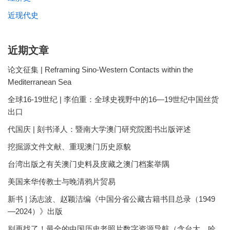
近现代史
近期文章
论文征集 | Reframing Sino-Western Contacts within the
Mediterranean Sea
全球16-19世纪 | 李伯重：全球史视野中的16—19世纪中国丝货
出口
代国庆 | 刻书泽人：暨南大学澳门研究院图书出版评述
挖掘源文件文献、重现澳门历史原貌
台湾出版之有关澳门史料及庋藏之澳门档案举隅
美国来华传教士与晚清鸦片贸易
新书 | 汤志波、赵颖洁编《中国分省公藏古籍书目总录（1949
—2024）》出版
别再找了！最全的中国历史老照片数字资源导航（含台大、哈