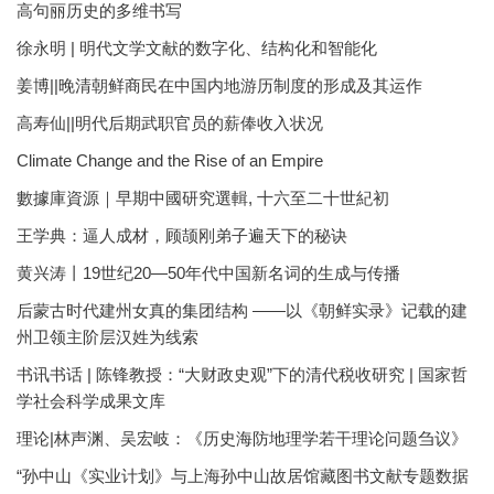
高句丽历史的多维书写
徐永明 | 明代文学文献的数字化、结构化和智能化
姜博||晚清朝鲜商民在中国内地游历制度的形成及其运作
高寿仙||明代后期武职官员的薪俸收入状况
Climate Change and the Rise of an Empire
數據庫資源｜早期中國研究選輯, 十六至二十世紀初
王学典：逼人成材，顾颉刚弟子遍天下的秘诀
黄兴涛丨19世纪20—50年代中国新名词的生成与传播
后蒙古时代建州女真的集团结构 ——以《朝鲜实录》记载的建
州卫领主阶层汉姓为线索
书讯书话 | 陈锋教授：“大财政史观”下的清代税收研究 | 国家哲
学社会科学成果文库
理论|林声渊、吴宏岐：《历史海防地理学若干理论问题刍议》
“孙中山《实业计划》与上海孙中山故居馆藏图书文献专题数据