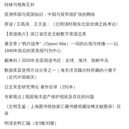
转移与视角互补
亚洲帝国与英国知识：中国与英帝国扩张的网络
荐读 / 王禹浪、王天姿：《元明清时期东北亚丝绸之路考论》
【资源推介】浙江省历史文献数字资源总库
屠含章 | “鸦片战争”（Opium War）一词的出现与传播——以
1840年前后的英美报刊为中心
戴琳剑丨2025年东亚阅读书目：全球、海洋、朝鲜半岛
数据库及使用方法分享之一｜海关洋员魏尔特所藏的小册子
（近代中国相关）
日文宋史研究博论·著作目录（292本）
专家视点 | 我国海洋遗产保护现状及存在的问题
《文明互鉴：上海图书馆徐家汇藏书楼馆藏珍稀文献图录》目
录
明清史料汇编（全9集93册）