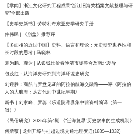
【学闻】浙江文化研究工程成果“浙江旧海关档案文献整理与研
究”全部出版
【史学史新书】劳特利奇东亚史学研究手册
仲伟民 | 《崩盘》推荐序
【多面相的近世中国】史料、语言和理论：元史研究世界性和
长时段的思考 | 马晓林
袁为鹏、龚达 | 从银钱比价看晚清市场整合及南北差异
包茂红：从海洋史研究到海洋环境史研究
刘迎胜：商船与罗盘见证的阿拉伯航海交融路——评《阿拉伯
人的大航海：从古代到中世纪早期》
新书｜刘家峰、罗蕊《乐道院潍县集中营资料编译（第一
辑）》
《民俗研究》2025年第4期|《“迁海复界”历史叙事的生成机制》
何斯薇 | 龙州开埠与桂越边境交通地理变迁(1889—1932)