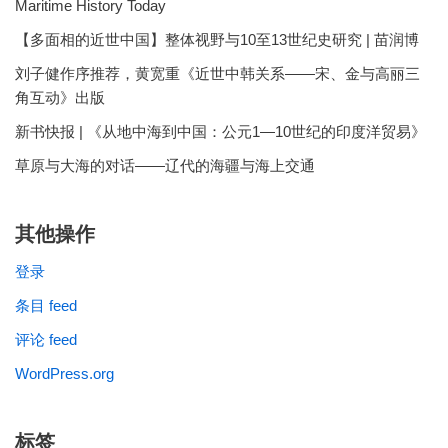
Maritime History Today
【多面相的近世中国】整体视野与10至13世纪史研究 | 苗润博
刘子健作序推荐，黄宽重《近世中韩关系——宋、金与高丽三
角互动》出版
新书快报 | 《从地中海到中国：公元1—10世纪的印度洋贸易》
草原与大海的对话——辽代的海疆与海上交通
其他操作
登录
条目 feed
评论 feed
WordPress.org
标签