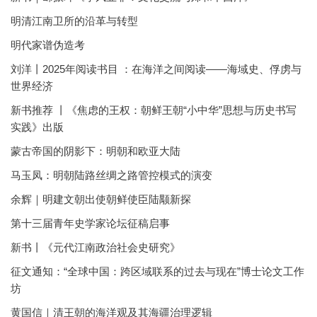
明清江南卫所的沿革与转型
明代家谱伪造考
刘洋丨2025年阅读书目 ：在海洋之间阅读——海域史、俘虏与
世界经济
新书推荐 丨《焦虑的王权：朝鲜王朝“小中华”思想与历史书写
实践》出版
蒙古帝国的阴影下：明朝和欧亚大陆
马玉凤：明朝陆路丝绸之路管控模式的演变
余辉｜明建文朝出使朝鲜使臣陆颙新探
第十三届青年史学家论坛征稿启事
新书丨《元代江南政治社会史研究》
征文通知：“全球中国：跨区域联系的过去与现在”博士论文工作
坊
黄国信｜清王朝的海洋观及其海疆治理逻辑