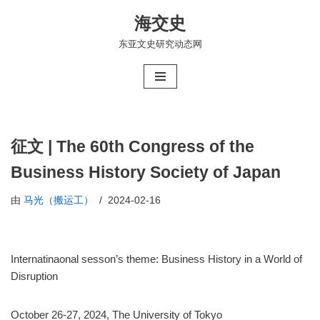
海交史
跳
东亚文史研究动态网
至
正
文
征文 | The 60th Congress of the
Business History Society of Japan
由
马光（搬运工）
2024-02-16
Internatinaonal sesson’s theme: Business History in a World of
Disruption
October 26-27, 2024, The University of Tokyo