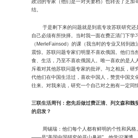
政治的专家（他们是一对夫妻档）也转去了芝加
结。
于是剩下来的问题就是到底专攻苏联研究还是
自己必须有所抉择。当时我一面在费正清门下学
（MerleFainsod）的课（我当时的专业又
震惊。苏联问题专家们明显不喜欢俄国。他们当
食、生活，乃至不喜欢俄国人。唯一喜欢的是人
斥着对其他苏联问题专家的批评。与之相反，研
代他们在中国生活过，喜欢中国人，赞赏中国文
往来。对我来说，研究一个自己对之抱有一定同
三联生活周刊：您先后做过费正清、列文森和魏
的启发？
周锡瑞：他们每个人都有鲜明的个性和风格。
——是“美国中国研究的开山鼻祖”。他学识渊博