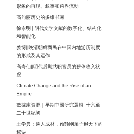
形象的再现、叙事和跨界流动
高句丽历史的多维书写
徐永明 | 明代文学文献的数字化、结构化
和智能化
姜博||晚清朝鲜商民在中国内地游历制度
的形成及其运作
高寿仙||明代后期武职官员的薪俸收入状
况
Climate Change and the Rise of an
Empire
數據庫資源｜早期中國研究選輯, 十六至
二十世紀初
王学典：逼人成材，顾颉刚弟子遍天下的
秘诀