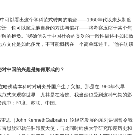
中可以看出这个学科范式转向的痕迹——1960年代以来从制度
变迁；也可以窥见他自身的方法与偏好——将考察压缩于某个焦
理解的抱负。“我确信关于中国社会的宽泛的一般性描述不如细致
地方文化是如此多元，不可能概括在一个简单陈述里。”他在访谈
您对中国的兴趣是如何形成的？
佛读本科时对研究外国产生了兴趣。那是在1960年代早
战范式来观察世界，尤其是在哈佛。我当然也受到这种气氛的影
考虑中：印度、苏联、中国。
ohn KennethGalbraith）论经济发展的系列讲课曾令我
布雷思旋即就任驻印度大使，与此同时哈佛大学研究印度历史和