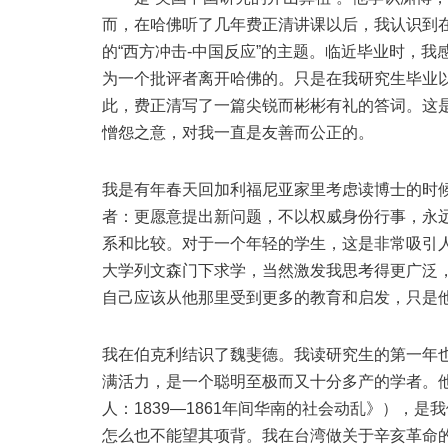
而，在哈佛听了几年费正清讲课以后，我认识到
的“西方冲击-中国反应”的主题。临近毕业时，我
为一个批评者离开哈佛的。只是在我研究生毕业
此，费正清写了一篇尖锐而彬彬有礼的答词。这是
憎怨之意，对我一直是友善而公正的。
我是有年春天回加利福尼亚家里考虑读博士的时
者：更愿意提出新问题，不以权威身份行事，永
系和比较。对于一个年轻的学生，这是非常吸引
大学列文森门下求学，当然激发我思考得更广泛
自己应该从他那里受到更多的教育和启发，只是
我在伯克利结识了魏斐德。我读研究生的第一年
满活力，是一个聪明至极而又十分多产的学者。
人：1839—1861年间华南的社会动乱》），
怎么也不能望其项背。我在台湾做关于辛亥革命