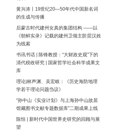
黄兴涛丨19世纪20—50年代中国新名词
的生成与传播
后蒙古时代建州女真的集团结构 ——以
《朝鲜实录》记载的建州卫领主阶层汉姓
为线索
书讯书话 | 陈锋教授：“大财政史观”下的
清代税收研究 | 国家哲学社会科学成果文
库
理论|林声渊、吴宏岐：《历史海防地理
学若干理论问题刍议》
“孙中山《实业计划》与上海孙中山故居
馆藏图书文献专题数据库”二期成果上线
陈恒 | 新时代中国世界史研究的回顾与展
望