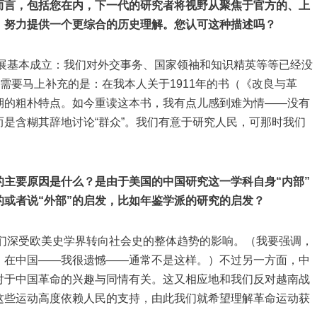
而言，包括您在内，下一代的研究者将视野从聚焦于官方的、上
，努力提供一个更综合的历史理解。您认可这种描述吗？
基本成立：我们对外交事务、国家领袖和知识精英等等已经没
需要马上补充的是：在我本人关于1911年的书（《改良与革
期的粗朴特点。如今重读这本书，我有点儿感到难为情——没有
是含糊其辞地讨论“群众”。我们有意于研究人民，可那时我们
主要原因是什么？是由于美国的中国研究这一学科自身“内部”
或者说“外部”的启发，比如年鉴学派的研究的启发？
深受欧美史学界转向社会史的整体趋势的影响。（我要强调，
，在中国——我很遗憾——通常不是这样。）不过另一方面，中
对于中国革命的兴趣与同情有关。这又相应地和我们反对越南战
这些运动高度依赖人民的支持，由此我们就希望理解革命运动获