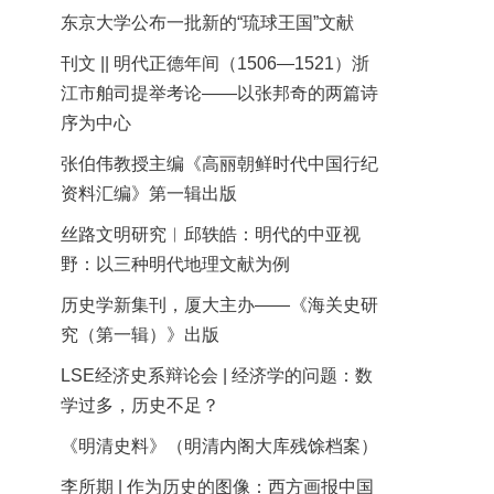
东京大学公布一批新的“琉球王国”文献
刊文 || 明代正德年间（1506—1521）浙
江市舶司提举考论——以张邦奇的两篇诗
序为中心
张伯伟教授主编《高丽朝鲜时代中国行纪
资料汇编》第一辑出版
丝路文明研究︱邱轶皓：明代的中亚视
野：以三种明代地理文献为例
历史学新集刊，厦大主办——《海关史研
究（第一辑）》出版
LSE经济史系辩论会 | 经济学的问题：数
学过多，历史不足？
《明清史料》（明清内阁大库残馀档案）
李所期 | 作为历史的图像：西方画报中国