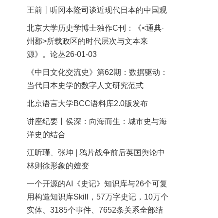
王前丨听冈本隆司谈近现代日本的中国观
北京大学历史学博士独作C刊：《<通典·
州郡>所载政区的时代层次与文本来
源》。论丛26-01-03
《中日文化交流史》第62期：数据驱动：
当代日本史学的数字人文研究范式
北京语言大学BCC语料库2.0版发布
讲座纪要丨侯深：向海而生：城市史与海
洋史的结合
江昕瑾、张坤 | 鸦片战争前后英国舆论中
林则徐形象的嬗变
一个开源的AI《史记》知识库与26个可复
用构造知识库Skill，57万字史记，10万个
实体、3185个事件、7652条关系全部结