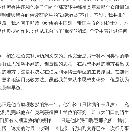
在他所有讲座和他弟子们的全部著述中都是贯穿着那个众所周知
感到继续留在哈佛读研究生的“边际效益”不佳。不过，我并非作
以后，我才写了那篇《哈佛的中国观：帝国主义的辩护士》。对
他典型的作风：他从未向当了“叛徒”的我这个学生表达过任何
候，初次在伯克利拜访列文森的。他完全是另一种不同类型的学
远有让人预料不到的、创造性的思考，在我想不到的地方看出联
人的地方，这是我决定在伯克利读博士学位的主要原因。在加州
，更多地运用比较方法。虽然我并未从事思想史研究，但是认为
他英年早逝。
也正是他当助理教授的第一年。他年轻（只比我年长几岁），充
他刚刚完成他在伯克利获得博士学位的研究（即《大门口的陌生
是我们所有人期望效仿的榜样——只是他比我们聪慧那么多，我们
的博士论文的时候，收到一封电报，得知列文森已在一次行舟事