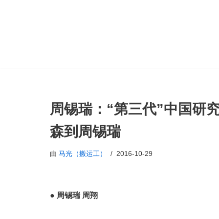
跳
至
正
文
周锡瑞：“第三代”中国研
森到周锡瑞
由
马光（搬运工）
2016-10-29
●
周锡瑞
周翔