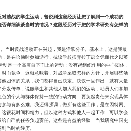
反对越战的学生运动，曾说到这段经历让您了解到一个成功的
能否详细谈谈当时的情况？这段经历对于您的学术研究有怎样的
的。当时反战运动正在兴起，我是活跃分子。基本上，这是我最
动，是在哈佛时参加游行，抗议学校摈弃拉丁语文凭而代之以英
反战运动是一个高度自下而上的运动：没有起组织作用的中心团体，
，时而竞争。这就意味着，对战争采取怎样的方针，开展哪些活
其他团体的关系，我们都得自己决定。决议一旦作出，就有大量
中分发传单，说服学生和其他人加入我们的运动，动员人们参加
色色的个人与群体保持一致的行动方向，要负起责任来实现具体
与参与有多么难。我还得强调，做所有这些工作，是在因特网、
。这很花时间和精力，但以这种方式和他人一起工作，可以学会
派给自己的任务负起责任。这些是有益的经验，当我研究中国史
想到当时的经历。