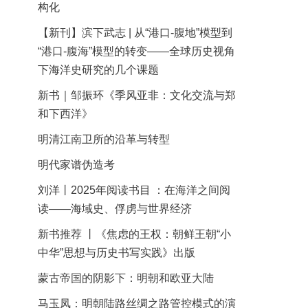
构化
【新刊】滨下武志 | 从“港口-腹地”模型到
“港口-腹海”模型的转变——全球历史视角
下海洋史研究的几个课题
新书｜邹振环《季风亚非：文化交流与郑
和下西洋》
明清江南卫所的沿革与转型
明代家谱伪造考
刘洋丨2025年阅读书目 ：在海洋之间阅
读——海域史、俘虏与世界经济
新书推荐 丨《焦虑的王权：朝鲜王朝“小
中华”思想与历史书写实践》出版
蒙古帝国的阴影下：明朝和欧亚大陆
马玉凤：明朝陆路丝绸之路管控模式的演