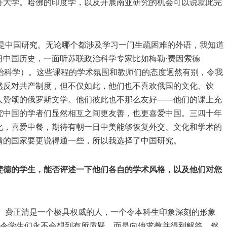
哥大学。哈佛的印度学，以及开展南亚研究的机会可以说就此完
中国研究。无论哪个都涉及学习一门生疏困难的外语，我知道
习中国历史，一面听苏联政治科学专家比如梅勒·费因索德
转到政治科学）。这些课程的学术氛围和教师们的态度迥然有别，令我
然反对共产制度，但不仅如此，他们也不喜欢俄国的文化、饮
人赞颂的俄罗斯文学。他们彼此也不那么友好——他们的课上充
究中国的学者们显然相互之间更友善，也更喜爱中国。三四十年
化，喜爱中餐，期待有朝一日中美能够恢复外交、文化和学术的
情的国家要更说得通一些，所以我选择了中国研究。
斐德的学生，能否评述一下他们各自的学术风格，以及他们对您
费正清是一个极具权威的人，一个令本科生印象深刻的形象
，令学生们永不会想到有所质疑，而是向他求教并得到解答。然