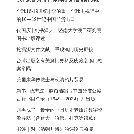
Contacts within the Mediterranean Sea
全球16-19世纪 | 李伯重：全球史视野中
的16—19世纪中国丝货出口
代国庆 | 刻书泽人：暨南大学澳门研究院
图书出版评述
挖掘源文件文献、重现澳门历史原貌
台湾出版之有关澳门史料及庋藏之澳门档
案举隅
美国来华传教士与晚清鸦片贸易
新书 | 汤志波、赵颖洁编《中国分省公藏
古籍书目总录（1949—2024）》出版
别再找了！最全的中国历史老照片数字资
源导航（含台大、哈佛、杜克等馆藏）
书评｜对《清朝开海》的评论与商榷