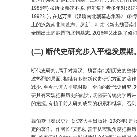
1985年) 虽所收新碑不多, 但汇集作者多年对
1992年) , 在赵万里《汉魏南北朝墓志集释》 (科
土的汉魏南北朝墓志。罗新、叶炜《新出魏晋南北朝墓志
全国出土的魏晋南北朝墓志, 2016年又出版了修
(二) 断代史研究步入平稳发展期
断代史研究, 属于对秦汉、魏晋南北朝历史的整体性研
过热烈的局面, 相继有多部断代史研究方面的著作问
减少, 至今已进入平稳时期。全面的断代史研究, 
要具有宏观把握历史的能力, 既需要传统史学所讲的
的把握, 有赖于前人研究成果的积累和继承。否则
翦伯赞《秦汉史》 (北京大学出版社, 1983年)
定的著作。作者长与理论, 善于从宏观角度把握历