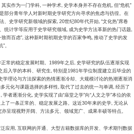
 其实作为一门学科, 一种学术, 史学本身并不存在危机, 但“危机”
则是部分青年学人对新时期史学研究方向寻求的焦虑与彷徨。在
史学研究新领域的探索, 20世纪80年代开始, “文化热”席卷
、统计学等应用于史学研究领域, 成为史学方法革新的热门话题,
“一致而百虑”, 这种新时期初期史学的百家争鸣, 推动了史学的发
机”。
史学正常的稳定发展时期。1989年之后, 史学研究的队伍逐渐实现
年之后入学的本科、研究生, 特别是1981年学位制度建立后毕业的
军;史学理论与方法探索的热情逐渐冷却、大规模讨论的热潮逐渐消
的多元化与课题选择的多样性, 取代了过去的统一与单调, 经历了
, 学者逐渐分化, 史学实现了由“庙堂之学”向“人文之学”本位的依
走上了一条正常的、稳定发展之路。这近30年来的史学, 无论从
史研究亦呈现视野开阔、方法多元、领域宽广、成果丰硕等特点。
与广泛应用, 互联网的开通、大型古籍数据库的开发、学术期刊数据