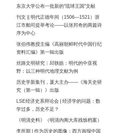
东京大学公布一批新的“琉球王国”文献
刊文 || 明代正德年间（1506—1521）浙
江市舶司提举考论——以张邦奇的两篇诗
序为中心
张伯伟教授主编《高丽朝鲜时代中国行纪
资料汇编》第一辑出版
丝路文明研究︱邱轶皓：明代的中亚视
野：以三种明代地理文献为例
历史学新集刊，厦大主办——《海关史研
究（第一辑）》出版
LSE经济史系辩论会 | 经济学的问题：数
学过多，历史不足？
《明清史料》（明清内阁大库残馀档案）
李所期 | 作为历史的图像：西方画报中国