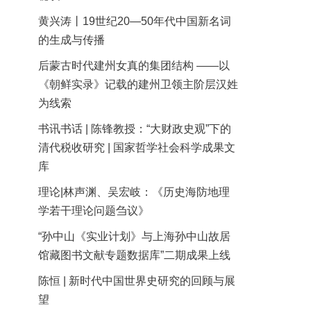
黄兴涛丨19世纪20—50年代中国新名词
的生成与传播
后蒙古时代建州女真的集团结构 ——以
《朝鲜实录》记载的建州卫领主阶层汉姓
为线索
书讯书话 | 陈锋教授：“大财政史观”下的
清代税收研究 | 国家哲学社会科学成果文
库
理论|林声渊、吴宏岐：《历史海防地理
学若干理论问题刍议》
“孙中山《实业计划》与上海孙中山故居
馆藏图书文献专题数据库”二期成果上线
陈恒 | 新时代中国世界史研究的回顾与展
望