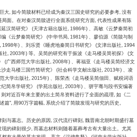
巨大, 如今简牍材料已经成为秦汉三国史研究的必要参考, 没有
局面。在对秦汉简牍进行全面系统研究方面, 代表性成果有陈
居延汉简研究》 (天津古籍出版社, 1986年) 、高敏《云梦秦简初
部编《云梦秦简研究》 (中华书局, 1981年) 、廖伯源《简牍与制
998年) 、刘乐贤《睡虎地秦简日书研究》 (文津出版社, 1994
社, 2003年) 等。吴简的研究有于振波《走马楼吴简初探》 (文
》 (广西师范大学出版社, 2008年) 、蒋福亚《走马楼吴简经济文
长沙走马楼三国竹简研究》 (社会科学文献出版社, 2013年) 、凌
大学出版社, 2015年) 、陈荣杰《走马楼吴简佃田、赋税词语
世纪简帛学研究》 (学苑出版社, 2003年) 、骈宇骞与段书安编著
年) 则对近百年来主要的出土简帛资料进行了全面的疏理, 如《二
述篇”, 用90万字篇幅, 系统介绍了简牍发现与研究的历史。
碑刻与墓志。历史的原因, 汉代流行碑刻, 魏晋南北朝时期盛行墓
, 新发现的碑刻很少, 而墓志材料则随着墓葬考古有大量出土。尤其
都有大量的墓志发现。高文《汉碑集释》 (河南大学出版社,