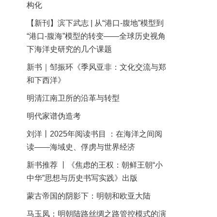
构化
【新刊】滨下武志 | 从“港口-腹地”模型到
“港口-腹海”模型的转变——全球历史视角
下海洋史研究的几个课题
新书｜邹振环《季风亚非：文化交流与郑
和下西洋》
明清江南卫所的沿革与转型
明代家谱伪造考
刘洋丨2025年阅读书目 ：在海洋之间阅
读——海域史、俘虏与世界经济
新书推荐 丨《焦虑的王权：朝鲜王朝“小
中华”思想与历史书写实践》出版
蒙古帝国的阴影下：明朝和欧亚大陆
马玉凤：明朝陆路丝绸之路管控模式的演