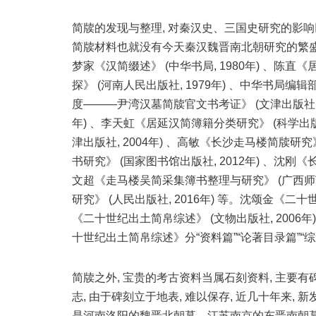
简牍的发现与整理, 对秦汉史、三国史研究的影响
简牍材料也就没有今天秦汉魏晋南北朝研究的繁盛
梦家《汉简缀述》 (中华书局, 1980年) 、陈直《
探》 (河南人民出版社, 1979年) 、中华书局编辑
度———尹湾汉墓简牍官文书考证》 (文津出版社, 1
年) 、李天虹《居延汉简簿籍分类研究》 (科学出版
津出版社, 2004年) 、高敏《长沙走马楼简牍研究
书研究》 (国家图书馆出版社, 2012年) 、沈刚《
文超《走马楼吴简采集簿书整理与研究》 (广西师范
研究》 (人民出版社, 2016年) 等。沈颂金《二十
《二十世纪出土简帛综述》 (文物出版社, 2006
十世纪出土简帛综述》分“资料篇”“论著目录篇”“综
简牍之外, 宝贵的考古资料当属石刻资料, 主要有
志, 由于碑刻立于地表, 难以保存, 近几十年来
是河南洛阳的魏晋北朝墓、江苏南京的东晋南朝墓