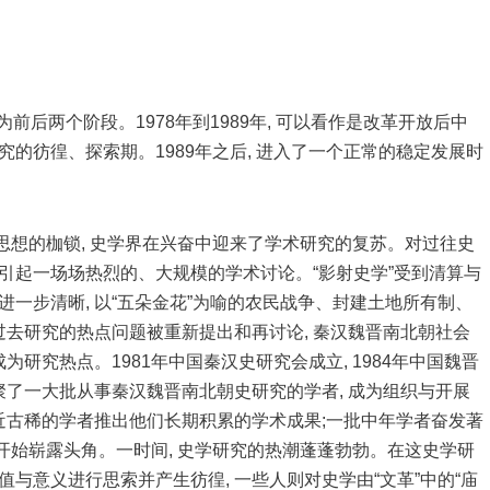
分为前后两个阶段。1978年到1989年, 可以看作是改革开放后中
究的彷徨、探索期。1989年之后, 进入了一个正常的稳定发展时
人们思想的枷锁, 史学界在兴奋中迎来了学术研究的复苏。对过往史
连引起一场场热烈的、大规模的学术讨论。“影射史学”受到清算与
进一步清晰, 以“五朵金花”为喻的农民战争、封建土地所有制、
去研究的热点问题被重新提出和再讨论, 秦汉魏晋南北朝社会
研究热点。1981年中国秦汉史研究会成立, 1984年中国魏晋
集聚了一大批从事秦汉魏晋南北朝史研究的学者, 成为组织与开展
近古稀的学者推出他们长期积累的学术成果;一批中年学者奋发著
, 开始崭露头角。一时间, 史学研究的热潮蓬蓬勃勃。在这史学研
值与意义进行思索并产生彷徨, 一些人则对史学由“文革”中的“庙