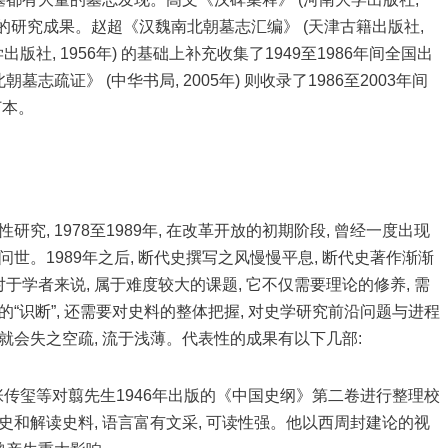
汉碑的研究成果。赵超《汉魏南北朝墓志汇编》 (天津古籍出版社,
学出版社, 1956年) 的基础上补充收集了1949至1986年间全国出
疏证》 (中华书局, 2005年) 则收录了1986至2003年间
订本。
。
究, 1978至1989年, 在改革开放的初期阶段, 曾经一度出现
世。1989年之后, 断代史撰写之风慢慢平息, 断代史著作渐渐
对于学者来说, 属于难度较大的课题, 它不仅需要理论的修养, 需
“识断”, 还需要对史料的整体把握, 对史学研究前沿问题与进程
就会失之空疏, 流于浅薄。代表性的成果有以下几部:
 是张传玺等对翦先生1946年出版的《中国史纲》第二卷进行整理校
史和解读史料, 语言富有文采, 可读性强。他以西周封建论的视