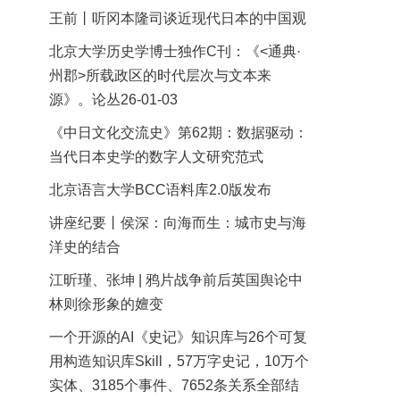
王前丨听冈本隆司谈近现代日本的中国观
北京大学历史学博士独作C刊：《<通典·
州郡>所载政区的时代层次与文本来
源》。论丛26-01-03
《中日文化交流史》第62期：数据驱动：
当代日本史学的数字人文研究范式
北京语言大学BCC语料库2.0版发布
讲座纪要丨侯深：向海而生：城市史与海
洋史的结合
江昕瑾、张坤 | 鸦片战争前后英国舆论中
林则徐形象的嬗变
一个开源的AI《史记》知识库与26个可复
用构造知识库Skill，57万字史记，10万个
实体、3185个事件、7652条关系全部结