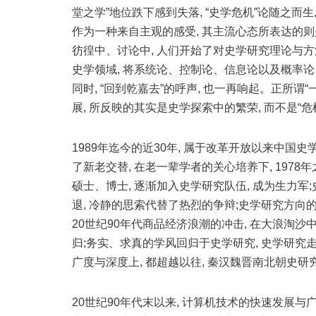
堂之学”地位跌下感到失落, “史学危机”论随之而生,
作为一种来自主观的感受, 其主流心态所表达的
彷徨中、讨论中, 人们开始了对史学研究理论与方法、
史学领域, 将系统论、控制论、信息论以及概率论
同时, “回到乾嘉去”的呼声, 也一再响起。正所谓
展, 所反映的其实是史学探索中的繁荣, 而不是“危
1989年迄今的近30年, 属于改革开放以来中国
了新老交替, 在老一辈学者的关心培养下, 1978
硕士、博士, 逐渐加入史学研究队伍, 成为生力
退, 冷静的思索代替了热烈的争辩;史学研究方向
20世纪90年代商品经济浪潮的冲击, 在大浪淘沙中
归;务实、求真的学风回归于史学研究, 史学研究
广度与深度上, 都超越以往, 秦汉魏晋南北朝
20世纪90年代末以来, 计算机技术的快速发展