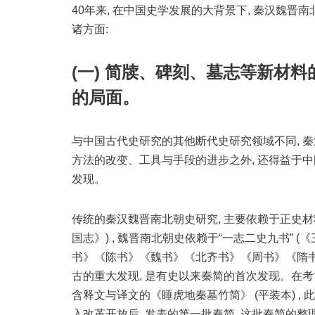
40年来, 在中国史学发展的大背景下, 秦汉魏晋
诸方面:
(一) 简牍、碑刻、墓志等新材
的局面。
与中国古代史研究的其他断代史研究领域不同, 
方法的改变、工具与手段的进步之外, 还得益于
发现。
传统的秦汉魏晋南北朝史研究, 主要依赖于正史材料
国志》) , 魏晋南北朝史依赖于“一志二史九书”
书》《陈书》《魏书》《北齐书》《周书》《隋书》)
古的重大发现, 是有史以来秦简的首次发现。在考古
含释文与译文的《睡虎地秦墓竹简》 (平装本) ,
入改革开放后, 发表的第一批秦简, 这批秦简的整