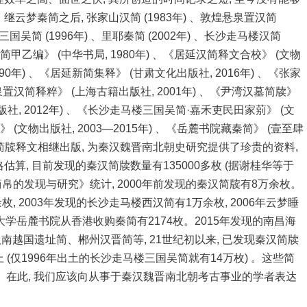
梦秦简之后, 张家山汉简 (1983年) 、敦煌悬泉置汉简
楼三国吴简 (1996年) 、里耶秦简 (2002年) 、长沙走马楼汉简
简甲乙编》 (中华书局, 1980年) 、《居延汉简释文合校》 (文物
990年) 、《居延新简集释》 (甘肃文化出版社, 2016年) 、《张家
泉置汉简释粹》 (上海古籍出版社, 2001年) 、《尹湾汉墓简牍》
文物出版社, 2012年) 、《长沙走马楼三国吴简·嘉禾吏民田家莂》 (文
 (文物出版社, 2003—2015年) 、《岳麓书院藏秦简》 (壹至肆
批重要简牍释文相继出版, 为秦汉魏晋南北朝史研究提供了珍贵的资料,
, 目前发现的秦汉简牍数量有135000多枚 (据谢桂华等于
帛的发现与研究》统计, 2000年前发现的秦汉简牍有8万余枚。
0余枚, 2003年发现的长沙走马楼西汉简有1万余枚, 2006年云梦睡
湖南大学岳麓书院从香港收购秦简有2174枚。2015年发现的南昌海
汉南越国遗址简、郴州汉晋简等, 21世纪初以来, 已发现秦汉简牍
以上 (仅1996年出土的长沙走马楼三国吴简就有14万枚) 。这些简
右。在此, 我们应该向从事于秦汉魏晋南北朝考古事业的学者表达