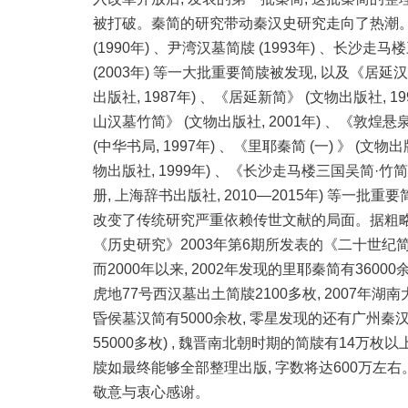
被打破。秦简的研究带动秦汉史研究走向了热潮。继云
(1990年) 、尹湾汉墓简牍 (1993年) 、长沙走马
(2003年) 等一大批重要简牍被发现, 以及《居延汉
出版社, 1987年) 、《居延新简》 (文物出版社, 1
山汉墓竹简》 (文物出版社, 2001年) 、《敦煌悬
(中华书局, 1997年) 、《里耶秦简 (一) 》 (
物出版社, 1999年) 、《长沙走马楼三国吴简·竹简》
册, 上海辞书出版社, 2010—2015年) 等一
改变了传统研究严重依赖传世文献的局面。据粗略估算
《历史研究》2003年第6期所发表的《二十世纪简
而2000年以来, 2002年发现的里耶秦简有3600
虎地77号西汉墓出土简牍2100多枚, 2007年
昏侯墓汉简有5000余枚, 零星发现的还有广州秦
55000多枚) , 魏晋南北朝时期的简牍有14万枚
牍如最终能够全部整理出版, 字数将达600万左
敬意与衷心感谢。