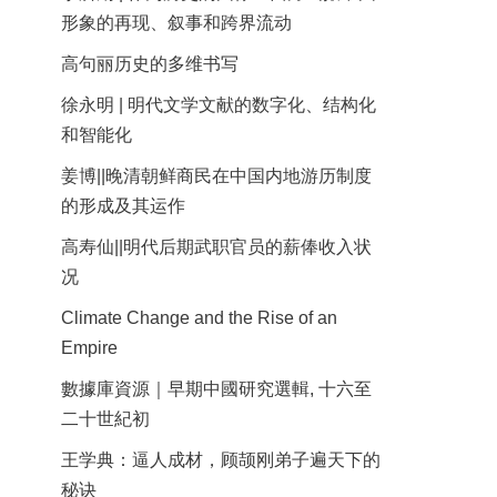
形象的再现、叙事和跨界流动
高句丽历史的多维书写
徐永明 | 明代文学文献的数字化、结构化
和智能化
姜博||晚清朝鲜商民在中国内地游历制度
的形成及其运作
高寿仙||明代后期武职官员的薪俸收入状
况
Climate Change and the Rise of an
Empire
數據庫資源｜早期中國研究選輯, 十六至
二十世紀初
王学典：逼人成材，顾颉刚弟子遍天下的
秘诀