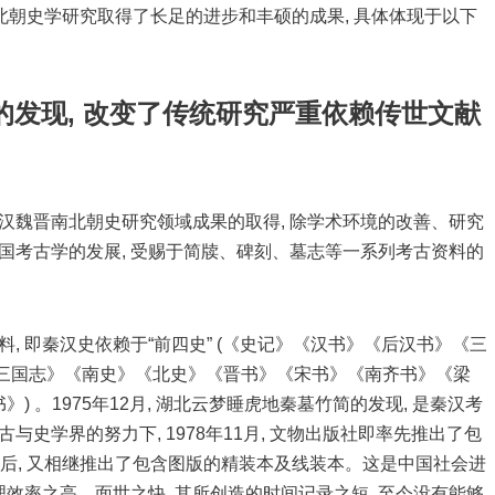
南北朝史学研究取得了长足的进步和丰硕的成果, 具体体现于以下
料的发现, 改变了传统研究严重依赖传世文献
秦汉魏晋南北朝史研究领域成果的取得, 除学术环境的改善、研究
中国考古学的发展, 受赐于简牍、碑刻、墓志等一系列考古资料的
, 即秦汉史依赖于“前四史” (《史记》《汉书》《后汉书》《三
 (《三国志》《南史》《北史》《晋书》《宋书》《南齐书》《梁
 。1975年12月, 湖北云梦睡虎地秦墓竹简的发现, 是秦汉考
与史学界的努力下, 1978年11月, 文物出版社即率先推出了包
 此后, 又相继推出了包含图版的精装本及线装本。这是中国社会进
理效率之高、面世之快, 其所创造的时间记录之短, 至今没有能够