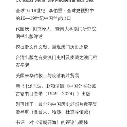
Contacts within the Mediterranean Sea
全球16-19世纪 | 李伯重：全球史视野中
的16—19世纪中国丝货出口
代国庆 | 刻书泽人：暨南大学澳门研究院
图书出版评述
挖掘源文件文献、重现澳门历史原貌
台湾出版之有关澳门史料及庋藏之澳门档
案举隅
美国来华传教士与晚清鸦片贸易
新书 | 汤志波、赵颖洁编《中国分省公藏
古籍书目总录（1949—2024）》出版
别再找了！最全的中国历史老照片数字资
源导航（含台大、哈佛、杜克等馆藏）
书评｜对《清朝开海》的评论与商榷