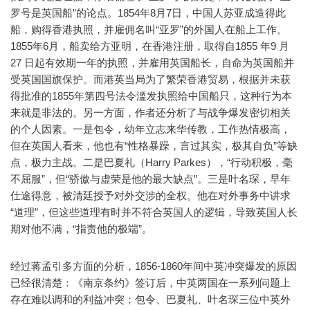
罗号是英国船”的论点。1854年8月7日，中国人苏亚成造得此
船，购得香港执照，并雇佣名叫“亚罗”的外国人在船上工作。
1855年6月，船卖给方亚明，在香港注册，取得自1855 年9 月
27 日起有效期一年的执照，并雇用英国船长，自命为英国船并
受英国国旗保护。而港英当局为了繁荣香港贸易，根据并未获
得批准的1855年第四号法令滥发执照给中国船只，这种行为本
来就是非法的。另一方面，作者还分析了与战争爆发密切相关
的个人因素。一是包令，幼年立志来华传教，工作热情极高，
但在英国人看来，他也有“性格暴躁，言过其实，极其自负”等缺
点，极力主战。二是巴夏礼（Harry Parkes），“行动积极，毫
不屈服”，但“骄傲与虚荣是他的最大缺点”。三是叶名琛，早年
仕途得意，被清廷授予对外交涉的全权。他在对外事务中讲求
“道理”，但这些道理有时并不符合英国人的逻辑，导致英国人长
期对他不满，“指责他的极端”。
经过蒋孟引多方面的分析，1856-1860年间中英冲突爆发的原因
已经很清楚：《南京条约》签订后，中英两国在一系列问题上
存在难以调和的利益冲突；包令、巴夏礼、叶名琛三位中英外