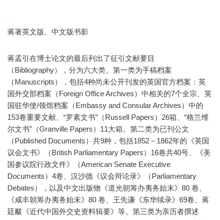
蒋著英文版、中文版书影
蒋孟引在博士论文的最后列出了征引文献要目
（Bibliography），分为六大类。第一类为手稿档案
（Manuscripts），包括4种尚未公开刊发的英国官方档案：英
国外交部档案（Foreign Office Archives）中相关的7个全宗、英
国驻华使/领馆档案（Embassy and Consular Archives）中的
153卷重要文献、“罗素文书”（Russell Papers）26箱、“格兰维
尔文书”（Granville Papers）11大箱。第二类为已刊公文
（Published Documents）共9种，包括1852－1862年的《英国
议会文书》（British Parliamentary Papers）16卷共40号、《美
国参议院行政文件》（American Senate Executive
Documents）4卷、汉沙德《议会辩论录》（Parliamentary
Debates），以及中文出版物《道光朝筹办夷务始末》80 卷、
《咸丰朝筹办夷务始末》80 卷、王先谦《东华续录》69卷、蒋
廷黻《近代中国外交史资料辑要》等。第三类为亲历者撰述