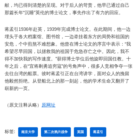
献，均已得到清楚的呈现。对于后人的苛责，他早已通过自己
那篇长年“沉睡”英伦的博士论文，事先作出了有力的回应。
蒋孟引1936年赴英，1939年完成博士论文。在此期间，他一边
埋头于各大档案馆、图书馆，一边牵挂着东方的局势和祖国的
安危，个中煎熬不难想象。他曾在博士论文的序言中表示：“我
希望尽早回国，以拯救我的祖国于危急存亡之中。因此，我不
得不加快我的写作速度。”获得博士学位后他旋即回国任教。十
年之后，在“宜将剩勇追穷寇”的号角声中，很多人竞相争夺一张
去往台湾的船票。彼时蒋孟引正在台湾讲学，面对众人的挽留
他毅然拒绝。从登船北上的那一刻起，他的学术生命又翻开了
崭新的一页。
（原文注释从略）
原网址
标签:
南京大学
第二次鸦片战争
英国
蒋孟引