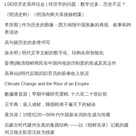
LSE经济史系辩论会 | 经济学的问题：数学过多，历史不足？
《明清史料》（明清内阁大库残馀档案）
李所期 | 作为历史的图像：西方画报中国形象的再现、叙事和跨
界流动
高句丽历史的多维书写
徐永明 | 明代文学文献的数字化、结构化和智能化
姜博||晚清朝鲜商民在中国内地游历制度的形成及其运作
高寿仙||明代后期武职官员的薪俸收入状况
Climate Change and the Rise of an Empire
數據庫資源｜早期中國研究選輯, 十六至二十世紀初
王学典：逼人成材，顾颉刚弟子遍天下的秘诀
黄兴涛丨19世纪20—50年代中国新名词的生成与传播
后蒙古时代建州女真的集团结构 ——以《朝鲜实录》记载的建
州卫领主阶层汉姓为线索