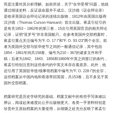
而是注重对其分析理解。如前所述，关于“在华受辱”问题，他就
通过细读史料，反证该命题并不成立。汉沙德《议会辩论录》
是收录英国议会辩论记录的连续出版物，1812年由英国出版商
汉沙德（Thomas Curson Hansard）首次出版。蒋孟引征引的
是有关1853－1862年的第三卷，15次引用英国官员的相关辩论
记录，证明“亚罗号”并非英国船只。在参考英国外交部档案时，
蒋孟引重点关注编号为“F. O. 17 /”和“F. O. 93 /23”两个全宗。前
者为英国外交部与驻华使节之间的一般通信记录，其中包括
1854－1861年间共158卷、编号为210－367的诸多文件和手
稿；后者为1842、1843、1856和1860年中英之间签订的条约，
蒋孟引特别注意到这些条约的中英文本存在着差异。此外，他
还引用了英国驻华使/领事馆档案中编号为“F. O. 228 /”的全宗，
这些档案从中国内地和香港带回英国，共153卷，且不多见于英
国外交部档案。
档案研究是历史学研究的基础。档案文献中的有些手写体难以
辨认，阅读起来难度比公开出版物更大。各类一手资料特别是
珍贵外文原始档案的大量使用，从细微之处充分反映了蒋孟引