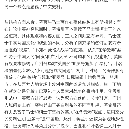
另一个缺点是忽视了中文史料。”
从结构方面来看，蒋著与马士著作在整体结构上有所相似；而
在讨论中英冲突原因时，蒋孟引基本延续了马士和柯士丁的论
述框架。具体观点和内容方面，三人之间则互有异同。马士基
于中英两国文化和观念的不同，分析了南京条约签订后双方矛
盾逐渐“积累”、“不知不觉陷入战争”的过程，认为“在华受辱”案
件源于中国人的“固执”和广州人民“不可调和的仇视态度”，英国
有权要求修约，广州当局对“英国船”亚罗号施加了“暴行”，叶名
琛的僵化应对使“小问题拖成大问题”。柯士丁对马士的著作多有
借鉴，他在“修约”问题和“亚罗号”归属问题上均赞同马士的观
点，多从西方人的立场出发对中国的落后加以指摘。柯士丁的
创新之处是分析了巴夏礼个人因素对战争的推动作用。蒋孟引
则从中、英双方进行思考，认为双方在修约、公使驻京、广州
入城问题上的冲突均是由于各自利益的不同而引起。蒋孟引还
有力反驳了马士和柯士丁坚持的英人“在华受辱”观点，运用充分
的史料证明“亚罗号”是中国船。此外，蒋孟引还较为客观地从性
格、经历与行为等角度分析了包令、巴夏礼和叶名琛三人对于