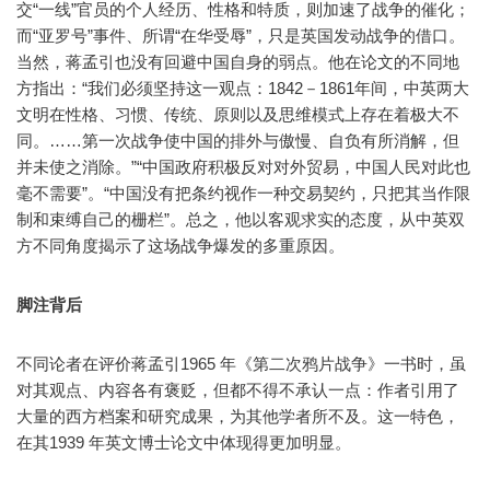
交“一线”官员的个人经历、性格和特质，则加速了战争的催化；
而“亚罗号”事件、所谓“在华受辱”，只是英国发动战争的借口。
当然，蒋孟引也没有回避中国自身的弱点。他在论文的不同地
方指出：“我们必须坚持这一观点：1842－1861年间，中英两大
文明在性格、习惯、传统、原则以及思维模式上存在着极大不
同。……第一次战争使中国的排外与傲慢、自负有所消解，但
并未使之消除。”“中国政府积极反对对外贸易，中国人民对此也
毫不需要”。“中国没有把条约视作一种交易契约，只把其当作限
制和束缚自己的栅栏”。总之，他以客观求实的态度，从中英双
方不同角度揭示了这场战争爆发的多重原因。
脚注背后
不同论者在评价蒋孟引1965 年《第二次鸦片战争》一书时，虽
对其观点、内容各有褒贬，但都不得不承认一点：作者引用了
大量的西方档案和研究成果，为其他学者所不及。这一特色，
在其1939 年英文博士论文中体现得更加明显。