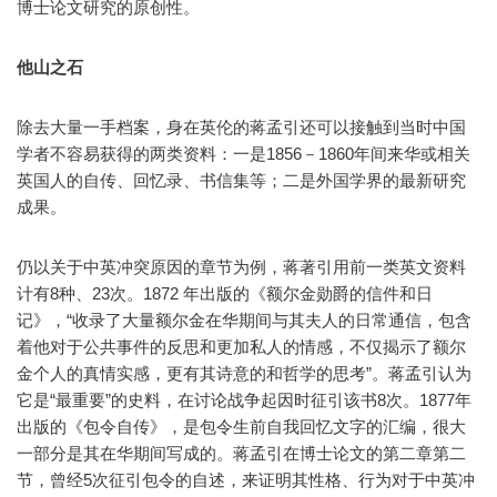
博士论文研究的原创性。
他山之石
除去大量一手档案，身在英伦的蒋孟引还可以接触到当时中国
学者不容易获得的两类资料：一是1856－1860年间来华或相关
英国人的自传、回忆录、书信集等；二是外国学界的最新研究
成果。
仍以关于中英冲突原因的章节为例，蒋著引用前一类英文资料
计有8种、23次。1872 年出版的《额尔金勋爵的信件和日
记》，“收录了大量额尔金在华期间与其夫人的日常通信，包含
着他对于公共事件的反思和更加私人的情感，不仅揭示了额尔
金个人的真情实感，更有其诗意的和哲学的思考”。蒋孟引认为
它是“最重要”的史料，在讨论战争起因时征引该书8次。1877年
出版的《包令自传》，是包令生前自我回忆文字的汇编，很大
一部分是其在华期间写成的。蒋孟引在博士论文的第二章第二
节，曾经5次征引包令的自述，来证明其性格、行为对于中英冲