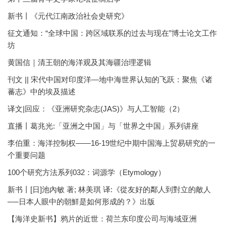
新书丨《元代江南政治社会史研究》
征文通知：“全球中国：跨区域联系的过去与现在”博士论文工作
坊
黄国信｜清王朝的海洋观及其海疆治理逻辑
刊文 || 宋代中国对印度洋—地中海世界认知的飞跃：聚焦《诸
蕃志》中的埃及描述
译文|回应：《亚洲研究杂志(JAS)》与人工智能（2）
直播丨葛兆光:「亚洲之中国」与「世界之中国」系列讲座
李伯重：海洋控制权——16-19世纪中期中国海上贸易研究的一
个重要问题
100个研究方法系列032：词源学（Etymology）
新书丨[日]池內敏 著; 林美琪 译:《從友好的鄰人到對立的敵人
──日本人眼中的朝鮮是如何形成的？》出版
【海洋史新书】鸦片的近世：荷兰东印度公司与海域亚洲