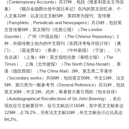
（Contemporary Accounts）共37种，包括《维多利亚女王书信
集》、《额尔金勋爵出使中国日本记》在内的英文回忆录、个
人文集32种，以及法文文献5种。第四类为报刊、宣传册
（Pamphlets，Periodicals and Newspapers）共15种，包括英
文宣传册6种；英文期刊《伦敦公报》（
The London
Gazette
）、广州《中国丛报》（
The Chinese Repository
）2
种，外国传教士创办的中文期刊《东西洋考每月统计传》（澳
门）、《遐迩贯珍》（香港）、《中外新报》（宁波）、《六
合丛谈》（上海）4种；英文报纸伦敦《泰晤士报》（
The
Times
）、上海《北华捷报》（
The North China Herald
）、香
港《德臣西报》（
The China Mail
）3种。第五类二手著作
（Secondary works）共68种，包括英文50种、中文13种、法文
5种。第六类为一般参考书（General Reference）共31种，包括
英文30种，中文1种。此外，蒋著曾大量引用的《包令自传》
（
Autobiographical Recollections of Sir John Bowring
），未出
现在征引文献要目中。征引文献总计165种，其中英文文献多达
129种，占78.2%，另有法文文献10种，外文文献合计占比高达
84.2%。