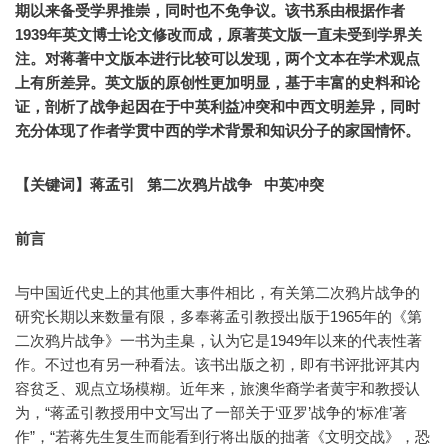
期以来备受学界推崇，同时也不免争议。该书系由根据作者
1939年英文博士论文修改而成，原著英文版一直未受到学界关
注。对蒋著中文版本进行比较可以发现，两个文本在学术观点
上有所差异。英文版的原创性更加明显，基于丰富的史料和论
证，剖析了战争起因在于中英利益冲突和中西文明差异，同时
充分体现了作者学贯中西的学术背景和知识分子的家国情怀。
【关键词】蒋孟引 第二次鸦片战争 中英冲突
前言
与中国近代史上的其他重大事件相比，有关第二次鸦片战争的
研究长期以来数量有限，多奉蒋孟引教授出版于1965年的《第
二次鸦片战争》一书为圭臬，认为它是1949年以来的代表性著
作。不过也有另一种看法。该书出版之初，即有书评批评其内
容贫乏、观点立场模糊。近年来，旅澳华裔学者黄宇和教授认
为，“蒋孟引教授用中文写出了一部关于‘亚罗’战争的‘标准’著
作”，“若蒋先生复生而能看到行将出版的拙著《文明交战》，恐