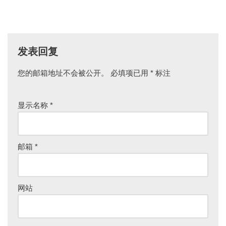
发表回复
您的邮箱地址不会被公开。
A
必填项已用
*
标注
lt
e
显示名称
*
r
n
a
ti
邮箱
*
v
e
:
网站