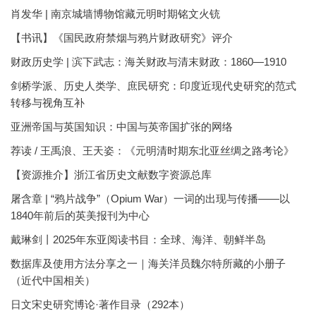
肖发华 | 南京城墙博物馆藏元明时期铭文火铳
【书讯】《国民政府禁烟与鸦片财政研究》评介
财政历史学 | 滨下武志：海关财政与清末财政：1860—1910
剑桥学派、历史人类学、庶民研究：印度近现代史研究的范式
转移与视角互补
亚洲帝国与英国知识：中国与英帝国扩张的网络
荐读 / 王禹浪、王天姿：《元明清时期东北亚丝绸之路考论》
【资源推介】浙江省历史文献数字资源总库
屠含章 | “鸦片战争”（Opium War）一词的出现与传播——以
1840年前后的英美报刊为中心
戴琳剑丨2025年东亚阅读书目：全球、海洋、朝鲜半岛
数据库及使用方法分享之一｜海关洋员魏尔特所藏的小册子
（近代中国相关）
日文宋史研究博论·著作目录（292本）