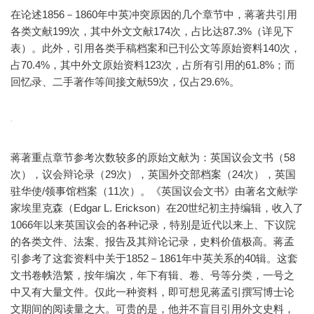
在论述1856－1860年中英冲突原因的几个章节中，蒋著共引用
各类文献199次，其中外文文献174次，占比达87.3%（详见下
表）。此外，引用各类手稿档案和已刊公文等原始资料140次，
占70.4%，其中外文原始资料123次，占所有引用的61.8%；而
回忆录、二手著作等间接文献59次，仅占29.6%。
蒋著重点章节参考次数较多的原始文献为：英国议会文书（58
次），议会辩论录（29次），英国外交部档案（24次），英国
驻华使/领事馆档案（11次）。《英国议会文书》由著名文献学
家埃里克森（Edgar L. Erickson）在20世纪初主持编辑，收入了
1066年以来英国议会的各种记录，特别是近代以来上、下议院
的各类文件、法案、报告及其辩论记录，史料价值极高。蒋孟
引参考了这套资料中关于1852－1861年中英关系的40辑。这套
文书卷帙浩繁，按年编次，年下有辑、卷、号等分类，一号之
中又有大量文件。仅此一种资料，即可想见蒋孟引撰写博士论
文期间的阅读量之大。可贵的是，他并不盲目引用外文史料，