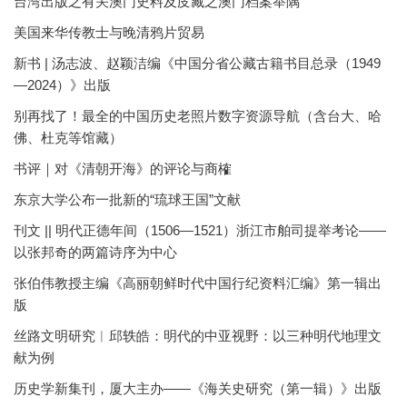
台湾出版之有关澳门史料及庋藏之澳门档案举隅
美国来华传教士与晚清鸦片贸易
新书 | 汤志波、赵颖洁编《中国分省公藏古籍书目总录（1949
—2024）》出版
别再找了！最全的中国历史老照片数字资源导航（含台大、哈
佛、杜克等馆藏）
书评｜对《清朝开海》的评论与商榷
东京大学公布一批新的“琉球王国”文献
刊文 || 明代正德年间（1506—1521）浙江市舶司提举考论——
以张邦奇的两篇诗序为中心
张伯伟教授主编《高丽朝鲜时代中国行纪资料汇编》第一辑出
版
丝路文明研究︱邱轶皓：明代的中亚视野：以三种明代地理文
献为例
历史学新集刊，厦大主办——《海关史研究（第一辑）》出版