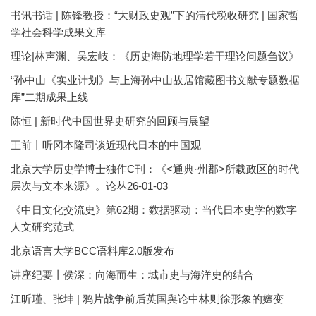
书讯书话 | 陈锋教授：“大财政史观”下的清代税收研究 | 国家哲
学社会科学成果文库
理论|林声渊、吴宏岐：《历史海防地理学若干理论问题刍议》
“孙中山《实业计划》与上海孙中山故居馆藏图书文献专题数据
库”二期成果上线
陈恒 | 新时代中国世界史研究的回顾与展望
王前丨听冈本隆司谈近现代日本的中国观
北京大学历史学博士独作C刊：《<通典·州郡>所载政区的时代
层次与文本来源》。论丛26-01-03
《中日文化交流史》第62期：数据驱动：当代日本史学的数字
人文研究范式
北京语言大学BCC语料库2.0版发布
讲座纪要丨侯深：向海而生：城市史与海洋史的结合
江昕瑾、张坤 | 鸦片战争前后英国舆论中林则徐形象的嬗变