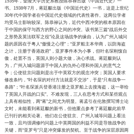
1935年，金陵大学历史系教授陈恭禄出版《中国近代史》一
书。1938年7月，蒋廷黻出版《中国近代史》一书，这是上世纪
30年代中国学者在中国近代史领域的代表性著作。这两位学者
均受马士影响较深。陈恭禄认为，近代中西冲突的根本原因在
于中国的保守与西方的野心之间的冲突。该书第三篇“战后外交
之形势及英法联军之役”论及这场战争的缘由，认为广州入城问
题的原因在于粤人“傲慢之心理”；“亚罗船主本华商，以防海盗
之计，注册于香港政府”，亚罗事件本为小事，但叶名琛刚愎自
傲，处置不当，英国人则小题大做，决心求战。蒋廷黻则认
为，广州入城问题源于中国人的仇外心理和外国人的意气之
争；公使驻京问题则是出于中英双方的观念冲突；英国人要求
修改条约，“叶名琛的对付方法就是不交涉”，于是“只有战争一
条路”；“叶名琛派兵登香港注册之亚罗船上去搜海盗，这一举给
了英国人开战的口实”。不难发现，三人在思考方式和某些观点
上具有相似性，两“蒋”之间尤为明显。蒋孟引在伦敦撰写博士论
文时，未能看到蒋廷黻的新书，但他重点参考了蒋廷黻此前早
已刊行的相关论著。他们在公使驻京、广州入城等问题上看法
一致，且均强调修约问题上中英两国的利益不同是导致战争的
关键，而“亚罗号”只是冲突爆发的契机。至于战争的深层原因两