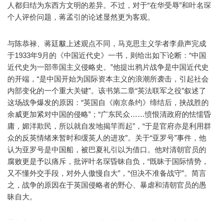
人都归结为东西方文明的差异。不过，对于“在华受辱”和叶名琛
个人评价问题，蒋孟引的论述显然更为客观。
与陈恭禄、蒋廷黻上述观点不同，马克思主义学者李鼎声完成
于1933年9月的《中国近代史》一书，则给出如下论断：“中国
近代史为一部帝国主义侵略史。”他提出鸦片战争是中国近代史
的开端，“是中国开始为国际资本主义的浪潮所袭击，引起社会
内部变化的一个重大关键”。该书第二章“英法联军之役”叙述了
这场战争爆发的原因：“英国自《南京条约》缔结后，挟战胜的
余威更加紧对中国的侵略”；“广东民众……愤恨清政府的怯懦昏
庸，媚洋欺民，所以就自发地揭竿而起”，“于是官府亦是利用群
众的反英情绪来暂时和缓英人的进攻”。关于“亚罗号”事件，他
认为亚罗号是中国船，被巴夏礼引以为借口。他对清朝官员的
腐败更是予以痛斥，批评叶名琛昏昧自负，“既昧于国际情势，
又不懂外交手段，对外人傲慢自大”，“但决不准备战守”。简言
之，战争的原因在于英国侵略者的野心、暴虐和清朝官员的愚
昧自大。