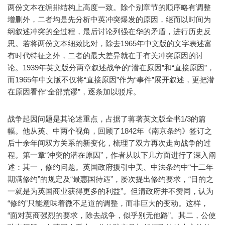
两份文本在编排结构上高度一致。除个别章节的顺序略有调整
增删外，二者均是先分析中英冲突爆发的原因，继而以时间为
纲叙述冲突的全过程，最后讨论列强在华的矛盾，进行历史反
思。若将两份文本细致比对，除去1965年中文版的文字表述富
有时代特征之外，二者的最大差异就在于有关冲突原因的讨
论。1939年英文版分两章叙述战争的“潜在原因”和“直接原因”，
而1965年中文版不仅将“直接原因”作为“事件”展开叙述，更把潜
在原因看作“全部荒谬”，逐条加以驳斥。
战争起因问题是其论述重点，占据了蒋著英文版全书1/3的篇
幅。他从英、中两个视角，回顾了1842年《南京条约》签订之
后十余年间双方关系的新变化，梳理了双方再次走向战争的过
程。第一章“冲突的潜在原因”，作者从以下几方面进行了深入阐
述：其一，修约问题。英国政府援引中美、中法条约中“十二年
期满修约”的规定及“最惠国待遇”，屡次提出修约要求，“目的之
一就是为英国商业获得更多的利益”。但清政府并不赞同，认为
“修约”只能意味着微不足道的调整，而非巨大的变动。这样，
“面对英商强烈的要求，除去战争，似乎别无他路”。其二，公使