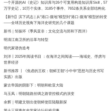
一个开源的AI《史记》知识库与26个可复用构造知识库Skill，57
万字史记，10万个实体、3185个事件、7652条关系全部结构化
【新刊】滨下武志 | 从“港口-腹地”模型到“港口-腹海”模型的转变
——全球历史视角下海洋史研究的几个课题
新书｜邹振环《季风亚非：文化交流与郑和下西洋》
明清江南卫所的沿革与转型
明代家谱伪造考
刘洋丨2025年阅读书目 ：在海洋之间阅读——海域史、俘虏与
世界经济
新书推荐 丨《焦虑的王权：朝鲜王朝“小中华”思想与历史书写
实践》出版
蒙古帝国的阴影下：明朝和欧亚大陆
马玉凤：明朝陆路丝绸之路管控模式的演变
余辉｜明建文朝出使朝鲜使臣陆颙新探
第十三届青年史学家论坛征稿启事