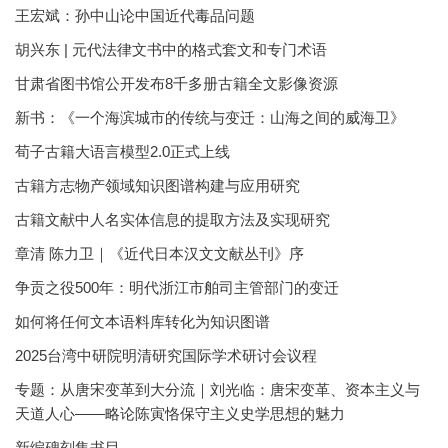
王宏斌：孙中山论中国近代毒品问题
胡兴东 | 元代法律文书中的格式套文和专门术语
甘肃省图书馆公开发布8千多册古籍全文影像资源
新书：《一个海滨城市的传统与变迁：山海之间的威海卫》
荀子古籍大语言模型2.0正式上线
古籍方志物产领域知识图谱构建与应用研究
古籍文献中人名实体信息的提取方法及实现研究
章清 陈力卫｜《近代日本汉文文献丛刊》序
争贡之役500年：明代浙江市舶司主管部门的变迁
如何将任何文本语料库转化为知识图谱
2025台湾中研院明清研究国际学术研讨会议程
专题：从唐宋变革到大分流｜刘光临：唐宋变革、资本主义与
天道人心——略论陈寅恪保守主义史学思想的魅力
新编碑刻集书目