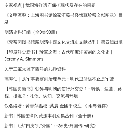
专家视点 | 我国海洋遗产保护现状及存在的问题
《文明互鉴：上海图书馆徐家汇藏书楼馆藏珍稀文献图录》目
录
明清史料汇编（全9集93册）
《梵蒂冈图书馆藏明清中西文化交流史文献丛刊》第四辑出版
【印度洋史新书】珍宝之海：古代印度洋贸易的文化史 |
Jeremy A. Simmons
关于三宝太监下西洋的几种资料
高寿仙｜从军事要塞到治理单元：明代卫所远不止是军营
【韩国史新书】朝鲜与明朝的使行外交史 1：转换、运营、路
程、接境 2：礼仪、认知、交流与环境
佚名編著 ; 黃善萍點校 ;葉農 金國平校注 《 兩粵雜存》
新书 | 韩国奎章阁藏孤本明别集丛刊（全十册）
新书 |《从“四夷”到“外国”：<宋史·外国传>研究》