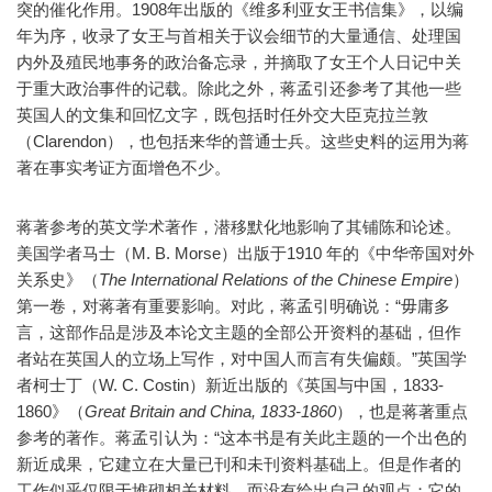
突的催化作用。1908年出版的《维多利亚女王书信集》，以编
年为序，收录了女王与首相关于议会细节的大量通信、处理国
内外及殖民地事务的政治备忘录，并摘取了女王个人日记中关
于重大政治事件的记载。除此之外，蒋孟引还参考了其他一些
英国人的文集和回忆文字，既包括时任外交大臣克拉兰敦
（Clarendon），也包括来华的普通士兵。这些史料的运用为蒋
著在事实考证方面增色不少。
蒋著参考的英文学术著作，潜移默化地影响了其铺陈和论述。
美国学者马士（M. B. Morse）出版于1910 年的《中华帝国对外
关系史》（
The International Relations of the Chinese Empire
）
第一卷，对蒋著有重要影响。对此，蒋孟引明确说：“毋庸多
言，这部作品是涉及本论文主题的全部公开资料的基础，但作
者站在英国人的立场上写作，对中国人而言有失偏颇。”英国学
者柯士丁（W. C. Costin）新近出版的《英国与中国，1833-
1860》（
Great Britain and China, 1833-1860
），也是蒋著重点
参考的著作。蒋孟引认为：“这本书是有关此主题的一个出色的
新近成果，它建立在大量已刊和未刊资料基础上。但是作者的
工作似乎仅限于堆砌相关材料，而没有给出自己的观点；它的