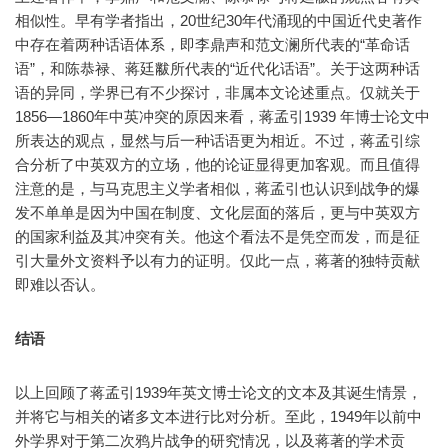
相似性。早有学者指出，20世纪30年代涌现的中国近代史著作
中存在着两种话语体系，即李鼎声和范文澜所代表的“革命话
语”，和陈恭禄、蒋廷黻所代表的“近代化话语”。关于这两种话
语的异同，学界已有不少探讨，非属本文论述重点。仅就关于
1856—1860年中英冲突的原因来看，蒋孟引1939 年博士论文中
所表达的观点，显然与后一种话语更为相近。不过，蒋孟引综
合分析了中英双方的立场，他的论证显得更加客观。而且值得
注意的是，与马克思主义学者相似，蒋孟引也认识到战争的爆
发不单单是因为中国在制度、文化层面的落后，更与中英双方
的国家利益及其冲突有关。他这个看法不是凭空而发，而是征
引大量外文资料予以有力的证明。仅此一点，蒋著的独特贡献
即难以否认。
结语
以上回顾了蒋孟引1939年英文博士论文的文本及其诞生情景，
并将它与相关的诸多文本进行比对分析。至此，1949年以前中
外学界对于第二次鸦片战争的研究情况，以及蒋著的学术贡