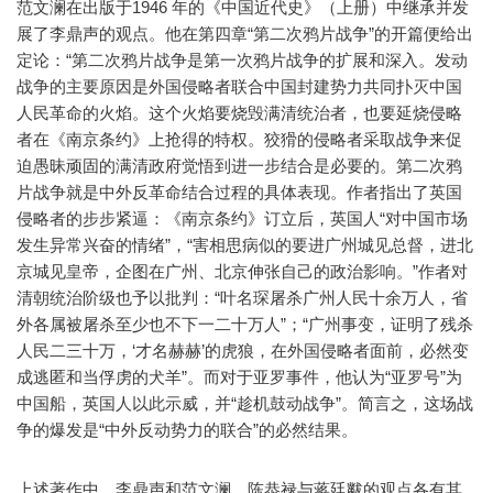
范文澜在出版于1946 年的《中国近代史》（上册）中继承并发
展了李鼎声的观点。他在第四章“第二次鸦片战争”的开篇便给出
定论：“第二次鸦片战争是第一次鸦片战争的扩展和深入。发动
战争的主要原因是外国侵略者联合中国封建势力共同扑灭中国
人民革命的火焰。这个火焰要烧毁满清统治者，也要延烧侵略
者在《南京条约》上抢得的特权。狡猾的侵略者采取战争来促
迫愚昧顽固的满清政府觉悟到进一步结合是必要的。第二次鸦
片战争就是中外反革命结合过程的具体表现。作者指出了英国
侵略者的步步紧逼：《南京条约》订立后，英国人“对中国市场
发生异常兴奋的情绪”，“害相思病似的要进广州城见总督，进北
京城见皇帝，企图在广州、北京伸张自己的政治影响。”作者对
清朝统治阶级也予以批判：“叶名琛屠杀广州人民十余万人，省
外各属被屠杀至少也不下一二十万人”；“广州事变，证明了残杀
人民二三十万，‘才名赫赫’的虎狼，在外国侵略者面前，必然变
成逃匿和当俘虏的犬羊”。而对于亚罗事件，他认为“亚罗号”为
中国船，英国人以此示威，并“趁机鼓动战争”。简言之，这场战
争的爆发是“中外反动势力的联合”的必然结果。
上述著作中，李鼎声和范文澜、陈恭禄与蒋廷黻的观点各有其