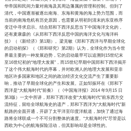
华帝国和民间力量对南海及其周边藩属的管理和控制。但到了
清代，中国逐渐被逐出南海、东海和黄海的海上势力范围，而
当前的南海危机有历史原因，也需要从明初到清末的东亚秩序
变迁中寻求启示。结合郑和下西洋反思当下中国海洋文化的，
还有麦康森的《从郑和下西洋反思中国的海洋文化与海洋科
技》（《新经济》第1期）。梁克敏《郑和下西洋与早期全球化
的启动初探》（《郑和研究》第2期）认为，全球化作为当今世
界最主要的一种发展趋势，它的启动最早可以追溯到15世纪末
至16世纪初的“地理大发展”，而15世纪早期中国郑和下西洋揭开
了这个伟大航海时代的序幕，并对欧洲人的地理大发展和亚非
地区许多国家和地区之间的政治经济文化交流产生了重要影
响，推动了早期全球化的产生和发展。正如邹振环在《郑和下
西洋是“大航海时代”前奏》（《中国海洋报》2014 年9月15 日
第3版）一文中所讲，郑和下西洋改变“大航海时代”前东西方交
流特征，留给全球航海史的遗产，郑和下西洋为“大航海时代”新
航路的全面开通，开辟了太平洋至印度洋航道，加快了通过海
路将全球联成一个不可分割整体的速度。“大航海时代”尽管是以
西欧为中心的航海探险活动，但其影响却是全球性的。