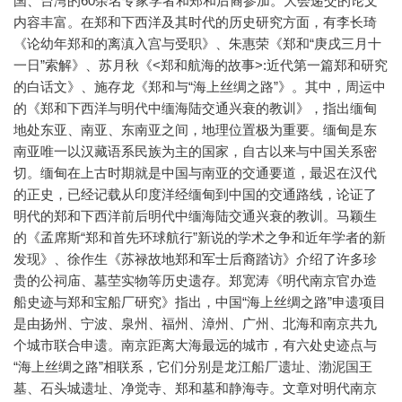
国、台湾的60余名专家学者和郑和后裔参加。大会递交的论文
内容丰富。在郑和下西洋及其时代的历史研究方面，有李长琦
《论幼年郑和的离滇入宫与受职》、朱惠荣《郑和“庚戌三月十
一日”索解》、苏月秋《<郑和航海的故事>:近代第一篇郑和研究
的白话文》、施存龙《郑和与“海上丝绸之路”》。其中，周运中
的《郑和下西洋与明代中缅海陆交通兴衰的教训》，指出缅甸
地处东亚、南亚、东南亚之间，地理位置极为重要。缅甸是东
南亚唯一以汉藏语系民族为主的国家，自古以来与中国关系密
切。缅甸在上古时期就是中国与南亚的交通要道，最迟在汉代
的正史，已经记载从印度洋经缅甸到中国的交通路线，论证了
明代的郑和下西洋前后明代中缅海陆交通兴衰的教训。马颖生
的《孟席斯“郑和首先环球航行”新说的学术之争和近年学者的新
发现》、徐作生《苏禄故地郑和军士后裔踏访》介绍了许多珍
贵的公祠庙、墓茔实物等历史遗存。郑宽涛《明代南京官办造
船史迹与郑和宝船厂研究》指出，中国“海上丝绸之路”申遗项目
是由扬州、宁波、泉州、福州、漳州、广州、北海和南京共九
个城市联合申遗。南京距离大海最远的城市，有六处史迹点与
“海上丝绸之路”相联系，它们分别是龙江船厂遗址、渤泥国王
墓、石头城遗址、净觉寺、郑和墓和静海寺。文章对明代南京