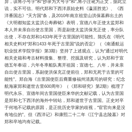
异，误将小号字“和”抄录为大号字“和”,将小注讹为正文，据此立
说，实不可信。明代郑和下西洋原始史料《瀛涯胜览》、《西
洋番国志》“天方国”条，及2010年南京祖堂山洪保墓葬出土的
《大明都知监太监洪公寿葬铭》表明，宣德八年正使太监郑和
本人并未亲自出使古里国，而是副使太监洪保充正使，率分队
出使，不存在郑和1433年死于古里国的可能性。陈氏在《明代
相关史料对“郑和1433 年死于古里国”说的否定》（《南通航运
职业技术学院学报》第3期）坚持了上述观点，认为“通过对明代
相关史籍和考古材料搜集、整理、挖掘及研究，认为郑和于宣
德五年奉诏，六年冬率船队离开祖国；宣德七、八年，并未亲
自出使古里国，系副使洪保充正使前往，郑和无死于古里的可
能性”。郑自海《古里国使臣后裔重修福州清真司的研究：纪念
航海家郑和逝世古里600周年》（《郑和研究》第2期）梳理了
明代永乐、宣德年间古里国使臣来华的文献记载，认为古里国
是郑和七下西洋的海外中转站，郑和逝世于古里国。正史对卒
于何地不记载的原因，是正统历史学家的歧视，“宦官向来是没
有地位的”。但《西洋记》和康熙二十二年《江宁县志陵墓》对
郑和卒地均有记载。