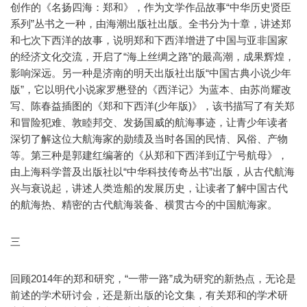
创作的《名扬四海：郑和》，作为文学作品故事“中华历史贤臣
系列”丛书之一种，由海潮出版社出版。全书分为十章，讲述郑
和七次下西洋的故事，说明郑和下西洋增进了中国与亚非国家
的经济文化交流，开启了“海上丝绸之路”的最高潮，成果辉煌，
影响深远。另一种是济南的明天出版社出版“中国古典小说少年
版”，它以明代小说家罗懋登的《西洋记》为蓝本、由苏尚耀改
写、陈春益插图的《郑和下西洋(少年版)》，该书描写了有关郑
和冒险犯难、敦睦邦交、发扬国威的航海事迹，让青少年读者
深切了解这位大航海家的勋绩及当时各国的民情、风俗、产物
等。第三种是郭建红编著的《从郑和下西洋到辽宁号航母》，
由上海科学普及出版社以“中华科技传奇丛书”出版，从古代航海
兴与衰说起，讲述人类造船的发展历史，让读者了解中国古代
的航海热、精密的古代航海装备、横贯古今的中国航海家。
三
回顾2014年的郑和研究，“一带一路”成为研究的新热点，无论是
前述的学术研讨会，还是新出版的论文集，有关郑和的学术研