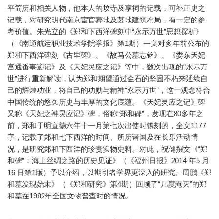
平简历和相关人物，他本人的坟寺及享祠的记载，可补正史之
记载，对研究明代南京宦官葬地及墓地建筑布局，有一定的参
考价值。朱光立的《郑和下西洋碑刻中“永示万世”思想探析》
（《南通航运职业技术学院学报》第1期）一文对多年前公布的
郑和下西洋碑刻《古里碑》、《故马公墓志铭》、《娄东天妃
宫通番事迹记》及《天妃灵应之记》等中，数次出现的“永示万
世”进行重新解读，认为郑和期望通过金石的坚固不朽来延续自
己的辉煌功业，将自己的功勋与精神“永示万世”，这一观念符合
中国传统的悠久历史与丰厚的文化底蕴。《天妃灵应之记》碑
又称《天妃之神灵应记》碑，俗称“郑和碑”，发现在80多年之
前，郑和于明宣德六年十一月第七次出使时镌刻的，全文1177
字，记载了郑和七下西洋的时间、所历诸国及在长乐活动情
况，是研究郑和下西洋的珍贵实物史料。对此，祝健撰文《“郑
和碑”：海上丝绸之路的历史见证》（《福州日报》2014 年5 月
16 日第1版）予以介绍，以期引者学界更深入的研究。周鹏《郑
和墓发现始末》（《郑和研究》第4期）回顾了“几度淹灭”的郑
和墓在1982年全国文物普查时的情况。