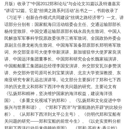
月版）收录了“中国2012郑和论坛”与会论文31篇以及特邀嘉宾
“讲话”12篇。它是“丝绸之路系列活动”丛书之一，书前收录了
《习近平：创新合作模式共同建设“丝绸之路经济带”》一文。讲
话部分分别有：国家航海日活动组委会主任、交通运输部部长
杨传堂致辞、中国交通运输部原部长钱永昌先生致词、中国人
民解放军军事科学院原政委张序三将军致词、全国政协外委会
原副主任唐龙彬先生致词、中国海军装备部原部长郑明将军致
词、外交部亚非司大使李华新演讲、新加坡驻华大使罗家良演
讲、中国远洋集团董事长、中国郑和研究会会长魏家福演讲、
中国船舶重工集团副总经理李国安演讲、外交部安瓦尔参赞演
讲、外交部外管司原司长刘宝莱演讲、北京大学资深教授、东
南亚研究专家孔远志演讲等。论文部分主要探讨了郑和七下西
洋的历史意义和郑和下西洋中有关问题的研究。主要论文有
《弘扬郑和精神，坚决维护国家的海洋权益，建设海洋强
国》、《多重文化视域下的郑和》、《弘扬郑和文化促进中华
振兴与世界和谐》、《“郑和下西洋”与“新航路的开辟”的比较分
析》、《从郑和下西洋到太平公主号》、《仿明代郑和宝船有
关问题的研究——郑和宝船的前世今生》、《以史实资料分析
郑和下西洋行动后来停顿的原因》、《郑和·苏枋木·香云纱》、