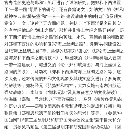
官办造船史迹与郑和宝船厂进行了详细研究。把郑和下西洋置
于“一带一路”背景下的研究，还有多篇论文，如纳文汇的《郑和
精神在云南“桥头堡”和“一带一路”建设战略中的时代价值及现实
意义》一文，论述了五方面问题，包括：七下西洋是名副其实
的有丝绸输出的“海上之路”、郑和并非海上丝绸之路开创者、郑
和下西洋把“海上丝绸之路”推向顶峰、永乐、宣德的目的和政策
对郑和下西洋的影响和复兴“海上丝绸之路”，贯彻“共同建设21
世纪‘海上丝绸之路’”等。类似的还有刘昭民的《综论海上丝绸之
路与郑和下西洋之航海技术》、毕昌献的《郑和精神融入云南
一带一路建设》、赖进义的《论〈郑和航海图〉与海上丝绸之
路间的关系》、马颂梅《郑和下西洋与海上丝绸之路》等。这
次大会，还对传统的郑和文化现象及其现实意义进行了多角度
的解读等，如杨经元《弘扬郑和精神，大力实施云南内河航运
强省战略》、李红春《“郑和记忆”及其象征意义的文化解读》、
徐海鹏《郑和一号:郑和八下西洋探险》、马经《宗教多元和谐
的历史典范——郑和使团宗教多元和谐理念的形成和传播》和
张建伟《郑和思想遗产留给我们今天的思考》等等。（参见“中
国知网”中“第三届昆明郑和研究国际会议论文集”若干目录和介
绍，另参见马颖生《第三届昆明郑和研究国际会议综述》《回