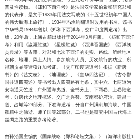
普及性读物。《郑和下西洋考》是法国汉学家伯希和研究郑和
的代表作，是文于1933年用法文写成的《十五世纪初年中国人
的伟大航海上旅行》，1934年冯承钧翻译时改用的书名。该书
中华书局1994年曾以《郑和下西洋考，交广印度两道考》出
版，20年后，上海古籍出版社于2014年3月再版。《郑和下西洋
考》利用《瀛涯胜览》《星槎胜览》《西洋番国志》《西洋朝
贡典录》等古籍，对郑和七次下西洋的史实、路线、所经地区
名称、地理、风土人情、参加航海人员、历次航行的功业、所
得朝贡品等诸项详加考证。《交广印度两道考》根据《新唐
书》的《艺文志》、《地理志》、《皇华四达记》、《古今郡
国县道四夷述》等书考出入四夷路有七条，其中六、七两道为
安南通天竺道，广州通海夷道。全书分上、下两卷。上卷陆道
考，分唐代之地理概述、交广之兴替、安南都护府治、建昌一
道、占城等24部分。下卷海道考，分自广州满剌加海峡、中国
载籍中之佛逝、师子国等26部分。二书也是研究中国古代海上
丝绸之路的重要参考论著。
由孙治国主编的《国家战略（郑和论坛文集）》（海洋出版社1