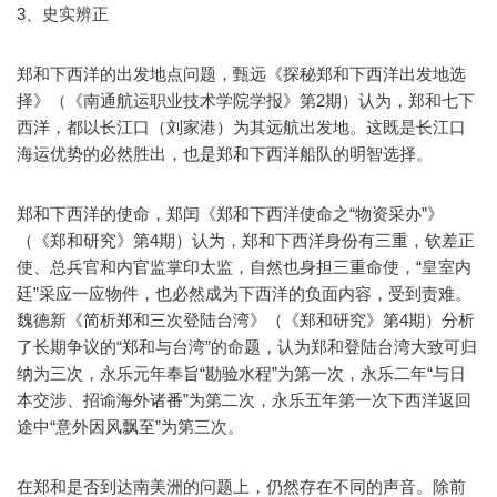
3、史实辨正
郑和下西洋的出发地点问题，甄远《探秘郑和下西洋出发地选
择》（《南通航运职业技术学院学报》第2期）认为，郑和七下
西洋，都以长江口（刘家港）为其远航出发地。这既是长江口
海运优势的必然胜出，也是郑和下西洋船队的明智选择。
郑和下西洋的使命，郑闰《郑和下西洋使命之“物资采办”》
（《郑和研究》第4期）认为，郑和下西洋身份有三重，钦差正
使、总兵官和内官监掌印太监，自然也身担三重命使，“皇室内
廷”采应一应物件，也必然成为下西洋的负面内容，受到责难。
魏德新《简析郑和三次登陆台湾》（《郑和研究》第4期）分析
了长期争议的“郑和与台湾”的命题，认为郑和登陆台湾大致可归
纳为三次，永乐元年奉旨“勘验水程”为第一次，永乐二年“与日
本交涉、招谕海外诸番”为第二次，永乐五年第一次下西洋返回
途中“意外因风飘至”为第三次。
在郑和是否到达南美洲的问题上，仍然存在不同的声音。除前