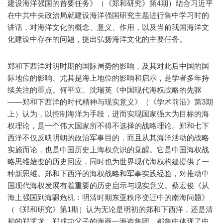
建设海洋强国的首要任务》（《郑和研究》第4期）结合习近平
在中共中央政治局就建设海洋强国研究主题进行集中学习时的
讲话，对海洋文化的概念、意义、作用，以及当前我国海洋文
化建设中存在的问题，提出弘扬海洋文化的主要任务。
郑和下西洋对明时期的国际局势的影响，及其对此后中国的国
际地位的影响、尤其是海上地位的影响和启示，是学者多年持
续关注的重点。何平立、沈瑞英《中国现代海权战略的先驱
——郑和下西洋的时代精神与现实意义》（《学术前沿》第3期
上）认为，以控制海洋为手段，进而实现国家强大为目标的海
权理论，是一个伟大国家所不得不选择的战略理论。郑和七下
西洋不仅反映明朝的政治军事目的，而且从其海洋活动的战略
实施而论，也是中国历史上海权意识的觉醒。它是中国海权战
略思维嬗变的历史回应，同时也为世界现代海权构建提供了一
种新思维。郑和下西洋的海权战略和军事实践经验，对推动中
国现代海权发展有着重要的历史启示与现实意义。蔡宏俊《从
海上强国到海疆危机：明清时期东亚秩序变迁中的南海问题》
（《郑和研究》第1期）认为无论是明初的郑和下西洋，还是清
初的郑芝龙、郑成功父子的海商—海盗集团，都集中体现了中