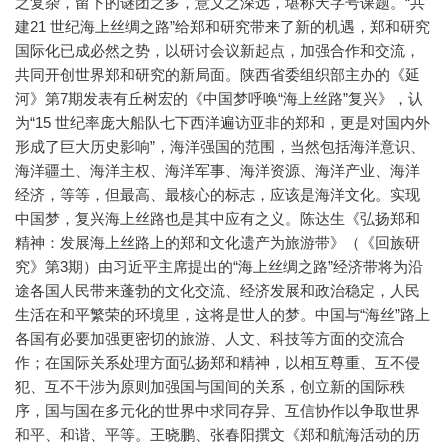
之复杂，留下的谜团之多，意义之深远，堪称天字号课题。“共
建21 世纪海上丝绸之路”给郑和研究带来了新的机遇，郑和研究
国际化已成必然之势，以研讨会议新起点，加强合作和交流，
共同开创世界郑和研究的新局面。陕西省委组织部主办的《延
河》第7期发表有丘树宏的《中国梦呼唤“海上丝路”复兴》，认
为“15 世纪率庞大船队七下西洋遍访亚非的郑和，更是对国内外
形成了巨大历史影响”，海洋强国的范围，当然包括海洋意识、
海洋疆土、海洋主权、海洋军事、海洋资源、海洋产业、海洋
经济，等等，但最高、最核心的标志，应该是海洋文化。实现
中国梦，复兴海上丝路也是其中应有之义。陈达生《弘扬郑和
精神：发展海上丝路上的郑和文化遗产为旅游带》（《回族研
究》第3期）由习近平主席提出的“海上丝绸之路”经济带将为沿
途各国人民带来蓬勃的文化交流、经济发展和政治稳定，人民
生活在和平繁荣的环境里，这将是世人的梦。中国与“海丝”路上
各国有必要加强更密切的旅游、人文、科技等方面的交流合
作；在国际关系处理方面弘扬郑和精神，以相互尊重、互不侵
犯、互不干涉为原则加强国与国间的关系，创立新的国际秩
序，国与国在多元化的世界中求同存异、互信协作以争取世界
和平、和谐、平等。王晓鹏、张春阳撰文《郑和航海活动的历