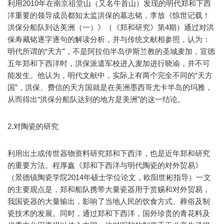
利用2010年在南京祖堂山（又名牛首山）发现的明代郑和下西
洋重要的领导成员都知太监洪保的墓志铭，李放《惊世记载！
洪保分船队到达美洲（一）》（《郑和研究》第4期）通过对洪
保寿藏铭逐字逐句的解读分析，并与传统文献相参照，认为：
明代所谓的“天方”，不是阿拉伯半岛伊斯兰教的圣城麦加，宣德
五年郑和下西洋时，洪保派遣军校进入麦加进行晓谕，并不可
能发生。他认为，明代文献中，实际上有两个完全不同的“天方
国”，洪保、费信的天方国就是在美洲墨西哥尤卡半岛的玛雅，
从而得出“洪保分船队达到的地方是美洲”的这一结论。
2.对陶瓷的研究
利用出土或传世器物资料研究郑和下西洋，也是近年郑和研究
的重要方法。程厚鑫《郑和下西洋与明代陶瓷的对外贸易》
（景德镇陶瓷学院2014年硕士学位论文，欧阳世彬指导）一文
的主要观点是，郑和船队携带大量瓷器用于赏赐和对外贸易，
我国瓷器的大量输出，影响了当地人民的饮食方式、葬俗及制
瓷技术的发展。同时，通过郑和下西洋，国外珍贵的青花料及