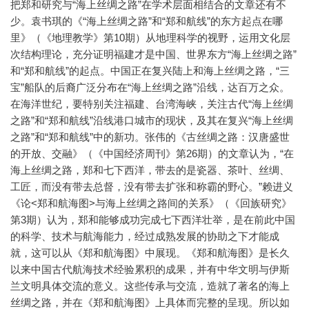
把郑和研究与“海上丝绸之路”在学术层面相结合的文章还有不
少。袁书琪的《“海上丝绸之路”和“郑和航线”的东方起点在哪
里》（《地理教学》第10期）从地理科学的视野，运用文化层
次结构理论，充分证明福建才是中国、世界东方“海上丝绸之路”
和“郑和航线”的起点。中国正在复兴陆上和海上丝绸之路，“三
宝”船队的后裔广泛分布在“海上丝绸之路”沿线，达百万之众。
在海洋世纪，要特别关注福建、台湾海峡，关注古代“海上丝绸
之路”和“郑和航线”沿线港口城市的现状，及其在复兴“海上丝绸
之路”和“郑和航线”中的新功。张伟的《古丝绸之路：汉唐盛世
的开放、交融》（《中国经济周刊》第26期）的文章认为，“在
海上丝绸之路，郑和七下西洋，带去的是瓷器、茶叶、丝绸、
工匠，而没有带去总督，没有带去扩张和称霸的野心。”赖进义
《论<郑和航海图>与海上丝绸之路间的关系》（《回族研究》
第3期）认为，郑和能够成功完成七下西洋壮举，是在前此中国
的科学、技术与航海能力，经过成熟发展的协助之下才能成
就，这可以从《郑和航海图》中展现。《郑和航海图》是长久
以来中国古代航海技术经验累积的成果，并有中华文明与伊斯
兰文明具体交流的意义。这些传承与交流，造就了著名的海上
丝绸之路，并在《郑和航海图》上具体而完整的呈现。所以如