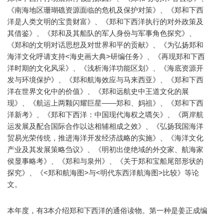
《南海地区珊瑚礁资源面临的危机及保护对策》、《郑和下西
洋是人类文明的宝贵财富》、《郑和下西洋执行的对外政策及
其借鉴》、《郑和及其船队的军人身份与军事角色探究》、
《郑和的文明对话思想及对世界和平的贡献》、《为弘扬郑和
海洋文化呼请支持<海史画大典>研编任务》、《再现郑和下西
洋时期的文化风采》、《浅析海洋功能区划》、《海底资源开
发与环境保护》、《郑和航海效应与马来西亚》、《郑和下西
洋在世界文化中的价值》、《郑和远航史中王道文化的展
现》、《航运上两颗闪耀巨星——郑和、妈祖》、《郑和下西
洋新考》、《郑和下西洋：中国现代海权之嚆矢》、《两岸航
运发展及配合国际合作以达相辅相成之效》、《弘扬我国海洋
贸易光荣传统，推进海洋开发经济战略的实施》、《海洋文化
产业及其发展策略刍议》、《明初出使绝域的外交家、航海家
侯显事略考》、《郑和与泉州》、《关于郑和宝船尾部形状的
探究》、《<郑和航海图>与<明代东西洋航海图>比较》等论
文。
本年度，有3本介绍郑和下西洋的通俗读物。第一种是姜正成编