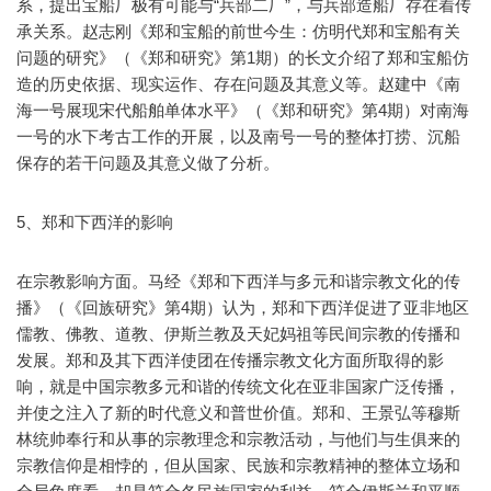
系，提出宝船厂极有可能与“兵部二厂”，与兵部造船厂存在着传
承关系。赵志刚《郑和宝船的前世今生：仿明代郑和宝船有关
问题的研究》（《郑和研究》第1期）的长文介绍了郑和宝船仿
造的历史依据、现实运作、存在问题及其意义等。赵建中《南
海一号展现宋代船舶单体水平》（《郑和研究》第4期）对南海
一号的水下考古工作的开展，以及南号一号的整体打捞、沉船
保存的若干问题及其意义做了分析。
5、郑和下西洋的影响
在宗教影响方面。马经《郑和下西洋与多元和谐宗教文化的传
播》（《回族研究》第4期）认为，郑和下西洋促进了亚非地区
儒教、佛教、道教、伊斯兰教及天妃妈祖等民间宗教的传播和
发展。郑和及其下西洋使团在传播宗教文化方面所取得的影
响，就是中国宗教多元和谐的传统文化在亚非国家广泛传播，
并使之注入了新的时代意义和普世价值。郑和、王景弘等穆斯
林统帅奉行和从事的宗教理念和宗教活动，与他们与生俱来的
宗教信仰是相悖的，但从国家、民族和宗教精神的整体立场和