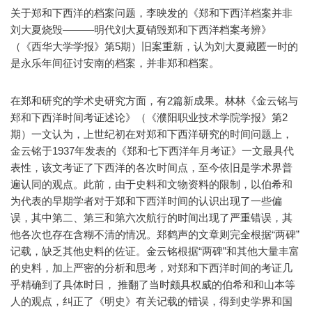
关于郑和下西洋的档案问题，李映发的《郑和下西洋档案并非
刘大夏烧毁———明代刘大夏销毁郑和下西洋档案考辨》
（《西华大学学报》第5期）旧案重新，认为刘大夏藏匿一时的
是永乐年间征讨安南的档案，并非郑和档案。
在郑和研究的学术史研究方面，有2篇新成果。林林《金云铭与
郑和下西洋时间考证述论》（《濮阳职业技术学院学报》第2
期）一文认为，上世纪初在对郑和下西洋研究的时间问题上，
金云铭于1937年发表的《郑和七下西洋年月考证》一文最具代
表性，该文考证了下西洋的各次时间点，至今依旧是学术界普
遍认同的观点。此前，由于史料和文物资料的限制，以伯希和
为代表的早期学者对于郑和下西洋时间的认识出现了一些偏
误，其中第二、第三和第六次航行的时间出现了严重错误，其
他各次也存在含糊不清的情况。郑鹤声的文章则完全根据“两碑”
记载，缺乏其他史料的佐证。金云铭根据“两碑”和其他大量丰富
的史料，加上严密的分析和思考，对郑和下西洋时间的考证几
乎精确到了具体时日， 推翻了当时颇具权威的伯希和和山本等
人的观点，纠正了《明史》有关记载的错误，得到史学界和国