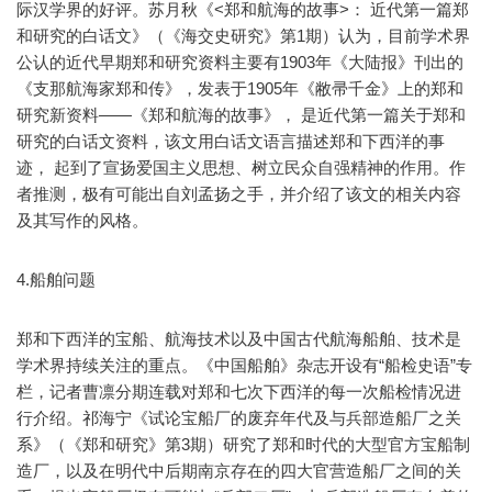
际汉学界的好评。苏月秋《<郑和航海的故事>： 近代第一篇郑
和研究的白话文》（《海交史研究》第1期）认为，目前学术界
公认的近代早期郑和研究资料主要有1903年《大陆报》刊出的
《支那航海家郑和传》，发表于1905年《敝帚千金》上的郑和
研究新资料——《郑和航海的故事》， 是近代第一篇关于郑和
研究的白话文资料，该文用白话文语言描述郑和下西洋的事
迹， 起到了宣扬爱国主义思想、树立民众自强精神的作用。作
者推测，极有可能出自刘孟扬之手，并介绍了该文的相关内容
及其写作的风格。
4.船舶问题
郑和下西洋的宝船、航海技术以及中国古代航海船舶、技术是
学术界持续关注的重点。《中国船舶》杂志开设有“船检史语”专
栏，记者曹凛分期连载对郑和七次下西洋的每一次船检情况进
行介绍。祁海宁《试论宝船厂的废弃年代及与兵部造船厂之关
系》（《郑和研究》第3期）研究了郑和时代的大型官方宝船制
造厂，以及在明代中后期南京存在的四大官营造船厂之间的关