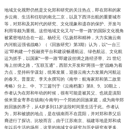
地域文化视野仍然是文化郑和研究的关注热点，即在郑和的家
乡云南、生活和任职的南北二京，以及下西洋出航的重要城市
等，对郑和及其时代的研究、文化现象和遗存的保护、开发与
利用等颇为重视。这些地域文化又与“一带一路”的国际文化视角
被紧密地结合在一起。杨经元《弘扬郑和精神，大力实施云南
内河航运强省战略》（《回族研究》第3期）认为，以“一台三
运”即构建一个投融资平台和建设畅通航运、绿色航运、文化航
运为抓手，以国家“一带一路”即建设丝绸之路经济带、21 世纪
海上丝绸之路，“互联互通”，西部大开发和“两强一堡”战略为着
力点，坚持科学谋划，统筹发展，迎接云南大力发展内河航运
的春天。普显宏、李天永撰写的《南华：航海家郑和第二故里
考略》分上、中、下三篇刊于《云南档案》第8、9、10期上，
作者认为在郑和年幼的时候，很有可能是被其父、也就是滇阳
侯米里金寄养在镇南(今南华)一个郑姓的回族家庭，成为南华郑
姓回族的养子，从4岁多到11岁这段时间里生活于此。作者认
为，郑和被掳的地点，是在镇南而不在昆阳，并对郑和养父后
裔进行了探访。比较而言，由于江苏南京、福建等地是郑和成
年以后生活的场所，这里的地域文化研究与历史研究有更多、