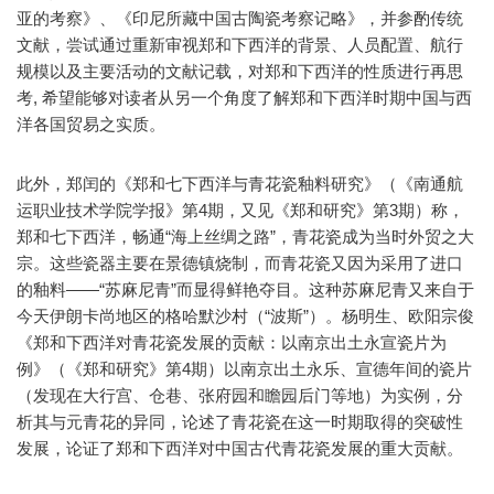
亚的考察》、《印尼所藏中国古陶瓷考察记略》，并参酌传统
文献，尝试通过重新审视郑和下西洋的背景、人员配置、航行
规模以及主要活动的文献记载，对郑和下西洋的性质进行再思
考, 希望能够对读者从另一个角度了解郑和下西洋时期中国与西
洋各国贸易之实质。
此外，郑闰的《郑和七下西洋与青花瓷釉料研究》（《南通航
运职业技术学院学报》第4期，又见《郑和研究》第3期）称，
郑和七下西洋，畅通“海上丝绸之路”，青花瓷成为当时外贸之大
宗。这些瓷器主要在景德镇烧制，而青花瓷又因为采用了进口
的釉料——“苏麻尼青”而显得鲜艳夺目。这种苏麻尼青又来自于
今天伊朗卡尚地区的格哈默沙村（“波斯”）。杨明生、欧阳宗俊
《郑和下西洋对青花瓷发展的贡献：以南京出土永宣瓷片为
例》（《郑和研究》第4期）以南京出土永乐、宣德年间的瓷片
（发现在大行宫、仓巷、张府园和瞻园后门等地）为实例，分
析其与元青花的异同，论述了青花瓷在这一时期取得的突破性
发展，论证了郑和下西洋对中国古代青花瓷发展的重大贡献。