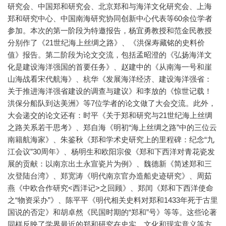
研究会、中国郑和研究会、北京郑和与海洋文化研究会、上海
郑和研究中心、中国南海研究协同创新中心代表等60余位学者
参加。本次的第一阶段为特邀报告，杨宜勇教授和范金民教授
分别作了《21世纪海上丝绸之路》、《洪保寿藏铭的史料价
值》报告。第二阶段为论文交流，包括孟昭澄的《弘扬海洋文
化是建设海洋强国的首要任务》、赵建中的《从南海一号和崖
山海战看宋代航海》、杭华《发展海洋经济、建设海洋强省：
关于推进海洋强省建设的调查与建议》和李放的《惊世记载！
洪保分船队到达美洲》等7位学者的论文做了大会交流。此外，
大会递交的论文还有：时平《关于郑和研究与21世纪海上丝绸
之路关系若干思考》、郑自海《明初“海上丝绸之路”中的三位云
南籍航海家》、朱鉴秋《郑和学术史研究上的里程碑：纪念“九
江会议”30周年》、杨明生和欧阳宗俊《郑和下西洋对青花瓷发
展的贡献：以南京出土永宣瓷片为例》、魏德新《简述郑和三
次登陆台湾》、郑宽涛《明代南京官办造船史迹研究》、周茹
燕《中欧合作研究<西洋记>之回顾》、郑闰《郑和下西洋使命
之“物资采办”》、陈平平《明代相关史料对郑和1433年死于古里
国说的否定》和胡卓然《民国时期的“郑和”号》等等。这些论著
同样反映了学界最近的郑和研究在史实、文化和现实意义等方