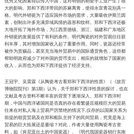
优秀文化因素得以传入中国，这对明朝的制瓷手工业产生了很
大的影响。郑和下西洋带回的苏麻离青，使得永宣青花别具一
格。明代外销瓷为了适应国外市场的需求，大量吸收伊斯兰因
素，创制出许多充满异域风情的器形和纹样。郑和下西洋还极
大地开拓了海外市场，为江西景德镇、浙江、福建和广东地区
外销瓷的发展提供了有利的条件。明代陶瓷的对外贸易往往获
利丰厚，其对增加国家收入起了重要作用。同时，瓷器还经常
被作为赏赐品，甚至充当海外贸易中的国际通货角色，这些都
帮助明政府减少了对外国的货币支出，相应的就增加了国家的
收入，从而也为郑和下西洋提供了经济支持。
王冠宇、吴震霖《从陶瓷考古看郑和下西洋的性质》（《故宫
博物院院刊》第1期）认为，关于郑和下西洋性质的探讨，也在
文献及考古资料不断丰富的背景下逐渐深入。郑和下西洋时
期，中国与西洋诸国间是否真的存在着繁盛且规模巨大的贸易
往来在对私人海上贸易严厉禁绝的情况下,仅存的以国家关系为
前提的朝贡贸易及在郑和船队主持下的民间贸易，究竟是海上
贸易的巨大拓展还是萎缩？对此，作者大量使用陶瓷考古资
料，如《肯尼亚出土的中国瓷器》、《明代我国瓷器销行东南