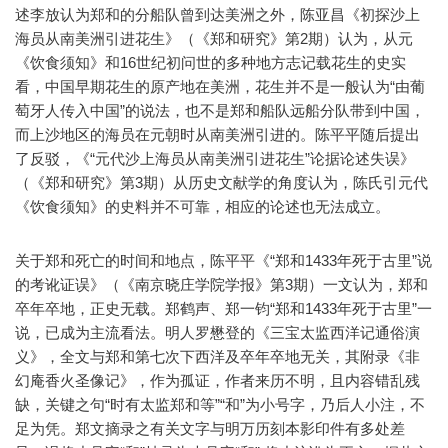
述李放认为郑和的分船队曾到达美洲之外，陈亚昌《初探沙上
海员从南美洲引进花生》（《郑和研究》第2期）认为，从元
《饮食须知》和16世纪初问世的多种地方志记载花生的史实
看，中国早期花生的原产地在美洲，花生并不是一般认为“由葡
萄牙人传入中国”的说法，也不是郑和船队远船分队带到中国，
而上沙地区的海员在元朝时从南美洲引进的。陈平平随后提出
了反驳，《“元代沙上海员从南美洲引进花生”论据论述失误》
（《郑和研究》第3期）从历史文献学的角度认为，陈氏引元代
《饮食须知》的史料并不可靠，相应的论述也无法成立。
关于郑和死亡的时间和地点，陈平平《“郑和1433年死于古里”说
的考讹证误》（《南京晓庄学院学报》第3期）一文认为，郑和
卒年卒地，正史无载。郑鹤声、郑一钧“郑和1433年死于古里”一
说，已成为主流看法。明人罗懋登的《三宝太监西洋记通俗演
义》，全文与郑和第七次下西洋及卒年卒地无关，其附录《非
幻庵香火圣像记》，作为孤证，作者来历不明，且内容错乱残
缺，关键之句“时有太监郑和等”“和”为小号字，乃后人小注，不
足为凭。郑文摘录之有关文字与明万历刻本影印件有多处差