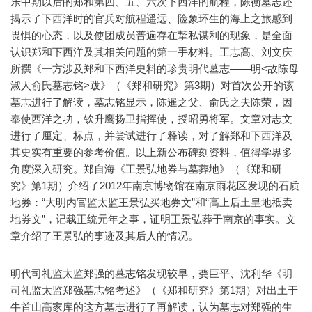
乐中期以后的郑和第四、五、六次下西洋的航程，陈衡墓志还
揭示了下西洋时的官兵对航程遥远、险象环生的海上之旅感到
畏惧的心态，以及使团成员普遍存在挈私谋利的现象，是全面
认识郑和下西洋及其相关问题的第一手材料。王志高、刘文庆
所撰《一方涉及郑和下西洋史料的珍贵明代墓志——明<故陈母
淑人俞氏墓志铭>跋》（《郑和研究》第3期）对首次公开的该
墓志进行了解读，墓志铭显示，陈暹之父、俞氏之夫陈荣，因
奉使西洋之功，钦升鹰扬卫指挥使，授昭勇将军。文章对志文
进行了厘定、标点，并尝试进行了释读，对了解郑和下西洋及
其史实有重要的参考价值。以上新公布碑刻资料，值得学界多
角度深入研究。郑自海《王景弘地券与墓葬地》（《郑和研
究》第1期）介绍了2012年南京博物馆在南京雨花区发现的石质
地券：“大明内官监太监王景弘买地券文”和“高上后土皇地祗卖
地券文”，记载正统元年之事，证明王景弘葬于南京的事实。文
章介绍了王景弘的事迹及其后人的情况。
明代司礼监太监郑强的墓志铭发现较早，龚巨平、沈利华《明
司礼监太监郑强墓志铭考述》（《郑和研究》第1期）对出土于
牛首山高家库的这方墓志进行了再解读，认为墓志对郑强的生