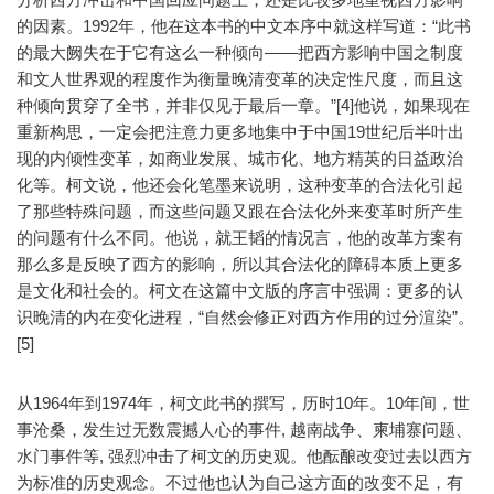
的因素。1992年，他在这本书的中文本序中就这样写道：“此书
的最大阙失在于它有这么一种倾向——把西方影响中国之制度
和文人世界观的程度作为衡量晚清变革的决定性尺度，而且这
种倾向贯穿了全书，并非仅见于最后一章。”[4]他说，如果现在
重新构思，一定会把注意力更多地集中于中国19世纪后半叶出
现的内倾性变革，如商业发展、城市化、地方精英的日益政治
化等。柯文说，他还会化笔墨来说明，这种变革的合法化引起
了那些特殊问题，而这些问题又跟在合法化外来变革时所产生
的问题有什么不同。他说，就王韬的情况言，他的改革方案有
那么多是反映了西方的影响，所以其合法化的障碍本质上更多
是文化和社会的。柯文在这篇中文版的序言中强调：更多的认
识晚清的内在变化进程，“自然会修正对西方作用的过分渲染”。
[5]
从1964年到1974年，柯文此书的撰写，历时10年。10年间，世
事沧桑，发生过无数震撼人心的事件, 越南战争、柬埔寨问题、
水门事件等, 强烈冲击了柯文的历史观。他酝酿改变过去以西方
为标准的历史观念。不过他也认为自己这方面的改变不足，有