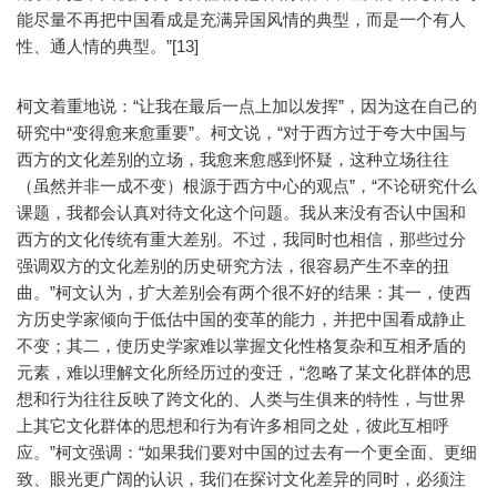
能尽量不再把中国看成是充满异国风情的典型，而是一个有人
性、通人情的典型。”[13]
柯文着重地说：“让我在最后一点上加以发挥”，因为这在自己的
研究中“变得愈来愈重要”。柯文说，“对于西方过于夸大中国与
西方的文化差别的立场，我愈来愈感到怀疑，这种立场往往
（虽然并非一成不变）根源于西方中心的观点”，“不论研究什么
课题，我都会认真对待文化这个问题。我从来没有否认中国和
西方的文化传统有重大差别。不过，我同时也相信，那些过分
强调双方的文化差别的历史研究方法，很容易产生不幸的扭
曲。”柯文认为，扩大差别会有两个很不好的结果：其一，使西
方历史学家倾向于低估中国的变革的能力，并把中国看成静止
不变；其二，使历史学家难以掌握文化性格复杂和互相矛盾的
元素，难以理解文化所经历过的变迁，“忽略了某文化群体的思
想和行为往往反映了跨文化的、人类与生俱来的特性，与世界
上其它文化群体的思想和行为有许多相同之处，彼此互相呼
应。”柯文强调：“如果我们要对中国的过去有一个更全面、更细
致、眼光更广阔的认识，我们在探讨文化差异的同时，必须注