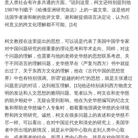
意人类社会有许多共通的方面。”说到这里，柯文还特别提到他
1987年刊载于《哈佛亚洲研究杂志》上的一篇文章。这是他对
法国学者谢和耐的批评文章。谢和耐提倡语言决定论，认为任
何意义的跨文化理解都不可能。[14]
柯文教授在这里提出的思想，可以说是代表了美国中国学专家
对中国问题研究的很重要的理论思考和学术走向。同样，对这
个问题的理解，也需要与他的老师史华慈的思想联系考虑。关
于不同语言的理解问题，史华慈早在《严复与西方》书中就提
出过了。关于东西方文化的理解，他在《古代中国的思想世
界》中也有特别强调。所谓“超越的时代”的思想，就是主张通过
问题意识的对话，达到相互理解。[15]他还特别谈到西方物质文
明的发达和人文思想的脆弱问题。笔者以为，柯文在和史华慈
的朝夕相处中，无疑会受到影响。他在为史华慈编写的纪念文
集和帮助史华慈编个人专集时，都着重地强调史华慈的全球视
野和跨文明研究。诚然，柯文在很多问题上的表述和史华慈不
尽一样。可以看出，在对中国近代史和清史的研究上，美国学
者中所出现的新情况，就是从中国中心取向走到人类中心取
向，或者两者的结合。所谓人类中心取向，就是在对中国历史