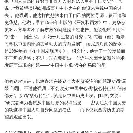
据中国人自己的经验而非西方人的想法去重构中国历史”，他
说，“我希望摆脱欧洲或西方中心为主的假设来审视中国的过
去”。他强调，他这样的想法来自于自己的两位导师：费正清和
史华慈。他说，早在1964年出版的《严复和西方》中，史华慈
就对西方学者不了解东方的问题提出过忠告。他说他试图批评
“冲击——回应”说，开始于对王韬的研究，“标志着（他）渐渐
向寻找中国内部的变革动力的方向发展”，而完成对此的探索，
是1984年的《在中国发现历史》。柯文说，他走了一段漫长而
不平坦的道路；不过，现在要提出一个近年来因为最新的学术
发展而出现的问题——“中国中心观”潜在的局限问题。
他的这次演讲，比较多地在谈这个大家所关注的问题即所谓“局
限”问题。不过他强调：不会改变“中国中心观”核心特征的“任何
部分”。所谓“核心特征”，就是从中国历史出发。[11]柯文说：
“研究者竭力尝试从中国历史的观点出发——密切注意中国历史
的轨迹和中国人对自身问题的看法——而不仅从西方历史的期
望的观点出发。”
在这次演讲中，柯文着重谈了中外学术界所关心的一些新问