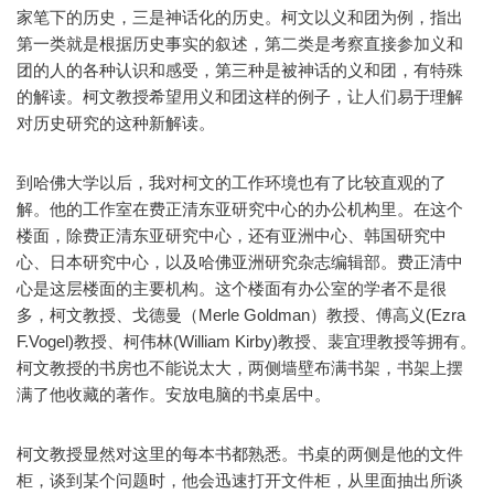
家笔下的历史，三是神话化的历史。柯文以义和团为例，指出
第一类就是根据历史事实的叙述，第二类是考察直接参加义和
团的人的各种认识和感受，第三种是被神话的义和团，有特殊
的解读。柯文教授希望用义和团这样的例子，让人们易于理解
对历史研究的这种新解读。
到哈佛大学以后，我对柯文的工作环境也有了比较直观的了
解。他的工作室在费正清东亚研究中心的办公机构里。在这个
楼面，除费正清东亚研究中心，还有亚洲中心、韩国研究中
心、日本研究中心，以及哈佛亚洲研究杂志编辑部。费正清中
心是这层楼面的主要机构。这个楼面有办公室的学者不是很
多，柯文教授、戈德曼（Merle Goldman）教授、傅高义(Ezra
F.Vogel)教授、柯伟林(William Kirby)教授、裴宜理教授等拥有。
柯文教授的书房也不能说太大，两侧墙壁布满书架，书架上摆
满了他收藏的著作。安放电脑的书桌居中。
柯文教授显然对这里的每本书都熟悉。书桌的两侧是他的文件
柜，谈到某个问题时，他会迅速打开文件柜，从里面抽出所谈