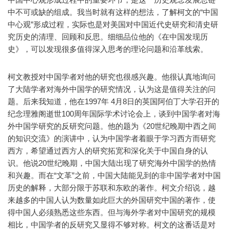
中不可或缺的组成。我当时就有这样的想法，了解柯文的“中国
中心观”形成过程，实际也是对美国对中国近代史研究和清史研
究历史的清理、回顾和反思。细细品位他的《在中国发现历
史》，可以发现很多值得深入思考的理论问题和沿革线索。
柯文教授对中国学者对他的研究也很感兴趣。他很认真地询问
了大陆学者对海外中国学的研究情况，认为这是值得关注的问
题。后来我知道，他在1997年 4月8日的英国阿伯丁大学召开的
纪念理雅阁逝世100周年国际学术讨论会上，谈到中国学者对海
外中国学研究的反研究问题。他的题为《20世纪晚期中西之间
的知识交流》的演讲中，认为中国学者着眼于学习西方而研究
西方，希望通过西方人的研究拓宽和深化关于中国自身的认
识。他说20世纪晚期，中国大陆出现了研究海外中国学的热情
和兴趣。而在“文革”之前，中国大陆能见到的非中国学者对中国
历史的解释，大部分限于苏联和东欧的著作。柯文介绍说，越
来越多的中国人认为数量如此巨大的外国研究中国的著作，使
得中国人必须熟悉这些东西。但与海外学者对中国研究的规模
相比，中国学者的反研究又显得不够对称。柯文的这番话是对