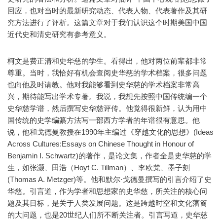
回应，也对当时的最新研究动态、代表人物、代表著作及其研
究方法进行了评析。这篇文章对于我们认识这个时期美国中国
近代史和清史研究有参考意义。
柯文是费正清和史华慈的学生。看得出，他对两位前辈都非常
尊重。当时，我恰好有机会查阅史华慈的学术档案，很多问题
也向他及时请教。他对我能够看到史华慈的学术档案非常高
兴，期待能写出学术专著。我说，我想先按照中国传统编一个
史华慈学谱，然后撰写史华慈评传。他觉得很新鲜，认为用中
国传统的史学编纂方法写一部西方学者的年谱很有意思。他
说，他和戈德曼教授在1990年主编过《穿越文化的思想》(Ideas
Across Cultures:Essays on Chinese Thought in Honour of
Benjamin I. Schwartz)的著作，是论文集，作者全是史华慈的学
生，如张灏、田浩（Hoyt C. Tillman）、李欧梵、墨子刻
(Thomas A. Metzger)等。他和默尔·戈德曼撰写的引言介绍了史
华慈。引言道，作为学者和思想家的史华慈，所关注的核心问
题及其目标，是关于人类发展问题。这是跨越时空和文化藩篱
的大问题，也是20世纪人们所不断关注者。引言写道，史华慈