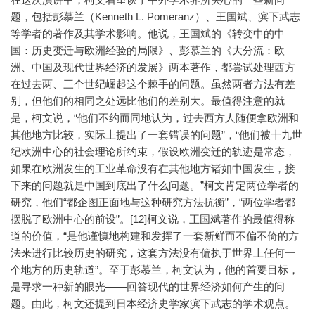
题，包括彭慕兰（Kenneth L. Pomeranz）、王国斌、滨下武志
等学者的著作及其学术影响。他说，王国斌的《转变中的中
国：历史变迁与欧洲经验的局限》、彭慕兰的《大分流：欧
洲、中国及现代世界经济的发展》两本著作，都尝试处理西方
在过去两、三个世纪崛起这个棘手的问题。虽然两者方法有差
别，但他们的相同之处远比他们的差别大。最值得注意的就
是，柯文说，“他们不约而同地认为，过去西方人随便拿欧洲和
其他地方比较，实际上提出了一套错误的问题”，“他们被十九世
纪欧洲中心的社会理论所约束，假设欧洲变迁的轨迹是常态，
如果在欧洲发生的工业革命没有在其他地方诸如中国发生，接
下来的问题就是中国到底出了什么问题。”柯文肯定两位学者的
研究，他们“都企图正面地与这种研究方法抗衡”，“两位学者都
摆脱了欧洲中心的前设”。[12]柯文说，王国斌著作的最值得称
道的价值，“是他谨慎地构建和发挥了一套新鲜而不偏不倚的方
法来进行比较历史的研究，这套方法没有偏执于世界上任何一
个地方的历史轨道”。至于彭慕兰，柯文认为，他的首要目标，
是寻求一种新的眼光——回答现代的世界经济如何产生的问
题。由此，柯文还提到日本经济史学家滨下武志的学术观点。