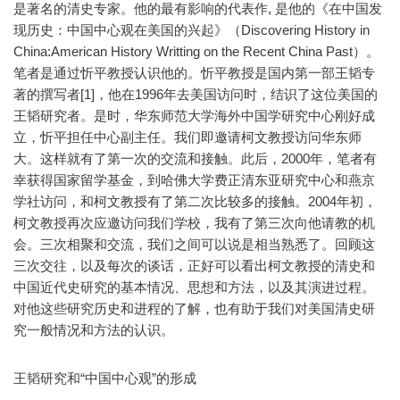
是著名的清史专家。他的最有影响的代表作, 是他的《在中国发
现历史：中国中心观在美国的兴起》（Discovering History in
China:American History Writting on the Recent China Past）。
笔者是通过忻平教授认识他的。忻平教授是国内第一部王韬专
著的撰写者[1]，他在1996年去美国访问时，结识了这位美国的
王韬研究者。是时，华东师范大学海外中国学研究中心刚好成
立，忻平担任中心副主任。我们即邀请柯文教授访问华东师
大。这样就有了第一次的交流和接触。此后，2000年，笔者有
幸获得国家留学基金，到哈佛大学费正清东亚研究中心和燕京
学社访问，和柯文教授有了第二次比较多的接触。2004年初，
柯文教授再次应邀访问我们学校，我有了第三次向他请教的机
会。三次相聚和交流，我们之间可以说是相当熟悉了。回顾这
三次交往，以及每次的谈话，正好可以看出柯文教授的清史和
中国近代史研究的基本情况、思想和方法，以及其演进过程。
对他这些研究历史和进程的了解，也有助于我们对美国清史研
究一般情况和方法的认识。
王韬研究和“中国中心观”的形成