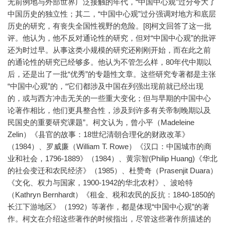
无前例地与外部世界广泛接触的年代，“中国中心观”过分夸大了
中国历史的独立性；其二，“中国中心观”过分强调对地方和底层
历史的研究，有丧失全国性视野的危险。[8]柯文回答了这一批
评。他认为，他不反对通论性的研究，但对“中国中心观”的批评
还为时过早。从事这类小规模的研究还刚刚开始，而在此之前
的通论性的研究已经够多。他认为不管怎么样，80年代中期以
后，还是出了一批“优秀”的专题性文章。这些研究专著都是主张
“中国中心观”的，“它们都涉及中国在列强出现前就已经出现
的，或与西方冲击无关的一些重大变化；但与早期的中国中心
论著作相比，他们更具整合性，涉及到许多有关帝制晚期以及
民国史的重要研究课题”。柯文认为，曾小平（Madeleine
Zelin）《县官的故事：18世纪清朝合理化的财政改革》
（1984）、罗威廉（William T. Rowe）《汉口：中国城市的商
业和社会，1796-1889》（1984）、黄宗智(Philip Huang)《华北
的社会变迁和农民经济》（1985）、杜赞奇（Prasenjit Duara）
《文化、权力与国家，1900-1942的华北农村》、波哈特
（Kathryn Bernhardt）《租金、税和农民的反抗：1840-1850的
长江下游地区》（1992）等著作，都是体现“中国中心观”的著
作。柯文在介绍这些著作的时候指出，尽管这些著作所描述的