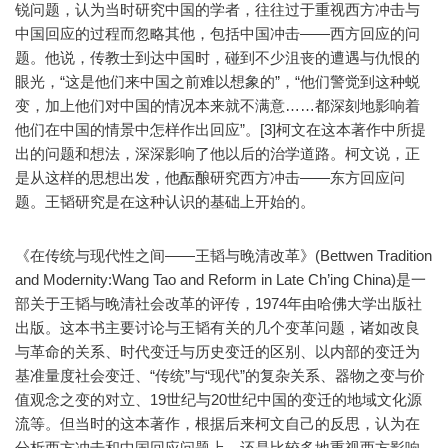
锐问题，认为当时研究中国的学者，往往过于重视西方冲击与
中国回应的过程而忽略其他，包括中国冲击——西方回应的问
题。他说，传教士到达中国时，碰到不少沮丧的遭遇与仇恨的
眼光，“这是他们来中国之前难以想象的”，“他们警觉到这种蜕
变，加上他们对中国的情况本来就不满意……都深刻地影响着
他们在中国的情景中怎样作出回应”。[3]柯文在这本著作中所提
出的问题和想法，深深影响了他以后的治学道路。柯文说，正
是从这样的思想出发，他酝酿研究西方冲击——东方回应问
题。王韬研究是在这种认识的基础上开始的。
《在传统与现代性之间——王韬与晚清改革》(Bettwen Tradition
and Modernity:Wang Tao and Reform in Late Ch’ing China)是一
部关于王韬与晚清社会改革的评传，1974年由哈佛大学出版社
出版。这本书主要讨论与王韬有关的几个变革问题，诸如改良
与革命的关系、时代变迁与历史变迁的区别、以内部的变迁为
基准量度社会变迁、“传统”与“现代”的复杂关系、器物之变与价
值观念之变的对立、19世纪与20世纪中国的变迁的地域文化源
流等。但当时的这本著作，根据后来柯文自己的反思，认为在
分析西方冲击和中国回应问题上，还是比较多地重视西方影响