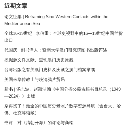
近期文章
论文征集 | Reframing Sino-Western Contacts within the
Mediterranean Sea
全球16-19世纪 | 李伯重：全球史视野中的16—19世纪中国丝货
出口
代国庆 | 刻书泽人：暨南大学澳门研究院图书出版评述
挖掘源文件文献、重现澳门历史原貌
台湾出版之有关澳门史料及庋藏之澳门档案举隅
美国来华传教士与晚清鸦片贸易
新书 | 汤志波、赵颖洁编《中国分省公藏古籍书目总录（1949
—2024）》出版
别再找了！最全的中国历史老照片数字资源导航（含台大、哈
佛、杜克等馆藏）
书评｜对《清朝开海》的评论与商榷