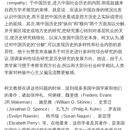
（empathy）于中国历史,进入中国社会历史的内部,彻底超越来
自西方学术规范的束缚。就是说，应该从中国自身的情况出发
认识中国历史,而不是把中国历史看成是西方历史之实际或理论
上的延续。其次,将中国历史按“纵向”和“横向”两个方面加以分解,
并开展区域史或地方史的研究,把研究重心转到对基层民众的关
注,使历史研究精细化，以深入发掘中国历史本身。柯文认为,通
过对中国历史的“分解”,可以发现历史的多样性和社会内部的差
异性。他十分赞赏布洛赫关于对历史进行多科性综合研究的倡
议,强调多科性综合研究是历史研究的发展方向。他说，由于人
类学家习惯于考察非西方社会,所以和大部分社会科学相比,人类
学家对种族中心主义偏见流弊更敏感。
柯文教授在讲这些问题的时候，提到很多美国中国学家和他们
的著作，诸如张仲礼、何炳棣、魏斐德（Frederic Evans
JR.Wakeman）、施坚雅（William G. Skinne）、史景迁
（Jonathan D. Spence）、孔飞力（Philip A. Kuhn）、罗友枝
（Evelyn Rawski）、韩书瑞（Susan Naqun）、裴宜理
（Elizabeth Perry）等。在他看来，这些学者及其著作，是美国
中国中心观形成过程中的重要环节，是这一历史观念发展总链