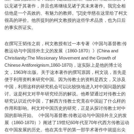
以见诸于其著作，并且也将继续见诸于其未来著作。我完全相
信他是一个高效的、有魅力的教师。”[2]史华慈在这里给了柯文
很高的评价。他所提到的柯文教授的这些学术品质，也为日后
的事实所证实。
在撰写王韬传之前，柯文教授有过一本专著《中国与基督教:传
教运动与中国排外主义的发展（1860-1870）》(China and
Christianity:The Missionary Movement and the Growth of
Chinese Antiforeignism,1860-1870)，这实际上是他的博士论
文，1963年出版。关于这本著作的撰写原因，柯文说，首先是
便于利用资料来研究中国。因为传教士的资料是西文，又涉及
中国，利用这样的研究机会可以比较快地进入对中国问题的探
讨。这是柯文对早年研究经历的解说。他希望通过对传教士的
研究认识近代中国，了解西方传教士究竟在中国起了什么样的
作用和影响。柯文对中国历史的研究，正是从探讨传教士对中
国的影响开始。《中国与基督教:传教运动与中国排外主义的发
展（1860-1870）》阐述了19世纪60年代至70年代西方传教运动
在中国发展的历史。他在其生平的第一部学术著作中就提出尖