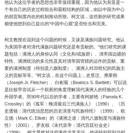
他认为这位学者的思想也非常值得重视，因为他认为东亚是一
个有自己的历史过程组合和霸权结构的区域，由以中国为中心
的朝贡制度内在的机制推动所致。柯文说，这些新的研究成果
都使他想到自己提出的“中国中心观”是否恰当和完美。
柯文教授在说到这个问题的时候，又谈及满族问题研究。他认
为美国学者对清代满族问题研究还是有贡献的。“他们研究的课
题包括：满洲人的身份认同（文化和/或族群）、清帝国边疆的
特性、满洲统治的多元性及其对清帝国管辖的运作的贡献、重
要的满洲制度（特别是八旗制度）、满洲人对20世纪的民族主
义的贡献等等。”柯文说，在这个问题上，史景迁、弗莱彻
（Joseph Jr. Fletcher）、白彬菊（Beatrics S. Bartlett）可以说
是比较早尝试从一个崭新的角度理解清代满洲人的经验的几个
外国学者。而90年代以后的学者，主要有柯娇艳（Pamela K.
Crossley）的《孤军：晚清最后三代满族人》（1990）、《历
史透镜：清代统治思想的历史演变与民族特性》（1999）、欧
立德（Mark C. Elliott）的《满洲之道：清代八旗制度与满族特
性》（2001）、罗友枝《末代皇帝：清代宫廷社会史》
（1998）。柯文显然对这些著作非常关注。他还特别提到当时