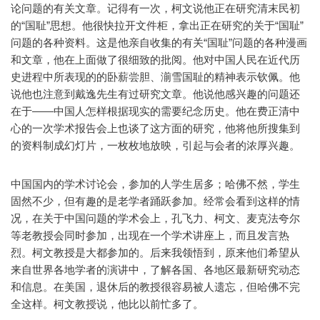
论问题的有关文章。记得有一次，柯文说他正在研究清末民初
的“国耻”思想。他很快拉开文件柜，拿出正在研究的关于“国耻”
问题的各种资料。这是他亲自收集的有关“国耻”问题的各种漫画
和文章，他在上面做了很细致的批阅。他对中国人民在近代历
史进程中所表现的的卧薪尝胆、湔雪国耻的精神表示钦佩。他
说他也注意到戴逸先生有过研究文章。他说他感兴趣的问题还
在于——中国人怎样根据现实的需要纪念历史。他在费正清中
心的一次学术报告会上也谈了这方面的研究，他将他所搜集到
的资料制成幻灯片，一枚枚地放映，引起与会者的浓厚兴趣。
中国国内的学术讨论会，参加的人学生居多；哈佛不然，学生
固然不少，但有趣的是老学者踊跃参加。经常会看到这样的情
况，在关于中国问题的学术会上，孔飞力、柯文、麦克法夸尔
等老教授会同时参加，出现在一个学术讲座上，而且发言热
烈。柯文教授是大都参加的。后来我领悟到，原来他们希望从
来自世界各地学者的演讲中，了解各国、各地区最新研究动态
和信息。在美国，退休后的教授很容易被人遗忘，但哈佛不完
全这样。柯文教授说，他比以前忙多了。