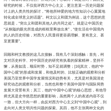
研究的时候，不仅批评西方中心主义，更注意某一历史问题探
讨上的人类共性的探讨，“将他所钟爱的地方性知识小心翼翼地
转化成全球意义的话题”。柯文以义和团为例说，这个思想的意
思就是，“突出义和团和其他人的共同之处”。就是让中国历史
“从狭隘的眼光所造成的框框里释放出来”，“使生活在中国境内
的人的历史经验，对西方人民显得更容易理解、更有意义、甚
至更重要”。
回顾和柯文教授的这几次接触，我有几个深刻感触：首先，柯
文对历史科学、对中国历史的研究有执着的探索精神，坚持不
懈，从善如流，顺应时势，知不足就调整；[16]其次，他的“中
国中心观”的形成和发展，和他及时的、比较正确的观察和分析
美国乃至世界中国学发展情况和趋势有关，尤其是对美国清史
研究动态的观察和分析，当然也和整个美国中国学与国际局势
发展大背景有关；其三，他的“中国中心观”的核心思想，有他导
师尤其是史华慈思想的重要影响，虽然两个人的表述内容不仅
一致，但大方向一样，由反对西方中心主义到“中国中心观”，到
走向对人类文明共性问题的探索。其四，他不主张两种文化的