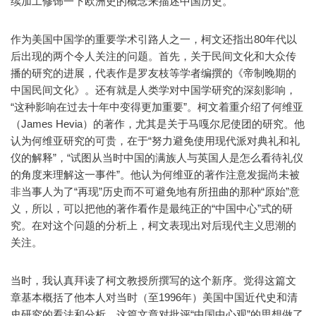
续加工修饰一下欧洲史的概念来描述中国历史。”
作为美国中国学的重要学术引路人之一，柯文还指出80年代以
后出现的两个令人关注的问题。首先，关于民间文化和大众传
播的研究的进展，代表作是罗友枝等学者编撰的《帝制晚期的
中国民间文化》。还有就是人类学对中国学研究的深刻影响，
“这种影响在过去十年中变得更加重要”。柯文着重介绍了何维亚
（James Hevia）的著作，尤其是关于马嘎尔尼使团的研究。他
认为何维亚研究的可贵，在于“努力避免使用现代派对典礼和礼
仪的解释”，“试图从当时中国的满族人与英国人是怎么看待礼仪
的角度来理解这一事件”。他认为何维亚的著作注意发掘尚未被
非当事人为了“再现”历史而不可避免地有所扭曲的那种“原始”意
义，所以，可以把他的著作看作是最纯正的“中国中心”式的研
究。在对这个问题的分析上，柯文表现出对后现代主义思潮的
关注。
当时，我认真拜读了柯文教授所撰写的这个新序。觉得这篇文
章基本概括了他本人对当时（至1996年）美国中国近代史和清
史研究的看法和分析。这篇文章对批评“中国中心观”的思想做了