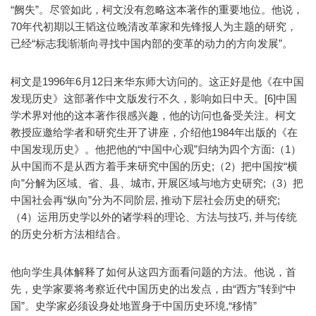
“阙失”。尽管如此，柯文没有忽略这本著作的重要地位。他说，
70年代初期以王韬这位晚清改革家和先锋报人为主题的研究，
已经“标志我渐渐向寻找中国内部的变革的动力的方向发展”。
柯文是1996年6月12日来华东师大访问的。这正好是他《在中国
发现历史》这部著作中文版发行不久，影响如日中天。[6]中国
学术界对他的这本著作很感兴趣，他的访问也备受关注。柯文
教授应邀给学者和研究生开了讲座，介绍他1984年出版的《在
中国发现历史》。他把他的“中国中心观”归纳为四个方面:（1）
从中国而不是从西方着手来研究中国的历史;（2）把中国按“横
向”分解为区域、省、县、城市, 开展区域与地方史研究;（3）把
中国社会再“纵向”分为不同阶层, 推动下层社会历史的研究;
（4）运用历史学以外的诸学科的理论、方法与技巧, 并与传统
的历史分析方法相结合。
他向学生具体解释了如何从这四方面看问题的方法。他说，首
先，史学家要将考察近代中国历史的出发点，由“西方”转到“中
国”。史学家必须设身处地置身于中国历史环境,“移情”