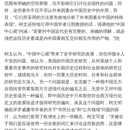
范围有明确的空间界限，但不影响它们讨论全国性的问题；同
样，这些著作不仅不否认外来因素在中国历史中的作用，而
且，“它们所采用的方法更有效地分析了外来因素在中国的特殊
表现”。柯文还特地引用中国学者汪熙教授的话，强调他的“中国
中心观”内涵：“若要对中国近代史有完整的、准确的理解，就必
须把这段历史看成是内外因素相互交织相互作用的产物。”[9]
柯文认为，“中国中心观”带来了史学研究的发展，但也伴随令人
不安的问题。他认为，美国的中国历史研究，从对英雄个人和
重要历史事件的研究转向对长期历史过程和社会群体的研究过
程中，成绩相当大，但对一些重大历史时间、任务和社会群体
的研究还欠深入。另一个问题就是，在克服了一种视中国无力
自我转变而要靠西方引进现代化的偏见之后，无意中又对中国
历史形成另一种偏见，即中国历史中只有那些符合西方现代化
定义的发展轨迹才值得研究的偏向。谈及这个问题时，柯文明
确批评罗威廉等学者的关于“市民社会”和“公共领域”问题的探
讨，认为他们套用了欧洲史上的一些概念。柯文写道：“关键在
于我们是应该使用一些全新的词汇来讨论这些新趋势，还是继