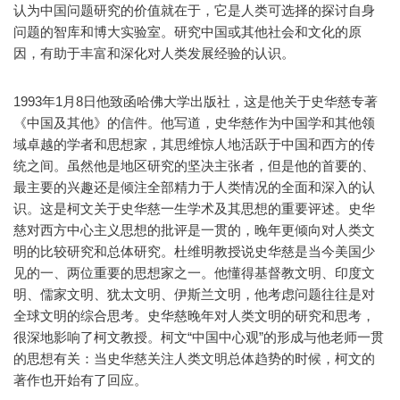
认为中国问题研究的价值就在于，它是人类可选择的探讨自身
问题的智库和博大实验室。研究中国或其他社会和文化的原
因，有助于丰富和深化对人类发展经验的认识。
1993年1月8日他致函哈佛大学出版社，这是他关于史华慈专著
《中国及其他》的信件。他写道，史华慈作为中国学和其他领
域卓越的学者和思想家，其思维惊人地活跃于中国和西方的传
统之间。虽然他是地区研究的坚决主张者，但是他的首要的、
最主要的兴趣还是倾注全部精力于人类情况的全面和深入的认
识。这是柯文关于史华慈一生学术及其思想的重要评述。史华
慈对西方中心主义思想的批评是一贯的，晚年更倾向对人类文
明的比较研究和总体研究。杜维明教授说史华慈是当今美国少
见的一、两位重要的思想家之一。他懂得基督教文明、印度文
明、儒家文明、犹太文明、伊斯兰文明，他考虑问题往往是对
全球文明的综合思考。史华慈晚年对人类文明的研究和思考，
很深地影响了柯文教授。柯文“中国中心观”的形成与他老师一贯
的思想有关：当史华慈关注人类文明总体趋势的时候，柯文的
著作也开始有了回应。