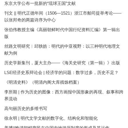
东京大学公布一批新的“琉球王国”文献
刊文 || 明代正德年间（1506—1521）浙江市舶司提举考论——
以张邦奇的两篇诗序为中心
张伯伟教授主编《高丽朝鲜时代中国行纪资料汇编》第一辑出
版
丝路文明研究︱邱轶皓：明代的中亚视野：以三种明代地理文
献为例
历史学新集刊，厦大主办——《海关史研究（第一辑）》出版
LSE经济史系辩论会 | 经济学的问题：数学过多，历史不足？
《明清史料》（明清内阁大库残馀档案）
李所期 | 作为历史的图像：西方画报中国形象的再现、叙事和跨
界流动
高句丽历史的多维书写
徐永明 | 明代文学文献的数字化、结构化和智能化
姜博||晚清朝鲜商民在中国内地游历制度的形成及其运作