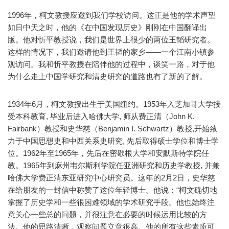
1996年，柯文教授应邀到我们学校访问。这正是他的学术声望
如日中天之时，他的《在中国发现历史》刚刚在中国翻译出
版。他对忻平教授说，我们是世界上很少的两位王韬研究者。
这样的情况下，我们邀请他到王韬的家乡——一个江南小镇参
观访问。我和忻平教授在陪伴他的过程中，谈笑一路，对于他
为什么走上中国学研究和清史研究的道路也有了新的了解。
1934年6月，柯文教授出生于美国纽约。1953年入芝加哥大学接
受本科教育, 毕业后进入哈佛大学, 师从费正清（John K.
Fairbank）教授和史华慈（Benjamin I. Schwartz）教授,开始致
力于中国思想史和中西关系史研究, 先后取得硕士学位和博士学
位。1962年至1965年，先后在密歇根大学和安默斯特学院任
教。1965年到麻州韦尔斯利学院任亚洲研究和历史学教授, 并兼
哈佛大学费正清东亚研究中心研究员。这年的2月2日，史华慈
在给朋友的一封信中称赞了这位年轻博士。他说：“柯文确切地
掌握了历史学和一些很困难领域的学术研究手段。他也始终注
意关心一些总的问题，并很注意在必要的时候运用比较的方
法。他的思路清晰，观察问题立意很高。他的所有这些素质可