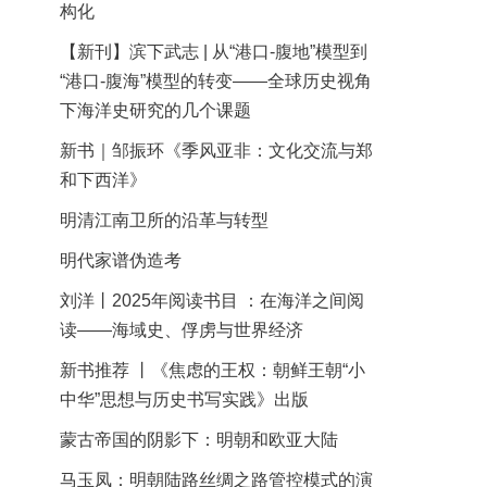
构化
【新刊】滨下武志 | 从“港口-腹地”模型到
“港口-腹海”模型的转变——全球历史视角
下海洋史研究的几个课题
新书｜邹振环《季风亚非：文化交流与郑
和下西洋》
明清江南卫所的沿革与转型
明代家谱伪造考
刘洋丨2025年阅读书目 ：在海洋之间阅
读——海域史、俘虏与世界经济
新书推荐 丨《焦虑的王权：朝鲜王朝“小
中华”思想与历史书写实践》出版
蒙古帝国的阴影下：明朝和欧亚大陆
马玉凤：明朝陆路丝绸之路管控模式的演