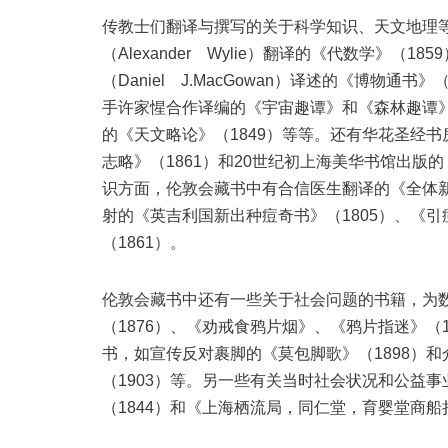
传教士们翻译与撰写的关于科学知识、天文地理
（Alexander Wylie）翻译的《代数学》（
（Daniel J.MacGowan）译述的《博物通
手许家惺合作译编的《宇宙趣谭》和《森林趣谭》（均为
的《天文略论》（1849）等等。还有华花圣经书
志略》（1861）和20世纪初上海美华书馆出版的
识方面，伦敦会藏书中有合信医生翻译的《全体新论
射的《英吉利国新出种痘奇书》（1805）、《引痘
（1861）。
伦敦会藏书中还有一些关于社会问题的书籍，为
（1876）、《劝戒食鸦片烟》、《鸦片指迷》（
书，如宣传反对裹脚的《莫包脚歌》（1898）
（1903）等。另一些有关当时社会状况和公益
（1844）和《上海栖流局，同仁堂，育婴堂商船