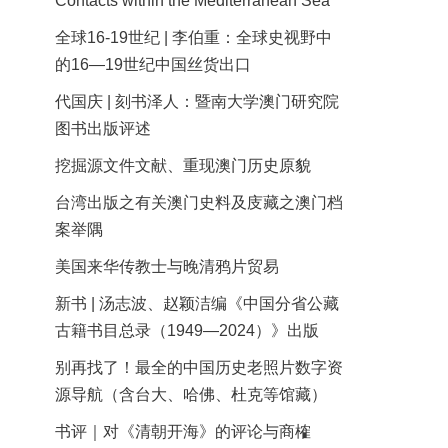
Contacts within the Mediterranean Sea
全球16-19世纪 | 李伯重：全球史视野中
的16—19世纪中国丝货出口
代国庆 | 刻书泽人：暨南大学澳门研究院
图书出版评述
挖掘源文件文献、重现澳门历史原貌
台湾出版之有关澳门史料及庋藏之澳门档
案举隅
美国来华传教士与晚清鸦片贸易
新书 | 汤志波、赵颖洁编《中国分省公藏
古籍书目总录（1949—2024）》出版
别再找了！最全的中国历史老照片数字资
源导航（含台大、哈佛、杜克等馆藏）
书评｜对《清朝开海》的评论与商榷