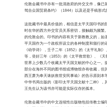
伦敦会藏书中亦有一批清政府的外交文件，像已装
驾合众国贸易条约》（1844）以及还是手稿形式
这批藏书中最具价值的，相信是太平天国印书的部
时在华的西方外交官员关系密切，接触颇为频繁
的伦敦会的。印书的内容有关于新教教义的，如
平天国作为一个政权所设立的各种制度和颁行的诏
《幼学诗》，壬子二年（1852）的《太平礼制
等，癸好三年（1853）的《太平救世歌》、《
世界上少数几个收藏太平天国文献的中心之一。
部分在海外不同的图书馆或博物馆亦有收藏，但
西王萧为奉天诛妖救世安民事谕》的告示原刻本
中华书局出版的《影印太平天国文献十二种》，
王先生认为该书亦可能是实际仅存的孤本。
伦敦会藏书中的中文连续性出版物包括传教士编