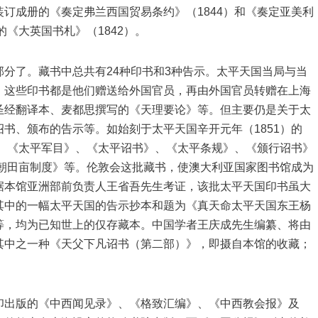
订成册的《奏定弗兰西国贸易条约》（1844）和《奏定亚美利
的《大英国书札》（1842）。
分了。藏书中总共有24种印书和3种告示。太平天国当局与当
。这些印书都是他们赠送给外国官员，再由外国官员转赠在上海
圣经翻译本、麦都思撰写的《天理要论》等。但主要仍是关于太
书、颁布的告示等。如始刻于太平天国辛开元年（1851）的
》、《太平军目》、《太平诏书》、《太平条规》、《颁行诏书》
天朝田亩制度》等。伦敦会这批藏书，使澳大利亚国家图书馆成为
据本馆亚洲部前负责人王省吾先生考证，该批太平天国印书虽大
其中的一幅太平天国的告示抄本和题为《真天命太平天国东王杨
等，均为已知世上的仅存藏本。中国学者王庆成先生编纂、将由
其中之一种《天父下凡诏书（第二部）》，即摄自本馆的收藏；
印出版的《中西闻见录》、《格致汇编》、《中西教会报》及