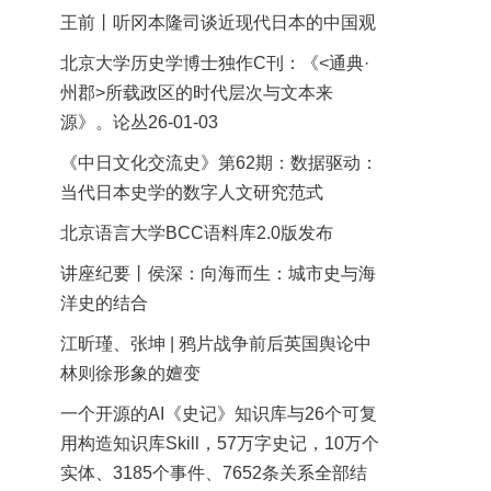
王前丨听冈本隆司谈近现代日本的中国观
北京大学历史学博士独作C刊：《<通典·
州郡>所载政区的时代层次与文本来
源》。论丛26-01-03
《中日文化交流史》第62期：数据驱动：
当代日本史学的数字人文研究范式
北京语言大学BCC语料库2.0版发布
讲座纪要丨侯深：向海而生：城市史与海
洋史的结合
江昕瑾、张坤 | 鸦片战争前后英国舆论中
林则徐形象的嬗变
一个开源的AI《史记》知识库与26个可复
用构造知识库Skill，57万字史记，10万个
实体、3185个事件、7652条关系全部结