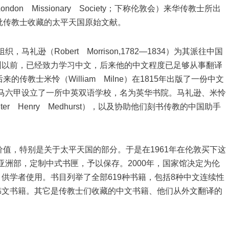
n Missionary Society；下称伦敦会）来华传教士所出
批传教士收藏的太平天国原始文献。
礼逊（Robert Morrison,1782—1834）为其派往中国
广州以前，已经致力学习中文，后来他的中文程度已足够从事翻译
教士米怜（William Milne）在1815年出版了一份中文
在马六甲设立了一所中英双语学校，名为英华书院。马礼逊、米怜
r Henry Medhurst），以及协助他们刻书传教的中国助手
值，特别是关于太平天国的部分。于是在1961年在伦敦买下这
亚洲部，定制中式书匣，予以保存。2000年，国家馆决定为伦
，供学者使用。书目列举了全部619种书籍，包括8种中文连续性
种韩文书籍。其它是传教士们收藏的中文书籍、他们从外文翻译的