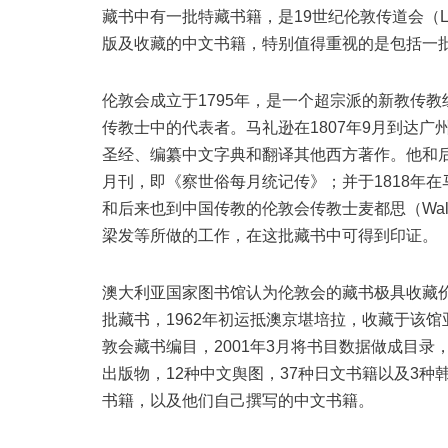
藏书中有一批特藏书籍，是19世纪伦敦传道会（Londo
版及收藏的中文书籍，特别值得重视的是包括一
伦敦会成立于1795年，是一个超宗派的新教传教组织，马
传教士中的代表者。马礼逊在1807年9月到达
圣经、编纂中文字典和翻译其他西方著作。他和后来的传
月刊，即《察世俗每月统记传》；并于1818年
和后来也到中国传教的伦敦会传教士麦都思（Walte
梁发等所做的工作，在这批藏书中可得到印证。
澳大利亚国家图书馆认为伦敦会的藏书极具收藏价
批藏书，1962年初运抵澳京堪培拉，收藏于该馆
敦会藏书编目，2001年3月将书目数据做成目录
出版物，12种中文舆图，37种日文书籍以及3
书籍，以及他们自己撰写的中文书籍。