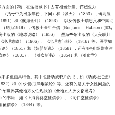
等方面的书籍，在这批藏书中占有相当分量。伟烈亚力
1859）（括号中为出版年份，下同）和《谈天》（1853），玛高温
书》（1851）和《航海金针》（1853），以及传教士瑞思义和中国助
1919），传教士医生合信（Benjamin Hobson）撰写
房出版的《地球说略》（1856），墨海书馆出版的《大美联邦
《地理志略》（1906）、《地理志问答》（1916）等。医学知
》（1851）和《妇婴新说》（1858），还有4种介绍防疫注
略》（1831）、《引痘新书》（1854）和《引痘学》
数不多但颇具特色。其中包括劝戒鸦片的书，如《劝戒社汇选》
1832）和《中外除戒洋烟策论》等。还有的是关于女性问题的
和介绍世界其他地方女性现状的《全地五大洲女俗通考》
事业的书籍，如《上海育婴堂征信录》、《同仁堂征信录》
捐征信录》（1844）等。