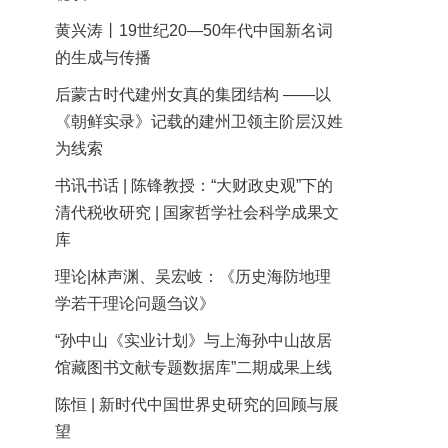
黄兴涛丨19世纪20—50年代中国新名词
的生成与传播
后蒙古时代建州女真的集团结构 ——以
《朝鲜实录》记载的建州卫领主阶层汉姓
为线索
书讯书话 | 陈锋教授：“大财政史观”下的
清代税收研究 | 国家哲学社会科学成果文
库
理论|林声渊、吴宏岐：《历史海防地理
学若干理论问题刍议》
“孙中山《实业计划》与上海孙中山故居
馆藏图书文献专题数据库”二期成果上线
陈恒 | 新时代中国世界史研究的回顾与展
望