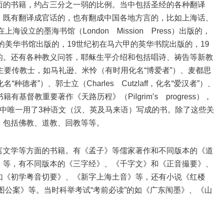
面的书籍，约占三分之一弱的比例。当中包括圣经的各种翻译
；既有翻译成官话的，也有翻成中国各地方言的，比如上海话、
设立的墨海书馆（London Mission Press）出版的，
的美华书馆出版的，19世纪初在马六甲的英华书院出版的，19
的。还有各种教义问答，耶稣生平介绍和包括唱诗、祷告等新教
主要传教士，如马礼逊、米怜（有时用化名“博爱者”）、麦都思
化名“种德者”）、郭士立（Charles Cutzlaff，化名“爱汉者”）、
书籍有基督教重要著作《天路历程》（Pilgrim’s progress），
中唯一用了3种语文（汉、英及马来语）写成的书。除了这些关
，包括佛教、道教、回教等等。
言文学等方面的书籍。有《孟子》等儒家著作和不同版本的《道
》等，有不同版本的《三字经》、《千字文》和《正音撮要》、
如《初学粤音切要》、《新字上海土音》等，还有小说《红楼
图公案》等。当时科举考试“考前必读”的如《广东闱墨》、《山