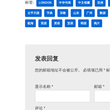
标签:
LONDON
中华书局
中文馆藏
亚洲
太平天国
字典
宗教
山东
广州
数据
航海
英国
英语
贸易
韩国
鸦片
发表回复
您的邮箱地址不会被公开。
必填项已用
*
标
显示名称
*
邮箱
*
评论
*