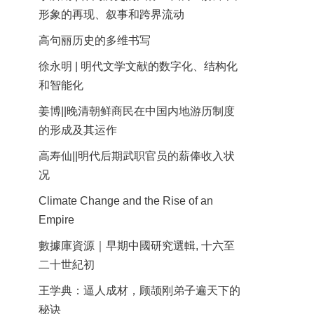
形象的再现、叙事和跨界流动
高句丽历史的多维书写
徐永明 | 明代文学文献的数字化、结构化
和智能化
姜博||晚清朝鲜商民在中国内地游历制度
的形成及其运作
高寿仙||明代后期武职官员的薪俸收入状
况
Climate Change and the Rise of an
Empire
數據庫資源｜早期中國研究選輯, 十六至
二十世紀初
王学典：逼人成材，顾颉刚弟子遍天下的
秘诀