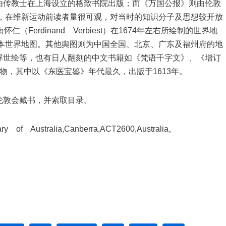
由传教士在上海设立的格致书院出版；而《万国公报》则由伦敦
出版，在维新运动前读者量很可观，对当时的知识分子及思想较开放
Ferdinand Verbiest）在1674年左右所绘制的世界地
绢本世界地图。其他舆图则为中国全国、北京、广东及福州府的地
浮世绘等，也有日人翻刻的中文书籍如《梵语千字文》、《增订
物，其中以《东医宝鉴》年代最久，出版于1613年。
伦敦会藏书，并索取目录。
 of Australia,Canberra,ACT2600,Australia。