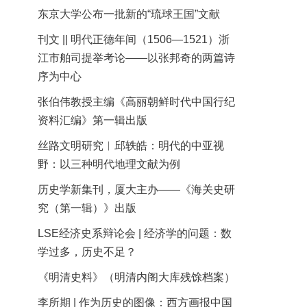
东京大学公布一批新的“琉球王国”文献
刊文 || 明代正德年间（1506—1521）浙
江市舶司提举考论——以张邦奇的两篇诗
序为中心
张伯伟教授主编《高丽朝鲜时代中国行纪
资料汇编》第一辑出版
丝路文明研究︱邱轶皓：明代的中亚视
野：以三种明代地理文献为例
历史学新集刊，厦大主办——《海关史研
究（第一辑）》出版
LSE经济史系辩论会 | 经济学的问题：数
学过多，历史不足？
《明清史料》（明清内阁大库残馀档案）
李所期 | 作为历史的图像：西方画报中国