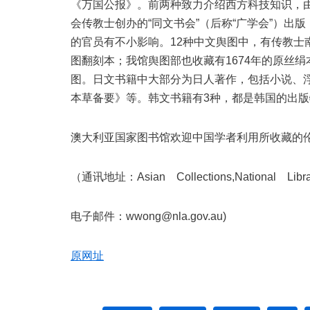
《万国公报》。前两种致力介绍西方科技知识，
会传教士创办的“同文书会”（后称“广学会”）
的官员有不小影响。12种中文舆图中，有传教士南怀仁（
图翻刻本；我馆舆图部也收藏有1674年的原丝
图。日文书籍中大部分为日人著作，包括小说、
本草备要》等。韩文书籍有3种，都是韩国的出版
澳大利亚国家图书馆欢迎中国学者利用所收藏的
（通讯地址：Asian Collections,National Library
电子邮件：wwong@nla.gov.au)
原网址