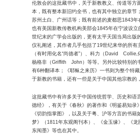
伦敦会的这批藏书中，关于新教教义、传道等方
本，既有整本新旧约全书，也有其中独立的章节
苏州土白、广州话等；既有前述的麦都思1843年在上海
也有美国新教传教机构美部会1845年在宁波设立
世纪末的广学会出版的，更有太平天国当局出版
仪礼阐述，其作者几乎包括了19世纪来华的所有
（有时用化名“尚德者”）、科力（David Collie,
杨格非（Griffith John）等等。另外比较特别的
有6种翻译本；《耶稣之来历》一书则为整个特藏
于新教的书籍，还有一些是关于中国其他宗教的
这批藏书中有许多关于中国传统哲学、历史和语
德经》，有关于《春秋》的著作和《明鉴易知录
《切韵指掌图》，以及关于粤、沪等方言的书籍
梦》（1811年东观阁刊本）、《金玉缘》、《龙
东闱墨》等也在其中。