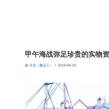
跳
至
正
文
甲午海战弥足珍贵的实物
由
马光（搬运工）
2019-04-23