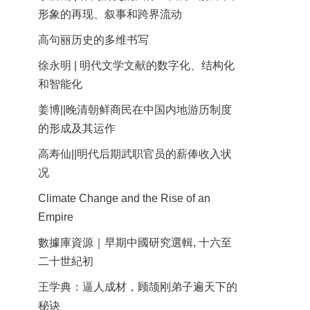
形象的再现、叙事和跨界流动
高句丽历史的多维书写
徐永明 | 明代文学文献的数字化、结构化
和智能化
姜博||晚清朝鲜商民在中国内地游历制度
的形成及其运作
高寿仙||明代后期武职官员的薪俸收入状
况
Climate Change and the Rise of an
Empire
數據庫資源｜早期中國研究選輯, 十六至
二十世紀初
王学典：逼人成材，顾颉刚弟子遍天下的
秘诀