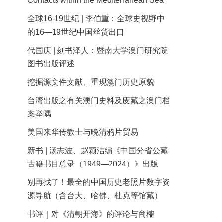
Contacts within the Mediterranean Sea
全球16-19世纪 | 李伯重：全球史视野中
的16—19世纪中国丝货出口
代国庆 | 刻书泽人：暨南大学澳门研究院
图书出版评述
挖掘源文件文献、重现澳门历史原貌
台湾出版之有关澳门史料及庋藏之澳门档
案举隅
美国来华传教士与晚清鸦片贸易
新书 | 汤志波、赵颖洁编《中国分省公藏
古籍书目总录（1949—2024）》出版
别再找了！最全的中国历史老照片数字资
源导航（含台大、哈佛、杜克等馆藏）
书评｜对《清朝开海》的评论与商榷