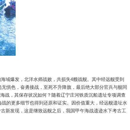
沟海域爆发，北洋水师战败，共损失4艘战舰。其中经远舰受到
毫无惧色，奋勇接战，至死不升降旗，最后绝大部分官兵与舰同
烈海战，其保存状况如何？随着辽宁庄河铁质沉船遗址专项调查
海战的更多细节也得到还原和证实。因价值重大，经远舰遗址水
大考古新发现，这是继致远舰之后，我国甲午海战遗迹水下考古工