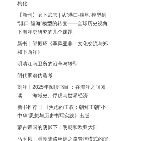
构化
【新刊】滨下武志 | 从“港口-腹地”模型到
“港口-腹海”模型的转变——全球历史视角
下海洋史研究的几个课题
新书｜邹振环《季风亚非：文化交流与郑
和下西洋》
明清江南卫所的沿革与转型
明代家谱伪造考
刘洋丨2025年阅读书目 ：在海洋之间阅
读——海域史、俘虏与世界经济
新书推荐 丨《焦虑的王权：朝鲜王朝“小
中华”思想与历史书写实践》出版
蒙古帝国的阴影下：明朝和欧亚大陆
马玉凤：明朝陆路丝绸之路管控模式的演