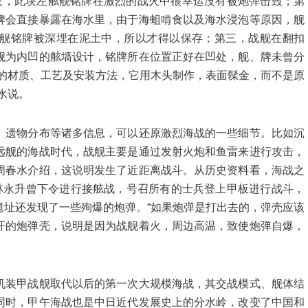
敌，此块左舷舰铭牌在激烈的战火中很幸运没有被炮弹击毁；第
牌会直接暴露在海水里，由于海蛆啃食以及海水浸泡等原因，舰
舰铭牌被深埋在泥土中，所以才得以保存；第三，战舰在翻扣
舰为内凹的舷墙设计，铭牌所在位置正好在凹处，舰、牌未曾分
牌的材质、工艺及安装方法，它用木头制作，表面髹金，而不是原
水说。
遗物分布等诸多信息，可以还原激烈海战的一些细节。比如沉
远舰的海战时代，战舰主要是通过发射火炮和鱼雷来进行攻击，
周春水介绍，这说明发生了近距离战斗。从历史资料看，海战之
，林永升曾下令进行接舷战，号召所有的士兵登上甲板进行战斗，
遗址还发现了一些殉爆的炮弹。“如果炮弹是打出去的，弹壳应该
开的炮弹壳，说明是因为战舰着火，周边高温，致使炮弹自爆，
。
装甲战舰取代以后的第一次大规模海战，其交战模式、舰体结
同时，甲午海战也是中日近代发展史上的分水岭，改变了中国和