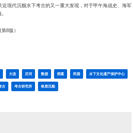
关近现代沉舰水下考古的又一重大发现，对于甲午海战史、海军
值。
日第8版）
大连
庄河
数据
档案
民国
水下文化遗产保护中心
考古
考古研究所
铁质沉船