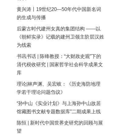
黄兴涛丨19世纪20—50年代中国新名词
的生成与传播
后蒙古时代建州女真的集团结构 ——以
《朝鲜实录》记载的建州卫领主阶层汉姓
为线索
书讯书话 | 陈锋教授：“大财政史观”下的
清代税收研究 | 国家哲学社会科学成果文
库
理论|林声渊、吴宏岐：《历史海防地理
学若干理论问题刍议》
“孙中山《实业计划》与上海孙中山故居
馆藏图书文献专题数据库”二期成果上线
陈恒 | 新时代中国世界史研究的回顾与展
望