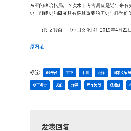
东亚的政治格局。本次水下考古调查是近年来有
史、舰船史的研究具有极其重要的历史与科学价
（图文转自：《中国文化报》2019年4月22
原网址
标签:
80年代
东亚
中日
北洋
国家文物局
水下考古
沉船
海洋
甲午海战
经远舰
发表回复