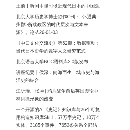
王前丨听冈本隆司谈近现代日本的中国观
北京大学历史学博士独作C刊：《<通典·
州郡>所载政区的时代层次与文本来
源》。论丛26-01-03
《中日文化交流史》第62期：数据驱动：
当代日本史学的数字人文研究范式
北京语言大学BCC语料库2.0版发布
讲座纪要丨侯深：向海而生：城市史与海
洋史的结合
江昕瑾、张坤 | 鸦片战争前后英国舆论中
林则徐形象的嬗变
一个开源的AI《史记》知识库与26个可复
用构造知识库Skill，57万字史记，10万个
实体、3185个事件、7652条关系全部结