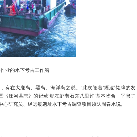
沙作业的水下考古工作船
在大鹿岛、黑岛、海洋岛之说。“此次随着‘經遠’铭牌的发
国《庄河县志》的记载‘舰在虾老石东八里许’基本吻合，平息了
护中心研究员、经远舰遗址水下考古调查项目领队周春水说。