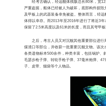
经考古确认，经远舰体残骸总长80米，宽12米
严重盗掘，船体已经被人为破坏，底部构件损毁
及甲板上的武器装备幸免被盗。整体而言，经远
体得以幸存。而2013年至2016年进行了将近
保留了2.5米高度以及61米的长度，而且其穹甲
之后，考古人员又对沉舰其他重要部位进行局
煤渣口等部位，并收获一批重要沉舰文物。该次
各类遗物标本500余件，种类丰富，包括锅炉
毛瑟步枪子弹、转轮手枪子弹、37毫米炮弹、4
子、皮带、烟袋等个人物品。