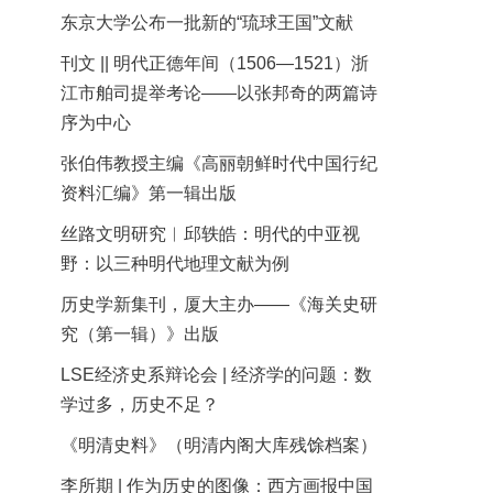
东京大学公布一批新的“琉球王国”文献
刊文 || 明代正德年间（1506—1521）浙
江市舶司提举考论——以张邦奇的两篇诗
序为中心
张伯伟教授主编《高丽朝鲜时代中国行纪
资料汇编》第一辑出版
丝路文明研究︱邱轶皓：明代的中亚视
野：以三种明代地理文献为例
历史学新集刊，厦大主办——《海关史研
究（第一辑）》出版
LSE经济史系辩论会 | 经济学的问题：数
学过多，历史不足？
《明清史料》（明清内阁大库残馀档案）
李所期 | 作为历史的图像：西方画报中国