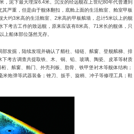
，泥下最大埋深6.4米。沉没的经远舰在上世纪80年代曾遭到
尤其严重，但是由于舰体翻扣，底舱上面的生活舱室、舱室甲板
舰大约3米高的生活舱室、2米高的甲板舷墙，总计5米以上的舰
3年水下考古工作的致远舰，原来应该有8米高、71米长的舰体，只
板以上船体部位荡然无存。
部发掘，陆续发现并确认了艏柱、锚链、舷窗、登舰舷梯、排
水下考古调查共提取铁、木、铜、铅、玻璃、陶瓷、皮革等材质
、斜桁、舷窗、舱门、外壳列板、肋骨、铁甲堡衬木等舰体结构；
7毫米炮弹等武器装备；锉刀、扳手、旋柄、冲子等修理工具；鞋