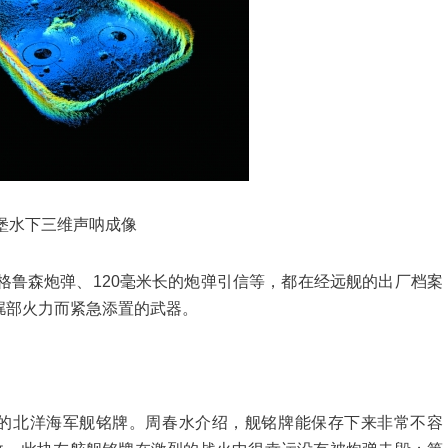
堡水下三维声呐成像
鲁森炮弹、120毫米长的炮弹引信等，都在经远舰的出厂档案
艉部火力而紧急添置的武器。
的北洋海军舰铭牌。周春水介绍，舰铭牌能保存下来非常不容