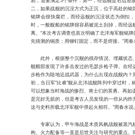
易，需要满足3个条件：第一，经远舰是右边迎
二，如果战舰的沉没方式为正沉，位于高处的铭
铭牌会很快腐烂，而经远舰的沉没状态为倒扣，
时，一般舰船的铭牌很容易被泥土刮掉，而经远
离。“本次考古调查也首次明确了北洋海军舰铭
先猜测的铜质；用铆钉固定，而不是焊接。”周春
此外，根据整个沉舰的残存情况、埋藏状态、
舰艏部发现了许多击发过的毛瑟步枪子弹。在经
步枪作为陆地近战武器，为什么出现在战舰内？
初，当日军“比睿”舰从北洋战舰阵列中穿过时
可以想象当时海战的惨烈、将士们的英勇。再如
是完好无损的，但是考古人员发现的一些从内炸
这与史料所载北洋军舰中弹起火相符。”周春水说
专家认为，甲午海战是木质风帆战舰被蒸汽机
构、火力配备等一直是后世关注与研究的重点。