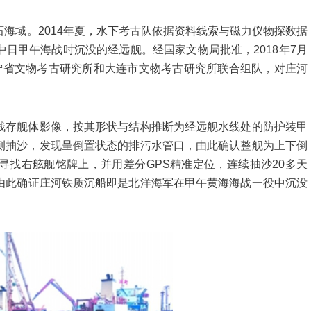
域。2014年夏，水下考古队依据资料线索与磁力仪物探数据
日甲午海战时沉没的经远舰。经国家文物局批准，2018年7月
宁省文物考古研究所和大连市文物考古研究所联合组队，对庄河
存舰体影像，按其形状与结构推断为经远舰水线处的防护装甲
侧抽沙，发现呈倒置状态的排污水管口，由此确认整舰为上下倒
寻找右舷舰铭牌上，并用差分GPS精准定位，连续抽沙20多天
牌，由此确证庄河铁质沉船即是北洋海军在甲午黄海海战一役中沉没