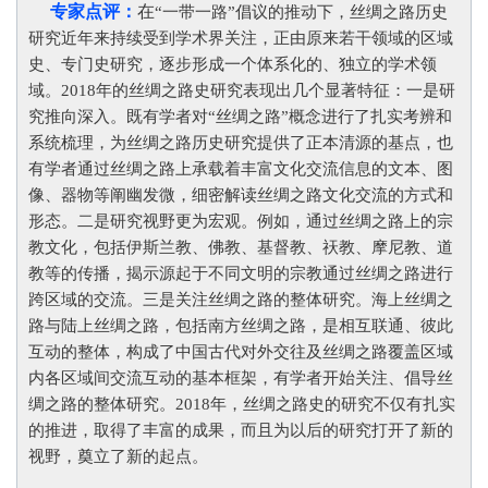
专家点评：
在
“一带一路”倡议的推动下，丝绸之路历史
研究近年来持续受到学术界关注，正由原来若干领域的区域
史、专门史研究，逐步形成一个体系化的、独立的学术领
域。2018年的丝绸之路史研究表现出几个显著特征：一是研
究推向深入。既有学者对“丝绸之路”概念进行了扎实考辨和
系统梳理，为丝绸之路历史研究提供了正本清源的基点，也
有学者通过丝绸之路上承载着丰富文化交流信息的文本、图
像、器物等阐幽发微，细密解读丝绸之路文化交流的方式和
形态。二是研究视野更为宏观。例如，通过丝绸之路上的宗
教文化，包括伊斯兰教、佛教、基督教、祆教、摩尼教、道
教等的传播，揭示源起于不同文明的宗教通过丝绸之路进行
跨区域的交流。三是关注丝绸之路的整体研究。海上丝绸之
路与陆上丝绸之路，包括南方丝绸之路，是相互联通、彼此
互动的整体，构成了中国古代对外交往及丝绸之路覆盖区域
内各区域间交流互动的基本框架，有学者开始关注、倡导丝
绸之路的整体研究。2018年，丝绸之路史的研究不仅有扎实
的推进，取得了丰富的成果，而且为以后的研究打开了新的
视野，奠立了新的起点。