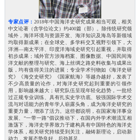
专家点评：
2018年中国海洋史研究成果相当可观，相关
中文论著（含学位论文）约400篇（部）。除传统研究领
域外，海洋环境与资源开发、海洋知识及海岛等新领域
均取得新成果；在全球史、多学科交叉视野引领下，大
洋洲—南太平洋、印度洋海域史研究引起重视，并取得
初步成果；域外官方涉海档案、图像数据、中国民间海
洋文献的整理与研究、海上丝绸之路史料收集与成果出
版，均有值得关注的进展；专业学术刊物如《海洋史研
究》《海交史研究》《国家航海》等越办越好，发表了
不少高质量的论作，对海洋史研究起到重要的引领作
用，影响越来越大；研究队伍呈现年轻化趋势，一批经
过正规专业训练、具有扎实史学功底、较强国际学术交
流与对话能力的青年学人崭露头角，成为海洋史研究的
重要力量，增添了活力。这些都说明，在国家海洋事业
发展、“一带一路”倡议推动下，在国内外学术潮流互相
激荡下，海洋史学界致力于建构具有中国特色的海洋史
学体系，相关研究持续受到关注，融铸新理论，启动新
动力，发展态势良好，后劲甚足
。