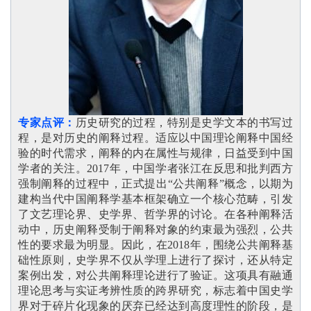
专家点评
：
历史研究的过程，特别是史学文本的书写过
程，是对历史的阐释过程。适应以中国理论阐释中国经
验的时代需求，阐释的内在属性与规律，日益受到中国
学者的关注。2017年，中国学者张江在反思和批判西方
强制阐释的过程中，正式提出“公共阐释”概念，以期为
建构当代中国阐释学基本框架确立一个核心范畴，引发
了文艺理论界、史学界、哲学界的讨论。在各种阐释活
动中，历史阐释受制于阐释对象的约束最为强烈，公共
性的要求最为明显。因此，在2018年，围绕公共阐释基
础性原则，史学界不仅从学理上进行了探讨，还从特定
案例出发，对公共阐释理论进行了验证。这项具有融通
理论思考与实证考辨性质的跨界研究，标志着中国史学
界对于碎片化现象的厌弃已经达到高度理性的阶段，是