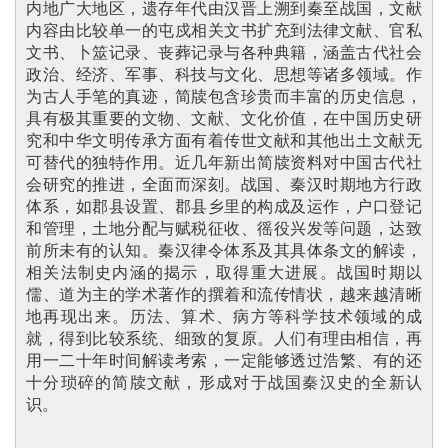
内地广大地区，遗存年代由汉晋上溯到秦至战国，文献
内容由比较单一的屯戍相关文书扩充到法律文献、官私
文书、卜筮记录、丧葬记录与各种典籍，涵盖古代社会
政治、经济、军事、科技与文化、思想等诸多领域。作
为古人手笔的真迹，简牍包含珍贵而丰富的历史信息，
具有极其重要的文物、文献、文化价值，在中国历史研
究和中华文明传承方面有着传世文献和其他出土文献无
可替代的独特作用。近几年新出简牍资料对中国古代社
会研究的推进，全面而深刻。战国、秦汉时期地方行政
体系，如郡县设置、郡县乡里的构成及运作，户口登记
和管理，土地分配与赋税征收、徭役兴发等问题，达致
前所未有的认知。秦汉律令体系及其具体条文的解读，
相关法制史内涵的揭示，取得重大进展。战国时期以
儒、道为主的学术著作的撰着和流传情状，越来越清晰
地再现出来。历法、算术、病方等科学技术领域的成
就，得到比较系统、细致的复原。人们有理由相信，再
用一二十年时间解读考索，一定能够透过浩繁、有的还
十分琐碎的简牍文献，形成对于战国秦汉史的全新认
识
。