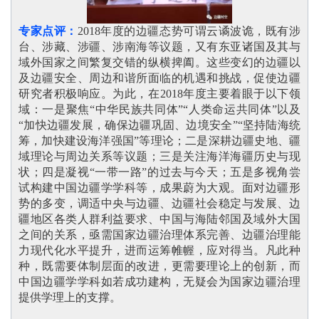
专家点评：
2018年度的边疆态势可谓云谲波诡，既有涉
台、涉藏、涉疆、涉南海等议题，又有东亚诸国及其与
域外国家之间繁复交错的纵横捭阖。这些变幻的边疆以
及边疆安全、周边和谐所面临的机遇和挑战，促使边疆
研究者积极响应。为此，在2018年度主要着眼于以下领
域：一是聚焦“中华民族共同体”“人类命运共同体”以及
“加快边疆发展，确保边疆巩固、边境安全”“坚持陆海统
筹，加快建设海洋强国”等理论；二是深耕边疆史地、疆
域理论与周边关系等议题；三是关注海洋海疆历史与现
状；四是凝视“一带一路”的过去与今天；五是多视角尝
试构建中国边疆学学科等，成果蔚为大观。面对边疆形
势的多变，调适中央与边疆、边疆社会稳定与发展、边
疆地区各类人群利益要求、中国与海陆邻国及域外大国
之间的关系，亟需国家边疆治理体系完善、边疆治理能
力现代化水平提升，进而运筹帷幄，应对得当。凡此种
种，既需要体制层面的改进，更需要理论上的创新，而
中国边疆学学科如若成功建构，无疑会为国家边疆治理
提供学理上的支撑
。