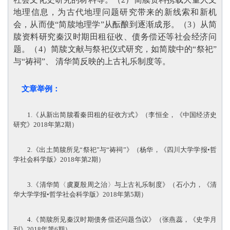
地理信息，为古代地理问题研究带来的新线索和新机
会，从而使“简牍地理学”从酝酿到逐渐成形。（3）从简
牍资料研究秦汉时期田租征收、债务偿还等社会经济问
题。（4）简牍文献与祭祀仪式研究，如简牍中的“祭祀”
与“祷祠”、 清华简反映的上古礼乐制度等
。
文章举例：
1.《从新出简牍看秦田租的征收方式》（李恒全，《中国经济史
研究》2018年第2期）
2.《出土简牍所见“祭祀”与“祷祠”》（杨华，《四川大学学报•哲
学社会科学版》2018年第2期）
3.《清华简〈虞夏殷周之治〉与上古礼乐制度》（石小力，《清
华大学学报•哲学社会科学版》2018年第5期）
4.《简牍所见秦汉时期债务偿还问题刍议》（张燕蕊，《史学月
刊》2018年第6期）