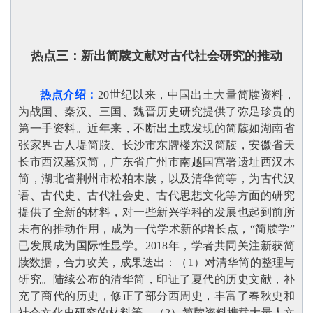
热点三：
新出简牍文献对古代社会研究的推动
热点介绍：
20世纪以来，中国出土大量简牍资料，
为战国、秦汉、三国、魏晋历史研究提供了弥足珍贵的
第一手资料。近年来，不断出土或发现的简牍如湖南省
张家界古人堤简牍、长沙市东牌楼东汉简牍，安徽省天
长市西汉墓汉简，广东省广州市南越国宫署遗址西汉木
简，湖北省荆州市松柏木牍，以及清华简等，为古代汉
语、古代史、古代社会史、古代思想文化等方面的研究
提供了全新的材料，对一些新兴学科的发展也起到前所
未有的推动作用，成为一代学术新的增长点，“简牍学”
已发展成为国际性显学。2018年，学者共同关注新获简
牍数据，合力攻关，成果迭出：（1）对清华简的整理与
研究。陆续公布的清华简，印证了夏代的历史文献，补
充了商代的历史，修正了部分西周史，丰富了春秋史和
社会文化史研究的材料等。（2）简牍资料携载大量人文