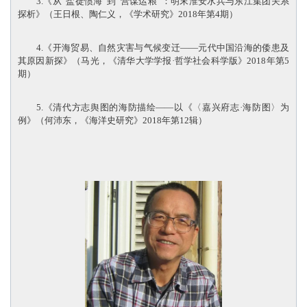
3.《从“盐徒惯海”到“营谋运粮”：明末淮安水兵与东江集团关系
探析》（王日根、陶仁义，《学术研究》2018年第4期）
4.《开海贸易、自然灾害与气候变迁——元代中国沿海的倭患及
其原因新探》（马光，《清华大学学报·哲学社会科学版》2018年第5
期）
5.《清代方志舆图的海防描绘——以《〈嘉兴府志·海防图〉为
例》（何沛东，《海洋史研究》2018年第12辑）