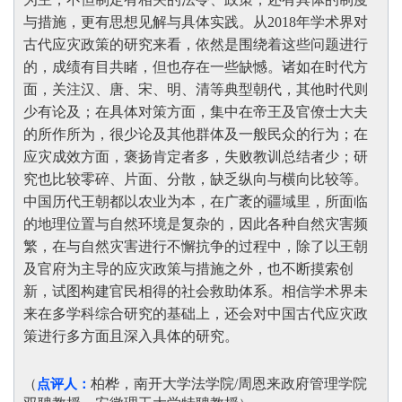
与措施，更有思想见解与具体实践。从2018年学术界对
古代应灾政策的研究来看，依然是围绕着这些问题进行
的，成绩有目共睹，但也存在一些缺憾。诸如在时代方
面，关注汉、唐、宋、明、清等典型朝代，其他时代则
少有论及；在具体对策方面，集中在帝王及官僚士大夫
的所作所为，很少论及其他群体及一般民众的行为；在
应灾成效方面，褒扬肯定者多，失败教训总结者少；研
究也比较零碎、片面、分散，缺乏纵向与横向比较等。
中国历代王朝都以农业为本，在广袤的疆域里，所面临
的地理位置与自然环境是复杂的，因此各种自然灾害频
繁，在与自然灾害进行不懈抗争的过程中，除了以王朝
及官府为主导的应灾政策与措施之外，也不断摸索创
新，试图构建官民相得的社会救助体系。相信学术界未
来在多学科综合研究的基础上，还会对中国古代应灾政
策进行多方面且深入具体的研究
。
柏桦，南开大学法学院/周恩来政府管理学院
（
点评人：