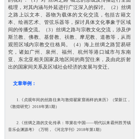
梳理，对其内涵与外延进行广泛深入的探讨。（2）丝绸
之路上以文本、器物为载体的文化交流，包括古籍文
本、绘画艺术、管弦乐器等，探讨具体文化事象于区域
间的传播交流。（3）丝绸之路与宗教文化交流，涉及伊
斯兰教、佛教、基督教、祆教、摩尼教、道教等，从而
观照区域内宗教交往格局。（4）海上丝绸之路贸易研
究，诸如广州、泉州、福州、杭州等港口城市与东南
亚、东北亚相关国家及地区间的商贸往来，及由此折射
出的国家间关系及区域社会经济的发展与变迁
。
文章举例：
1.《贞观年间的丝路往来与敦煌翟家窟画样的来历》（荣新江，
《敦煌研究》2018年第1期）
2.《丝绸之路的文化传承：筚篥在中国——明代以来霸州胜芳镇
音乐会渊源考》（万明，《河北学刊》2018年第1期）