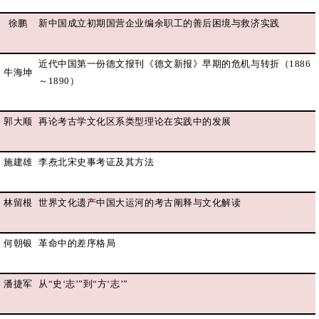
徐鹏
新中国成立初期国营企业编余职工的善后困境与救济实践
近代中国第一份德文报刊《德文新报》早期的危机与转折（1886
牛海坤
～1890）
郭大顺
再论考古学文化区系类型理论在实践中的发展
施建雄
李焘北宋史事考证及其方法
林留根
世界文化遗产中国大运河的考古阐释与文化解读
何朝银
革命中的差序格局
潘捷军
从“史‘志’”到“方‘志’”