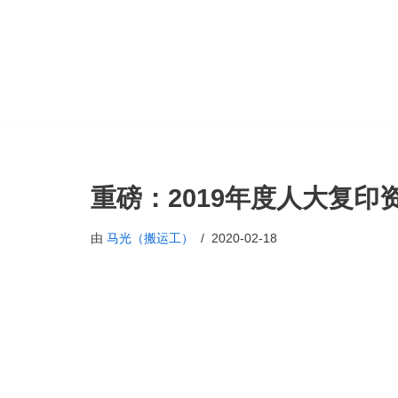
跳
至
正
文
重磅：2019年度人大复印
由
马光（搬运工）
2020-02-18