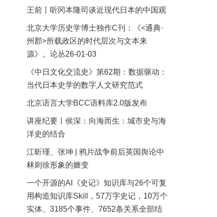
王前丨听冈本隆司谈近现代日本的中国观
北京大学历史学博士独作C刊：《<通典·
州郡>所载政区的时代层次与文本来
源》。论丛26-01-03
《中日文化交流史》第62期：数据驱动：
当代日本史学的数字人文研究范式
北京语言大学BCC语料库2.0版发布
讲座纪要丨侯深：向海而生：城市史与海
洋史的结合
江昕瑾、张坤 | 鸦片战争前后英国舆论中
林则徐形象的嬗变
一个开源的AI《史记》知识库与26个可复
用构造知识库Skill，57万字史记，10万个
实体、3185个事件、7652条关系全部结