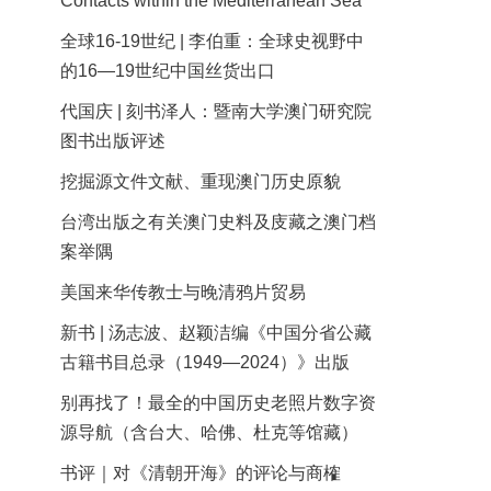
Contacts within the Mediterranean Sea
全球16-19世纪 | 李伯重：全球史视野中
的16—19世纪中国丝货出口
代国庆 | 刻书泽人：暨南大学澳门研究院
图书出版评述
挖掘源文件文献、重现澳门历史原貌
台湾出版之有关澳门史料及庋藏之澳门档
案举隅
美国来华传教士与晚清鸦片贸易
新书 | 汤志波、赵颖洁编《中国分省公藏
古籍书目总录（1949—2024）》出版
别再找了！最全的中国历史老照片数字资
源导航（含台大、哈佛、杜克等馆藏）
书评｜对《清朝开海》的评论与商榷