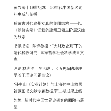
黄兴涛丨19世纪20—50年代中国新名词
的生成与传播
后蒙古时代建州女真的集团结构 ——以
《朝鲜实录》记载的建州卫领主阶层汉姓
为线索
书讯书话 | 陈锋教授：“大财政史观”下的
清代税收研究 | 国家哲学社会科学成果文
库
理论|林声渊、吴宏岐：《历史海防地理
学若干理论问题刍议》
“孙中山《实业计划》与上海孙中山故居
馆藏图书文献专题数据库”二期成果上线
陈恒 | 新时代中国世界史研究的回顾与展
望