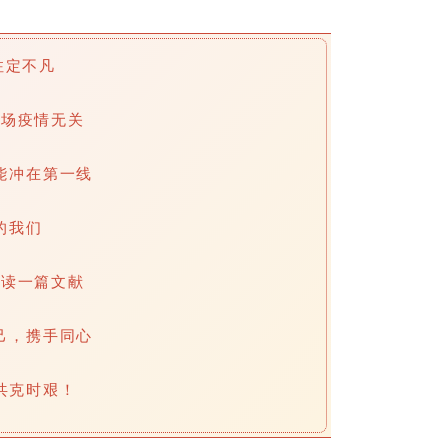
注定不凡
这场疫情无关
能冲在第一线
的我们
，读一篇文献
己，携手同心
共克时艰！
_