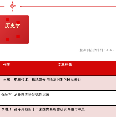
_
历史学
（按期刊音序排列：A-R）
作者
文章标题
王东
电报技术、报纸媒介与晚清时期的民意表达
张昭军
从伦理觉悟到德性启蒙
李琳琦
改革开放四十年来国内商帮史研究鸟瞰与寻思