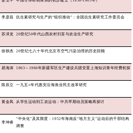
姜玉平
中国导弹研制体系的初步建立（1956-1965年）
李彦昌
抗生素研究与生产的“组织推动”：全国抗生素研究工作委员会
苏泽龙
20世纪50年代山西农村扫盲与农业生产研究
徐轶杰
20世纪七八十年代北京市空气污染治理的历史回顾
易海涛
1963～1966年新疆军区生产建设兵团安置上海知识青年经费初探
陈辰立
一九五○年代惠安沿海渔业民主改革研究
黄金凤
从学生运动到工农运动：中共早期动员策略再探讨
“中央化”及其限度：1952年海南反“地方主义”运动后的干部结构
李坤睿
调整