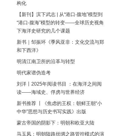
构化
【新刊】滨下武志 | 从“港口-腹地”模型到
“港口-腹海”模型的转变——全球历史视角
下海洋史研究的几个课题
新书｜邹振环《季风亚非：文化交流与郑
和下西洋》
明清江南卫所的沿革与转型
明代家谱伪造考
刘洋丨2025年阅读书目 ：在海洋之间阅
读——海域史、俘虏与世界经济
新书推荐 丨《焦虑的王权：朝鲜王朝“小
中华”思想与历史书写实践》出版
蒙古帝国的阴影下：明朝和欧亚大陆
马玉凤：明朝陆路丝绸之路管控模式的演