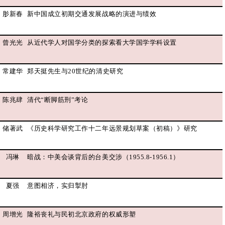
肜新春
新中国成立初期交通发展战略的演进与绩效
曾光光
从近代学人对国学分类的探索看大学国学学科设置
常建华
郑天挺先生与20世纪的清史研究
陈兆肆
清代“断脚筋刑”考论
储著武
《历史科学研究工作十二年远景规划草案（初稿）》研究
冯琳
暗战：中美会谈背后的台美交涉（1955.8-1956.1）
夏强
意图相济，实归掣肘
周增光
隆裕丧礼与民初北京政府的权威形塑