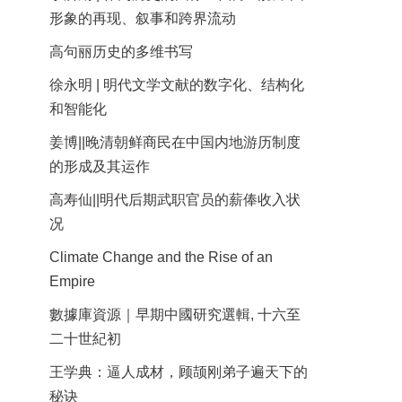
形象的再现、叙事和跨界流动
高句丽历史的多维书写
徐永明 | 明代文学文献的数字化、结构化
和智能化
姜博||晚清朝鲜商民在中国内地游历制度
的形成及其运作
高寿仙||明代后期武职官员的薪俸收入状
况
Climate Change and the Rise of an
Empire
數據庫資源｜早期中國研究選輯, 十六至
二十世紀初
王学典：逼人成材，顾颉刚弟子遍天下的
秘诀