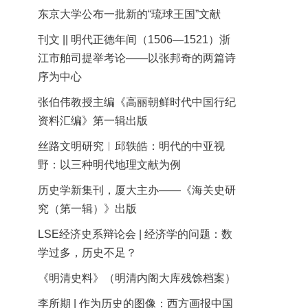
东京大学公布一批新的“琉球王国”文献
刊文 || 明代正德年间（1506—1521）浙
江市舶司提举考论——以张邦奇的两篇诗
序为中心
张伯伟教授主编《高丽朝鲜时代中国行纪
资料汇编》第一辑出版
丝路文明研究︱邱轶皓：明代的中亚视
野：以三种明代地理文献为例
历史学新集刊，厦大主办——《海关史研
究（第一辑）》出版
LSE经济史系辩论会 | 经济学的问题：数
学过多，历史不足？
《明清史料》（明清内阁大库残馀档案）
李所期 | 作为历史的图像：西方画报中国