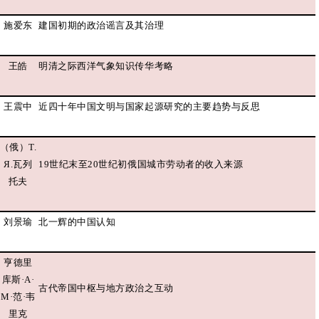
施爱东
建国初期的政治谣言及其治理
王皓
明清之际西洋气象知识传华考略
王震中
近四十年中国文明与国家起源研究的主要趋势与反思
（俄）Т.
Я.瓦列
19世纪末至20世纪初俄国城市劳动者的收入来源
托夫
刘景瑜
北一辉的中国认知
亨德里
库斯·A·
古代帝国中枢与地方政治之互动
M·范·韦
里克