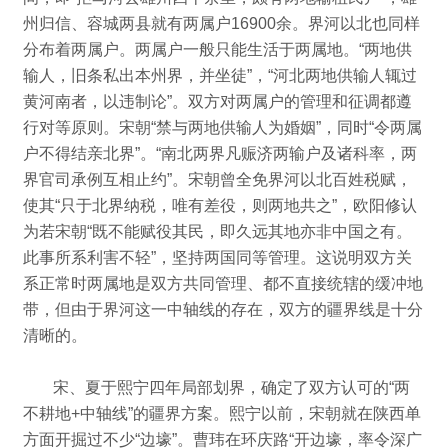
州归信、容城两县就有两属户16900余。
界河以北也同样
分布着两属户。
两属户一般只能生活于两属地。
“两地供
输人，旧条私出本州界，并坐徒”，“河北两地供输人辄过
黄河南者，以违制论”。
双方对两属户的管理和征调都遵
行对等原则。
宋朝“禁与两地供输人为婚姻”，同时“令两属
户不得结亲北界”。
“南北两界凡赈济两输户及诸科率，两
界官司承例互相止约”。
宋朝曾全免界河以北百姓税赋，
使其“只于北界纳税，唯有差役，则两地共之”，欧阳修认
为若宋朝“既不能赋役其民，即久远其地亦非中国之有。
此事所系利害不轻”，坚持两国同等管理。
这说明双方关
系正常时两属地是双方共同管理、都不直接统辖的缓冲地
带，但由于界河这一中轴线的存在，双方的疆界线是十分
清晰的。
宋、夏于熙宁四年局部划界，确定了双方认可的“两
不耕地+中轴线”的疆界方案。
熙宁以前，宋朝就在陕西单
方面开掘过不少“边壕”。
曹玮在环庆路“开边壕，率令深广