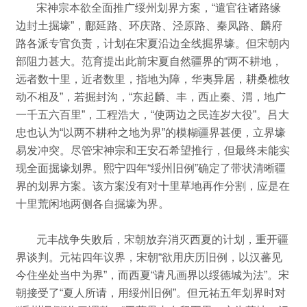
宋神宗本欲全面推广绥州划界方案，“遣官往诸路缘
边封土掘壕”，鄜延路、环庆路、泾原路、秦凤路、麟府
路各派专官负责，计划在宋夏沿边全线掘界壕。
但宋朝内
部阻力甚大。
范育提出此前宋夏自然疆界的“两不耕地，
远者数十里，近者数里，指地为障，华夷异居，耕桑樵牧
动不相及”，若掘封沟，“东起麟、丰，西止秦、渭，地广
一千五六百里”，工程浩大，“使两边之民连岁大役”。
吕大
忠也认为“以两不耕种之地为界”的模糊疆界甚便，立界壕
易发冲突。
尽管宋神宗和王安石希望推行，但最终未能实
现全面掘壕划界。
熙宁四年“绥州旧例”确定了带状清晰疆
界的划界方案。
该方案没有对十里草地再作分割，应是在
十里荒闲地两侧各自掘壕为界。
元丰战争失败后，宋朝放弃消灭西夏的计划，重开疆
界谈判。
元祐四年议界，宋朝“欲用庆历旧例，以汉蕃见
今住坐处当中为界”，
而西夏“请凡画界以绥德城为法”。
宋
朝接受了“夏人所请，用绥州旧例”。
但元祐五年划界时对