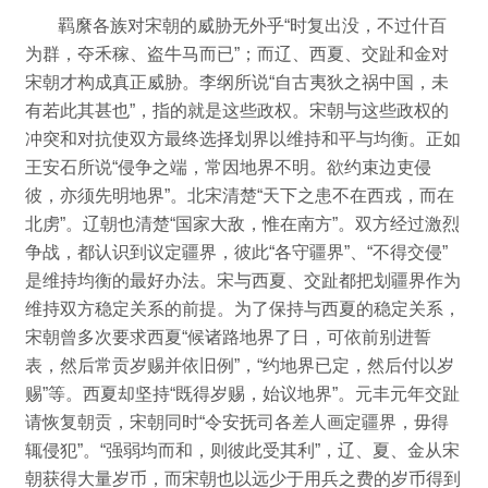
羁縻各族对宋朝的威胁无外乎“时复出没，不过什百
为群，夺禾稼、盗牛马而已”；
而辽、西夏、交趾和金对
宋朝才构成真正威胁。
李纲所说“自古夷狄之祸中国，未
有若此其甚也”，
指的就是这些政权。
宋朝与这些政权的
冲突和对抗使双方最终选择划界以维持和平与均衡。
正如
王安石所说“侵争之端，常因地界不明。
欲约束边吏侵
彼，亦须先明地界”。
北宋清楚“天下之患不在西戎，而在
北虏”。
辽朝也清楚“国家大敌，惟在南方”。
双方经过激烈
争战，都认识到议定疆界，彼此“各守疆界”、“不得交侵”
是维持均衡的最好办法。
宋与西夏、交趾都把划疆界作为
维持双方稳定关系的前提。
为了保持与西夏的稳定关系，
宋朝曾多次要求西夏“候诸路地界了日，可依前别进誓
表，然后常贡岁赐并依旧例”，
“约地界已定，然后付以岁
赐”等。
西夏却坚持“既得岁赐，始议地界”。
元丰元年交趾
请恢复朝贡，宋朝同时“令安抚司各差人画定疆界，毋得
辄侵犯”。
“强弱均而和，则彼此受其利”，
辽、夏、金从宋
朝获得大量岁币，而宋朝也以远少于用兵之费的岁币得到