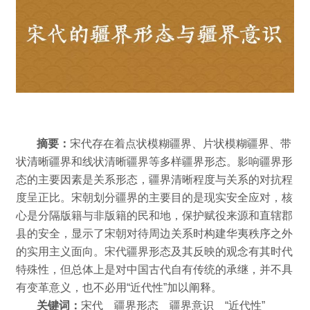
摘要：
宋代存在着点状模糊疆界、片状模糊疆界、带
状清晰疆界和线状清晰疆界等多样疆界形态。
影响疆界形
态的主要因素是关系形态，疆界清晰程度与关系的对抗程
度呈正比。
宋朝划分疆界的主要目的是现实安全应对，核
心是分隔版籍与非版籍的民和地，保护赋役来源和直辖郡
县的安全，显示了宋朝对待周边关系时构建华夷秩序之外
的实用主义面向。
宋代疆界形态及其反映的观念有其时代
特殊性，但总体上是对中国古代自有传统的承继，并不具
有变革意义，也不必用“近代性”加以阐释。
关键词：
宋代 疆界形态 疆界意识 “近代性”