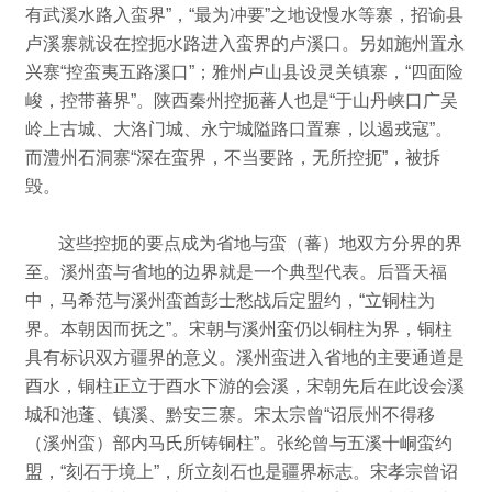
有武溪水路入蛮界”，
“最为冲要”之地设慢水等寨，招谕县
卢溪寨就设在控扼水路进入蛮界的卢溪口。
另如施州置永
兴寨“控蛮夷五路溪口”；
雅州卢山县设灵关镇寨，“四面险
峻，控带蕃界”。
陕西秦州控扼蕃人也是“于山丹峡口广吴
岭上古城、大洛门城、永宁城隘路口置寨，以遏戎寇”。
而澧州石洞寨“深在蛮界，不当要路，无所控扼”，被拆
毁。
这些控扼的要点成为省地与蛮（蕃）地双方分界的界
至。
溪州蛮与省地的边界就是一个典型代表。
后晋天福
中，马希范与溪州蛮酋彭士愁战后定盟约，“立铜柱为
界。
本朝因而抚之”。
宋朝与溪州蛮仍以铜柱为界，铜柱
具有标识双方疆界的意义。
溪州蛮进入省地的主要通道是
酉水，铜柱正立于酉水下游的会溪，宋朝先后在此设会溪
城和池蓬、镇溪、黔安三寨。
宋太宗曾“诏辰州不得移
（溪州蛮）部内马氏所铸铜柱”。
张纶曾与五溪十峒蛮约
盟，“刻石于境上”，
所立刻石也是疆界标志。
宋孝宗曾诏