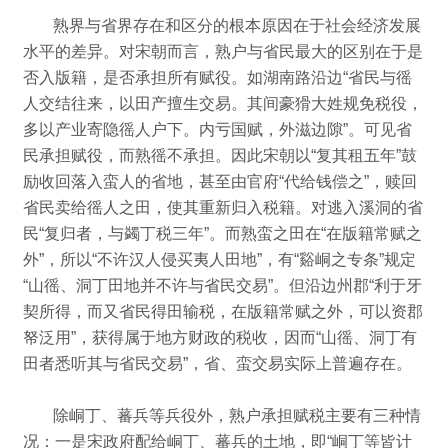
熟界与省界存在和区分的根本原因在于社会经济发展
水平的差异。
对宋朝而言，熟户与省民最大的区别在于是
否入版籍，是否承担所有赋役。
如湖南路沿边“省民与徭
人交结往来，以田产擅生交易。
其间豪猾大姓规免税役，
多以产业寄隐徭人户下。
内亏国赋，外滋边隙”。
可见省
民承担赋役，而熟徭不承担。
因此宋朝以“复其租五年”鼓
励收回落入蛮人的省地，甚至由官府“代给钱偿之”，赎回
省民卖给徭人之田，使其重新归入税籍。
对逃入溪洞的省
民“复归者，与蠲丁税三年”。
而熟蛮之田在“在版籍常赋之
外”，所以“不许汉人侵买夷人田地”，有“谿峒之专条”规定
“山徭、洞丁田地并不许与省民交易”。
但沿边州郡“利于牙
契所得，而又省民得田输税，在版籍常赋之外，可以资郡
帑泛用”，获得属于地方财政的税收，因而“山徭、洞丁有
田者悉听其与省民交易”，省、蛮交易实际上普遍存在。
除峒丁、蕃兵等兵役外，熟户承担赋税主要有三种情
况：
一是宋政府配给峒丁、蕃兵的土地，即“峒丁等皆计