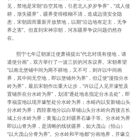
见，禁地是宋朝“自空其地，引惹北人岁岁争界”，
“戎人侵
耕，渐失疆界”，
疆界变得模糊不清，造成边境安全隐
患，宋朝因而重新开放禁地，以期“沿边地有定主，无争
界之害”。
但直到宋神宗朝，河东疆界争议问题仍然存
在。
熙宁七年辽朝派泛使萧禧提出“代北对境有侵地，请
遣使分画”，
双方举行了一波三折的河东议界。
宋朝希望
“以南北堡铺中间为两不耕地，又不可，则许以中间画
界，其中间无空地，即以堡铺外为界”，
但辽使“漫指分水
岭为界”，最后宋朝作出重大让步，“许以辽人见开濠堑及
置铺所在分水岭为界”，
划清“逐处地名指定分水去处”，即
李福蛮地以现开壕堑处分水岭为界；
水峪内以安新铺山头
分水岭为界；
西陉寨地分以白草铺山头分水岭向西接古长
城上分水岭为界；
黄嵬山立封疆界石壕子等。
分水岭为界
即以山脊为界，是清晰的线状疆界，如大茂山（恒山）
“以大茂山分脊为界”。
分水岭和平地都“分画地界，开壕立