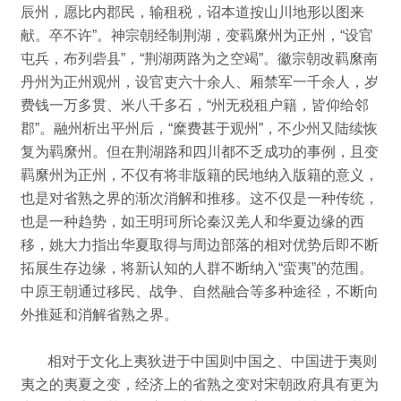
辰州，愿比内郡民，输租税，诏本道按山川地形以图来
献。
卒不许”。
神宗朝经制荆湖，变羁縻州为正州，“设官
屯兵，布列砦县”，“荆湖两路为之空竭”。
徽宗朝改羁縻南
丹州为正州观州，设官吏六十余人、厢禁军一千余人，岁
费钱一万多贯、米八千多石，“州无税租户籍，皆仰给邻
郡”。
融州析出平州后，“糜费甚于观州”，
不少州又陆续恢
复为羁縻州。
但在荆湖路和四川都不乏成功的事例，且变
羁縻州为正州，不仅有将非版籍的民地纳入版籍的意义，
也是对省熟之界的渐次消解和推移。
这不仅是一种传统，
也是一种趋势，如王明珂所论秦汉羌人和华夏边缘的西
移，
姚大力指出华夏取得与周边部落的相对优势后即不断
拓展生存边缘，将新认知的人群不断纳入“蛮夷”的范围。
中原王朝通过移民、战争、自然融合等多种途径，不断向
外推延和消解省熟之界。
相对于文化上夷狄进于中国则中国之、中国进于夷则
夷之的夷夏之变，经济上的省熟之变对宋朝政府具有更为