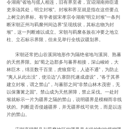
令湖南“省地与傜人相连，旧有界至者，宜诏湖南帅臣遣
吏亲诣其处，明立封堠”。
封堠和界至就是指在这些要点
上树立的界标。
有学者据宋孝宗令湖南“明立封堠”一条判
断宋朝正州与羁縻州间边界“呈现线状，其标志物为封
堠”，
这一判断难以成立。
宋朝与羁縻各族在冲要之地立
柱、立石标示界限，但未见举行全线议疆划界。
宋朝还常把山谷溪洞地形作为隔绝省地与溪洞、熟蕃
的天然界限。
如“蜀之边郡多与蕃界相接，深山峻岭，大
林巨木，绵亘数千百里，虎狼窟宅，人迹不通”，为防止
“夷人从此出没”，使沿边“八寨防托遂成虚设”，“各于其界
建立封堠，谓之禁山”，与蕃部之间“非禁山林木茂密，无
以保藩篱之固”。
禁山成为天然屏障，禁止采伐。
一处封
堠就标示一片为疆界之隔的禁山，说明疆界是模糊而非线
状的。
判断是否侵越疆界，并无疆界线可依凭，而是以连
片的禁山。