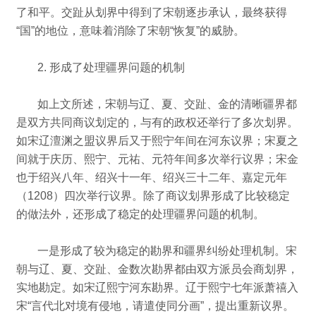
了和平。
交趾从划界中得到了宋朝逐步承认，最终获得
“国”的地位，意味着消除了宋朝“恢复”的威胁。
2. 形成了处理疆界问题的机制
如上文所述，宋朝与辽、夏、交趾、金的清晰疆界都
是双方共同商议划定的，与有的政权还举行了多次划界。
如宋辽澶渊之盟议界后又于熙宁年间在河东议界；
宋夏之
间就于庆历、熙宁、元祐、元符年间多次举行议界；
宋金
也于绍兴八年、绍兴十一年、绍兴三十二年、嘉定元年
（1208）四次举行议界。
除了商议划界形成了比较稳定
的做法外，还形成了稳定的处理疆界问题的机制。
一是形成了较为稳定的勘界和疆界纠纷处理机制。
宋
朝与辽、夏、交趾、金数次勘界都由双方派员会商划界，
实地勘定。
如宋辽熙宁河东勘界。
辽于熙宁七年派萧禧入
宋“言代北对境有侵地，请遣使同分画”，
提出重新议界。