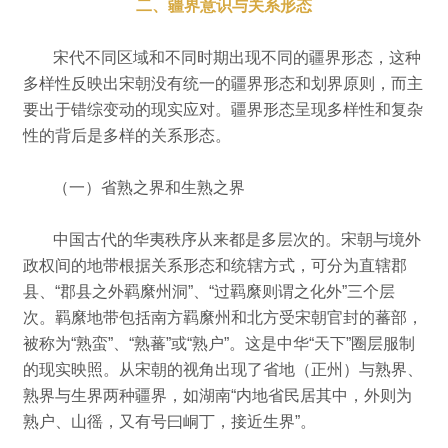
二、疆界意识与关系形态
宋代不同区域和不同时期出现不同的疆界形态，这种
多样性反映出宋朝没有统一的疆界形态和划界原则，而主
要出于错综变动的现实应对。
疆界形态呈现多样性和复杂
性的背后是多样的关系形态。
（一）省熟之界和生熟之界
中国古代的华夷秩序从来都是多层次的。
宋朝与境外
政权间的地带根据关系形态和统辖方式，可分为直辖郡
县、“郡县之外羁縻州洞”、“过羁縻则谓之化外”三个层
次。
羁縻地带包括南方羁縻州和北方受宋朝官封的蕃部，
被称为“熟蛮”、“熟蕃”或“熟户”。
这是中华“天下”圈层服制
的现实映照。
从宋朝的视角出现了省地（正州）与熟界、
熟界与生界两种疆界，如湖南“内地省民居其中，外则为
熟户、山徭，又有号曰峒丁，接近生界”。