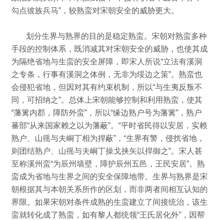
勾点彼族兵马”，
较熟蛮对宋朝安全的威胁更大。
划分生界与熟界的目的是稳定熟蛮。
宋朝对熟蛮多种
手段的控制体系，既消减其对宋朝安全的威胁，也使其成
为隔绝省地与生蛮的安全屏障，即宋人所说“立法有溪洞
之专条，行事有溪洞之体例，无非为绥边之策”。
熟蛮也
会侵犯省地，但因对其有约束机制，所以“与生夷反叛不
同，可招纳之”。
总体上宋朝能够控制和利用熟蛮，使其
“藩篱内郡，障防外蛮”，
所以“缘边熟户号为藩篱”，
熟户
蕃部“从来国家赖之以为藩蔽”。
“平时省民得以安居，实赖
熟户、山徭与夫峒丁相为捍蔽”，“生界有警，侵扰省地，
则团结熟户、山徭与夫峒丁操戈挟矢以捍御之”。
宋人甚
至称溪州蛮“为辰州墙壁，障护辰州五邑，王民安居”。
熟
蛮成为省地与生界之间的安全保障地带。
生界与熟界是宋
朝根据其与本朝关系所作的区划，而非两者间相互认知的
界限。
如果宋朝对条件成熟的生蛮建立了间接统治，该生
蛮就转化成了熟蛮，如有黎人都统领“王氏居化外”，因帮