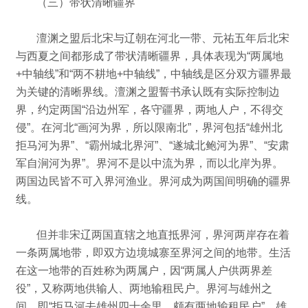
（三）带状清晰疆界
澶渊之盟后北宋与辽朝在河北一带、元祐五年后北宋
与西夏之间都形成了带状清晰疆界，具体表现为“两属地
+中轴线”和“两不耕地+中轴线”，中轴线是区分双方疆界最
为关键的清晰界线。
澶渊之盟誓书承认既有实际控制边
界，约定两国“沿边州军，各守疆界，两地人户，不得交
侵”。
在河北“画河为界，所以限南北”，
界河包括“雄州北
拒马河为界”、“霸州城北界河”、“遂城北鲍河为界”、“安肃
军自涧河为界”。
界河不是以中流为界，而以北岸为界。
两国边民皆不可入界河渔业。
界河成为两国间明确的疆界
线。
但并非宋辽两国直辖之地直抵界河，界河两岸存在着
一条两属地带，即双方边境城寨至界河之间的地带。
生活
在这一地带的百姓称为两属户，因“两属人户供两界差
役”，
又称两地供输人、两地输租民户。
界河与雄州之
间，即“拒马河去雄州四十余里，颇有两地输租民户”，雄