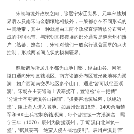
宋朝与境外政权之间，除熙宁宋辽划界、元丰宋越划
界后以及南宋与金朝壤地相接外，一般都存在不同形式的
中间地带，其中一种就是由非两个政权直辖诸族分布带构
成的中间地带。
与宋朝直接接壤的部分通常是羁縻州和熟
户（熟蕃、熟蛮），宋朝对他们一般实行设砦置堡的点状
控制，形成两者间点状的模糊疆界。
羁縻诸族所居几乎都为山地川壑，经由山谷、河流、
隘口通向宋朝直辖地区。
南方诸族分布区被形象地称为溪
洞，如广西湖南交界地区多个山口、通道“皆可以径至溪
洞”。
宋朝在主要通道上设寨扼守，置巡检“专一把截”，
“分遣士卒屯诸溪谷山径间”，“择要害地筑城砦，以绝边
患”，阻止蛮人进入省地。
如辰州设置16砦、1400余厢禁
军和600土兵控制所辖溪洞，
每个砦控扼一方溪洞蛮。
熙
宁三年（1070）辰州为防扼溪州，于“喏溪口北岸筑一
堡”，“据其要害，绝蛮人侵占省地便利”。
辰州卢溪县“西