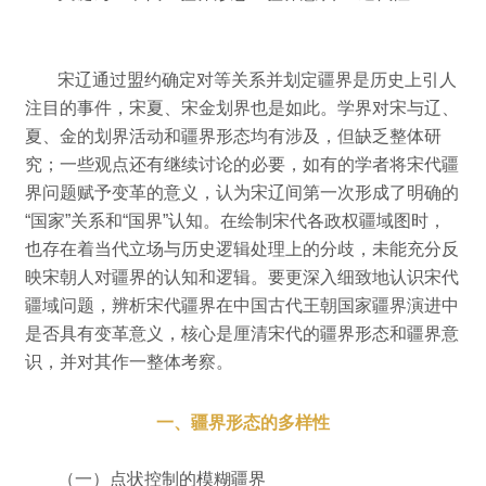
宋辽通过盟约确定对等关系并划定疆界是历史上引人
注目的事件，宋夏、宋金划界也是如此。
学界对宋与辽、
夏、金的划界活动和疆界形态均有涉及，但缺乏整体研
究；
一些观点还有继续讨论的必要，如有的学者将宋代疆
界问题赋予变革的意义，认为宋辽间第一次形成了明确的
“国家”关系和“国界”认知。
在绘制宋代各政权疆域图时，
也存在着当代立场与历史逻辑处理上的分歧，未能充分反
映宋朝人对疆界的认知和逻辑。
要更深入细致地认识宋代
疆域问题，辨析宋代疆界在中国古代王朝国家疆界演进中
是否具有变革意义，核心是厘清宋代的疆界形态和疆界意
识，并对其作一整体考察。
一、疆界形态的多样性
（一）点状控制的模糊疆界