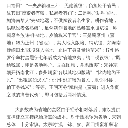
口给田”，“一夫岁输租三斗，无他徭役”，负担轻于省民，
故其田“擅鬻者有禁，私易者有罚”；
二是熟户耕种省地，
如海南黎人“去省地远，不供赋役者名生黎。
耕作省地，
供赋役者名熟黎”，显然耕作省地的熟黎需承担赋役，即
羁縻各族“耕作省地，岁输税米于官”；
三是羁縻州（蛮
地）转为正州（省地），其人地入版籍、纳赋役。
如海南
黎峒田土“既投降入省地，止纳丁身及量纳苗米”；
梓州路
罗个牟村蛮熙宁七年后成为“省地熟夷，纳二税役钱”，“既
纳税赋，即是省地熟户。
见在图籍，并系熟夷”；
宋神宗
朝开拓南北江，多州峒蛮“各以其地归版籍”，“比内地为王
民”，“出租赋如汉民”；
邵州徭也“籍为省民，隶邵阳县，
输丁身钱米”；
等等。
王明珂称“赋税是（蛮夷）进入华夏
之域的痛苦代价”，
即可包括后两种情况。
大多数成为省地的蛮区由于经济相对落后，难以提供
支撑建立直接统治所需的成本。
对于熟地转为省地，宋朝
总体上十分审慎。
太宗时“溪、锦、叙、富四州蛮相率诣