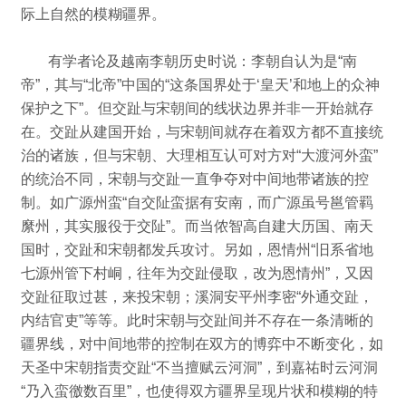
际上自然的模糊疆界。
有学者论及越南李朝历史时说：
李朝自认为是“南
帝”，其与“北帝”中国的“这条国界处于‘皇天’和地上的众神
保护之下”。
但交趾与宋朝间的线状边界并非一开始就存
在。
交趾从建国开始，与宋朝间就存在着双方都不直接统
治的诸族，但与宋朝、大理相互认可对方对“大渡河外蛮”
的统治不同，宋朝与交趾一直争夺对中间地带诸族的控
制。
如广源州蛮“自交阯蛮据有安南，而广源虽号邕管羁
縻州，其实服役于交阯”。
而当侬智高自建大历国、南天
国时，交趾和宋朝都发兵攻讨。
另如，恩情州“旧系省地
七源州管下村峒，往年为交趾侵取，改为恩情州”，又因
交趾征取过甚，来投宋朝；
溪洞安平州李密“外通交趾，
内结官吏”等等。
此时宋朝与交趾间并不存在一条清晰的
疆界线，对中间地带的控制在双方的博弈中不断变化，如
天圣中宋朝指责交趾“不当擅赋云河洞”，到嘉祐时云河洞
“乃入蛮徼数百里”，也使得双方疆界呈现片状和模糊的特