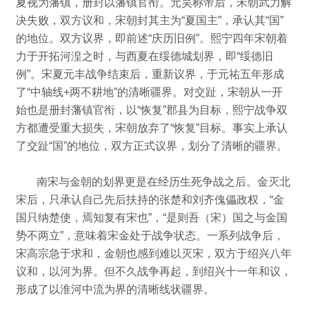
夏视为藩镇，册封以藩镇官衔。
元昊称帝后，宋朝武力解
决失败，双方议和，宋朝封其主为“夏国主”，承认其“国”
的地位。
双方议界，即前述“庆历旧例”。
熙宁四年宋朝着
力于开拓河湟之时，与西夏在绥德城划界，即“绥德旧
例”。
宋夏元丰战争结束后，重新议界，于元祐五年形成
了“中轴线+两不耕地”的清晰疆界。
对交趾，宋朝从一开
始也是册封藩镇官衔，以“恢复”郡县为目标，熙宁战争双
方都遭受重大损失，宋朝放弃了“恢复”目标。
事实上承认
了交趾“国”的地位，双方正式议界，划分了清晰的疆界。
南宋与金朝的划界更是在经历生死争战之后。
金灭北
宋后，只承认自己先后扶持的张楚和刘齐傀儡政权，“金
国只纳楚使，焉知复有宋也”，“是则吾（宋）国之与金国
势不两立”，
意味着宋金处于战争状态。
一系列战争后，
宋高宗急于求和，金朝也感到难以灭宋，双方于绍兴八年
议和，以河为界。
但不久战争再起，到绍兴十一年和议，
形成了以淮河中流为界的清晰线状疆界。