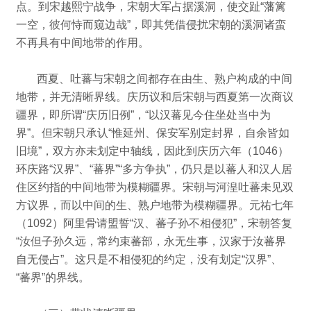
点。
到宋越熙宁战争，宋朝大军占据溪洞，使交趾“藩篱
一空，彼何恃而窥边哉”，
即其凭借侵扰宋朝的溪洞诸蛮
不再具有中间地带的作用。
西夏、吐蕃与宋朝之间都存在由生、熟户构成的中间
地带，
并无清晰界线。
庆历议和后宋朝与西夏第一次商议
疆界，即所谓“庆历旧例”，“以汉蕃见今住坐处当中为
界”。
但宋朝只承认“惟延州、保安军别定封界，自余皆如
旧境”，双方亦未划定中轴线，因此到庆历六年（1046）
环庆路“汉界”、“蕃界”“多方争执”，
仍只是以蕃人和汉人居
住区约指的中间地带为模糊疆界。
宋朝与河湟吐蕃未见双
方议界，而以中间的生、熟户地带为模糊疆界。
元祐七年
（1092）阿里骨请盟誓“汉、蕃子孙不相侵犯”，宋朝答复
“汝但子孙久远，常约束蕃部，永无生事，汉家于汝蕃界
自无侵占”。
这只是不相侵犯的约定，没有划定“汉界”、
“蕃界”的界线。