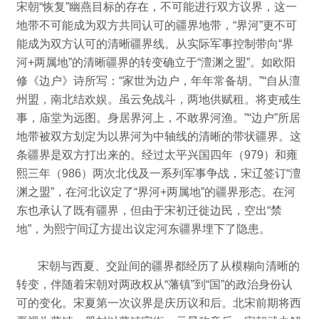
宋朝“恢复”幽燕目标的存在，不可能进行双方议界，这一
地带不可能成为双方共同认可的疆界地带，“界河”更不可
能成为双方认可的清晰疆界线。
从实际军事控制带向“界
河+两属地”的清晰疆界的转变确立于“澶渊之盟”。
如欧阳
修《边户》诗所写：
“家世为边户，年年常备胡。
”“自从澶
州盟，南北结欢娱。
虽云免战斗，两地供赋租。
将吏戒生
事，庙堂为远图。
身居界河上，不敢界河渔。
”
“边户”所居
地带被双方划定为以界河为中轴线的清晰的带状疆界。
这
条疆界是双方打出来的。
经过太平兴国四年（979）和雍
熙三年（986）两次北伐及一系列军事争战，宋辽签订“澶
渊之盟”，在河北议定了“界河+两属地”的疆界形态。
在河
东也承认了既有疆界，但由于宋初迁徙边民，空出“禁
地”，为熙宁间辽方提出议定河东疆界埋下了隐患。
宋朝与西夏、交趾间的疆界都经历了从模糊向清晰的
转变，伴随着宋朝对两政权从“藩镇”到“国”的政治身份认
可的变化。
宋夏第一次议界是庆历议和后。
北宋前期将西