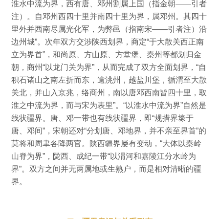
淮水中流为界，西有唐、邓州割属上国（指金朝——引者
注）。
自邓州西四十里并南四十里为界，属邓州。
其四十
里外并西南尽属光化军，为弊邑（指南宋——引者注）沿
边州城”。
次年双方交涉陕西划界，商定“于大散关西正南
立为界首”，和尚原、方山原、方堂堡、秦州等都划归金
朝，商州“以龙门关为界”，
从而完成了双方全面划界，“自
积石诸山之南左折而东，逾洮州，越盐川堡，循渭至大散
关北，并山入京兆，络商州，南以唐邓西南皆四十里，取
淮之中流为界，而与宋为表里”。
“以淮水中流为界”自然是
线状疆界。
唐、邓一带也有线状疆界，即“规措界壕于
唐、邓间”，
宋朝还对“分划唐、邓地界，并不亲至界首”的
莫将和周聿各降两官。
陕西疆界屡有变动，“大体以秦岭
山脊为界”，陇西、成纪一带“以渭河和嘉陵江分水岭为
界”。
双方之间并无两属地或生熟户，而是相对清晰的疆
界。