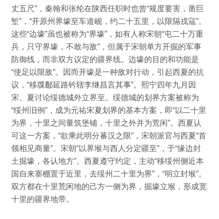
丈五尺”，
秦翰和张纶在陕西任职时也曾“规度要害，凿巨
堑”，“开原州界壕至车道岘，约二十五里，以限隔戎寇”。
这些“边壕”虽也被称为“界壕”，如有人称宋朝“屯二十万重
兵，只守界壕，不敢与敌”，
但属于宋朝单方开掘的军事
防御线，而非双方议定的疆界线。
边壕的目的和功能是
“使足以限敌”。
因而开壕是一种敌对行动，引起西夏的抗
议，“移牒鄜延路钤辖李继昌言其事”。
熙宁四年九月因
宋、夏讨论绥德城外立界至。
绥德城的划界方案被称为
“绥州旧例”，成为元祐宋夏划界的基本方案，即“以二十里
为界，十里之间量筑堡铺，十里之外并为荒闲”。
西夏认
可这一方案，“欲乘此明分蕃汉之限”，宋朝派官与西夏“首
领相见商量”。
宋朝“以界堠与西人分定疆至”，于“缘边封
土掘壕，各认地方”。
西夏遵守约定，主动“移绥州侧近本
国自来寨棚置于近里，去绥州二十里为界”，“明立封堠”。
双方都在十里荒闲地的己方一侧为界，掘壕立堠，形成宽
十里的疆界地带。