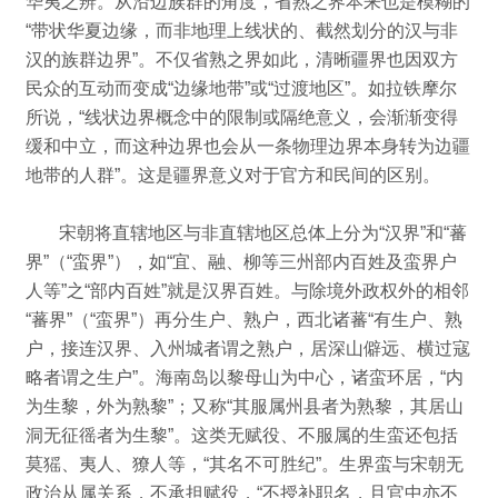
华夷之辨。
从沿边族群的角度，省熟之界本来也是模糊的
“带状华夏边缘，而非地理上线状的、截然划分的汉与非
汉的族群边界”。
不仅省熟之界如此，清晰疆界也因双方
民众的互动而变成“边缘地带”或“过渡地区”。
如拉铁摩尔
所说，“线状边界概念中的限制或隔绝意义，会渐渐变得
缓和中立，而这种边界也会从一条物理边界本身转为边疆
地带的人群”。
这是疆界意义对于官方和民间的区别。
宋朝将直辖地区与非直辖地区总体上分为“汉界”和“蕃
界”（“蛮界”），如“宜、融、柳等三州部内百姓及蛮界户
人等”之“部内百姓”就是汉界百姓。
与除境外政权外的相邻
“蕃界”（“蛮界”）再分生户、熟户，西北诸蕃“有生户、熟
户，接连汉界、入州城者谓之熟户，居深山僻远、横过寇
略者谓之生户”。
海南岛以黎母山为中心，诸蛮环居，“内
为生黎，外为熟黎”；
又称“其服属州县者为熟黎，其居山
洞无征徭者为生黎”。
这类无赋役、不服属的生蛮还包括
莫猺、夷人、獠人等，“其名不可胜纪”。
生界蛮与宋朝无
政治从属关系，不承担赋役，“不授补职名，且官中亦不