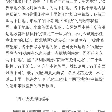
“绥州旧例”作了调整，“于蕃界内存留五里，空为草地，汉
界草地亦依此对留五里，为两不耕地。
各不得于草地内修
建堡铺”。
将“绥州旧例”中十里荒闲地划出中轴线，各留五
里两不耕地，形成了“两不耕地+中轴线”的清晰带状疆
界。
由于地形、水泉等因素影响，实际划界中并非所有沿
边地段都严格执行“打量足二十里为约，不可令就地形任
意出缩”的规定。
西北地区水泉决定了何处生存，“彼此修
筑堡铺，各于界取水泉地为便，岂可更展远近？
”只能于
界堠内“择稳便有水泉去处，占据地利修建，即不得分立
两不耕地”。
熙兰路则因地形“有难依绥州去处”，“二十里
指挥，行于延安、河东与本路智固、胜如则可，行于定西
城则不可”。
最后只能“与夏人商议，各从逐路之便，不可
以二十里一概许之”。
但总体上体现了“两不耕地+中轴线”
的清晰带状疆界的划界原则。
（四）线状清晰疆界
宋朝与辽朝熙宁河东划界、与交趾元丰划界后，都形