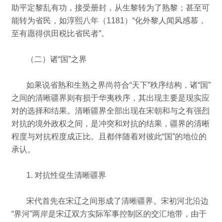
助平定黎乱有功，接受册封，从生黎转为了熟黎；
甚至可
能转为省民，如淳熙八年（1181）“化外黎人闻风感慕，
至有愿得供田税比省民者”。
（二）诸“国”之界
如果说省熟和生熟之界尚符合“天下”秩序结构，诸“国”
之间的清晰疆界则有损于华夷秩序，其出现主要是现实应
对的选择和结果。
清晰疆界全部出现在宋朝和与之有强烈
对抗的境外政权之间，是冲突和对抗的结果，疆界的清晰
程度与对抗程度成正比。
且都伴随着对彼此“国”的地位的
承认。
1. 对抗性促生清晰疆界
宋代首先在宋辽之间形成了清晰疆界。
宋初河北沿边
“界河”两岸是宋辽双方实际军事控制区的交汇地带，由于