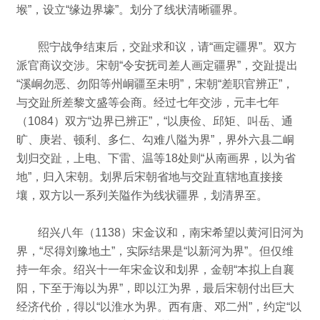
堠”，设立“缘边界壕”。
划分了线状清晰疆界。
熙宁战争结束后，交趾求和议，请“画定疆界”。
双方
派官商议交涉。
宋朝“令安抚司差人画定疆界”，交趾提出
“溪峒勿恶、勿阳等州峒疆至未明”，宋朝“差职官辨正”，
与交趾所差黎文盛等会商。
经过七年交涉，元丰七年
（1084）双方“边界已辨正”，“以庚俭、邱矩、叫岳、通
旷、庚岩、顿利、多仁、勾难八隘为界”，界外六县二峒
划归交趾，上电、下雷、温等18处则“从南画界，以为省
地”，
归入宋朝。
划界后宋朝省地与交趾直辖地直接接
壤，双方以一系列关隘作为线状疆界，划清界至。
绍兴八年（1138）宋金议和，南宋希望以黄河旧河为
界，“尽得刘豫地土”，实际结果是“以新河为界”。
但仅维
持一年余。
绍兴十一年宋金议和划界，金朝“本拟上自襄
阳，下至于海以为界”，即以江为界，最后宋朝付出巨大
经济代价，得以“以淮水为界。
西有唐、邓二州”，
约定“以