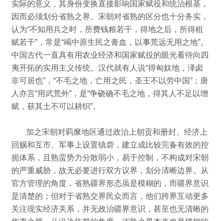
实际的意义，其身份变换直接影响国家赋役和统治根基，
因而必须划分省熟之界。
宋朝对省熟的区分也十分务实，
认为“不知用兵之时，所费钱粮若干，得地之后，所得租
赋若干”，常是“竭中原生民之膏血，以事荒远无用之地”。
中国古代一直具有用农业经济和国家赋役的眼光看待向四
夷开拓的实用主义传统。
汉代就有人说“得匈奴地，泽卤
非可居也”，“不毛之地，亡用之民，圣王不以劳中国”；
唐
人亦言“用武荒外”，是“争硗确不毛之地，得其人不足以增
赋，获其土不可以耕织”。
加之宋朝对羁縻地区通过政治上朝贡和册封、经济上
回赐和互市、军事上设置镇砦，建立成比较完备有效的控
扼体系，且熟蛮势力分散弱小，易于控制，不构成对宋朝
的严重威胁，故无必要进行双方议界，划分清晰边界。
从
官方管理的角度，省熟疆界形态虽是模糊的，而疆界意识
是清楚的；
但对于省熟交界民众而言，他们跨界互动更多
关注现实经济关系，并无政治疆界意识，甚至也无清晰的