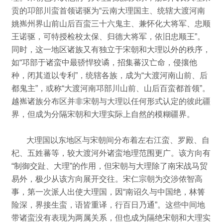
贡的卭部川蛮首领诺驱为“云南大理国主、统辖大渡河南
姚嶲州界山前山后百蛮三十六鬼主、兼怀化大将军、忠顺
王诺驱，可特授检校太保、归德大将军，依旧忠顺王”。
同时，这一地区诸族又有独立于宋朝和大理以外的秩序，
如“邛部于诸蛮中最骄悍狡谲，招集蕃汉亡命，侵攘他
种，闭其道以专利”，统辖各族，成为“大渡河南山前、后
都鬼主”，或称“大渡河南邛部川山前、山后百蛮都首领”。
越嶲诸族分布区并非宋朝与大理以任何形式认定的彼此疆
界，但成为分隔宋朝和大理实际上自然的模糊疆界。
大理国以东地区与宋朝间分布着左右江蛮、罗殿、自
杞、五姓蕃等，较大渡河外诸蛮地理范围更广。
该方向有
“制御交趾、大理”的作用，
但宋朝与大理除了南宋战马贸
易外，极少从该方向展开交往。
宋仁宗朝为交涉侬智高
事，第一次派人出使大理国，因“南诏久与中国绝，林箐
险深，界接生蛮，语皆重译，行百日乃通”。
这些中间地
带诸蛮没有表现为两属关系，但也成为隔绝宋朝和大理实