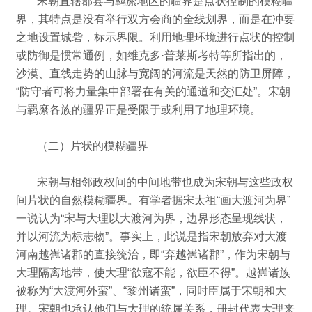
宋朝直辖郡县与羁縻地区的疆界是点状控制的模糊疆
界，其特点是没有举行双方会商的全线划界，而是在冲要
之地设置城砦，标示界限。
利用地理环境进行点状的控制
或防御是惯常通例，如维克多·普莱斯考特等所指出的，
沙漠、直线走势的山脉与宽阔的河流是天然的防卫屏障，
“防守者可将力量集中部署在有关的通道和交汇处”。
宋朝
与羁縻各族的疆界正是受限于或利用了地理环境。
（二）片状的模糊疆界
宋朝与相邻政权间的中间地带也成为宋朝与这些政权
间片状的自然模糊疆界。
有学者据宋太祖“画大渡河为界”
一说认为“宋与大理以大渡河为界，边界形态呈现线状，
并以河流为标志物”。
事实上，此说是指宋朝放弃对大渡
河南越嶲诸郡的直接统治，即“弃越嶲诸郡”，作为宋朝与
大理隔离地带，使大理“欲寇不能，欲臣不得”。
越嶲诸族
被称为“大渡河外蛮”、“黎州诸蛮”，
同时臣属于宋朝和大
理。
宋朝也承认他们与大理的统属关系，册封代表大理来