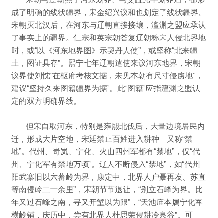
成了明确的线状疆界，宋金绍兴议和也划定了线状疆界。
宋朝灭北汉后，在河东与辽朝直接接壤，澶渊之盟应承认
了事实上的疆界。
仁宗和英宗朝答复辽朝称宋人侵北界地
时，或“以《河东地界图》示契丹人使”，或坚称“北来疆
土，图证具存”。
熙宁七年辽朝遣使来议河东地界，宋朝
议界使刘忱“在枢府考核文据，未见本朝有尺寸侵虏地”，
建议“坚持久来图籍疆界为据”。
此“图籍”应指澶渊之盟认
定的双方明确界线。
但宋自取河东，特别是雍熙北伐后，大量边境居民内
迁，形成大片空地，宋廷禁止百姓进入耕种，又称“禁
地”。
代州、岢岚、宁化、火山四州军都有“禁地”，仅“代
州、宁化军有禁地万顷”。
辽人不断侵入“禁地”，如“代州
阳武寨旧以六蕃岭为界，康定中，北界人户聂再友、苏直
等南侵岭二十余里”，宋朝节节退让，“别立石峰为界。
比
年又过石峰之南，寻又开堑以为限”，“天池庙本属宁化军
横岭铺，庆历中，尝有北界人杜思荣侵耕冷泉谷”。
可