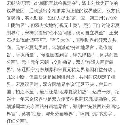
宋朝“差职官与北朝职官就检视定夺”，
派出刘忱为正使的
议界使团，辽朝派出宰相萧素为正使的议界使团。
双方反
复磋商，实地勘察，如辽人提出“蔚、应、朔三州分水岭
土陇为界”，但双方实地“行视无土陇”。
熙宁四年讨论宋夏
划界时，宋神宗提出“恐不须问彼，便可自立界至”，王安
石提出“如此即不可”、“有伤大体”，表明勘界必须双方共
商。
元祐宋夏划界时，宋朝派遣“分画地界官，遵依朝
旨，坚执商量”，
“候夏国差到官，详先降指挥，同共商量
分画”。
元丰元年宋朝与交趾勘界，双方“各遣人画定疆
界”。
宋辽熙宁河东划界和宋夏元祐划界都因利益分歧，
几次中断，但最后还是回到谈判桌，共同商议划定了疆
界。
宋夏议界时，双方因地界争议“迁延不决，舍归本
国，招之不至”，最后还是“地界复议如故”，达成一致。
绍
兴十一年宋金议界也是双方使节往返商议,现场勘验，宋
朝派周聿“充京西路分画地界官”，郑刚中“充陕西路分画地
界官”，莫将“往唐、邓州分画地界”，“照南北誓书文字，
仔细分画”。