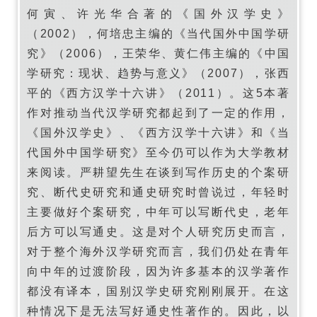
何寅、许光华合著的《国外汉学史》
（2002），何培忠主编的《当代国外中国学研
究》（2006），王荣华、黄仁伟主编的《中国
学研究：现状、趋势与意义》（2007），张西
平的《西方汉学十六讲》（2011）。这5本著
作对推动当代汉学研究都起到了一定的作用，
《国外汉学史》、《西方汉学十六讲》和《当
代国外中国学研究》至今仍可以作为大学教材
来阅读。严耕望先生在谈到写作历史的个案研
究、断代史研究和通史研究时曾说过，年轻时
主要做好个案研究，中年可以写断代史，老年
后方可以写通史。这是对个人研究历史而言，
对于整个海外汉学研究而言，我们仍处在青年
向中年的过渡阶段，因为许多基本的汉学著作
都没有译本，国别汉学史研究刚刚展开。在这
种情况下是无法写好通史性著作的。因此，以