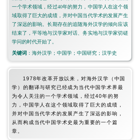
一个学术领域，经过40年的努力，中国学人在这个领
域取得了巨大的成绩，并对中国当代学术的发展产生
了深远的影响。长期存在的追随海外汉学的倾向应该
结束了，平等地与汉学家对话、务实地与汉学家切磋
学问的时代开始了。
关键词
：海外汉学；中国学；中国研究；汉学史
1978年改革开放以来，对海外汉学（中国
学）的翻译与研究已经成为当代中国学术界最
为令人关注的一个学术领域，经过40年的努
力，中国学人在这个领域取得了巨大的成绩，
并对中国当代学术的发展产生了深远的影响，
从而构成当代中国学术史最为重要的一个篇
章。