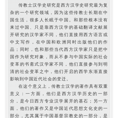
传教士汉学史研究是西方汉学史研究最为复
杂的一个研究领域，因为这些传教士长期在中
国生活，很多人长眠于中国。和那些根本没有
来过中国、只是靠西方汉学的基础翻译文献展
开研究的汉学家不同，他们直接用西方语言或
中文写作，在中国和欧洲同时出版他们的作
品；同时，也和那些当代西方汉学家只是把中
国作为研究对象，而从不参与中国实际的社会
变革的书斋式汉学家不同，他们直接参与到明
清的社会变革之中，他们开启的西学东渐直接
影响到中国近代社会的变迁。
在这个意义上，传教士汉学的著作具有双重
意义：一方面，他们是西方汉学历史的一部
分，是今日西方专业汉学展开的基石；另一方
面，他们的著作又是中国近代思想文化史的一
部分，尤其属于中国基督宗教史的一部分，是