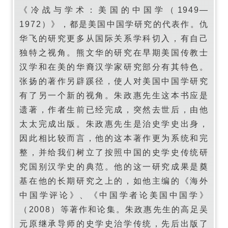
《冷战与学术：美国的中国学（1949—
1972）》，都是美国中国学研究的代表作。仇
华飞的研究更多从国际关系学科切入，有自己
独特之视角。熊文华的研究在早期美国传教士
汉学和在美的华裔汉学家研究部分有其特色。
张扬的著作另辟蹊径，使人对美国中国学研究
有了另一个新的视角。朱政惠先生这本书应是
遗著，作者生前已经完成，突然去世后，由他
太太完成出版。朱政惠先生是治史学史出身，
因此相比较而言，他的这本著作更为系统和完
整，并给我们树立了按照中国的史学史传统研
究国别汉学史的典范。他的这一研究成果是奠
基在他的长期研究之上的，如他主编的《海外
中国学评论》、《中国学者论美国中国学》
（2008）等著作和论集。朱政惠先生的高足吴
元原继承导师的史学史治学传统，先后出版了