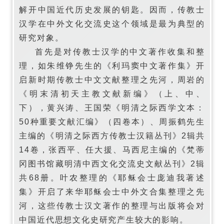
解开中国近代历史发展的钥匙。因而，传教士
汉学在中外文化交流史这个领域是最为典型的
研究对象。
首先是对传教士汉学的中文著作收集和整
理，如朱维铮先生的《利玛窦中文著作集》开
启新时期传教士中文文献整理之先河，周岩的
《明末清初天主教文献新编》（上、中、
下），黄兴涛、王国荣《明清之际西学文本：
50种重要文献汇编》（四卷本）、周振鹤先生
主编的《明清之际西方传教士汉籍丛刊》2辑共
14卷，张西平、任大援、马西尼主编的《梵蒂
冈图书馆藏明清中西文化交流史文献丛刊》2辑
共68册。叶农整理的《耶稣会士庞迪我著述
集》开启了来华耶稣会士中外文合集整理之先
河，这些传教士汉文著作的整理与出版将会对
中国近代思想文化史研究产生较大的影响。