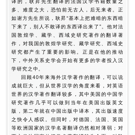
译的，耿昇先生翻译的法国汉学书籍数量之
多、难度之大，恐怕前无古人，后无来者。正
如谢方先生所说，耿昇“基本上把难啃的东西啃
下来了，别人不敢译的东西译出来了”。他对法
国敦煌学、藏学、西域史研究著作的翻译著
作，对我国的敦煌学研究、藏学研究、西域史
研究都产生了重要的影响。正是在他的推动
下，中外关系史学会开始有更多的学者投入汉
学研究之中。
回顾40年来海外汉学著作的翻译，可以说
成就巨大，但从世界汉学的角度来看，对英语
世界的汉学著作翻译较多，其中美国的中国学
研究著作几乎可以做到当年在美国出版英文
版，第二年就在中国出版中译本，其出版速度
之快令人感叹。但同时，对德国、法国、英国
等欧洲国家的汉学名著翻译仍然相对薄弱；对