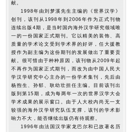
献。
1998年由刘梦溪先生主编的《世界汉学》
创刊，该刊从1998年到2006年作为正式刊物
连续出版4期，是当时国内海外汉学研究领域唯
一的一份国家正式期刊。它以精美的装饰、高
质量的学术论文受到学术界的好评，任大援教
授作为副主编为这份期刊的发展做出了重要贡
献。很可惜由于种种原因，该刊物从2009年起
不再作为国家正式期刊，而改为由中国人民大
学汉学研究中心主办的一份学术集刊，先后由
杨煦生、孙郁、耿幼壮担任主编。目前该刊出
版到第15期，成为每两年一次的世界汉学大会
学术成果的展示窗口。由于人大校内尚无一支
较强的海外汉学研究队伍支撑，该刊的学术影
响力不大，能否继续出版仍有待观察。
1996年由法国汉学家龙巴尔和已故著名历