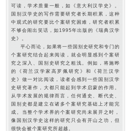
可读，学术质量一般，如《意大利汉学史》。
国别汉学史的写作需要研究者长期积累，这种
中观式的研究要比个案研究困难，研究者积累
不够会闹出笑话，如1995年出版的《瑞典汉学
史》。
平心而论，如果将一些国别史研究和专门的
个案研究结合起来阅读，就会明显感到个案研
究之深入、国别史研究之粗浅。例如，将施晔
的《荷兰汉学家高罗佩研究》和《荷兰汉学
史》做一对比阅读，读者会感到一些国别汉学
史研究著作，大都只能起到学术启蒙的作用。
从学术发展的规律而言，任何通史、断代史、
国别史都是建立在诸多个案研究基础上才能完
成。当整个学术界的个案研究尚未展开之时，
像国别汉学史这样的研究只会有开山之功，但
很快会被个案研究所超越。