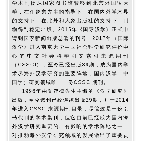
学术刊物从国家图书馆转移到北京外国语大
学，在任继愈先生的指导下，在国内外学术界
的支持下，在北外和大象出版社的支持下，刊
物得到稳定出版。2015年《国际汉学》正式申
请到国家新闻出版总署的刊号，2017年《国际
汉学》进入南京大学中国社会科学研究评价中
心的中文社会科学引文索引来源期刊
（CSSCI），至今已经出版39期，成为国内学
术界海外汉学研究的重要阵地，国内汉学（中
国学）研究领域唯一一份CSSCI期刊。
1996年由阎存德先生主编的《汉学研究》
出版，至今该刊已经连续出版29期，并于2014
年进入CSSCI来源期刊目录，尽管这是一份以
书代刊的学术集刊，但它目前已经成为国内海
外汉学研究重要的、有影响的学术阵地之一，
对推动海外汉学研究领域的发展做出了重要贡