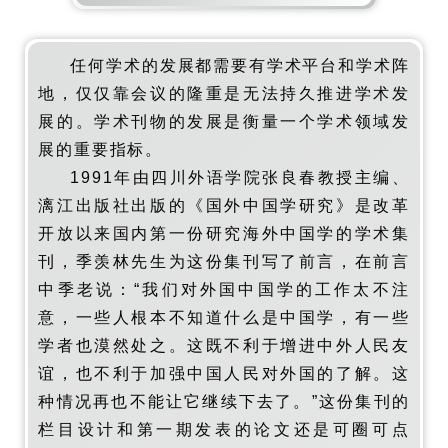
任何学术的发展都需要有学术平台和学术阵
地，仅仅靠会议的隆重是无法持久推进学术发
展的。学术刊物的发展是衡量一个学术领域发
展的重要指标。
1991年由四川外语学院张良春教授主编、
漓江出版社出版的《国外中国学研究》是改革
开放以来国内第一份研究海外中国学的学术集
刊，季羡林先生为这份集刊写了前言，在前言
中季老说：“我们对外国中国学的工作太不注
意，一些人根本不知道什么是中国学，有一些
学者也漠然处之。这既不利于增进中外人民友
谊，也不利于加强中国人民对外国的了解。这
种情况再也不能让它继续下去了。”这份集刊的
栏目设计和第一期发表的论文还是可圈可点