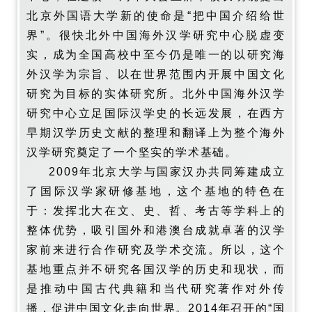
北京外国语大学新的使命是“把中国介绍给世
界”。很快北外中国海外汉学研究中心脱虚变
实，成为全国高校中至今仍是唯一的以研究海
外汉学为宗旨、以在世界范围内开展中国文化
研究为目标的实体研究所。北外中国海外汉学
研究中心立足国际汉学史的长远发展，在西方
早期汉学历史文献的整理和翻译上为整个海外
汉学研究奠定了一个坚实的学术基础。
2009年北京大学与国家汉办共同筹建成立
了国际汉学家研修基地，这个基地的特色在
于：发挥北大在文、史、哲、考古等学科上的
整体优势，吸引国外和港澳台成就卓著的汉学
家前来进行合作研究及学术交流。所以，这个
基地重点并不研究各国汉学的历史和现状，而
是推动中国古代典籍和当代研究著作对外传
播，促进中国文化走向世界。2014年召开的“国