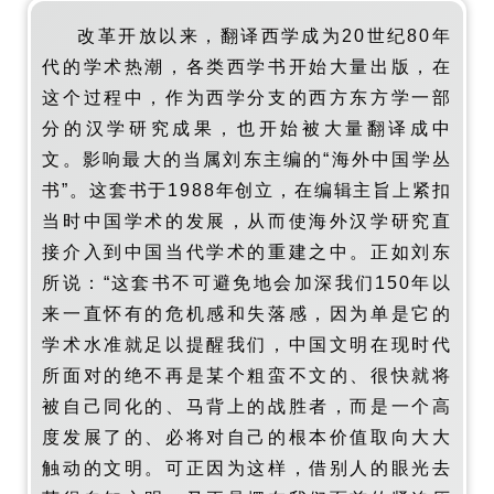
改革开放以来，翻译西学成为20世纪80年
代的学术热潮，各类西学书开始大量出版，在
这个过程中，作为西学分支的西方东方学一部
分的汉学研究成果，也开始被大量翻译成中
文。影响最大的当属刘东主编的“海外中国学丛
书”。这套书于1988年创立，在编辑主旨上紧扣
当时中国学术的发展，从而使海外汉学研究直
接介入到中国当代学术的重建之中。正如刘东
所说：“这套书不可避免地会加深我们150年以
来一直怀有的危机感和失落感，因为单是它的
学术水准就足以提醒我们，中国文明在现时代
所面对的绝不再是某个粗蛮不文的、很快就将
被自己同化的、马背上的战胜者，而是一个高
度发展了的、必将对自己的根本价值取向大大
触动的文明。可正因为这样，借别人的眼光去