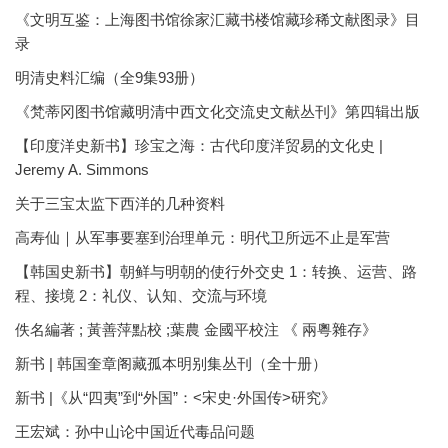
《文明互鉴：上海图书馆徐家汇藏书楼馆藏珍稀文献图录》目
录
明清史料汇编（全9集93册）
《梵蒂冈图书馆藏明清中西文化交流史文献丛刊》第四辑出版
【印度洋史新书】珍宝之海：古代印度洋贸易的文化史 |
Jeremy A. Simmons
关于三宝太监下西洋的几种资料
高寿仙｜从军事要塞到治理单元：明代卫所远不止是军营
【韩国史新书】朝鲜与明朝的使行外交史 1：转换、运营、路
程、接境 2：礼仪、认知、交流与环境
佚名編著 ; 黃善萍點校 ;葉農 金國平校注 《 兩粵雜存》
新书 | 韩国奎章阁藏孤本明别集丛刊（全十册）
新书 |《从“四夷”到“外国”：<宋史·外国传>研究》
王宏斌：孙中山论中国近代毒品问题