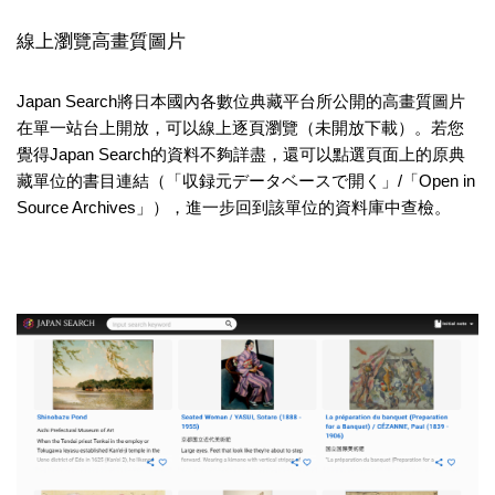
線上瀏覽高畫質圖片
Japan Search將日本國內各數位典藏平台所公開的高畫質圖片
在單一站台上開放，可以線上逐頁瀏覽（未開放下載）。若您
覺得Japan Search的資料不夠詳盡，還可以點選頁面上的原典
藏單位的書目連結（「収録元データベースで開く」/「Open in
Source Archives」），進一步回到該單位的資料庫中查檢。