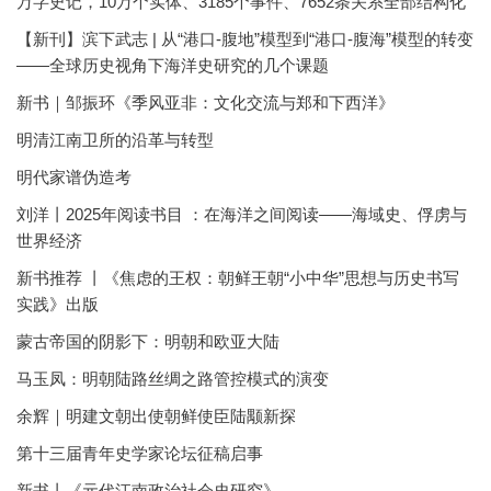
万字史记，10万个实体、3185个事件、7652条关系全部结构化
【新刊】滨下武志 | 从“港口-腹地”模型到“港口-腹海”模型的转变
——全球历史视角下海洋史研究的几个课题
新书｜邹振环《季风亚非：文化交流与郑和下西洋》
明清江南卫所的沿革与转型
明代家谱伪造考
刘洋丨2025年阅读书目 ：在海洋之间阅读——海域史、俘虏与
世界经济
新书推荐 丨《焦虑的王权：朝鲜王朝“小中华”思想与历史书写
实践》出版
蒙古帝国的阴影下：明朝和欧亚大陆
马玉凤：明朝陆路丝绸之路管控模式的演变
余辉｜明建文朝出使朝鲜使臣陆颙新探
第十三届青年史学家论坛征稿启事
新书丨《元代江南政治社会史研究》