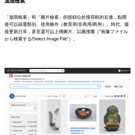
進階檢索
「進階檢索」和「圖片檢索」的按鈕位於搜尋框的右邊，點開
後可以篩選類別、使用條件（教育用/非商用/商用）、時代、最
後更新日等，甚至還可以上傳圖片、以圖搜圖（“画像ファイル
から検索する/Select Image File”）。