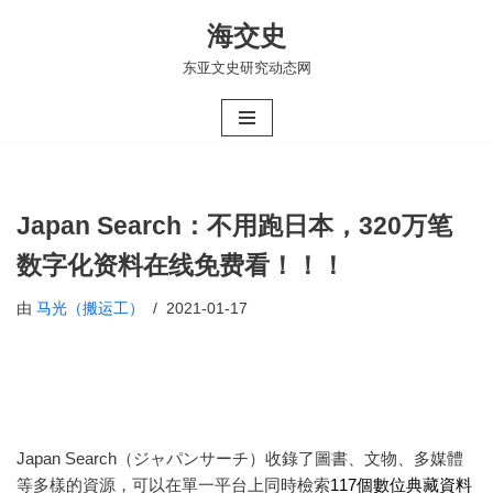
海交史
跳
东亚文史研究动态网
至
正
文
Japan Search：不用跑日本，320万笔
数字化资料在线免费看！！！
由
马光（搬运工）
2021-01-17
Japan Search（ジャパンサーチ）收錄了圖書、文物、多媒體
等多樣的資源，可以在單一平台上同時檢索
117個數位典藏資料