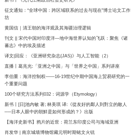
征文通知：“全球中国：跨区域联系的过去与现在”博士论文工作
坊
黄国信｜清王朝的海洋观及其海疆治理逻辑
刊文 || 宋代中国对印度洋—地中海世界认知的飞跃：聚焦《诸
蕃志》中的埃及描述
译文|回应：《亚洲研究杂志(JAS)》与人工智能（2）
直播丨葛兆光:「亚洲之中国」与「世界之中国」系列讲座
李伯重：海洋控制权——16-19世纪中期中国海上贸易研究的一
个重要问题
100个研究方法系列032：词源学（Etymology）
新书丨[日]池內敏 著; 林美琪 译:《從友好的鄰人到對立的敵人
──日本人眼中的朝鮮是如何形成的？》出版
【海洋史新书】鸦片的近世：荷兰东印度公司与海域亚洲
肖发华 | 南京城墙博物馆藏元明时期铭文火铳