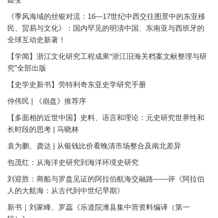
《季风海域的丝银对流：16—17世纪中西交往图景中的东亚移
民、贸易与文化》：国内罕见的明清中国、东南亚与西班牙的
全球互动史新著！
【学闻】浙江文化研究工程成果“浙江旧海关档案文献整理与研
究”全部出版
【史学史新书】劳特利奇东亚史学研究手册
仲伟民 | 《崩盘》推荐序
【多面相的近世中国】史料、语言和理论：元史研究世界性和
长时段的思考 | 马晓林
袁为鹏、龚达 | 从银钱比价看晚清市场整合及南北差异
包茂红：从海洋史研究到海洋环境史研究
刘迎胜：商船与罗盘见证的阿拉伯航海交融路——评《阿拉伯
人的大航海：从古代到中世纪早期》
新书｜刘家峰、罗蕊《乐道院潍县集中营资料编译（第一