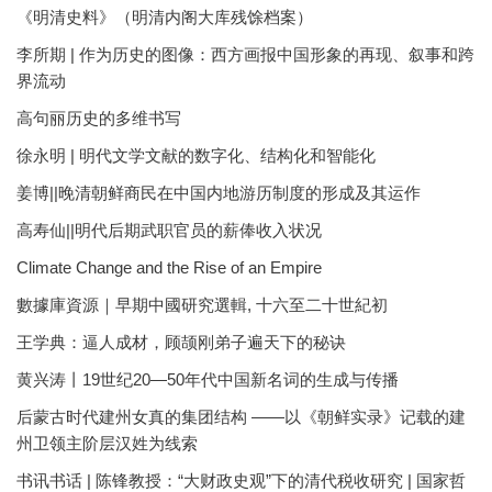
《明清史料》（明清内阁大库残馀档案）
李所期 | 作为历史的图像：西方画报中国形象的再现、叙事和跨
界流动
高句丽历史的多维书写
徐永明 | 明代文学文献的数字化、结构化和智能化
姜博||晚清朝鲜商民在中国内地游历制度的形成及其运作
高寿仙||明代后期武职官员的薪俸收入状况
Climate Change and the Rise of an Empire
數據庫資源｜早期中國研究選輯, 十六至二十世紀初
王学典：逼人成材，顾颉刚弟子遍天下的秘诀
黄兴涛丨19世纪20—50年代中国新名词的生成与传播
后蒙古时代建州女真的集团结构 ——以《朝鲜实录》记载的建
州卫领主阶层汉姓为线索
书讯书话 | 陈锋教授：“大财政史观”下的清代税收研究 | 国家哲