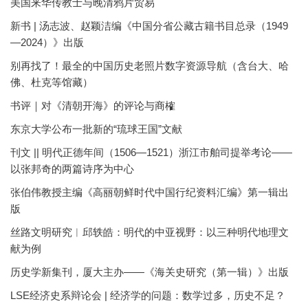
美国来华传教士与晚清鸦片贸易
新书 | 汤志波、赵颖洁编《中国分省公藏古籍书目总录（1949
—2024）》出版
别再找了！最全的中国历史老照片数字资源导航（含台大、哈
佛、杜克等馆藏）
书评｜对《清朝开海》的评论与商榷
东京大学公布一批新的“琉球王国”文献
刊文 || 明代正德年间（1506—1521）浙江市舶司提举考论——
以张邦奇的两篇诗序为中心
张伯伟教授主编《高丽朝鲜时代中国行纪资料汇编》第一辑出
版
丝路文明研究︱邱轶皓：明代的中亚视野：以三种明代地理文
献为例
历史学新集刊，厦大主办——《海关史研究（第一辑）》出版
LSE经济史系辩论会 | 经济学的问题：数学过多，历史不足？