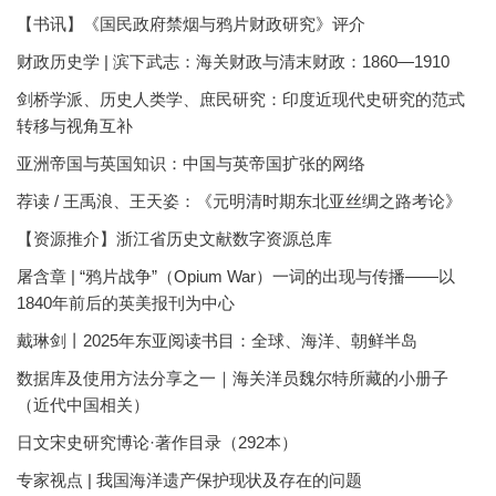
【书讯】《国民政府禁烟与鸦片财政研究》评介
财政历史学 | 滨下武志：海关财政与清末财政：1860—1910
剑桥学派、历史人类学、庶民研究：印度近现代史研究的范式
转移与视角互补
亚洲帝国与英国知识：中国与英帝国扩张的网络
荐读 / 王禹浪、王天姿：《元明清时期东北亚丝绸之路考论》
【资源推介】浙江省历史文献数字资源总库
屠含章 | “鸦片战争”（Opium War）一词的出现与传播——以
1840年前后的英美报刊为中心
戴琳剑丨2025年东亚阅读书目：全球、海洋、朝鲜半岛
数据库及使用方法分享之一｜海关洋员魏尔特所藏的小册子
（近代中国相关）
日文宋史研究博论·著作目录（292本）
专家视点 | 我国海洋遗产保护现状及存在的问题