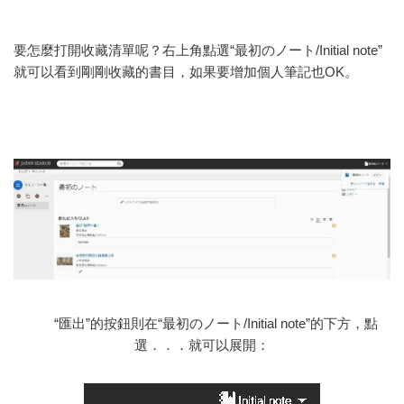
要怎麼打開收藏清單呢？右上角點選“最初のノート/Initial note”
就可以看到剛剛收藏的書目，如果要增加個人筆記也OK。
“匯出”的按鈕則在“最初のノート/Initial note”的下方，點
選．．．就可以展開：