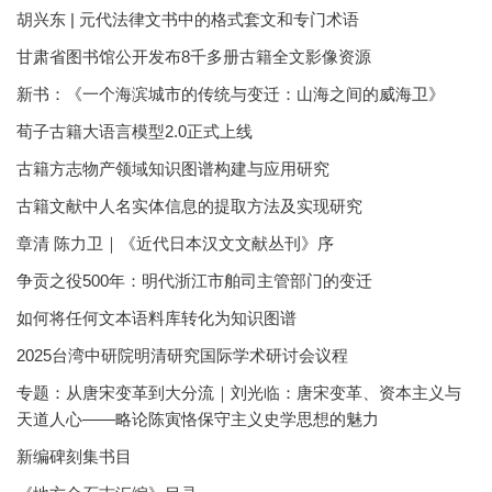
胡兴东 | 元代法律文书中的格式套文和专门术语
甘肃省图书馆公开发布8千多册古籍全文影像资源
新书：《一个海滨城市的传统与变迁：山海之间的威海卫》
荀子古籍大语言模型2.0正式上线
古籍方志物产领域知识图谱构建与应用研究
古籍文献中人名实体信息的提取方法及实现研究
章清 陈力卫｜《近代日本汉文文献丛刊》序
争贡之役500年：明代浙江市舶司主管部门的变迁
如何将任何文本语料库转化为知识图谱
2025台湾中研院明清研究国际学术研讨会议程
专题：从唐宋变革到大分流｜刘光临：唐宋变革、资本主义与
天道人心——略论陈寅恪保守主义史学思想的魅力
新编碑刻集书目