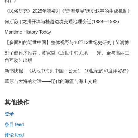
辑）》
《民俗研究》2025年第4期|《“迁海复界”历史叙事的生成机制》
何斯薇 | 龙州开埠与桂越边境交通地理变迁(1889—1932)
Maritime History Today
【多面相的近世中国】整体视野与10至13世纪史研究 | 苗润博
刘子健作序推荐，黄宽重《近世中韩关系——宋、金与高丽三
角互动》出版
新书快报 | 《从地中海到中国：公元1—10世纪的印度洋贸易》
草原与大海的对话——辽代的海疆与海上交通
其他操作
登录
条目 feed
评论 feed