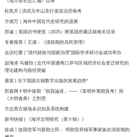
《地方金石志汇编》目录
杜凯月 | 洪武元年山东行省设治济南考
方徳万｜海外中国近代史研究的进展
郑诚｜英国访书便览（2025）附英国所藏汉籍相关目录
专著推荐丨王潞：《清前期的岛民管理》
会议纪要 | “清代财政与国家治理”国际学术研讨会成功举办
赵海涛 马健恒 | 近代中国通商口岸与区域经济社会变迁研究的
理论建构与路径突破
唐宸 | 当下我国古籍数字出版的发展趋势*
郭嘉輝 ‖ 明中後期「朝貢論述」——《皇明外夷朝貢考》與
《大明會典》之對照
方志类古籍地名识别及系统构建
新书快报 | 《海洋文明研究（第十辑）》
徐成丨故国世军与新朝士民： 明朝宣府镇军事家族在清前期的
嬗变