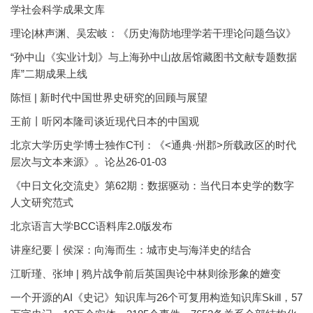
学社会科学成果文库
理论|林声渊、吴宏岐：《历史海防地理学若干理论问题刍议》
“孙中山《实业计划》与上海孙中山故居馆藏图书文献专题数据
库”二期成果上线
陈恒 | 新时代中国世界史研究的回顾与展望
王前丨听冈本隆司谈近现代日本的中国观
北京大学历史学博士独作C刊：《<通典·州郡>所载政区的时代
层次与文本来源》。论丛26-01-03
《中日文化交流史》第62期：数据驱动：当代日本史学的数字
人文研究范式
北京语言大学BCC语料库2.0版发布
讲座纪要丨侯深：向海而生：城市史与海洋史的结合
江昕瑾、张坤 | 鸦片战争前后英国舆论中林则徐形象的嬗变
一个开源的AI《史记》知识库与26个可复用构造知识库Skill，57