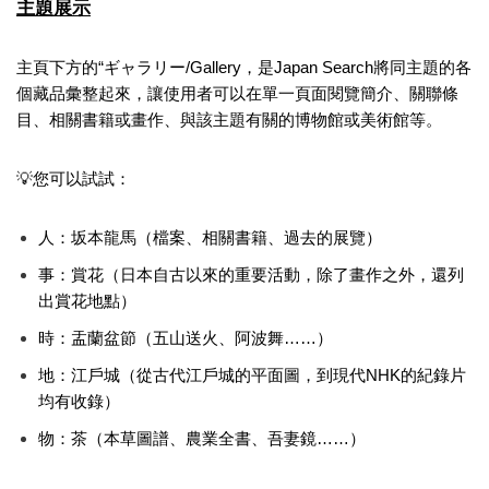
主題展示
主頁下方的“
ギャラリー/Gallery
，是Japan Search將同主題的各
個藏品彙整起來，讓使用者可以在單一頁面閱覽簡介、關聯條
目、相關書籍或畫作、與該主題有關的博物館或美術館等。
💡您可以試試：
人：
坂本龍馬
（檔案、相關書籍、過去的展覽）
事：
賞花
（日本自古以來的重要活動，除了畫作之外，還列
出賞花地點）
時：
盂蘭盆節
（五山送火、阿波舞……）
地：
江戶城
（從古代江戶城的平面圖，到現代NHK的紀錄片
均有收錄）
物：
茶
（本草圖譜、農業全書、吾妻鏡……）