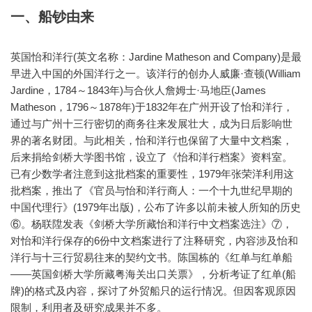
一、船钞由来
英国怡和洋行(英文名称：Jardine Matheson and Company)是最
早进入中国的外国洋行之一。该洋行的创办人威廉·查顿(William
Jardine，1784～1843年)与合伙人詹姆士·马地臣(James
Matheson，1796～1878年)于1832年在广州开设了怡和洋行，
通过与广州十三行密切的商务往来发展壮大，成为日后影响世
界的著名财团。与此相关，怡和洋行也保留了大量中文档案，
后来捐给剑桥大学图书馆，设立了《怡和洋行档案》资料室。
已有少数学者注意到这批档案的重要性，1979年张荣洋利用这
批档案，推出了《官员与怡和洋行商人：一个十九世纪早期的
中国代理行》(1979年出版)，公布了许多以前未被人所知的历史
⑥。杨联陞发表《剑桥大学所藏怡和洋行中文档案选注》⑦，
对怡和洋行保存的6份中文档案进行了注释研究，内容涉及怡和
洋行与十三行贸易往来的契约文书。陈国栋的《红单与红单船
——英国剑桥大学所藏粤海关出口关票》，分析考证了红单(船
牌)的格式及内容，探讨了外贸船只的运行情况。但因客观原因
限制，利用者及研究成果并不多。