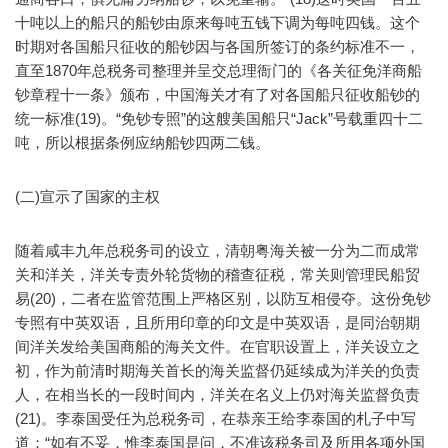
十吨以上的船只的船钞由原来每吨五钱下调为每吨四钱。这个
时期对各国船只征收的船钞因与各国所签订的条约标准不一，
直至1870年总税务司整理并呈交总理衙门的《各关征免洋商船
钞章程十一条》颁布，中国海关才有了对各国船只征收船钞的
统一标准(19)。“免钞专照”的这艘美国船只“Jack”号载重四十二
吨，所以根据条例应纳船钞四两二钱。
(二)宣示了国家的主权
随着咸丰九年总税务司的设立，清朝粤海关被一分为二而成常
关和洋关，洋关专责外轮货物的稽查征税，常关则管理民船贸
易(20)，二者在监管范围上严格区别，以防互相侵夺。这份免钞
专照有中英双语，且所用印章的印文是中英双语，是同治朝期
间洋关发给美国商船的海关文件。在官职设置上，洋关设立之
初，作为前清时期海关首长的海关监督仍延续成为洋关的负责
人，在相当长的一段时间内，洋关在名义上仍对海关监督负责
(21)。李泰国受任为总税务司，在恭亲王给李泰国的札子中写
道：“如有不妥，惟李泰国是问，不准该税务司及所用各项外国