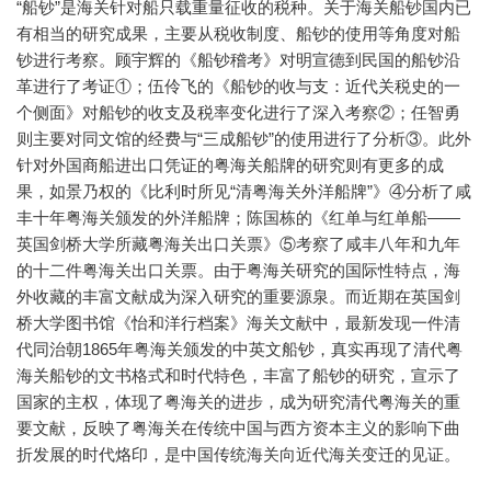
“船钞”是海关针对船只载重量征收的税种。关于海关船钞国内已
有相当的研究成果，主要从税收制度、船钞的使用等角度对船
钞进行考察。顾宇辉的《船钞稽考》对明宣德到民国的船钞沿
革进行了考证①；伍伶飞的《船钞的收与支：近代关税史的一
个侧面》对船钞的收支及税率变化进行了深入考察②；任智勇
则主要对同文馆的经费与“三成船钞”的使用进行了分析③。此外
针对外国商船进出口凭证的粤海关船牌的研究则有更多的成
果，如景乃权的《比利时所见“清粤海关外洋船牌”》④分析了咸
丰十年粤海关颁发的外洋船牌；陈国栋的《红单与红单船——
英国剑桥大学所藏粤海关出口关票》⑤考察了咸丰八年和九年
的十二件粤海关出口关票。由于粤海关研究的国际性特点，海
外收藏的丰富文献成为深入研究的重要源泉。而近期在英国剑
桥大学图书馆《怡和洋行档案》海关文献中，最新发现一件清
代同治朝1865年粤海关颁发的中英文船钞，真实再现了清代粤
海关船钞的文书格式和时代特色，丰富了船钞的研究，宣示了
国家的主权，体现了粤海关的进步，成为研究清代粤海关的重
要文献，反映了粤海关在传统中国与西方资本主义的影响下曲
折发展的时代烙印，是中国传统海关向近代海关变迁的见证。