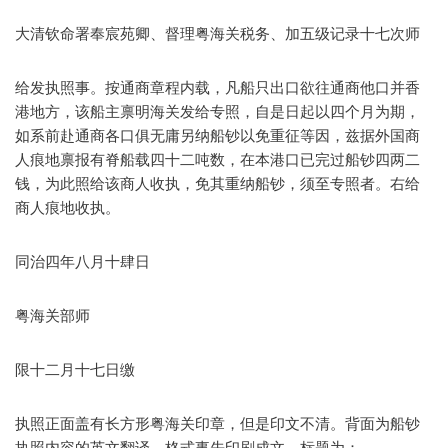
大清钦命署奉宸苑卿、督理粤海关税务、加五级记录十七次师
给发执照事。按通商章程内载，凡船只出口欲往通商他口并香
港地方，该船主禀明海关发给专照，自是日起以四个月为期，
如系前赴通商各口俱无庸另纳船钞以免重征等因，兹据外国商
人痕地禀报有脊船载四十二吨数，在本港口已完过船钞四两二
钱，为此照给该商人收执，免其重纳船钞，须至专照者。右给
商人痕地收执。
同治四年八月十肆日
粤海关部师
限十二月十七日缴
执照正面盖有长方形粤海关印章，但是印文不清。背面为船钞
执照内容的英文翻译，格式事先印刷成文，标题为：