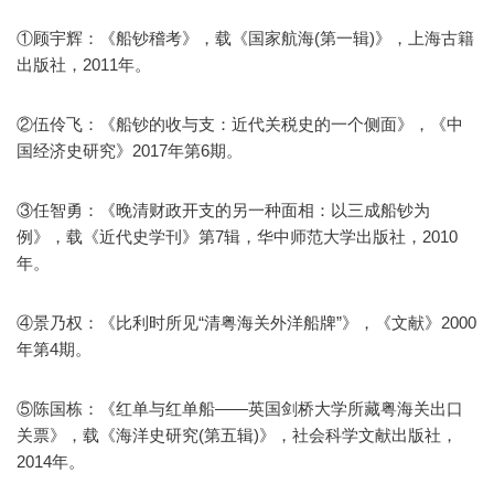
①顾宇辉：《船钞稽考》，载《国家航海(第一辑)》，上海古籍
出版社，2011年。
②伍伶飞：《船钞的收与支：近代关税史的一个侧面》，《中
国经济史研究》2017年第6期。
③任智勇：《晚清财政开支的另一种面相：以三成船钞为
例》，载《近代史学刊》第7辑，华中师范大学出版社，2010
年。
④景乃权：《比利时所见“清粤海关外洋船牌”》，《文献》2000
年第4期。
⑤陈国栋：《红单与红单船——英国剑桥大学所藏粤海关出口
关票》，载《海洋史研究(第五辑)》，社会科学文献出版社，
2014年。