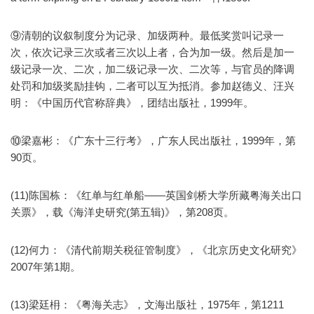
⑨清朝的议叙制度分为记录、加级两种。最低奖赏叫记录一
次，依次记录三次或者三次以上者，合为加一级。然后是加一
级记录一次、二次，加二级记录一次、二次等，与官员的降调
处罚和加级奖励挂钩，二者可以互为抵消。参加赵德义、汪兴
明：《中国历代官称辞典》，团结出版社，1999年。
⑩梁嘉彬：《广东十三行考》，广东人民出版社，1999年，第
90页。
(11)陈国栋：《红单与红单船——英国剑桥大学所藏粤海关出口
关票》，载《海洋史研究(第五辑)》，第208页。
(12)何力：《清代前期关税征管制度》，《北京历史文化研究》
2007年第1期。
(13)梁廷枏：《粤海关志》，文海出版社，1975年，第1211