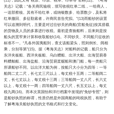
(11)，因此又有“税票、印票、税单、印单等”名称(12)。《粤海
关志》记载：“各关商民输税，填写收税红单二纸，一给商人，
一送部察核。其有不给红单，或纳银数多、给票数少，及私将
红单撤回、多征勒索者，许商民首告究拟。”(13)而船钞的设置
可以追溯到明代，主要是对过往钞关的商船(官船免征)按其搭载
的货物及人员的多寡进行收税。最初是查验船料，后来则是按
船头的宽窄来计算和收取船钞(14)。不同钞关、不同船只征收的
标准不一。“凡各外国夷船到，查丈该船梁头，照则例长、阔相
乘，分别等第”(15)。据《粤海关志》对船料的记载，船只分为
东洋夹板船、西洋夹板船、乌白艚船、出洋大船、出海贸易香
料艚舶船、出海盐船、沿海贸易桨艍船和澳门船，每一类船只
所课船钞不同。以出洋大船为例，按船只大小分为四等：一等
船阔二丈二尺，长七丈三尺以上，每丈税十五两；二等船阔二
丈，长七丈以上，每丈税十三两；三等船阔一丈八尺，长六丈
以上，每丈税十一两；四等船阔一丈六尺，长五丈以上，每丈
税九两(16)。而本次英国怡和洋行档案中发现的“免钞专照”，则
是船钞执照的称谓，性质仍然是外国商船的吨税执照，有助于
了解粤海关船钞执照的文书格式和行文变化。