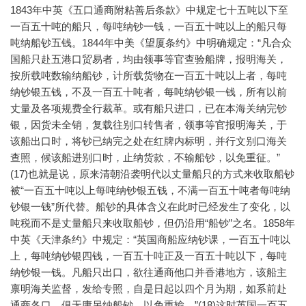
1843年中英《五口通商附粘善后条款》中规定七十五吨以下至
一百五十吨的船只，每吨纳钞一钱，一百五十吨以上的船只每
吨纳船钞五钱。1844年中美《望厦条约》中明确规定：“凡合众
国船只赴五港口贸易者，均由领事等官查验船牌，报明海关，
按所载吨数输纳船钞，计所载货物在一百五十吨以上者，每吨
纳钞银五钱，不及一百五十吨者，每吨纳钞银一钱，所有以前
丈量及各项规费全行裁革。或有船只进口，已在本海关纳完钞
银，因货未全销，复载往别口转售者，领事等官报明海关，于
该船出口时，将钞已纳完之处在红牌内标明，并行文别口海关
查照，候该船进别口时，止纳货款，不输船钞，以免重征。”
(17)也就是说，原来清朝沿袭明代以丈量船只的方式来收取船钞
被“一百五十吨以上每吨纳钞银五钱，不满一百五十吨者每吨纳
钞银一钱”所代替。船钞的具体含义在此时已经发生了变化，以
吨税而不是丈量船只来收取船钞，但仍沿用“船钞”之名。1858年
中英《天津条约》中规定：“英国商船应纳钞课，一百五十吨以
上，每吨纳钞银四钱，一百五十吨正及一百五十吨以下，每吨
纳钞银一钱。凡船只出口，欲往通商他口并香港地方，该船主
禀明海关监督，发给专照，自是日起以四个月为期，如系前赴
通商各口，俱无庸另纳船钞，以免重输。”(18)这时英国一百五