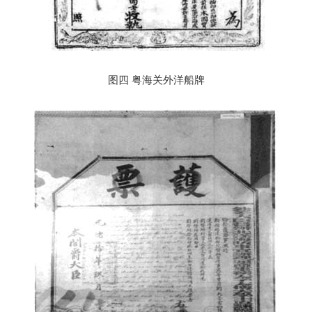
图四 粤海关外洋船牌