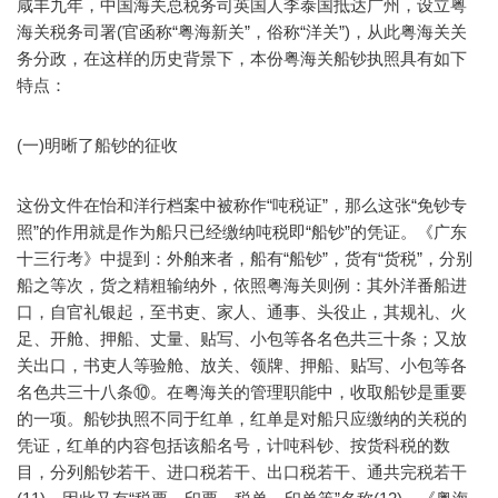
咸丰九年，中国海关总税务司英国人李泰国抵达广州，设立粤
海关税务司署(官函称“粤海新关”，俗称“洋关”)，从此粤海关关
务分政，在这样的历史背景下，本份粤海关船钞执照具有如下
特点：
(一)明晰了船钞的征收
这份文件在怡和洋行档案中被称作“吨税证”，那么这张“免钞专
照”的作用就是作为船只已经缴纳吨税即“船钞”的凭证。《广东
十三行考》中提到：外舶来者，船有“船钞”，货有“货税”，分别
船之等次，货之精粗输纳外，依照粤海关则例：其外洋番船进
口，自官礼银起，至书吏、家人、通事、头役止，其规礼、火
足、开舱、押船、丈量、贴写、小包等各名色共三十条；又放
关出口，书吏人等验舱、放关、领牌、押船、贴写、小包等各
名色共三十八条⑩。在粤海关的管理职能中，收取船钞是重要
的一项。船钞执照不同于红单，红单是对船只应缴纳的关税的
凭证，红单的内容包括该船名号，计吨科钞、按货科税的数
目，分列船钞若干、进口税若干、出口税若干、通共完税若干