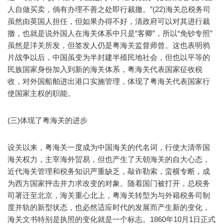
人自做买卖，倘有办理不善之处即行裁撤。”(22)海关总税务司
虽然由英国人担任，但如果办得不好，清政府可以对其进行裁
撤，也就是说外国人在海关体系中只是“客卿”，所以“免钞专照”
虽然是洋关所发，但签发人仍是粤海关监督师曾。这也表明鸦
片战争以后，中国虽变为半封建半殖民地社会，但也以平等的
民族国家身份加入到新的海关体系，粤海关代表国家征收税
收，对外国船舶进出港口实施管理，体现了粤海关代表国家行
使国家主权的职能。
(三)体现了粤海关的进步
设关以来，粤海关一度成为中国海关的代名词，行使大清帝国
海关权力，主宰海外贸易，但也产生了天朝海关的自大心态，
近代海关管理和税务知识严重缺乏，敲诈勒索，蛮横专断，成
为西方国家抨击并力求改变的对象。随着国门被打开，总税务
司署迁至北京，海关重心北上，粤海关转型为与外籍税务司制
度并轨的新型状态，也必然适应时代的发展而产生新的变化，
海关文书特别是执照的变化就是一个标志。1860年10月1日正式