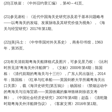
(20)王铁崖：《中外旧约章汇编》，第40～41页。
(21)参见谢松：《近代中国海关史研究涉及若干基本问题略考
——以粤海关的发端、发展脉络及其研究价值为视角》，《海
关与经贸研究》2017年第1期。
(22)[美]马士：《中华帝国对外关系史》，商务印书馆，1963
年，第35页。
(23)有关清前期粤海关船牌格式及图片，可参见景乃权：《比利
时所见清“粤海关外洋船牌”》，《文献》2000年第4期；陈国
栋：《清代前期的粤海关与十三行》，广东人民出版社，2014
年；陈国栋：《红单与红单船——英国剑桥大学所藏粤海关出
口关票》，载《海洋史研究(第五辑)》；杨国祯：《禁烟运动中
的粤海关与沿海贸易——英国收藏的豫坤致林则徐咨文考
释》，《中国社会经济史研究》2007年第4期；赵磊：《清乾隆
时期粤海关外洋船牌刍议》，《客家文博》2016年第1期。