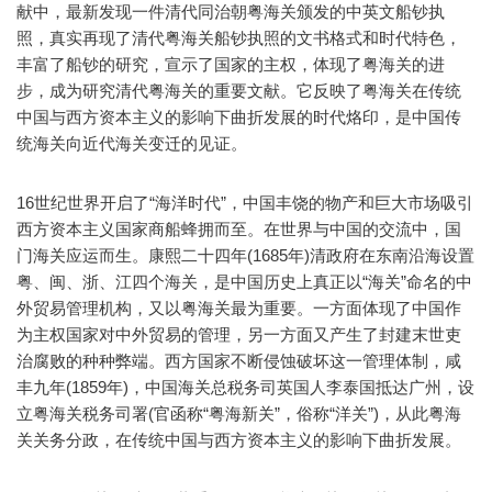
献中，最新发现一件清代同治朝粤海关颁发的中英文船钞执
照，真实再现了清代粤海关船钞执照的文书格式和时代特色，
丰富了船钞的研究，宣示了国家的主权，体现了粤海关的进
步，成为研究清代粤海关的重要文献。它反映了粤海关在传统
中国与西方资本主义的影响下曲折发展的时代烙印，是中国传
统海关向近代海关变迁的见证。
16世纪世界开启了“海洋时代”，中国丰饶的物产和巨大市场吸引
西方资本主义国家商船蜂拥而至。在世界与中国的交流中，国
门海关应运而生。康熙二十四年(1685年)清政府在东南沿海设置
粤、闽、浙、江四个海关，是中国历史上真正以“海关”命名的中
外贸易管理机构，又以粤海关最为重要。一方面体现了中国作
为主权国家对中外贸易的管理，另一方面又产生了封建末世吏
治腐败的种种弊端。西方国家不断侵蚀破坏这一管理体制，咸
丰九年(1859年)，中国海关总税务司英国人李泰国抵达广州，设
立粤海关税务司署(官函称“粤海新关”，俗称“洋关”)，从此粤海
关关务分政，在传统中国与西方资本主义的影响下曲折发展。