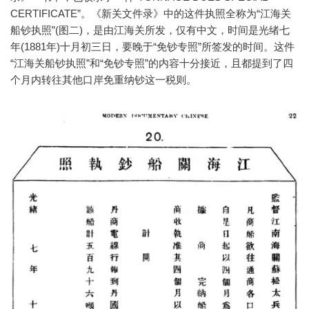
CERTIFICATE”。《新关文件录》中的这件执照全称为“江海关
船钞执照”(图二)，是由江海关所发，仅有中文，时间是光绪七
年(1881年)十月初三日，要晚于“免钞专照”所签发的时间。这件
“江海关船钞执照”和“免钞专照”的内容十分接近，且都提到了四
个月内转往其他口岸免重纳钞这一税则。