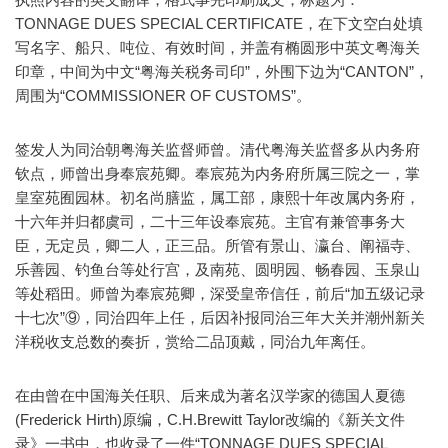
TONNAGE DUES SPECIAL CERTIFICATE，在下文空白处填
写名字、船只、吨位、有效时间，并盖有椭圆形中英文粤海关
印章，中间为中文“粤海关税务司印”，外围下边为“CANTON”，
周围为“COMMISSIONER OF CUSTOMS”。
签发人为同治朝粤海关监督师曾。清代粤海关监督多从内务府
钦点，师曾出身奉宸苑卿。奉宸苑为内务府所属三院之一，掌
皇室苑囿园林。初名尚膳监，属工部，康熙十年改属内务府，
十六年并归都虞司，二十三年设奉宸苑。主官有兼管事务大
臣，无定员，卿二人，正三品。所管有景山、瀛台、阐福寺、
乐善园、钓鱼台等处行宫，及南苑、圆明园、畅春园、玉泉山
等处稻田。师曾为奉宸苑卿，深受皇帝信任，前后“加五级记录
十七次”⑨，同治四年上任，后因补报同治三年大关并潮州新关
洋税收支总数的奏折，赏给二品顶戴，同治九年离任。
在由曾在中国海关任职、后来成为著名汉学家的德国人夏德
(Frederick Hirth)原编，C.H.Brewitt Taylor改编的《新关文件
录》一书中，也收录了一件“TONNAGE DUES SPECIAL