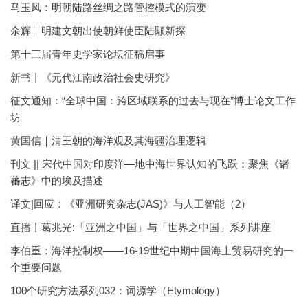
马玉凤：明朝陆路丝绸之路管控模式的演变
余辉｜明建文朝出使朝鲜使臣陆颙新探
第十三届青年史学家论坛征稿启事
新书丨《元代江南政治社会史研究》
征文通知：“全球中国：跨区域联系的过去与现在”博士论文工作
坊
黄国信｜清王朝的海洋观及其海疆治理逻辑
刊文 || 宋代中国对印度洋—地中海世界认知的飞跃：聚焦《诸
蕃志》中的埃及描述
译文|回应：《亚洲研究杂志(JAS)》与人工智能（2）
直播丨葛兆光:「亚洲之中国」与「世界之中国」系列讲座
李伯重：海洋控制权——16-19世纪中期中国海上贸易研究的一
个重要问题
100个研究方法系列032：词源学（Etymology）