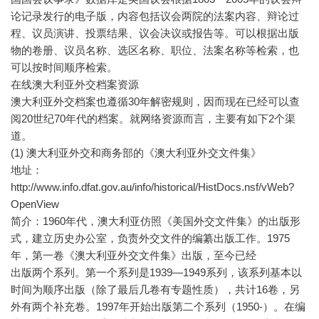
论记录发行的电子版，内容包括议会两院的法案内容、辩论过
程、议员演讲、投票结果、议会决议或报告等。可以根据出版
物的卷册、议员名称、选区名称、职位、法案名称等检索，也
可以按时间顺序检索。
在线澳大利亚外交档案资源
澳大利亚外交档案也遵循30年解密规则，因而现在已经可以查
阅20世纪70年代的档案。就网络资源而言，主要有如下2个渠
道。
(1) 澳大利亚外交和商务部的《澳大利亚外交文件集》
地址：
http://www.info.dfat.gov.au/info/historical/HistDocs.nsf/vWeb?
OpenView
简介：1960年代，澳大利亚仿照《美国外交文件集》的出版形
式，建立历史办公室，负责外交文件的编纂出版工作。1975
年，第一卷《澳大利亚外交文件集》出版，至今已经
出版两个系列。第一个系列是1939—1949系列，该系列基本以
时间为顺序出版（除了最后几卷有专题性质），共计16卷，另
外有两个补充卷。1997年开始出版第二个系列（1950-）。在编