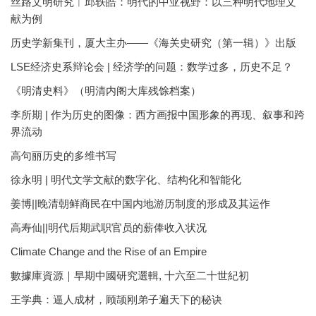
丝路文明研究︱邱轶皓：明代的中亚视野：以三种明代地理文
献为例
历史学新集刊，厦大主办——《海关史研究（第一辑）》出版
LSE经济史系辩论会 | 经济学的问题：数学过多，历史不足？
《明清史料》（明清内阁大库残馀档案）
李所期 | 作为历史的图像：西方画报中国形象的再现、叙事和跨
界流动
高句丽历史的多维书写
徐永明 | 明代文学文献的数字化、结构化和智能化
姜博||晚清朝鲜商民在中国内地游历制度的形成及其运作
高寿仙||明代后期武职官员的薪俸收入状况
Climate Change and the Rise of an Empire
數據庫資源｜早期中國研究選輯, 十六至二十世紀初
王学典：逼人成材，顾颉刚弟子遍天下的秘诀