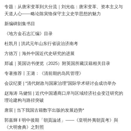
专题：从唐宋变革到大分流｜刘光临：唐宋变革、资本主义与
天道人心——略论陈寅恪保守主义史学思想的魅力
新编碑刻集书目
《地方金石志汇编》目录
杜凯月 | 洪武元年山东行省设治济南考
方徳万｜海外中国近代史研究的进展
郑诚｜英国访书便览（2025）附英国所藏汉籍相关目录
专著推荐丨王潞：《清前期的岛民管理》
会议纪要 | “清代财政与国家治理”国际学术研讨会成功举办
赵海涛 马健恒 | 近代中国通商口岸与区域经济社会变迁研究的
理论建构与路径突破
唐宸 | 当下我国古籍数字出版的发展趋势*
郭嘉輝 ‖ 明中後期「朝貢論述」——《皇明外夷朝貢考》與
《大明會典》之對照