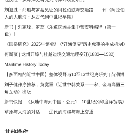
刘迎胜：商船与罗盘见证的阿拉伯航海交融路——评《阿拉伯
人的大航海：从古代到中世纪早期》
新书｜刘家峰、罗蕊《乐道院潍县集中营资料编译（第一
辑）》
《民俗研究》2025年第4期|《“迁海复界”历史叙事的生成机制》
何斯薇 | 龙州开埠与桂越边境交通地理变迁(1889—1932)
Maritime History Today
【多面相的近世中国】整体视野与10至13世纪史研究 | 苗润博
刘子健作序推荐，黄宽重《近世中韩关系——宋、金与高丽三
角互动》出版
新书快报 | 《从地中海到中国：公元1—10世纪的印度洋贸易》
草原与大海的对话——辽代的海疆与海上交通
其他操作