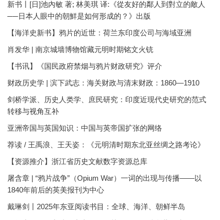
新书丨[日]池內敏 著; 林美琪 译:《從友好的鄰人到對立的敵人
──日本人眼中的朝鮮是如何形成的？》出版
【海洋史新书】鸦片的近世：荷兰东印度公司与海域亚洲
肖发华 | 南京城墙博物馆藏元明时期铭文火铳
【书讯】《国民政府禁烟与鸦片财政研究》评介
财政历史学 | 滨下武志：海关财政与清末财政：1860—1910
剑桥学派、历史人类学、庶民研究：印度近现代史研究的范式
转移与视角互补
亚洲帝国与英国知识：中国与英帝国扩张的网络
荐读 / 王禹浪、王天姿：《元明清时期东北亚丝绸之路考论》
【资源推介】浙江省历史文献数字资源总库
屠含章 | “鸦片战争”（Opium War）一词的出现与传播——以
1840年前后的英美报刊为中心
戴琳剑丨2025年东亚阅读书目：全球、海洋、朝鲜半岛