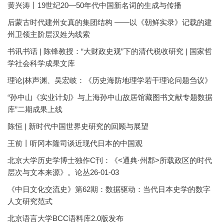
黄兴涛丨19世纪20—50年代中国新名词的生成与传播
后蒙古时代建州女真的集团结构 ——以《朝鲜实录》记载的建
州卫领主阶层汉姓为线索
书讯书话 | 陈锋教授：“大财政史观”下的清代税收研究 | 国家哲
学社会科学成果文库
理论|林声渊、吴宏岐：《历史海防地理学若干理论问题刍议》
“孙中山《实业计划》与上海孙中山故居馆藏图书文献专题数据
库”二期成果上线
陈恒 | 新时代中国世界史研究的回顾与展望
王前丨听冈本隆司谈近现代日本的中国观
北京大学历史学博士独作C刊：《<通典·州郡>所载政区的时代
层次与文本来源》。论丛26-01-03
《中日文化交流史》第62期：数据驱动：当代日本史学的数字
人文研究范式
北京语言大学BCC语料库2.0版发布