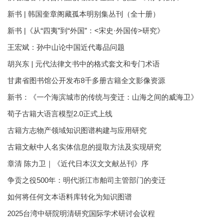
新书 | 韩国奎章阁藏孤本明别集丛刊（全十册）
新书 |《从“四夷”到“外国”：<宋史·外国传>研究》
王宏斌：孙中山论中国近代毒品问题
胡兴东 | 元代法律文书中的格式套文和专门术语
甘肃省图书馆公开发布8千多册古籍全文影像资源
新书：《一个海滨城市的传统与变迁：山海之间的威海卫》
荀子古籍大语言模型2.0正式上线
古籍方志物产领域知识图谱构建与应用研究
古籍文献中人名实体信息的提取方法及实现研究
章清 陈力卫｜《近代日本汉文文献丛刊》序
争贡之役500年：明代浙江市舶司主管部门的变迁
如何将任何文本语料库转化为知识图谱
2025台湾中研院明清研究国际学术研讨会议程