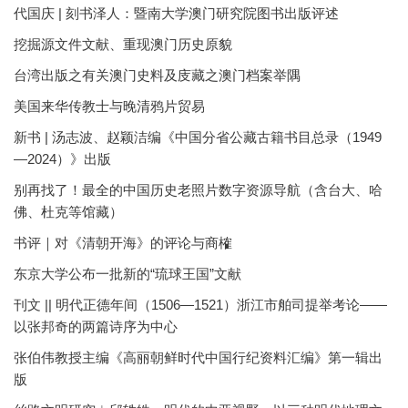
代国庆 | 刻书泽人：暨南大学澳门研究院图书出版评述
挖掘源文件文献、重现澳门历史原貌
台湾出版之有关澳门史料及庋藏之澳门档案举隅
美国来华传教士与晚清鸦片贸易
新书 | 汤志波、赵颖洁编《中国分省公藏古籍书目总录（1949
—2024）》出版
别再找了！最全的中国历史老照片数字资源导航（含台大、哈
佛、杜克等馆藏）
书评｜对《清朝开海》的评论与商榷
东京大学公布一批新的“琉球王国”文献
刊文 || 明代正德年间（1506—1521）浙江市舶司提举考论——
以张邦奇的两篇诗序为中心
张伯伟教授主编《高丽朝鲜时代中国行纪资料汇编》第一辑出
版