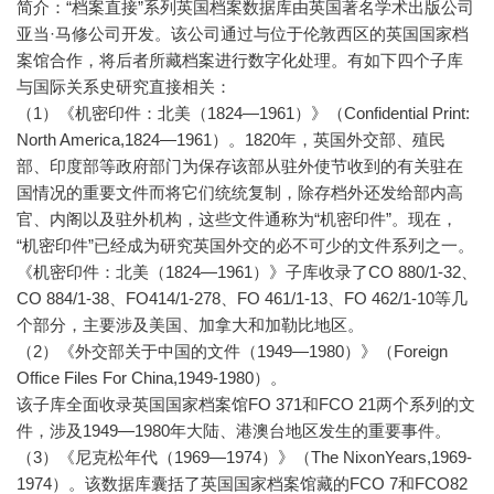
简介：“档案直接”系列英国档案数据库由英国著名学术出版公司
亚当·马修公司开发。该公司通过与位于伦敦西区的英国国家档
案馆合作，将后者所藏档案进行数字化处理。有如下四个子库
与国际关系史研究直接相关：
（1）《机密印件：北美（1824—1961）》（Confidential Print:
North America,1824—1961）。1820年，英国外交部、殖民
部、印度部等政府部门为保存该部从驻外使节收到的有关驻在
国情况的重要文件而将它们统统复制，除存档外还发给部内高
官、内阁以及驻外机构，这些文件通称为“机密印件”。现在，
“机密印件”已经成为研究英国外交的必不可少的文件系列之一。
《机密印件：北美（1824—1961）》子库收录了CO 880/1-32、
CO 884/1-38、FO414/1-278、FO 461/1-13、FO 462/1-10等几
个部分，主要涉及美国、加拿大和加勒比地区。
（2）《外交部关于中国的文件（1949—1980）》（Foreign
Office Files For China,1949-1980）。
该子库全面收录英国国家档案馆FO 371和FCO 21两个系列的文
件，涉及1949—1980年大陆、港澳台地区发生的重要事件。
（3）《尼克松年代（1969—1974）》（The NixonYears,1969-
1974）。该数据库囊括了英国国家档案馆藏的FCO 7和FCO82