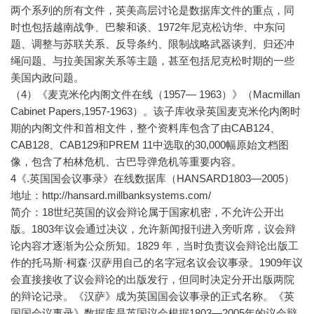
两个系列的所有文件，英美高层讨论是数据库文件的重点，同
时也包括越南战争、巴黎和谈、1972年尼克松访华、中东问
题、调整与苏联关系、反导条约、限制战略武器谈判、归还冲
绳问题、与拉美国家关系等主题，甚至包括尼克松时期的一些
美国内政问题。
（4）《麦克米伦内阁文件在线（1957— 1963）》（Macmillan
Cabinet Papers,1957-1963）。该子库收录英国麦克米伦内阁时
期的内阁文件和首相文件，整个资料库包含了由CAB124、
CAB128、CAB129和PREM 11中选取的30,000幅原始文档图
像，包含了柏林危机、古巴导弹危机等重要内容。
4《.英国国会议事录》在线数据库（HANSARD1803—2005）
地址：http://hansard.millbanksystems.com/
简介：18世纪英国的议会辩论属于国家机密，不允许公开出
版。1803年议会通过决议，允许新闻报刊进入旁听席，议会辩
论内容才逐渐为公众所知。1829 年，当时负责议会辩论出版工
作的托马斯·柯森·汉萨用自己的名字冠名议会议事录。1909年议
会直接接收了议会辩论的出版发行，但同时决定分开出版两院
的辩论记录。《汉萨》成为英国国会议事录的正式名称。《英
国国会议事录》数据库是英国议会根据1803—2005年的议会辩