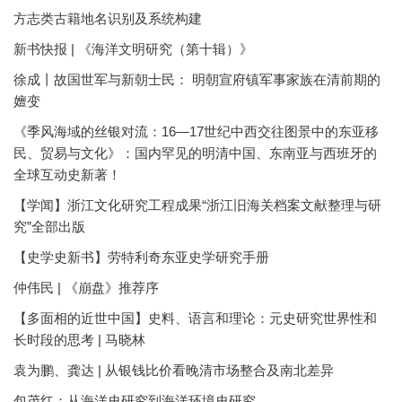
方志类古籍地名识别及系统构建
新书快报 | 《海洋文明研究（第十辑）》
徐成丨故国世军与新朝士民： 明朝宣府镇军事家族在清前期的
嬗变
《季风海域的丝银对流：16—17世纪中西交往图景中的东亚移
民、贸易与文化》：国内罕见的明清中国、东南亚与西班牙的
全球互动史新著！
【学闻】浙江文化研究工程成果“浙江旧海关档案文献整理与研
究”全部出版
【史学史新书】劳特利奇东亚史学研究手册
仲伟民 | 《崩盘》推荐序
【多面相的近世中国】史料、语言和理论：元史研究世界性和
长时段的思考 | 马晓林
袁为鹏、龚达 | 从银钱比价看晚清市场整合及南北差异
包茂红：从海洋史研究到海洋环境史研究