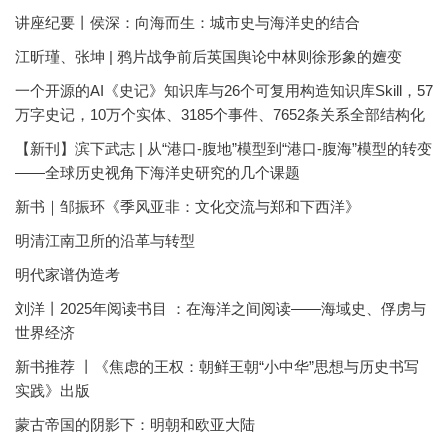
讲座纪要丨侯深：向海而生：城市史与海洋史的结合
江昕瑾、张坤 | 鸦片战争前后英国舆论中林则徐形象的嬗变
一个开源的AI《史记》知识库与26个可复用构造知识库Skill，57
万字史记，10万个实体、3185个事件、7652条关系全部结构化
【新刊】滨下武志 | 从“港口-腹地”模型到“港口-腹海”模型的转变
——全球历史视角下海洋史研究的几个课题
新书｜邹振环《季风亚非：文化交流与郑和下西洋》
明清江南卫所的沿革与转型
明代家谱伪造考
刘洋丨2025年阅读书目 ：在海洋之间阅读——海域史、俘虏与
世界经济
新书推荐 丨《焦虑的王权：朝鲜王朝“小中华”思想与历史书写
实践》出版
蒙古帝国的阴影下：明朝和欧亚大陆