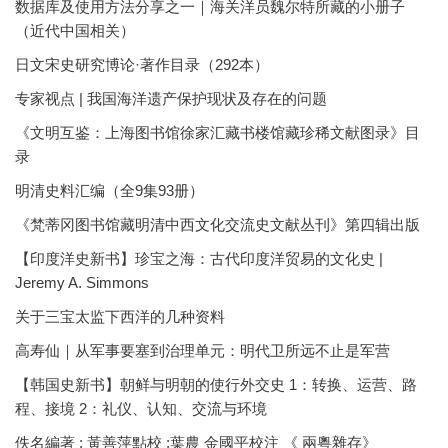
数据库及使用方法分享之一｜海关洋员魏尔特所藏的小册子
（近代中国相关）
日文宋史研究博论·著作目录（292本）
专家视点 | 我国海洋遗产保护现状及存在的问题
《文明互鉴：上海图书馆徐家汇藏书楼馆藏珍稀文献图录》目
录
明清史料汇编（全9集93册）
《梵蒂冈图书馆藏明清中西文化交流史文献丛刊》第四辑出版
【印度洋史新书】珍宝之海：古代印度洋贸易的文化史 |
Jeremy A. Simmons
关于三宝太监下西洋的几种资料
高寿仙｜从军事要塞到治理单元：明代卫所远不止是军营
【韩国史新书】朝鲜与明朝的使行外交史 1：转换、运营、路
程、接境 2：礼仪、认知、交流与环境
佚名編著 ; 黃善萍點校 ;葉農 金國平校注 《 兩粵雜存》