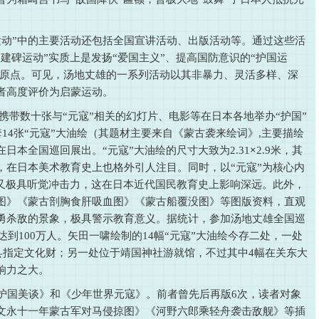
运动”中的主要活动还包括全国宣讲活动、出版活动等。通过这些活
建碑运动”实质上是发扬“爱国主义”、提高国防意识的“护国运
”的原点。可见，汤地丈雄的一系列活动以其非暴力、灵活多样、深
者高度评价为启蒙运动。
雄携带数十张与“元寇”相关的幻灯片、电影等在日本各地举办“护国”
一套14张“元寇”大油绘（其题材主要来自《蒙古袭来绘词》,主要描绘
日本全国巡回展出。“元寇”大油绘的尺寸大致为2.31
×
2.9米，其
，在日本美术教育史上也格外引人注目。同时，以“元寇”为核心内
”又极具听觉冲击力，这在日本近代国民教育史上影响深远。此外，
图》《蒙古剖胸食肝吸血图》《蒙古船覆没图》等图版资料，直观
勇杀敌的景象，极具警示教育意义。据统计，参加汤地丈雄全国巡
达到100万人。矢田一啸绘制的14幅“元寇”大油绘今存二处，一处
县指定文化财；另一处位于靖国神社游就馆，不过其中4幅在关东大
响力之大。
击护国美谈》和《少年世界元寇》。前者曾先后再版6次，读者对象
文永十一年蒙古军对马侵掠图》《河野六郎乘轻舟袭击敌舰》等插