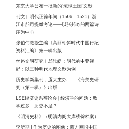
东京大学公布一批新的“琉球王国”文献
刊文 || 明代正德年间（1506—1521）浙
江市舶司提举考论——以张邦奇的两篇诗
序为中心
张伯伟教授主编《高丽朝鲜时代中国行纪
资料汇编》第一辑出版
丝路文明研究︱邱轶皓：明代的中亚视
野：以三种明代地理文献为例
历史学新集刊，厦大主办——《海关史研
究（第一辑）》出版
LSE经济史系辩论会 | 经济学的问题：数
学过多，历史不足？
《明清史料》（明清内阁大库残馀档案）
李所期 | 作为历史的图像：西方画报中国