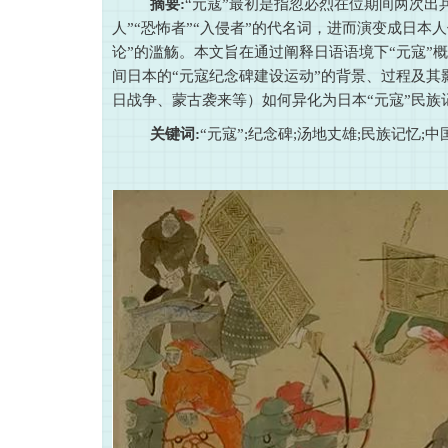
摘要:
“元寇”最初是指忽必烈在位期间两次出
人”“恐怖者”“入侵者”的代名词，进而演变成日
论”的滥觞。本文旨在通过阐释日语语境下“元寇”
间日本的“元寇纪念碑建设运动”的背景、过程及其
日战争、蒙古袭来等）如何异化为日本“元寇”民族
关键词:
“元寇”;纪念碑;汤地丈雄;民族记忆;