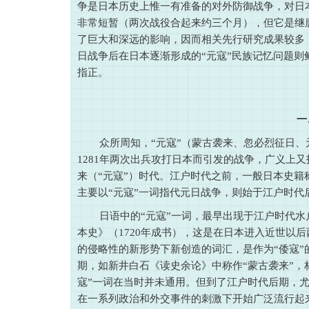
争是日本历史上惟一有准备的对外防御战争，对日
非常短暂（两次战役合起来约三个月），但它是继
了巨大和深远的影响，因而相关先行研究成果较多
日战争后在日本逐渐形成的“元寇”民族记忆问题
指正。
一
众所周知，“元寇”（蒙古袭来、忽必烈征日、
1281年两次出兵攻打日本而引发的战争，广义上又
来（“元寇”）时代。江户时代之前，一般日本史
主要以“元寇”一词指代元日战争，则始于江户时代
日语中的“元寇”一词，最早出现于江户时代水户
本史》（1720年成书），这是在日本进入近世以
的侵略性的新形势下新创造的词汇，是作为“倭寇”
期，如新井白石《读史余论》中称作“蒙古袭来”，
寇”一词在当时并未通用。但到了江户时代后期，尤
在一系列政治和外交事件的刺激下开始广泛流行起