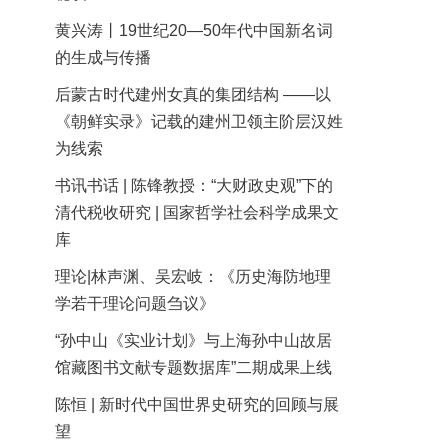
黄兴涛丨19世纪20—50年代中国新名词
的生成与传播
后蒙古时代建州女真的集团结构 ——以
《朝鲜实录》记载的建州卫领主阶层汉姓
为线索
书讯书话 | 陈锋教授：“大财政史观”下的
清代税收研究 | 国家哲学社会科学成果文
库
理论|林声渊、吴宏岐：《历史海防地理
学若干理论问题刍议》
“孙中山《实业计划》与上海孙中山故居
馆藏图书文献专题数据库”二期成果上线
陈恒 | 新时代中国世界史研究的回顾与展
望