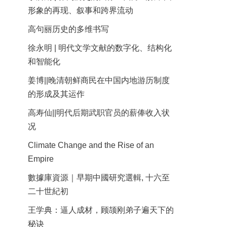
形象的再现、叙事和跨界流动
高句丽历史的多维书写
徐永明 | 明代文学文献的数字化、结构化
和智能化
姜博||晚清朝鲜商民在中国内地游历制度
的形成及其运作
高寿仙||明代后期武职官员的薪俸收入状
况
Climate Change and the Rise of an
Empire
數據庫資源｜早期中國研究選輯, 十六至
二十世紀初
王学典：逼人成材，顾颉刚弟子遍天下的
秘诀