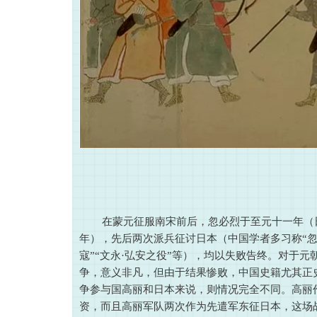
在蒙元征服南宋前后，忽必烈于至元十一年（日
年），先后两次派兵征讨日本（中国学者多习称“忽必
寇”“文永·弘安之役”等），均以失败告终。对于
争，意义非凡，但由于结果惨败，中国史籍尤其正
争参与国高丽和日本来说，则情况完全不同。高丽
资，而且高丽军队两次作为先遣军东征日本，这场