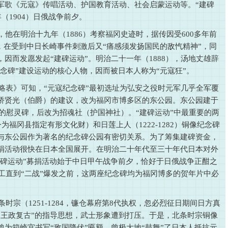
军歌《元寇》传唱活动、护国教育活动、社会启蒙运动等。“建碑
（1904）日俄战争前夕。
他在明治十九年（1886）考察福冈史迹时，据传因受600多年前
”，在受到中日长崎事件刺激后又“痛感须发扬国民的敌忾精神”，同
因而发愿发起“建碑运动”。明治二十一年（1888），汤地丈雄辞
纪念碑”建设运动的核心人物，因而被日本人称为“元寇狂”。
略表》可知，“元寇纪念碑”最初选址为弘安之役时元军几乎全军覆
桥贤光（伯爵）的建议，改为福冈市博多区的东公园。东公园建于
士的慰灵碑，后改为招魂社（护国神社）。“建碑运动”中最重要的两
今为福冈县指定有形文化财）和日莲上人（1222-1282）铜像纪念碑
与东公园作为著名的纪念碑公园有密切关系。为了筹集建碑资金，
捐活动很快在日本全国展开。在明治二十年代至三十年代日本对外
建碑运动”募捐活动始于中日甲午战争前夕，恰好于日俄战争正酣之
竣工直到“二战”爆发之前，这两座纪念碑均为福冈博多的贺年片中必
宗（1251-1284，镰仓幕府第8代执权，忽必烈征日期间日方真
“王政复古”的指导思想，武士形象遭到打压。于是，北条时宗铜像
为箱崎宫书写“敌国降伏”匾额，曾极大地“鼓舞”了日本人抵抗元