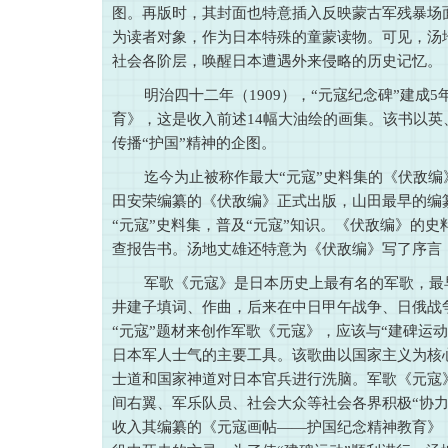
图。再版时，其封面也特意插入反映蒙古军残暴场
为读者对象，作为日本特殊的童蒙读物。可见，汤
社会各阶层，唤醒日本遭遇外来侵略的历史记忆。
明治四十二年（1909），“元寇纪念碑”建
育》，这是收入前述14幅大油绘的画集。该书以英
传播“护国”精神的企图。
迄今为止被称作最大“元寇”史料集的《伏敌编
田安荣编纂的《伏敌编》正式出版，山田最早的编
“元寇”史料集，普及“元寇”知识。《伏敌编》的
查报告书。汤地丈雄还特意为《伏敌编》写了序言
军歌《元寇》是日本历史上最有名的军歌，最
井建子填词、作曲，后来在中日甲午战争、日俄战
“元寇”题材来创作军歌《元寇》，应该与“建碑运
日本军人士气的主要工具。该歌曲以国家主义为核心
士道和国家神道对日本官兵进行洗脑。军歌《元寇
间右翼、军乐队员、社会大众等社会各界积极“协
收入其编纂的《元寇画帖——护国纪念精神教育》，