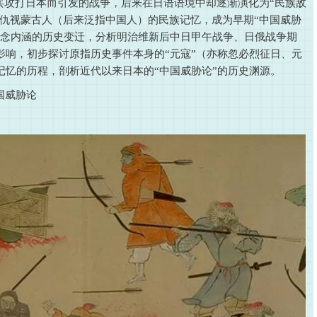
兵攻打日本而引发的战争，后来在日语语境中却逐渐演化为“民族敌
本人仇视蒙古人（后来泛指中国人）的民族记忆，成为早期“中国威胁
概念内涵的历史变迁，分析明治维新后中日甲午战争、日俄战争期
影响，初步探讨原指历史事件本身的“元寇”（亦称忽必烈征日、元
记忆的历程，剖析近代以来日本的“中国威胁论”的历史渊源。
中国威胁论