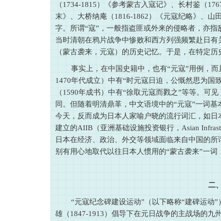
（1734-1815）《参考蒙古入寇记》、长村鉴（176
末》、大桥纳庵（1816-1862）《元寇纪略》、山田
字。所谓“寇”，一般指盗匪或外来的侵略者，亦指
当时清朝在鸦片战争中惨败和西方列强频繁赴日有
（蒙古袭来，元寇）的历史记忆。于是，在特定历史
事实上，在中国史籍中，也有“元寇”用例，而
1470年代成立）中有“时元寇日迫，公慨然思为国
（1590年成书）中有“徐取元寇而戮之”等等。可
同。但随着明清鼎革，中文语境中的“元寇”一词基
今天，反而成为日本人家喻户晓的流行词汇，如日
建立的AIIB（亚洲基础设施投资银行，Asian Infrastr
日本在经济、政治、外交等领域面临来自中国的所谓
别有用心地取代以往日本人惯用的“蒙古袭来”一词
二
“元寇纪念碑建设运动”（以下略称“建碑运动”
雄（1847-1913）倡导下在元日战争的主战场