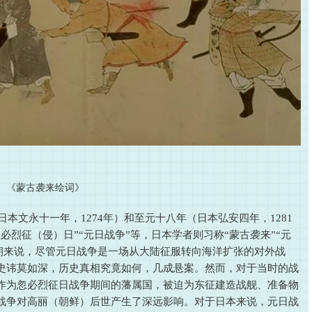
《蒙古袭来绘词》
本文永十一年，1274年）和至元十八年（日本弘安四年，1281
烈征（侵）日”“元日战争”等，日本学者则习称“蒙古袭来”“元
元朝来说，尽管元日战争是一场从大陆征服转向海洋扩张的对外战
史讳莫如深，历史真相究竟如何，几成悬案。然而，对于当时的战
作为忽必烈征日战争期间的藩属国，被迫为东征建造战舰、准备物
战争对高丽（朝鲜）后世产生了深远影响。对于日本来说，元日战