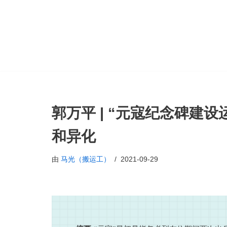
跳
至
正
文
郭万平 | “元寇纪念碑建
和异化
由
马光（搬运工）
2021-09-29