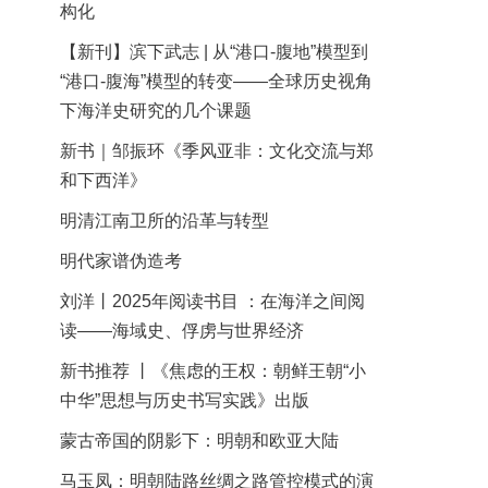
构化
【新刊】滨下武志 | 从“港口-腹地”模型到
“港口-腹海”模型的转变——全球历史视角
下海洋史研究的几个课题
新书｜邹振环《季风亚非：文化交流与郑
和下西洋》
明清江南卫所的沿革与转型
明代家谱伪造考
刘洋丨2025年阅读书目 ：在海洋之间阅
读——海域史、俘虏与世界经济
新书推荐 丨《焦虑的王权：朝鲜王朝“小
中华”思想与历史书写实践》出版
蒙古帝国的阴影下：明朝和欧亚大陆
马玉凤：明朝陆路丝绸之路管控模式的演