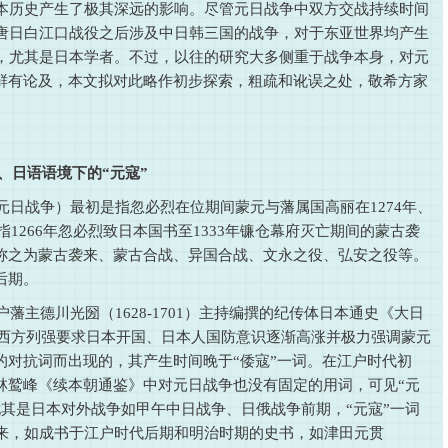
本历史产生了极其深远的影响。尽管元日战争中双方交战持续时间
唐日白江口战役之后涉及中日韩三国的战争，对于东亚世界均产生
，尤其是日本学者。不过，以往的研究大多侧重于战争本身，对元
则鲜有论及，本文拟对此略作初步探索，粗疏和讹误之处，敬希方家
、日语语境下的“元寇”
元日战争）最初是指忽必烈在位期间蒙元与藩属国高丽在1274年、
指1266年忽必烈致日本国书至1333年镰仓幕府灭亡期间的蒙古袭
籍称之为蒙古袭来、蒙古合战、异国合战、文永之役、弘安之役等。
后期。
藩主德川光圀（1628-1701）主持编撰的纪传体日本通史《大日
后西方列强要求日本开国、日本人国防意识逐渐高涨并极力强调蒙元
的对抗词而出现的，其产生时间晚于“倭寇”一词。在江户时代初
林鹫峰《续本朝通鉴》中对元日战争也没有固定的用词，可见“元
其是日本对外战争如甲午中日战争、日俄战争前期，“元寇”一词
来，如成书于江户时代后期和明治时期的史书，如津田元贯