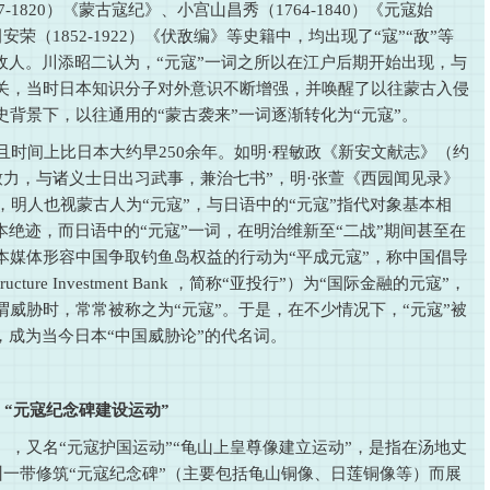
7-1820）《蒙古寇纪》、小宫山昌秀（1764-1840）《元寇始
安荣（1852-1922）《伏敌编》等史籍中，均出现了“寇”“敌”等
敌人。川添昭二认为，“元寇”一词之所以在江户后期开始出现，与
关，当时日本知识分子对外意识不断增强，并唤醒了以往蒙古入侵
背景下，以往通用的“蒙古袭来”一词逐渐转化为“元寇”。
且时间上比日本大约早250余年。如明·程敏政《新安文献志》（约
致力，与诸义士日出习武事，兼治七书”，明·张萱《西园闻见录》
见，明人也视蒙古人为“元寇”，与日语中的“元寇”指代对象基本相
本绝迹，而日语中的“元寇”一词，在明治维新至“二战”期间甚至在
本媒体形容中国争取钓鱼岛权益的行动为“平成元寇”，称中国倡导
ucture Investment Bank ，简称“亚投行”）为“国际金融的元寇”，
威胁时，常常被称之为“元寇”。于是，在不少情况下，“元寇”被
，成为当今日本“中国威胁论”的代名词。
、“元寇纪念碑建设运动”
），又名“元寇护国运动”“龟山上皇尊像建立运动”，是指在汤地丈
的九州一带修筑“元寇纪念碑”（主要包括龟山铜像、日莲铜像等）而展