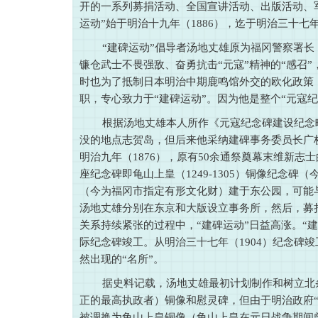
开的一系列募捐活动、全国宣讲活动、出版活动、
运动”始于明治十九年（1886），迄于明治三十七年
“建碑运动”倡导者汤地丈雄原为福冈警察署长，
镰仓武士不畏强敌、奋勇抗击“元寇”精神的“感召
时也为了抵制日本明治中期鹿鸣馆外交的欧化政策，
职，专心致力于“建碑运动”。因为他是整个“元寇
根据汤地丈雄本人所作《元寇纪念碑建设纪念
没的地点志贺岛，但后来他采纳建碑事务委员长广
明治九年（1876），原有50余通祭奠幕末维新志
座纪念碑即龟山上皇（1249-1305）铜像纪念碑（
（今为福冈市指定有形文化财）建于东公园，可能
汤地丈雄分别在东京和大版设立事务所，然后，募
关系持续紧张的过程中，“建碑运动”日益高涨。“
际纪念碑竣工。从明治三十七年（1904）纪念碑
然出现的“名所”
。
据史料记载，汤地丈雄最初计划制作和树立北条时
正的最高执政者）铜像和慰灵碑，但由于明治政府
被调换为龟山上皇铜像（龟山上皇在元日战争期间曾