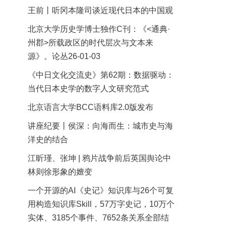
王前丨听冈本隆司谈近现代日本的中国观
北京大学历史学博士独作C刊：《<通典·
州郡>所载政区的时代层次与文本来
源》。论丛26-01-03
《中日文化交流史》第62期：数据驱动：
当代日本史学的数字人文研究范式
北京语言大学BCC语料库2.0版发布
讲座纪要丨侯深：向海而生：城市史与海
洋史的结合
江昕瑾、张坤 | 鸦片战争前后英国舆论中
林则徐形象的嬗变
一个开源的AI《史记》知识库与26个可复
用构造知识库Skill，57万字史记，10万个
实体、3185个事件、7652条关系全部结