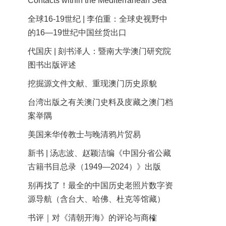
Contacts within the Mediterranean Sea
全球16-19世纪 | 李伯重：全球史视野中
的16—19世纪中国丝货出口
代国庆 | 刻书泽人：暨南大学澳门研究院
图书出版评述
挖掘源文件文献、重现澳门历史原貌
台湾出版之有关澳门史料及庋藏之澳门档
案举隅
美国来华传教士与晚清鸦片贸易
新书 | 汤志波、赵颖洁编《中国分省公藏
古籍书目总录（1949—2024）》出版
别再找了！最全的中国历史老照片数字资
源导航（含台大、哈佛、杜克等馆藏）
书评｜对《清朝开海》的评论与商榷