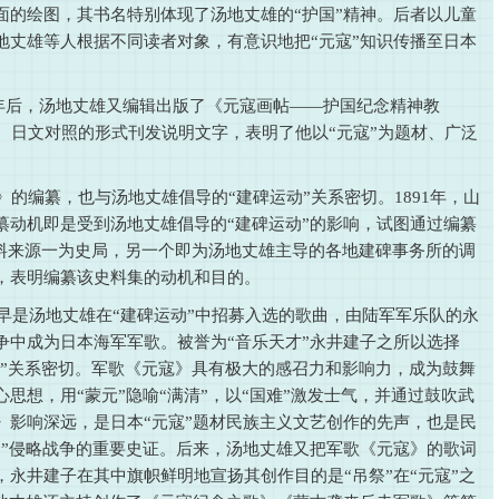
面的绘图，其书名特别体现了汤地丈雄的“护国”精神。后者以儿童
地丈雄等人根据不同读者对象，有意识地把“元寇”知识传播至日本
成5年后，汤地丈雄又编辑出版了《元寇画帖——护国纪念精神教
、日文对照的形式刊发说明文字，表明了他以“元寇”为题材、广泛
》的编纂，也与汤地丈雄倡导的“建碑运动”关系密切。1891年，山
纂动机即是受到汤地丈雄倡导的“建碑运动”的影响，试图通过编纂
史料来源一为史局，另一个即为汤地丈雄主导的各地建碑事务所的调
，表明编纂该史料集的动机和目的。
早是汤地丈雄在“建碑运动”中招募入选的歌曲，由陆军军乐队的永
争中成为日本海军军歌。被誉为“音乐天才”永井建子之所以选择
动”关系密切。军歌《元寇》具有极大的感召力和影响力，成为鼓舞
思想，用“蒙元”隐喻“满清”，以“国难”激发士气，并通过鼓吹武
》影响深远，是日本“元寇”题材民族主义文艺创作的先声，也是民
力”侵略战争的重要史证。后来，汤地丈雄又把军歌《元寇》的歌词
永井建子在其中旗帜鲜明地宣扬其创作目的是“吊祭”在“元寇”之