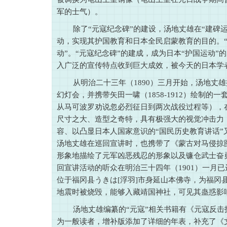
军的士气）。
除了“元寇纪念碑”的建设，汤地丈雄在“建碑
动，实现其护国教育和日本全民启蒙教育的目的。“
动”。“元寇纪念碑”的建成，成为日本“护国运动
入广泛的宣传特点收到巨大成效，被今天的日本学
从明治二十三年（1890）三月开始，汤地丈
幻灯会，并携带矢田一啸（1858-1912）绘制的
从马可波罗劝说忽必烈征日到两次战役过程等），在
尺寸之大、造型之奇特，具有极强大的视觉冲击力
容、以凸显日本人国家意识的“国民历史教育讲话
汤地丈雄在巡回宣讲时，也携带了《蒙古对马侵掠
形象地描绘了元军凶恶残忍的形象以及镰仓武士奋
回宣讲活动的听众在明治三十四年（1901）一月已
位于福冈县うきは[浮羽]市身延山本佛寺，为福冈
地震时被烧毁，能够入藏靖国神社，可见其蛊惑影
汤地丈雄编纂的“元寇”相关书籍有《元寇反
为一般读者，增补版添加了详细的年表，补充了《