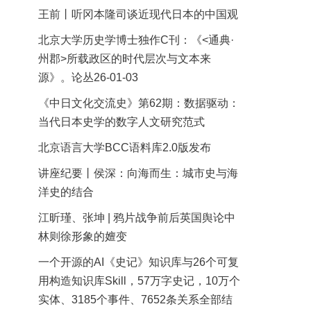
王前丨听冈本隆司谈近现代日本的中国观
北京大学历史学博士独作C刊：《<通典·
州郡>所载政区的时代层次与文本来
源》。论丛26-01-03
《中日文化交流史》第62期：数据驱动：
当代日本史学的数字人文研究范式
北京语言大学BCC语料库2.0版发布
讲座纪要丨侯深：向海而生：城市史与海
洋史的结合
江昕瑾、张坤 | 鸦片战争前后英国舆论中
林则徐形象的嬗变
一个开源的AI《史记》知识库与26个可复
用构造知识库Skill，57万字史记，10万个
实体、3185个事件、7652条关系全部结