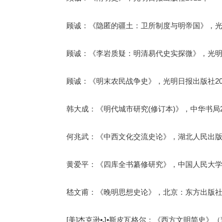
顾诚：《隐匿的疆土：卫所制度与明帝国》，光明
顾诚：《李岩质疑：明清易代史实探微》，光明日
顾诚：《明末农民战争史》，光明日报出版社20
韩大成：《明代城市研究(修订本)》，中华书局2
何兆武：《中西文化交流史论》，湖北人民出版社
黄爱平：《四库全书纂修研究》，中国人民大学出
嵇文甫：《晚明思想史论》，北京：东方出版社1
[美]杰克逊•J•斯皮瓦格尔：《西方文明简史》