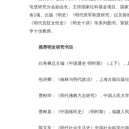
屯堡研究分会副会长。
主持国家社科基金项目、国家
各1项。
出版《明史》《明代班军制度研究：
以京操
《明代宫廷女性史》《明史十讲》等系列图书。
荣获
学十佳教师。
推荐明史研究书目
白寿彝总主编《中国通史·明时期》（上下），上
包诗卿：《翰林与明代政治》，上海古籍出版社2
曹刚华：《明代佛教方志研究》，中国人民大学出
曹树基：《中国移民史》（明时期），福建人民出
陈宝良：《明代社会生活史》中国社会科学出版社