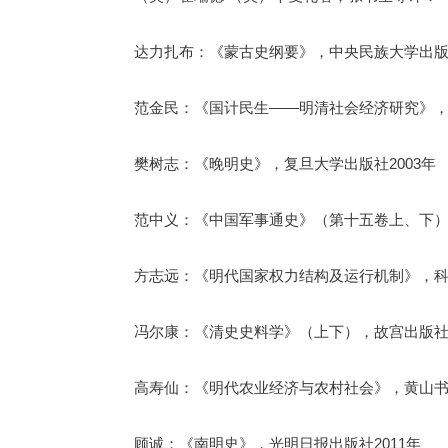
达力扎布：《蒙古史纲要》，中央民族大学出版社
范金民：《国计民生——明清社会经济研究》，福
樊树志：《晚明史》，复旦大学出版社2003年
范中义：《中国军事通史》（第十五卷上、下），
方志远：《明代国家权力结构及运行机制》，科学
冯尔康：《清史史料学》（上下），故宫出版社2
高寿仙：《明代农业经济与农村社会》，黄山书社
顾诚：《南明史》，光明日报出版社2011年