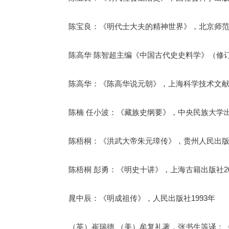
陈宝良：《明代士大夫的精神世界》，北京师范大
陈高华 陈智超主编《中国古代史史料学》（修订
陈高华：《陈高华说元朝》，上海科学技术文献出
陈楠 任小波：《藏族史纲要》，中央民族大学出
陈梧桐：《洪武大帝朱元璋传》，贵州人民出版社
陈梧桐 彭勇：《明史十讲》，上海古籍出版社20
晁中辰：《明成祖传》，人民出版社1993年
（英）崔瑞德 （美）牟复礼著，张书生等译：《