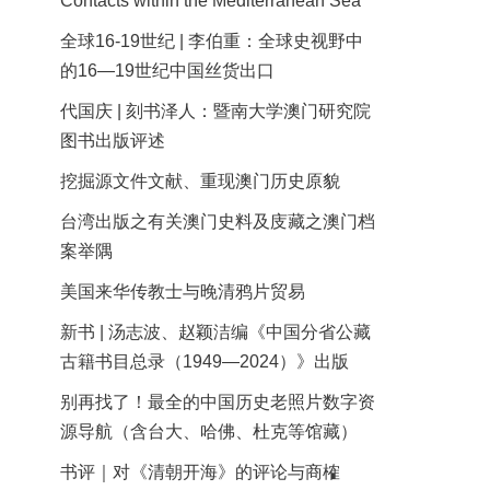
Contacts within the Mediterranean Sea
全球16-19世纪 | 李伯重：全球史视野中
的16—19世纪中国丝货出口
代国庆 | 刻书泽人：暨南大学澳门研究院
图书出版评述
挖掘源文件文献、重现澳门历史原貌
台湾出版之有关澳门史料及庋藏之澳门档
案举隅
美国来华传教士与晚清鸦片贸易
新书 | 汤志波、赵颖洁编《中国分省公藏
古籍书目总录（1949—2024）》出版
别再找了！最全的中国历史老照片数字资
源导航（含台大、哈佛、杜克等馆藏）
书评｜对《清朝开海》的评论与商榷