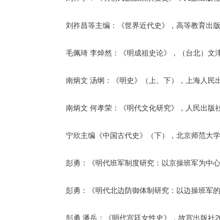
刘祚昌等主编：《世界近代史》，高等教育出版社
毛佩琦 李焯然：《明成祖史论》，（台北）文津
南炳文 汤纲：《明史》（上、下），上海人民出
南炳文 何孝荣：《明代文化研究》，人民出版社2
宁欣主编《中国古代史》（下），北京师范大学出
彭勇：《明代班军制度研究：以京操班军为中心》
彭勇：《明代北边防御体制研究：以边操班军的
彭勇 潘岳：《明代宫廷女性史》，故宫出版社20