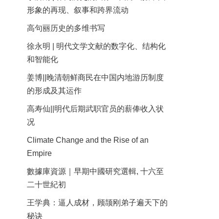
形象的再现、叙事和跨界流动
高句丽历史的多维书写
徐永明 | 明代文学文献的数字化、结构化
和智能化
姜博||晚清朝鲜商民在中国内地游历制度
的形成及其运作
高寿仙||明代后期武职官员的薪俸收入状
况
Climate Change and the Rise of an
Empire
數據庫資源｜早期中國研究選輯, 十六至
二十世紀初
王学典：逼人成材，顾颉刚弟子遍天下的
秘诀