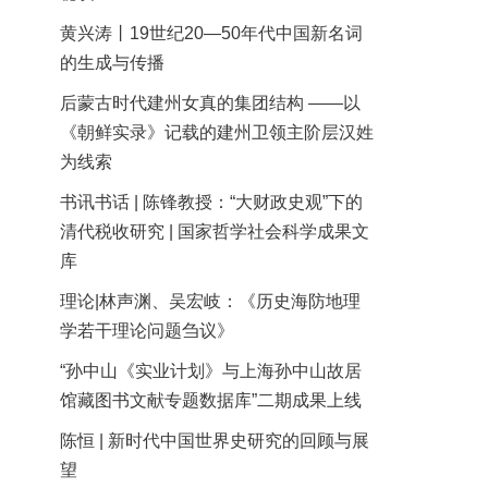
黄兴涛丨19世纪20—50年代中国新名词
的生成与传播
后蒙古时代建州女真的集团结构 ——以
《朝鲜实录》记载的建州卫领主阶层汉姓
为线索
书讯书话 | 陈锋教授：“大财政史观”下的
清代税收研究 | 国家哲学社会科学成果文
库
理论|林声渊、吴宏岐：《历史海防地理
学若干理论问题刍议》
“孙中山《实业计划》与上海孙中山故居
馆藏图书文献专题数据库”二期成果上线
陈恒 | 新时代中国世界史研究的回顾与展
望