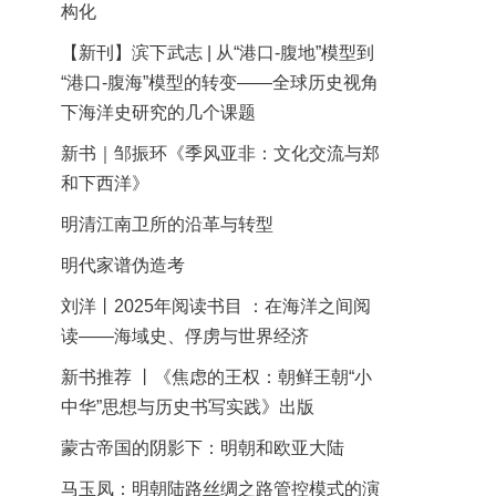
构化
【新刊】滨下武志 | 从“港口-腹地”模型到
“港口-腹海”模型的转变——全球历史视角
下海洋史研究的几个课题
新书｜邹振环《季风亚非：文化交流与郑
和下西洋》
明清江南卫所的沿革与转型
明代家谱伪造考
刘洋丨2025年阅读书目 ：在海洋之间阅
读——海域史、俘虏与世界经济
新书推荐 丨《焦虑的王权：朝鲜王朝“小
中华”思想与历史书写实践》出版
蒙古帝国的阴影下：明朝和欧亚大陆
马玉凤：明朝陆路丝绸之路管控模式的演