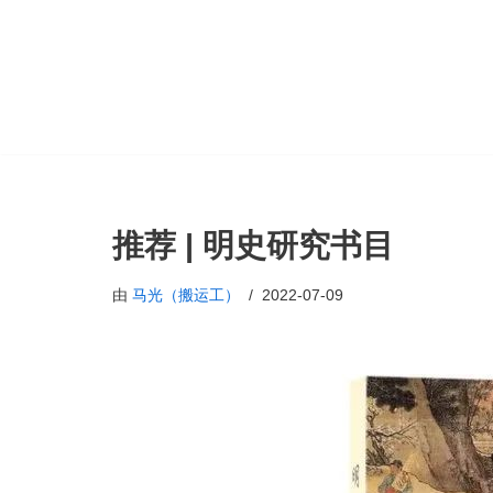
跳
至
正
文
推荐 | 明史研究书目
由
马光（搬运工）
2022-07-09