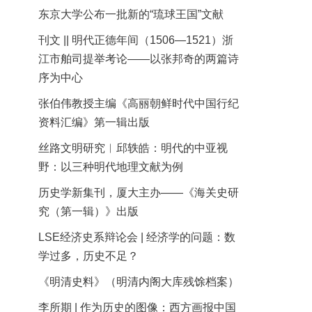
东京大学公布一批新的“琉球王国”文献
刊文 || 明代正德年间（1506—1521）浙
江市舶司提举考论——以张邦奇的两篇诗
序为中心
张伯伟教授主编《高丽朝鲜时代中国行纪
资料汇编》第一辑出版
丝路文明研究︱邱轶皓：明代的中亚视
野：以三种明代地理文献为例
历史学新集刊，厦大主办——《海关史研
究（第一辑）》出版
LSE经济史系辩论会 | 经济学的问题：数
学过多，历史不足？
《明清史料》（明清内阁大库残馀档案）
李所期 | 作为历史的图像：西方画报中国