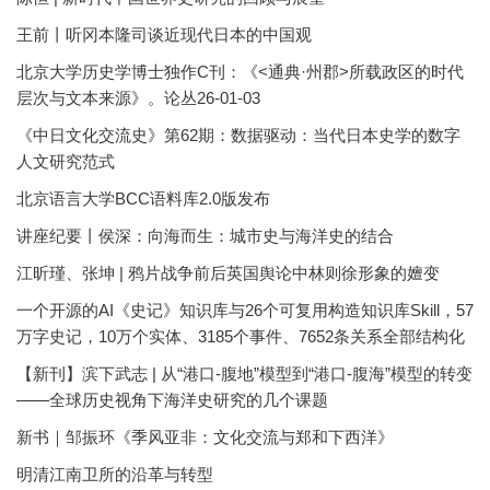
王前丨听冈本隆司谈近现代日本的中国观
北京大学历史学博士独作C刊：《<通典·州郡>所载政区的时代
层次与文本来源》。论丛26-01-03
《中日文化交流史》第62期：数据驱动：当代日本史学的数字
人文研究范式
北京语言大学BCC语料库2.0版发布
讲座纪要丨侯深：向海而生：城市史与海洋史的结合
江昕瑾、张坤 | 鸦片战争前后英国舆论中林则徐形象的嬗变
一个开源的AI《史记》知识库与26个可复用构造知识库Skill，57
万字史记，10万个实体、3185个事件、7652条关系全部结构化
【新刊】滨下武志 | 从“港口-腹地”模型到“港口-腹海”模型的转变
——全球历史视角下海洋史研究的几个课题
新书｜邹振环《季风亚非：文化交流与郑和下西洋》
明清江南卫所的沿革与转型