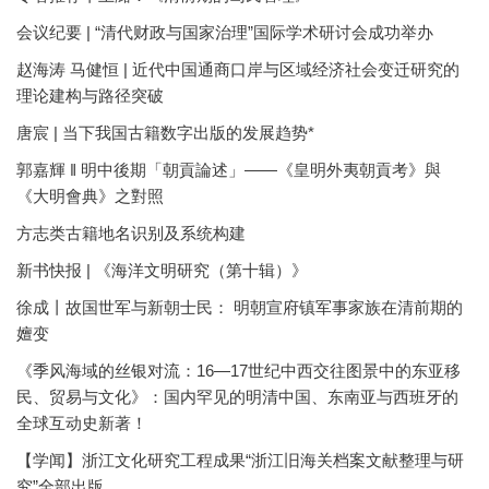
会议纪要 | “清代财政与国家治理”国际学术研讨会成功举办
赵海涛 马健恒 | 近代中国通商口岸与区域经济社会变迁研究的
理论建构与路径突破
唐宸 | 当下我国古籍数字出版的发展趋势*
郭嘉輝 ‖ 明中後期「朝貢論述」——《皇明外夷朝貢考》與
《大明會典》之對照
方志类古籍地名识别及系统构建
新书快报 | 《海洋文明研究（第十辑）》
徐成丨故国世军与新朝士民： 明朝宣府镇军事家族在清前期的
嬗变
《季风海域的丝银对流：16—17世纪中西交往图景中的东亚移
民、贸易与文化》：国内罕见的明清中国、东南亚与西班牙的
全球互动史新著！
【学闻】浙江文化研究工程成果“浙江旧海关档案文献整理与研
究”全部出版