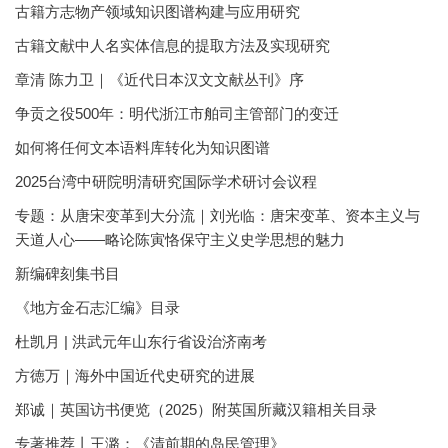
古籍方志物产领域知识图谱构建与应用研究
古籍文献中人名实体信息的提取方法及实现研究
章清 陈力卫｜《近代日本汉文文献丛刊》序
争贡之役500年：明代浙江市舶司主管部门的变迁
如何将任何文本语料库转化为知识图谱
2025台湾中研院明清研究国际学术研讨会议程
专题：从唐宋变革到大分流｜刘光临：唐宋变革、资本主义与
天道人心——略论陈寅恪保守主义史学思想的魅力
新编碑刻集书目
《地方金石志汇编》目录
杜凯月 | 洪武元年山东行省设治济南考
方徳万｜海外中国近代史研究的进展
郑诚｜英国访书便览（2025）附英国所藏汉籍相关目录
专著推荐丨王潞：《清前期的岛民管理》