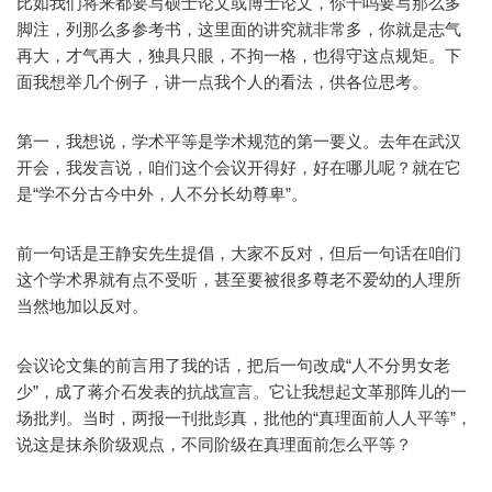
比如我们将来都要写硕士论文或博士论文，你干吗要写那么多
脚注，列那么多参考书，这里面的讲究就非常多，你就是志气
再大，才气再大，独具只眼，不拘一格，也得守这点规矩。下
面我想举几个例子，讲一点我个人的看法，供各位思考。
第一，我想说，学术平等是学术规范的第一要义。去年在武汉
开会，我发言说，咱们这个会议开得好，好在哪儿呢？就在它
是“学不分古今中外，人不分长幼尊卑”。
前一句话是王静安先生提倡，大家不反对，但后一句话在咱们
这个学术界就有点不受听，甚至要被很多尊老不爱幼的人理所
当然地加以反对。
会议论文集的前言用了我的话，把后一句改成“人不分男女老
少”，成了蒋介石发表的抗战宣言。它让我想起文革那阵儿的一
场批判。当时，两报一刊批彭真，批他的“真理面前人人平等”，
说这是抹杀阶级观点，不同阶级在真理面前怎么平等？