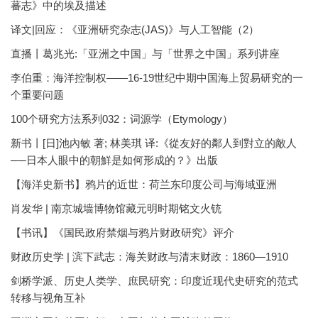
蕃志》中的埃及描述
译文|回应：《亚洲研究杂志(JAS)》与人工智能（2）
直播丨葛兆光:「亚洲之中国」与「世界之中国」系列讲座
李伯重：海洋控制权——16-19世纪中期中国海上贸易研究的一
个重要问题
100个研究方法系列032：词源学（Etymology）
新书丨[日]池內敏 著; 林美琪 译:《從友好的鄰人到對立的敵人
──日本人眼中的朝鮮是如何形成的？》出版
【海洋史新书】鸦片的近世：荷兰东印度公司与海域亚洲
肖发华 | 南京城墙博物馆藏元明时期铭文火铳
【书讯】《国民政府禁烟与鸦片财政研究》评介
财政历史学 | 滨下武志：海关财政与清末财政：1860—1910
剑桥学派、历史人类学、庶民研究：印度近现代史研究的范式
转移与视角互补