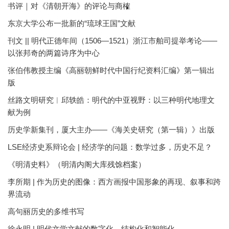
书评｜对《清朝开海》的评论与商榷
东京大学公布一批新的“琉球王国”文献
刊文 || 明代正德年间（1506—1521）浙江市舶司提举考论——
以张邦奇的两篇诗序为中心
张伯伟教授主编《高丽朝鲜时代中国行纪资料汇编》第一辑出
版
丝路文明研究︱邱轶皓：明代的中亚视野：以三种明代地理文
献为例
历史学新集刊，厦大主办——《海关史研究（第一辑）》出版
LSE经济史系辩论会 | 经济学的问题：数学过多，历史不足？
《明清史料》（明清内阁大库残馀档案）
李所期 | 作为历史的图像：西方画报中国形象的再现、叙事和跨
界流动
高句丽历史的多维书写
徐永明 | 明代文学文献的数字化、结构化和智能化