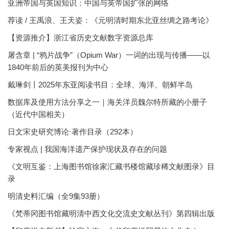
亚洲帝国与英国知识：中国与英帝国扩张的网络
荐读 / 王禹浪、王天姿：《元明清时期东北亚丝绸之路考论》
【资源推介】浙江省历史文献数字资源总库
屠含章 | “鸦片战争”（Opium War）一词的出现与传播——以
1840年前后的英美报刊为中心
戴琳剑丨2025年东亚阅读书目：全球、海洋、朝鲜半岛
数据库及使用方法分享之一｜海关洋员魏尔特所藏的小册子
（近代中国相关）
日文宋史研究博论·著作目录（292本）
专家视点 | 我国海洋遗产保护现状及存在的问题
《文明互鉴：上海图书馆徐家汇藏书楼馆藏珍稀文献图录》目
录
明清史料汇编（全9集93册）
《梵蒂冈图书馆藏明清中西文化交流史文献丛刊》第四辑出版