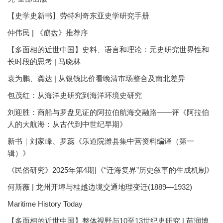
【史学史新书】劳特利奇东亚史学研究手册
仲伟民 | 《崩盘》推荐序
【多面相的近世中国】史料、语言和理论：元史研究世界性和
长时段的思考 | 马晓林
袁为鹏、龚达 | 从银钱比价看晚清市场整合及南北差异
包茂红：从海洋史研究到海洋环境史研究
刘迎胜：商船与罗盘见证的阿拉伯航海交融路——评《阿拉伯
人的大航海：从古代到中世纪早期》
新书｜刘家峰、罗蕊《乐道院潍县集中营资料编译（第一
辑）》
《民俗研究》2025年第4期|《“迁海复界”历史叙事的生成机制》
何斯薇 | 龙州开埠与桂越边境交通地理变迁(1889—1932)
Maritime History Today
【多面相的近世中国】整体视野与10至13世纪史研究 | 苗润博