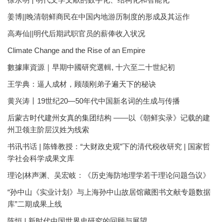
姜博||晚清朝鲜商民在中国内地游历制度的形成及其运作
高寿仙||明代后期武职官员的薪俸收入状况
Climate Change and the Rise of an Empire
數據庫資源｜早期中國研究選輯, 十六至二十世紀初
王学典：逼人成材，顾颉刚弟子遍天下的秘诀
黄兴涛丨19世纪20—50年代中国新名词的生成与传播
后蒙古时代建州女真的集团结构 ——以《朝鲜实录》记载的建
州卫领主阶层汉姓为线索
书讯书话 | 陈锋教授：“大财政史观”下的清代税收研究 | 国家哲
学社会科学成果文库
理论|林声渊、吴宏岐：《历史海防地理学若干理论问题刍议》
“孙中山《实业计划》与上海孙中山故居馆藏图书文献专题数据
库”二期成果上线
陈恒 | 新时代中国世界史研究的回顾与展望