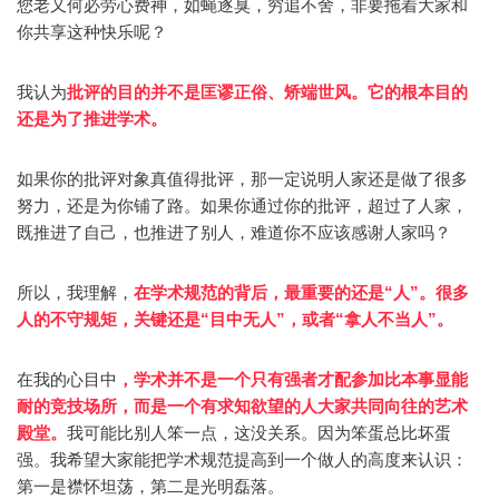
您老又何必劳心费神，如蝇逐臭，穷追不舍，非要拖着大家和
你共享这种快乐呢？
我认为
批评的目的并不是匡谬正俗、矫端世风。它的根本目的
还是为了推进学术。
如果你的批评对象真值得批评，那一定说明人家还是做了很多
努力，还是为你铺了路。如果你通过你的批评，超过了人家，
既推进了自己，也推进了别人，难道你不应该感谢人家吗？
所以，我理解，
在学术规范的背后，最重要的还是“人”。很多
人的不守规矩，关键还是“目中无人”，或者“拿人不当人”。
在我的心目中
，学术并不是一个只有强者才配参加比本事显能
耐的竞技场所，而是一个有求知欲望的人大家共同向往的艺术
殿堂。
我可能比别人笨一点，这没关系。因为笨蛋总比坏蛋
强。我希望大家能把学术规范提高到一个做人的高度来认识：
第一是襟怀坦荡，第二是光明磊落。