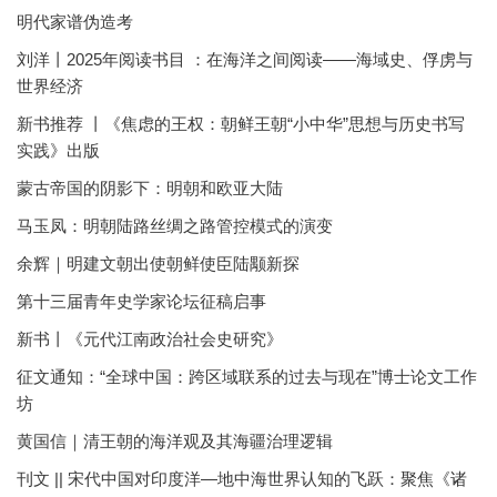
明代家谱伪造考
刘洋丨2025年阅读书目 ：在海洋之间阅读——海域史、俘虏与
世界经济
新书推荐 丨《焦虑的王权：朝鲜王朝“小中华”思想与历史书写
实践》出版
蒙古帝国的阴影下：明朝和欧亚大陆
马玉凤：明朝陆路丝绸之路管控模式的演变
余辉｜明建文朝出使朝鲜使臣陆颙新探
第十三届青年史学家论坛征稿启事
新书丨《元代江南政治社会史研究》
征文通知：“全球中国：跨区域联系的过去与现在”博士论文工作
坊
黄国信｜清王朝的海洋观及其海疆治理逻辑
刊文 || 宋代中国对印度洋—地中海世界认知的飞跃：聚焦《诸