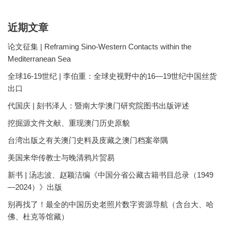
近期文章
论文征集 | Reframing Sino-Western Contacts within the
Mediterranean Sea
全球16-19世纪 | 李伯重：全球史视野中的16—19世纪中国丝货
出口
代国庆 | 刻书泽人：暨南大学澳门研究院图书出版评述
挖掘源文件文献、重现澳门历史原貌
台湾出版之有关澳门史料及庋藏之澳门档案举隅
美国来华传教士与晚清鸦片贸易
新书 | 汤志波、赵颖洁编《中国分省公藏古籍书目总录（1949
—2024）》出版
别再找了！最全的中国历史老照片数字资源导航（含台大、哈
佛、杜克等馆藏）