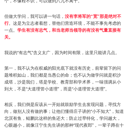
个，不像程不识，可以做到八九不离十。
但做大学问，我可以讲一句话，
没有李将军的“宽”那是绝对不
行
。这是为立志者着想，替他们营造环境，不能不事先考虑的
一点。
学生有没有志气，和当老师当领导的有没有气量直接有
关。
我说的“有志气”含义太广，因为时间有限，这里只能讲几点。
第一，我不认为在权威的阳光底下就没有历史，前辈留下的问
题堆积如山，我们都是当愚公的命；也不认为做学问就是积沙
成塔，沙是我们，塔是学校、教育部和学术界，一味强调从小
到大，不是“大道理管小道理”，而是“小道理管大道理”。
相反，我们倒是应该从一开始就鼓励学生去发现问题，寻找方
向，做别人没有做的事；让他们懂得庄子讲的“小不知大”，知道
北溟有鱼，鲲鹏比这样的鱼还大；防止过早特化，学问越大，
心眼越小，就像汪宁生先生讲的那种“现代夜郎”，一辈子蹲在十