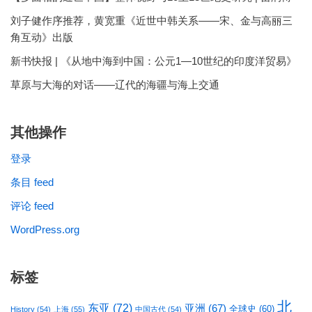
刘子健作序推荐，黄宽重《近世中韩关系——宋、金与高丽三
角互动》出版
新书快报 | 《从地中海到中国：公元1—10世纪的印度洋贸易》
草原与大海的对话——辽代的海疆与海上交通
其他操作
登录
条目 feed
评论 feed
WordPress.org
标签
北
东亚
(72)
亚洲
(67)
全球史
(60)
History
(54)
上海
(55)
中国古代
(54)