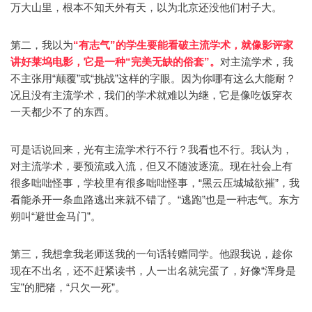
万大山里，根本不知天外有天，以为北京还没他们村子大。
第二，我以为
“有志气”的学生要能看破主流学术，就像影评家
讲好莱坞电影，它是一种“完美无缺的俗套”。
对主流学术，我
不主张用“颠覆”或“挑战”这样的字眼。因为你哪有这么大能耐？
况且没有主流学术，我们的学术就难以为继，它是像吃饭穿衣
一天都少不了的东西。
可是话说回来，光有主流学术行不行？我看也不行。我认为，
对主流学术，要预流或入流，但又不随波逐流。现在社会上有
很多咄咄怪事，学校里有很多咄咄怪事，“黑云压城城欲摧”，我
看能杀开一条血路逃出来就不错了。“逃跑”也是一种志气。东方
朔叫“避世金马门”。
第三，我想拿我老师送我的一句话转赠同学。他跟我说，趁你
现在不出名，还不赶紧读书，人一出名就完蛋了，好像“浑身是
宝”的肥猪，“只欠一死”。