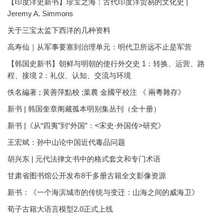
【印度洋史新书】珍宝之海：古代印度洋贸易的文化史 |
Jeremy A. Simmons
关于三宝太监下西洋的几种资料
高寿仙｜从军事要塞到治理单元：明代卫所远不止是军营
【韩国史新书】朝鲜与明朝的使行外交史 1：转换、运营、路
程、接境 2：礼仪、认知、交流与环境
佚名編著 ; 黃善萍點校 ;葉農 金國平校注 《 兩粵雜存》
新书 | 韩国奎章阁藏孤本明别集丛刊（全十册）
新书 |《从“四夷”到“外国”：<宋史·外国传>研究》
王宏斌：孙中山论中国近代毒品问题
胡兴东 | 元代法律文书中的格式套文和专门术语
甘肃省图书馆公开发布8千多册古籍全文影像资源
新书：《一个海滨城市的传统与变迁：山海之间的威海卫》
荀子古籍大语言模型2.0正式上线