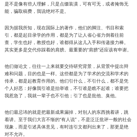
是不是像有些人理解，只是点缀装潢，可有可无，或者掩饰无
能，骗取稿费，我说绝对不是。
因为据我所知，现在国际上的著作，他们的脚注、书目和索
引，都是起目录学的作用，都是为了让人省心省力倒着往前
查，学生也好，教授也好，谁都得从这儿入手和传递接力棒。
其实更多是交代你踩着的肩膀。最重要的“肩膀”还应该有申谢。
他们做论文，往往一上来就要交待研究背景，从背景中提出辩
难和问题，目的也是一样。这些都是为了学术的交流和学术的
传承，都是起教育作用的。他们引什么，不引什么，都不是凭
个人好恶：好像我引谁是抬举谁，不引谁是瞧不起谁；谁要把
我惹急了，我就一辈子也不引他；引了也是批他、臭他。
他们最忌讳的就是把最新成果漏掉，对别人的东西挑着讲，跳
着讲。至于我们大言不惭的“有人说”，不是泛泛批评一般的社会
现象，而是引述具体意见，有时连引文都列出来了，那更是绝
对不允许。