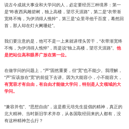
说古今成就大事业和大学问的人，必定要经历三种境界：第一
是“昨夜西风雕碧树，独上高楼，望尽天涯路”，第二是“衣带渐
宽终不悔，为伊消得人憔悴”，第三是“众里寻他千百度，蓦然回
首，那人却在灯火阑珊处”。
我们要注意的是，他可不是一上来就讲埋头苦干，“衣带渐宽终
不悔，为伊消得人憔悴”，而是说“独上高楼，望尽天涯路”。
他
是把站位高和眼界广放在第一位。
在做学问的问题上，“严”固然重要，但“宽”也不能少。我理解，
“严”应该放在“宽”的前提下去讲。因为大能容小，小不能容大，
有宽容才有自由，有自由才能做大学问，特别是人文领域的大
学问。
“兼容并包”、“思想自由”，这是蔡元培先生提倡的精神，真正的
北大精神。当时新旧学术并存，从各国取经回来的人都有，没
有这种精神怎么行？