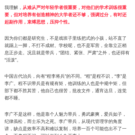
我理解，
从难从严对年轻学者很重要，对他们的学术训练很重
要，但对培养有创造精神的大学者还不够，强调过分，有时还
起副作用，束缚思想，压抑个性。
因为你们都是研究生，不是戏班子里练把式的小孩，站不直了
就踢上一脚，不打不成材。学校呢，也不是军营，全靠立正稍
息正步走。况且就是带兵，“团结、紧张、严肃”之外，也还得有
“活泼”。
中国古代治兵，向有“程李将兵”的不同。“程”是程不识，“李”是
李广。程不识带兵是有规有矩，他训练的人也是中规中矩，但
部下都不胜其苦，他自己也很苦，批改文件，通宵达旦，连觉
都不睡。
李广不是这样，他是靠个人魅力带兵，勇武豪爽，爱兵如子，
纪律虽松，而士乐为之死。李广带兵，从现代管理学的角度
讲，缺点是效率不高和难以复制，培养一百个可能也出不了一