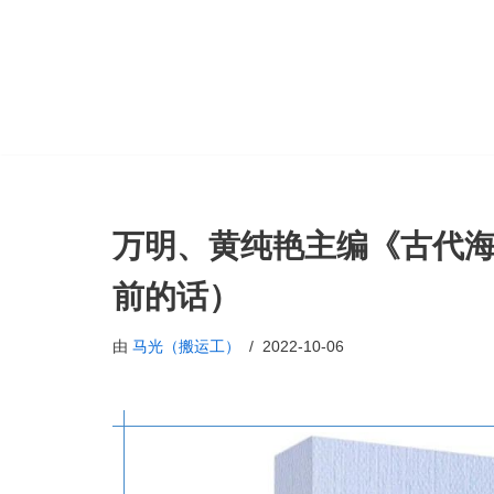
跳
至
正
文
万明、黄纯艳主编《古代
前的话）
由
马光（搬运工）
2022-10-06