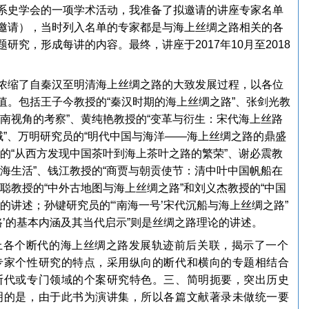
系史学会的一项学术活动，我准备了拟邀请的讲座专家名单
邀请），当时列入名单的专家都是与海上丝绸之路相关的各
究，形成每讲的内容。最终，讲座于2017年10月至2018
浓缩了自秦汉至明清海上丝绸之路的大致发展过程，以各位
值。包括王子今教授的“秦汉时期的海上丝绸之路”、张剑光教
南视角的考察”、黄纯艳教授的“变革与衍生：宋代海上丝路
域”、万明研究员的“明代中国与海洋——海上丝绸之路的鼎盛
的“从西方发现中国茶叶到海上茶叶之路的繁荣”、谢必震教
海生活”、钱江教授的“商贾与朝贡使节：清中叶中国帆船在
聪教授的“中外古地图与海上丝绸之路”和刘义杰教授的“中国
的讲述；孙键研究员的“‘南海一号’宋
代沉船与海上丝绸之路”
路’的基本内涵及其当代启示”则是丝绸之路理论的讲述。
上各个断代的海上丝绸之路发展轨迹前后关联，揭示了一个
专家个性研究的特点，采用纵向的断代和横向的专题相结合
断代或专门领域的个案研究特色。三、简明扼要，突出历史
明的是，由于此书为演讲集，所以各篇文献著录未做统一要