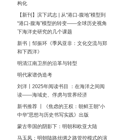
构化
【新刊】滨下武志 | 从“港口-腹地”模型到
“港口-腹海”模型的转变——全球历史视角
下海洋史研究的几个课题
新书｜邹振环《季风亚非：文化交流与郑
和下西洋》
明清江南卫所的沿革与转型
明代家谱伪造考
刘洋丨2025年阅读书目 ：在海洋之间阅
读——海域史、俘虏与世界经济
新书推荐 丨《焦虑的王权：朝鲜王朝“小
中华”思想与历史书写实践》出版
蒙古帝国的阴影下：明朝和欧亚大陆
马玉凤：明朝陆路丝绸之路管控模式的演