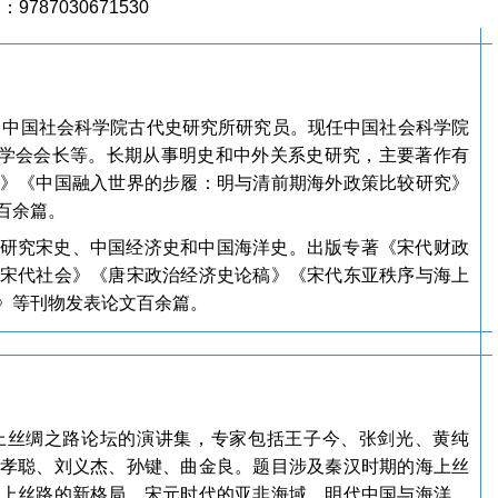
N：9787030671530
士。中国社会科学院古代史研究所研究员。现任中国社会科学院
史学会会长等。长期从事明史和中外关系史研究，主要著作有
》《中国融入世界的步履：明与清前期海外政策比较研究》
百余篇。
研究宋史、中国经济史和中国海洋史。出版专著《宋代财政
宋代社会》《唐宋政治经济史论稿》《宋代东亚秩序与海上
》等刊物发表论文百余篇。
上丝绸之路论坛的演讲集，专家包括王子今、张剑光、黄纯
孝聪、刘义杰、孙键、曲金良。题目涉及秦汉时期的海上丝
上丝路的新格局、宋元时代的亚非海域、明代中国与海洋、