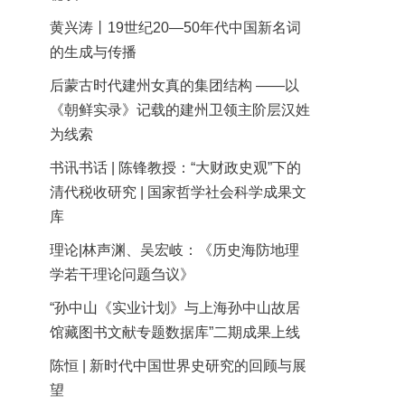
黄兴涛丨19世纪20—50年代中国新名词
的生成与传播
后蒙古时代建州女真的集团结构 ——以
《朝鲜实录》记载的建州卫领主阶层汉姓
为线索
书讯书话 | 陈锋教授：“大财政史观”下的
清代税收研究 | 国家哲学社会科学成果文
库
理论|林声渊、吴宏岐：《历史海防地理
学若干理论问题刍议》
“孙中山《实业计划》与上海孙中山故居
馆藏图书文献专题数据库”二期成果上线
陈恒 | 新时代中国世界史研究的回顾与展
望