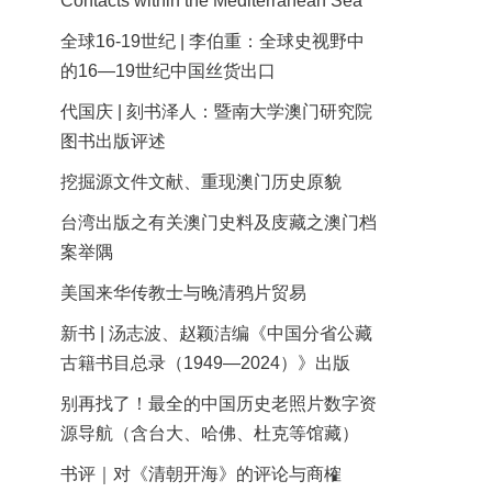
Contacts within the Mediterranean Sea
全球16-19世纪 | 李伯重：全球史视野中
的16—19世纪中国丝货出口
代国庆 | 刻书泽人：暨南大学澳门研究院
图书出版评述
挖掘源文件文献、重现澳门历史原貌
台湾出版之有关澳门史料及庋藏之澳门档
案举隅
美国来华传教士与晚清鸦片贸易
新书 | 汤志波、赵颖洁编《中国分省公藏
古籍书目总录（1949—2024）》出版
别再找了！最全的中国历史老照片数字资
源导航（含台大、哈佛、杜克等馆藏）
书评｜对《清朝开海》的评论与商榷