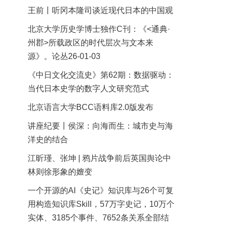
王前丨听冈本隆司谈近现代日本的中国观
北京大学历史学博士独作C刊：《<通典·
州郡>所载政区的时代层次与文本来
源》。论丛26-01-03
《中日文化交流史》第62期：数据驱动：
当代日本史学的数字人文研究范式
北京语言大学BCC语料库2.0版发布
讲座纪要丨侯深：向海而生：城市史与海
洋史的结合
江昕瑾、张坤 | 鸦片战争前后英国舆论中
林则徐形象的嬗变
一个开源的AI《史记》知识库与26个可复
用构造知识库Skill，57万字史记，10万个
实体、3185个事件、7652条关系全部结