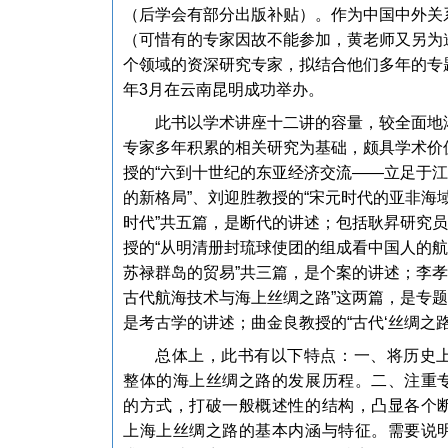
（后学会有部分出版补贴）。作为中国中外关
（可惜有的专家因故不能参加，黄老师又另为
个领域的资深研究专家，拟结合他们多年的专题研
年3月在云南昆明成功举办。
此书以学术讲座十二讲的容量，较全面地
专家多年积累的相关研究为基础，颇具学术价
授的“六到十世纪的东亚经济交流——立足于江
的新格局”、刘迎胜教授的“宋元时代的亚非海
时代”共五篇，是断代的讲述；包括耿昇研究员
授的“从明清册封琉球使团的组成看中国人的航
苏禄群岛的贸易”共三篇，是个案的讲述；李孝
古代航海技术与海上丝绸之路”这两篇，是专题
是考古学的讲述；曲金良教授的“古代‘丝绸之
总体上，此书有以下特点：一、将历史
整体的海上丝绸之路的发展历程。二、注重
的方式，打破一般概述性的结构，凸显各个
上海上丝绸之路的基本内涵与特征。需要说