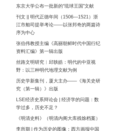
东京大学公布一批新的“琉球王国”文献
刊文 || 明代正德年间（1506—1521）浙
江市舶司提举考论——以张邦奇的两篇诗
序为中心
张伯伟教授主编《高丽朝鲜时代中国行纪
资料汇编》第一辑出版
丝路文明研究︱邱轶皓：明代的中亚视
野：以三种明代地理文献为例
历史学新集刊，厦大主办——《海关史研
究（第一辑）》出版
LSE经济史系辩论会 | 经济学的问题：数
学过多，历史不足？
《明清史料》（明清内阁大库残馀档案）
李所期 | 作为历史的图像：西方画报中国