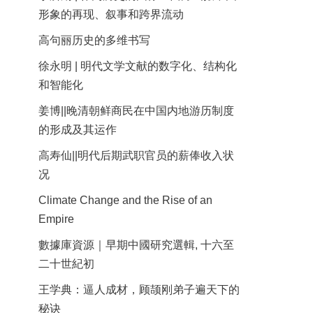
形象的再现、叙事和跨界流动
高句丽历史的多维书写
徐永明 | 明代文学文献的数字化、结构化
和智能化
姜博||晚清朝鲜商民在中国内地游历制度
的形成及其运作
高寿仙||明代后期武职官员的薪俸收入状
况
Climate Change and the Rise of an
Empire
數據庫資源｜早期中國研究選輯, 十六至
二十世紀初
王学典：逼人成材，顾颉刚弟子遍天下的
秘诀