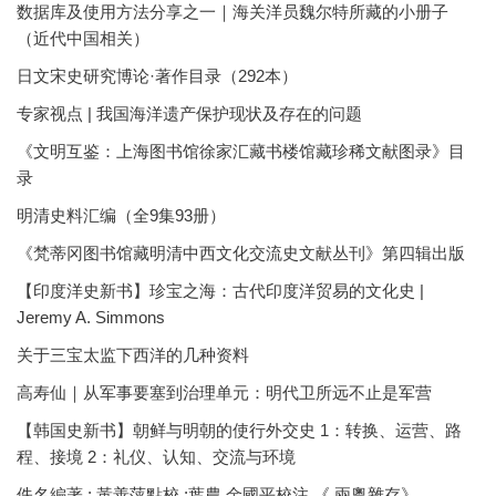
数据库及使用方法分享之一｜海关洋员魏尔特所藏的小册子
（近代中国相关）
日文宋史研究博论·著作目录（292本）
专家视点 | 我国海洋遗产保护现状及存在的问题
《文明互鉴：上海图书馆徐家汇藏书楼馆藏珍稀文献图录》目
录
明清史料汇编（全9集93册）
《梵蒂冈图书馆藏明清中西文化交流史文献丛刊》第四辑出版
【印度洋史新书】珍宝之海：古代印度洋贸易的文化史 |
Jeremy A. Simmons
关于三宝太监下西洋的几种资料
高寿仙｜从军事要塞到治理单元：明代卫所远不止是军营
【韩国史新书】朝鲜与明朝的使行外交史 1：转换、运营、路
程、接境 2：礼仪、认知、交流与环境
佚名編著 ; 黃善萍點校 ;葉農 金國平校注 《 兩粵雜存》