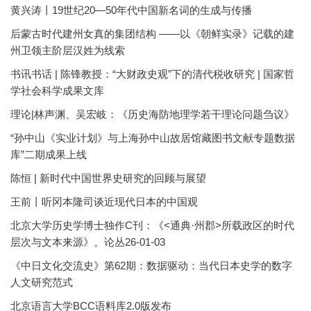
黄兴涛丨19世纪20—50年代中国新名词的生成与传播
后蒙古时代建州女真的集团结构 ——以《朝鲜实录》记载的建
州卫领主阶层汉姓为线索
书讯书话 | 陈锋教授：“大财政史观”下的清代税收研究 | 国家哲
学社会科学成果文库
理论|林声渊、吴宏岐：《历史海防地理学若干理论问题刍议》
“孙中山《实业计划》与上海孙中山故居馆藏图书文献专题数据
库”二期成果上线
陈恒 | 新时代中国世界史研究的回顾与展望
王前丨听冈本隆司谈近现代日本的中国观
北京大学历史学博士独作C刊：《<通典·州郡>所载政区的时代
层次与文本来源》。论丛26-01-03
《中日文化交流史》第62期：数据驱动：当代日本史学的数字
人文研究范式
北京语言大学BCC语料库2.0版发布