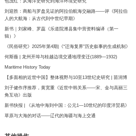
包茂红：从海洋史研究到海洋环境史研究
刘迎胜：商船与罗盘见证的阿拉伯航海交融路——评《阿拉伯
人的大航海：从古代到中世纪早期》
新书｜刘家峰、罗蕊《乐道院潍县集中营资料编译（第一
辑）》
《民俗研究》2025年第4期|《“迁海复界”历史叙事的生成机制》
何斯薇 | 龙州开埠与桂越边境交通地理变迁(1889—1932)
Maritime History Today
【多面相的近世中国】整体视野与10至13世纪史研究 | 苗润博
刘子健作序推荐，黄宽重《近世中韩关系——宋、金与高丽三
角互动》出版
新书快报 | 《从地中海到中国：公元1—10世纪的印度洋贸易》
草原与大海的对话——辽代的海疆与海上交通