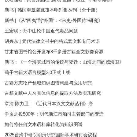
新书 | 韩国奎章阁藏孤本明别集丛刊（全十册）
新书 |《从“四夷”到“外国”：<宋史·外国传>研究》
王宏斌：孙中山论中国近代毒品问题
胡兴东 | 元代法律文书中的格式套文和专门术语
甘肃省图书馆公开发布8千多册古籍全文影像资源
新书：《一个海滨城市的传统与变迁：山海之间的威海卫》
荀子古籍大语言模型2.0正式上线
古籍方志物产领域知识图谱构建与应用研究
古籍文献中人名实体信息的提取方法及实现研究
章清 陈力卫｜《近代日本汉文文献丛刊》序
争贡之役500年：明代浙江市舶司主管部门的变迁
如何将任何文本语料库转化为知识图谱
2025台湾中研院明清研究国际学术研讨会议程