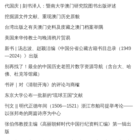
代国庆 | 刻书泽人：暨南大学澳门研究院图书出版评述
挖掘源文件文献、重现澳门历史原貌
台湾出版之有关澳门史料及庋藏之澳门档案举隅
美国来华传教士与晚清鸦片贸易
新书 | 汤志波、赵颖洁编《中国分省公藏古籍书目总录（1949
—2024）》出版
别再找了！最全的中国历史老照片数字资源导航（含台大、哈
佛、杜克等馆藏）
书评｜对《清朝开海》的评论与商榷
东京大学公布一批新的“琉球王国”文献
刊文 || 明代正德年间（1506—1521）浙江市舶司提举考论——
以张邦奇的两篇诗序为中心
张伯伟教授主编《高丽朝鲜时代中国行纪资料汇编》第一辑出
版