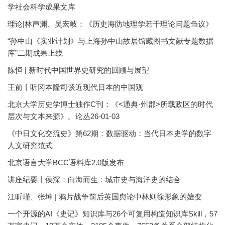
学社会科学成果文库
理论|林声渊、吴宏岐：《历史海防地理学若干理论问题刍议》
“孙中山《实业计划》与上海孙中山故居馆藏图书文献专题数据
库”二期成果上线
陈恒 | 新时代中国世界史研究的回顾与展望
王前丨听冈本隆司谈近现代日本的中国观
北京大学历史学博士独作C刊：《<通典·州郡>所载政区的时代
层次与文本来源》。论丛26-01-03
《中日文化交流史》第62期：数据驱动：当代日本史学的数字
人文研究范式
北京语言大学BCC语料库2.0版发布
讲座纪要丨侯深：向海而生：城市史与海洋史的结合
江昕瑾、张坤 | 鸦片战争前后英国舆论中林则徐形象的嬗变
一个开源的AI《史记》知识库与26个可复用构造知识库Skill，57