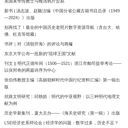
美国来华传教士与晚清鸦片贸易
新书 | 汤志波、赵颖洁编《中国分省公藏古籍书目总录（1949
—2024）》出版
别再找了！最全的中国历史老照片数字资源导航（含台大、哈
佛、杜克等馆藏）
书评｜对《清朝开海》的评论与商榷
东京大学公布一批新的“琉球王国”文献
刊文 || 明代正德年间（1506—1521）浙江市舶司提举考论——
以张邦奇的两篇诗序为中心
张伯伟教授主编《高丽朝鲜时代中国行纪资料汇编》第一辑出
版
丝路文明研究︱邱轶皓：明代的中亚视野：以三种明代地理文
献为例
历史学新集刊，厦大主办——《海关史研究（第一辑）》出版
LSE经济史系辩论会 | 经济学的问题：数学过多，历史不足？