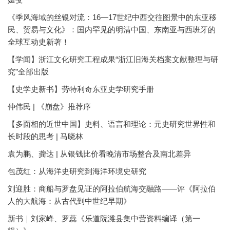
《季风海域的丝银对流：16—17世纪中西交往图景中的东亚移
民、贸易与文化》：国内罕见的明清中国、东南亚与西班牙的
全球互动史新著！
【学闻】浙江文化研究工程成果“浙江旧海关档案文献整理与研
究”全部出版
【史学史新书】劳特利奇东亚史学研究手册
仲伟民 | 《崩盘》推荐序
【多面相的近世中国】史料、语言和理论：元史研究世界性和
长时段的思考 | 马晓林
袁为鹏、龚达 | 从银钱比价看晚清市场整合及南北差异
包茂红：从海洋史研究到海洋环境史研究
刘迎胜：商船与罗盘见证的阿拉伯航海交融路——评《阿拉伯
人的大航海：从古代到中世纪早期》
新书｜刘家峰、罗蕊《乐道院潍县集中营资料编译（第一