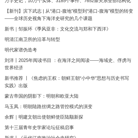
万字史记，10万个实体、3185个事件、7652条关系全部结构化
【新刊】滨下武志 | 从“港口-腹地”模型到“港口-腹海”模型的转变
——全球历史视角下海洋史研究的几个课题
新书｜邹振环《季风亚非：文化交流与郑和下西洋》
明清江南卫所的沿革与转型
明代家谱伪造考
刘洋丨2025年阅读书目 ：在海洋之间阅读——海域史、俘虏与
世界经济
新书推荐 丨《焦虑的王权：朝鲜王朝“小中华”思想与历史书写
实践》出版
蒙古帝国的阴影下：明朝和欧亚大陆
马玉凤：明朝陆路丝绸之路管控模式的演变
余辉｜明建文朝出使朝鲜使臣陆颙新探
第十三届青年史学家论坛征稿启事
新书丨《元代江南政治社会史研究》