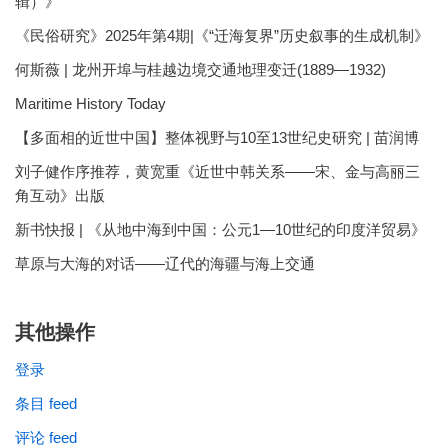
辑）》
《民俗研究》2025年第4期|《“迁海复界”历史叙事的生成机制》
何斯薇 | 龙州开埠与桂越边境交通地理变迁(1889—1932)
Maritime History Today
【多面相的近世中国】整体视野与10至13世纪史研究 | 苗润博
刘子健作序推荐，黄宽重《近世中韩关系——宋、金与高丽三
角互动》出版
新书快报 | 《从地中海到中国：公元1—10世纪的印度洋贸易》
草原与大海的对话——辽代的海疆与海上交通
其他操作
登录
条目 feed
评论 feed