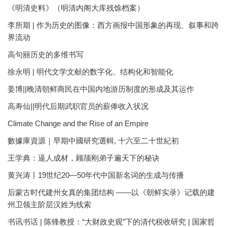
《明清史料》（明清内阁大库残馀档案）
李所期 | 作为历史的图像：西方画报中国形象的再现、叙事和跨
界流动
高句丽历史的多维书写
徐永明 | 明代文学文献的数字化、结构化和智能化
姜博||晚清朝鲜商民在中国内地游历制度的形成及其运作
高寿仙||明代后期武职官员的薪俸收入状况
Climate Change and the Rise of an Empire
數據庫資源｜早期中國研究選輯, 十六至二十世紀初
王学典：逼人成材，顾颉刚弟子遍天下的秘诀
黄兴涛丨19世纪20—50年代中国新名词的生成与传播
后蒙古时代建州女真的集团结构 ——以《朝鲜实录》记载的建
州卫领主阶层汉姓为线索
书讯书话 | 陈锋教授：“大财政史观”下的清代税收研究 | 国家哲