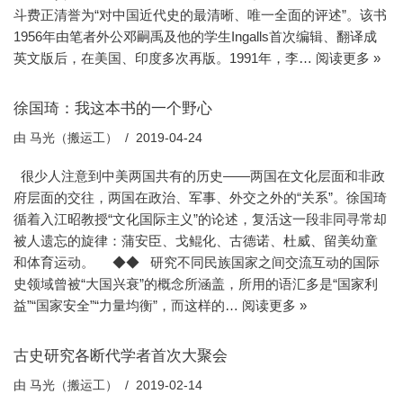
斗费正清誉为“对中国近代史的最清晰、唯一全面的评述”。该书
1956年由笔者外公邓嗣禹及他的学生Ingalls首次编辑、翻译成
英文版后，在美国、印度多次再版。1991年，李…
阅读更多 »
徐国琦：我这本书的一个野心
由
马光（搬运工）
2019-04-24
很少人注意到中美两国共有的历史——两国在文化层面和非政
府层面的交往，两国在政治、军事、外交之外的“关系”。徐国琦
循着入江昭教授“文化国际主义”的论述，复活这一段非同寻常却
被人遗忘的旋律：蒲安臣、戈鲲化、古德诺、杜威、留美幼童
和体育运动。 ◆◆ 研究不同民族国家之间交流互动的国际
史领域曾被“大国兴衰”的概念所涵盖，所用的语汇多是“国家利
益”“国家安全”“力量均衡”，而这样的…
阅读更多 »
古史研究各断代学者首次大聚会
由
马光（搬运工）
2019-02-14