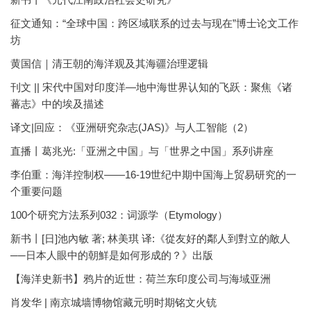
征文通知：“全球中国：跨区域联系的过去与现在”博士论文工作
坊
黄国信｜清王朝的海洋观及其海疆治理逻辑
刊文 || 宋代中国对印度洋—地中海世界认知的飞跃：聚焦《诸
蕃志》中的埃及描述
译文|回应：《亚洲研究杂志(JAS)》与人工智能（2）
直播丨葛兆光:「亚洲之中国」与「世界之中国」系列讲座
李伯重：海洋控制权——16-19世纪中期中国海上贸易研究的一
个重要问题
100个研究方法系列032：词源学（Etymology）
新书丨[日]池內敏 著; 林美琪 译:《從友好的鄰人到對立的敵人
──日本人眼中的朝鮮是如何形成的？》出版
【海洋史新书】鸦片的近世：荷兰东印度公司与海域亚洲
肖发华 | 南京城墙博物馆藏元明时期铭文火铳