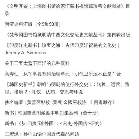
《文明互鉴：上海图书馆徐家汇藏书楼馆藏珍稀文献图录》目
录
明清史料汇编（全9集93册）
《梵蒂冈图书馆藏明清中西文化交流史文献丛刊》第四辑出版
【印度洋史新书】珍宝之海：古代印度洋贸易的文化史 |
Jeremy A. Simmons
关于三宝太监下西洋的几种资料
高寿仙｜从军事要塞到治理单元：明代卫所远不止是军营
【韩国史新书】朝鲜与明朝的使行外交史 1：转换、运营、路
程、接境 2：礼仪、认知、交流与环境
佚名編著 ; 黃善萍點校 ;葉農 金國平校注 《 兩粵雜存》
新书 | 韩国奎章阁藏孤本明别集丛刊（全十册）
新书 |《从“四夷”到“外国”：<宋史·外国传>研究》
王宏斌：孙中山论中国近代毒品问题