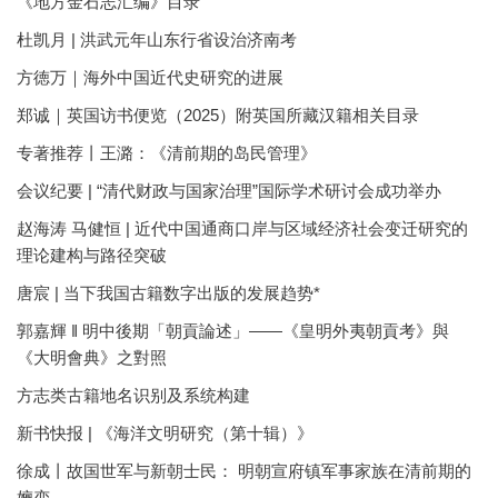
《地方金石志汇编》目录
杜凯月 | 洪武元年山东行省设治济南考
方徳万｜海外中国近代史研究的进展
郑诚｜英国访书便览（2025）附英国所藏汉籍相关目录
专著推荐丨王潞：《清前期的岛民管理》
会议纪要 | “清代财政与国家治理”国际学术研讨会成功举办
赵海涛 马健恒 | 近代中国通商口岸与区域经济社会变迁研究的
理论建构与路径突破
唐宸 | 当下我国古籍数字出版的发展趋势*
郭嘉輝 ‖ 明中後期「朝貢論述」——《皇明外夷朝貢考》與
《大明會典》之對照
方志类古籍地名识别及系统构建
新书快报 | 《海洋文明研究（第十辑）》
徐成丨故国世军与新朝士民： 明朝宣府镇军事家族在清前期的
嬗变