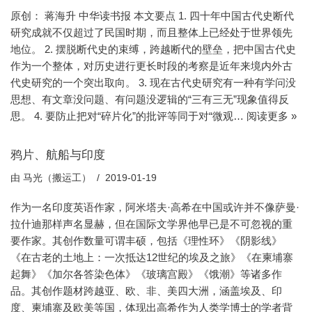
原创： 蒋海升 中华读书报 本文要点 1. 四十年中国古代史断代
研究成就不仅超过了民国时期，而且整体上已经处于世界领先
地位。 2. 摆脱断代史的束缚，跨越断代的壁垒，把中国古代史
作为一个整体，对历史进行更长时段的考察是近年来境内外古
代史研究的一个突出取向。 3. 现在古代史研究有一种有学问没
思想、有文章没问题、有问题没逻辑的“三有三无”现象值得反
思。 4. 要防止把对“碎片化”的批评等同于对“微观…
阅读更多 »
鸦片、航船与印度
由
马光（搬运工）
2019-01-19
作为一名印度英语作家，阿米塔夫·高希在中国或许并不像萨曼·
拉什迪那样声名显赫，但在国际文学界他早已是不可忽视的重
要作家。其创作数量可谓丰硕，包括《理性环》《阴影线》
《在古老的土地上：一次抵达12世纪的埃及之旅》《在柬埔寨
起舞》《加尔各答染色体》《玻璃宫殿》《饿潮》等诸多作
品。其创作题材跨越亚、欧、非、美四大洲，涵盖埃及、印
度、柬埔寨及欧美等国，体现出高希作为人类学博士的学者背