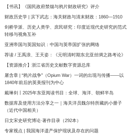
【书讯】《国民政府禁烟与鸦片财政研究》评介
财政历史学 | 滨下武志：海关财政与清末财政：1860—1910
剑桥学派、历史人类学、庶民研究：印度近现代史研究的范式
转移与视角互补
亚洲帝国与英国知识：中国与英帝国扩张的网络
荐读 / 王禹浪、王天姿：《元明清时期东北亚丝绸之路考论》
【资源推介】浙江省历史文献数字资源总库
屠含章 | “鸦片战争”（Opium War）一词的出现与传播——以
1840年前后的英美报刊为中心
戴琳剑丨2025年东亚阅读书目：全球、海洋、朝鲜半岛
数据库及使用方法分享之一｜海关洋员魏尔特所藏的小册子
（近代中国相关）
日文宋史研究博论·著作目录（292本）
专家视点 | 我国海洋遗产保护现状及存在的问题