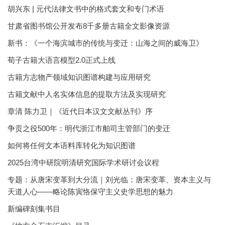
胡兴东 | 元代法律文书中的格式套文和专门术语
甘肃省图书馆公开发布8千多册古籍全文影像资源
新书：《一个海滨城市的传统与变迁：山海之间的威海卫》
荀子古籍大语言模型2.0正式上线
古籍方志物产领域知识图谱构建与应用研究
古籍文献中人名实体信息的提取方法及实现研究
章清 陈力卫｜《近代日本汉文文献丛刊》序
争贡之役500年：明代浙江市舶司主管部门的变迁
如何将任何文本语料库转化为知识图谱
2025台湾中研院明清研究国际学术研讨会议程
专题：从唐宋变革到大分流｜刘光临：唐宋变革、资本主义与
天道人心——略论陈寅恪保守主义史学思想的魅力
新编碑刻集书目