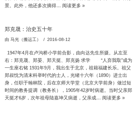
景。此外，他还多次摘得…
阅读更多 »
郑克晟：治史五十年
由
马光（搬运工）
2016-08-12
1947年4月在卢沟桥小学前合影，由向达先生所摄。从左至
右：郑克晟、郑晏、郑天挺、郑克扬 求学 “人弃我取”成为
一生座右铭 1931年9月，我出生于北京，祖籍福建长乐。祖父
郑叔忱为清末科举时代的士人，光绪十六年（1890）进士出
身，任职于翰林院，后在京师大学堂（北京大学前身）做过短
时间的教务提调（教务长），1905年42岁时病逝。当时父亲郑
天挺才6岁，次年祖母陆嘉坤又病逝，父亲成…
阅读更多 »