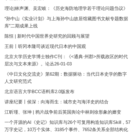
理论|林声渊、吴宏岐：《历史海防地理学若干理论问题刍议》
“孙中山《实业计划》与上海孙中山故居馆藏图书文献专题数据
库”二期成果上线
陈恒 | 新时代中国世界史研究的回顾与展望
王前丨听冈本隆司谈近现代日本的中国观
北京大学历史学博士独作C刊：《<通典·州郡>所载政区的时代
层次与文本来源》。论丛26-01-03
《中日文化交流史》第62期：数据驱动：当代日本史学的数字
人文研究范式
北京语言大学BCC语料库2.0版发布
讲座纪要丨侯深：向海而生：城市史与海洋史的结合
江昕瑾、张坤 | 鸦片战争前后英国舆论中林则徐形象的嬗变
一个开源的AI《史记》知识库与26个可复用构造知识库Skill，57
万字史记，10万个实体、3185个事件、7652条关系全部结构化