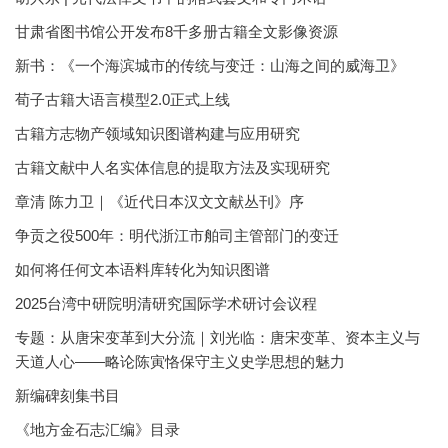
甘肃省图书馆公开发布8千多册古籍全文影像资源
新书：《一个海滨城市的传统与变迁：山海之间的威海卫》
荀子古籍大语言模型2.0正式上线
古籍方志物产领域知识图谱构建与应用研究
古籍文献中人名实体信息的提取方法及实现研究
章清 陈力卫｜《近代日本汉文文献丛刊》序
争贡之役500年：明代浙江市舶司主管部门的变迁
如何将任何文本语料库转化为知识图谱
2025台湾中研院明清研究国际学术研讨会议程
专题：从唐宋变革到大分流｜刘光临：唐宋变革、资本主义与
天道人心——略论陈寅恪保守主义史学思想的魅力
新编碑刻集书目
《地方金石志汇编》目录