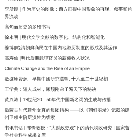
李所期 | 作为历史的图像：西方画报中国形象的再现、叙事和跨
界流动
高句丽历史的多维书写
徐永明 | 明代文学文献的数字化、结构化和智能化
姜博||晚清朝鲜商民在中国内地游历制度的形成及其运作
高寿仙||明代后期武职官员的薪俸收入状况
Climate Change and the Rise of an Empire
數據庫資源｜早期中國研究選輯, 十六至二十世紀初
王学典：逼人成材，顾颉刚弟子遍天下的秘诀
黄兴涛丨19世纪20—50年代中国新名词的生成与传播
后蒙古时代建州女真的集团结构 ——以《朝鲜实录》记载的建
州卫领主阶层汉姓为线索
书讯书话 | 陈锋教授：“大财政史观”下的清代税收研究 | 国家哲
学社会科学成果文库