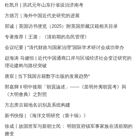
杜凯月 | 洪武元年山东行省设治济南考
方徳万｜海外中国近代史研究的进展
郑诚｜英国访书便览（2025）附英国所藏汉籍相关目录
专著推荐丨王潞：《清前期的岛民管理》
会议纪要 | “清代财政与国家治理”国际学术研讨会成功举办
赵海涛 马健恒 | 近代中国通商口岸与区域经济社会变迁研究的
理论建构与路径突破
唐宸 | 当下我国古籍数字出版的发展趋势*
郭嘉輝 ‖ 明中後期「朝貢論述」——《皇明外夷朝貢考》與
《大明會典》之對照
方志类古籍地名识别及系统构建
新书快报 | 《海洋文明研究（第十辑）》
徐成丨故国世军与新朝士民： 明朝宣府镇军事家族在清前期的
嬗变