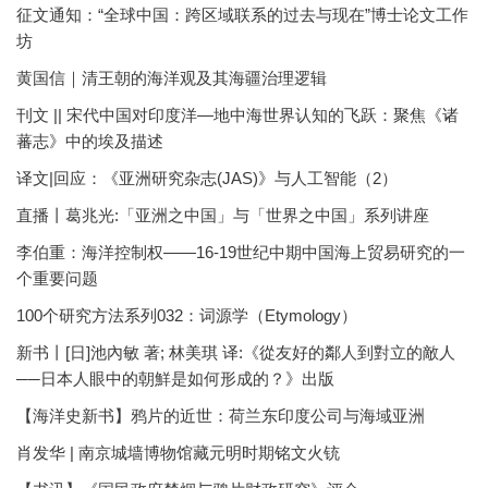
征文通知：“全球中国：跨区域联系的过去与现在”博士论文工作
坊
黄国信｜清王朝的海洋观及其海疆治理逻辑
刊文 || 宋代中国对印度洋—地中海世界认知的飞跃：聚焦《诸
蕃志》中的埃及描述
译文|回应：《亚洲研究杂志(JAS)》与人工智能（2）
直播丨葛兆光:「亚洲之中国」与「世界之中国」系列讲座
李伯重：海洋控制权——16-19世纪中期中国海上贸易研究的一
个重要问题
100个研究方法系列032：词源学（Etymology）
新书丨[日]池內敏 著; 林美琪 译:《從友好的鄰人到對立的敵人
──日本人眼中的朝鮮是如何形成的？》出版
【海洋史新书】鸦片的近世：荷兰东印度公司与海域亚洲
肖发华 | 南京城墙博物馆藏元明时期铭文火铳