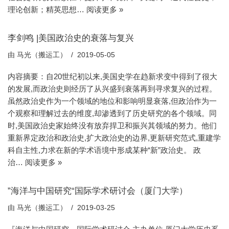
理论创新；精英思想…
阅读更多 »
李剑鸣 |美国政治史的衰落与复兴
由
马光（搬运工）
2019-05-05
内容摘要：自20世纪初以来,美国史学在趋新求变中得到了很大
的发展,而政治史则经历了从兴盛到衰落再到寻求复兴的过程。
虽然政治史作为一个领域的地位和影响明显衰落,但政治作为一
个观察和理解过去的维度,却渗透到了历史研究的各个领域。同
时,美国政治史家始终没有放弃捍卫和振兴其领域的努力。他们
重新界定政治和政治史,扩大政治史的边界,更新研究范式,重建学
科自主性,力求在新的学术语境中形成某种“新”政治史。 政
治…
阅读更多 »
”海洋与中国研究“国际学术研讨会（厦门大学）
由
马光（搬运工）
2019-03-25