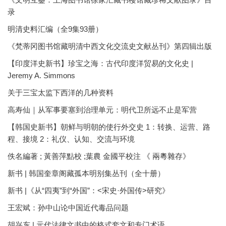
录
明清史料汇编（全9集93册）
《梵蒂冈图书馆藏明清中西文化交流史文献丛刊》第四辑出版
【印度洋史新书】珍宝之海：古代印度洋贸易的文化史 |
Jeremy A. Simmons
关于三宝太监下西洋的几种资料
高寿仙｜从军事要塞到治理单元：明代卫所远不止是军营
【韩国史新书】朝鲜与明朝的使行外交史 1：转换、运营、路
程、接境 2：礼仪、认知、交流与环境
佚名編著 ; 黃善萍點校 ;葉農 金國平校注 《 兩粵雜存》
新书 | 韩国奎章阁藏孤本明别集丛刊（全十册）
新书 |《从“四夷”到“外国”：<宋史·外国传>研究》
王宏斌：孙中山论中国近代毒品问题
胡兴东 | 元代法律文书中的格式套文和专门术语