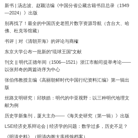
新书 | 汤志波、赵颖洁编《中国分省公藏古籍书目总录（1949
—2024）》出版
别再找了！最全的中国历史老照片数字资源导航（含台大、哈
佛、杜克等馆藏）
书评｜对《清朝开海》的评论与商榷
东京大学公布一批新的“琉球王国”文献
刊文 || 明代正德年间（1506—1521）浙江市舶司提举考论——
以张邦奇的两篇诗序为中心
张伯伟教授主编《高丽朝鲜时代中国行纪资料汇编》第一辑出
版
丝路文明研究︱邱轶皓：明代的中亚视野：以三种明代地理文
献为例
历史学新集刊，厦大主办——《海关史研究（第一辑）》出版
LSE经济史系辩论会 | 经济学的问题：数学过多，历史不足？
《明清史料》（明清内阁大库残馀档案）