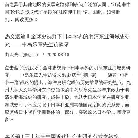
南之异于其他地区的发展道路得到较为广泛的认同，“江南非中
国”论也逐步取代了早期的“江南即中国”论。因此，如何批
判…
阅读更多 »
热文速递 ‖ 全球史视野下日本学界的明清东亚海域史研
究 ——中岛乐章先生访谈录
由
马光（搬运工）
2020-06-16
点击蓝字关注我们 全球史视野下日本学界的明清东亚海域史研
究 ——中岛乐章先生访谈录系 赵庆华 [摘 要] 随着中国“一
带一路”战略的提出，海洋史研究成为历史学界的研究热点。九
州大学人文科学府东洋史领域的中岛乐章先生多年来致力于明
清东亚海域史的研究，成果丰硕。他认为日本学者在研究东亚
海域史时，不应局限于日本和亚洲其他国家之间的关系史，而
应该将日本视作亚洲整体的一部分，突破原来日本学…
阅读更
多 »
李长莉 | 三十年来中国近代社会史研究范式之转换