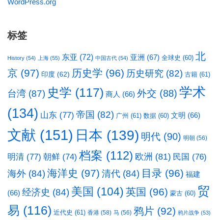
WordPress.org
标签
北
东亚
(72)
亚洲
(67)
全球史
(60)
History
(54)
上海
(55)
中国古代
(54)
京
(97)
历史学
(96)
历史研究
(82)
印度
(62)
古籍
(61)
学术
史学
(117)
台湾
(87)
外交
(88)
商人
(66)
(134)
帝国
(82)
山东
(77)
文明
(66)
广州
(61)
数据
(60)
文献
(151)
日本
(139)
明代
(90)
明朝
(56)
档案
(112)
明清
(77)
欧洲
(81)
民国
(76)
朝鲜
(74)
海洋史
(97)
目录
(96)
海外
(84)
清代
(84)
福建
贸
美国
(104)
英国
(96)
经济史
(84)
(66)
蒙古
(60)
易
(116)
鸦片
(92)
近代史
(61)
香港
(58)
马
(56)
鸦片战争
(53)