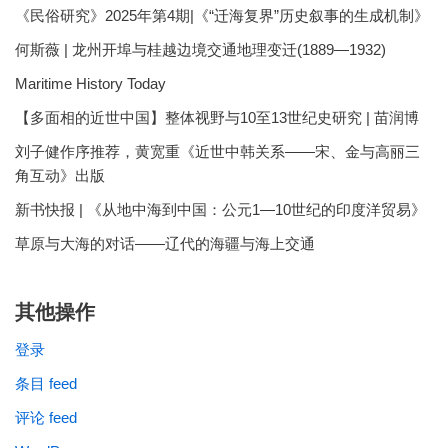
《民俗研究》2025年第4期|《“迁海复界”历史叙事的生成机制》
何斯薇 | 龙州开埠与桂越边境交通地理变迁(1889—1932)
Maritime History Today
【多面相的近世中国】整体视野与10至13世纪史研究 | 苗润博
刘子健作序推荐，黄宽重《近世中韩关系——宋、金与高丽三
角互动》出版
新书快报 | 《从地中海到中国：公元1—10世纪的印度洋贸易》
草原与大海的对话——辽代的海疆与海上交通
其他操作
登录
条目 feed
评论 feed