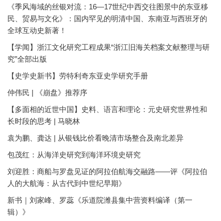
《季风海域的丝银对流：16—17世纪中西交往图景中的东亚移
民、贸易与文化》：国内罕见的明清中国、东南亚与西班牙的
全球互动史新著！
【学闻】浙江文化研究工程成果“浙江旧海关档案文献整理与研
究”全部出版
【史学史新书】劳特利奇东亚史学研究手册
仲伟民 | 《崩盘》推荐序
【多面相的近世中国】史料、语言和理论：元史研究世界性和
长时段的思考 | 马晓林
袁为鹏、龚达 | 从银钱比价看晚清市场整合及南北差异
包茂红：从海洋史研究到海洋环境史研究
刘迎胜：商船与罗盘见证的阿拉伯航海交融路——评《阿拉伯
人的大航海：从古代到中世纪早期》
新书｜刘家峰、罗蕊《乐道院潍县集中营资料编译（第一
辑）》