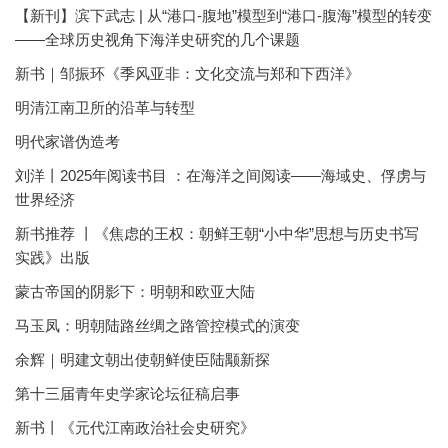
【新刊】滨下武志 | 从“港口-腹地”模型到“港口-腹海”模型的转变
——全球历史视角下海洋史研究的几个课题
新书｜邹振环《季风亚非：文化交流与郑和下西洋》
明清江南卫所的沿革与转型
明代家谱伪造考
刘洋丨2025年阅读书目 ：在海洋之间阅读——海域史、俘虏与
世界经济
新书推荐 丨《焦虑的王权：朝鲜王朝“小中华”思想与历史书写
实践》出版
蒙古帝国的阴影下：明朝和欧亚大陆
马玉凤：明朝陆路丝绸之路管控模式的演变
余辉｜明建文朝出使朝鲜使臣陆颙新探
第十三届青年史学家论坛征稿启事
新书丨《元代江南政治社会史研究》