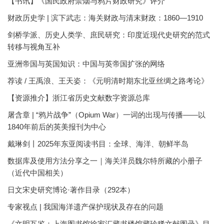
【书讯】《国民政府禁烟与鸦片财政研究》评介
财政历史学 | 滨下武志：海关财政与清末财政：1860—1910
剑桥学派、历史人类学、庶民研究：印度近现代史研究的范式
转移与视角互补
亚洲帝国与英国知识：中国与英帝国扩张的网络
荐读 / 王禹浪、王天姿：《元明清时期东北亚丝绸之路考论》
【资源推介】浙江省历史文献数字资源总库
屠含章 | “鸦片战争”（Opium War）一词的出现与传播——以
1840年前后的英美报刊为中心
戴琳剑丨2025年东亚阅读书目：全球、海洋、朝鲜半岛
数据库及使用方法分享之一｜海关洋员魏尔特所藏的小册子
（近代中国相关）
日文宋史研究博论·著作目录（292本）
专家视点 | 我国海洋遗产保护现状及存在的问题
《文明互鉴：上海图书馆徐家汇藏书楼馆藏珍稀文献图录》目