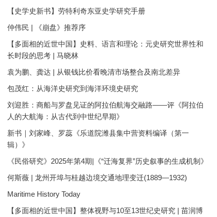
【史学史新书】劳特利奇东亚史学研究手册
仲伟民 | 《崩盘》推荐序
【多面相的近世中国】史料、语言和理论：元史研究世界性和
长时段的思考 | 马晓林
袁为鹏、龚达 | 从银钱比价看晚清市场整合及南北差异
包茂红：从海洋史研究到海洋环境史研究
刘迎胜：商船与罗盘见证的阿拉伯航海交融路——评《阿拉伯
人的大航海：从古代到中世纪早期》
新书｜刘家峰、罗蕊《乐道院潍县集中营资料编译（第一
辑）》
《民俗研究》2025年第4期|《“迁海复界”历史叙事的生成机制》
何斯薇 | 龙州开埠与桂越边境交通地理变迁(1889—1932)
Maritime History Today
【多面相的近世中国】整体视野与10至13世纪史研究 | 苗润博