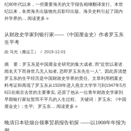
纪80年代以来，一些重要海关的文字报告相继翻译发行。本世
纪以来，各类海关出版物先后影印出版。海关史料引起了国内
外学界的…
阅读更多 »
从财政史学家到银行家——《中国厘金史》作者罗玉东
生平考
由
马光（搬运工）
2019-12-01
摘 要：罗玉东是中国厘金史研究的集大成者, 而“近世以著述
闻名天下而身世几无人知者, 恐即罗玉东先生一人”。因此弄清楚
罗玉东的生平经历是中国财政史学界的责任。文章利用档案史
料考证和再现了罗玉东从1928年进入燕京大学学习到1947年5月
6日在南京去世的主要事实, 还原了他从一位青年财政史学家到
早期银行家短暂而不平凡的人生过程。 关键词：罗玉东; 《中国
厘金史》; 生平; 罗玉东…
阅读更多 »
晚清日本驻烟台领事贸易报告初探 ——以1908年年报为
例