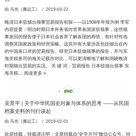
由
马光（搬运工）
2019-03-22
晚清日本驻烟台领事贸易报告初探——以1908年年报为例 李军
内容提要：明治时期日本外务省向世界各国派驻领事，这些领
事发回的报告便于日本社会各界了解各国的商情，有针对性地
调整其国家政策和经营策略。这其中有大量涉及包括烟台在内
的中国各口岸的贸易报告。研究日本驻烟领事的报告，并与东
海关税务司的海关记载作对比，可以更清晰地了解和洞晓晚清
时期烟台贸易的实况。 关 键 词：贸易报告 日本驻烟台领事 东
海关税…
阅读更多 »
吴景平 | 关于中华民国史对象与体系的思考 ——从民国
档案史料的刊行谈起
由
马光（搬运工）
2019-02-01
欢迎转载，转载请注明：文章转载自“史学月刊”微信公众号。转