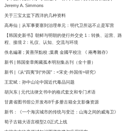
Jeremy A. Simmons
关于三宝太监下西洋的几种资料
高寿仙｜从军事要塞到治理单元：明代卫所远不止是军营
【韩国史新书】朝鲜与明朝的使行外交史 1：转换、运营、路
程、接境 2：礼仪、认知、交流与环境
佚名編著 ; 黃善萍點校 ;葉農 金國平校注 《 兩粵雜存》
新书 | 韩国奎章阁藏孤本明别集丛刊（全十册）
新书 |《从“四夷”到“外国”：<宋史·外国传>研究》
王宏斌：孙中山论中国近代毒品问题
胡兴东 | 元代法律文书中的格式套文和专门术语
甘肃省图书馆公开发布8千多册古籍全文影像资源
新书：《一个海滨城市的传统与变迁：山海之间的威海卫》
荀子古籍大语言模型2.0正式上线