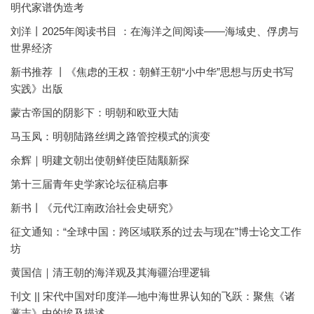
明代家谱伪造考
刘洋丨2025年阅读书目 ：在海洋之间阅读——海域史、俘虏与
世界经济
新书推荐 丨《焦虑的王权：朝鲜王朝“小中华”思想与历史书写
实践》出版
蒙古帝国的阴影下：明朝和欧亚大陆
马玉凤：明朝陆路丝绸之路管控模式的演变
余辉｜明建文朝出使朝鲜使臣陆颙新探
第十三届青年史学家论坛征稿启事
新书丨《元代江南政治社会史研究》
征文通知：“全球中国：跨区域联系的过去与现在”博士论文工作
坊
黄国信｜清王朝的海洋观及其海疆治理逻辑
刊文 || 宋代中国对印度洋—地中海世界认知的飞跃：聚焦《诸
蕃志》中的埃及描述