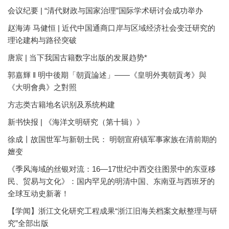
会议纪要 | “清代财政与国家治理”国际学术研讨会成功举办
赵海涛 马健恒 | 近代中国通商口岸与区域经济社会变迁研究的
理论建构与路径突破
唐宸 | 当下我国古籍数字出版的发展趋势*
郭嘉輝 ‖ 明中後期「朝貢論述」——《皇明外夷朝貢考》與
《大明會典》之對照
方志类古籍地名识别及系统构建
新书快报 | 《海洋文明研究（第十辑）》
徐成丨故国世军与新朝士民： 明朝宣府镇军事家族在清前期的
嬗变
《季风海域的丝银对流：16—17世纪中西交往图景中的东亚移
民、贸易与文化》：国内罕见的明清中国、东南亚与西班牙的
全球互动史新著！
【学闻】浙江文化研究工程成果“浙江旧海关档案文献整理与研
究”全部出版