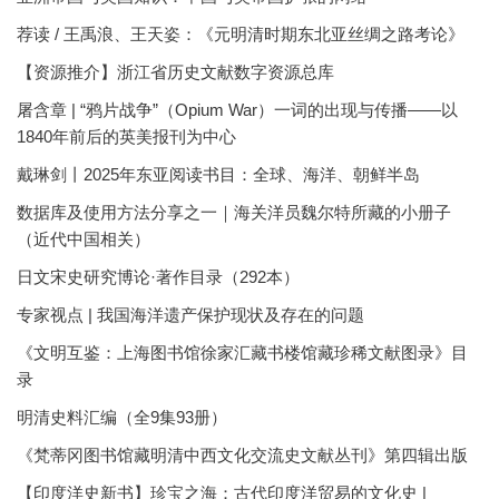
荐读 / 王禹浪、王天姿：《元明清时期东北亚丝绸之路考论》
【资源推介】浙江省历史文献数字资源总库
屠含章 | “鸦片战争”（Opium War）一词的出现与传播——以
1840年前后的英美报刊为中心
戴琳剑丨2025年东亚阅读书目：全球、海洋、朝鲜半岛
数据库及使用方法分享之一｜海关洋员魏尔特所藏的小册子
（近代中国相关）
日文宋史研究博论·著作目录（292本）
专家视点 | 我国海洋遗产保护现状及存在的问题
《文明互鉴：上海图书馆徐家汇藏书楼馆藏珍稀文献图录》目
录
明清史料汇编（全9集93册）
《梵蒂冈图书馆藏明清中西文化交流史文献丛刊》第四辑出版
【印度洋史新书】珍宝之海：古代印度洋贸易的文化史 |