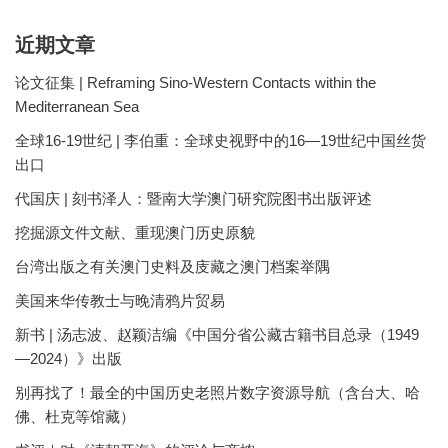
近期文章
论文征集 | Reframing Sino-Western Contacts within the
Mediterranean Sea
全球16-19世纪 | 李伯重：全球史视野中的16—19世纪中国丝货
出口
代国庆 | 刻书泽人：暨南大学澳门研究院图书出版评述
挖掘源文件文献、重现澳门历史原貌
台湾出版之有关澳门史料及庋藏之澳门档案举隅
美国来华传教士与晚清鸦片贸易
新书 | 汤志波、赵颖洁编《中国分省公藏古籍书目总录（1949
—2024）》出版
别再找了！最全的中国历史老照片数字资源导航（含台大、哈
佛、杜克等馆藏）