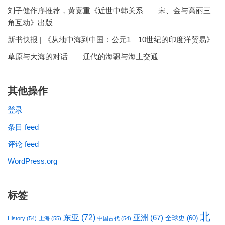
刘子健作序推荐，黄宽重《近世中韩关系——宋、金与高丽三
角互动》出版
新书快报 | 《从地中海到中国：公元1—10世纪的印度洋贸易》
草原与大海的对话——辽代的海疆与海上交通
其他操作
登录
条目 feed
评论 feed
WordPress.org
标签
北
东亚
(72)
亚洲
(67)
全球史
(60)
History
(54)
上海
(55)
中国古代
(54)