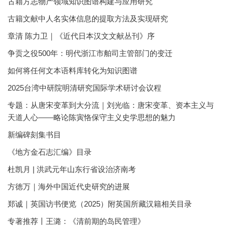
古籍方志物产领域知识图谱构建与应用研究
古籍文献中人名实体信息的提取方法及实现研究
章清 陈力卫｜《近代日本汉文文献丛刊》序
争贡之役500年：明代浙江市舶司主管部门的变迁
如何将任何文本语料库转化为知识图谱
2025台湾中研院明清研究国际学术研讨会议程
专题：从唐宋变革到大分流｜刘光临：唐宋变革、资本主义与
天道人心——略论陈寅恪保守主义史学思想的魅力
新编碑刻集书目
《地方金石志汇编》目录
杜凯月 | 洪武元年山东行省设治济南考
方徳万｜海外中国近代史研究的进展
郑诚｜英国访书便览（2025）附英国所藏汉籍相关目录
专著推荐丨王潞：《清前期的岛民管理》