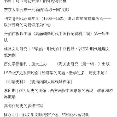
书评｜对《清朝开海》的评论与商榷
东京大学公布一批新的“琉球王国”文献
刊文 || 明代正德年间（1506—1521）浙江市舶司提举考论——
以张邦奇的两篇诗序为中心
张伯伟教授主编《高丽朝鲜时代中国行纪资料汇编》第一辑出
版
丝路文明研究︱邱轶皓：明代的中亚视野：以三种明代地理文
献为例
历史学新集刊，厦大主办——《海关史研究（第一辑）》出版
LSE经济史系辩论会 | 经济学的问题：数学过多，历史不足？
《明清史料》（明清内阁大库残馀档案）
李所期 | 作为历史的图像：西方画报中国形象的再现、叙事和跨
界流动
高句丽历史的多维书写
徐永明 | 明代文学文献的数字化、结构化和智能化