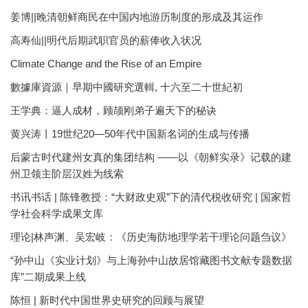
姜博||晚清朝鲜商民在中国内地游历制度的形成及其运作
高寿仙||明代后期武职官员的薪俸收入状况
Climate Change and the Rise of an Empire
數據庫資源｜早期中國研究選輯, 十六至二十世紀初
王学典：逼人成材，顾颉刚弟子遍天下的秘诀
黄兴涛丨19世纪20—50年代中国新名词的生成与传播
后蒙古时代建州女真的集团结构 ——以《朝鲜实录》记载的建
州卫领主阶层汉姓为线索
书讯书话 | 陈锋教授：“大财政史观”下的清代税收研究 | 国家哲
学社会科学成果文库
理论|林声渊、吴宏岐：《历史海防地理学若干理论问题刍议》
“孙中山《实业计划》与上海孙中山故居馆藏图书文献专题数据
库”二期成果上线
陈恒 | 新时代中国世界史研究的回顾与展望