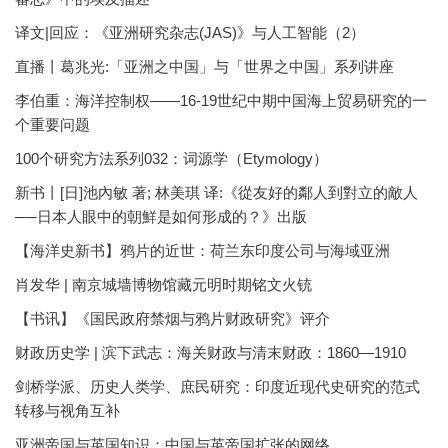
译文|回应：《亚洲研究杂志(JAS)》与人工智能（2）
直播丨葛兆光:「亚洲之中国」与「世界之中国」系列讲座
李伯重：海洋控制权——16-19世纪中期中国海上贸易研究的一
个重要问题
100个研究方法系列032：词源学（Etymology）
新书丨[日]池內敏 著; 林美琪 译:《從友好的鄰人到對立的敵人
──日本人眼中的朝鮮是如何形成的？》出版
【海洋史新书】鸦片的近世：荷兰东印度公司与海域亚洲
肖发华 | 南京城墙博物馆藏元明时期铭文火铳
【书讯】《国民政府禁烟与鸦片财政研究》评介
财政历史学 | 滨下武志：海关财政与清末财政：1860—1910
剑桥学派、历史人类学、庶民研究：印度近现代史研究的范式
转移与视角互补
亚洲帝国与英国知识：中国与英帝国扩张的网络