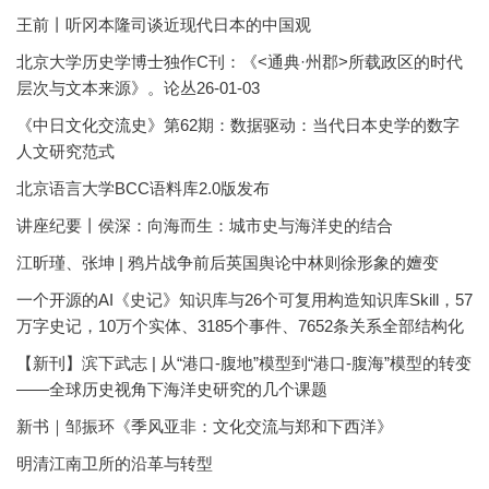
王前丨听冈本隆司谈近现代日本的中国观
北京大学历史学博士独作C刊：《<通典·州郡>所载政区的时代
层次与文本来源》。论丛26-01-03
《中日文化交流史》第62期：数据驱动：当代日本史学的数字
人文研究范式
北京语言大学BCC语料库2.0版发布
讲座纪要丨侯深：向海而生：城市史与海洋史的结合
江昕瑾、张坤 | 鸦片战争前后英国舆论中林则徐形象的嬗变
一个开源的AI《史记》知识库与26个可复用构造知识库Skill，57
万字史记，10万个实体、3185个事件、7652条关系全部结构化
【新刊】滨下武志 | 从“港口-腹地”模型到“港口-腹海”模型的转变
——全球历史视角下海洋史研究的几个课题
新书｜邹振环《季风亚非：文化交流与郑和下西洋》
明清江南卫所的沿革与转型