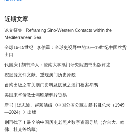
近期文章
论文征集 | Reframing Sino-Western Contacts within the
Mediterranean Sea
全球16-19世纪 | 李伯重：全球史视野中的16—19世纪中国丝货
出口
代国庆 | 刻书泽人：暨南大学澳门研究院图书出版评述
挖掘源文件文献、重现澳门历史原貌
台湾出版之有关澳门史料及庋藏之澳门档案举隅
美国来华传教士与晚清鸦片贸易
新书 | 汤志波、赵颖洁编《中国分省公藏古籍书目总录（1949
—2024）》出版
别再找了！最全的中国历史老照片数字资源导航（含台大、哈
佛、杜克等馆藏）