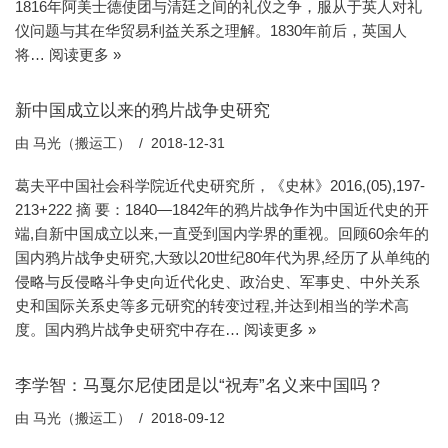
1816年阿美士德使团与清廷之间的礼仪之争，服从于英人对礼
仪问题与其在华贸易利益关系之理解。1830年前后，英国人
将…
阅读更多 »
新中国成立以来的鸦片战争史研究
由
马光（搬运工）
2018-12-31
葛夫平中国社会科学院近代史研究所，《史林》2016,(05),197-
213+222 摘 要：1840—1842年的鸦片战争作为中国近代史的开
端,自新中国成立以来,一直受到国内学界的重视。回顾60余年的
国内鸦片战争史研究,大致以20世纪80年代为界,经历了从单纯的
侵略与反侵略斗争史向近代化史、政治史、军事史、中外关系
史和国际关系史等多元研究的转变过程,并达到相当的学术高
度。国内鸦片战争史研究中存在…
阅读更多 »
李学智：马戛尔尼使团是以“祝寿”名义来中国吗？
由
马光（搬运工）
2018-09-12