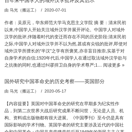
百年来中国学人的域外汉学批评及其启示
由
马光（搬运工）
2020-07-01
作者：吴原元，华东师范大学马克思主义学院 摘 要：清末民初
以来,中国学人开始关注域外汉学并展开评论。中国学人对域外
汉学的批评,伴随着时代的变迁而存在不同的历史阶段:清末民初
之际,中国学人对域外汉学并不以为然,甚或有尖锐的批评,即使对
域外汉学所擅长的“半汉”之学有所褒奖,亦非盲目推崇,实基于对
自身学术的自信;1920年代后,中国学人在通过取法域外汉学欲与
之抗衡的同时,也通过纠谬捍卫自身的学术尊严;1…
阅读更多 »
国外研究中国革命史的历史考察——英国部分
由
马光（搬运工）
2020-05-17
【内容提要】英国对中国革命史的研究在早期多为纪实性作
品，到第二次世界大战后研究成果不断问世，无论是人员、机
构、资料或出版物都有很大进展。《中国季刊》至今仍是具有
国际影响的学术刊物。英国学者的研究主要涉及近代的中国社
会和中国革命；中国共产党建党前后至1949年的新民主主义革