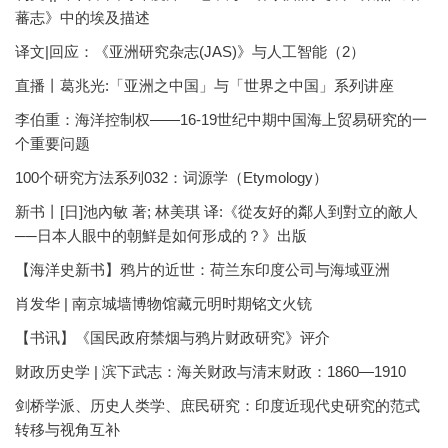
蕃志》中的埃及描述
译文|回应：《亚洲研究杂志(JAS)》与人工智能（2）
直播丨葛兆光:「亚洲之中国」与「世界之中国」系列讲座
李伯重：海洋控制权——16-19世纪中期中国海上贸易研究的一
个重要问题
100个研究方法系列032：词源学（Etymology）
新书丨[日]池內敏 著; 林美琪 译:《從友好的鄰人到對立的敵人
──日本人眼中的朝鮮是如何形成的？》出版
【海洋史新书】鸦片的近世：荷兰东印度公司与海域亚洲
肖发华 | 南京城墙博物馆藏元明时期铭文火铳
【书讯】《国民政府禁烟与鸦片财政研究》评介
财政历史学 | 滨下武志：海关财政与清末财政：1860—1910
剑桥学派、历史人类学、庶民研究：印度近现代史研究的范式
转移与视角互补