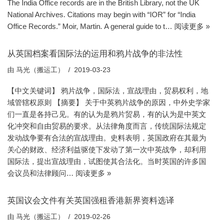
The India Office records are in the British Library, not the UK
National Archives. Citations may begin with “IOR” for “India
Office Records.” Moir, Martin. A general guide to t…
阅读更多 »
从英国档案看国际法的运用和鸦片战争的非法性
由
马光（搬运工）
2019-03-23
【中文关键词】 鸦片战争，国际法，宣战理由，贸易权利，地
域管辖权原则 【摘要】 关于中英鸦片战争的原因，中外史学家
们一直是各持己见。有的认为是鸦片贸易，有的认为是中英文
化冲突和自由贸易的要求。从法律角度而言，传统国际法规定
发动战争要有合法的宣战理由。史料表明，英国政府在其最为
关心的财政、经济利益驱使下发动了第一次中英战争，却利用
国际法，提出宣战理由，试图使其合法化。当时英国的许多国
会议员和法律顾问…
阅读更多 »
英国议会文件有关英国强租香港新界资料选译
由
马光（搬运工）
2019-02-26