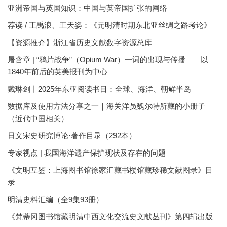
亚洲帝国与英国知识：中国与英帝国扩张的网络
荐读 / 王禹浪、王天姿：《元明清时期东北亚丝绸之路考论》
【资源推介】浙江省历史文献数字资源总库
屠含章 | “鸦片战争”（Opium War）一词的出现与传播——以
1840年前后的英美报刊为中心
戴琳剑丨2025年东亚阅读书目：全球、海洋、朝鲜半岛
数据库及使用方法分享之一｜海关洋员魏尔特所藏的小册子
（近代中国相关）
日文宋史研究博论·著作目录（292本）
专家视点 | 我国海洋遗产保护现状及存在的问题
《文明互鉴：上海图书馆徐家汇藏书楼馆藏珍稀文献图录》目
录
明清史料汇编（全9集93册）
《梵蒂冈图书馆藏明清中西文化交流史文献丛刊》第四辑出版