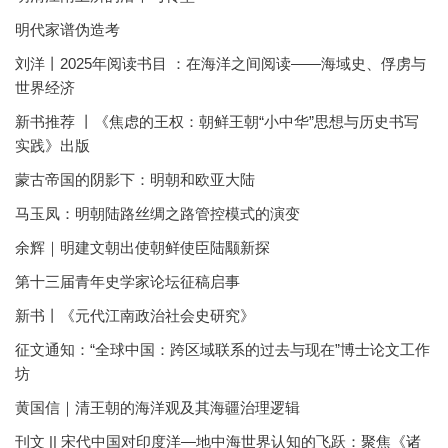
明代家谱伪造考
刘洋丨2025年阅读书目 ：在海洋之间阅读——海域史、俘虏与
世界经济
新书推荐 丨《焦虑的王权：朝鲜王朝“小中华”思想与历史书写
实践》出版
蒙古帝国的阴影下：明朝和欧亚大陆
马玉凤：明朝陆路丝绸之路管控模式的演变
余辉｜明建文朝出使朝鲜使臣陆颙新探
第十三届青年史学家论坛征稿启事
新书丨《元代江南政治社会史研究》
征文通知：“全球中国：跨区域联系的过去与现在”博士论文工作
坊
黄国信｜清王朝的海洋观及其海疆治理逻辑
刊文 || 宋代中国对印度洋—地中海世界认知的飞跃：聚焦《诸