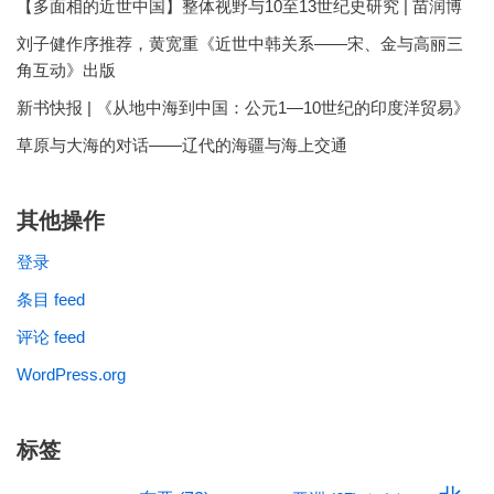
【多面相的近世中国】整体视野与10至13世纪史研究 | 苗润博
刘子健作序推荐，黄宽重《近世中韩关系——宋、金与高丽三
角互动》出版
新书快报 | 《从地中海到中国：公元1—10世纪的印度洋贸易》
草原与大海的对话——辽代的海疆与海上交通
其他操作
登录
条目 feed
评论 feed
WordPress.org
标签