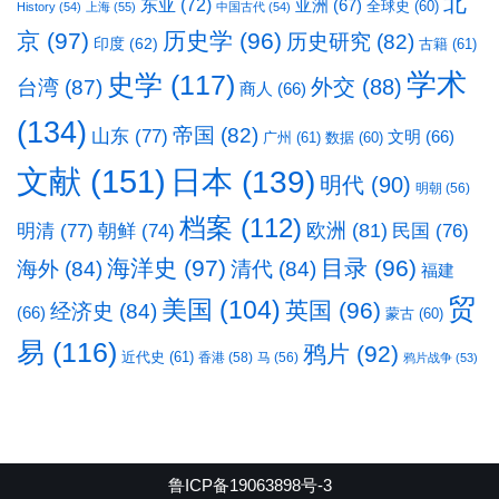
北
东亚
(72)
亚洲
(67)
全球史
(60)
History
(54)
上海
(55)
中国古代
(54)
京
(97)
历史学
(96)
历史研究
(82)
印度
(62)
古籍
(61)
学术
史学
(117)
台湾
(87)
外交
(88)
商人
(66)
(134)
帝国
(82)
山东
(77)
文明
(66)
广州
(61)
数据
(60)
文献
(151)
日本
(139)
明代
(90)
明朝
(56)
档案
(112)
明清
(77)
欧洲
(81)
民国
(76)
朝鲜
(74)
海洋史
(97)
目录
(96)
海外
(84)
清代
(84)
福建
贸
美国
(104)
英国
(96)
经济史
(84)
(66)
蒙古
(60)
易
(116)
鸦片
(92)
近代史
(61)
香港
(58)
马
(56)
鸦片战争
(53)
鲁ICP备19063898号-3