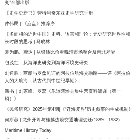
究”全部出版
【史学史新书】劳特利奇东亚史学研究手册
仲伟民 | 《崩盘》推荐序
【多面相的近世中国】史料、语言和理论：元史研究世界性和
长时段的思考 | 马晓林
袁为鹏、龚达 | 从银钱比价看晚清市场整合及南北差异
包茂红：从海洋史研究到海洋环境史研究
刘迎胜：商船与罗盘见证的阿拉伯航海交融路——评《阿拉伯
人的大航海：从古代到中世纪早期》
新书｜刘家峰、罗蕊《乐道院潍县集中营资料编译（第一
辑）》
《民俗研究》2025年第4期|《“迁海复界”历史叙事的生成机制》
何斯薇 | 龙州开埠与桂越边境交通地理变迁(1889—1932)
Maritime History Today