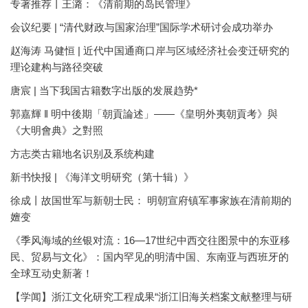
专著推荐丨王潞：《清前期的岛民管理》
会议纪要 | “清代财政与国家治理”国际学术研讨会成功举办
赵海涛 马健恒 | 近代中国通商口岸与区域经济社会变迁研究的
理论建构与路径突破
唐宸 | 当下我国古籍数字出版的发展趋势*
郭嘉輝 ‖ 明中後期「朝貢論述」——《皇明外夷朝貢考》與
《大明會典》之對照
方志类古籍地名识别及系统构建
新书快报 | 《海洋文明研究（第十辑）》
徐成丨故国世军与新朝士民： 明朝宣府镇军事家族在清前期的
嬗变
《季风海域的丝银对流：16—17世纪中西交往图景中的东亚移
民、贸易与文化》：国内罕见的明清中国、东南亚与西班牙的
全球互动史新著！
【学闻】浙江文化研究工程成果“浙江旧海关档案文献整理与研