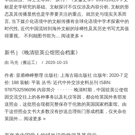
献是史学研究的基础。文献探讨不仅仅涉及内容分析, 文献的形
态及其传播显然也是学界要关注的重点。就历史与现实关系而
言, 当下媒介化语境中的文献传播有全球化语境中学术探索中的
时代性, 近代中国流转到海外文献的珍稀性及其历史书写尤其值
得重视。 不列颠图书馆为…
阅读更多 »
新书 | 《晚清驻英公馆照会档案》
由
马光（搬运工）
2020-10-15
作者: 皇甫峥峥整理 出版社: 上海古籍出版社 出版年: 2020-7 定
价: 188 装帧: 平装 丛书: 近代中外交涉史料丛刊 ISBN:
9787532596096 内容简介 · · · · · · 晚清时期，中国驻英公使馆
因交流交往上的各种事务以及礼仪等因，都会给英国外务部发
送照会，这批照会现都完整保存于伦敦的英国国家档案馆。由
于这些照会文书大多数没有抄送总理衙门形成档案，仅夹杂在
英国外…
阅读更多 »