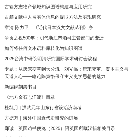
古籍方志物产领域知识图谱构建与应用研究
古籍文献中人名实体信息的提取方法及实现研究
章清 陈力卫｜《近代日本汉文文献丛刊》序
争贡之役500年：明代浙江市舶司主管部门的变迁
如何将任何文本语料库转化为知识图谱
2025台湾中研院明清研究国际学术研讨会议程
专题：从唐宋变革到大分流｜刘光临：唐宋变革、资本主义与
天道人心——略论陈寅恪保守主义史学思想的魅力
新编碑刻集书目
《地方金石志汇编》目录
杜凯月 | 洪武元年山东行省设治济南考
方徳万｜海外中国近代史研究的进展
郑诚｜英国访书便览（2025）附英国所藏汉籍相关目录