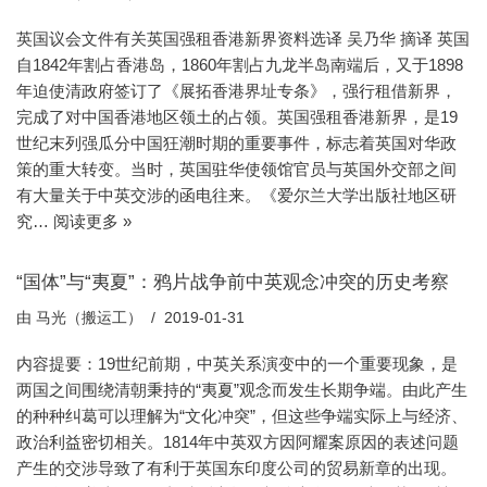
英国议会文件有关英国强租香港新界资料选译 吴乃华 摘译 英国
自1842年割占香港岛，1860年割占九龙半岛南端后，又于1898
年迫使清政府签订了《展拓香港界址专条》，强行租借新界，
完成了对中国香港地区领土的占领。英国强租香港新界，是19
世纪末列强瓜分中国狂潮时期的重要事件，标志着英国对华政
策的重大转变。当时，英国驻华使领馆官员与英国外交部之间
有大量关于中英交涉的函电往来。《爱尔兰大学出版社地区研
究…
阅读更多 »
“国体”与“夷夏”：鸦片战争前中英观念冲突的历史考察
由
马光（搬运工）
2019-01-31
内容提要：19世纪前期，中英关系演变中的一个重要现象，是
两国之间围绕清朝秉持的“夷夏”观念而发生长期争端。由此产生
的种种纠葛可以理解为“文化冲突”，但这些争端实际上与经济、
政治利益密切相关。1814年中英双方因阿耀案原因的表述问题
产生的交涉导致了有利于英国东印度公司的贸易新章的出现。