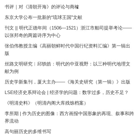
书评｜对《清朝开海》的评论与商榷
东京大学公布一批新的“琉球王国”文献
刊文 || 明代正德年间（1506—1521）浙江市舶司提举考论——
以张邦奇的两篇诗序为中心
张伯伟教授主编《高丽朝鲜时代中国行纪资料汇编》第一辑出
版
丝路文明研究︱邱轶皓：明代的中亚视野：以三种明代地理文
献为例
历史学新集刊，厦大主办——《海关史研究（第一辑）》出版
LSE经济史系辩论会 | 经济学的问题：数学过多，历史不足？
《明清史料》（明清内阁大库残馀档案）
李所期 | 作为历史的图像：西方画报中国形象的再现、叙事和跨
界流动
高句丽历史的多维书写