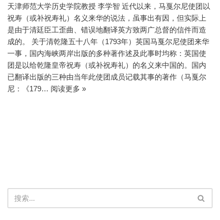
天津师范大学历史学院教授 李学智 近代以来，马戛尔尼使团以
祝寿（或补祝寿礼）名义来华的说法，虽事出有因，但实际上
是由于清廷臣工歪曲、错误地翻译英方致两广总督的信件而造
成的。 关于清乾隆五十八年（1793年）英国马戛尔尼使团来华
一事，国内海峡两岸出版的多种著作述及此事时均称：英国使
团是以给乾隆皇帝祝寿（或补祝寿礼）的名义来中国的。国内
已翻译出版的三种由当年此使团成员记载其事的著作（马戛尔
尼：《179…
阅读更多 »