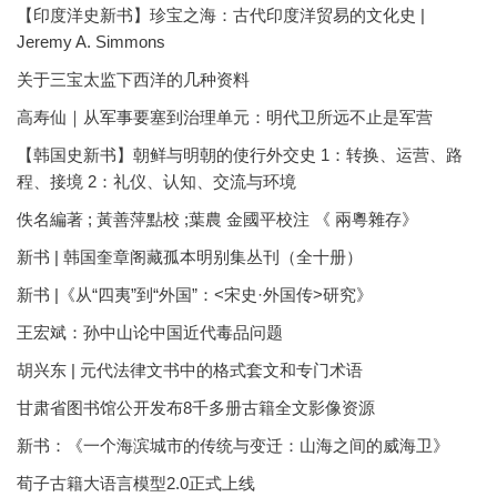
【印度洋史新书】珍宝之海：古代印度洋贸易的文化史 |
Jeremy A. Simmons
关于三宝太监下西洋的几种资料
高寿仙｜从军事要塞到治理单元：明代卫所远不止是军营
【韩国史新书】朝鲜与明朝的使行外交史 1：转换、运营、路
程、接境 2：礼仪、认知、交流与环境
佚名編著 ; 黃善萍點校 ;葉農 金國平校注 《 兩粵雜存》
新书 | 韩国奎章阁藏孤本明别集丛刊（全十册）
新书 |《从“四夷”到“外国”：<宋史·外国传>研究》
王宏斌：孙中山论中国近代毒品问题
胡兴东 | 元代法律文书中的格式套文和专门术语
甘肃省图书馆公开发布8千多册古籍全文影像资源
新书：《一个海滨城市的传统与变迁：山海之间的威海卫》
荀子古籍大语言模型2.0正式上线