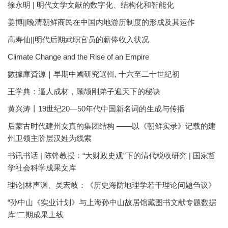
徐永明 | 明代文学文献的数字化、结构化和智能化
姜博||晚清朝鲜商民在中国内地游历制度的形成及其运作
高寿仙||明代后期武职官员的薪俸收入状况
Climate Change and the Rise of an Empire
數據庫資源｜早期中國研究選輯, 十六至二十世紀初
王学典：逼人成材，顾颉刚弟子遍天下的秘诀
黄兴涛丨19世纪20—50年代中国新名词的生成与传播
后蒙古时代建州女真的集团结构 ——以《朝鲜实录》记载的建
州卫领主阶层汉姓为线索
书讯书话 | 陈锋教授：“大财政史观”下的清代税收研究 | 国家哲
学社会科学成果文库
理论|林声渊、吴宏岐：《历史海防地理学若干理论问题刍议》
“孙中山《实业计划》与上海孙中山故居馆藏图书文献专题数据
库”二期成果上线