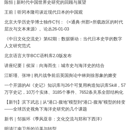
陈恒 | 新时代中国世界史研究的回顾与展望
王前丨听冈本隆司谈近现代日本的中国观
北京大学历史学博士独作C刊：《<通典·州郡>所载政区的时代
层次与文本来源》。论丛26-01-03
《中日文化交流史》第62期：数据驱动：当代日本史学的数字
人文研究范式
北京语言大学BCC语料库2.0版发布
讲座纪要丨侯深：向海而生：城市史与海洋史的结合
江昕瑾、张坤 | 鸦片战争前后英国舆论中林则徐形象的嬗变
一个开源的AI《史记》知识库与26个可复用构造知识库Skill，57
万字史记，10万个实体、3185个事件、7652条关系全部结构化
【新刊】滨下武志 | 从“港口-腹地”模型到“港口-腹海”模型的转变
——全球历史视角下海洋史研究的几个课题
新书｜邹振环《季风亚非：文化交流与郑和下西洋》
明清江南卫所的沿革与转型