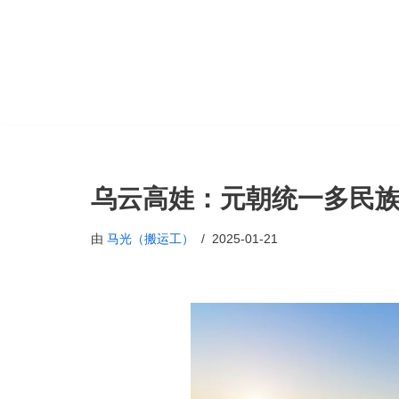
跳
至
正
文
乌云高娃：元朝统一多民
由
马光（搬运工）
2025-01-21