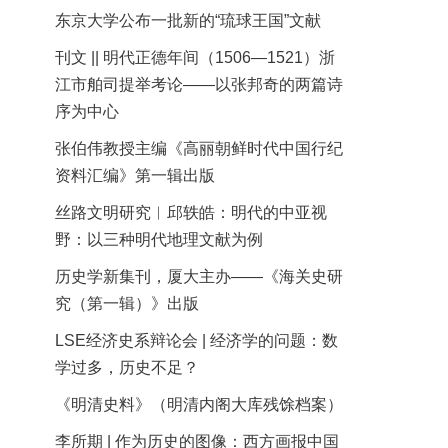
东京大学公布一批新的“琉球王国”文献
刊文 || 明代正德年间（1506—1521）浙
江市舶司提举考论——以张邦奇的两篇诗
序为中心
张伯伟教授主编《高丽朝鲜时代中国行纪
资料汇编》第一辑出版
丝路文明研究︱邱轶皓：明代的中亚视
野：以三种明代地理文献为例
历史学新集刊，厦大主办——《海关史研
究（第一辑）》出版
LSE经济史系辩论会 | 经济学的问题：数
学过多，历史不足？
《明清史料》（明清内阁大库残馀档案）
李所期 | 作为历史的图像：西方画报中国