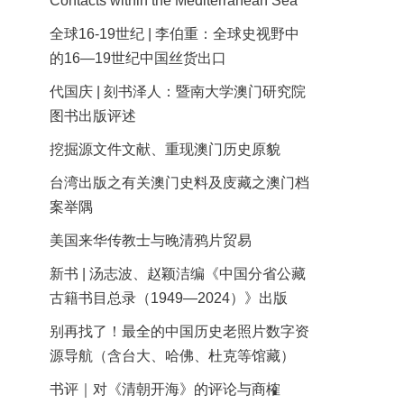
Contacts within the Mediterranean Sea
全球16-19世纪 | 李伯重：全球史视野中
的16—19世纪中国丝货出口
代国庆 | 刻书泽人：暨南大学澳门研究院
图书出版评述
挖掘源文件文献、重现澳门历史原貌
台湾出版之有关澳门史料及庋藏之澳门档
案举隅
美国来华传教士与晚清鸦片贸易
新书 | 汤志波、赵颖洁编《中国分省公藏
古籍书目总录（1949—2024）》出版
别再找了！最全的中国历史老照片数字资
源导航（含台大、哈佛、杜克等馆藏）
书评｜对《清朝开海》的评论与商榷