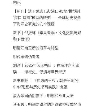
构化
【新刊】滨下武志 | 从“港口-腹地”模型到
“港口-腹海”模型的转变——全球历史视角
下海洋史研究的几个课题
新书｜邹振环《季风亚非：文化交流与郑
和下西洋》
明清江南卫所的沿革与转型
明代家谱伪造考
刘洋丨2025年阅读书目 ：在海洋之间阅
读——海域史、俘虏与世界经济
新书推荐 丨《焦虑的王权：朝鲜王朝“小
中华”思想与历史书写实践》出版
蒙古帝国的阴影下：明朝和欧亚大陆
马玉凤：明朝陆路丝绸之路管控模式的演