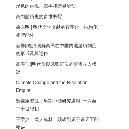
形象的再现、叙事和跨界流动
高句丽历史的多维书写
徐永明 | 明代文学文献的数字化、结构化
和智能化
姜博||晚清朝鲜商民在中国内地游历制度
的形成及其运作
高寿仙||明代后期武职官员的薪俸收入状
况
Climate Change and the Rise of an
Empire
數據庫資源｜早期中國研究選輯, 十六至
二十世紀初
王学典：逼人成材，顾颉刚弟子遍天下的
秘诀