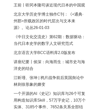
王前丨听冈本隆司谈近现代日本的中国观
北京大学历史学博士独作C刊：《<通典·
州郡>所载政区的时代层次与文本来
源》。论丛26-01-03
《中日文化交流史》第62期：数据驱动：
当代日本史学的数字人文研究范式
北京语言大学BCC语料库2.0版发布
讲座纪要丨侯深：向海而生：城市史与海
洋史的结合
江昕瑾、张坤 | 鸦片战争前后英国舆论中
林则徐形象的嬗变
一个开源的AI《史记》知识库与26个可复
用构造知识库Skill，57万字史记，10万个
实体、3185个事件、7652条关系全部结