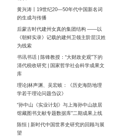
黄兴涛丨19世纪20—50年代中国新名词
的生成与传播
后蒙古时代建州女真的集团结构 ——以
《朝鲜实录》记载的建州卫领主阶层汉姓
为线索
书讯书话 | 陈锋教授：“大财政史观”下的
清代税收研究 | 国家哲学社会科学成果文
库
理论|林声渊、吴宏岐：《历史海防地理
学若干理论问题刍议》
“孙中山《实业计划》与上海孙中山故居
馆藏图书文献专题数据库”二期成果上线
陈恒 | 新时代中国世界史研究的回顾与展
望