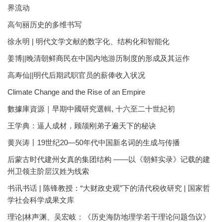
界流动
高句丽历史的多维书写
徐永明 | 明代文学文献的数字化、结构化和智能化
姜博||晚清朝鲜商民在中国内地游历制度的形成及其运作
高寿仙||明代后期武职官员的薪俸收入状况
Climate Change and the Rise of an Empire
數據庫資源｜早期中國研究選輯, 十六至二十世紀初
王学典：逼人成材，顾颉刚弟子遍天下的秘诀
黄兴涛丨19世纪20—50年代中国新名词的生成与传播
后蒙古时代建州女真的集团结构 ——以《朝鲜实录》记载的建
州卫领主阶层汉姓为线索
书讯书话 | 陈锋教授：“大财政史观”下的清代税收研究 | 国家哲
学社会科学成果文库
理论|林声渊、吴宏岐：《历史海防地理学若干理论问题刍议》