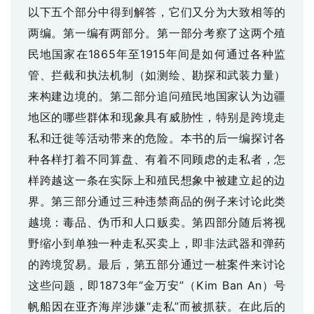
以下五个部分中得到解答，它们又分为大致相等的
两编。第一编有两部分。第一部分考察了这两个殖
民地国家在1865年至1915年间是如何通过各种监
管、拦截和执法机制（如测绘、勘探和武装力量）
来构建边境的。第二部分追问殖民地国家认为边疆
地区的哪些群体和现象具有威胁性，特别是跨境走
私和迁徙等活动带来的危险。本书的后一编探讨各
种各样打着不同算盘、有着不同顾虑的走私者，怎
样跨越这一条在实际上和殖民想象中被建立起的边
界。第三部分通过三种违禁商品的例子来讨论此类
越境：毒品、伪币和人口贩卖。第四部分随后将视
野缩小到单独一种走私买卖上，即非法武器和弹药
的跨境贸易。最后，第五部分通过一桩案件来讨论
这些问题，即1873年“金万安”（Kim Ban An）号
帆船因在亚齐海岸涉嫌“走私”而被抓获。在此后的