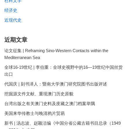
社科文学
经济史
近现代史
近期文章
论文征集 | Reframing Sino-Western Contacts within the
Mediterranean Sea
全球16-19世纪 | 李伯重：全球史视野中的16—19世纪中国丝货
出口
代国庆 | 刻书泽人：暨南大学澳门研究院图书出版评述
挖掘源文件文献、重现澳门历史原貌
台湾出版之有关澳门史料及庋藏之澳门档案举隅
美国来华传教士与晚清鸦片贸易
新书 | 汤志波、赵颖洁编《中国分省公藏古籍书目总录（1949