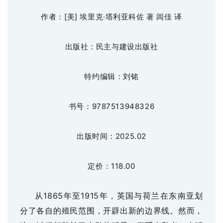
作者：
[
美
]
埃里克
·塔利亚科佐
著
闾佳
译
出版社：民主与建设出版社
特约编辑：刘铭
书号：
9787513948326
出版时间：
2025
.0
2
定价：
11
8
.00
从
1865年至1915年，英国与荷兰在东南亚划
分了各自的殖民范围，开辟出新的边界线。然而，