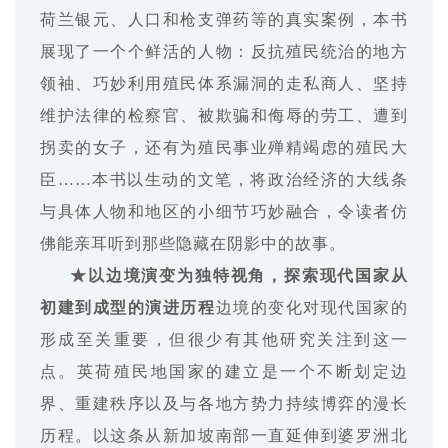
荷兰银元、人口和枪支弹药等的真实案例，本书
展现了一个个鲜活的人物：反抗殖民统治的地方
领袖、巧妙利用殖民体系漏洞的走私商人、坚持
维护法律的检察官、被欺骗和侮辱的劳工、遭到
拐卖的女子，还有为殖民事业殚精竭虑的殖民大
臣……本书以生动的文笔，将政治经济的大线条
与具体人物和地区的小细节巧妙融合，令读者仿
佛能亲耳听到那些隐藏在阴影中的故事。
★以边境演变为独特视角，探索现代国家从
初建到成型的演进历程
边境的变化对现代国家的
形成至关重要，但很少有其他研究关注到这一
点。英荷殖民地国家的建立是一个不断划定边
界、重建秩序以及与各地方势力持续博弈的漫长
历程。以这条从新加坡南部一直延伸到婆罗洲北