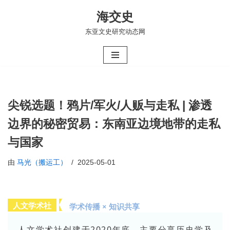
海交史
跳
东亚文史研究动态网
至
正
文
尖锐选题！鸦片/军火/人贩与走私 | 渗透
边界的秘密贸易：东南亚边境地带的走私
与国家
由
马光（搬运工）
2025-05-01
人文学术社
学术传播 × 知识共享
人文学术社创建于2020年底，主要分享历史学及