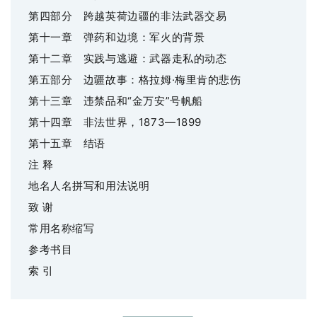
第四部分 跨越英荷边疆的非法武器交易
第十一章 弹药和边境：军火的背景
第十二章 实践与逃避：武器走私的动态
第五部分 边疆故事：格拉姆
·梅里肯的悲伤
第十三章 违禁品和
“金万安”号帆船
第十四章 非法世界，
1873—1899
第十五章 结语
注
释
地名人名拼写和用法说明
致
谢
常用名称缩写
参考书目
索
引