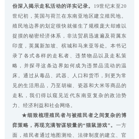
份深入揭示走私活动的详实记录。
19世纪末至20
世纪初，英国与荷兰在东南亚地区建立殖民地。
殖民地边界的划定很快就催生了规模庞大却难以
捉摸的秘密经济体系，非法贸易迅速遍及荷属东
印度，英属新加坡、槟城和马来亚等处。本书记
录了各式各样的走私者、违禁物品以及走私策
略，并探寻这条边界如何成为违禁品流动的温
床。通过从毒品、武器、人口和货币，到更为常
见的生活用品，乃至胡椒、瓷器和大米等商品的
走私，我们得以窥见近代东南亚复杂的政治势
力、经济利益和社会网络。
★细致梳理殖民者与被殖民者之间复杂的博
弈策略，再现充满智谋较量的“猫鼠游戏”。
一方
面，殖民者通过地图测绘、法律制度的建立、官