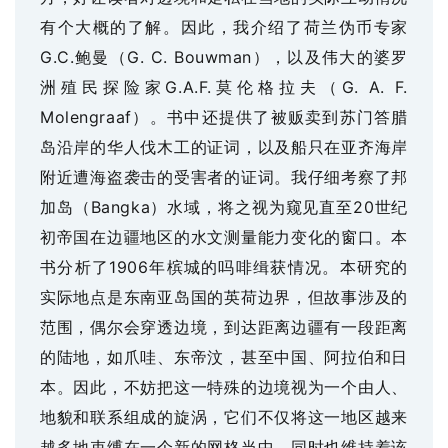
有个大概的了解。因此，我介绍了荷兰伪币专家
G.C.鲍曼（G. C. Bouwman），以及伟大的婆罗
洲殖民探险家G.A.F.莫伦格拉夫（G. A. F.
Molengraaf）。书中还提供了被贩卖到苏门答腊
岛沿岸的华人伐木工的证词，以及船只在亚齐海岸
附近遭海盗袭击的受害者的证词。我仔细考察了邦
加岛（Bangka）水域，将之视为窥见直至20世纪
初帝国在边疆地区的水文测量能力变化的窗口。本
书分析了1906年槟城的吗啡缉获情况。本研究的
实际地点是东南亚岛国的英荷边界，但故事涉及的
范围，偶尔会穿透边境，到达距离边疆有一段距离
的陆地，如爪哇、东帝汶，甚至中国、阿拉伯和日
本。因此，不妨把这一特殊的边境视为一个由人、
地貌和联系组成的旋涡，它们不仅将这一地区越来
越多地束缚在一个新的网格当中，同时也维持着该