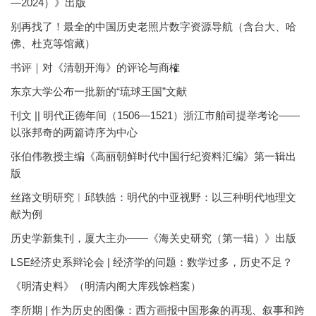
—2024）》出版
别再找了！最全的中国历史老照片数字资源导航（含台大、哈
佛、杜克等馆藏）
书评｜对《清朝开海》的评论与商榷
东京大学公布一批新的“琉球王国”文献
刊文 || 明代正德年间（1506—1521）浙江市舶司提举考论——
以张邦奇的两篇诗序为中心
张伯伟教授主编《高丽朝鲜时代中国行纪资料汇编》第一辑出
版
丝路文明研究︱邱轶皓：明代的中亚视野：以三种明代地理文
献为例
历史学新集刊，厦大主办——《海关史研究（第一辑）》出版
LSE经济史系辩论会 | 经济学的问题：数学过多，历史不足？
《明清史料》（明清内阁大库残馀档案）
李所期 | 作为历史的图像：西方画报中国形象的再现、叙事和跨