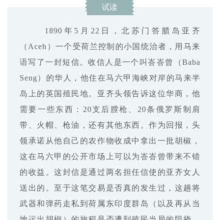
试读
1890年5月22日，北苏门答腊岛亚齐
（Aceh）一个受荷兰控制的小国统治者，用马来
语写了一封短信。收信人是一个叫峇峇曾（Baba
Seng）的华人，他住在马六甲海峡对岸的马来半
岛上的英国殖民地。亚齐头领告诉这位华商，他
需要一些东西：20支后膛枪、20条俄罗斯制肩
带、火帽、枪油，还有其他东西。作为回报，头
领承诺从他自己的农作物收成中拿出一批胡椒，
这在马六甲的公开市场上可以为峇峇曾带来不错
的收益。这封信是通过两名担任信使的亚齐女人
送出的。至于这笔交易是否真的发生过，这趟将
武器和弹药走私到荷属东印度群岛（以及再从当
地运出胡椒）的旅程是否遭到殖民当局的阻挠，