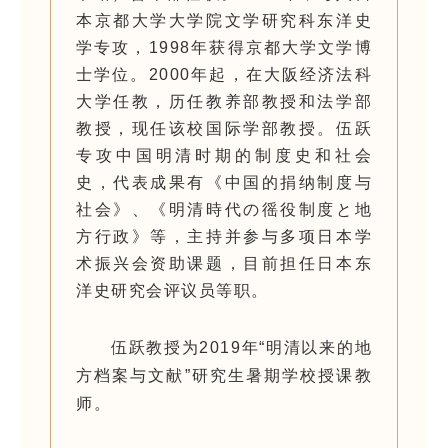
本京都大学大学院文学研究科
东
洋史
学
专
攻，
1998年
获
得京都大学文学博
士学位。
2000年起，在大阪
经济
法科
大学任教，
历
任教养部教授和法学部
教授，
现
任
该
校国
际
学部教授。
伍
跃
专
攻中国明清
时
期的制度史和社会
史，代表成果有《中国的捐
纳
制度与
社会》、《明清時代の徭役制度と地
方行政》等，主持并参与多项日本学
术振兴会资助课题，目前担任日本
东
洋史研究会
评议员
等
职
。
伍跃教授为2019年
“明清以来的地
方档案与文献
”
研究生暑期学校授课教
师。