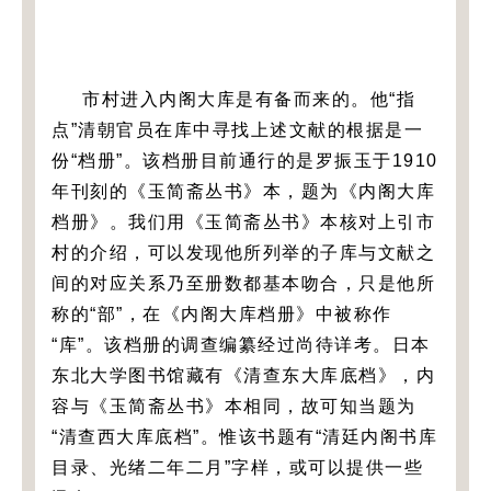
市村进入内阁大库是有备而来的。他“指
点”清朝官员在库中寻找上述文献的根据是一
份“档册”。该档册目前通行的是罗振玉于1910
年刊刻的《玉简斋丛书》本，题为《内阁大库
档册》。我们用《玉简斋丛书》本核对上引市
村的介绍，可以发现他所列举的子库与文献之
间的对应关系乃至册数都基本吻合，只是他所
称的“部”，在《内阁大库档册》中被称作
“库”。该档册的调查编纂经过尚待详考。日本
东北大学图书馆藏有《清查东大库底档》，内
容与《玉简斋丛书》本相同，故可知当题为
“清查西大库底档”。惟该书题有“清廷内阁书库
目录、光绪二年二月”字样，或可以提供一些