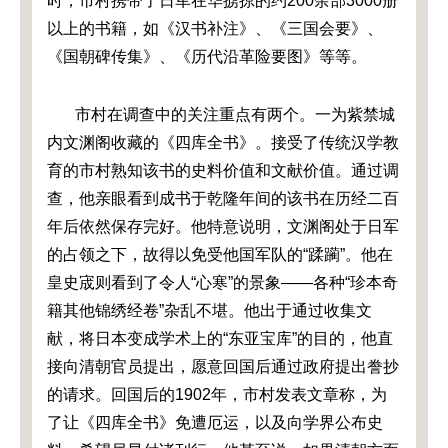
时，市村携带了日军在华掳掠的约2
00
余部3
000
册
以上的书籍，如《汉书补注》、《三国会要》、
《国朝碑传集》、《历代沿革险要图》等等。
市村在调查中的关注重点有两个。一为紫禁城
内文渊阁收藏的《四库全书》。接受了传统汉学教
育的市村熟知该书的史料价值和文献价值。通过调
查，他亲眼看到成书于乾隆年间的该书在历经二百
年后依然保存完好。他特意说明，文渊阁处于日军
的占领之下，故得以免受他国军队的“蹂躏”。他在
皇史宬则看到了令人“心寒”的景象——各种“珍本奇
籍其他锦绣经卷”杂乱不堪。他出于通过收集文
献，将日本变成学术上的“东亚宝库”的目的，他直
接向清朝官员提出，愿意回国后通过政府提出誊抄
的请求。回国后的1902年，市村发表文章称，为
了让《四库全书》免遭厄运，以及向学界公布史