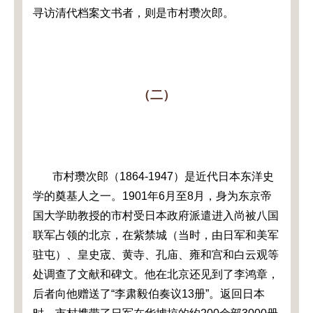
寻访清代档案文书者，则是市村瓒次郎。
（二）
市村瓒次郎（1
864-1947
）是近代日本东洋史
学的奠基人之一。1
901
年6月至8月，身为东京帝
国大学助教授的市村受日本政府派遣进入尚被八国
联军占领的北京，在紫禁城（当时，由日军和美军
驻屯）、皇史宬、黄寺、孔庙、雍和宫和白云观等
处调查了文献和碑文。他在北京还见到了李鸿章，
后者向他赠送了“李肃毅伯奏议
13
册”。返回日本