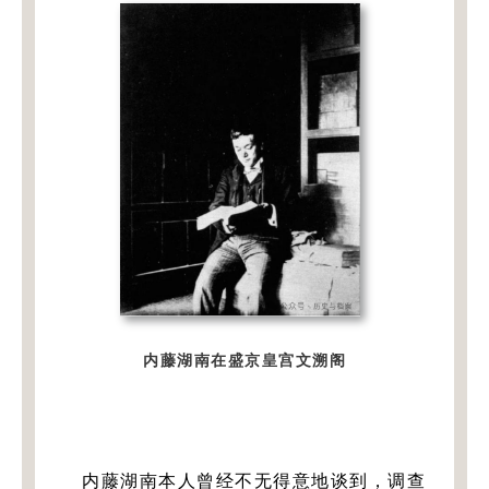
内藤湖南在盛京皇宫文溯阁
内藤湖南本人曾经不无得意地谈到，调查