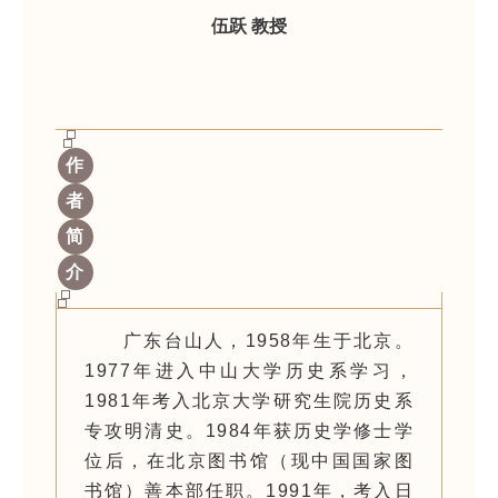
伍跃 教授
作
者
简
介
广
东
台山人，
1958年生于北京。
1977年
进
入中山大学
历
史系学
习
，
1981年考入北京大学研究生院
历
史系
专
攻明清史。
1984年
获历
史学修士学
位后，在北京
图书馆
（
现
中国国家
图
书馆
）善本部任
职
。
1991年，考入日