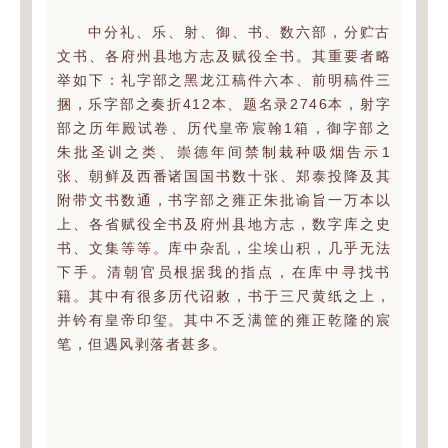
中分礼、乐、射、御、书、数六部，分贮古
文书、各府州县地方志及赋役全书。其重要者略
举如下：礼字部之黑龙江稿件六本、前明稿件三
捆，乐字部之奏折412本、题名录2746本，射字
部之历年殿试卷、历代皇帝宸翰1箱，御字部之
朱批圣训之类、崇德年间禁制栽种吸烟告示1
张、朝鲜及西番诸国国书数十张、郑泰投降及其
附带文书数通，书字部之雍正朱批谕旨一万本以
上、各省赋役全书及府州县地方志，数字库之史
书、文集等等。库中杂乱，尘埃山积，几乎无法
下手。清朝官员根据我的指点，在库中寻找书
籍。其中有很多历代诏敕，书于三尺黄纸之上，
并钤有皇帝印玺。其中不乏满筐的雍正乾隆的宸
笔，但遇风剥落者甚多。