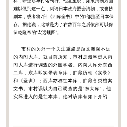
料，希望尽早付诸刊行。他甚至说，如果清朝方面
难以做到这一点，则请日本政府照会清朝，或誊抄
副本，或者将7部《四库全书》中的1部挪至日本保
存。据他说，此举是为了在数百年之后依然可以保
留乾隆帝的“宏远规图”。
市村的另外一个关注重点是距文渊阁不远
的内阁大库。就目前所知，市村是最早进入内
阁大库进行调查的外国学者。内阁大库分东西
二库，东库即实录表章库，贮藏历朝《实录》
和《圣训》；西库亦称红本库，贮藏各类档案
文书。市村误以为自己调查的是“东大库”，他
实际进入的是红本库。他对该库有如下介绍：