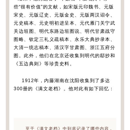
些“很有价值”的文献，如宋版元印魏书、元版
宋史、元版辽史、元版金史、元版两汉诏令、
元史稿本、元史明初进呈本、元代雁门关宁武
关边垣图、明代东路边垣图说、明代甘肃战守
图略、钦定三礼义疏稿本、永乐大典抄录本、
大清一统志稿本、清汉字甘肃图、浙江五府分
图。此外，他们在北京还收集到明代的邸抄和
《五边典则》等珍贵史料。
1912年，内藤湖南在沈阳收集到了多达
300册的《满文老档》。他对此有如下回忆：
至于《满文老档》中到底记录了哪些内容，