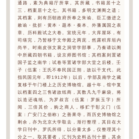
通路，素为典籍厅所掌。其所藏，书籍居十之
三，档案居十之七。其书籍，多明文渊阁之遗；
其档案，则有历朝政府所奉之朱谕、臣工缴进之
敕谕・批折・黄本・题本・奏本、外藩属国之表
章、历科殿试之大卷。宣统元年，大库屋坏，有
司缮完，乃暂移于文华殿之两庑，然露积库垣内
尚半。时南皮张文襄之洞管学部事，乃奏请以阁
中所藏四朝书籍，设京师图书馆；其档案则置诸
国子监之南学；试卷等置诸学部大堂之后楼。壬
子（伍案：王氏不奉民国正朔，故以干支代。此
指民国元年，即1912年）以后，学部及南学之藏
复移于午门楼上之历史博物馆。越十年，馆中复
以档案四之三售诸故纸商，其数凡九千麻袋。将
以造还魂纸。为罗叔言（伍案：罗振玉字）所
闻，三倍其价，购之商人，移贮于彰义门（伍
案：广安门之俗称）之善果寺，而历史博物馆之
剩余，亦为北京大学取去，渐行整理，其目在大
学日刊中。罗氏所得，以分量太多，仅整理其十
分之一。取其要者，汇刊为史料丛刊十册，其余