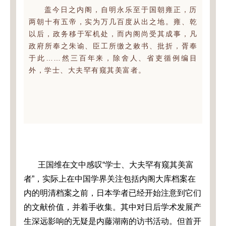
盖今日之内阁，自明永乐至于国朝雍正，历
两朝十有五帝，实为万几百度从出之地。雍、乾
以后，政务移于军机处，而内阁尚受其成事，凡
政府所奉之朱谕、臣工所缴之敕书、批折，胥奉
于此……然三百年来，除舍人、省吏循例编目
外，学士、大夫罕有窥其美富者。
王国维在文中感叹“学士、大夫罕有窥其美富
者”，实际上在中国学界关注包括内阁大库档案在
内的明清档案之前，日本学者已经开始注意到它们
的文献价值，并着手收集。其中对日后学术发展产
生深远影响的无疑是内藤湖南的访书活动。但首开