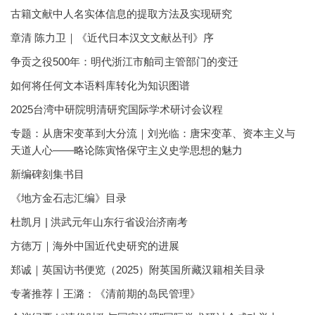
古籍文献中人名实体信息的提取方法及实现研究
章清 陈力卫｜《近代日本汉文文献丛刊》序
争贡之役500年：明代浙江市舶司主管部门的变迁
如何将任何文本语料库转化为知识图谱
2025台湾中研院明清研究国际学术研讨会议程
专题：从唐宋变革到大分流｜刘光临：唐宋变革、资本主义与
天道人心——略论陈寅恪保守主义史学思想的魅力
新编碑刻集书目
《地方金石志汇编》目录
杜凯月 | 洪武元年山东行省设治济南考
方徳万｜海外中国近代史研究的进展
郑诚｜英国访书便览（2025）附英国所藏汉籍相关目录
专著推荐丨王潞：《清前期的岛民管理》