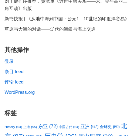
刘子健作序推荐，黄宽重《近世中韩关系——宋、金与高丽三
角互动》出版
新书快报 | 《从地中海到中国：公元1—10世纪的印度洋贸易》
草原与大海的对话——辽代的海疆与海上交通
其他操作
登录
条目 feed
评论 feed
WordPress.org
标签
北
东亚
(72)
亚洲
(67)
全球史
(60)
History
(54)
上海
(55)
中国古代
(54)