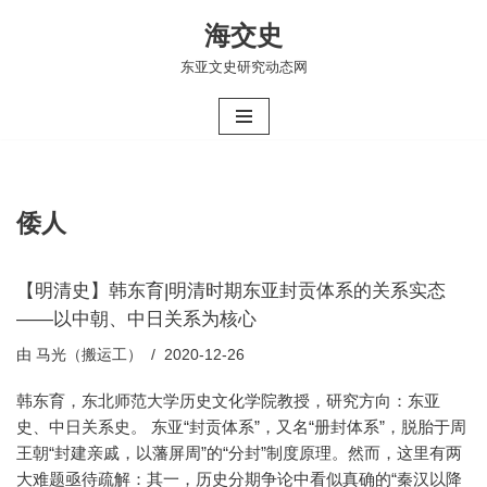
海交史
跳
东亚文史研究动态网
至
正
文
倭人
【明清史】韩东育|明清时期东亚封贡体系的关系实态
——以中朝、中日关系为核心
由
马光（搬运工）
2020-12-26
韩东育，东北师范大学历史文化学院教授，研究方向：东亚
史、中日关系史。 东亚“封贡体系”，又名“册封体系”，脱胎于周
王朝“封建亲戚，以藩屏周”的“分封”制度原理。然而，这里有两
大难题亟待疏解：其一，历史分期争论中看似真确的“秦汉以降