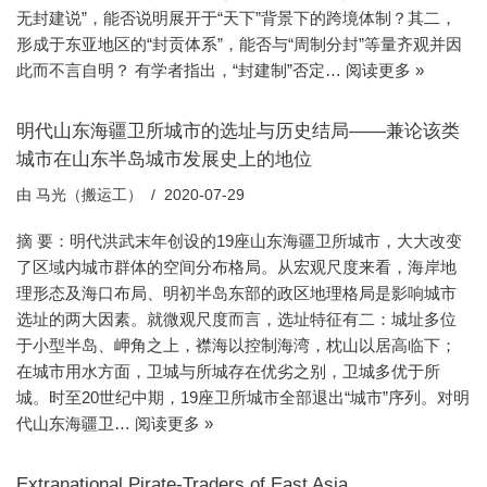
无封建说”，能否说明展开于“天下”背景下的跨境体制？其二，
形成于东亚地区的“封贡体系”，能否与“周制分封”等量齐观并因
此而不言自明？ 有学者指出，“封建制”否定…
阅读更多 »
明代山东海疆卫所城市的选址与历史结局——兼论该类
城市在山东半岛城市发展史上的地位
由
马光（搬运工）
2020-07-29
摘 要：明代洪武末年创设的19座山东海疆卫所城市，大大改变
了区域内城市群体的空间分布格局。从宏观尺度来看，海岸地
理形态及海口布局、明初半岛东部的政区地理格局是影响城市
选址的两大因素。就微观尺度而言，选址特征有二：城址多位
于小型半岛、岬角之上，襟海以控制海湾，枕山以居高临下；
在城市用水方面，卫城与所城存在优劣之别，卫城多优于所
城。时至20世纪中期，19座卫所城市全部退出“城市”序列。对明
代山东海疆卫…
阅读更多 »
Extranational Pirate-Traders of East Asia