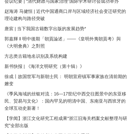
会议纪要 | “清代财政与国家治理”国际学术研讨会成功举办
赵海涛 马健恒 | 近代中国通商口岸与区域经济社会变迁研究的
理论建构与路径突破
唐宸 | 当下我国古籍数字出版的发展趋势*
郭嘉輝 ‖ 明中後期「朝貢論述」——《皇明外夷朝貢考》與
《大明會典》之對照
方志类古籍地名识别及系统构建
新书快报 | 《海洋文明研究（第十辑）》
徐成丨故国世军与新朝士民： 明朝宣府镇军事家族在清前期的
嬗变
《季风海域的丝银对流：16—17世纪中西交往图景中的东亚移
民、贸易与文化》：国内罕见的明清中国、东南亚与西班牙的
全球互动史新著！
【学闻】浙江文化研究工程成果“浙江旧海关档案文献整理与研
究”全部出版