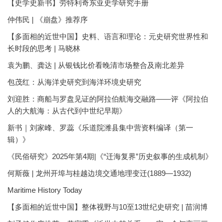
【史学史新书】劳特利奇东亚史学研究手册
仲伟民 | 《崩盘》推荐序
【多面相的近世中国】史料、语言和理论：元史研究世界性和
长时段的思考 | 马晓林
袁为鹏、龚达 | 从银钱比价看晚清市场整合及南北差异
包茂红：从海洋史研究到海洋环境史研究
刘迎胜：商船与罗盘见证的阿拉伯航海交融路——评《阿拉伯
人的大航海：从古代到中世纪早期》
新书｜刘家峰、罗蕊《乐道院潍县集中营资料编译（第一
辑）》
《民俗研究》2025年第4期|《“迁海复界”历史叙事的生成机制》
何斯薇 | 龙州开埠与桂越边境交通地理变迁(1889—1932)
Maritime History Today
【多面相的近世中国】整体视野与10至13世纪史研究 | 苗润博