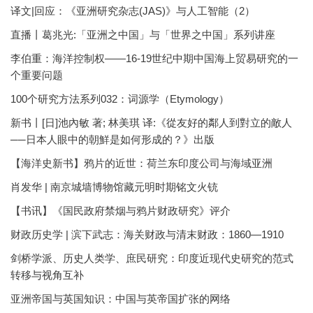
译文|回应：《亚洲研究杂志(JAS)》与人工智能（2）
直播丨葛兆光:「亚洲之中国」与「世界之中国」系列讲座
李伯重：海洋控制权——16-19世纪中期中国海上贸易研究的一
个重要问题
100个研究方法系列032：词源学（Etymology）
新书丨[日]池內敏 著; 林美琪 译:《從友好的鄰人到對立的敵人
──日本人眼中的朝鮮是如何形成的？》出版
【海洋史新书】鸦片的近世：荷兰东印度公司与海域亚洲
肖发华 | 南京城墙博物馆藏元明时期铭文火铳
【书讯】《国民政府禁烟与鸦片财政研究》评介
财政历史学 | 滨下武志：海关财政与清末财政：1860—1910
剑桥学派、历史人类学、庶民研究：印度近现代史研究的范式
转移与视角互补
亚洲帝国与英国知识：中国与英帝国扩张的网络