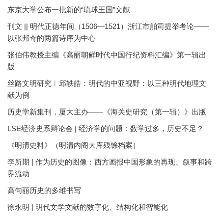
东京大学公布一批新的“琉球王国”文献
刊文 || 明代正德年间（1506—1521）浙江市舶司提举考论——
以张邦奇的两篇诗序为中心
张伯伟教授主编《高丽朝鲜时代中国行纪资料汇编》第一辑出
版
丝路文明研究︱邱轶皓：明代的中亚视野：以三种明代地理文
献为例
历史学新集刊，厦大主办——《海关史研究（第一辑）》出版
LSE经济史系辩论会 | 经济学的问题：数学过多，历史不足？
《明清史料》（明清内阁大库残馀档案）
李所期 | 作为历史的图像：西方画报中国形象的再现、叙事和跨
界流动
高句丽历史的多维书写
徐永明 | 明代文学文献的数字化、结构化和智能化