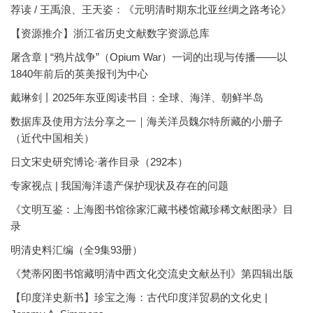
荐读 / 王禹浪、王天姿：《元明清时期东北亚丝绸之路考论》
【资源推介】浙江省历史文献数字资源总库
屠含章 | “鸦片战争”（Opium War）一词的出现与传播——以
1840年前后的英美报刊为中心
戴琳剑丨2025年东亚阅读书目：全球、海洋、朝鲜半岛
数据库及使用方法分享之一｜海关洋员魏尔特所藏的小册子
（近代中国相关）
日文宋史研究博论·著作目录（292本）
专家视点 | 我国海洋遗产保护现状及存在的问题
《文明互鉴：上海图书馆徐家汇藏书楼馆藏珍稀文献图录》目
录
明清史料汇编（全9集93册）
《梵蒂冈图书馆藏明清中西文化交流史文献丛刊》第四辑出版
【印度洋史新书】珍宝之海：古代印度洋贸易的文化史 |