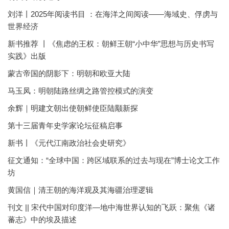
刘洋丨2025年阅读书目 ：在海洋之间阅读——海域史、俘虏与
世界经济
新书推荐 丨《焦虑的王权：朝鲜王朝“小中华”思想与历史书写
实践》出版
蒙古帝国的阴影下：明朝和欧亚大陆
马玉凤：明朝陆路丝绸之路管控模式的演变
余辉｜明建文朝出使朝鲜使臣陆颙新探
第十三届青年史学家论坛征稿启事
新书丨《元代江南政治社会史研究》
征文通知：“全球中国：跨区域联系的过去与现在”博士论文工作
坊
黄国信｜清王朝的海洋观及其海疆治理逻辑
刊文 || 宋代中国对印度洋—地中海世界认知的飞跃：聚焦《诸
蕃志》中的埃及描述