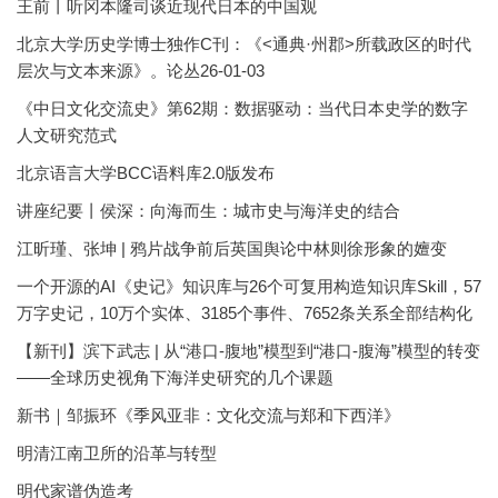
王前丨听冈本隆司谈近现代日本的中国观
北京大学历史学博士独作C刊：《<通典·州郡>所载政区的时代
层次与文本来源》。论丛26-01-03
《中日文化交流史》第62期：数据驱动：当代日本史学的数字
人文研究范式
北京语言大学BCC语料库2.0版发布
讲座纪要丨侯深：向海而生：城市史与海洋史的结合
江昕瑾、张坤 | 鸦片战争前后英国舆论中林则徐形象的嬗变
一个开源的AI《史记》知识库与26个可复用构造知识库Skill，57
万字史记，10万个实体、3185个事件、7652条关系全部结构化
【新刊】滨下武志 | 从“港口-腹地”模型到“港口-腹海”模型的转变
——全球历史视角下海洋史研究的几个课题
新书｜邹振环《季风亚非：文化交流与郑和下西洋》
明清江南卫所的沿革与转型
明代家谱伪造考