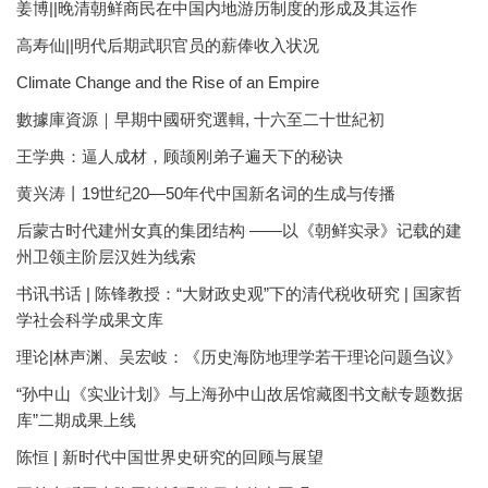
姜博||晚清朝鲜商民在中国内地游历制度的形成及其运作
高寿仙||明代后期武职官员的薪俸收入状况
Climate Change and the Rise of an Empire
數據庫資源｜早期中國研究選輯, 十六至二十世紀初
王学典：逼人成材，顾颉刚弟子遍天下的秘诀
黄兴涛丨19世纪20—50年代中国新名词的生成与传播
后蒙古时代建州女真的集团结构 ——以《朝鲜实录》记载的建
州卫领主阶层汉姓为线索
书讯书话 | 陈锋教授：“大财政史观”下的清代税收研究 | 国家哲
学社会科学成果文库
理论|林声渊、吴宏岐：《历史海防地理学若干理论问题刍议》
“孙中山《实业计划》与上海孙中山故居馆藏图书文献专题数据
库”二期成果上线
陈恒 | 新时代中国世界史研究的回顾与展望