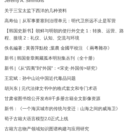
Jeremy A. Simmons
关于三宝太监下西洋的几种资料
高寿仙｜从军事要塞到治理单元：明代卫所远不止是军营
【韩国史新书】朝鲜与明朝的使行外交史 1：转换、运营、路
程、接境 2：礼仪、认知、交流与环境
佚名編著 ; 黃善萍點校 ;葉農 金國平校注 《 兩粵雜存》
新书 | 韩国奎章阁藏孤本明别集丛刊（全十册）
新书 |《从“四夷”到“外国”：<宋史·外国传>研究》
王宏斌：孙中山论中国近代毒品问题
胡兴东 | 元代法律文书中的格式套文和专门术语
甘肃省图书馆公开发布8千多册古籍全文影像资源
新书：《一个海滨城市的传统与变迁：山海之间的威海卫》
荀子古籍大语言模型2.0正式上线
古籍方志物产领域知识图谱构建与应用研究