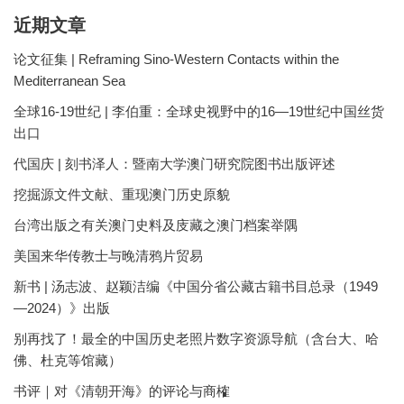
近期文章
论文征集 | Reframing Sino-Western Contacts within the
Mediterranean Sea
全球16-19世纪 | 李伯重：全球史视野中的16—19世纪中国丝货
出口
代国庆 | 刻书泽人：暨南大学澳门研究院图书出版评述
挖掘源文件文献、重现澳门历史原貌
台湾出版之有关澳门史料及庋藏之澳门档案举隅
美国来华传教士与晚清鸦片贸易
新书 | 汤志波、赵颖洁编《中国分省公藏古籍书目总录（1949
—2024）》出版
别再找了！最全的中国历史老照片数字资源导航（含台大、哈
佛、杜克等馆藏）
书评｜对《清朝开海》的评论与商榷