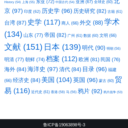
北
东亚
(72)
亚洲
(67)
全球史
(60)
History
(54)
上海
(55)
中国古代
(54)
京
(97)
历史学
(96)
历史研究
(82)
印度
(62)
古籍
(61)
学术
史学
(117)
台湾
(87)
外交
(88)
商人
(66)
(134)
帝国
(82)
山东
(77)
文明
(66)
广州
(61)
数据
(60)
文献
(151)
日本
(139)
明代
(90)
明朝
(56)
档案
(112)
明清
(77)
欧洲
(81)
民国
(76)
朝鲜
(74)
海洋史
(97)
目录
(96)
海外
(84)
清代
(84)
福建
贸
美国
(104)
英国
(96)
经济史
(84)
(66)
蒙古
(60)
易
(116)
鸦片
(92)
近代史
(61)
香港
(58)
马
(56)
鸦片战争
(53)
鲁ICP备19063898号-3