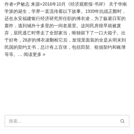
作者=尹敏志 来源=2016年10月《经济观察报·书评》 关于华南
学派的诞生，学界一直流传着以下故事。1939年抗战正酣时，
还在永安福建银行经济研究所任职的傅衣凌，为了躲避日军的
轰炸，逃到城外十多里的一间老屋里。这间民房很早就被废
弃，居民逃亡时带走了全部家当，唯独留下了一口大箱子。出
于好奇，28岁的傅衣凌翻检它后，发现里面装的全是从明末到
民国的契约文书，总计有上百张，包括田契、租佃契约和账簿
等等。…
阅读更多 »