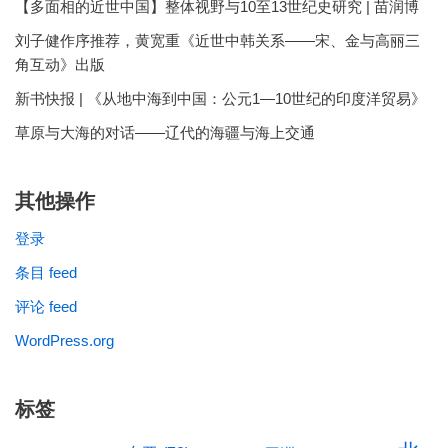
【多面相的近世中国】整体视野与10至13世纪史研究 | 苗润博
刘子健作序推荐，黄宽重《近世中韩关系——宋、金与高丽三
角互动》出版
新书快报 | 《从地中海到中国：公元1—10世纪的印度洋贸易》
草原与大海的对话——辽代的海疆与海上交通
其他操作
登录
条目 feed
评论 feed
WordPress.org
标签