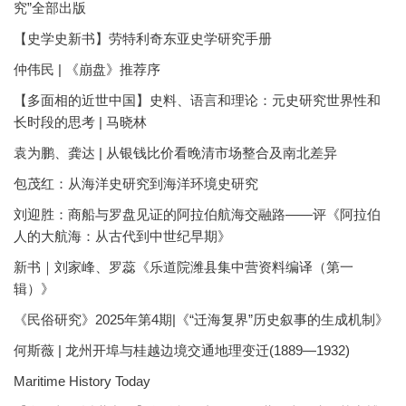
究”全部出版
【史学史新书】劳特利奇东亚史学研究手册
仲伟民 | 《崩盘》推荐序
【多面相的近世中国】史料、语言和理论：元史研究世界性和
长时段的思考 | 马晓林
袁为鹏、龚达 | 从银钱比价看晚清市场整合及南北差异
包茂红：从海洋史研究到海洋环境史研究
刘迎胜：商船与罗盘见证的阿拉伯航海交融路——评《阿拉伯
人的大航海：从古代到中世纪早期》
新书｜刘家峰、罗蕊《乐道院潍县集中营资料编译（第一
辑）》
《民俗研究》2025年第4期|《“迁海复界”历史叙事的生成机制》
何斯薇 | 龙州开埠与桂越边境交通地理变迁(1889—1932)
Maritime History Today