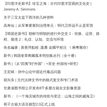
【印度洋史新书】珍宝之海：古代印度洋贸易的文化史 |
Jeremy A. Simmons
关于三宝太监下西洋的几种资料
高寿仙｜从军事要塞到治理单元：明代卫所远不止是军营
【韩国史新书】朝鲜与明朝的使行外交史 1：转换、运营、路
程、接境 2：礼仪、认知、交流与环境
佚名編著 ; 黃善萍點校 ;葉農 金國平校注 《 兩粵雜存》
新书 | 韩国奎章阁藏孤本明别集丛刊（全十册）
新书 |《从“四夷”到“外国”：<宋史·外国传>研究》
王宏斌：孙中山论中国近代毒品问题
胡兴东 | 元代法律文书中的格式套文和专门术语
甘肃省图书馆公开发布8千多册古籍全文影像资源
新书：《一个海滨城市的传统与变迁：山海之间的威海卫》
荀子古籍大语言模型2.0正式上线