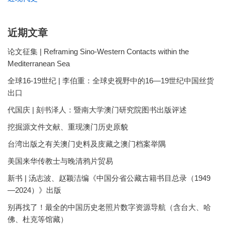
近期文章
论文征集 | Reframing Sino-Western Contacts within the
Mediterranean Sea
全球16-19世纪 | 李伯重：全球史视野中的16—19世纪中国丝货
出口
代国庆 | 刻书泽人：暨南大学澳门研究院图书出版评述
挖掘源文件文献、重现澳门历史原貌
台湾出版之有关澳门史料及庋藏之澳门档案举隅
美国来华传教士与晚清鸦片贸易
新书 | 汤志波、赵颖洁编《中国分省公藏古籍书目总录（1949
—2024）》出版
别再找了！最全的中国历史老照片数字资源导航（含台大、哈
佛、杜克等馆藏）