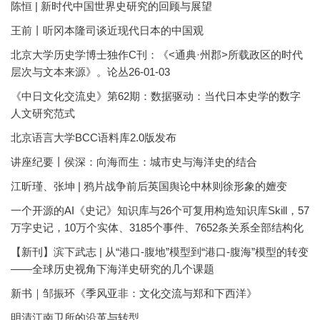
陈恒 | 新时代中国世界史研究的回顾与展望
王前丨听冈本隆司谈近现代日本的中国观
北京大学历史学博士独作C刊：《<通典·州郡>所载政区的时代
层次与文本来源》。论丛26-01-03
《中日文化交流史》第62期：数据驱动：当代日本史学的数字
人文研究范式
北京语言大学BCC语料库2.0版发布
讲座纪要丨侯深：向海而生：城市史与海洋史的结合
江昕瑾、张坤 | 鸦片战争前后英国舆论中林则徐形象的嬗变
一个开源的AI《史记》知识库与26个可复用构造知识库Skill，57
万字史记，10万个实体、3185个事件、7652条关系全部结构化
【新刊】滨下武志 | 从“港口-腹地”模型到“港口-腹海”模型的转变
——全球历史视角下海洋史研究的几个课题
新书｜邹振环《季风亚非：文化交流与郑和下西洋》
明清江南卫所的沿革与转型