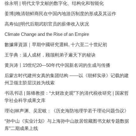
徐永明 | 明代文学文献的数字化、结构化和智能化
姜博||晚清朝鲜商民在中国内地游历制度的形成及其运作
高寿仙||明代后期武职官员的薪俸收入状况
Climate Change and the Rise of an Empire
數據庫資源｜早期中國研究選輯, 十六至二十世紀初
王学典：逼人成材，顾颉刚弟子遍天下的秘诀
黄兴涛丨19世纪20—50年代中国新名词的生成与传播
后蒙古时代建州女真的集团结构 ——以《朝鲜实录》记载的建
州卫领主阶层汉姓为线索
书讯书话 | 陈锋教授：“大财政史观”下的清代税收研究 | 国家哲
学社会科学成果文库
理论|林声渊、吴宏岐：《历史海防地理学若干理论问题刍议》
“孙中山《实业计划》与上海孙中山故居馆藏图书文献专题数据
库”二期成果上线