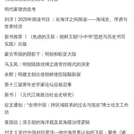
明代家谱伪造考
刘洋丨2025年阅读书目 ：在海洋之间阅读——海域史、俘虏与
世界经济
新书推荐 丨《焦虑的王权：朝鲜王朝“小中华”思想与历史书写
实践》出版
蒙古帝国的阴影下：明朝和欧亚大陆
马玉凤：明朝陆路丝绸之路管控模式的演变
余辉｜明建文朝出使朝鲜使臣陆颙新探
第十三届青年史学家论坛征稿启事
新书丨《元代江南政治社会史研究》
征文通知：“全球中国：跨区域联系的过去与现在”博士论文工作
坊
黄国信｜清王朝的海洋观及其海疆治理逻辑
刊文 || 宋代中国对印度洋—地中海世界认知的飞跃：聚焦《诸