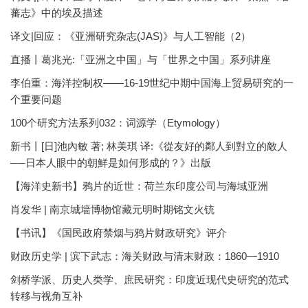
蕃志》中的埃及描述
译文|回应：《亚洲研究杂志(JAS)》与人工智能（2）
直播丨葛兆光:「亚洲之中国」与「世界之中国」系列讲座
李伯重：海洋控制权——16-19世纪中期中国海上贸易研究的一
个重要问题
100个研究方法系列032：词源学（Etymology）
新书丨[日]池內敏 著; 林美琪 译:《從友好的鄰人到對立的敵人
──日本人眼中的朝鮮是如何形成的？》出版
【海洋史新书】鸦片的近世：荷兰东印度公司与海域亚洲
肖发华 | 南京城墙博物馆藏元明时期铭文火铳
【书讯】《国民政府禁烟与鸦片财政研究》评介
财政历史学 | 滨下武志：海关财政与清末财政：1860—1910
剑桥学派、历史人类学、庶民研究：印度近现代史研究的范式
转移与视角互补