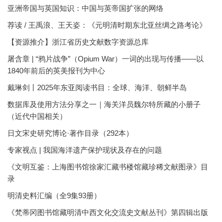
亚洲帝国与英国知识：中国与英帝国扩张的网络
荐读 / 王禹浪、王天姿：《元明清时期东北亚丝绸之路考论》
【资源推介】浙江省历史文献数字资源总库
屠含章 | “鸦片战争”（Opium War）一词的出现与传播——以
1840年前后的英美报刊为中心
戴琳剑丨2025年东亚阅读书目：全球、海洋、朝鲜半岛
数据库及使用方法分享之一｜海关洋员魏尔特所藏的小册子
（近代中国相关）
日文宋史研究博论·著作目录（292本）
专家视点 | 我国海洋遗产保护现状及存在的问题
《文明互鉴：上海图书馆徐家汇藏书楼馆藏珍稀文献图录》目
录
明清史料汇编（全9集93册）
《梵蒂冈图书馆藏明清中西文化交流史文献丛刊》第四辑出版