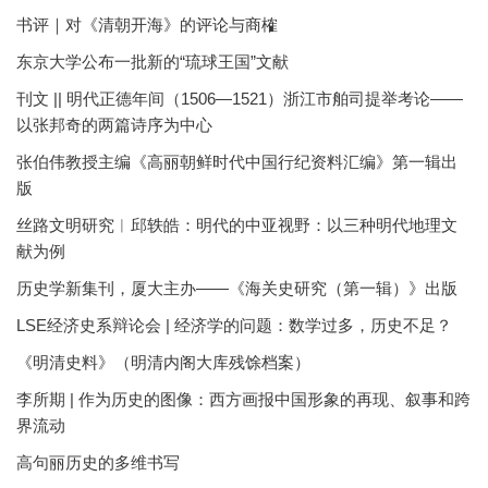
书评｜对《清朝开海》的评论与商榷
东京大学公布一批新的“琉球王国”文献
刊文 || 明代正德年间（1506—1521）浙江市舶司提举考论——
以张邦奇的两篇诗序为中心
张伯伟教授主编《高丽朝鲜时代中国行纪资料汇编》第一辑出
版
丝路文明研究︱邱轶皓：明代的中亚视野：以三种明代地理文
献为例
历史学新集刊，厦大主办——《海关史研究（第一辑）》出版
LSE经济史系辩论会 | 经济学的问题：数学过多，历史不足？
《明清史料》（明清内阁大库残馀档案）
李所期 | 作为历史的图像：西方画报中国形象的再现、叙事和跨
界流动
高句丽历史的多维书写