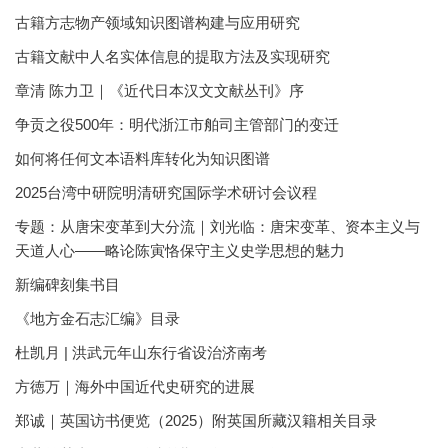
古籍方志物产领域知识图谱构建与应用研究
古籍文献中人名实体信息的提取方法及实现研究
章清 陈力卫｜《近代日本汉文文献丛刊》序
争贡之役500年：明代浙江市舶司主管部门的变迁
如何将任何文本语料库转化为知识图谱
2025台湾中研院明清研究国际学术研讨会议程
专题：从唐宋变革到大分流｜刘光临：唐宋变革、资本主义与
天道人心——略论陈寅恪保守主义史学思想的魅力
新编碑刻集书目
《地方金石志汇编》目录
杜凯月 | 洪武元年山东行省设治济南考
方徳万｜海外中国近代史研究的进展
郑诚｜英国访书便览（2025）附英国所藏汉籍相关目录