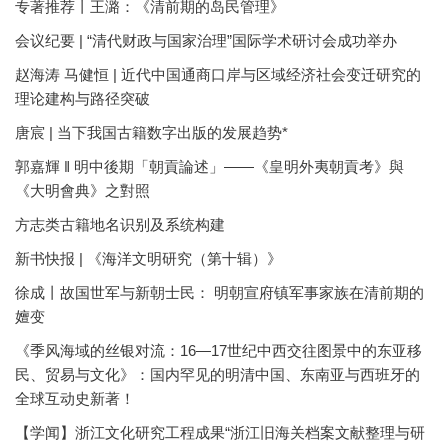
专著推荐丨王潞：《清前期的岛民管理》
会议纪要 | “清代财政与国家治理”国际学术研讨会成功举办
赵海涛 马健恒 | 近代中国通商口岸与区域经济社会变迁研究的
理论建构与路径突破
唐宸 | 当下我国古籍数字出版的发展趋势*
郭嘉輝 ‖ 明中後期「朝貢論述」——《皇明外夷朝貢考》與
《大明會典》之對照
方志类古籍地名识别及系统构建
新书快报 | 《海洋文明研究（第十辑）》
徐成丨故国世军与新朝士民： 明朝宣府镇军事家族在清前期的
嬗变
《季风海域的丝银对流：16—17世纪中西交往图景中的东亚移
民、贸易与文化》：国内罕见的明清中国、东南亚与西班牙的
全球互动史新著！
【学闻】浙江文化研究工程成果“浙江旧海关档案文献整理与研