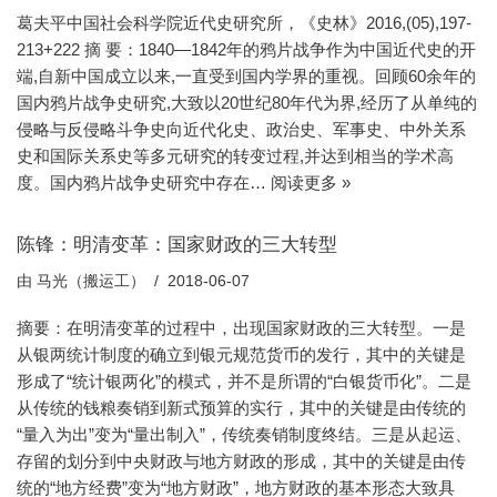
葛夫平中国社会科学院近代史研究所，《史林》2016,(05),197-
213+222 摘 要：1840—1842年的鸦片战争作为中国近代史的开
端,自新中国成立以来,一直受到国内学界的重视。回顾60余年的
国内鸦片战争史研究,大致以20世纪80年代为界,经历了从单纯的
侵略与反侵略斗争史向近代化史、政治史、军事史、中外关系
史和国际关系史等多元研究的转变过程,并达到相当的学术高
度。国内鸦片战争史研究中存在…
阅读更多 »
陈锋：明清变革：国家财政的三大转型
由
马光（搬运工）
2018-06-07
摘要：在明清变革的过程中，出现国家财政的三大转型。一是
从银两统计制度的确立到银元规范货币的发行，其中的关键是
形成了“统计银两化”的模式，并不是所谓的“白银货币化”。二是
从传统的钱粮奏销到新式预算的实行，其中的关键是由传统的
“量入为出”变为“量出制入”，传统奏销制度终结。三是从起运、
存留的划分到中央财政与地方财政的形成，其中的关键是由传
统的“地方经费”变为“地方财政”，地方财政的基本形态大致具