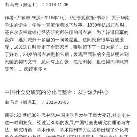
由
马光（搬运工）
2016-11-05
作者=尹敏志 来源=2016年10月《经济观察报·书评》 关于华南
学派的诞生，学界一直流传着以下故事。1939年抗战正酣时，
还在永安福建银行经济研究所任职的傅衣凌，为了躲避日军的
轰炸，逃到城外十多里的一间老屋里。这间民房很早就被废
弃，居民逃亡时带走了全部家当，唯独留下了一口大箱子。出
于好奇，28岁的傅衣凌翻检它后，发现里面装的全是从明末到
民国的契约文书，总计有上百张，包括田契、租佃契约和账簿
等等。…
阅读更多 »
中国社会史研究的分化与整合：以学派为中心
由
马光（搬运工）
2016-03-06
摘要: 20 世纪80年代中期,中国史学界发生了重大变迁,社会史在
这一时期复兴。经过近30年的发展,中国社会史研究在理论与方
法、研究特色、学术传承、学术期刊等方面逐步出现了分化与