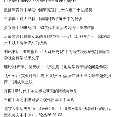
Climate Change and the Rise of an Empire
數據庫資源｜早期中國研究選輯, 十六至二十世紀初
王学典：逼人成材，顾颉刚弟子遍天下的秘诀
黄兴涛丨19世纪20—50年代中国新名词的生成与传播
后蒙古时代建州女真的集团结构 ——以《朝鲜实录》记载的建
州卫领主阶层汉姓为线索
书讯书话 | 陈锋教授：“大财政史观”下的清代税收研究 | 国家哲
学社会科学成果文库
理论|林声渊、吴宏岐：《历史海防地理学若干理论问题刍议》
“孙中山《实业计划》与上海孙中山故居馆藏图书文献专题数据
库”二期成果上线
陈恒 | 新时代中国世界史研究的回顾与展望
王前丨听冈本隆司谈近现代日本的中国观
北京大学历史学博士独作C刊：《<通典·州郡>所载政区的时代
层次与文本来源》。论丛26-01-03