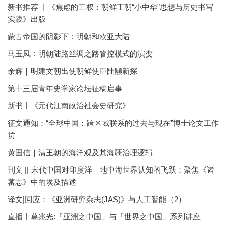
新书推荐 丨《焦虑的王权：朝鲜王朝“小中华”思想与历史书写
实践》出版
蒙古帝国的阴影下：明朝和欧亚大陆
马玉凤：明朝陆路丝绸之路管控模式的演变
余辉｜明建文朝出使朝鲜使臣陆颙新探
第十三届青年史学家论坛征稿启事
新书丨《元代江南政治社会史研究》
征文通知：“全球中国：跨区域联系的过去与现在”博士论文工作
坊
黄国信｜清王朝的海洋观及其海疆治理逻辑
刊文 || 宋代中国对印度洋—地中海世界认知的飞跃：聚焦《诸
蕃志》中的埃及描述
译文|回应：《亚洲研究杂志(JAS)》与人工智能（2）
直播丨葛兆光:「亚洲之中国」与「世界之中国」系列讲座