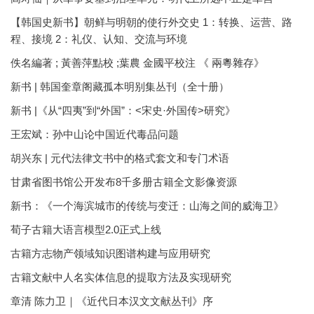
【韩国史新书】朝鲜与明朝的使行外交史 1：转换、运营、路
程、接境 2：礼仪、认知、交流与环境
佚名編著 ; 黃善萍點校 ;葉農 金國平校注 《 兩粵雜存》
新书 | 韩国奎章阁藏孤本明别集丛刊（全十册）
新书 |《从“四夷”到“外国”：<宋史·外国传>研究》
王宏斌：孙中山论中国近代毒品问题
胡兴东 | 元代法律文书中的格式套文和专门术语
甘肃省图书馆公开发布8千多册古籍全文影像资源
新书：《一个海滨城市的传统与变迁：山海之间的威海卫》
荀子古籍大语言模型2.0正式上线
古籍方志物产领域知识图谱构建与应用研究
古籍文献中人名实体信息的提取方法及实现研究
章清 陈力卫｜《近代日本汉文文献丛刊》序