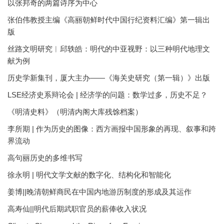
以张邦奇的两篇诗序为中心
张伯伟教授主编《高丽朝鲜时代中国行纪资料汇编》第一辑出
版
丝路文明研究︱邱轶皓：明代的中亚视野：以三种明代地理文
献为例
历史学新集刊，厦大主办——《海关史研究（第一辑）》出版
LSE经济史系辩论会 | 经济学的问题：数学过多，历史不足？
《明清史料》（明清内阁大库残馀档案）
李所期 | 作为历史的图像：西方画报中国形象的再现、叙事和跨
界流动
高句丽历史的多维书写
徐永明 | 明代文学文献的数字化、结构化和智能化
姜博||晚清朝鲜商民在中国内地游历制度的形成及其运作
高寿仙||明代后期武职官员的薪俸收入状况