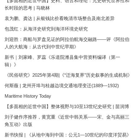
【多面相的近世中国】史料、语言和理论：元史研究世界性和
长时段的思考 | 马晓林
袁为鹏、龚达 | 从银钱比价看晚清市场整合及南北差异
包茂红：从海洋史研究到海洋环境史研究
刘迎胜：商船与罗盘见证的阿拉伯航海交融路——评《阿拉伯
人的大航海：从古代到中世纪早期》
新书｜刘家峰、罗蕊《乐道院潍县集中营资料编译（第一
辑）》
《民俗研究》2025年第4期|《“迁海复界”历史叙事的生成机制》
何斯薇 | 龙州开埠与桂越边境交通地理变迁(1889—1932)
Maritime History Today
【多面相的近世中国】整体视野与10至13世纪史研究 | 苗润博
刘子健作序推荐，黄宽重《近世中韩关系——宋、金与高丽三
角互动》出版
新书快报 | 《从地中海到中国：公元1—10世纪的印度洋贸易》