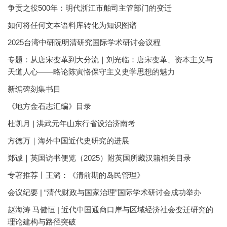
争贡之役500年：明代浙江市舶司主管部门的变迁
如何将任何文本语料库转化为知识图谱
2025台湾中研院明清研究国际学术研讨会议程
专题：从唐宋变革到大分流｜刘光临：唐宋变革、资本主义与
天道人心——略论陈寅恪保守主义史学思想的魅力
新编碑刻集书目
《地方金石志汇编》目录
杜凯月 | 洪武元年山东行省设治济南考
方徳万｜海外中国近代史研究的进展
郑诚｜英国访书便览（2025）附英国所藏汉籍相关目录
专著推荐丨王潞：《清前期的岛民管理》
会议纪要 | “清代财政与国家治理”国际学术研讨会成功举办
赵海涛 马健恒 | 近代中国通商口岸与区域经济社会变迁研究的
理论建构与路径突破