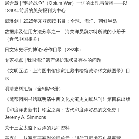
屠含章 | “鸦片战争”（Opium War）一词的出现与传播——以
1840年前后的英美报刊为中心
戴琳剑丨2025年东亚阅读书目：全球、海洋、朝鲜半岛
数据库及使用方法分享之一｜海关洋员魏尔特所藏的小册子
（近代中国相关）
日文宋史研究博论·著作目录（292本）
专家视点 | 我国海洋遗产保护现状及存在的问题
《文明互鉴：上海图书馆徐家汇藏书楼馆藏珍稀文献图录》目
录
明清史料汇编（全9集93册）
《梵蒂冈图书馆藏明清中西文化交流史文献丛刊》第四辑出版
【印度洋史新书】珍宝之海：古代印度洋贸易的文化史 |
Jeremy A. Simmons
关于三宝太监下西洋的几种资料
高寿仙｜从军事要塞到治理单元：明代卫所远不止是军营