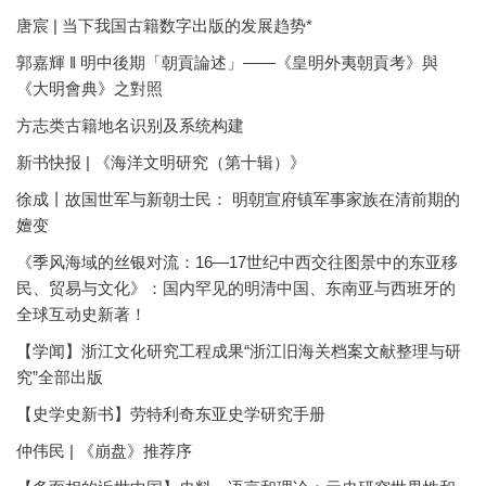
唐宸 | 当下我国古籍数字出版的发展趋势*
郭嘉輝 ‖ 明中後期「朝貢論述」——《皇明外夷朝貢考》與
《大明會典》之對照
方志类古籍地名识别及系统构建
新书快报 | 《海洋文明研究（第十辑）》
徐成丨故国世军与新朝士民： 明朝宣府镇军事家族在清前期的
嬗变
《季风海域的丝银对流：16—17世纪中西交往图景中的东亚移
民、贸易与文化》：国内罕见的明清中国、东南亚与西班牙的
全球互动史新著！
【学闻】浙江文化研究工程成果“浙江旧海关档案文献整理与研
究”全部出版
【史学史新书】劳特利奇东亚史学研究手册
仲伟民 | 《崩盘》推荐序