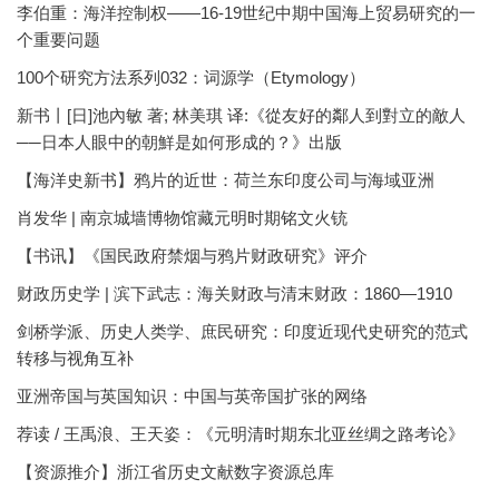
李伯重：海洋控制权——16-19世纪中期中国海上贸易研究的一
个重要问题
100个研究方法系列032：词源学（Etymology）
新书丨[日]池內敏 著; 林美琪 译:《從友好的鄰人到對立的敵人
──日本人眼中的朝鮮是如何形成的？》出版
【海洋史新书】鸦片的近世：荷兰东印度公司与海域亚洲
肖发华 | 南京城墙博物馆藏元明时期铭文火铳
【书讯】《国民政府禁烟与鸦片财政研究》评介
财政历史学 | 滨下武志：海关财政与清末财政：1860—1910
剑桥学派、历史人类学、庶民研究：印度近现代史研究的范式
转移与视角互补
亚洲帝国与英国知识：中国与英帝国扩张的网络
荐读 / 王禹浪、王天姿：《元明清时期东北亚丝绸之路考论》
【资源推介】浙江省历史文献数字资源总库