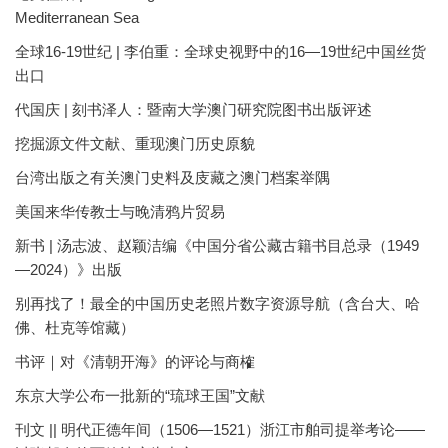
Mediterranean Sea
全球16-19世纪 | 李伯重：全球史视野中的16—19世纪中国丝货
出口
代国庆 | 刻书泽人：暨南大学澳门研究院图书出版评述
挖掘源文件文献、重现澳门历史原貌
台湾出版之有关澳门史料及庋藏之澳门档案举隅
美国来华传教士与晚清鸦片贸易
新书 | 汤志波、赵颖洁编《中国分省公藏古籍书目总录（1949
—2024）》出版
别再找了！最全的中国历史老照片数字资源导航（含台大、哈
佛、杜克等馆藏）
书评｜对《清朝开海》的评论与商榷
东京大学公布一批新的“琉球王国”文献
刊文 || 明代正德年间（1506—1521）浙江市舶司提举考论——