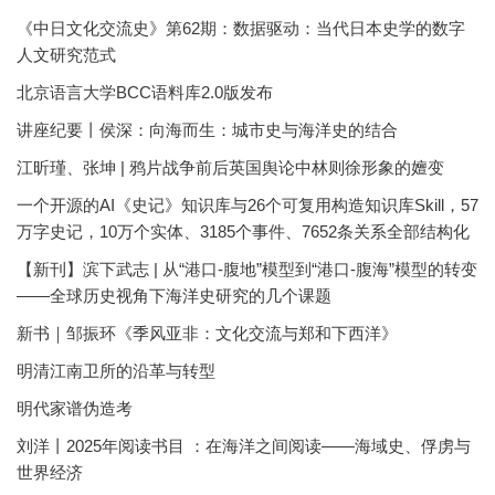
《中日文化交流史》第62期：数据驱动：当代日本史学的数字
人文研究范式
北京语言大学BCC语料库2.0版发布
讲座纪要丨侯深：向海而生：城市史与海洋史的结合
江昕瑾、张坤 | 鸦片战争前后英国舆论中林则徐形象的嬗变
一个开源的AI《史记》知识库与26个可复用构造知识库Skill，57
万字史记，10万个实体、3185个事件、7652条关系全部结构化
【新刊】滨下武志 | 从“港口-腹地”模型到“港口-腹海”模型的转变
——全球历史视角下海洋史研究的几个课题
新书｜邹振环《季风亚非：文化交流与郑和下西洋》
明清江南卫所的沿革与转型
明代家谱伪造考
刘洋丨2025年阅读书目 ：在海洋之间阅读——海域史、俘虏与
世界经济