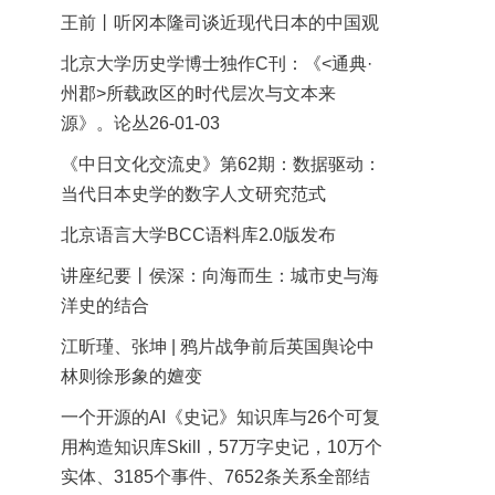
王前丨听冈本隆司谈近现代日本的中国观
北京大学历史学博士独作C刊：《<通典·
州郡>所载政区的时代层次与文本来
源》。论丛26-01-03
《中日文化交流史》第62期：数据驱动：
当代日本史学的数字人文研究范式
北京语言大学BCC语料库2.0版发布
讲座纪要丨侯深：向海而生：城市史与海
洋史的结合
江昕瑾、张坤 | 鸦片战争前后英国舆论中
林则徐形象的嬗变
一个开源的AI《史记》知识库与26个可复
用构造知识库Skill，57万字史记，10万个
实体、3185个事件、7652条关系全部结