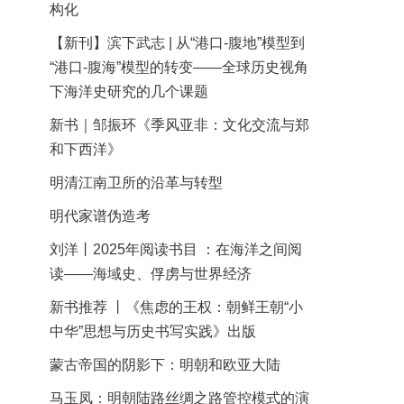
构化
【新刊】滨下武志 | 从“港口-腹地”模型到
“港口-腹海”模型的转变——全球历史视角
下海洋史研究的几个课题
新书｜邹振环《季风亚非：文化交流与郑
和下西洋》
明清江南卫所的沿革与转型
明代家谱伪造考
刘洋丨2025年阅读书目 ：在海洋之间阅
读——海域史、俘虏与世界经济
新书推荐 丨《焦虑的王权：朝鲜王朝“小
中华”思想与历史书写实践》出版
蒙古帝国的阴影下：明朝和欧亚大陆
马玉凤：明朝陆路丝绸之路管控模式的演