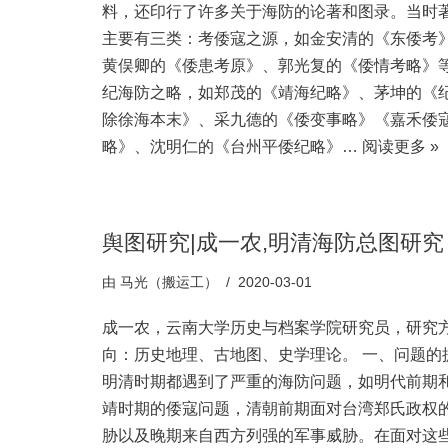
料，还印行了许多关于海防的论著和图录。当时
主要有三类：考倭寇之源，如金安清的《东倭考
黄俣卿的《倭患考原》、郭光复的《倭情考略》
纪海防之略，如郑茂的《靖海纪略》、茅坤的《
除徐海本末》、采九德的《倭变事略》《嘉禾倭
略》、沈明仁的《台州平倭纪略》…
阅读更多 »
舆图研究|成一农,明清海防总图研究
由
马光（搬运工）
2020-03-01
成一农，云南大学历史与档案学院研究员，研究
向：历史地理、古地图、史学理论。 一、问题的
明清时期都遇到了严重的海防问题，如明代前期
靖时期的倭寇问题，清朝前期面对台湾郑氏政权
胁以及晚期来自西方列强的军事威胁。在面对这