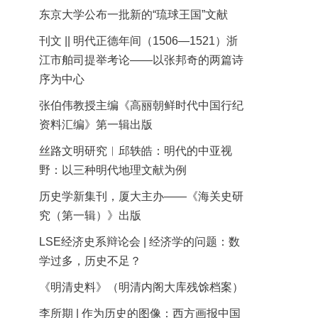
东京大学公布一批新的“琉球王国”文献
刊文 || 明代正德年间（1506—1521）浙
江市舶司提举考论——以张邦奇的两篇诗
序为中心
张伯伟教授主编《高丽朝鲜时代中国行纪
资料汇编》第一辑出版
丝路文明研究︱邱轶皓：明代的中亚视
野：以三种明代地理文献为例
历史学新集刊，厦大主办——《海关史研
究（第一辑）》出版
LSE经济史系辩论会 | 经济学的问题：数
学过多，历史不足？
《明清史料》（明清内阁大库残馀档案）
李所期 | 作为历史的图像：西方画报中国