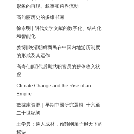
形象的再现、叙事和跨界流动
高句丽历史的多维书写
徐永明 | 明代文学文献的数字化、结构化
和智能化
姜博||晚清朝鲜商民在中国内地游历制度
的形成及其运作
高寿仙||明代后期武职官员的薪俸收入状
况
Climate Change and the Rise of an
Empire
數據庫資源｜早期中國研究選輯, 十六至
二十世紀初
王学典：逼人成材，顾颉刚弟子遍天下的
秘诀