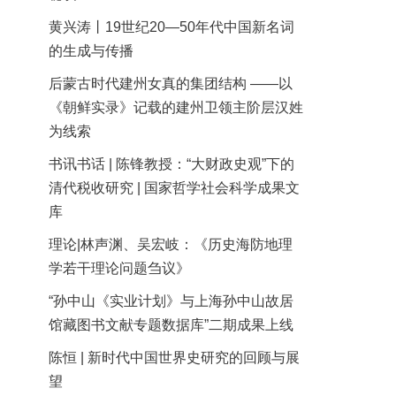
黄兴涛丨19世纪20—50年代中国新名词
的生成与传播
后蒙古时代建州女真的集团结构 ——以
《朝鲜实录》记载的建州卫领主阶层汉姓
为线索
书讯书话 | 陈锋教授：“大财政史观”下的
清代税收研究 | 国家哲学社会科学成果文
库
理论|林声渊、吴宏岐：《历史海防地理
学若干理论问题刍议》
“孙中山《实业计划》与上海孙中山故居
馆藏图书文献专题数据库”二期成果上线
陈恒 | 新时代中国世界史研究的回顾与展
望