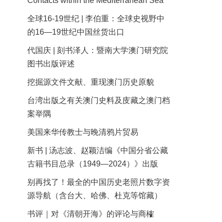
Contacts within the Mediterranean Sea
全球16-19世纪 | 李伯重：全球史视野中
的16—19世纪中国丝货出口
代国庆 | 刻书泽人：暨南大学澳门研究院
图书出版评述
挖掘源文件文献、重现澳门历史原貌
台湾出版之有关澳门史料及庋藏之澳门档
案举隅
美国来华传教士与晚清鸦片贸易
新书 | 汤志波、赵颖洁编《中国分省公藏
古籍书目总录（1949—2024）》出版
别再找了！最全的中国历史老照片数字资
源导航（含台大、哈佛、杜克等馆藏）
书评｜对《清朝开海》的评论与商榷