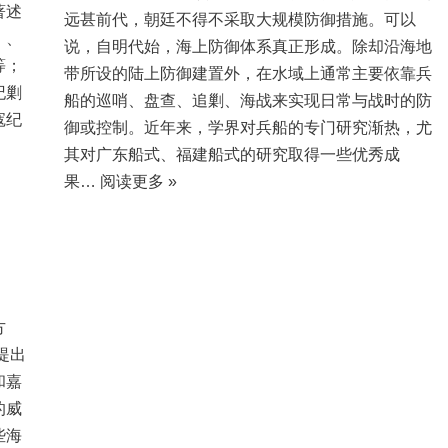
著述
远甚前代，朝廷不得不采取大规模防御措施。可以
》、
说，自明代始，海上防御体系真正形成。除却沿海地
等；
带所设的陆上防御建置外，在水域上通常主要依靠兵
纪剿
船的巡哨、盘查、追剿、海战来实现日常与战时的防
寇纪
御或控制。近年来，学界对兵船的专门研究渐热，尤
其对广东船式、福建船式的研究取得一些优秀成
果…
阅读更多 »
方
提出
和嘉
的威
些海