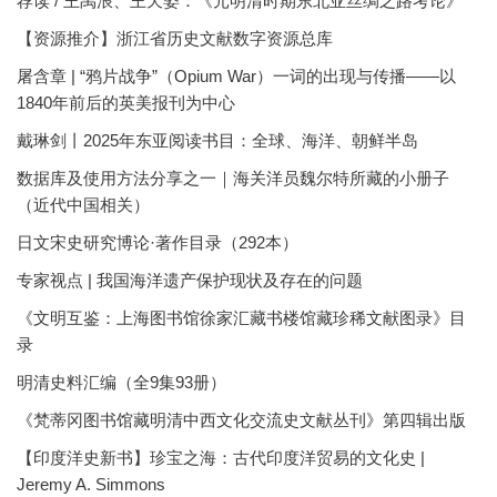
荐读 / 王禹浪、王天姿：《元明清时期东北亚丝绸之路考论》
【资源推介】浙江省历史文献数字资源总库
屠含章 | “鸦片战争”（Opium War）一词的出现与传播——以
1840年前后的英美报刊为中心
戴琳剑丨2025年东亚阅读书目：全球、海洋、朝鲜半岛
数据库及使用方法分享之一｜海关洋员魏尔特所藏的小册子
（近代中国相关）
日文宋史研究博论·著作目录（292本）
专家视点 | 我国海洋遗产保护现状及存在的问题
《文明互鉴：上海图书馆徐家汇藏书楼馆藏珍稀文献图录》目
录
明清史料汇编（全9集93册）
《梵蒂冈图书馆藏明清中西文化交流史文献丛刊》第四辑出版
【印度洋史新书】珍宝之海：古代印度洋贸易的文化史 |
Jeremy A. Simmons