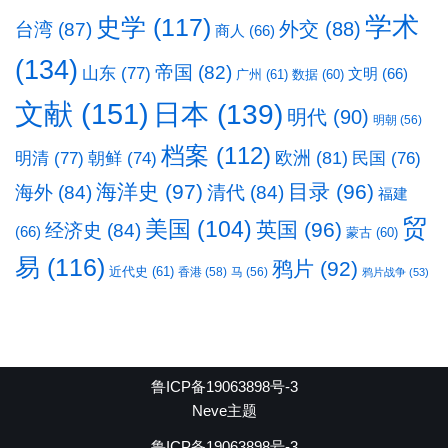
学术
史学
(117)
台湾
(87)
外交
(88)
商人
(66)
(134)
帝国
(82)
山东
(77)
文明
(66)
广州
(61)
数据
(60)
文献
(151)
日本
(139)
明代
(90)
明朝
(56)
档案
(112)
明清
(77)
欧洲
(81)
民国
(76)
朝鲜
(74)
海洋史
(97)
目录
(96)
海外
(84)
清代
(84)
福建
贸
美国
(104)
英国
(96)
经济史
(84)
(66)
蒙古
(60)
易
(116)
鸦片
(92)
近代史
(61)
香港
(58)
马
(56)
鸦片战争
(53)
鲁ICP备19063898号-3
Neve主题
鲁ICP备19063898号-3