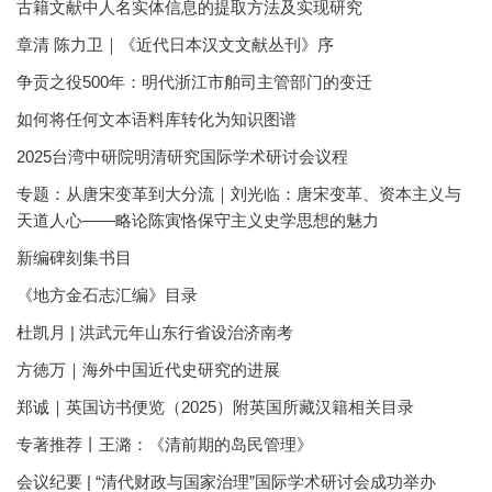
古籍文献中人名实体信息的提取方法及实现研究
章清 陈力卫｜《近代日本汉文文献丛刊》序
争贡之役500年：明代浙江市舶司主管部门的变迁
如何将任何文本语料库转化为知识图谱
2025台湾中研院明清研究国际学术研讨会议程
专题：从唐宋变革到大分流｜刘光临：唐宋变革、资本主义与
天道人心——略论陈寅恪保守主义史学思想的魅力
新编碑刻集书目
《地方金石志汇编》目录
杜凯月 | 洪武元年山东行省设治济南考
方徳万｜海外中国近代史研究的进展
郑诚｜英国访书便览（2025）附英国所藏汉籍相关目录
专著推荐丨王潞：《清前期的岛民管理》
会议纪要 | “清代财政与国家治理”国际学术研讨会成功举办