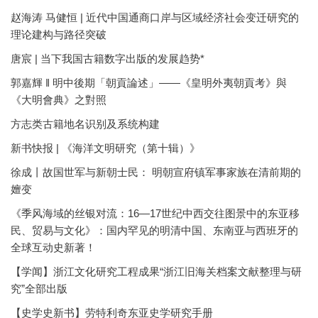
赵海涛 马健恒 | 近代中国通商口岸与区域经济社会变迁研究的
理论建构与路径突破
唐宸 | 当下我国古籍数字出版的发展趋势*
郭嘉輝 ‖ 明中後期「朝貢論述」——《皇明外夷朝貢考》與
《大明會典》之對照
方志类古籍地名识别及系统构建
新书快报 | 《海洋文明研究（第十辑）》
徐成丨故国世军与新朝士民： 明朝宣府镇军事家族在清前期的
嬗变
《季风海域的丝银对流：16—17世纪中西交往图景中的东亚移
民、贸易与文化》：国内罕见的明清中国、东南亚与西班牙的
全球互动史新著！
【学闻】浙江文化研究工程成果“浙江旧海关档案文献整理与研
究”全部出版
【史学史新书】劳特利奇东亚史学研究手册