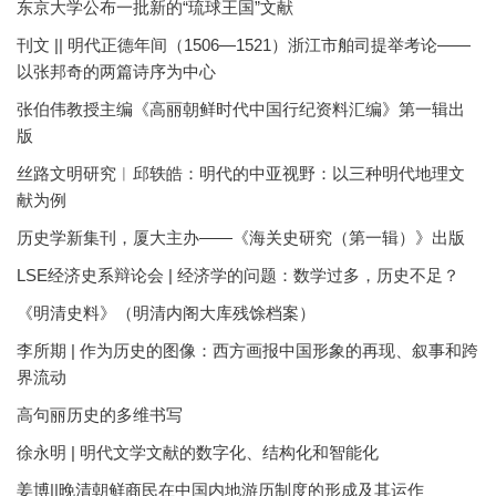
东京大学公布一批新的“琉球王国”文献
刊文 || 明代正德年间（1506—1521）浙江市舶司提举考论——
以张邦奇的两篇诗序为中心
张伯伟教授主编《高丽朝鲜时代中国行纪资料汇编》第一辑出
版
丝路文明研究︱邱轶皓：明代的中亚视野：以三种明代地理文
献为例
历史学新集刊，厦大主办——《海关史研究（第一辑）》出版
LSE经济史系辩论会 | 经济学的问题：数学过多，历史不足？
《明清史料》（明清内阁大库残馀档案）
李所期 | 作为历史的图像：西方画报中国形象的再现、叙事和跨
界流动
高句丽历史的多维书写
徐永明 | 明代文学文献的数字化、结构化和智能化
姜博||晚清朝鲜商民在中国内地游历制度的形成及其运作