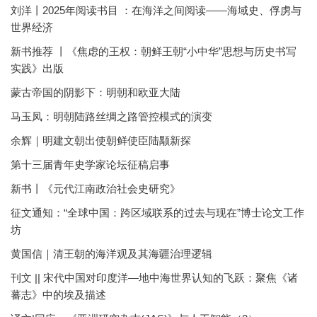
刘洋丨2025年阅读书目 ：在海洋之间阅读——海域史、俘虏与
世界经济
新书推荐 丨《焦虑的王权：朝鲜王朝“小中华”思想与历史书写
实践》出版
蒙古帝国的阴影下：明朝和欧亚大陆
马玉凤：明朝陆路丝绸之路管控模式的演变
余辉｜明建文朝出使朝鲜使臣陆颙新探
第十三届青年史学家论坛征稿启事
新书丨《元代江南政治社会史研究》
征文通知：“全球中国：跨区域联系的过去与现在”博士论文工作
坊
黄国信｜清王朝的海洋观及其海疆治理逻辑
刊文 || 宋代中国对印度洋—地中海世界认知的飞跃：聚焦《诸
蕃志》中的埃及描述