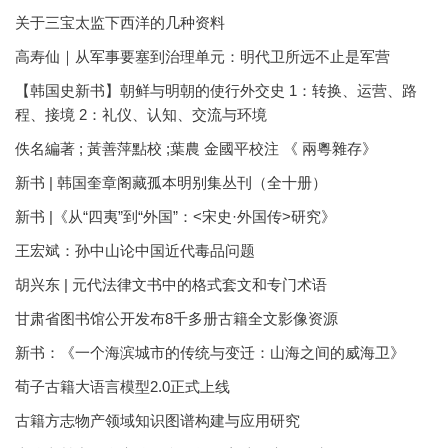
关于三宝太监下西洋的几种资料
高寿仙｜从军事要塞到治理单元：明代卫所远不止是军营
【韩国史新书】朝鲜与明朝的使行外交史 1：转换、运营、路
程、接境 2：礼仪、认知、交流与环境
佚名編著 ; 黃善萍點校 ;葉農 金國平校注 《 兩粵雜存》
新书 | 韩国奎章阁藏孤本明别集丛刊（全十册）
新书 |《从“四夷”到“外国”：<宋史·外国传>研究》
王宏斌：孙中山论中国近代毒品问题
胡兴东 | 元代法律文书中的格式套文和专门术语
甘肃省图书馆公开发布8千多册古籍全文影像资源
新书：《一个海滨城市的传统与变迁：山海之间的威海卫》
荀子古籍大语言模型2.0正式上线
古籍方志物产领域知识图谱构建与应用研究