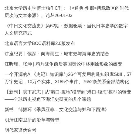
北京大学历史学博士独作C刊：《<通典·州郡>所载政区的时代
层次与文本来源》。论丛26-01-03
《中日文化交流史》第62期：数据驱动：当代日本史学的数字
人文研究范式
北京语言大学BCC语料库2.0版发布
讲座纪要丨侯深：向海而生：城市史与海洋史的结合
江昕瑾、张坤 | 鸦片战争前后英国舆论中林则徐形象的嬗变
一个开源的AI《史记》知识库与26个可复用构造知识库Skill，57
万字史记，10万个实体、3185个事件、7652条关系全部结构化
【新刊】滨下武志 | 从“港口-腹地”模型到“港口-腹海”模型的转变
——全球历史视角下海洋史研究的几个课题
新书｜邹振环《季风亚非：文化交流与郑和下西洋》
明清江南卫所的沿革与转型
明代家谱伪造考