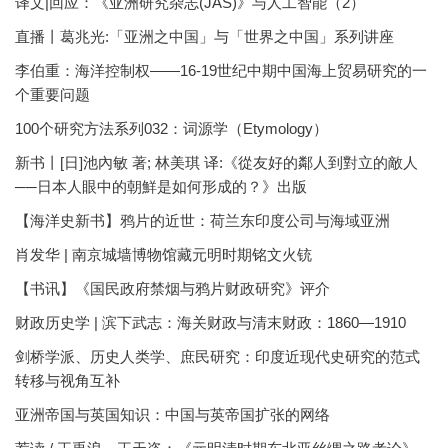
译文|回应：《亚洲研究杂志(JAS)》与人工智能（2）
直播丨葛兆光:「亚洲之中国」与「世界之中国」系列讲座
李伯重：海洋控制权——16-19世纪中期中国海上贸易研究的一
个重要问题
100个研究方法系列032：词源学（Etymology）
新书丨[日]池內敏 著; 林美琪 译:《從友好的鄰人到對立的敵人
──日本人眼中的朝鮮是如何形成的？》出版
【海洋史新书】鸦片的近世：荷兰东印度公司与海域亚洲
肖发华 | 南京城墙博物馆藏元明时期铭文火铳
【书讯】《国民政府禁烟与鸦片财政研究》评介
财政历史学 | 滨下武志：海关财政与清末财政：1860—1910
剑桥学派、历史人类学、庶民研究：印度近现代史研究的范式
转移与视角互补
亚洲帝国与英国知识：中国与英帝国扩张的网络