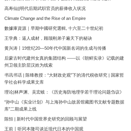
高寿仙||明代后期武职官员的薪俸收入状况
Climate Change and the Rise of an Empire
數據庫資源｜早期中國研究選輯, 十六至二十世紀初
王学典：逼人成材，顾颉刚弟子遍天下的秘诀
黄兴涛丨19世纪20—50年代中国新名词的生成与传播
后蒙古时代建州女真的集团结构 ——以《朝鲜实录》记载的建
州卫领主阶层汉姓为线索
书讯书话 | 陈锋教授：“大财政史观”下的清代税收研究 | 国家哲
学社会科学成果文库
理论|林声渊、吴宏岐：《历史海防地理学若干理论问题刍议》
“孙中山《实业计划》与上海孙中山故居馆藏图书文献专题数据
库”二期成果上线
陈恒 | 新时代中国世界史研究的回顾与展望
王前丨听冈本隆司谈近现代日本的中国观