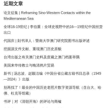
近期文章
论文征集 | Reframing Sino-Western Contacts within the
Mediterranean Sea
全球16-19世纪 | 李伯重：全球史视野中的16—19世纪中国丝货
出口
代国庆 | 刻书泽人：暨南大学澳门研究院图书出版评述
挖掘源文件文献、重现澳门历史原貌
台湾出版之有关澳门史料及庋藏之澳门档案举隅
美国来华传教士与晚清鸦片贸易
新书 | 汤志波、赵颖洁编《中国分省公藏古籍书目总录（1949
—2024）》出版
别再找了！最全的中国历史老照片数字资源导航（含台大、哈
佛、杜克等馆藏）
书评｜对《清朝开海》的评论与商榷