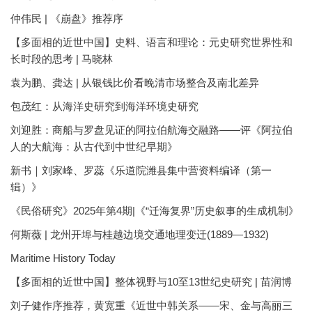
仲伟民 | 《崩盘》推荐序
【多面相的近世中国】史料、语言和理论：元史研究世界性和
长时段的思考 | 马晓林
袁为鹏、龚达 | 从银钱比价看晚清市场整合及南北差异
包茂红：从海洋史研究到海洋环境史研究
刘迎胜：商船与罗盘见证的阿拉伯航海交融路——评《阿拉伯
人的大航海：从古代到中世纪早期》
新书｜刘家峰、罗蕊《乐道院潍县集中营资料编译（第一
辑）》
《民俗研究》2025年第4期|《“迁海复界”历史叙事的生成机制》
何斯薇 | 龙州开埠与桂越边境交通地理变迁(1889—1932)
Maritime History Today
【多面相的近世中国】整体视野与10至13世纪史研究 | 苗润博
刘子健作序推荐，黄宽重《近世中韩关系——宋、金与高丽三