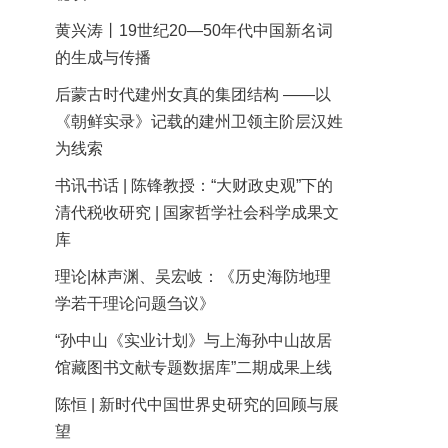
黄兴涛丨19世纪20—50年代中国新名词
的生成与传播
后蒙古时代建州女真的集团结构 ——以
《朝鲜实录》记载的建州卫领主阶层汉姓
为线索
书讯书话 | 陈锋教授：“大财政史观”下的
清代税收研究 | 国家哲学社会科学成果文
库
理论|林声渊、吴宏岐：《历史海防地理
学若干理论问题刍议》
“孙中山《实业计划》与上海孙中山故居
馆藏图书文献专题数据库”二期成果上线
陈恒 | 新时代中国世界史研究的回顾与展
望