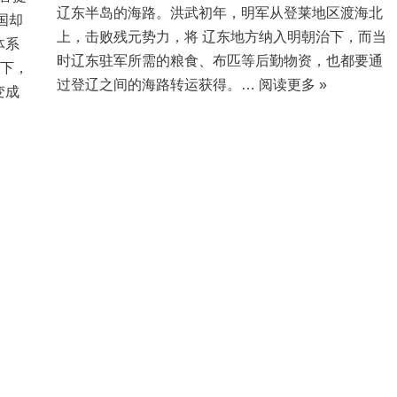
辽东半岛的海路。洪武初年，明军从登莱地区渡海北
国却
上，击败残元势力，将 辽东地方纳入明朝治下，而当
体系
时辽东驻军所需的粮食、布匹等后勤物资，也都要通
动下，
过登辽之间的海路转运获得。…
阅读更多 »
变成