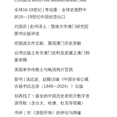
Contacts within the Mediterranean Sea
全球16-19世纪 | 李伯重：全球史视野中
的16—19世纪中国丝货出口
代国庆 | 刻书泽人：暨南大学澳门研究院
图书出版评述
挖掘源文件文献、重现澳门历史原貌
台湾出版之有关澳门史料及庋藏之澳门档
案举隅
美国来华传教士与晚清鸦片贸易
新书 | 汤志波、赵颖洁编《中国分省公藏
古籍书目总录（1949—2024）》出版
别再找了！最全的中国历史老照片数字资
源导航（含台大、哈佛、杜克等馆藏）
书评｜对《清朝开海》的评论与商榷