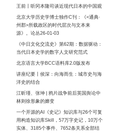
王前丨听冈本隆司谈近现代日本的中国观
北京大学历史学博士独作C刊：《<通典·
州郡>所载政区的时代层次与文本来
源》。论丛26-01-03
《中日文化交流史》第62期：数据驱动：
当代日本史学的数字人文研究范式
北京语言大学BCC语料库2.0版发布
讲座纪要丨侯深：向海而生：城市史与海
洋史的结合
江昕瑾、张坤 | 鸦片战争前后英国舆论中
林则徐形象的嬗变
一个开源的AI《史记》知识库与26个可复
用构造知识库Skill，57万字史记，10万个
实体、3185个事件、7652条关系全部结