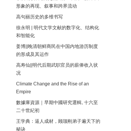
形象的再现、叙事和跨界流动
高句丽历史的多维书写
徐永明 | 明代文学文献的数字化、结构化
和智能化
姜博||晚清朝鲜商民在中国内地游历制度
的形成及其运作
高寿仙||明代后期武职官员的薪俸收入状
况
Climate Change and the Rise of an
Empire
數據庫資源｜早期中國研究選輯, 十六至
二十世紀初
王学典：逼人成材，顾颉刚弟子遍天下的
秘诀