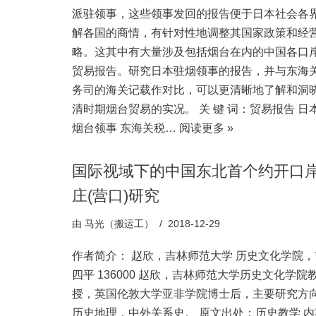
派驻领事，这些领事发回的报告便于日本社会各
解各国的商情，有针对性地调整其国家政策和经
略。这其中有大量涉及包括烟台在内的中国各口
贸易报告。研究日本驻烟领事的报告，并与东海
务司的海关记载作对比，可以更清晰地了解和洞
清时期烟台贸易的实况。 关 键 词：贸易报告 日
烟台领事 东海关税…
阅读更多 »
国际视域下的中国东北首个约开口
庄(营口)研究
由
马光（搬运工）
2018-12-29
作者简介： 赵欣，吉林师范大学 历史文化学院，
四平 136000 赵欣，吉林师范大学历史文化学院
授，英国伦敦大学亚非学院博士后，主要研究方
历史地理，中外关系史。 原文出处：历史教学 内