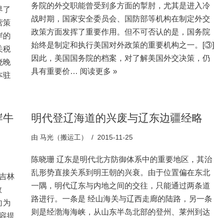
务院的外交职能曾受到多方面的掣肘，尤其是进入冷
界了
战时期，国家安全委员会、国防部等机构在制定外交
营策
政策方面发挥了重要作用。但不可否认的是，国务院
岸的
始终是制定和执行美国对外政策的重要机构之一。[③]
关税
因此，美国国务院的档案，对了解美国外交决策，仍
晓晚
具有重要价…
阅读更多 »
本驻
岸牛
明代登辽海道的兴废与辽东边疆经略
由
马光（搬运工）
2015-11-25
陈晓珊 辽东是明代北方防御体系中的重要地区，其治
乱形势直接关系到明王朝的兴衰。由于位置偏在东北
吉林
一隅，明代辽东与内地之间的交往，只能通过两条道
教
路进行。一条是 经山海关与辽西走廊的陆路，另一条
向为
则是经渤海海峡，从山东半岛北部的登州、莱州到达
容提