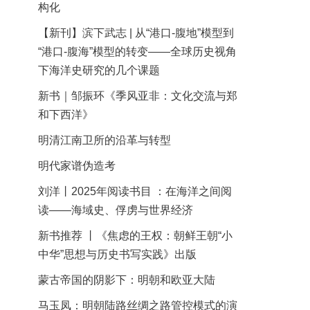
构化
【新刊】滨下武志 | 从“港口-腹地”模型到
“港口-腹海”模型的转变——全球历史视角
下海洋史研究的几个课题
新书｜邹振环《季风亚非：文化交流与郑
和下西洋》
明清江南卫所的沿革与转型
明代家谱伪造考
刘洋丨2025年阅读书目 ：在海洋之间阅
读——海域史、俘虏与世界经济
新书推荐 丨《焦虑的王权：朝鲜王朝“小
中华”思想与历史书写实践》出版
蒙古帝国的阴影下：明朝和欧亚大陆
马玉凤：明朝陆路丝绸之路管控模式的演