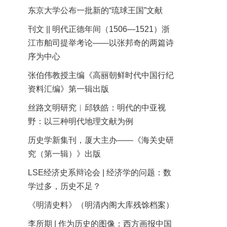
东京大学公布一批新的“琉球王国”文献
刊文 || 明代正德年间（1506—1521）浙
江市舶司提举考论——以张邦奇的两篇诗
序为中心
张伯伟教授主编《高丽朝鲜时代中国行纪
资料汇编》第一辑出版
丝路文明研究︱邱轶皓：明代的中亚视
野：以三种明代地理文献为例
历史学新集刊，厦大主办——《海关史研
究（第一辑）》出版
LSE经济史系辩论会 | 经济学的问题：数
学过多，历史不足？
《明清史料》（明清内阁大库残馀档案）
李所期 | 作为历史的图像：西方画报中国