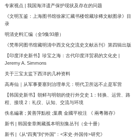
专家视点 | 我国海洋遗产保护现状及存在的问题
《文明互鉴：上海图书馆徐家汇藏书楼馆藏珍稀文献图录》目
录
明清史料汇编（全9集93册）
《梵蒂冈图书馆藏明清中西文化交流史文献丛刊》第四辑出版
【印度洋史新书】珍宝之海：古代印度洋贸易的文化史 |
Jeremy A. Simmons
关于三宝太监下西洋的几种资料
高寿仙｜从军事要塞到治理单元：明代卫所远不止是军营
【韩国史新书】朝鲜与明朝的使行外交史 1：转换、运营、路
程、接境 2：礼仪、认知、交流与环境
佚名編著 ; 黃善萍點校 ;葉農 金國平校注 《 兩粵雜存》
新书 | 韩国奎章阁藏孤本明别集丛刊（全十册）
新书 |《从“四夷”到“外国”：<宋史·外国传>研究》