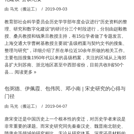
由
马光（搬运工）
2019-09-03
教育部社会科学委员会历史学学部年度会议进行“历史资料的整
理、研究和数字化建设”的研讨分三个时段进行，分别由赵毅教
授、桑兵教授和钱乘旦教授主持，有15位学者做了专题发言。
上海交通大学曹树基教授主要就“县级档案与契约文书的搜集、
整理与研究”，详细介绍了所在单位近10余年所做的相关工作。
主要包括搜集1950年代以来的县级档案，关注的区域从上海郊
县扩大到苏南、浙北地区甚至中西部省份，目前共收8省50个
县…
阅读更多 »
包弼德、伊佩霞、包伟民、邓小南 | 宋史研究的心得与
门径
由
马光（搬运工）
2019-04-07
唐宋变迁是中国历史上一个根本性的变迁，对历史学者来说是
非常重要的课题。而宋史研究同先秦秦汉史、魏晋南北朝史、
隋唐史等领域的研究相比，无论从研究体系、深度还是材料的