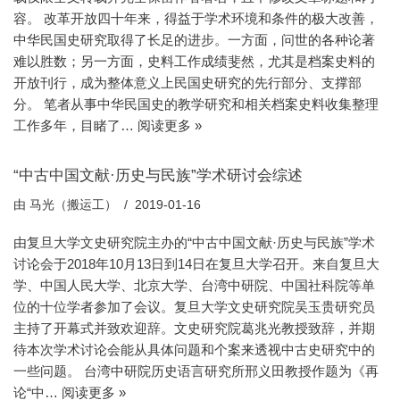
容。 改革开放四十年来，得益于学术环境和条件的极大改善，
中华民国史研究取得了长足的进步。一方面，问世的各种论著
难以胜数；另一方面，史料工作成绩斐然，尤其是档案史料的
开放刊行，成为整体意义上民国史研究的先行部分、支撑部
分。 笔者从事中华民国史的教学研究和相关档案史料收集整理
工作多年，目睹了…
阅读更多 »
“中古中国文献·历史与民族”学术研讨会综述
由
马光（搬运工）
2019-01-16
由复旦大学文史研究院主办的“中古中国文献·历史与民族”学术
讨论会于2018年10月13日到14日在复旦大学召开。来自复旦大
学、中国人民大学、北京大学、台湾中研院、中国社科院等单
位的十位学者参加了会议。复旦大学文史研究院吴玉贵研究员
主持了开幕式并致欢迎辞。文史研究院葛兆光教授致辞，并期
待本次学术讨论会能从具体问题和个案来透视中古史研究中的
一些问题。 台湾中研院历史语言研究所邢义田教授作题为《再
论“中…
阅读更多 »