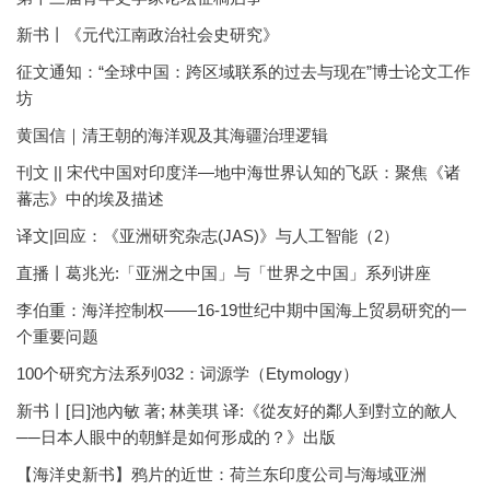
新书丨《元代江南政治社会史研究》
征文通知：“全球中国：跨区域联系的过去与现在”博士论文工作
坊
黄国信｜清王朝的海洋观及其海疆治理逻辑
刊文 || 宋代中国对印度洋—地中海世界认知的飞跃：聚焦《诸
蕃志》中的埃及描述
译文|回应：《亚洲研究杂志(JAS)》与人工智能（2）
直播丨葛兆光:「亚洲之中国」与「世界之中国」系列讲座
李伯重：海洋控制权——16-19世纪中期中国海上贸易研究的一
个重要问题
100个研究方法系列032：词源学（Etymology）
新书丨[日]池內敏 著; 林美琪 译:《從友好的鄰人到對立的敵人
──日本人眼中的朝鮮是如何形成的？》出版
【海洋史新书】鸦片的近世：荷兰东印度公司与海域亚洲