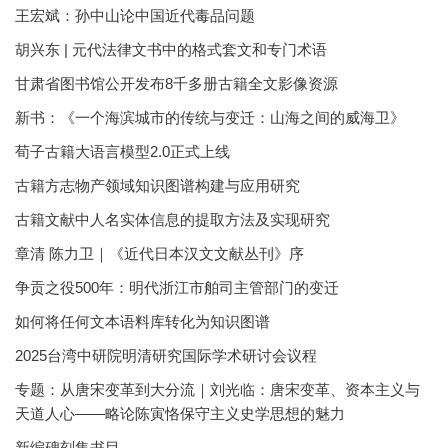
王宏斌：孙中山论中国近代毒品问题
胡兴东 | 元代法律文书中的格式套文和专门术语
甘肃省图书馆公开发布8千多册古籍全文影像资源
新书：《一个海滨城市的传统与变迁：山海之间的威海卫》
荀子古籍大语言模型2.0正式上线
古籍方志物产领域知识图谱构建与应用研究
古籍文献中人名实体信息的提取方法及实现研究
章清 陈力卫｜《近代日本汉文文献丛刊》序
争贡之役500年：明代浙江市舶司主管部门的变迁
如何将任何文本语料库转化为知识图谱
2025台湾中研院明清研究国际学术研讨会议程
专题：从唐宋变革到大分流｜刘光临：唐宋变革、资本主义与
天道人心——略论陈寅恪保守主义史学思想的魅力
新编碑刻集书目