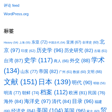
评论 feed
WordPress.org
标签
北
东亚
(72)
亚洲
(67)
全球史
(60)
History
(54)
上海
(55)
中国古代
(54)
京
(97)
历史学
(96)
历史研究
(82)
印度
(62)
古籍
(61)
学术
史学
(117)
台湾
(87)
外交
(88)
商人
(66)
(134)
帝国
(82)
山东
(77)
文明
(66)
广州
(61)
数据
(60)
文献
(151)
日本
(139)
明代
(90)
明朝
(56)
档案
(112)
明清
(77)
欧洲
(81)
民国
(76)
朝鲜
(74)
海洋史
(97)
目录
(96)
海外
(84)
清代
(84)
福建
贸
美国
(104)
英国
(96)
经济史
(84)
(66)
蒙古
(60)