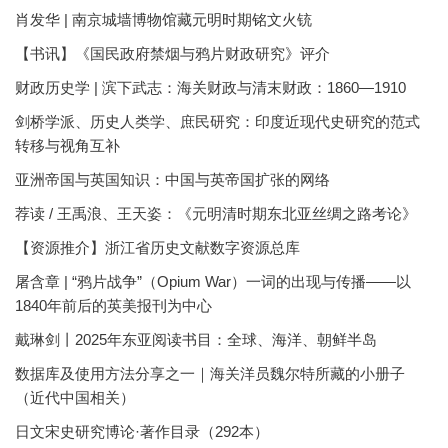
肖发华 | 南京城墙博物馆藏元明时期铭文火铳
【书讯】《国民政府禁烟与鸦片财政研究》评介
财政历史学 | 滨下武志：海关财政与清末财政：1860—1910
剑桥学派、历史人类学、庶民研究：印度近现代史研究的范式
转移与视角互补
亚洲帝国与英国知识：中国与英帝国扩张的网络
荐读 / 王禹浪、王天姿：《元明清时期东北亚丝绸之路考论》
【资源推介】浙江省历史文献数字资源总库
屠含章 | “鸦片战争”（Opium War）一词的出现与传播——以
1840年前后的英美报刊为中心
戴琳剑丨2025年东亚阅读书目：全球、海洋、朝鲜半岛
数据库及使用方法分享之一｜海关洋员魏尔特所藏的小册子
（近代中国相关）
日文宋史研究博论·著作目录（292本）