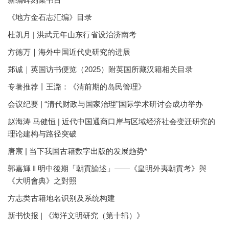
《地方金石志汇编》目录
杜凯月 | 洪武元年山东行省设治济南考
方徳万｜海外中国近代史研究的进展
郑诚｜英国访书便览（2025）附英国所藏汉籍相关目录
专著推荐丨王潞：《清前期的岛民管理》
会议纪要 | “清代财政与国家治理”国际学术研讨会成功举办
赵海涛 马健恒 | 近代中国通商口岸与区域经济社会变迁研究的
理论建构与路径突破
唐宸 | 当下我国古籍数字出版的发展趋势*
郭嘉輝 ‖ 明中後期「朝貢論述」——《皇明外夷朝貢考》與
《大明會典》之對照
方志类古籍地名识别及系统构建
新书快报 | 《海洋文明研究（第十辑）》