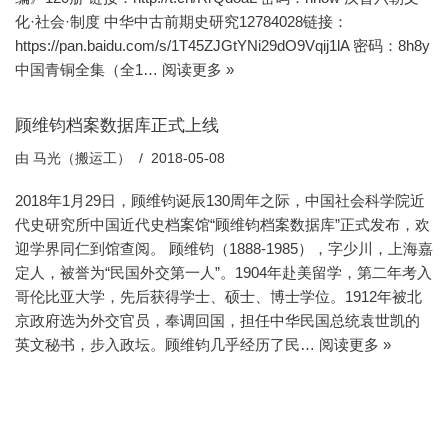
化·社会·制度 中华中古前期史研究12784028链接：
https://pan.baidu.com/s/1T45ZJGtYNi29dO9Vqij1lA 密码：8h8y
中国青铜全集（全1…
阅读更多 »
顾维钧档案数据库正式上线
由
马光（搬运工）
2018-05-08
2018年1月29日，顾维钧诞辰130周年之际，中国社会科学院近
代史研究所中国近代史档案馆“顾维钧档案数据库”正式发布，欢
迎学界同仁到馆查阅。 顾维钧（1888-1985），字少川，上海嘉
定人，被誉为“民国外交第一人”。1904年赴美留学，第二年考入
哥伦比亚大学，先后获得学士、硕士、博士学位。1912年被北
京政府选为外交官员，奉调回国，担任中华民国总统袁世凯的
英文秘书，步入政坛。顾维钧几乎经历了民…
阅读更多 »