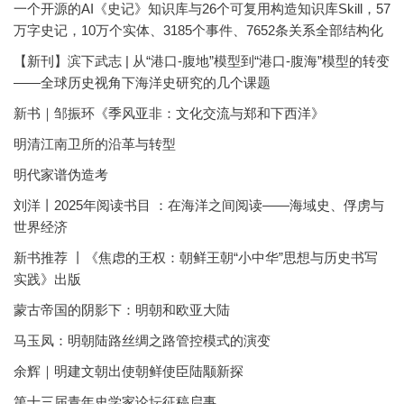
一个开源的AI《史记》知识库与26个可复用构造知识库Skill，57
万字史记，10万个实体、3185个事件、7652条关系全部结构化
【新刊】滨下武志 | 从“港口-腹地”模型到“港口-腹海”模型的转变
——全球历史视角下海洋史研究的几个课题
新书｜邹振环《季风亚非：文化交流与郑和下西洋》
明清江南卫所的沿革与转型
明代家谱伪造考
刘洋丨2025年阅读书目 ：在海洋之间阅读——海域史、俘虏与
世界经济
新书推荐 丨《焦虑的王权：朝鲜王朝“小中华”思想与历史书写
实践》出版
蒙古帝国的阴影下：明朝和欧亚大陆
马玉凤：明朝陆路丝绸之路管控模式的演变
余辉｜明建文朝出使朝鲜使臣陆颙新探
第十三届青年史学家论坛征稿启事