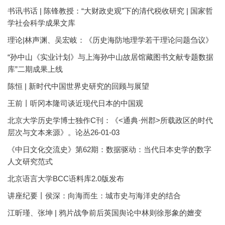
书讯书话 | 陈锋教授：“大财政史观”下的清代税收研究 | 国家哲
学社会科学成果文库
理论|林声渊、吴宏岐：《历史海防地理学若干理论问题刍议》
“孙中山《实业计划》与上海孙中山故居馆藏图书文献专题数据
库”二期成果上线
陈恒 | 新时代中国世界史研究的回顾与展望
王前丨听冈本隆司谈近现代日本的中国观
北京大学历史学博士独作C刊：《<通典·州郡>所载政区的时代
层次与文本来源》。论丛26-01-03
《中日文化交流史》第62期：数据驱动：当代日本史学的数字
人文研究范式
北京语言大学BCC语料库2.0版发布
讲座纪要丨侯深：向海而生：城市史与海洋史的结合
江昕瑾、张坤 | 鸦片战争前后英国舆论中林则徐形象的嬗变