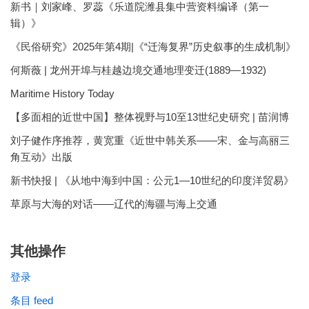
新书｜刘家峰、罗蕊《乐道院潍县集中营资料编译（第一
辑）》
《民俗研究》2025年第4期|《“迁海复界”历史叙事的生成机制》
何斯薇 | 龙州开埠与桂越边境交通地理变迁(1889—1932)
Maritime History Today
【多面相的近世中国】整体视野与10至13世纪史研究 | 苗润博
刘子健作序推荐，黄宽重《近世中韩关系——宋、金与高丽三
角互动》出版
新书快报 | 《从地中海到中国：公元1—10世纪的印度洋贸易》
草原与大海的对话——辽代的海疆与海上交通
其他操作
登录
条目 feed