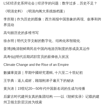
LSE经济史系辩论会 | 经济学的问题：数学过多，历史不足？
《明清史料》（明清内阁大库残馀档案）
李所期 | 作为历史的图像：西方画报中国形象的再现、叙事和跨
界流动
高句丽历史的多维书写
徐永明 | 明代文学文献的数字化、结构化和智能化
姜博||晚清朝鲜商民在中国内地游历制度的形成及其运作
高寿仙||明代后期武职官员的薪俸收入状况
Climate Change and the Rise of an Empire
數據庫資源｜早期中國研究選輯, 十六至二十世紀初
王学典：逼人成材，顾颉刚弟子遍天下的秘诀
黄兴涛丨19世纪20—50年代中国新名词的生成与传播
后蒙古时代建州女真的集团结构 ——以《朝鲜实录》记载的建
州卫领主阶层汉姓为线索