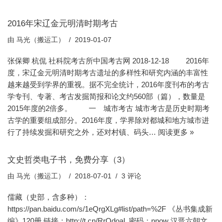
2016年宋辽金元明清时期考古
由
马光（搬运工）
2019-01-07
张保卿 杭侃 社科院考古所中国考古网 2018-12-18 2016年
度，宋辽金元明清时期考古遗址的多样性和研究内涵的丰富性
越来越受到学界的重视。据不完全统计，2016年度刊布的考古
学专刊、专著、考古发掘简报和论文约560部（篇），数量是
2015年度的2倍多。 一 城市考古 城市考古是历史时期考
古学的重要组成部分。2016年度，学界除对都城和地方城市进
行了持续发掘和研究之外，还对村镇、码头…
阅读更多 »
文史哲类电子书，免费分享（3）
由
马光（搬运工）
2018-07-01
3 评论
儒藏（史部，含多种）：
https://pan.baidu.com/s/1eQrgXLg#list/path=%2F 《丛书集成新
编》120册 链接：http://t.cn/RrQdoaL 密码：nnow 汉晋六朝文