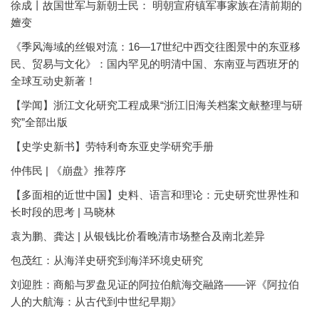
徐成丨故国世军与新朝士民： 明朝宣府镇军事家族在清前期的
嬗变
《季风海域的丝银对流：16—17世纪中西交往图景中的东亚移
民、贸易与文化》：国内罕见的明清中国、东南亚与西班牙的
全球互动史新著！
【学闻】浙江文化研究工程成果“浙江旧海关档案文献整理与研
究”全部出版
【史学史新书】劳特利奇东亚史学研究手册
仲伟民 | 《崩盘》推荐序
【多面相的近世中国】史料、语言和理论：元史研究世界性和
长时段的思考 | 马晓林
袁为鹏、龚达 | 从银钱比价看晚清市场整合及南北差异
包茂红：从海洋史研究到海洋环境史研究
刘迎胜：商船与罗盘见证的阿拉伯航海交融路——评《阿拉伯
人的大航海：从古代到中世纪早期》