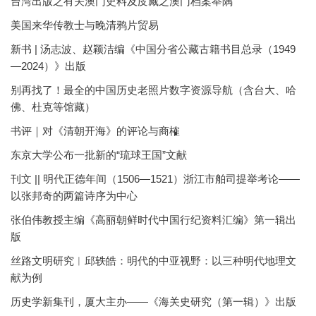
台湾出版之有关澳门史料及庋藏之澳门档案举隅
美国来华传教士与晚清鸦片贸易
新书 | 汤志波、赵颖洁编《中国分省公藏古籍书目总录（1949
—2024）》出版
别再找了！最全的中国历史老照片数字资源导航（含台大、哈
佛、杜克等馆藏）
书评｜对《清朝开海》的评论与商榷
东京大学公布一批新的“琉球王国”文献
刊文 || 明代正德年间（1506—1521）浙江市舶司提举考论——
以张邦奇的两篇诗序为中心
张伯伟教授主编《高丽朝鲜时代中国行纪资料汇编》第一辑出
版
丝路文明研究︱邱轶皓：明代的中亚视野：以三种明代地理文
献为例
历史学新集刊，厦大主办——《海关史研究（第一辑）》出版