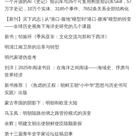
一个开源的AI《史记》知识库与26个可复用构造知识库Skill，57
万字史记，10万个实体、3185个事件、7652条关系全部结构化
【新刊】滨下武志 | 从“港口-腹地”模型到“港口-腹海”模型的转变
——全球历史视角下海洋史研究的几个课题
新书｜邹振环《季风亚非：文化交流与郑和下西洋》
明清江南卫所的沿革与转型
明代家谱伪造考
刘洋丨2025年阅读书目 ：在海洋之间阅读——海域史、俘虏与
世界经济
新书推荐 丨《焦虑的王权：朝鲜王朝“小中华”思想与历史书写
实践》出版
蒙古帝国的阴影下：明朝和欧亚大陆
马玉凤：明朝陆路丝绸之路管控模式的演变
余辉｜明建文朝出使朝鲜使臣陆颙新探
第十三届青年史学家论坛征稿启事