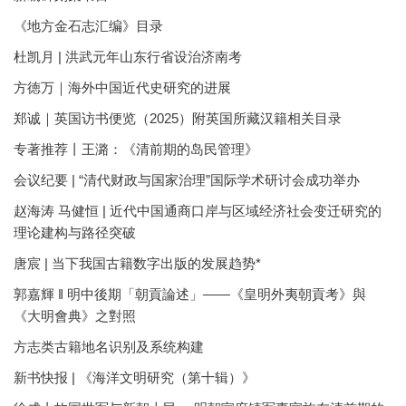
《地方金石志汇编》目录
杜凯月 | 洪武元年山东行省设治济南考
方徳万｜海外中国近代史研究的进展
郑诚｜英国访书便览（2025）附英国所藏汉籍相关目录
专著推荐丨王潞：《清前期的岛民管理》
会议纪要 | “清代财政与国家治理”国际学术研讨会成功举办
赵海涛 马健恒 | 近代中国通商口岸与区域经济社会变迁研究的
理论建构与路径突破
唐宸 | 当下我国古籍数字出版的发展趋势*
郭嘉輝 ‖ 明中後期「朝貢論述」——《皇明外夷朝貢考》與
《大明會典》之對照
方志类古籍地名识别及系统构建
新书快报 | 《海洋文明研究（第十辑）》