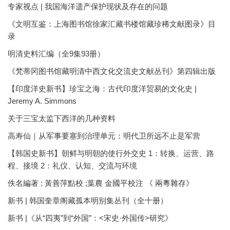
专家视点 | 我国海洋遗产保护现状及存在的问题
《文明互鉴：上海图书馆徐家汇藏书楼馆藏珍稀文献图录》目
录
明清史料汇编（全9集93册）
《梵蒂冈图书馆藏明清中西文化交流史文献丛刊》第四辑出版
【印度洋史新书】珍宝之海：古代印度洋贸易的文化史 |
Jeremy A. Simmons
关于三宝太监下西洋的几种资料
高寿仙｜从军事要塞到治理单元：明代卫所远不止是军营
【韩国史新书】朝鲜与明朝的使行外交史 1：转换、运营、路
程、接境 2：礼仪、认知、交流与环境
佚名編著 ; 黃善萍點校 ;葉農 金國平校注 《 兩粵雜存》
新书 | 韩国奎章阁藏孤本明别集丛刊（全十册）
新书 |《从“四夷”到“外国”：<宋史·外国传>研究》