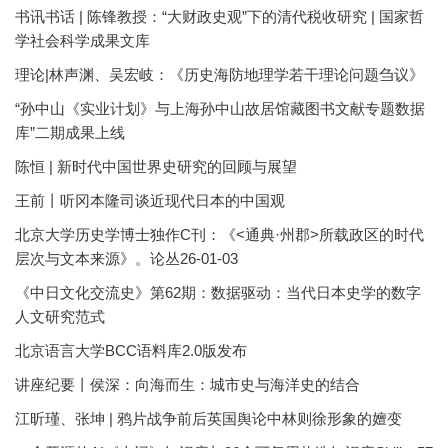
书讯书话 | 陈锋教授：“大财政史观”下的清代税收研究 | 国家哲
学社会科学成果文库
理论|林声渊、吴宏岐：《历史海防地理学若干理论问题刍议》
“孙中山《实业计划》与上海孙中山故居馆藏图书文献专题数据
库”二期成果上线
陈恒 | 新时代中国世界史研究的回顾与展望
王前丨听冈本隆司谈近现代日本的中国观
北京大学历史学博士独作C刊：《<通典·州郡>所载政区的时代
层次与文本来源》。论丛26-01-03
《中日文化交流史》第62期：数据驱动：当代日本史学的数字
人文研究范式
北京语言大学BCC语料库2.0版发布
讲座纪要丨侯深：向海而生：城市史与海洋史的结合
江昕瑾、张坤 | 鸦片战争前后英国舆论中林则徐形象的嬗变