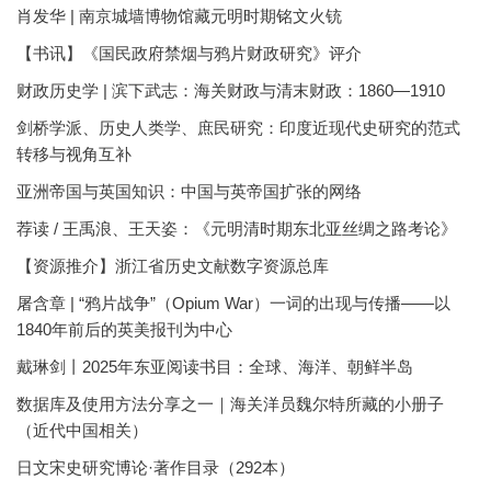
肖发华 | 南京城墙博物馆藏元明时期铭文火铳
【书讯】《国民政府禁烟与鸦片财政研究》评介
财政历史学 | 滨下武志：海关财政与清末财政：1860—1910
剑桥学派、历史人类学、庶民研究：印度近现代史研究的范式
转移与视角互补
亚洲帝国与英国知识：中国与英帝国扩张的网络
荐读 / 王禹浪、王天姿：《元明清时期东北亚丝绸之路考论》
【资源推介】浙江省历史文献数字资源总库
屠含章 | “鸦片战争”（Opium War）一词的出现与传播——以
1840年前后的英美报刊为中心
戴琳剑丨2025年东亚阅读书目：全球、海洋、朝鲜半岛
数据库及使用方法分享之一｜海关洋员魏尔特所藏的小册子
（近代中国相关）
日文宋史研究博论·著作目录（292本）