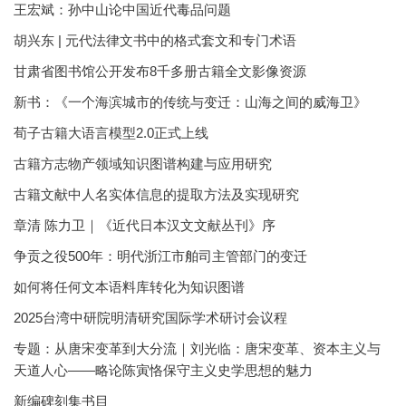
王宏斌：孙中山论中国近代毒品问题
胡兴东 | 元代法律文书中的格式套文和专门术语
甘肃省图书馆公开发布8千多册古籍全文影像资源
新书：《一个海滨城市的传统与变迁：山海之间的威海卫》
荀子古籍大语言模型2.0正式上线
古籍方志物产领域知识图谱构建与应用研究
古籍文献中人名实体信息的提取方法及实现研究
章清 陈力卫｜《近代日本汉文文献丛刊》序
争贡之役500年：明代浙江市舶司主管部门的变迁
如何将任何文本语料库转化为知识图谱
2025台湾中研院明清研究国际学术研讨会议程
专题：从唐宋变革到大分流｜刘光临：唐宋变革、资本主义与
天道人心——略论陈寅恪保守主义史学思想的魅力
新编碑刻集书目