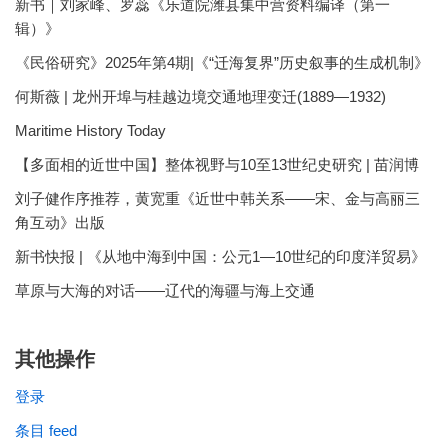
新书｜刘家峰、罗蕊《乐道院潍县集中营资料编译（第一
辑）》
《民俗研究》2025年第4期|《“迁海复界”历史叙事的生成机制》
何斯薇 | 龙州开埠与桂越边境交通地理变迁(1889—1932)
Maritime History Today
【多面相的近世中国】整体视野与10至13世纪史研究 | 苗润博
刘子健作序推荐，黄宽重《近世中韩关系——宋、金与高丽三
角互动》出版
新书快报 | 《从地中海到中国：公元1—10世纪的印度洋贸易》
草原与大海的对话——辽代的海疆与海上交通
其他操作
登录
条目 feed