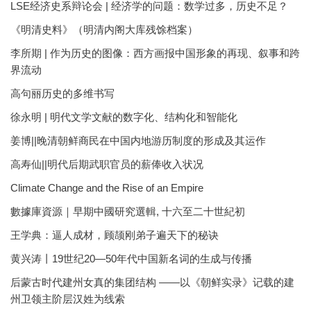
LSE经济史系辩论会 | 经济学的问题：数学过多，历史不足？
《明清史料》（明清内阁大库残馀档案）
李所期 | 作为历史的图像：西方画报中国形象的再现、叙事和跨
界流动
高句丽历史的多维书写
徐永明 | 明代文学文献的数字化、结构化和智能化
姜博||晚清朝鲜商民在中国内地游历制度的形成及其运作
高寿仙||明代后期武职官员的薪俸收入状况
Climate Change and the Rise of an Empire
數據庫資源｜早期中國研究選輯, 十六至二十世紀初
王学典：逼人成材，顾颉刚弟子遍天下的秘诀
黄兴涛丨19世纪20—50年代中国新名词的生成与传播
后蒙古时代建州女真的集团结构 ——以《朝鲜实录》记载的建
州卫领主阶层汉姓为线索