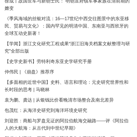
徐成丨故国世军与新朝士民： 明朝宣府镇军事家族在清前期的
嬗变
《季风海域的丝银对流：16—17世纪中西交往图景中的东亚移
民、贸易与文化》：国内罕见的明清中国、东南亚与西班牙的
全球互动史新著！
【学闻】浙江文化研究工程成果“浙江旧海关档案文献整理与研
究”全部出版
【史学史新书】劳特利奇东亚史学研究手册
仲伟民 | 《崩盘》推荐序
【多面相的近世中国】史料、语言和理论：元史研究世界性和
长时段的思考 | 马晓林
袁为鹏、龚达 | 从银钱比价看晚清市场整合及南北差异
包茂红：从海洋史研究到海洋环境史研究
刘迎胜：商船与罗盘见证的阿拉伯航海交融路——评《阿拉伯
人的大航海：从古代到中世纪早期》