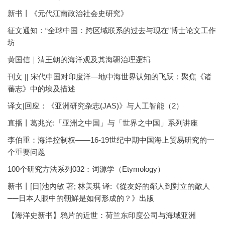
新书丨《元代江南政治社会史研究》
征文通知：“全球中国：跨区域联系的过去与现在”博士论文工作
坊
黄国信｜清王朝的海洋观及其海疆治理逻辑
刊文 || 宋代中国对印度洋—地中海世界认知的飞跃：聚焦《诸
蕃志》中的埃及描述
译文|回应：《亚洲研究杂志(JAS)》与人工智能（2）
直播丨葛兆光:「亚洲之中国」与「世界之中国」系列讲座
李伯重：海洋控制权——16-19世纪中期中国海上贸易研究的一
个重要问题
100个研究方法系列032：词源学（Etymology）
新书丨[日]池內敏 著; 林美琪 译:《從友好的鄰人到對立的敵人
──日本人眼中的朝鮮是如何形成的？》出版
【海洋史新书】鸦片的近世：荷兰东印度公司与海域亚洲