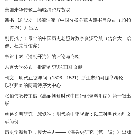
美国来华传教士与晚清鸦片贸易
新书 | 汤志波、赵颖洁编《中国分省公藏古籍书目总录（1949
—2024）》出版
别再找了！最全的中国历史老照片数字资源导航（含台大、哈
佛、杜克等馆藏）
书评｜对《清朝开海》的评论与商榷
东京大学公布一批新的“琉球王国”文献
刊文 || 明代正德年间（1506—1521）浙江市舶司提举考论——
以张邦奇的两篇诗序为中心
张伯伟教授主编《高丽朝鲜时代中国行纪资料汇编》第一辑出
版
丝路文明研究︱邱轶皓：明代的中亚视野：以三种明代地理文
献为例
历史学新集刊，厦大主办——《海关史研究（第一辑）》出版