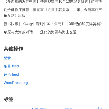
【多面相的近世中国】整体视野与10至13世纪史研究 | 苗润博
刘子健作序推荐，黄宽重《近世中韩关系——宋、金与高丽三
角互动》出版
新书快报 | 《从地中海到中国：公元1—10世纪的印度洋贸易》
草原与大海的对话——辽代的海疆与海上交通
其他操作
登录
条目 feed
评论 feed
WordPress.org
标签