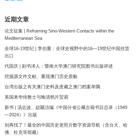
近期文章
论文征集 | Reframing Sino-Western Contacts within the
Mediterranean Sea
全球16-19世纪 | 李伯重：全球史视野中的16—19世纪中国丝货
出口
代国庆 | 刻书泽人：暨南大学澳门研究院图书出版评述
挖掘源文件文献、重现澳门历史原貌
台湾出版之有关澳门史料及庋藏之澳门档案举隅
美国来华传教士与晚清鸦片贸易
新书 | 汤志波、赵颖洁编《中国分省公藏古籍书目总录（1949
—2024）》出版
别再找了！最全的中国历史老照片数字资源导航（含台大、哈
佛、杜克等馆藏）