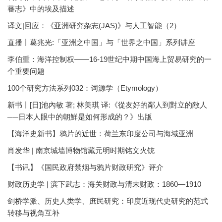
蕃志》中的埃及描述
译文|回应：《亚洲研究杂志(JAS)》与人工智能（2）
直播丨葛兆光:「亚洲之中国」与「世界之中国」系列讲座
李伯重：海洋控制权——16-19世纪中期中国海上贸易研究的一
个重要问题
100个研究方法系列032：词源学（Etymology）
新书丨[日]池內敏 著; 林美琪 译:《從友好的鄰人到對立的敵人
──日本人眼中的朝鮮是如何形成的？》出版
【海洋史新书】鸦片的近世：荷兰东印度公司与海域亚洲
肖发华 | 南京城墙博物馆藏元明时期铭文火铳
【书讯】《国民政府禁烟与鸦片财政研究》评介
财政历史学 | 滨下武志：海关财政与清末财政：1860—1910
剑桥学派、历史人类学、庶民研究：印度近现代史研究的范式
转移与视角互补