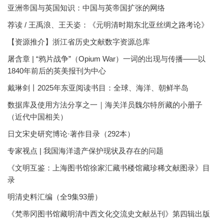
亚洲帝国与英国知识：中国与英帝国扩张的网络
荐读 / 王禹浪、王天姿：《元明清时期东北亚丝绸之路考论》
【资源推介】浙江省历史文献数字资源总库
屠含章 | “鸦片战争”（Opium War）一词的出现与传播——以
1840年前后的英美报刊为中心
戴琳剑丨2025年东亚阅读书目：全球、海洋、朝鲜半岛
数据库及使用方法分享之一｜海关洋员魏尔特所藏的小册子
（近代中国相关）
日文宋史研究博论·著作目录（292本）
专家视点 | 我国海洋遗产保护现状及存在的问题
《文明互鉴：上海图书馆徐家汇藏书楼馆藏珍稀文献图录》目
录
明清史料汇编（全9集93册）
《梵蒂冈图书馆藏明清中西文化交流史文献丛刊》第四辑出版