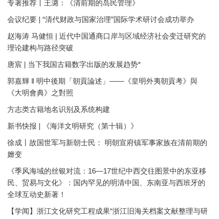
专著推荐丨王潞：《清前期的岛民管理》
会议纪要 | “清代财政与国家治理”国际学术研讨会成功举办
赵海涛 马健恒 | 近代中国通商口岸与区域经济社会变迁研究的
理论建构与路径突破
唐宸 | 当下我国古籍数字出版的发展趋势*
郭嘉輝 ‖ 明中後期「朝貢論述」——《皇明外夷朝貢考》與
《大明會典》之對照
方志类古籍地名识别及系统构建
新书快报 | 《海洋文明研究（第十辑）》
徐成丨故国世军与新朝士民： 明朝宣府镇军事家族在清前期的
嬗变
《季风海域的丝银对流：16—17世纪中西交往图景中的东亚移
民、贸易与文化》：国内罕见的明清中国、东南亚与西班牙的
全球互动史新著！
【学闻】浙江文化研究工程成果“浙江旧海关档案文献整理与研