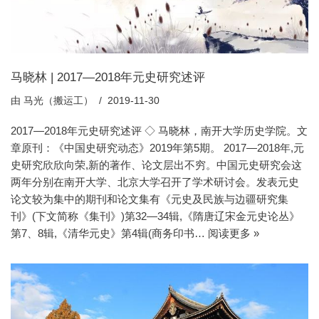
马晓林 | 2017—2018年元史研究述评
由
马光（搬运工）
2019-11-30
2017—2018年元史研究述评 ◇ 马晓林，南开大学历史学院。文
章原刊：《中国史研究动态》2019年第5期。 2017—2018年,元
史研究欣欣向荣,新的著作、论文层出不穷。中国元史研究会这
两年分别在南开大学、北京大学召开了学术研讨会。发表元史
论文较为集中的期刊和论文集有《元史及民族与边疆研究集
刊》(下文简称《集刊》)第32—34辑,《隋唐辽宋金元史论丛》
第7、8辑,《清华元史》第4辑(商务印书…
阅读更多 »