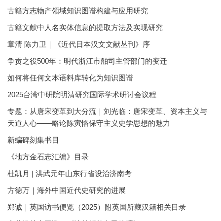
古籍方志物产领域知识图谱构建与应用研究
古籍文献中人名实体信息的提取方法及实现研究
章清 陈力卫｜《近代日本汉文文献丛刊》序
争贡之役500年：明代浙江市舶司主管部门的变迁
如何将任何文本语料库转化为知识图谱
2025台湾中研院明清研究国际学术研讨会议程
专题：从唐宋变革到大分流｜刘光临：唐宋变革、资本主义与
天道人心——略论陈寅恪保守主义史学思想的魅力
新编碑刻集书目
《地方金石志汇编》目录
杜凯月 | 洪武元年山东行省设治济南考
方徳万｜海外中国近代史研究的进展
郑诚｜英国访书便览（2025）附英国所藏汉籍相关目录