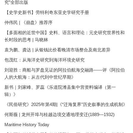
究”全部出版
【史学史新书】劳特利奇东亚史学研究手册
仲伟民 | 《崩盘》推荐序
【多面相的近世中国】史料、语言和理论：元史研究世界性和
长时段的思考 | 马晓林
袁为鹏、龚达 | 从银钱比价看晚清市场整合及南北差异
包茂红：从海洋史研究到海洋环境史研究
刘迎胜：商船与罗盘见证的阿拉伯航海交融路——评《阿拉伯
人的大航海：从古代到中世纪早期》
新书｜刘家峰、罗蕊《乐道院潍县集中营资料编译（第一
辑）》
《民俗研究》2025年第4期|《“迁海复界”历史叙事的生成机制》
何斯薇 | 龙州开埠与桂越边境交通地理变迁(1889—1932)
Maritime History Today