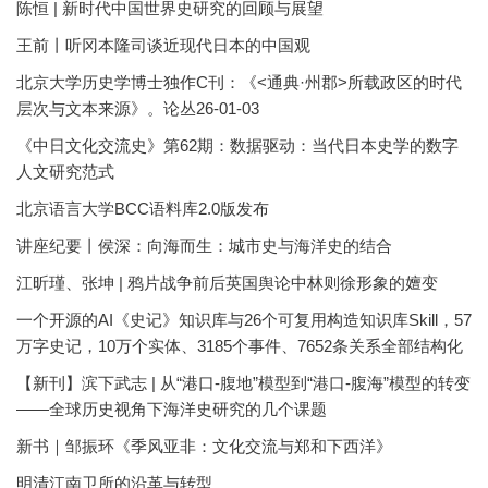
陈恒 | 新时代中国世界史研究的回顾与展望
王前丨听冈本隆司谈近现代日本的中国观
北京大学历史学博士独作C刊：《<通典·州郡>所载政区的时代
层次与文本来源》。论丛26-01-03
《中日文化交流史》第62期：数据驱动：当代日本史学的数字
人文研究范式
北京语言大学BCC语料库2.0版发布
讲座纪要丨侯深：向海而生：城市史与海洋史的结合
江昕瑾、张坤 | 鸦片战争前后英国舆论中林则徐形象的嬗变
一个开源的AI《史记》知识库与26个可复用构造知识库Skill，57
万字史记，10万个实体、3185个事件、7652条关系全部结构化
【新刊】滨下武志 | 从“港口-腹地”模型到“港口-腹海”模型的转变
——全球历史视角下海洋史研究的几个课题
新书｜邹振环《季风亚非：文化交流与郑和下西洋》
明清江南卫所的沿革与转型