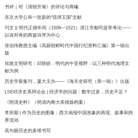
书评｜对《清朝开海》的评论与商榷
东京大学公布一批新的“琉球王国”文献
刊文 || 明代正德年间（1506—1521）浙江市舶司提举考论——
以张邦奇的两篇诗序为中心
张伯伟教授主编《高丽朝鲜时代中国行纪资料汇编》第一辑出
版
丝路文明研究︱邱轶皓：明代的中亚视野：以三种明代地理文
献为例
历史学新集刊，厦大主办——《海关史研究（第一辑）》出版
LSE经济史系辩论会 | 经济学的问题：数学过多，历史不足？
《明清史料》（明清内阁大库残馀档案）
李所期 | 作为历史的图像：西方画报中国形象的再现、叙事和跨
界流动
高句丽历史的多维书写