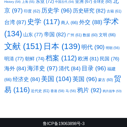
北
东亚
(72)
亚洲
(67)
全球史
(60)
History
(54)
上海
(55)
中国古代
(54)
京
(97)
历史学
(96)
历史研究
(82)
印度
(62)
古籍
(61)
学术
史学
(117)
台湾
(87)
外交
(88)
商人
(66)
(134)
帝国
(82)
山东
(77)
文明
(66)
广州
(61)
数据
(60)
文献
(151)
日本
(139)
明代
(90)
明朝
(56)
档案
(112)
明清
(77)
欧洲
(81)
民国
(76)
朝鲜
(74)
海洋史
(97)
目录
(96)
海外
(84)
清代
(84)
福建
贸
美国
(104)
英国
(96)
经济史
(84)
(66)
蒙古
(60)
易
(116)
鸦片
(92)
近代史
(61)
香港
(58)
马
(56)
鸦片战争
(53)
鲁ICP备19063898号-3