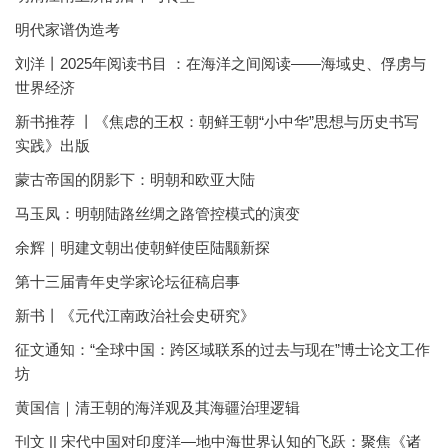
明代家谱伪造考
刘洋丨2025年阅读书目 ：在海洋之间阅读——海域史、俘虏与
世界经济
新书推荐 丨《焦虑的王权：朝鲜王朝“小中华”思想与历史书写
实践》出版
蒙古帝国的阴影下：明朝和欧亚大陆
马玉凤：明朝陆路丝绸之路管控模式的演变
余辉｜明建文朝出使朝鲜使臣陆颙新探
第十三届青年史学家论坛征稿启事
新书丨《元代江南政治社会史研究》
征文通知：“全球中国：跨区域联系的过去与现在”博士论文工作
坊
黄国信｜清王朝的海洋观及其海疆治理逻辑
刊文 || 宋代中国对印度洋—地中海世界认知的飞跃：聚焦《诸