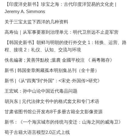
【印度洋史新书】珍宝之海：古代印度洋贸易的文化史 |
Jeremy A. Simmons
关于三宝太监下西洋的几种资料
高寿仙｜从军事要塞到治理单元：明代卫所远不止是军营
【韩国史新书】朝鲜与明朝的使行外交史 1：转换、运营、路
程、接境 2：礼仪、认知、交流与环境
佚名編著 ; 黃善萍點校 ;葉農 金國平校注 《 兩粵雜存》
新书 | 韩国奎章阁藏孤本明别集丛刊（全十册）
新书 |《从“四夷”到“外国”：<宋史·外国传>研究》
王宏斌：孙中山论中国近代毒品问题
胡兴东 | 元代法律文书中的格式套文和专门术语
甘肃省图书馆公开发布8千多册古籍全文影像资源
新书：《一个海滨城市的传统与变迁：山海之间的威海卫》
荀子古籍大语言模型2.0正式上线