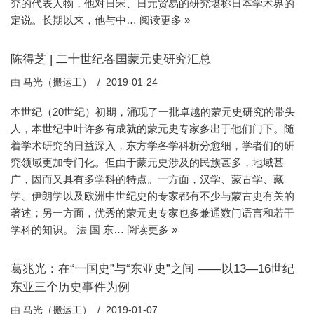
究的代表人物，他对日宋、日元贸易的研究堪称日本学术界的
定说。长期以来，他与中…
阅读更多 »
陈得芝 | 二十世纪各国蒙元史研究汇总
由
马光（搬运工）
2019-01-24
本世纪（20世纪）初期，涌现了一批卓越的蒙元史研究的带头
人，本世纪中叶许多有成就的蒙元史专家多出于他们门下。随
着学术研究的日益深入，东方学各学科析分愈细，学者们的研
究领域更加专门化。但由于蒙元史涉及的民族甚多，地域甚
广，因而又具有多学科的特点。一方面，汉学、蒙古学、藏
学、伊朗学以及欧洲中世纪史的专家都有不少与蒙古史有关的
著述；另一方面，优秀的蒙元史专家也多兼通数门语言和若干
学科的知识。 法 国 东…
阅读更多 »
葛兆光：在“一国史”与“东亚史”之间 ——以13—16世纪
东亚三个历史事件为例
由
马光（搬运工）
2019-01-07