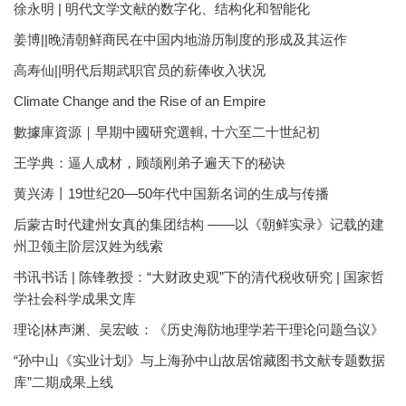
徐永明 | 明代文学文献的数字化、结构化和智能化
姜博||晚清朝鲜商民在中国内地游历制度的形成及其运作
高寿仙||明代后期武职官员的薪俸收入状况
Climate Change and the Rise of an Empire
數據庫資源｜早期中國研究選輯, 十六至二十世紀初
王学典：逼人成材，顾颉刚弟子遍天下的秘诀
黄兴涛丨19世纪20—50年代中国新名词的生成与传播
后蒙古时代建州女真的集团结构 ——以《朝鲜实录》记载的建
州卫领主阶层汉姓为线索
书讯书话 | 陈锋教授：“大财政史观”下的清代税收研究 | 国家哲
学社会科学成果文库
理论|林声渊、吴宏岐：《历史海防地理学若干理论问题刍议》
“孙中山《实业计划》与上海孙中山故居馆藏图书文献专题数据
库”二期成果上线