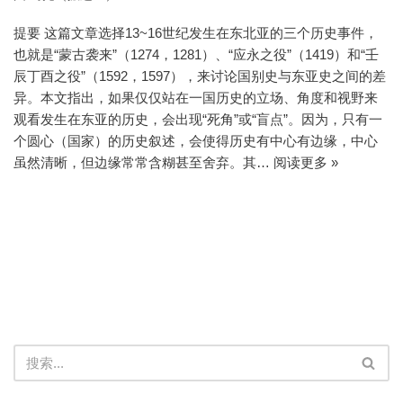
提要 这篇文章选择13~16世纪发生在东北亚的三个历史事件，
也就是“蒙古袭来”（1274，1281）、“应永之役”（1419）和“壬
辰丁酉之役”（1592，1597），来讨论国别史与东亚史之间的差
异。本文指出，如果仅仅站在一国历史的立场、角度和视野来
观看发生在东亚的历史，会出现“死角”或“盲点”。因为，只有一
个圆心（国家）的历史叙述，会使得历史有中心有边缘，中心
虽然清晰，但边缘常常含糊甚至舍弃。其…
阅读更多 »