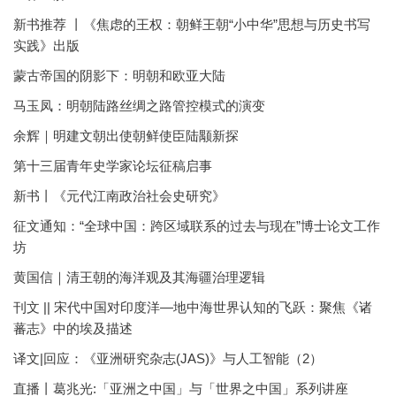
新书推荐 丨《焦虑的王权：朝鲜王朝“小中华”思想与历史书写
实践》出版
蒙古帝国的阴影下：明朝和欧亚大陆
马玉凤：明朝陆路丝绸之路管控模式的演变
余辉｜明建文朝出使朝鲜使臣陆颙新探
第十三届青年史学家论坛征稿启事
新书丨《元代江南政治社会史研究》
征文通知：“全球中国：跨区域联系的过去与现在”博士论文工作
坊
黄国信｜清王朝的海洋观及其海疆治理逻辑
刊文 || 宋代中国对印度洋—地中海世界认知的飞跃：聚焦《诸
蕃志》中的埃及描述
译文|回应：《亚洲研究杂志(JAS)》与人工智能（2）
直播丨葛兆光:「亚洲之中国」与「世界之中国」系列讲座