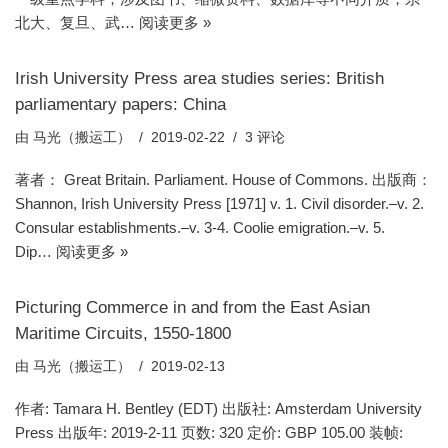
北大、复旦、武…
阅读更多 »
Irish University Press area studies series: British
parliamentary papers: China
由
马光（搬运工）
2019-02-22
3 评论
著者： Great Britain. Parliament. House of Commons. 出版商：
Shannon, Irish University Press [1971] v. 1. Civil disorder.–v. 2.
Consular establishments.–v. 3-4. Coolie emigration.–v. 5.
Dip…
阅读更多 »
Picturing Commerce in and from the East Asian
Maritime Circuits, 1550-1800
由
马光（搬运工）
2019-02-13
作者: Tamara H. Bentley (EDT) 出版社: Amsterdam University
Press 出版年: 2019-2-11 页数: 320 定价: GBP 105.00 装帧: