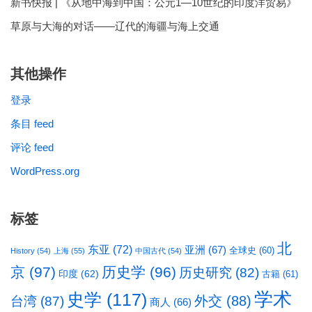
新书快报 | 《从地中海到中国：公元1—10世纪的印度洋贸易》
草原与大海的对话——辽代的海疆与海上交通
其他操作
登录
条目 feed
评论 feed
WordPress.org
标签
北
东亚
(72)
亚洲
(67)
全球史
(60)
History
(54)
上海
(55)
中国古代
(54)
京
(97)
历史学
(96)
历史研究
(82)
印度
(62)
古籍
(61)
学术
史学
(117)
台湾
(87)
外交
(88)
商人
(66)