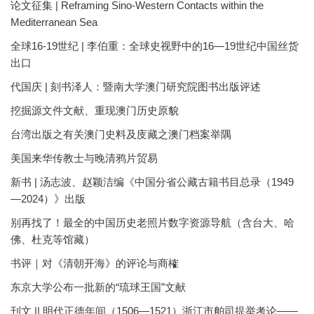
论文征集 | Reframing Sino-Western Contacts within the
Mediterranean Sea
全球16-19世纪 | 李伯重：全球史视野中的16—19世纪中国丝货
出口
代国庆 | 刻书泽人：暨南大学澳门研究院图书出版评述
挖掘源文件文献、重现澳门历史原貌
台湾出版之有关澳门史料及庋藏之澳门档案举隅
美国来华传教士与晚清鸦片贸易
新书 | 汤志波、赵颖洁编《中国分省公藏古籍书目总录（1949
—2024）》出版
别再找了！最全的中国历史老照片数字资源导航（含台大、哈
佛、杜克等馆藏）
书评｜对《清朝开海》的评论与商榷
东京大学公布一批新的“琉球王国”文献
刊文 || 明代正德年间（1506—1521）浙江市舶司提举考论——