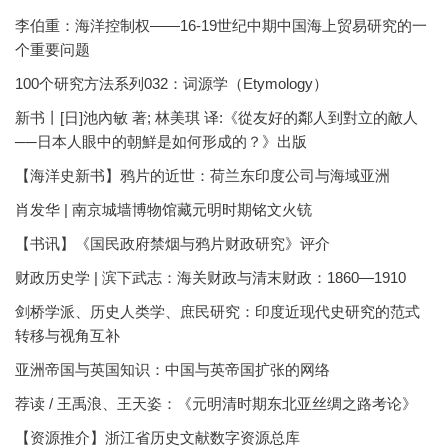
李伯重：海洋控制权——16-19世纪中期中国海上贸易研究的一
个重要问题
100个研究方法系列032：词源学（Etymology）
新书丨[日]池內敏 著; 林美琪 译:《從友好的鄰人到對立的敵人
──日本人眼中的朝鮮是如何形成的？》出版
【海洋史新书】鸦片的近世：荷兰东印度公司与海域亚洲
肖发华 | 南京城墙博物馆藏元明时期铭文火铳
【书讯】《国民政府禁烟与鸦片财政研究》评介
财政历史学 | 滨下武志：海关财政与清末财政：1860—1910
剑桥学派、历史人类学、庶民研究：印度近现代史研究的范式
转移与视角互补
亚洲帝国与英国知识：中国与英帝国扩张的网络
荐读 / 王禹浪、王天姿：《元明清时期东北亚丝绸之路考论》
【资源推介】浙江省历史文献数字资源总库