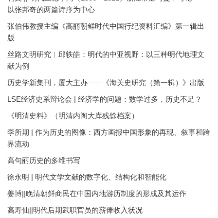
以张邦奇的两篇诗序为中心
张伯伟教授主编《高丽朝鲜时代中国行纪资料汇编》第一辑出
版
丝路文明研究︱邱轶皓：明代的中亚视野：以三种明代地理文
献为例
历史学新集刊，厦大主办——《海关史研究（第一辑）》出版
LSE经济史系辩论会 | 经济学的问题：数学过多，历史不足？
《明清史料》（明清内阁大库残馀档案）
李所期 | 作为历史的图像：西方画报中国形象的再现、叙事和跨
界流动
高句丽历史的多维书写
徐永明 | 明代文学文献的数字化、结构化和智能化
姜博||晚清朝鲜商民在中国内地游历制度的形成及其运作
高寿仙||明代后期武职官员的薪俸收入状况