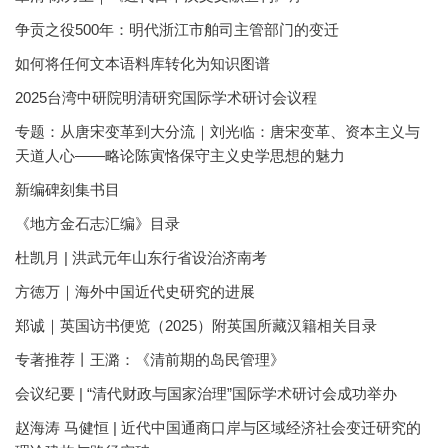
争贡之役500年：明代浙江市舶司主管部门的变迁
如何将任何文本语料库转化为知识图谱
2025台湾中研院明清研究国际学术研讨会议程
专题：从唐宋变革到大分流｜刘光临：唐宋变革、资本主义与
天道人心——略论陈寅恪保守主义史学思想的魅力
新编碑刻集书目
《地方金石志汇编》目录
杜凯月 | 洪武元年山东行省设治济南考
方徳万｜海外中国近代史研究的进展
郑诚｜英国访书便览（2025）附英国所藏汉籍相关目录
专著推荐丨王潞：《清前期的岛民管理》
会议纪要 | “清代财政与国家治理”国际学术研讨会成功举办
赵海涛 马健恒 | 近代中国通商口岸与区域经济社会变迁研究的