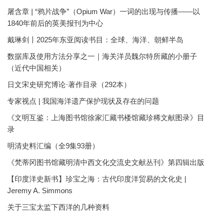
屠含章 | “鸦片战争”（Opium War）一词的出现与传播——以
1840年前后的英美报刊为中心
戴琳剑丨2025年东亚阅读书目：全球、海洋、朝鲜半岛
数据库及使用方法分享之一｜海关洋员魏尔特所藏的小册子
（近代中国相关）
日文宋史研究博论·著作目录（292本）
专家视点 | 我国海洋遗产保护现状及存在的问题
《文明互鉴：上海图书馆徐家汇藏书楼馆藏珍稀文献图录》目
录
明清史料汇编（全9集93册）
《梵蒂冈图书馆藏明清中西文化交流史文献丛刊》第四辑出版
【印度洋史新书】珍宝之海：古代印度洋贸易的文化史 |
Jeremy A. Simmons
关于三宝太监下西洋的几种资料