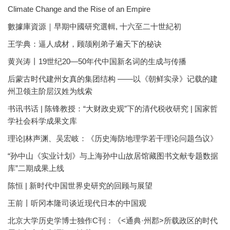
Climate Change and the Rise of an Empire
數據庫資源｜早期中國研究選輯, 十六至二十世紀初
王学典：逼人成材，顾颉刚弟子遍天下的秘诀
黄兴涛丨19世纪20—50年代中国新名词的生成与传播
后蒙古时代建州女真的集团结构 ——以《朝鲜实录》记载的建
州卫领主阶层汉姓为线索
书讯书话 | 陈锋教授：“大财政史观”下的清代税收研究 | 国家哲
学社会科学成果文库
理论|林声渊、吴宏岐：《历史海防地理学若干理论问题刍议》
“孙中山《实业计划》与上海孙中山故居馆藏图书文献专题数据
库”二期成果上线
陈恒 | 新时代中国世界史研究的回顾与展望
王前丨听冈本隆司谈近现代日本的中国观
北京大学历史学博士独作C刊：《<通典·州郡>所载政区的时代