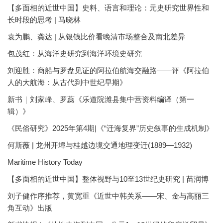
【多面相的近世中国】史料、语言和理论：元史研究世界性和
长时段的思考 | 马晓林
袁为鹏、龚达 | 从银钱比价看晚清市场整合及南北差异
包茂红：从海洋史研究到海洋环境史研究
刘迎胜：商船与罗盘见证的阿拉伯航海交融路——评《阿拉伯
人的大航海：从古代到中世纪早期》
新书｜刘家峰、罗蕊《乐道院潍县集中营资料编译（第一
辑）》
《民俗研究》2025年第4期|《“迁海复界”历史叙事的生成机制》
何斯薇 | 龙州开埠与桂越边境交通地理变迁(1889—1932)
Maritime History Today
【多面相的近世中国】整体视野与10至13世纪史研究 | 苗润博
刘子健作序推荐，黄宽重《近世中韩关系——宋、金与高丽三
角互动》出版