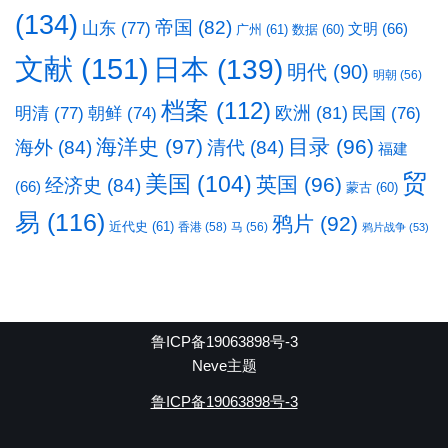
(134)
帝国
(82)
山东
(77)
文明
(66)
广州
(61)
数据
(60)
文献
(151)
日本
(139)
明代
(90)
明朝
(56)
档案
(112)
明清
(77)
欧洲
(81)
民国
(76)
朝鲜
(74)
海洋史
(97)
目录
(96)
海外
(84)
清代
(84)
福建
贸
美国
(104)
英国
(96)
经济史
(84)
(66)
蒙古
(60)
易
(116)
鸦片
(92)
近代史
(61)
香港
(58)
马
(56)
鸦片战争
(53)
鲁ICP备19063898号-3
Neve主题
鲁ICP备19063898号-3