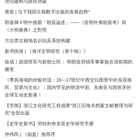
理论建构与路径突破
唐宸 | 当下我国古籍数字出版的发展趋势*
郭嘉輝 ‖ 明中後期「朝貢論述」——《皇明外夷朝貢考》與
《大明會典》之對照
方志类古籍地名识别及系统构建
新书快报 | 《海洋文明研究（第十辑）》
徐成丨故国世军与新朝士民： 明朝宣府镇军事家族在清前期的
嬗变
《季风海域的丝银对流：16—17世纪中西交往图景中的东亚移
民、贸易与文化》：国内罕见的明清中国、东南亚与西班牙的
全球互动史新著！
【学闻】浙江文化研究工程成果“浙江旧海关档案文献整理与研
究”全部出版
【史学史新书】劳特利奇东亚史学研究手册
仲伟民 | 《崩盘》推荐序