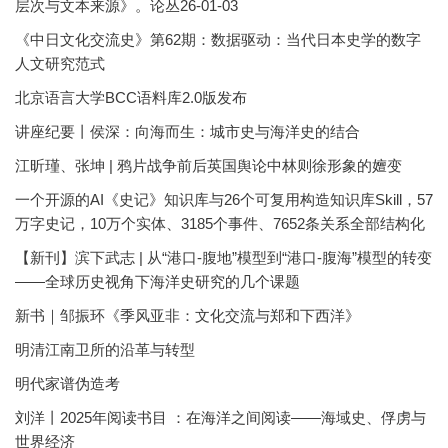
层次与文本来源》。论丛26-01-03
《中日文化交流史》第62期：数据驱动：当代日本史学的数字
人文研究范式
北京语言大学BCC语料库2.0版发布
讲座纪要丨侯深：向海而生：城市史与海洋史的结合
江昕瑾、张坤 | 鸦片战争前后英国舆论中林则徐形象的嬗变
一个开源的AI《史记》知识库与26个可复用构造知识库Skill，57
万字史记，10万个实体、3185个事件、7652条关系全部结构化
【新刊】滨下武志 | 从“港口-腹地”模型到“港口-腹海”模型的转变
——全球历史视角下海洋史研究的几个课题
新书｜邹振环《季风亚非：文化交流与郑和下西洋》
明清江南卫所的沿革与转型
明代家谱伪造考
刘洋丨2025年阅读书目 ：在海洋之间阅读——海域史、俘虏与
世界经济