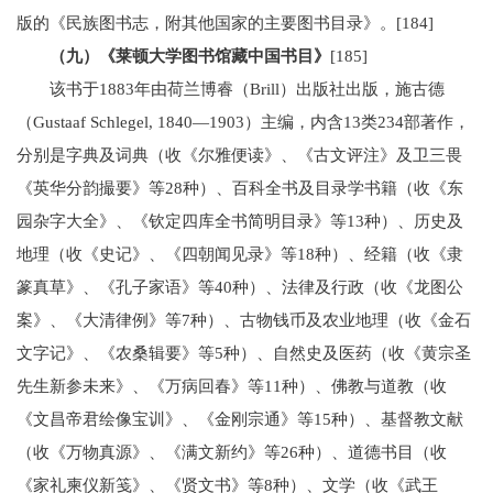
版的《民族图书志，附其他国家的主要图书目录》。[184]
（九）《莱顿大学图书馆藏中国书目》
[185]
该书于1883年由荷兰博睿（Brill）出版社出版，施古德
（Gustaaf Schlegel, 1840—1903）主编，内含13类234部著作，
分别是字典及词典（收《尔雅便读》、《古文评注》及卫三畏
《英华分韵撮要》等28种）、百科全书及目录学书籍（收《东
园杂字大全》、《钦定四库全书简明目录》等13种）、历史及
地理（收《史记》、《四朝闻见录》等18种）、经籍（收《隶
篆真草》、《孔子家语》等40种）、法律及行政（收《龙图公
案》、《大清律例》等7种）、古物钱币及农业地理（收《金石
文字记》、《农桑辑要》等5种）、自然史及医药（收《黄宗圣
先生新参未来》、《万病回春》等11种）、佛教与道教（收
《文昌帝君绘像宝训》、《金刚宗通》等15种）、基督教文献
（收《万物真源》、《满文新约》等26种）、道德书目（收
《家礼柬仪新笺》、《贤文书》等8种）、文学（收《武王