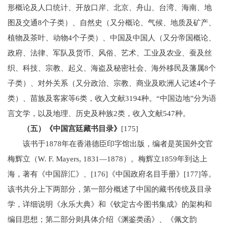
形概论及人口统计、开放口岸、北京、舟山、台湾、海南、地
图及交通8个子类）、自然史（又分概论、气候、地质及矿产、
植物及茶叶、动物4个子类）、中国及中国人（又分帝国概论、
政府、法律、军队及货币、风俗、艺术、工业及农业、蚕及丝
织、科技、宗教、起义、海盗及秘密社会、海外移民及藩属8个
子类）、对外关系（又分政治、宗教、商业及欧洲人记述4个子
类）、苗族及客家等6类，收入文献3194种。“中国边地”分为语
言文学，以及地理、历史及种族2类，收入文献547种。
（五）《中国宫廷藏书目录》
[175]
该书于1878年在香港德臣印字馆出版，编者是英国外交官
梅辉立（W. F. Mayers, 1831—1878）。梅辉立1859年到达上
海，著有《中国辞汇》、[176]《中国政府名目手册》[177]等。
该书共分上下两部分，第一部分概述了中国的藏书传统及目录
学，详细说明《永乐大典》和《钦定古今图书集成》的架构和
编目思想；第二部分则具体介绍《渊鉴类函》、《佩文韵