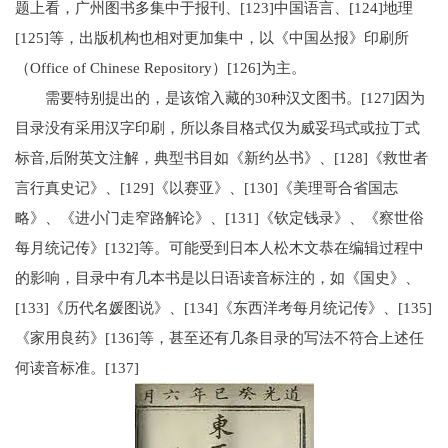
题上看，广州图书多集中于报刊、[123]中国语言、[124]地理
[125]等，出版机构也相对更加集中，以《中国丛报》印刷所
（Office of Chinese Repository）[126]为主。
需要特别提出的，是该馆入藏的30种汉文图书。[127]因为
目录没有采用汉字印刷，所以条目格式仅为威妥玛式或拉丁式
标音,后附英文注解，典型书目如《新约丛书》、[128]《救世者
言行真史记》、[129]《以赛亚》、[130]《美理哥合省国志
略》、《进小门走窄路解论》、[131]《钦定钱录》、《察世俗
每月统记传》[132]等。可能受到日本人松木文恭在编辑过程中
的影响，目录中有几本书是以日语读音标注的，如《国史》、
[133]《历代名媛图说》、[134]《东西洋考每月统记传》、[135]
《家用良药》[136]等，甚至还有几条目录的写法不符合上述任
何读音标准。[137]