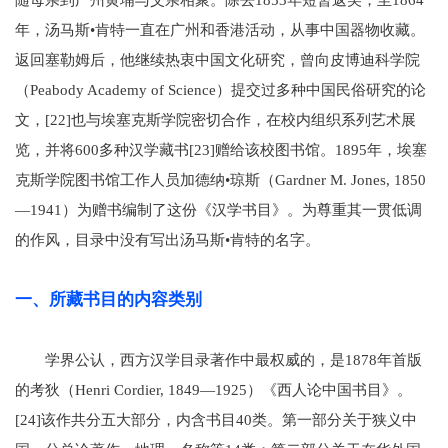
随母亲到广州黄埔与父亲相聚。除去1853年短暂返美，至1864
年，汤马斯•肯特一直在广州和香港活动，从事中国器物收藏。
返回塞勒姆后，他继续热衷中国文化研究，曾向皮博迪科学院
（Peabody Academy of Science）提交过多种中国民俗研究的论
文，[22]也与埃塞克斯学院密切合作，在校内组织系列艺术展
览，并将600多种汉学藏书[23]赠给该校图书馆。1895年，埃塞
克斯学院图书馆工作人员加德纳•琼斯（Gardner M. Jones, 1850
—1941）为赠书编制了这份《汉学书目》。为尊重其一贯低调
的作风，目录中没有写出汤马斯•肯特的名字。
一、所藏书目的内容类别
学界公认，西方汉学目录著作中最权威的，是1878年首版
的考狄（Henri Cordier, 1849—1925）《西人论中国书目》。
[24]该作共分五大部分，内含书目40类。第一部分关于狭义中