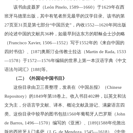
该书由皮聂罗（León Pinelo, 1589—1660）于1629年在西
班牙马德里出版，其中有笔者所见最早的汉学目录。该书的第
27页至31页是第七部分“中国历史”，内收1552—1620年间出版
的论述中国的文献共36种，如最早到达东方的耶稣会士沙勿略
（Francisco Xavier, 1506—1552）写于1552年的《来自中国的
四封书信》、[187]奥斯汀会传教士拉达（Martin de Rada, 1533
—1578）于1572—1576年编辑的世界上第一本汉语字典《中文
语法与词汇》[188]等。
（二）《外国论中国书目》
这份目录由卫三畏整理，发表在《中国丛报》（Chinese
Repository）的1849年第18卷上。收入书目402种，以英文和法
文为主，分语言学文献、译本、概论文献及游记、满蒙语言四
类。这份目录中较早的图书包括1560年葡萄牙人巴罗斯（John
de Barros, 1496—1570）编写的《亚洲》、[189]1588年伦敦出
版的西班牙人门多萨（J. G. de Mendoza, 1545—1618）《中华