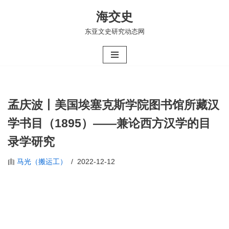
海交史
跳
东亚文史研究动态网
至
正
文
孟庆波丨​美国埃塞克斯学院图书馆所藏汉
学书目（1895）——兼论西方汉学的目
录学研究
由
马光（搬运工）
2022-12-12