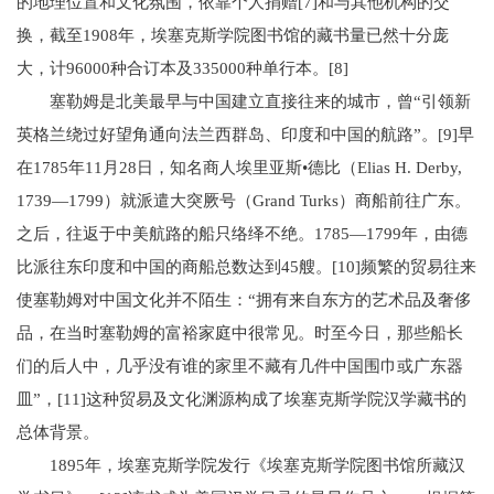
的地理位置和文化氛围，依靠个人捐赠[7]和与其他机构的交
换，截至1908年，埃塞克斯学院图书馆的藏书量已然十分庞
大，计96000种合订本及335000种单行本。[8]
塞勒姆是北美最早与中国建立直接往来的城市，曾“引领新
英格兰绕过好望角通向法兰西群岛、印度和中国的航路”。[9]早
在1785年11月28日，知名商人埃里亚斯•德比（Elias H. Derby,
1739—1799）就派遣大突厥号（Grand Turks）商船前往广东。
之后，往返于中美航路的船只络绎不绝。1785—1799年，由德
比派往东印度和中国的商船总数达到45艘。[10]频繁的贸易往来
使塞勒姆对中国文化并不陌生：“拥有来自东方的艺术品及奢侈
品，在当时塞勒姆的富裕家庭中很常见。时至今日，那些船长
们的后人中，几乎没有谁的家里不藏有几件中国围巾或广东器
皿”，[11]这种贸易及文化渊源构成了埃塞克斯学院汉学藏书的
总体背景。
1895年，埃塞克斯学院发行《埃塞克斯学院图书馆所藏汉