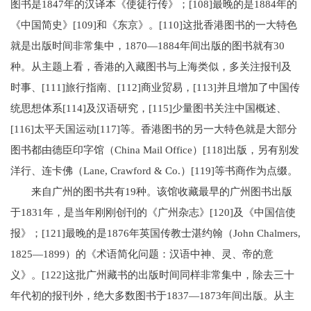
图书是1847年的汉译本《使徒行传》；[108]最晚的是1884年的
《中国简史》[109]和《东京》。[110]这批香港图书的一大特色
就是出版时间非常集中，1870—1884年间出版的图书就有30
种。从主题上看，香港的入藏图书与上海类似，多关注报刊及
时事、[111]旅行指南、[112]商业贸易，[113]并且增加了中国传
统思想体系[114]及汉语研究，[115]少量图书关注中国概述、
[116]太平天国运动[117]等。香港图书的另一大特色就是大部分
图书都由德臣印字馆（China Mail Office）[118]出版，另有别发
洋行、连卡佛（Lane, Crawford & Co.）[119]等书商作为点缀。
来自广州的图书共有19种。该馆收藏最早的广州图书出版
于1831年，是当年刚刚创刊的《广州杂志》[120]及《中国信使
报》；[121]最晚的是1876年英国传教士湛约翰（John Chalmers,
1825—1899）的《术语简化问题：汉语中神、灵、帝的意
义》。[122]这批广州藏书的出版时间同样非常集中，除去三十
年代初的报刊外，绝大多数图书于1837—1873年间出版。从主