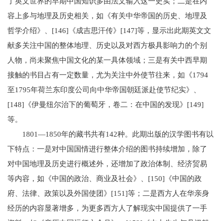
了英文世界的早期中国知识多由法文输入这一史实；二是在内
容上多与地理及历史相关，如《有关中华帝国的历史、地理及
哲学介绍》、[146]《成吉思汗传》[147]等，显示出此期英文文
献多关注中国的整体地理、历史以及对西方极具影响力的个别
人物，尚未聚焦中国文化的某一具体领域；三是有关中西早期
接触的书目占有一定数量，尤为关注中外使节往来，如《1794
至1795年荷兰东印度公司向中华帝国朝廷派赴使节纪实》、
[148]《伊曼纽尔治下的葡萄牙，卷二：在中国的发现》[149]
等。
1801—1850年的藏书共有142种。此期出版的汉学图书有以
下特点：一是对中国国情进行整体介绍的图书持续增加，除了
对中国地理及历史进行概述外，还增加了政治体制、经济贸易
等内容，如《中国的政治、商业及社会》、[150]《中国的政
府、法律、政策以及外国使团》[151]等；二是西方人在华亲身
经历的内容显著增多，为更多西方人了解现实中国提供了一手