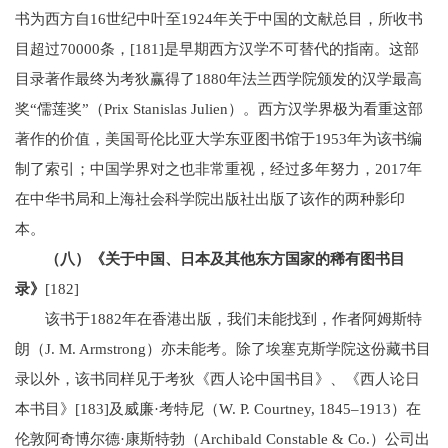
书为西方自16世纪中叶至1924年关于中国的文献总目，所收书
目超过70000条，[181]是早期西方汉学不可替代的指南。这部
目录著作最终为考狄赢得了1880年法兰西学院颁发的汉学最高
奖“儒莲奖”（Prix Stanislas Julien）。西方汉学界极为看重这部
著作的价值，美国哥伦比亚大学东亚图书馆于1953年为该书编
制了索引；中国学界对之也非常重视，经过多年努力，2017年
在中华书局和上海社会科学院出版社出版了该作的两种影印
本。
（八）《关于中国、日本及其他东方国家的稀有图书目
录》
[182]
该书于1882年在香港出版，我们未能找到，作者阿姆斯特
朗（J. M. Armstrong）亦未能考。除了埃塞克斯学院这份藏书目
录以外，该书同样见于考狄《西人论中国书目》、《西人论日
本书目》[183]及威廉·考特尼（W. P. Courtney, 1845–1913）在
伦敦阿奇博尔德·康斯特勃（Archibald Constable & Co.）公司出