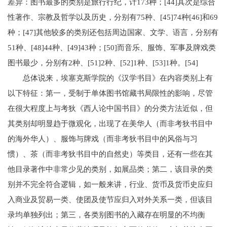
差异：图书最多的类别是旅行行纪，计173种；[44]其次是综合
性著作、宗教及哲学以及历史，分别有75种、[45]74种[46]和69
种；[47]其他较多的类别还包括周边国家、文学、语言，分别有
51种、[48]44种、[49]43种；[50]而音乐、服饰、军事及牌戏类
图书最少，分别有2种、[51]2种、[52]1种、[53]1种。[54]
总体说来，埃塞克斯学院的《汉学书目》在内容类别上有
以下特征：第一，受制于单体图书馆藏书局限性的影响，尽管
在很大程度上与考狄《西人论中国书目》的分类方法近似，但
其类别却明显趋于微观化，出现了在美华人（而非考狄书目中
的海外华人）、服饰与牌戏（而非考狄书目中的风俗与习
惯）、茶（而非考狄书目中的自然史）等类目，还有一些在其
他目录著作中非常少见的类别，如展品类；第二，该目录的类
别并不完全符合逻辑，如一般来讲，行业、货币及货币史应归
入商业及贸易一类、使团及使节应归入对外关系一类，但该目
录均单独列出；第三，各类别图书的入藏存在明显的不均衡