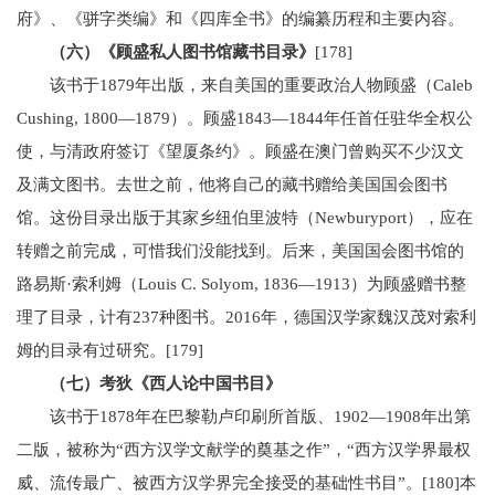
府》、《骈字类编》和《四库全书》的编纂历程和主要内容。
（六）《顾盛私人图书馆藏书目录》
[178]
该书于1879年出版，来自美国的重要政治人物顾盛（Caleb
Cushing, 1800—1879）。顾盛1843—1844年任首任驻华全权公
使，与清政府签订《望厦条约》。顾盛在澳门曾购买不少汉文
及满文图书。去世之前，他将自己的藏书赠给美国国会图书
馆。这份目录出版于其家乡纽伯里波特（Newburyport），应在
转赠之前完成，可惜我们没能找到。后来，美国国会图书馆的
路易斯·索利姆（Louis C. Solyom, 1836—1913）为顾盛赠书整
理了目录，计有237种图书。2016年，德国汉学家魏汉茂对索利
姆的目录有过研究。[179]
（七）考狄《西人论中国书目》
该书于1878年在巴黎勒卢印刷所首版、1902—1908年出第
二版，被称为“西方汉学文献学的奠基之作”，“西方汉学界最权
威、流传最广、被西方汉学界完全接受的基础性书目”。[180]本