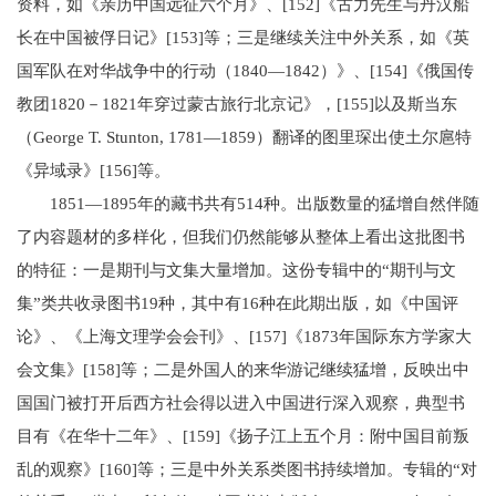
资料，如《亲历中国远征六个月》、[152]《古力先生与丹汉船
长在中国被俘日记》[153]等；三是继续关注中外关系，如《英
国军队在对华战争中的行动（1840—1842）》、[154]《俄国传
教团1820－1821年穿过蒙古旅行北京记》，[155]以及斯当东
（George T. Stunton, 1781—1859）翻译的图里琛出使土尔扈特
《异域录》[156]等。
1851—1895年的藏书共有514种。出版数量的猛增自然伴随
了内容题材的多样化，但我们仍然能够从整体上看出这批图书
的特征：一是期刊与文集大量增加。这份专辑中的“期刊与文
集”类共收录图书19种，其中有16种在此期出版，如《中国评
论》、《上海文理学会会刊》、[157]《1873年国际东方学家大
会文集》[158]等；二是外国人的来华游记继续猛增，反映出中
国国门被打开后西方社会得以进入中国进行深入观察，典型书
目有《在华十二年》、[159]《扬子江上五个月：附中国目前叛
乱的观察》[160]等；三是中外关系类图书持续增加。专辑的“对