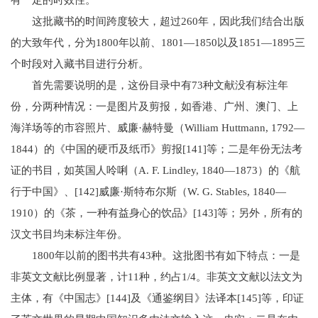
有一定的时效性。
这批藏书的时间跨度较大，超过260年，因此我们结合出版
的大致年代，分为1800年以前、1801—1850以及1851—1895三
个时段对入藏书目进行分析。
首先需要说明的是，这份目录中有73种文献没有标注年
份，分两种情况：一是图片及剪报，如香港、广州、澳门、上
海洋场等的市容照片、威廉·赫特曼（William Huttmann, 1792—
1844）的《中国的硬币及纸币》剪报[141]等；二是年份无法考
证的书目，如英国人呤唎（A. F. Lindley, 1840—1873）的《航
行于中国》、[142]威廉·斯特布尔斯（W. G. Stables, 1840—
1910）的《茶，一种有益身心的饮品》[143]等；另外，所有的
汉文书目均未标注年份。
1800年以前的图书共有43种。这批图书有如下特点：一是
非英文文献比例显著，计11种，约占1/4。非英文文献以法文为
主体，有《中国志》[144]及《通鉴纲目》法译本[145]等，印证