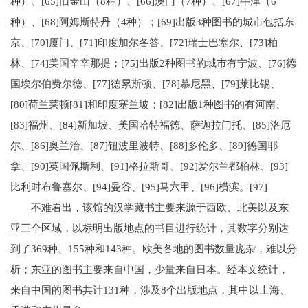
种）、[65]旧金山（8种）、[66]澳门（7种）、[67]牛津（6
种）、[68]阿姆斯特丹（4种）；[69]出版3种图书的城市包括东
京、[70]厦门、[71]印度加尔各答、[72]瑞士巴塞尔、[73]柏
林、[74]美国辛辛那提；[75]出版2种图书的城市有宁波、[76]德
国埃尔伯费尔德、[77]德累斯顿、[78]慕尼黑、[79]莱比锡、
[80]荷兰莱顿[81]和印度塞兰坡；[82]出版1种图书的有河南、
[83]福州、[84]新加坡、美国哈特福德、萨迦拉门托、[85]洛厄
尔、[86]奥兰治、[87]钮波里波特、[88]多伦多、[89]德国耶
拿、[90]英国佩斯利、[91]格拉斯哥、[92]爱尔兰都柏林、[93]
比利时布鲁塞尔、[94]曼谷、[95]马六甲、[96]横滨。[97]
不难看出，该馆的汉学藏书主要来源于西欧、北美以及东
亚三个区域，以标明出版地点的书目进行统计，其数字分别达
到了369种、155种和143种。欧美各地的图书数量庞杂，难以分
析；东亚的图书主要来自中国，少量来自日本。经本文统计，
来自中国的图书共计131种，涉及8个出版地点，其中以上海、