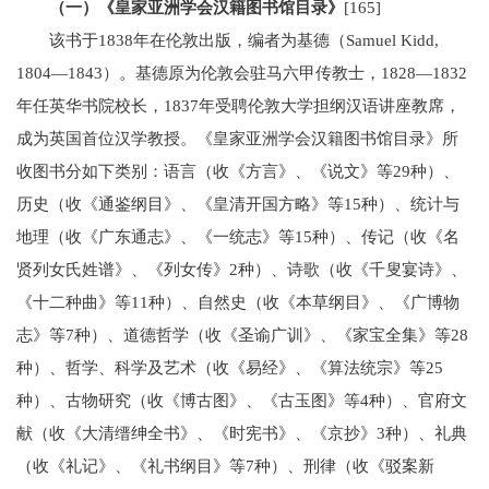
（一）《皇家亚洲学会汉籍图书馆目录》
[165]
该书于1838年在伦敦出版，编者为基德（Samuel Kidd,
1804—1843）。基德原为伦敦会驻马六甲传教士，1828—1832
年任英华书院校长，1837年受聘伦敦大学担纲汉语讲座教席，
成为英国首位汉学教授。《皇家亚洲学会汉籍图书馆目录》所
收图书分如下类别：语言（收《方言》、《说文》等29种）、
历史（收《通鉴纲目》、《皇清开国方略》等15种）、统计与
地理（收《广东通志》、《一统志》等15种）、传记（收《名
贤列女氏姓谱》、《列女传》2种）、诗歌（收《千叟宴诗》、
《十二种曲》等11种）、自然史（收《本草纲目》、《广博物
志》等7种）、道德哲学（收《圣谕广训》、《家宝全集》等28
种）、哲学、科学及艺术（收《易经》、《算法统宗》等25
种）、古物研究（收《博古图》、《古玉图》等4种）、官府文
献（收《大清缙绅全书》、《时宪书》、《京抄》3种）、礼典
（收《礼记》、《礼书纲目》等7种）、刑律（收《驳案新