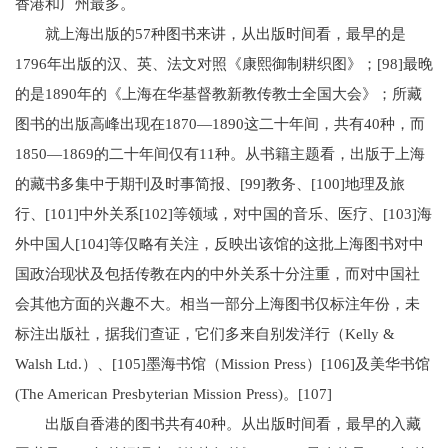
香港和广州最多。
就上海出版的57种图书来讲，从出版时间看，最早的是
1796年出版的汉、英、法文对照《康熙御制耕织图》；[98]最晚
的是1890年的《上海在华基督教新教传教士全国大会》；所藏
图书的出版高峰出现在1870—1890这二十年间，共有40种，而
1850—1869的二十年间仅有11种。从书籍主题看，出版于上海
的藏书多集中于期刊及时事简报、[99]教务、[100]地理及旅
行、[101]中外关系[102]等领域，对中国的音乐、医疗、[103]海
外中国人[104]等仅略有关注，反映出该馆的这批上海图书对中
国政治现状及包括传教在内的中外关系十分注重，而对中国社
会其他方面的兴趣不大。相当一部分上海图书仅标注年份，未
标注出版社，据我们查证，它们多来自别发洋行（Kelly &
Walsh Ltd.）、[105]墨海书馆（Mission Press）[106]及美华书馆
(The American Presbyterian Mission Press)。[107]
出版自香港的图书共有40种。从出版时间看，最早的入藏