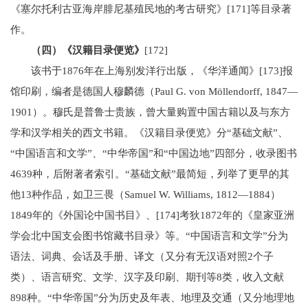
《塞尔托利古亚海岸腓尼基殖民地的考古研究》[171]等目录著
作。
（四）《汉籍目录便览》
[172]
该书于1876年在上海别发洋行出版，《华洋通闻》[173]报
馆印刷，编者是德国人穆麟德（Paul G. von Möllendorff, 1847—
1901）。穆氏是普鲁士贵族，曾大量购置中国古籍以及与东方
学和汉学相关的西文书籍。《汉籍目录便览》分“基础文献”、
“中国语言和文学”、“中华帝国”和“中国边地”四部分，收录图书
4639种，后附著者索引。“基础文献”最简短，列举了更早的其
他13种作品，如卫三畏（Samuel W. Williams, 1812—1884）
1849年的《外国论中国书目》、[174]考狄1872年的《皇家亚洲
学会北中国支会图书馆藏书目录》等。“中国语言和文学”分为
语法、词典、会话及手册、译文（又分有无汉语对照2个子
类）、语言研究、文学、汉字及印刷、期刊等8类，收入文献
898种。“中华帝国”分为历史及年表、地理及交通（又分地理地