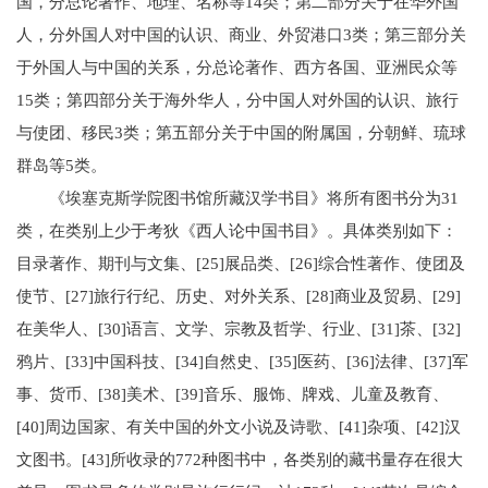
国，分总论著作、地理、名称等14类；第二部分关于在华外国
人，分外国人对中国的认识、商业、外贸港口3类；第三部分关
于外国人与中国的关系，分总论著作、西方各国、亚洲民众等
15类；第四部分关于海外华人，分中国人对外国的认识、旅行
与使团、移民3类；第五部分关于中国的附属国，分朝鲜、琉球
群岛等5类。
《埃塞克斯学院图书馆所藏汉学书目》将所有图书分为31
类，在类别上少于考狄《西人论中国书目》。具体类别如下：
目录著作、期刊与文集、[25]展品类、[26]综合性著作、使团及
使节、[27]旅行行纪、历史、对外关系、[28]商业及贸易、[29]
在美华人、[30]语言、文学、宗教及哲学、行业、[31]茶、[32]
鸦片、[33]中国科技、[34]自然史、[35]医药、[36]法律、[37]军
事、货币、[38]美术、[39]音乐、服饰、牌戏、儿童及教育、
[40]周边国家、有关中国的外文小说及诗歌、[41]杂项、[42]汉
文图书。[43]所收录的772种图书中，各类别的藏书量存在很大