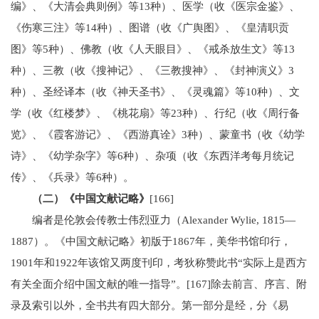
编》、《大清会典则例》等13种）、医学（收《医宗金鉴》、
《伤寒三注》等14种）、图谱（收《广舆图》、《皇清职贡
图》等5种）、佛教（收《人天眼目》、《戒杀放生文》等13
种）、三教（收《搜神记》、《三教搜神》、《封神演义》3
种）、圣经译本（收《神天圣书》、《灵魂篇》等10种）、文
学（收《红楼梦》、《桃花扇》等23种）、行纪（收《周行备
览》、《霞客游记》、《西游真诠》3种）、蒙童书（收《幼学
诗》、《幼学杂字》等6种）、杂项（收《东西洋考每月统记
传》、《兵录》等6种）。
（二）《中国文献记略》
[166]
编者是伦敦会传教士伟烈亚力（Alexander Wylie, 1815—
1887）。《中国文献记略》初版于1867年，美华书馆印行，
1901年和1922年该馆又两度刊印，考狄称赞此书“实际上是西方
有关全面介绍中国文献的唯一指导”。[167]除去前言、序言、附
录及索引以外，全书共有四大部分。第一部分是经，分《易