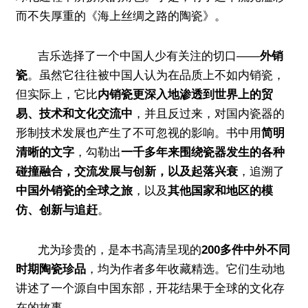
而不失厚重的《海上丝绸之路的陶瓷》。
吉乐选择了一个中国人少有关注的切口——
外销
瓷
。虽然它往往被中国人认为在品质上不如内销瓷，
但实际上，它比
内销瓷更深入地渗透到世界上的贸
易、技术和文化交流中
，并且反过来，对国内瓷器的
形制技术发展也产生了不可忽视的影响。书中用
简明
清晰的文字
，勾勒出
一千多年来围绕瓷器发生的各种
碰撞融合，交流发展与创新，以及起落兴衰
，
追溯了
中国外销瓷的全球之旅
，以及
其他国家和地区的模
仿、创新与追赶
。
尤为珍贵的，是本书高清呈现的
200多件中外不同
时期陶瓷珍品
，均为作者多年收藏精选。它们生动地
讲述了一个源自中国东部，开花结果于全球的文化存
在的故事。