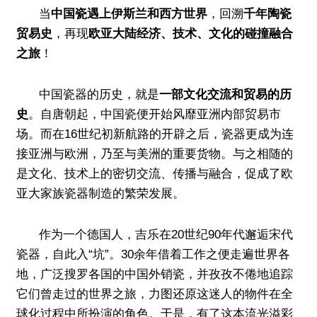
当
中国瓷遇上伊斯兰和西方世界
，回溯
千年陶瓷
贸易史
，再现
欧亚大陆经济、技术、文化的碰撞融合
之旅
！
中国瓷器的历史，就是
一部文化交流和贸易的历
史
。自唐朝起，中国瓷便开始风靡亚洲内部贸易市
场。而在16世纪初新航路的开辟之后，瓷器更成为连
接亚洲与欧洲，乃至与美洲的重要货物。与之相随的
是文化、技术上的密切交流、传播与融合，促成了欧
亚大家族瓷器制造的繁荣发展。
作为一个德国人，吉乐在20世纪90年代邂逅宋代
瓷器，自此入“坑”。30余年借着工作之便走遍世界各
地，广泛搜罗各国的中国外销瓷，并孜孜不倦地追踪
它们曾走过的世界之旅，力图还原这迷人的物件在全
球化过程中所扮演的角色。于是，有了这本流光溢彩