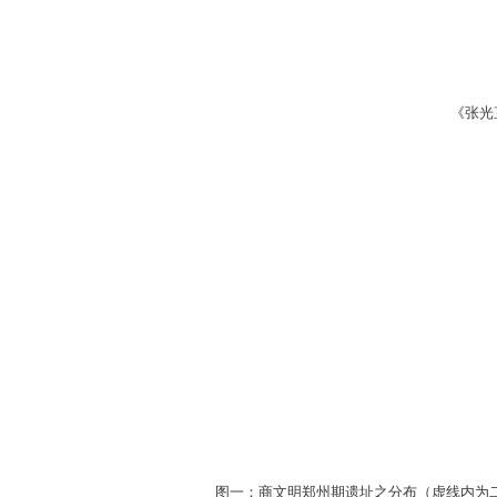
《张光
图一：商文明郑州期遗址之分布（虚线内为二