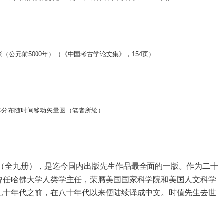
（公元前5000年）（《中国考古学论文集》，154页）
落分布随时间移动矢量图（笔者所绘）
品（全九册），是迄今国内出版先生作品最全面的一版。作为二十
曾任哈佛大学人类学主任，荣膺美国国家科学院和美国人文科学
九十年代之前，在八十年代以来便陆续译成中文。时值先生去世