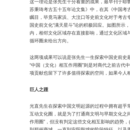
这一理论是张先生十分看重的成果，最早刊于耶鲁
苏秉琦考古五十五年论文集》中，在其《中国考古
瞩目，毕竟马家浜、大汶口等史前文化对于考古
国史前文化“满天星斗”论的积极回应。如图所示
内，相邻文化区域存在直接影响，通过文化区域与
循环圈未给出方向。
这两项成果可以说是张先生一生探索中国史前史最
“中国（文化）相互作用圈”则是对商代之前古代
项贡献也留下了许多值得探索的空间，如果今人
巨人之踵
光直先生在探索中国文明起源的过程中拥有超乎
互动文化圈，就是为了打通商文明与早期文化之
作用圈”，但没有判定这些文化相互影响的趋势，
到郑州商城，一直到安阳殷墟的阶段特征，以及