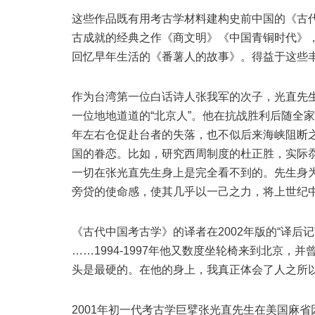
这些作品既有用考古学材料建构史前中国的《古
古成就的经典之作《商文明》《中国青铜时代》
回忆早年生活的《番薯人的故事》。得益于这些
作为台湾第一位白话诗人张我军的次子，光直先
一位地地道道的“北京人”。他在抗战胜利后随全家
年左右仓促赴台者的失落，也不似后来海峡阻断
国的眷恋。比如，研究西周制度的杜正胜，实际忝
一切在张光直先生身上是完全看不到的。先生身
旁贷的使命感，使其几乎以一己之力，将上世纪
《古代中国考古学》的译者在2002年版的“译后
……1994-1997年他又数度坐轮椅来到北京
头是最硬的。在他的身上，我真正体会了人之所以
2001年初一代考古学巨擘张光直先生在美国麻