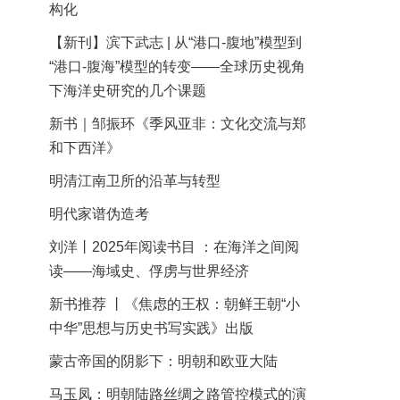
构化
【新刊】滨下武志 | 从“港口-腹地”模型到
“港口-腹海”模型的转变——全球历史视角
下海洋史研究的几个课题
新书｜邹振环《季风亚非：文化交流与郑
和下西洋》
明清江南卫所的沿革与转型
明代家谱伪造考
刘洋丨2025年阅读书目 ：在海洋之间阅
读——海域史、俘虏与世界经济
新书推荐 丨《焦虑的王权：朝鲜王朝“小
中华”思想与历史书写实践》出版
蒙古帝国的阴影下：明朝和欧亚大陆
马玉凤：明朝陆路丝绸之路管控模式的演