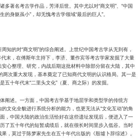
诸多著名考古学作品，芳泽后世。其中尤以对“商文明”、“中国
生的身躯虽小”，却无愧考古学领域“最后的巨人”。
周知的对“商文明”的综合阐述。上世纪中国考古学从无到有，
0年代末，在傅斯年主持下，李济、董作宾等考古学家发掘了大量
法安心整理、研究，内战后期这批材料中除部分留在大陆，其中
代的两次重大发现，基本奠定了已知商代文明的认识格局。其一是
二是五十年代末“二里头文化”（夏、商之际）的发掘。
整体阐述。一方面，中国考古学基于地层学和类型学的传统方
的文化全貌进行系统分析的能力，也更无法从“文化互动”的角
方面，中国大陆的政治生活恰好在这些遗址发现后，便进入了一
经历了五十年代的短暂成绩后，就在很长时间里步入低谷。当时
成果，莫过于陈梦家先生在五十年代出版的《殷墟卜辞综述》。