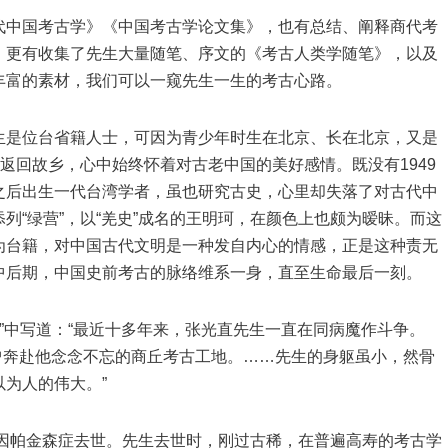
代中国考古学》《中国考古学论文集》，也有总结、阐释商代考
，更有收集了先生大量随笔、序文的《考古人类学随笔》，以及
丰富的素材，我们可以一窥先生一生的考古心路。
生是位台省籍人士，可因为青少年时生在北京、长在北京，又是
返回故乡，心中始终怀着对古老中国的美好感情。既没有1949
之后出生一代台湾学者，虽也研究古史，心里却失落了对古代中
列“绿营”，以“羌史”成名的王明珂，在颜色上也颇为暧昧。而这
为台籍，对中国古代文明是一种发自内心的情感，正是这种责无
中后期，中国史前考古的脉络维系一身，直至生命最后一刻。
记”中写道：“最近十多年来，张光直先生一直在同病魔作斗争。
，并曾奔赴他念念不忘的商丘考古工地。……先生的身躯虽小，然骨
为人的伟大。”
省因帕金森症去世。先生去世时，刚过古稀，在普遍高寿的考古学