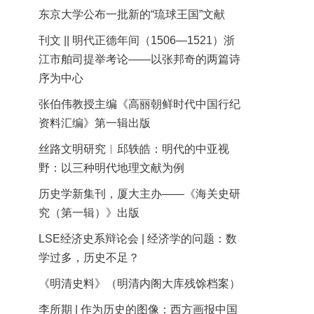
东京大学公布一批新的“琉球王国”文献
刊文 || 明代正德年间（1506—1521）浙
江市舶司提举考论——以张邦奇的两篇诗
序为中心
张伯伟教授主编《高丽朝鲜时代中国行纪
资料汇编》第一辑出版
丝路文明研究︱邱轶皓：明代的中亚视
野：以三种明代地理文献为例
历史学新集刊，厦大主办——《海关史研
究（第一辑）》出版
LSE经济史系辩论会 | 经济学的问题：数
学过多，历史不足？
《明清史料》（明清内阁大库残馀档案）
李所期 | 作为历史的图像：西方画报中国