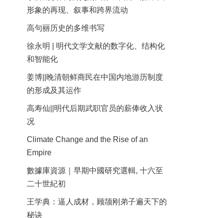
形象的再现、叙事和跨界流动
高句丽历史的多维书写
徐永明 | 明代文学文献的数字化、结构化
和智能化
姜博||晚清朝鲜商民在中国内地游历制度
的形成及其运作
高寿仙||明代后期武职官员的薪俸收入状
况
Climate Change and the Rise of an
Empire
數據庫資源｜早期中國研究選輯, 十六至
二十世紀初
王学典：逼人成材，顾颉刚弟子遍天下的
秘诀