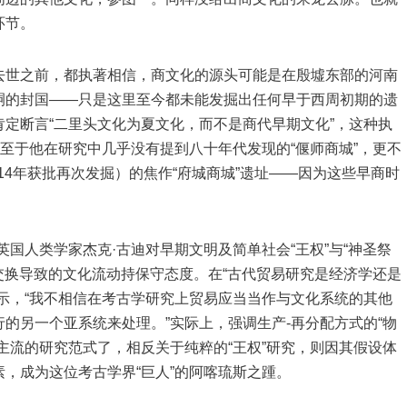
环节。
去世之前，都执著相信，商文化的源头可能是在殷墟东部的河南
嗣的封国——只是这里至今都未能发掘出任何早于西周初期的遗
定断言“二里头文化为夏文化，而不是商代早期文化”，这种执
以至于他在研究中几乎没有提到八十年代发现的“偃师商城”，更不
014年获批再次发掘）的焦作“府城商城”遗址——因为这些早商时
国人类学家杰克·古迪对早期文明及简单社会“王权”与“神圣祭
质交换导致的文化流动持保守态度。在“古代贸易研究是经济学还是
示，“我不相信在考古学研究上贸易应当当作与文化系统的其他
的另一个亚系统来处理。”实际上，强调生产-再分配方式的“物
主流的研究范式了，相反关于纯粹的“王权”研究，则因其假设体
，成为这位考古学界“巨人”的阿喀琉斯之踵。