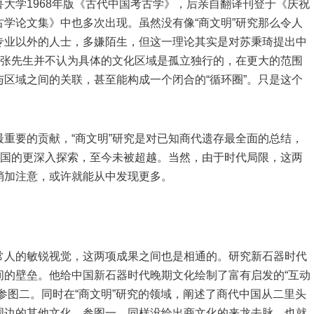
大学1968年版《古代中国考古学》，后亲自翻译刊登于《庆祝
学论文集》中也多次出现。虽然没有像“商文明”研究那么令人
专业以外的人士，多嫌陌生，但这一理论其实是对苏秉琦提出中
，张先生并不认为具体的文化区域是孤立独行的，在更大的范围
区域之间的关联，甚至能构成一个闭合的“循环圈”。只是这个
重要的贡献，“商文明”研究是对已知商代遗存最全面的总结，
中国的更深入探索，至今未被超越。当然，由于时代局限，这两
稍加注意，或许就能从中发现更多。
常人的敏锐视觉，这两项成果之间也是相通的。研究新石器时代
间的壁垒。他给中国新石器时代晚期文化绘制了富有启发的“互动
参图二。同时在“商文明”研究的领域，阐述了商代中国从二里头
周边的其他文化，参图一。同样没给出商文化的来龙去脉。也就