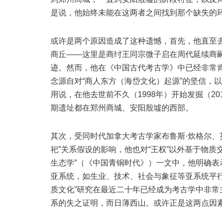
是说，他始终未能在这两者之间找到那个缺失的
或许是两个原因造成了这种遗憾，首先，他直至
商丘——这里是商纣王同宗微子启在周代延续商
迹。然而，他在《中国古代考古学》中已经非常肯
念源自对“商人东方（海岱文化）起源”的坚信，
用说，在他去世前不久（1998年）开始发掘（2
期遗址都在郑州商城、安阳殷墟的西部。
其次，受同时代加拿大考古学家布鲁斯·炊格尔、英
祀”关系假设的影响，他也对“王权”以外基于物
生态学”（《中国青铜时代》）一文中，他明确表
亚系统，如生业、技术、社会与象征等亚系统平行
质文化”研究在最近二十年已经成为考古学中非常
系的失之证明，而日薄西山。或许正是这两点因素