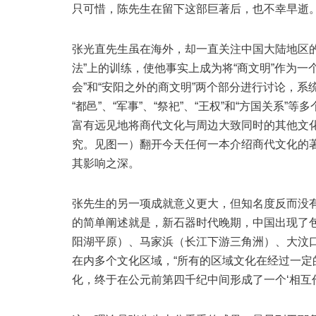
只可惜，陈先生在留下这部巨著后，也不幸早逝
张光直先生虽在海外，却一直关注中国大陆地区
法”上的训练，使他事实上成为将“商文明”作为
会”和“安阳之外的商文明”两个部分进行讨论，系
“都邑”、“军事”、“祭祀”、“王权”和“方国关系
富有远见地将商代文化与周边大致同时的其他文
究。见图一）翻开今天任何一本介绍商代文化的
其影响之深。
张先生的另一项成就意义更大，但知名度反而没有
的简单阐述就是，新石器时代晚期，中国出现了
阳湖平原）、马家浜（长江下游三角洲）、大汶
在内多个文化区域，“所有的区域文化在经过一
化，终于在公元前第四千纪中间形成了一个‘相互