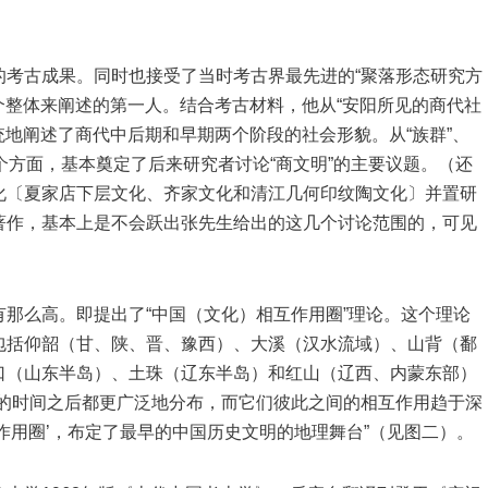
。
的考古成果。同时也接受了当时考古界最先进的“聚落形态研究方
一个整体来阐述的第一人。结合考古材料，他从“安阳所见的商代社
统地阐述了商代中后期和早期两个阶段的社会形貌。从“族群”、
”等多个方面，基本奠定了后来研究者讨论“商文明”的主要议题。（还
化〔夏家店下层文化、齐家文化和清江几何印纹陶文化〕并置研
著作，基本上是不会跃出张先生给出的这几个讨论范围的，可见
那么高。即提出了“中国（文化）相互作用圈”理论。这个理论
包括仰韶（甘、陕、晋、豫西）、大溪（汉水流域）、山背（鄱
口（山东半岛）、土珠（辽东半岛）和红山（辽西、内蒙东部）
定的时间之后都更广泛地分布，而它们彼此之间的相互作用趋于深
作用圈’，布定了最早的中国历史文明的地理舞台”（见图二）。