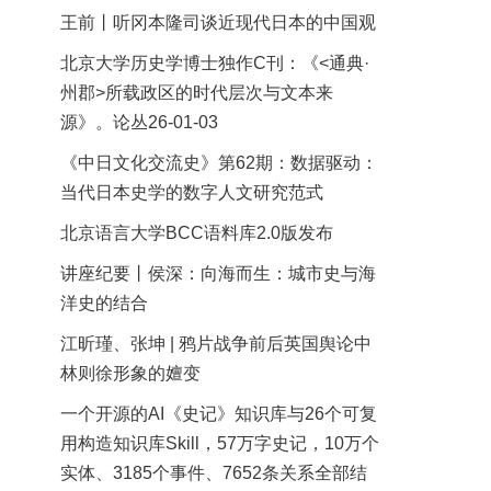
王前丨听冈本隆司谈近现代日本的中国观
北京大学历史学博士独作C刊：《<通典·
州郡>所载政区的时代层次与文本来
源》。论丛26-01-03
《中日文化交流史》第62期：数据驱动：
当代日本史学的数字人文研究范式
北京语言大学BCC语料库2.0版发布
讲座纪要丨侯深：向海而生：城市史与海
洋史的结合
江昕瑾、张坤 | 鸦片战争前后英国舆论中
林则徐形象的嬗变
一个开源的AI《史记》知识库与26个可复
用构造知识库Skill，57万字史记，10万个
实体、3185个事件、7652条关系全部结