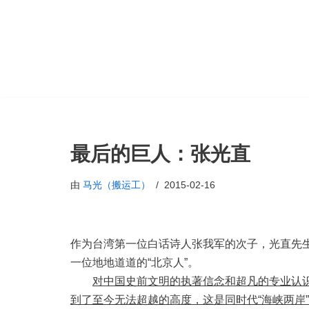
跳
至
正
文
最后的巨人：张光直
由
马光（搬运工）
2015-02-16
作为台湾第一位白话诗人张我军的次子，光直先
一位地地道道的“北京人”。
对中国史前文明的执著信念和超凡的专业认
到了至今无法超越的高度，这是同时代“海峡两岸