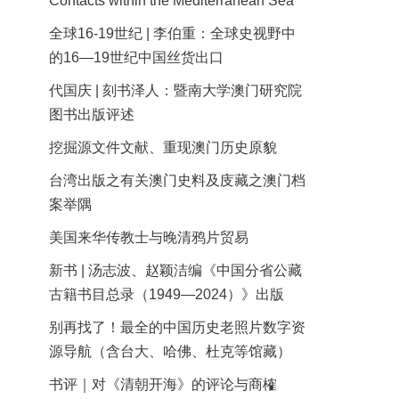
Contacts within the Mediterranean Sea
全球16-19世纪 | 李伯重：全球史视野中
的16—19世纪中国丝货出口
代国庆 | 刻书泽人：暨南大学澳门研究院
图书出版评述
挖掘源文件文献、重现澳门历史原貌
台湾出版之有关澳门史料及庋藏之澳门档
案举隅
美国来华传教士与晚清鸦片贸易
新书 | 汤志波、赵颖洁编《中国分省公藏
古籍书目总录（1949—2024）》出版
别再找了！最全的中国历史老照片数字资
源导航（含台大、哈佛、杜克等馆藏）
书评｜对《清朝开海》的评论与商榷