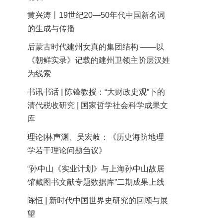
黄兴涛丨19世纪20—50年代中国新名词
的生成与传播
后蒙古时代建州女真的集团结构 ——以
《朝鲜实录》记载的建州卫领主阶层汉姓
为线索
书讯书话 | 陈锋教授：“大财政史观”下的
清代税收研究 | 国家哲学社会科学成果文
库
理论|林声渊、吴宏岐：《历史海防地理
学若干理论问题刍议》
“孙中山《实业计划》与上海孙中山故居
馆藏图书文献专题数据库”二期成果上线
陈恒 | 新时代中国世界史研究的回顾与展
望