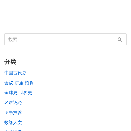
[9]
请参见：黄宗智：《清代的法律、社会与文化：
民法的表达与实践》，上海书店出版社2001年版；
《法典、习俗与司法实践：清代与民国的比较》，
上海书店出版社2006年版。
[10]
Recent works include: Morris L. Bian, The
Making of the State Enterprise System in Modern
分类
China: The Dynamics of Institutional Change
中国古代史
(Cambridge, MA: Harvard University Press, 2005);
Elisabeth Köll,
Railroads and the transformation of
会议-讲座-招聘
China
(Cambridge, MA: Harvard University Press,
全球史-世界史
2019); Brett Sheehan,
Industrial Eden: A Chinese
名家鸿论
Capitalist Vision
(Cambridge, MA: Harvard University
Press, 2015); Madeleine Zelin,
The Merchants of
图书推荐
Zigong: Industrial Entrepreneurship in Early Modern
数智人文
China
(New York: Columbia University Press, 2005).