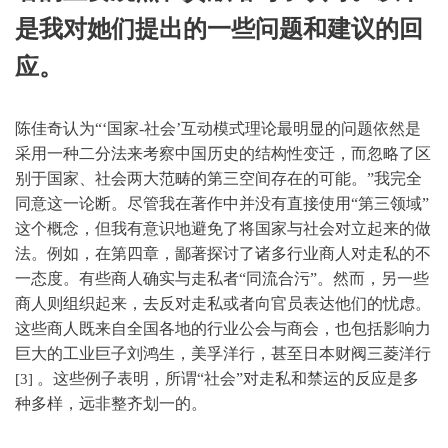
是我对她们提出的一些问题和建议的回
应。
陈佳奇认为“‘国家-社会’互动模式理论最明显的问题依然是
采用一种二分法来考察中国历史的结构性变迁，而忽略了区
别于国家、社会两大范畴的第三空间存在的可能。”我完全
同意这一论断。尽管我在著作中并没有直接使用“第三领域”
这个概念，但我有意识地避免了将国家与社会对立起来的做
法。例如，在第四章，鄙著探讨了诸多行业商人对走私的不
一态度。有些商人确实与走私者“同流合污”。然而，另一些
商人则组织起来，去反对走私或者向官员表达他们的忧虑。
这些商人既来自全国各地的行业公会与商会，也包括影响力
巨大的工业巨子刘鸿生，美孚洋行，甚至日本财阀三菱洋行
。这些例子表明，所谓“社会”对走私和禁运的反应是多
[3]
种多样，远非整齐划一的。