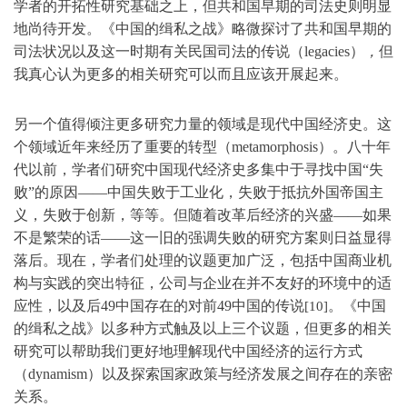
学者的开拓性研究基础之上，但共和国早期的司法史则明显
地尚待开发。《中国的缉私之战》略微探讨了共和国早期的
司法状况以及这一时期有关民国司法的传说（legacies）
，
但
我真心认为更多的相关研究可以而且应该开展起来。
另一个值得倾注更多研究力量的领域是现代中国经济史。这
个领域近年来经历了重要的转型（metamorphosis）。八十年
代以前，学者们研究中国现代经济史多集中于寻找中国“失
败”的原因——中国失败于工业化，失败于抵抗外国帝国主
义，失败于创新，等等。但随着改革后经济的兴盛——如果
不是繁荣的话——这一旧的强调失败的研究方案则日益显得
落后。现在，学者们处理的议题更加广泛，包括中国商业机
构与实践的突出特征，公司与企业在并不友好的环境中的适
应性，以及后49中国存在的对前49中国的传说
。《中国
[10]
的缉私之战》以多种方式触及以上三个议题，但更多的相关
研究可以帮助我们更好地理解现代中国经济的运行方式
（dynamism）以及探索国家政策与经济发展之间存在的亲密
关系。