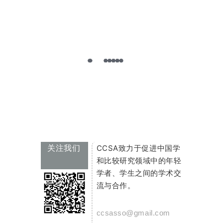
1945
(Cambridge, MA: Harvard University Asia
Center, 2017); Emily M. Hill,
Smokeless Sugar: The
Death of a Provincial Bureaucrat and the Construction
of China’s National Economy
(Vancouver: University
of British Columbia Press, 2010); Eric
Tagliacozzo.
Secret Trades, Porous Borders:
Smuggling and States Along a Southeast Asian
Frontier, 1865–1915
(New Haven: Yale University
Press, 2005); Hans Van de Ven,
Breaking with the
Past: The Maritime Customs Service and the Global
Origins of Modernity in China
(New York: Columbia
University Press, 2014). 关于近代中国走私活动的中
CCSA
关注我们
致力于促进中国学
文研究请参见：连心豪：《近代中国的走私与海关
和比较研究领域中的年轻
缉私》，厦门大学出版社2011年版；齐春风：《中
学者、学生之间的学术交
日经济战中的走私活动, 1937–1945》，人民出版社
流与合作。
2002年版；孙准植：《战前日本在华北的走私活动,
一九三三-一九三七》，国史馆1997年版；孙宝根：
《抗战时期国民政府缉私研究》，中国档案出版社
ccsasso@gmail.com