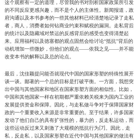
这个观察有一定的道理，尽管我的书对剖析国家政策所引发
的不同反应更感兴趣，而不是个人的主体性。新闻报道，政
府沟通以及本书参考的一些其他材料已经清楚地记录了走私
者，商人，消费者如何钻商业约束和赋税的漏洞。走私背后
的统计以及隐藏域对禁运的反感背后的感受也变得清楚起
来。应用福柯以及徳塞都的观点固然会给讨论“抵抗”背后的
动机增加一些微妙，但他们的观点——依我之见——并不能
改变本书的解释以及总的论点。
最后，沈佳颖提问能否就现代中国的国家形塑的特殊性展开
谈一谈。鄙著的一个总的目标是打破平衡。一方面，我想突
出中国与其他国家和地区在国家形塑方面的相似性。比如，
中国和其他国家一样在初期都严重依赖关税来为国内工业的
发展提供资金和保障。因此，与走私做斗争对于保障国家财
政的一个重要收入来源是非常重要的。至于结果，许多国家
发动了他们自己的具有扩张性的，暴力的，反走私运动，而
[7]
这些运动反过来又刺激了大规模的抵抗行为
。因此，走
私，反走私，以及国家形塑在近代中国与其他国家的做法有