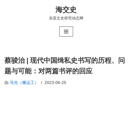
海交史
跳
东亚文史研究动态网
至
正
文
蔡骏治 | 现代中国缉私史书写的历程、问
题与可能：对两篇书评的回应
由
马光（搬运工）
2023-06-25