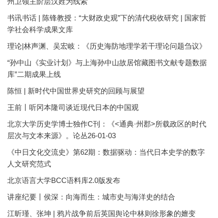
州卫领主阶层汉姓为线索
书讯书话 | 陈锋教授：“大财政史观”下的清代税收研究 | 国家哲
学社会科学成果文库
理论|林声渊、吴宏岐：《历史海防地理学若干理论问题刍议》
“孙中山《实业计划》与上海孙中山故居馆藏图书文献专题数据
库”二期成果上线
陈恒 | 新时代中国世界史研究的回顾与展望
王前丨听冈本隆司谈近现代日本的中国观
北京大学历史学博士独作C刊：《<通典·州郡>所载政区的时代
层次与文本来源》。论丛26-01-03
《中日文化交流史》第62期：数据驱动：当代日本史学的数字
人文研究范式
北京语言大学BCC语料库2.0版发布
讲座纪要丨侯深：向海而生：城市史与海洋史的结合
江昕瑾、张坤 | 鸦片战争前后英国舆论中林则徐形象的嬗变