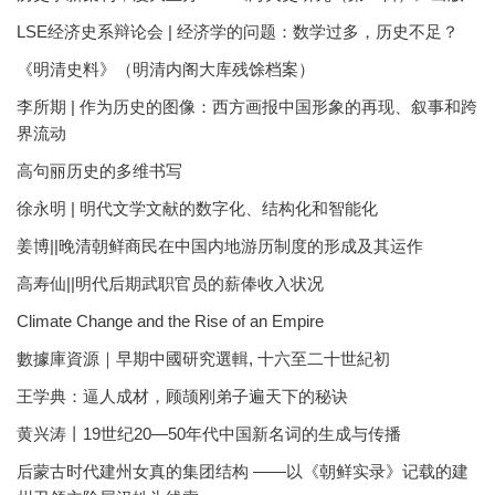
LSE经济史系辩论会 | 经济学的问题：数学过多，历史不足？
《明清史料》（明清内阁大库残馀档案）
李所期 | 作为历史的图像：西方画报中国形象的再现、叙事和跨
界流动
高句丽历史的多维书写
徐永明 | 明代文学文献的数字化、结构化和智能化
姜博||晚清朝鲜商民在中国内地游历制度的形成及其运作
高寿仙||明代后期武职官员的薪俸收入状况
Climate Change and the Rise of an Empire
數據庫資源｜早期中國研究選輯, 十六至二十世紀初
王学典：逼人成材，顾颉刚弟子遍天下的秘诀
黄兴涛丨19世纪20—50年代中国新名词的生成与传播
后蒙古时代建州女真的集团结构 ——以《朝鲜实录》记载的建