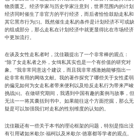
物质匮乏。经济学家与历史学家注意到，世界范围内的计划
经济同时催生了非官方的平行经济，而后者恰恰鼓励走私和
其它黑市行为
。既然催生走私的条件是计划经济不可或缺
[5]
的组成部分，那么走私在计划经济中就更显得比在市场经济
中更加流行。
在谈及女性走私者时，沈佳颖提出了一个非常棒的观点：
“除了女走私者之外，女缉私其实也是一个有价值的研究对
象。”我非常同意这个建议，而且我非常感激她能够指出一
处非常有用的网络文献。我的著作探究了哪些关于女性柔弱
的偏见如何为女走私者带来便利以及给反走私行为带来严峻
挑战
。在做研究期间，我遇到中国有趣的案例与故事，但
[6]
无法一一将其囊括到书中。如果能往这个方面挖掘，那么无
疑是可以加强我们对走私的性别维度的认知的。
沈佳颖还有一些关于本书的理论框架的问题，特别是指出没
有引用诸如米歇尔·福柯以及米歇尔·徳塞都等学者的观点。