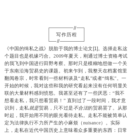
//
写作历程
//
《中国的缉私之战》脱胎于我的博士论文
[1]
。选择走私这
个题目也是机缘巧合。2009年夏天，刚通过博士资格考试
的我飞到中国进行田野考察。那时只是模糊地想做一个关
于东南沿海贸易史的课题。初来乍到，我整天在档案馆里
翻阅卷宗，时常看到一些材料谈及“走私”或者“缉私”。一
开始的时候，我对这些和我的研究看起来没有任何明显关
联的大量材料感到愤怒。我甚至还有了一些厌恶：“我不
想看走私，我只想看贸易！” 直到过了一段时间，我才意
识到，走私
就是
贸易，只不过是
不合法
的贸易罢了。从那
时起，我开始用不同的眼光看待走私。走私不能被简单认
定为法律执行不力所产生的小麻烦（nuisance）。实际
上，走私在近代中国历史上意味着众多重要的东西：日常