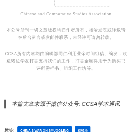
2006年版；林美丽：《抗战时期的走私活动与走私
市镇》，纪念七七抗战六十周年学术研讨会筹备委
Chinese and Comparative Studies Association
员会编：《纪念七七抗战六十周年学术硏讨会》第2
卷，1998年。
本公号所刊一切文章版权均归作者所有，接洽发表或转载请
在后台留言或发邮件联系，未经许可请勿转载。
[3]
Philip Thai,
China’s War on Smuggling: Law,
Economic Life, and the Making of the Modern State,
CCSA所有内容均由编辑部同仁利用业余时间组稿、编发，欢
1842–1965
(New York: Columbia University Press,
迎诸位学友打赏支持我们的工作，打赏金额将用于为购买书
2018): 129–137.
评所需样书、组织工作坊等。
[4]
同上: 250–253.
[5]
涉及计划经济的物资匮乏和黑色市场请参见：
Paulina Bren and Mary Neuburger, eds.
Communism
本篇文章来源于微信公众号: CCSA学术通讯
Unwrapped: Consumption in Cold War Eastern
Europe
(Oxford: Oxford University Press, 2012); Anita
Chan and Jonathan Unger, “Grey and Black: The
标签:
Hidden Economy of Rural China,”
Pacific Affairs
55,
CHINA'S WAR ON SMUGGLING
蔡骏治