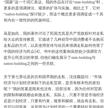
“国家”这一个词汇表达。我的作品在讨论“state-building”时，
更多的是强调律法、规章的扩张与实施。相比之下，它对
“nation-building”探讨较少，而这个概念更多强调促成一个具
有内在一致性的的民族特征。
虽是如此，我的著作讨论了民国尤其是共产党政权针对走私
给大众的宣传教育。它描述了几种劝导中国消费者不去购买
走私品的方式，以及使用宣传与动员来强调走私如何伤害了
[4]
中国的经济与民众
。书中的这些案例虽然较少强调官方
提升公民意识的举措, 但他们确实展示了state-building与
nation-building之间的一些关联。
关于第七章论及的共和国早期的走私，沈佳颖提问：“市场
经济与计划经济体制下的走私贸易，是否有根本性的差别
呢？”我的答案是既有也没有。回答没有，因为任何对贸易
的限制和赋税都会刺激走私。实际上，只要不管是市场经济
还是计划经济，只要有约束，规章和赋税，就会有走私。但
也可以回答有，这是因为计划经济的一个重要特征是持续的