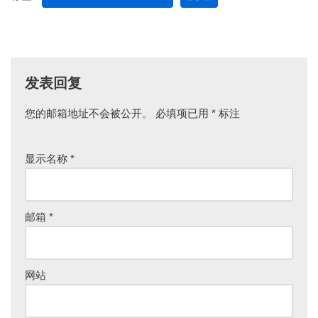
no. 3 (1982): 452–71; János Kornai,
The Socialist
System: The Political Economy of
Communism
(Princeton, N.J.: Princeton University
Press, 1992); Maria Łoś, ed.,
The Second Economy in
发表回复
Marxist States
(New York: St. Martin’s Press, 1990);
Lynn T. White, “Low Power: Small Enterprises in
您的邮箱地址不会被公开。
必填项已用
*
标注
Shanghai, 1949–67,”
The China Quarterly
no. 73
(1978): 45–76; 冯筱才：《一九五八年至一九六三年
中共利伯维尔场政策研究》，《中共党史研究》
显示名称
*
2015 年第2 期。
[6]
Thai 2018: 115–117, 152–155.
邮箱
*
[7]
涉及近现代欧美国家的走私和缉私问题请参见：
Peter Andreas,
Smuggler Nation: How Illicit Trade
网站
Made America
(Oxford: Oxford University Press,
2013); John Brewer,
The Sinews of Power: War, Money