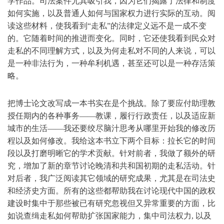
学作品。司法案件尤其吸引我，因为它们揭露了法律和制度
如何实施，以及普通人如何与国家权力进行实际的互动。阅
读这些材料，使我看到“走私”的法律定义远不是一成不变
的。它随着时间的推进而变化。同时，它还使我看到民众对
走私的不同理解方式，以及为何走私对不同的人来说，可以
是一种非法行为，一种牟利机遇，甚至还可以是一种存活策
略。
把博士论文改写成一本书实在是个挑战。除了要应付助理教
授任期内的各种事务——教课，履行行政责任，以及适应新
城市的生活——我还要绞尽脑汁思考从哪里开始我的修改历
程以及如何修改。我给这本书立下两个目标：拉长它的时间
段以及打磨明晰它的学术贡献。针对前者，我做了额外的研
究，增加了新的章节讨论晚清和共和国初期的走私活动。针
对后者，我广泛阅读其它领域的研究成果，尤其是在司法史
和经济史方面。所有的这些都帮助我在讨论现代中国的政权
建设时集中于那些被已有研究忽视但又异常重要的方面，比
如说查缉走私如何帮助扩张国家能力，集中司法权力, 以及