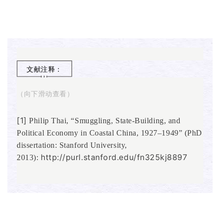
文献注释：
（向下滑动查看）
[1]
Philip Thai, “Smuggling, State-Building, and
Political Economy in Coastal China, 1927–1949” (PhD
dissertation: Stanford University,
http://purl.stanford.edu/fn325kj8897
2013):
[2]
关于近代走私活动的外文研究包括：Felix
Boecking,
No Great Wall: Trade, Tariffs, and
Nationalism in Republican China, 1927–