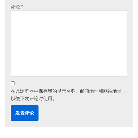
and the English State, 1688–1783
(Cambridge, MA:
评论
*
Harvard University Press, 1990); Andrew W.
Cohen,
Contraband: Smuggling and the Birth of the
American Century
(New York: W. W. Norton &
Company, 2015); Alan L. Karras,
Smuggling:
Contraband and Corruption in World
History
(Lanham, MD.: Rowman & Littlefield
Publishers, 2010); Michael Kwass,
Contraband: Louis
Mandrin and the Making of a Global
Underground
(Cambridge, MA: Harvard University
Press, 2014).
在此浏览器中保存我的显示名称、邮箱地址和网站地址，
[8]
For an overview of Western scholarship on
以便下次评论时使用。
Chinese law in the reform era, see: Neil J. Diamant,
Stanley B. Lubman, and Kevin J. O’Brien,
eds.,
Engaging the Law in China: State, Society, and
Possibilities for Justice
(Stanford: Stanford University
Press, 2005).