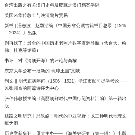
[12]
Notable exceptions include: Micah S. Muscolino,
台湾出版之有关澳门史料及庋藏之澳门档案举隅
Fishin
g Wars and Environmental Change in Late
美国来华传教士与晚清鸦片贸易
Imperial and Modern China
(Cambridge, MA: Harvard
新书 | 汤志波、赵颖洁编《中国分省公藏古籍书目总录（1949
University Asia Center, 2009); Chris P. C. Chung,
—2024）》出版
“Drawing the U-Shaped Line: China’s Claim in the
South China Sea, 1946–1974,”
Modern China
vol. 42,
别再找了！最全的中国历史老照片数字资源导航（含台大、哈
no. 1: 38–72.
佛、杜克等馆藏）
书评｜对《清朝开海》的评论与商榷
东京大学公布一批新的“琉球王国”文献
刊文 || 明代正德年间（1506—1521）浙江市舶司提举考论——
以张邦奇的两篇诗序为中心
张伯伟教授主编《高丽朝鲜时代中国行纪资料汇编》第一辑出
版
丝路文明研究︱邱轶皓：明代的中亚视野：以三种明代地理文
献为例
历史学新集刊，厦大主办——《海关史研究（第一辑）》出版