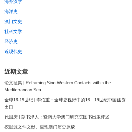
Chinese-language research on the pre-1949 history of
海外汉学
commerce, finance, and private enterprises is especially
海洋史
rich. For examples see: 陈海忠：《近代商会与地方金
澳门文史
融 : 以汕头为中心的研究》，广东人民出版社2011年
版；李培德編：《近代中国的商会网络及社会功
社科文学
能》，香港大学出版社2009年版；吴景平主编、朱
经济史
荫贵, 戴鞍钢副主编：《近代中国 : 经济与社会研
近现代史
究》，复旦大学出版社2006年版。
[11]
This research is very extensive. Two excellent
近期文章
works recently published are: Xing Hang,
Conflict and
论文征集 | Reframing Sino-Western Contacts within the
Commerce in Maritime East Asia: The Zheng Family
Mediterranean Sea
and the Shaping of the Modern World, 1620–
1720
(Cambridge: Cambridge University Press, 2015);
全球16-19世纪 | 李伯重：全球史视野中的16—19世纪中国丝货
Ronald C. Po,
The Blue Frontier: Maritime Vision and
出口
Power in the Qing Empire
(Cambridge: Cambridge
代国庆 | 刻书泽人：暨南大学澳门研究院图书出版评述
University Press, 2018).
挖掘源文件文献、重现澳门历史原貌