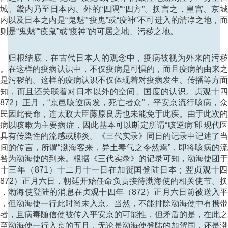
城、畿内乃至日本内、外的“四隅”“四方”。换言之，皇宫、京
内以及日本之内是“鬼魅”“疫鬼”或“疫神”不可进入的清净之地，
则是“鬼魅”“疫鬼”或“疫神”的可居之地、污秽之地。
归根结底，在古代日本人的观念中，疫病被视为外来的污秽
。在这样的疫病认识中，不仅疫病是可惧的，而且疫病的由来
是污秽的。这样的疫病认识不仅体现着对疫病发生、传播等方
认知，而且还关联着对日本以外的空间、国度的认识。贞观十四
872）正月，“京邑咳逆病发，死亡者众”，平安京流行咳病，
民因此丧命，连太政大臣藤原良房也未能免于此疾。由于此次
病以咳嗽为主要病症，因此基本可以断定所谓“咳逆病”即现代
具有传染性的流感或肺炎。《三代实录》同日的记录中记述了
间的传言，所谓“渤海客来，异土毒气之令然焉”，即将咳病的
咎为渤海使的到来。根据《三代实录》的记录可知，渤海使团
十三年（871）十二月十一日在加贺国登陆日本；翌贞观十
872）正月六日，朝廷开始任命负责接待渤海使的相关使节。
，渤海使登陆的消息在贞观十四年（872）正月六日前被送入
，但渤海使一行此时尚未入京。当然，不能排除渤海使中有携
者，且病毒随信使被传入平安京的可能性，但矛盾的是，在此
至渤海使一行入京的五月，无论是渤海使登陆的加贺国，还是