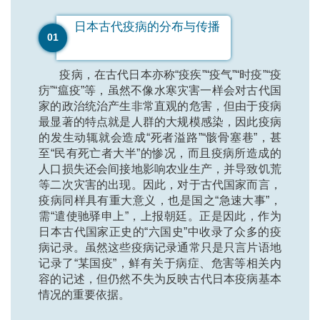
日本古代疫病的分布与传播
01
疫病，在古代日本亦称“疫疾”“疫气”“时疫”“疫
疠”“瘟疫”等，虽然不像水寒灾害一样会对古代国
家的政治统治产生非常直观的危害，但由于疫病
最显著的特点就是人群的大规模感染，因此疫病
的发生动辄就会造成“死者溢路”“骸骨塞巷”，甚
至“民有死亡者大半”的惨况，而且疫病所造成的
人口损失还会间接地影响农业生产，并导致饥荒
等二次灾害的出现。因此，对于古代国家而言，
疫病同样具有重大意义，也是国之“急速大事”，
需“遣使驰驿申上”，上报朝廷。正是因此，作为
日本古代国家正史的“六国史”中收录了众多的疫
病记录。虽然这些疫病记录通常只是只言片语地
记录了“某国疫”，鲜有关于病症、危害等相关内
容的记述，但仍然不失为反映古代日本疫病基本
情况的重要依据。