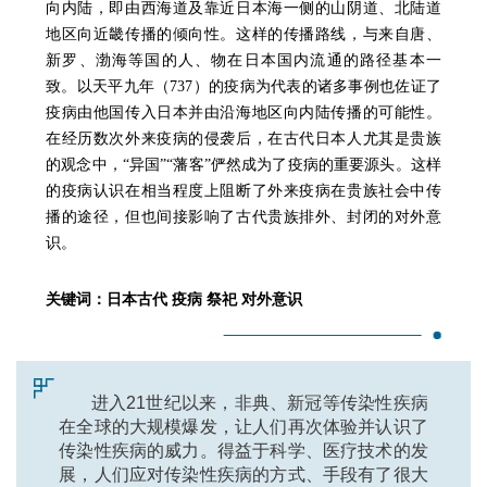
向内陆，即由西海道及靠近日本海一侧的山阴道、北陆道
地区向近畿传播的倾向性。这样的传播路线，与来自唐、
新罗、渤海等国的人、物在日本国内流通的路径基本一
致。以天平九年（737）的疫病为代表的诸多事例也佐证了
疫病由他国传入日本并由沿海地区向内陆传播的可能性。
在经历数次外来疫病的侵袭后，在古代日本人尤其是贵族
的观念中，“异国”“藩客”俨然成为了疫病的重要源头。这样
的疫病认识在相当程度上阻断了外来疫病在贵族社会中传
播的途径，但也间接影响了古代贵族排外、封闭的对外意
识。
关键词：日本古代 疫病 祭祀 对外意识
进入21世纪以来，非典、新冠等传染性疾病
在全球的大规模爆发，让人们再次体验并认识了
传染性疾病的威力。得益于科学、医疗技术的发
展，人们应对传染性疾病的方式、手段有了很大