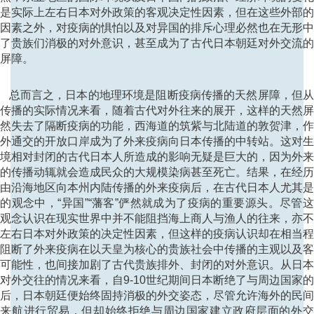
是实际上左右日本对外政策的客观决定性因素，但在这些外部
因素之外，对疫病的惧怕以及对异国的排斥心理必然也在无形
了贵族们消极的对外意识，甚至成为了古代日本朝廷对外交流
屏障。
总而言之，日本的地理环境是阻断疫病传播的天然屏障，但从
传播的实际情况来看，随着古代对外往来的展开，这样的天然
然失去了隔断疫病的功能，西海道的筑紫与北陆道的敦贺津，
外通交的开放口岸成为了外来疫病向日本传播的中转站。这对
境相对封闭的古代日本人所造成的影响无疑是巨大的，因为外
的传播动辄就会造成民众的大规模染病甚至死亡。结果，在经
由沿海地区向本州内陆传播的外来疫病后，在古代日本人尤其
的观念中，“异国”“藩客”俨然就成为了疫病的重要源头。尽管
观念认识在现实世界中并不能阻挡海上商人与渔人的往来，亦
左右日本对外政策的决定性因素，但这样的疫病认识却在相当
阻断了外来疫病在以天皇为核心的贵族社会中传播的主观以及
可能性，也间接加剧了古代贵族排外、封闭的对外意识。从日
对外交往的情况来看，自9-10世纪期间日本断绝了与周边国家
后，日本朝廷便始终固持消极的外交姿态，尽管允许海外的民
船来航进行贸易，但却始终拒绝与周边国家建立政府层面的外交