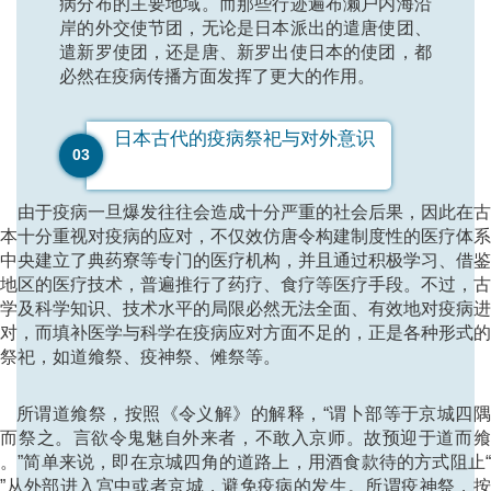
病分布的主要地域。而那些行迹遍布濑户内海沿
岸的外交使节团，无论是日本派出的遣唐使团、
遣新罗使团，还是唐、新罗出使日本的使团，都
必然在疫病传播方面发挥了更大的作用。
日本古代的疫病祭祀与对外意识
03
由于疫病一旦爆发往往会造成十分严重的社会后果，因此在古
本十分重视对疫病的应对，不仅效仿唐令构建制度性的医疗体
中央建立了典药寮等专门的医疗机构，并且通过积极学习、借
地区的医疗技术，普遍推行了药疗、食疗等医疗手段。不过，
学及科学知识、技术水平的局限必然无法全面、有效地对疫病
对，而填补医学与科学在疫病应对方面不足的，正是各种形式
祭祀，如道飨祭、疫神祭、傩祭等。
所谓道飨祭，按照《令义解》的解释，“谓卜部等于京城四隅
上而祭之。言欲令鬼魅自外来者，不敢入京师。故预迎于道而飨
。”简单来说，即在京城四角的道路上，用酒食款待的方式阻止
”从外部进入宫中或者京城，避免疫病的发生。所谓疫神祭，