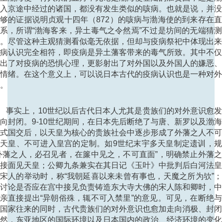
入京途中经过的诸国，都没有发生类似的咳病。也就是说，并
够的证据说明贞观十四年（872）的咳病与渤海使的到来存在
系，所谓“渤海客来，异土毒气之令然焉”不过是坊间的无端猜
。尽管这种主观猜测看似毫无依据，但却与疫病祭祀中体现出
病认识完全相符，即疫病是异土藩客带来的毒气所致。其中不
出了对疫病的恐惧心理，更影射出了对外国以及外国人的嫌恶
情绪。在这个意义上，可以说日本古代的疫病认识也是一种对
。
事实上，10世纪以后古代日本人尤其是贵族们的对外意识愈发
向封闭。9-10世纪期间，在日本先后断绝了与唐、新罗以及渤
式国交后，以天皇为核心的贵族社会中逐步形成了外藩之人不
天皇、不可进入皇宫的定制。如9世纪末宇多天皇制定遗训，
外藩之人，必召见者，在簾中见之，不可直面”，明确禁止外藩
接面见天皇；公卿九条兼实在其日记《玉叶》中批判后白河法
宋人的举动时，称“我朝延喜以来未曾有事也，天魔之所为欤”
讨论是否应在宫中接见负责铸造东大寺大佛的宋人陈和卿时，
亲直接提出“异朝俗殊，辄不可入禁里”的意见。可见，在断绝
国家往来的同时，古代贵族们的对外意识也愈加走向消极、封
然，东亚地区的国际环境以及日本国内的政治、经济环境的变