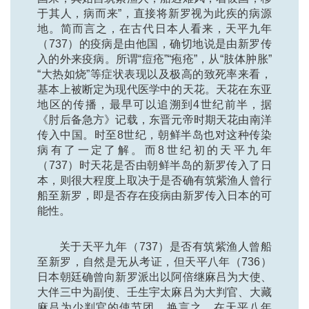
于其人，病而来”，直接将新罗视为此疾的病源
地。简而言之，在古代日本人看来，天平九年
（737）的疫病是由他国，确切地说是由新罗传
入的外来疫病。所谓“痘疮”“疱疮”，从“肢体肿胀”
“大热如烧”等症状表现以及极高的致死率来看，
基本上被断定为现代医学中的天花。天花在东亚
地区的传播，最早可以追溯到4世纪前半，据
《肘后备急方》记载，东晋元帝时期天花由南洋
传入中国。时至8世纪，朝鲜半岛也对这种传染
病有了一定了解。而8世纪初的天平九年
（737）时天花是否由朝鲜半岛的新罗传入了日
本，则很大程度上取决于是否确有筑紫渔人曾行
船至新罗，即是否存在疫病由新罗传入日本的可
能性。
关于天平九年（737）是否有筑紫渔人曾船
至新罗，自然是无从考证，但天平八年（736）
日本朝廷确曾向新罗派出以阿倍继麻吕为大使、
大伴三中为副使、壬生宇太麻吕为大判官、大藏
麻吕为少判官的使节团。换言之，在天平八年