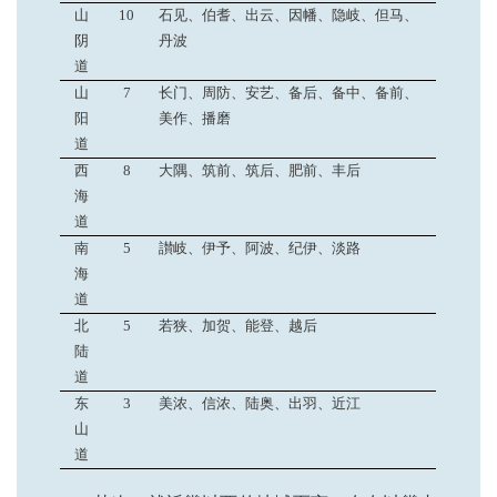
山
10
石见、伯耆、出云、因幡、隐岐、但马、
阴
丹波
道
山
7
长门、周防、安艺、备后、备中、备前、
阳
美作、播磨
道
西
8
大隅、筑前、筑后、肥前、丰后
海
道
南
5
讃岐、伊予、阿波、纪伊、淡路
海
道
北
5
若狭、加贺、能登、越后
陆
道
东
3
美浓、信浓、陆奥、出羽、近江
山
道