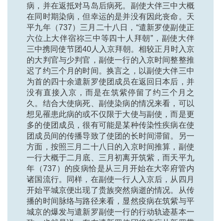
病，并在返抵对马岛后病死。副使大伴三中大概
在同时期染病，但幸运的是并没有因此丧命。天
平九年（737）三月二十八日，“遣新罗使副使正
六位上大伴宿祢三中等四十人拜朝”，副使大伴
三中携同使节团40人入京拜朝。相较正月时入京
的大判官与少判官，副使一行的入京时间整整推
迟了约三个月的时间。换言之，以副使大伴三中
为首的四十余遣新罗使团成员在返回日本后，并
没有直接入京，而是在筑紫停留了约三个月之
久。结合大使病死、副使染病的情况来看，可以
想见罹患此病的或不仅限于大使与副使，而是更
多的使团成员，很有可能是某种传染性疾病在使
团成员间的传播导致了使团的长时间滞留。另一
方面，按照三月二十八日的入京时间推算，副使
一行大概于二月底、三月初离开筑紫，而天平九
年（737）的疫病恰是从三月开始在大宰府管内
诸国流行。同样，在副使一行人入京后，从四月
开始平城京便出现了贵族突然病逝的情况。从传
播的时间脉络与路径来看，显然疫病在筑紫与平
城京的爆发与遣新罗副使一行的行动轨迹基本一