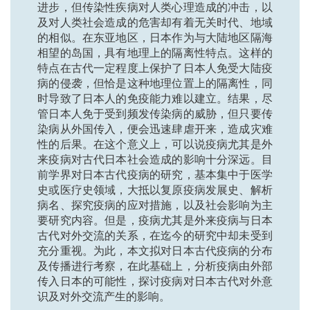
进步，但传染性疾病对人类心理造成的冲击，以
及对人类社会造成的危害却有着无关时代、地域
的相似。在东亚地区，日本作为与大陆地区隔海
相望的岛国，具有地理上的隔离性特点。这样的
特点在古代一定程度上保护了日本人免受大陆疫
病的侵袭，但恰是这种地理位置上的隔离性，同
时导致了日本人的免疫能力难以建立。结果，尽
管日本人免于受到频发传染病的威胁，但只要传
染病从外国传入，便会迅速肆虐开来，造成灾难
性的后果。在这个意义上，可以说疫病尤其是外
来疫病对古代日本社会造成的影响十分深远。目
前学界对日本古代疫病的研究，基本集中于医学
史或医疗史领域，大抵以复原疫病发展史、解析
病名、探究疫病的应对措施，以及社会影响为主
要研究内容。但是，疫病尤其是外来疫病与日本
古代对外交流的关系，在迄今的研究中却未受到
充分重视。为此，本文拟对日本古代疫病的分布
及传播进行考察，在此基础上，分析疫病由外部
传入日本的可能性，探讨疫病对日本古代对外意
识及对外交流产生的影响。