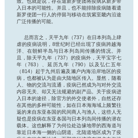
致。也就是说，存在遣新罗使团将疫病从新罗带
入日本的可能性。并且，也不能排除疫病随着遣
新罗使团一行人的停留与移动在筑紫至畿内沿途
广泛传播的可能。
总而言之，天平九年（737）在日本列岛上肆
虐的疫病说明，8世纪时已经出现了疫病跨越海
洋、在朝鲜半岛与日本列岛间传播的情况。并
且，除天平九年（737）的疫病外，天平宝字七
年（763）、延历九年（790）以及弘仁五年
（814）起于九州后遍及濑户内海沿岸地区的疫
病，也都被认为是由大陆地区传入。显然，随着
人、物的交流与流通，疫病已然成为与对外交流
内容无关、却又无法规避的副产品。关于疫病进
入日本的途径，除官方的外交使者外，自然还存
在其他的多种可能性，如在日本海海域上频繁往
返的来自东亚各国的民间商人与渔人，这些人无
疑也是疫病在东亚各国与日本列岛间传播的潜在
载体。这也解释了为何位处边缘地带的西海道与
靠近日本海一侧的山阴道、北陆道地区成为了疫