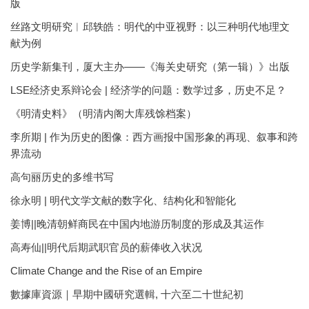
版
丝路文明研究︱邱轶皓：明代的中亚视野：以三种明代地理文
献为例
历史学新集刊，厦大主办——《海关史研究（第一辑）》出版
LSE经济史系辩论会 | 经济学的问题：数学过多，历史不足？
《明清史料》（明清内阁大库残馀档案）
李所期 | 作为历史的图像：西方画报中国形象的再现、叙事和跨
界流动
高句丽历史的多维书写
徐永明 | 明代文学文献的数字化、结构化和智能化
姜博||晚清朝鲜商民在中国内地游历制度的形成及其运作
高寿仙||明代后期武职官员的薪俸收入状况
Climate Change and the Rise of an Empire
數據庫資源｜早期中國研究選輯, 十六至二十世紀初