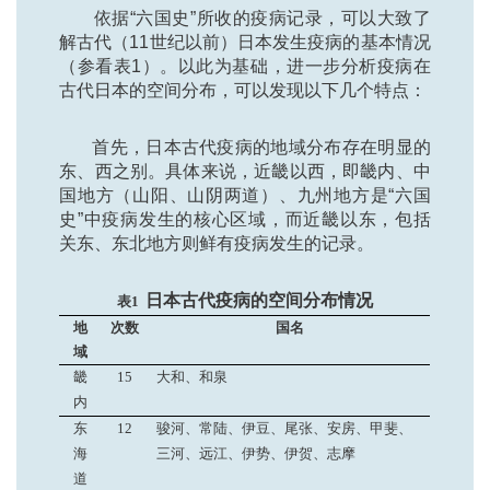
依据“六国史”所收的疫病记录，可以大致了
解古代（11世纪以前）日本发生疫病的基本情况
（参看表1）。以此为基础，进一步分析疫病在
古代日本的空间分布，可以发现以下几个特点：
首先，日本古代疫病的地域分布存在明显的
东、西之别。具体来说，近畿以西，即畿内、中
国地方（山阳、山阴两道）、九州地方是“六国
史”中疫病发生的核心区域，而近畿以东，包括
关东、东北地方则鲜有疫病发生的记录。
日本古代疫病的空间分布情况
表1
地
次数
国名
域
畿
15
大和、和泉
内
东
12
骏河、常陆、伊豆、尾张、安房、甲斐、
海
三河、远江、伊势、伊贺、志摩
道