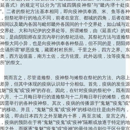
延喜式》的规定可以分为“宫城四隅疫神祭”与“畿内堺十处
”。二者的祭祀方法基本相同，即向疫神供奉酒、米、鱼等各
，但祭祀举行的地点不同，前者在皇宫、都城的四角，后者在
国间以及畿内各国与毗邻畿外各国间的十个交界处，如山城与
交界处、大和与纪伊的交界处等。所谓傩祭，由《延喜式》的
知，是由阴阳师在皇宫内举行的祭祀活动。其祭祀方法与道飨
神祭大同小异，也是向疫神供奉各种祭品，但不同的是，阴阳
念诵所谓“秽恶疫鬼，藏匿村村所所。千里之外，四方之界。
奥，西方远值嘉，南方土佐，北方佐渡。此外远境，汝等疫鬼
所”的祭文。
简而言之，尽管道飨祭、疫神祭与傩祭在祭祀的方法、内容上
差异，但其中体现的疫病认识却十分相似。首先，疫病的发生
鬼魅”“疫鬼”或“疫神”的存在。因此，在针对疫病的祭祀中，既有
六月、十二月晦日举行的道飨祭与十二月晦日举行的傩祭，也
因需举行的各种疫神祭。其次，疫病的传播源于“鬼魅”“疫鬼”或
”的移动。并且，“鬼魅”“疫鬼”或“疫神”的移动往往是由外而内
体来说，即由日本四方之外至畿内十界，再至京城、皇宫之内。
，疫病的预防在于将“鬼魅”“疫鬼”或“疫神”隔断或放逐于特定的
围之外，而驱逐“鬼魅”“疫鬼”或“疫神”的最佳地点则位于区分皇