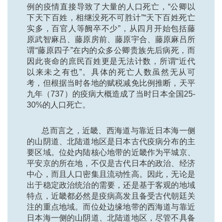
例的疫情直接导致了大量的人口死亡，“公卿以
下天下百姓，相继没死不可胜计”“天下百姓死亡
实多，百官人等阙卒不少”，从四月开始包括藤
原武智麻吕、藤原房前、藤原宇合、藤原麻吕所
谓“藤原四子”在内的众多公卿贵族先后病死，而
因此丧命的庶民百姓更是无法计数，所谓“近代
以来未之有也”。具体的死亡人数虽然无从可
考，但根据当时各地的赋税减免比例推断，天平
九年（737）的疫病大概造成了当时日本全国25-
30%的人口死亡。
总而言之，近畿、西海道与靠近日本海一侧
的山阴道、北陆道地区是日本古代疫病分布的主
要区域。位处内陆核心地带的近畿作为平城京、
平安京的所在地，不仅是古代日本的政治、经济
中心，而且人口密集且流动性高。因此，无论是
出于稳定政治统治的需要，还是基于客观的地域
特点，近畿都必然是疫病高发且备受古代朝廷关
注的重点地域。而位处边缘地带的西海道与靠近
日本海一侧的山阴道、北陆道地区，尽管不具备