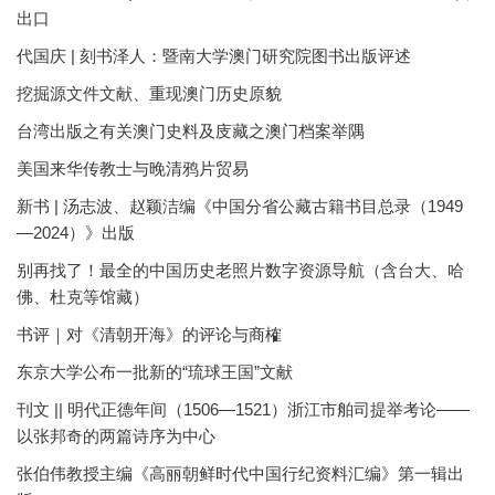
出口
代国庆 | 刻书泽人：暨南大学澳门研究院图书出版评述
挖掘源文件文献、重现澳门历史原貌
台湾出版之有关澳门史料及庋藏之澳门档案举隅
美国来华传教士与晚清鸦片贸易
新书 | 汤志波、赵颖洁编《中国分省公藏古籍书目总录（1949
—2024）》出版
别再找了！最全的中国历史老照片数字资源导航（含台大、哈
佛、杜克等馆藏）
书评｜对《清朝开海》的评论与商榷
东京大学公布一批新的“琉球王国”文献
刊文 || 明代正德年间（1506—1521）浙江市舶司提举考论——
以张邦奇的两篇诗序为中心
张伯伟教授主编《高丽朝鲜时代中国行纪资料汇编》第一辑出