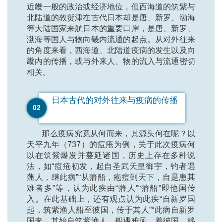
近畿一般的政治或经济地位，但西海道的筑紫与
北陆道的敦贺津在古代日本却是唐、新罗、渤海
等大陆国家来航日本的重要口岸，是唐、新罗、
渤海等国人与物向畿内流通的起点。从对外往来
的角度来看，西海道、北陆道疫病的发生以及向
畿内的传播，或与外来人、物的流入与流通密切
相关。
日本古代的对外往来与疫病的传播
02
那么疫病究竟从何而来，其源头何在呢？以
天平九年（737）的痘疮为例，关于此次疫病何
以在筑紫爆发并蔓延诸国，历史上存在多种说
法，如“痘疮初发，起自圣武天皇御宇，钓者遇
藩人，继此病”“从藩船，疱痘到天下，自是患其
难者多”等，认为此疾由“藩人”“藩船”即他国传
入。在此基础上，还有观点认为此疾“自新罗国
起，筑紫渔人船至彼国，传于其人”“此病自新罗
国来，其始自筑紫渔人，船遇难风，着彼国，移