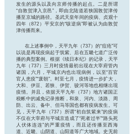
发生的源头以及向京师传播的起点。二是所谓
“自敦贺津入京邑”，即由北陆道若狭国敦贺津传
播至京城的路径。圣武天皇年间的疫病、贞观十
四年（872）平安京的“咳逆病”即被认为由敦贺
津传播而来。
在上述事例中，天平九年（737）的“痘疮”可
以说是再现疫病起于筑紫、后在五畿七道广泛传
播的典型案例。根据《续日本纪》的记录，天平
九年（737）三月时疫情最初出现在大宰府管内
诸国，六月，平城京内也出现病例，以至“百官
官人患疫”“废朝”。时至七月，疫情进一步扩大，
大和、伊豆、若狭、伊贺、骏河等地也相继出现
疫情。并且，依据天平九年（737）地方诸国正
税帐中的减免记录推断，和泉、河内、淡路、周
防、出云、备中、但马等国也都有疫病发生。可
见，天平九年（737）所谓“初自筑紫来”的疫病
不仅在大宰府与平城京造成了“死者过半”“路头死
人伏体连连”的严重疫情，而且还传播至西海
道、近畿、山阴道、山阳道等广大地域。史无前