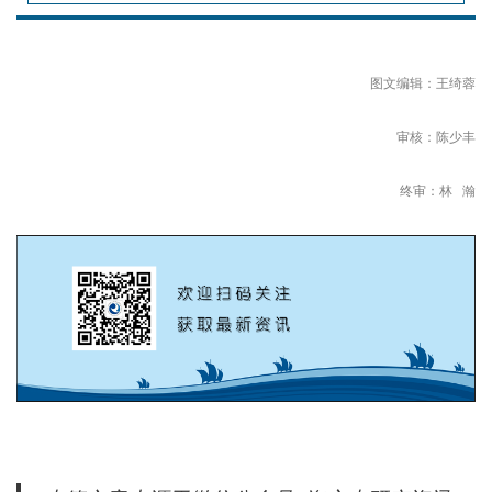
图文编辑：王绮蓉
审核：陈少丰
终审：林 瀚