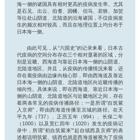
海一侧的诸国具有相对更高的疫病发生率。尤其
是石见、出云、伯耆、因幡、但马、若狭、加贺
等位处山阴道、北陆道的沿海诸国，不仅疫病发
生的频次相对较高，而且在地理位置上均分布于
日本海一侧。
由此可见，从“六国史”的记录来看，日本古
代疫病的空间分布存在三个相对显著的区域，分
别是近畿、西海道与靠近日本海一侧的山阴道、
北陆道地区。并且，从疫病的传播情况来看，还
存在着疫病由边缘向核心部，即由西海道及靠近
日本海一侧的山阴道、北陆道地区向近畿传播的
倾向性。具体来说，即在西海道、靠近日本海一
侧的山阴道、北陆道地区与近畿地区之间，存在
着两条常见的疫病传播路径：一是所谓“自筑紫
入京师”，即由西海道传播至京城的路径。在天
平九年（737）、正历五年（994）、长保二年
（1000）以及宽仁四年（1020）发生的疫病记
录中，所谓“初自筑紫来”“起自镇西及京师”的表
述都说明筑紫、镇西也就是西海道被视为了疫病