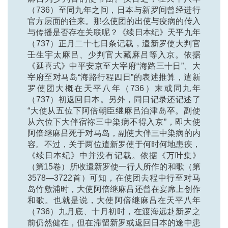
（736）至同九年之间，日本与新罗间曾经进行
官方层面的往来。那么使团的出使与疫病的传入
与传播是否存在关联呢？《续日本纪》天平九年
（737）正月二十七日条记载，遣新罗使大判官
壬生宇太麻吕、少判官大藏麻吕等入京。依据
《延喜式》中平安京至大宰府“海路三十日”、大
宰府至对马岛“海路行程四日”的表述推算，遣新
罗使团大概在天平八年（736）末或同九年
（737）初返回日本。另外，同日记录还记述了
“大使从五位下阿倍朝臣继麻吕泊津岛卒。副使
从六位下大伴宿祢三中染病不得入京”，即大使
阿倍继麻吕死于对马岛，副使大伴三中染病的内
容。不过，关于两位遣新罗使于何时何地患疾，
《续日本纪》中并没有记载。依据《万叶集》
（第15卷）所收遣新罗使一行人所作的和歌（第
3578—3722首）可知，在使团去程中行至对马
岛竹敷浦时，大使阿倍继麻吕还曾在宴席上创作
和歌。也就是说，大使阿倍继麻吕在天平八年
（736）九月底、十月初时，在渡海远赴新罗之
前仍然健在，但在滞留新罗或返回日本的途中患