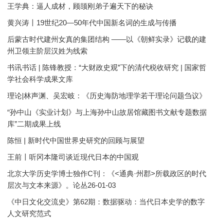
王学典：逼人成材，顾颉刚弟子遍天下的秘诀
黄兴涛丨19世纪20—50年代中国新名词的生成与传播
后蒙古时代建州女真的集团结构 ——以《朝鲜实录》记载的建
州卫领主阶层汉姓为线索
书讯书话 | 陈锋教授：“大财政史观”下的清代税收研究 | 国家哲
学社会科学成果文库
理论|林声渊、吴宏岐：《历史海防地理学若干理论问题刍议》
“孙中山《实业计划》与上海孙中山故居馆藏图书文献专题数据
库”二期成果上线
陈恒 | 新时代中国世界史研究的回顾与展望
王前丨听冈本隆司谈近现代日本的中国观
北京大学历史学博士独作C刊：《<通典·州郡>所载政区的时代
层次与文本来源》。论丛26-01-03
《中日文化交流史》第62期：数据驱动：当代日本史学的数字
人文研究范式