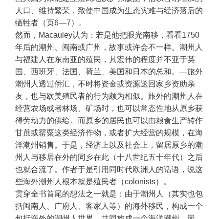
人口、维持繁荣，致使中国成为生态灾难与经济落后的
牺牲者（页6—7）。
然而，Macauley认为：若是他把眼光南移，看看1750
年后的潮州、闽南或广州，故事或许会不一样。潮州人
与福建人在东南亚的殖民，其宏伟的程度并不亚于英
国、西班牙、法国、荷兰、美国和日本的总和。—旅外
潮州人透过侨汇，不时将资金或资源送回家乡资助亲
友，也与欧美殖民者的行为颇为相似。旅外的潮州人在
经营农场或者林场、矿场时，也可以常态性地从原乡获
得劳动力的供给。而原乡的居民也可以由粮食生产转作
甘蔗或罂粟这类经济作物，或者扩大经营的规模，在海
洋潮州销售。于是，经济上以及社会上，留居原乡的潮
州人与移居在外的同乡在此（十八世纪五十年代）之后
也就合流了。作者于是引用同时代欧洲人的话语，说这
些海外潮州人根本就是殖民者（colonists）。
贯穿全书首尾的想法之一就是：由于潮州人（其实也包
括闽南人、广府人、客家人等）的海外移民，构成一个
包括海外的潮州人世界，共同构成一个海洋潮州。因