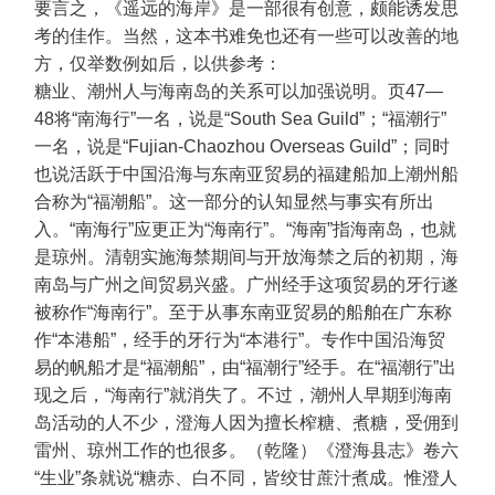
要言之，《遥远的海岸》是一部很有创意，颇能诱发思
考的佳作。当然，这本书难免也还有一些可以改善的地
方，仅举数例如后，以供参考：
糖业、潮州人与海南岛的关系可以加强说明。页47—
48将“南海行”一名，说是“South Sea Guild”；“福潮行”
一名，说是“Fujian-Chaozhou Overseas Guild”；同时
也说活跃于中国沿海与东南亚贸易的福建船加上潮州船
合称为“福潮船”。这一部分的认知显然与事实有所出
入。“南海行”应更正为“海南行”。“海南”指海南岛，也就
是琼州。清朝实施海禁期间与开放海禁之后的初期，海
南岛与广州之间贸易兴盛。广州经手这项贸易的牙行遂
被称作“海南行”。至于从事东南亚贸易的船舶在广东称
作“本港船”，经手的牙行为“本港行”。专作中国沿海贸
易的帆船才是“福潮船”，由“福潮行”经手。在“福潮行”出
现之后，“海南行”就消失了。不过，潮州人早期到海南
岛活动的人不少，澄海人因为擅长榨糖、煮糖，受佣到
雷州、琼州工作的也很多。（乾隆）《澄海县志》卷六
“生业”条就说“糖赤、白不同，皆绞甘蔗汁煮成。惟澄人