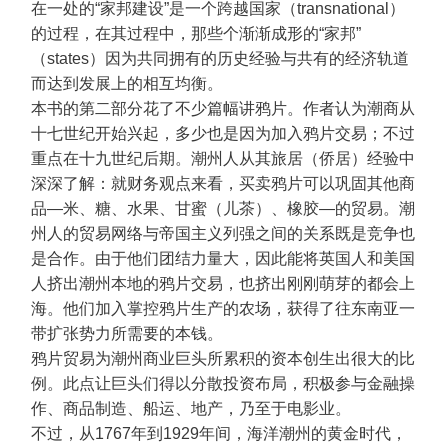
在一处的“家邦建设”是一个跨越国家（transnational）
的过程，在其过程中，那些个渐渐成形的“家邦”
（states）因为共同拥有的历史经验与共有的经济轨道
而达到发展上的相互均衡。
本书的第二部分花了不少篇幅讲鸦片。作者认为潮商从
十七世纪开始兴起，多少也是因为加入鸦片交易；不过
重点在十九世纪后期。潮州人从其旅居（侨居）经验中
深深了解：就财务观点来看，买卖鸦片可以巩固其他商
品—米、糖、水果、甘蜜（儿茶）、橡胶—的贸易。潮
州人的贸易网络与帝国主义列强之间的关系既是竞争也
是合作。由于他们团结力量大，因此能将英国人和美国
人挤出潮州本地的鸦片交易，也挤出刚刚萌芽的都会上
海。他们加入掌控鸦片生产的农场，获得了往东南亚一
带扩张势力所需要的本钱。
鸦片贸易为潮州商业巨头所累积的资本创生出很大的比
例。此点让巨头们得以分散投资布局，积极参与金融操
作、商品制造、船运、地产，乃至于电影业。
不过，从1767年到1929年间，海洋潮州的黄金时代，