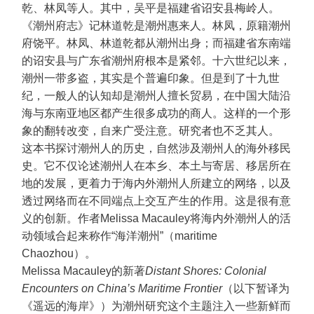
乾、林凤等人。其中，吴平是福建省诏安县梅岭人。
《潮州府志》记林道乾是潮州惠来人。林凤，原籍潮州
府饶平。林凤、林道乾都从潮州出身；而福建省东南端
的诏安县与广东省潮州府根本是紧邻。十六世纪以来，
潮州一带多盗，其实是个普遍印象。但是到了十九世
纪，一般人的认知却是潮州人擅长贸易，在中国大陆沿
海与东南亚地区都产生很多成功的商人。这样的一个形
象的翻转改变，自来广受注意。研究者也不乏其人。
这本书探讨潮州人的历史，自然涉及潮州人的海外移民
史。它不仅论述潮州人在本乡、本土与寄居、移居所在
地的发展，更着力于海内外潮州人所建立的网络，以及
透过网络而在不同端点上交互产生的作用。这是很有意
义的创新。作者Melissa Macauley将海内外潮州人的活
动领域合起来称作“海洋潮州”（maritime
Chaozhou）。
Melissa Macauley的新著
Distant Shores: Colonial
Encounters on China’s Maritime Frontier
（以下暂译为
《遥远的海岸》）为潮州研究这个主题注入一些新鲜而