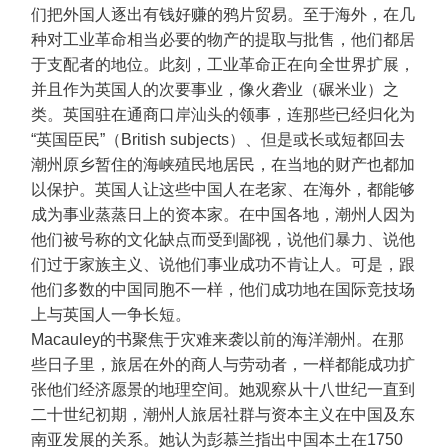
们把外国人逐出有钱好赚的鸦片贸易。至于海外，在几
种对工业革命相当必要的物产的提取与批售，他们都居
于支配者的地位。此刻，工业革命正在向全世界扩展，
并且作为英国人的次要事业，像火砻业（碾米业）之
类。英国驻在通商口岸汕头的领事，连那些已经归化为
“英国臣民”（British subjects）、但是或长或短都回去
潮州原乡暂住的海峡殖民地居民，在当地的财产也都加
以保护。英国人让这些中国人在老家、在海外，都能够
成为事业蒸蒸日上的资本家。在中国各地，潮州人因为
他们被号称的文化缺点而受到鄙视，说他们暴力、说他
们过于家族主义、说他们事业成功不肯让人。可是，跟
他们多数的中国同胞不一样，他们成功地在国际竞技场
上与英国人一争长短。
Macauley的书聚焦于灾难来袭以前的海洋潮州。在那
些日子里，旅居在外的商人与劳动者，一样都能成功扩
张他们经济愿景的地理空间。她观察从十八世纪一直到
二十世纪初期，潮州人旅居社群与资本主义在中国及东
南亚发展的关系。她认为彭慕兰指出中国本土在1750