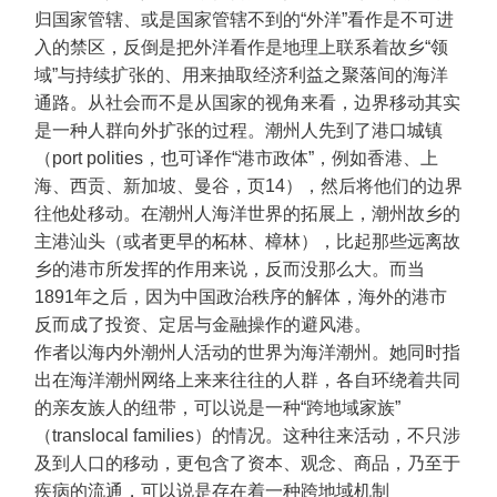
归国家管辖、或是国家管辖不到的“外洋”看作是不可进
入的禁区，反倒是把外洋看作是地理上联系着故乡“领
域”与持续扩张的、用来抽取经济利益之聚落间的海洋
通路。从社会而不是从国家的视角来看，边界移动其实
是一种人群向外扩张的过程。潮州人先到了港口城镇
（port polities，也可译作“港市政体”，例如香港、上
海、西贡、新加坡、曼谷，页14），然后将他们的边界
往他处移动。在潮州人海洋世界的拓展上，潮州故乡的
主港汕头（或者更早的柘林、樟林），比起那些远离故
乡的港市所发挥的作用来说，反而没那么大。而当
1891年之后，因为中国政治秩序的解体，海外的港市
反而成了投资、定居与金融操作的避风港。
作者以海内外潮州人活动的世界为海洋潮州。她同时指
出在海洋潮州网络上来来往往的人群，各自环绕着共同
的亲友族人的纽带，可以说是一种“跨地域家族”
（translocal families）的情况。这种往来活动，不只涉
及到人口的移动，更包含了资本、观念、商品，乃至于
疾病的流通，可以说是存在着一种跨地域机制