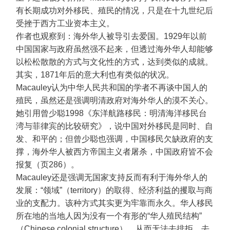
有长期成功对外移民、殖民的情况，只是在十九世纪后
受挫于西方工业资本主义。
作者也观察到：海外华人被导引去爱国。1929年以前
中国国家与政府虽然强不起来，但透过海外华人却能够
以松松散散的方式与文化性的方式，达到类似的成就。
其实，1871年后的意大利也有类似的状况。
Macauley认为中华人民共和国的学者不再谈中国人的
殖民，虽然还是强调明清政府对海外华人的漠不关心。
她引用曾少聪1998《东洋航路移民：明清海洋移民台
湾与菲律宾的比较研究》，说中国对外移民是同时、自
发、和平的；但曾少聪也强调，中国移民欠缺政府的支
撑，海外华人被西方帝国主义者屠杀，中国政府皆不会
报复（页286）。
Macauley还是强调无国家支持反而有利于海外华人的
发展：“领域”（territory）的取得、经济利益的攫取与商
业的支配力。该种方式其实更为牢靠而永久。华人移民
所在地的当地人因为没有一个有形的“华人殖民结构”
（Chinese colonial structure），从而无法去排拒、去