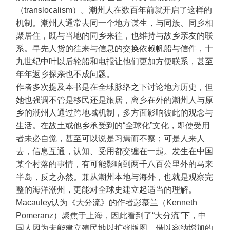
（translocalism）。潮州人在数百年前就开启了这样的
机制。潮州人通常去同一个地方谋生，与同族、同乡相
聚居住，既与当地的同乡来往，也维持与故乡亲友的联
系。早先人货的往来与信息的交换依赖帆船与信件，十
九世纪中叶以后轮船和电报让他们更加方便联系，甚至
年年返乡探亲也不成问题。
作者多次提及本书是在全球脉络之下讨论地方历史，但
她也强调不管是移民还是旅居，离乡在外的潮州人与原
乡的潮州人通过跨地域机制，多方面影响彼此的观念与
生活。在故土或他乡承受到的“全球化”文化，即使受用
者未必自觉，甚至可以说是习焉而不察；可是人来人
去，信息互通，认知、受用都交缠在一起。发生在中国
某个村落的事情，有可能影响到两千八百公里外的马来
半岛，反之亦然。兼从潮州本地与海外，也就是观察完
整的海洋潮州，更能对全球史建立起适当的理解。
Macauley认为《大分流》的作者彭慕兰（Kenneth
Pomeranz）聚焦于上海，因此看到了“大分流”下，中
国人因为未能建立殖民地以扩张版图，借以容纳增加的