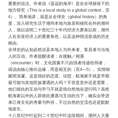
重要的说法。作者说《遥远的海岸》是在全球脉络下的
地方研究（This is a local study in a global context，页
4）。简单地讲，就是从全球史（global history）的角
度，深入研究生活于潮州本地与旅居和移民在外的潮州
人，借以说明二十世纪三十年代经济大萧条以前，潮州
人在东亚经济上的重要角色，以及这种情况形成的历史
根由。
全球史的认知必然涉及本地人与外来者、客居者与当地
人的互动。作者提醒读者：在接触／相遇
（encounter）时，文化因素不只由强者传递给弱者，
或说由核心推向边缘，而是相互的（页4—5）。实情细
腻而深邃。这是很好的态度。试想：航海家不就是早期
最可能与其他民族遭遇的人吗？不管是意外还是需要，
他们彼此的互动与学习不就是很自然地在进行吗？虽然
航海家以外的人群彼此遭遇与互动的当下，确实会带进
来己身文化的考量与矜持，不过自然的交流也还是默默
地发生。
十八世纪中叶起到二十世纪中叶这段期间，潮州人大量