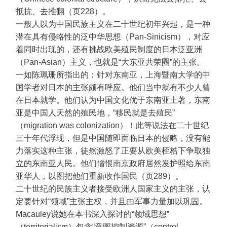
抵抗、去推翻（页228）。
一般人以为中国民族主义在二十世纪初年兴起，是一种
潜在具有侵略性的泛中华思想（Pan-Sinicism），对应
着同时出现的，还有挑战欧美殖民制度的日本泛亚洲
（Pan-Asian）主义，也就是“大东亚共荣圈”的主张。
一如陈珮珊所指出的：针对东南亚，上海暨南大学的中
国学者对日本的主张颇有呼应。他们当中就有不少人曾
在日本就学。他们认为中国文化优于东南亚土著，东南
亚是中国人天然的殖民地，“移民就是去殖民”
（migration was colonization）！此等说法在二十世纪
三十年代浮现，但是中国随即面临日本的侵略，没有能
力落实这种主张，徒然激怒了正要从欧美桎梏下争取独
立的东南亚人民。他们憎恨南京政府居然发护照给东南
亚华人，以图把他们重新收作国民（页289）。
二十世纪的民族主义者接受欧洲人国家主义的主张，认
定要针对“领域”主张主权，并且由军事力量加以巩固。
Macauley说她在本书深入探讨的“领域思想”
（territorialism）包含“意图控制资源”（control