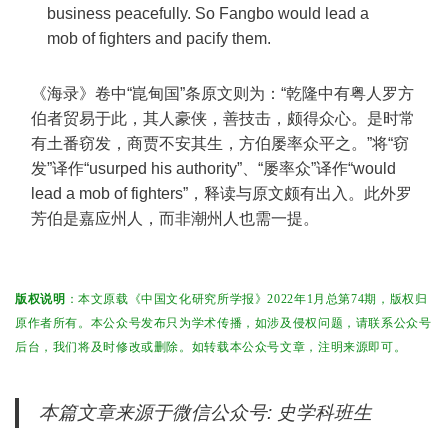
business peacefully. So Fangbo would lead a
mob of fighters and pacify them.
《海录》卷中“崑甸国”条原文则为：“乾隆中有粤人罗方
伯者贸易于此，其人豪侠，善技击，颇得众心。是时常
有土番窃发，商贾不安其生，方伯屡率众平之。”将“窃
发”译作“usurped his authority”、“屡率众”译作“would
lead a mob of fighters”，释读与原文颇有出入。此外罗
芳伯是嘉应州人，而非潮州人也需一提。
版权说明
：本文原载《中国文化研究所学报》2022年1月总第74期，版权归
原作者所有。本公众号发布只为学术传播，如涉及侵权问题，请联系公众号
后台，我们将及时修改或删除。如转载本公众号文章，注明来源即可。
本篇文章来源于微信公众号: 史学科班生