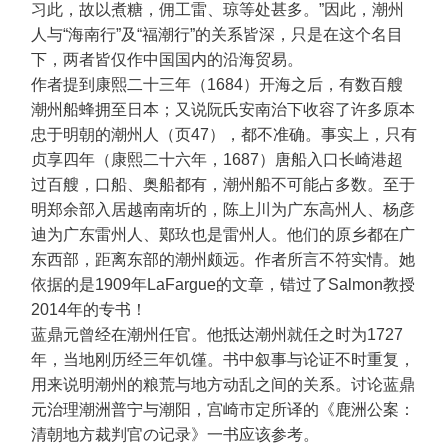
习此，故以煮糖，佣工雷、琼等处甚多。”因此，潮州
人与“海南行”及“福潮行”的关系皆深，只是在这个名目
下，两者皆仅作中国国内的沿海贸易。
作者提到康熙二十三年（1684）开海之后，有数百艘
潮州船蜂拥至日本；又说阮氏安南治下收容了许多原本
忠于明朝的潮州人（页47），都不准确。事实上，只有
贞享四年（康熙二十六年，1687）唐船入口长崎港超
过百艘，口船、奥船都有，潮州船不可能占多数。至于
明郑余部入居越南南圻的，陈上川为广东高州人、杨彦
迪为广东雷州人、鄚玖也是雷州人。他们的原乡都在广
东西部，距离东部的潮州颇远。作者所言不符实情。她
依据的是1909年LaFargue的文章，错过了Salmon教授
2014年的专书！
蓝鼎元曾经在潮州任官。他抵达潮州就任之时为1727
年，当地刚历经三年饥馑。书中叙事与论证不时重复，
用来说明潮州的粮荒与地方动乱之间的关系。讨论蓝鼎
元治理潮洲普宁与潮阳，宫崎市定所译的《鹿洲公案：
清朝地方裁判官の记录》一书应该参考。