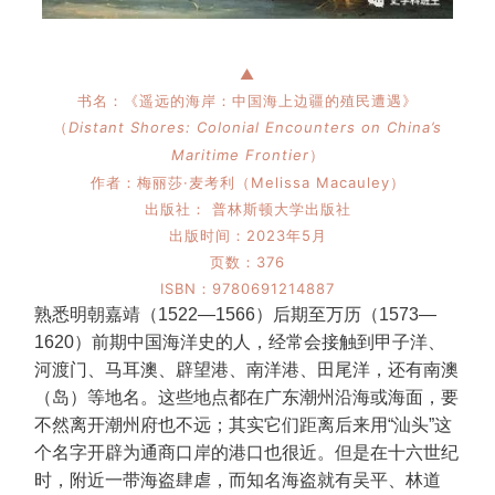
▲
书名：《遥远的海岸
：
中国海上边疆的殖民遭遇
》
（
Distant Shores: Colonial Encounters on China’s
Maritime Frontie
r
）
作者：梅丽莎·麦考利（
Melissa
Macaule
y
）
出版社： 普林斯顿大学出版社
出版时间：2023年5月
页数：376
ISBN：9780691214887
熟悉明朝嘉靖（1522—1566）后期至万历（1573—
1620）前期中国海洋史的人，经常会接触到甲子洋、
河渡门、马耳澳、辟望港、南洋港、田尾洋，还有南澳
（岛）等地名。这些地点都在广东潮州沿海或海面，要
不然离开潮州府也不远；其实它们距离后来用“汕头”这
个名字开辟为通商口岸的港口也很近。但是在十六世纪
时，附近一带海盗肆虐，而知名海盗就有吴平、林道