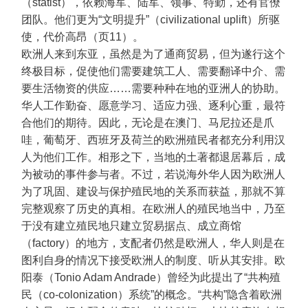
（statist），依赖海军、陆军、领事、特勤，还有官僚
团队。他们更为“文明提升”（civilizational uplift）所驱
使，代价高昂（页11）。
欧洲人来到东亚，虽然是为了通商贸易，但为遂行这个
终极目标，促使他们需要建筑工人、需要翻译中介、需
要生活物资的供应……需要种种在地的亚洲人的协助。
华人工作勤奋、愿意学习、适应力强、逐利心重，最符
合他们的期待。因此，无论是在澳门、马尼拉还是爪
哇，葡萄牙、西班牙及荷兰的欧洲殖民者都充分利用汉
人为他们工作。相形之下，当地的土著都退居幕后，成
为被动的事件参与者。不过，若说海外华人因为欧洲人
为了巩固、建设与保护殖民地的关系而获益，那就不算
完整观察了历史的真相。在欧洲人的殖民地当中，乃至
于没有建立殖民地只建立贸易据点、成立商馆
（factory）的地方，支配者仍然是欧洲人，华人则是在
图利自身的情况下接受欧洲人的制度、听从其安排。欧
阳泰（Tonio Adam Andrade）曾经为此提出了“共构殖
民（co-colonization）系统”的概念。“共构”隐含着欧洲