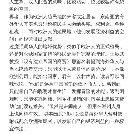
人主导、汉人配合的意味，比较贴切，也比较容许有想
象的空间。
再者，作为欧洲人殖民地的来客或定居者，东南亚的海
外华人其实也透过给殖民主人缴纳头税、权利金、各种
租税……而对欧洲人的殖民地（他们发展经济利益的空
间）的经营做出贡献。
过度强调华人的地域优势，类似于欧洲人的正式殖民，
还是对欠缺国家支持的移民处境作完整的理解。王赓武
教授〈没有建立帝国的商贾〉那篇名着提到海外华人与
当地统治者交涉，只能以个人或群体的身分办理，不像
欧洲公司，能抬出国家、君主，以壮声势。读者可以回
味他说：“他们是远离中国省份的低下商人，远离朝廷
只能靠自己的聪明才智生活，发挥冒险的才能，遇到困
难时，只能依靠同族、同乡和强烈的闽南乡土忠诚来帮
助他们渡过难关。”虽然是讲闽南人，但用在潮州人身
上也同样有效。“共构殖民”也可以说是海外华人暂时依
附或配合欧洲殖民者，以发展自己的经济利益的一种权
宜作法。