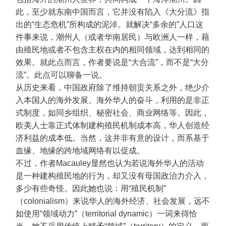
此，至少就东南中国而言，它并没有陷入《大分流》指
出的“生态危机”所构成的泥淖。就解决“多余的”人口这
件事来说，潮州人（或者华南居民）与欧洲人一样，藉
由殖民地或者不包含主权在内的相同领域，达到相同的
效果。就此点而言，作者要说是“大合流”，而不是“大分
流”。此点可以聊备一说。
从历史来看，中国政府除了维持朝贡关系之外，绝少介
入本国人的海外发展。海外华人的奋斗，利用的是非正
式制度，如同乡组织、秘密社会、商业网络等。因此，
欧美人士靠正式体制建构殖民机制成本高，华人创造经
济利益的成本低。当然，这并非有意的设计，而系基于
血缘、地缘的跨地域网络有以促成。
不过，作者Macauley显然也认为若说海外华人的活动
是一种建构殖民地的行为，却又没有母国政治力介入，
多少有些奇怪。因此她也说：用“殖民机制”
（colonialism）来说华人的海外经济、社会发展，远不
如使用“领域动力”（territorial dynamic）一词来得恰