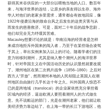
获得其米谷供应的一大部分以喂饱当地的人口。数百年
来，与海洋世界的连结，让原乡的亲友得以生存。海外
华人对他们的老家乡里需求，通常都会有效地回应，像
1922年侵袭沿海的致命台风之后发生的这类灾害与从
而发生的慈善救济。可是，面对二十年后的战争悲剧，
他们却完全无力纾缓其苦难。
Macauley想要讨论的就是：华南沿海的经营者是怎样
来成功地拒斥外国来的闯入者，乃至于在某些场合凌驾
于其上，举出实例来加入以上的讨论。随着学者们的注
意力转移到潮州，尤其是纳入整个潮州人的海洋世界
时，针对帝国主义在中国活动历史的认识显然就要改观
了。潮州地区在第二次鸦片战争（1856–1860）之后对
西方人“开放”，然而潮州本地的人民却阻止英国人在潮
州地区自由旅行几乎长达十年之久。叫外国商人惊恐不
已的是跨地域（translocal）的企业家依然充分掌控着
区域内的经济，逼迫欧洲人要照着潮州人的方式做生
意。先不说船运的部门，光是在潮州老家，他们就让欧
美经济势力靠边站了。在上海一带的长江下游地区，他