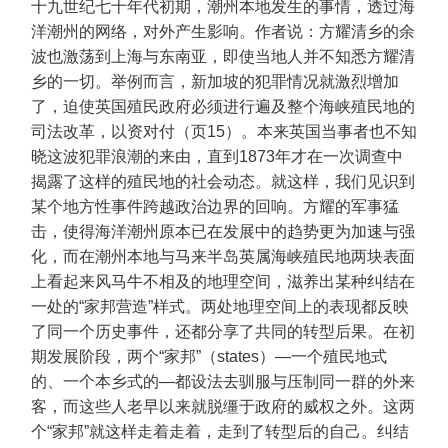
十九世纪七十年代初期，潮州本地发生的事情，透过海
洋潮州的网络，对外产生影响。作者说：方耀清乡的余
波也激荡到上海与东南亚，即使当地人并不知悉方耀清
乡的一切。举例而言，新加坡的犯罪情况就激烈增加
了，迫使英国殖民政府必须进行遍及整个海峡殖民地的
司法改革，以资对付（页15）。本来英国当事者也不知
晓这波犯罪浪潮的来由，直到1873年才在一次调查中
揭露了这样的殖民地的社会动态。就这样，我们见识到
某个地方性事件跨越政治边界的回响。方耀的军事猛
击，使得海洋潮州原本已在发展中的趋势更为加速与强
化，而在潮州本地与马来半岛英属海峡殖民地两块表面
上看起来风马牛不相及的地理空间，滋养出某种纠结在
一处的“家邦营造”样式。两处地理空间上的表现都反映
了同一个历史事件，还都分享了共同的转型后果。在初
期发展阶段，两个“家邦”（states）—一个殖民地式
的、一个本乡式的—都设法去驯服与压制同一群的外来
客，而这些人老早以来就脱缰于政府的威权之外。这两
个“家邦”就这样走着走着，走到了转型后的自己。纠结