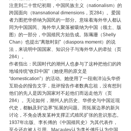
注意到二十世纪初期，中国民族主义（nationalism）的
跨国面向（transnational dimensions，页284）。爱国
者力图把华侨纳为国民的一部分。意味着海外华人都认
同为中国国民、海外华人聚落被吸纳为中国（领土、版
图）的一部分，中国殖民方始告成。陈珮珊（Shelly
Chan）也提出“离散时刻”（diaspora moment）的说
法，来说明中国国家、知识分子与海外华人的牵扯（页
284）。
作者指出：民国时代的潮州人也参与了这种把他们的跨
地域传统“收归中国”（她使用的原文是
“domestication”）的活动。她使用了一段南洋汕头华侨
互助会的报告文字，批评报告作者数典忘祖，没有想到
他们的先人是因为国家对不起他们而远走他方（页
284）。无论如何，潮州人的历史、华侨史与中国近现
代史，都触及到“边界”拓展的问题。而拓展边界的新兴
讨论，不免会诱发某种支撑正式殖民扩张的意识形态。
1937年出版、李长傅的《中国殖民史》为其代表作，
至今还在被人引用。Macauley认为李长傅氏认为中国