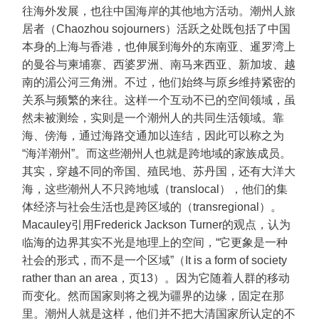
往海外发展，也往中国海岸的其他地方活动。潮州人旅
居者（Chaozhou sojourners）活跃之处既包括了中国
本身的上海与香港，也伸展到海外的东南亚、暹罗湾上
的曼谷与柬埔寨、西婆罗洲、南马来西亚、新加坡、越
南的湄公河三角洲。不过，他们始终与原乡维持紧密的
关系与频繁的来往。这样一个互动不已的空间领域，虽
然未被测绘，实则是一个潮州人的共同生活领域。靠
海、傍海，通过海路交通加以连结，因此可以称之为
“海洋潮州”。而这些潮州人也就是跨地域的家族成员。
其实，穿越不同的帝国、殖民地、苏丹国，还有大洋大
海，这些潮州人不只跨地域（translocal），他们的集
体经济与社会生活也是跨区域的（transregional）。
Macauley引用Frederick Jackson Turner的观点，认为
临海的边界其实不光是地理上的空间，“它更象是一种
社会的形式，而不是一个区域”（It is a form of society
rather than an area，页13）。因为它随着人群的移动
而变化。然而国家则将之视为疆界的边缘，固定在那
里。潮州人就是这样，他们并不把大清国家所认定的不