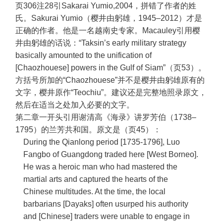
页306注28引Sakarai Yumio,2004，拼错了作者的姓
氏。Sakurai Yumio（樱井由躬雄，1945–2012）才是
正确的作者。他是一名越南史专家。Macauley引用樱
井由躬雄的话说：“Taksin’s early military strategy
basically amounted to the unification of
[Chaozhouese] powers in the Gulf of Siam”（页53）。
方括号所加的“Chaozhouese”并不是樱井由躬雄原有的
文字，樱井原作“Teochiu”。建议还是完整地照录原文，
然后在适当之处加入必要的文字。
第二章一开头引用谢清高《海录》讲罗芳伯（1738–
1795）的兰芳共和国。原文是（页45）：
During the Qianlong period [1735-1796], Luo
Fangbo of Guangdong traded here [West Borneo].
He was a heroic man who had mastered the
martial arts and captured the hearts of the
Chinese multitudes. At the time, the local
barbarians [Dayaks] often usurped his authority
and [Chinese] traders were unable to engage in