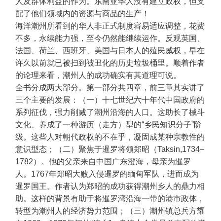
人及群体利益的作为。东南亚华人没有建立政权，但支
配了他们领域内的资源与商品的生产！
海洋潮州所看到的华人非正式制度容易适应调整，花费
不多，永续能力强，至今仍然能继续运作。反观英国、
法国、荷兰、西班牙、美国与日本人的殖民威权，早在
许久以前就已被扫到被丑化的历史垃圾桶里。顺着作者
的论理来看，潮州人的成功确实有其道理可说。
全书分成两大部分。第一部分共四章，前三章其实讲了
三个主要的发展：（一）十七世纪六十年代中国政府的
系列征伐，强力削减了潮州沿海的人口。这助长了械斗
文化、养成了一种游历（走方）型的“乡民知识分子”阶
级。这些人对朝代政权的不在乎，凝固成某种宗教性的
意识型态；（二）聚焦于暹罗将领郑昭（Taksin,1734–
1782）。他的父亲来自中国广东澄海，母亲为暹罗
人。1767年郑昭大败入侵暹罗的缅甸军队，进而成为
暹罗国王。作者认为郑昭的成功获得潮州乡人的鼎力相
助。这样的背景有助于将暹罗湾沿海一带的港市政体，
转型为潮州人的经济势力范围；（三）潮州镇总兵方耀