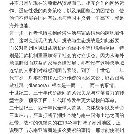
并不只是呈现在这项毒品贸易而已。相互合作的网络运
作、适应性强的商务策略，以及顽固坚定的团结心，使
他们不但能在国内有效地与帝国主义者一争高下，就是
海外也能。
进一步，作者也留意到经济生活与家族结构的跨地域性
质—这对克服现代的人口挑战与生态挑战是如此必要—
而又对潮州区域日益增长的阶级不平等也影响至巨。特
别是汇款机制重重加深了社会的对立状态。因为从海外
亲属慷慨而获益的家族兴隆发展，那些没有这种跨地域
连结的人家相对就感到困苦萦绕。到了二十世纪二十年
代前夕，对那些有移民海外传统的地区来说，财富跟离
散社群（diaspora）根本是一而二、二而一的事情。二
十世纪二、三十年代阶级间的紧张关系与村落暴力的转
型性质，预示了四十年代即将发生更大规模的革命。
二十世纪三、四十年代全球大萧条、总体战争以及革命
三重冲击，严重打断了潮州本地与南中国海土地之间的
纽带。战时的饥馑真的在1943年打垮了潮州地区，正
说明了与东南亚通商是多么要紧的事情，那才能使潮州