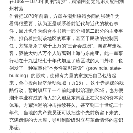
在1869—1873年间的“清乡”，肃清由会党兄弟支配的潮
州村落。
作者把1870年前后，方耀在潮州绥靖乡间的强硬作为
看得很重要，认为正是联系着前近代与近代的核心事
件，因此也作为绾合本书第一部分和第二部分的主要事
件。担负着控制该地区的军事，甚至于民政的控制责
任，方耀屠杀了成千上万的“三合会成员”、海盗与走私
客，驱使大约八万个人逃离到上海与东南亚。此一军事
行动在十九世纪七十年代加速了该区域的人口外移，也
创发了一种军事化“本乡性家邦建设”（provincial state-
building）的形式，使得有力量的家族把自己包络起
来，全心投向经济活动领域（页15）。这个赤裸裸的残
酷行动，暂时镇压了一个前此难以治理的区域，也方便
潮州事业有成的商人加入遍及东南亚正在兴起的资本家
体系。方耀治潮的冲击持续甚久。甚至到二十世纪二十
年代，当地的共产党员还可以把这个先前所留下来的、
充满怨恨的大水库，导引到阶级对立与革命情怀的意识
形态。