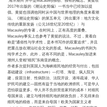
“海洋潮州”并不是Macauley独创、独有的概念。黄挺在
2017年出版的《潮汕史简编》一书当中已经加以提
倡。黄挺也强调他同时从中国与世界地理的角度来看潮
汕。《潮汕史简编》的第五单元〈跨出重洋：地方文化
传统的重新发扬（公元16世纪至20世纪）〉与
Macauley的专著，在时间上，正有高度的重叠。
Macauley事实上也参考了黄挺的说法。不过，黄着自
称是“通俗性与学术性，是本书写作的双重追求”，并且
把重点放在潮汕社会文化的形成。Macauley的书则为
纯学术之作。此外，还有不同的是，Macauley加进来
潮州人变相“殖民”东南亚的概念。
作者多次提到英国人为海峡殖民地的经营与付出，包括
基础建设（infrastructure）—灯塔、海堤、疯人院兴
建，疫苗注射、性病防治、法院开设、港埠疏濬、华人
护民司的建立—固然有益于当地的欧洲侨民，可是华人
恐怕获益更多。华人并不负担营造家邦的成本！对殖民
母国来说，建立与维持殖民地的财政负担，不见得来自
殖民地的税收，而是来自母国！欧美为国家主义者