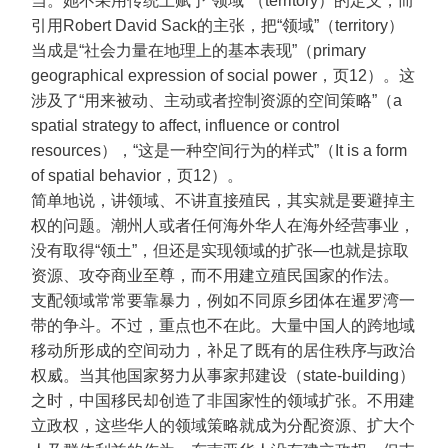
当。她不采用传统上赋予“领域”（territory）的定义，而
引用Robert David Sack的主张，把“领域”（territory）
当成是“社会力量在地理上的基本表现”（primary
geographical expression of social power，页12）。这
涉及了“用来被动、主动或者控制资源的空间策略”（a
spatial strategy to affect, influence or control
resources），“这是一种空间行为的样式”（It is a form
of spatial behavior，页12）。
简单地说，讲领域、不讲直接殖民，其实就是要避掉主
权的问题。潮州人或者任何海外华人在海外经营事业，
没有取得“领土”，但还是实现领域的扩张—也就是掠取
资源、攻夺商业至尊，而不用建立殖民国家的作法。
支配领域常常要靠暴力，例如不同原乡团体在暹罗湾一
带的争斗。不过，重点也不在此。大量中国人的跨地域
移动所形成的空间动力，补足了既有的居住秩序与政治
权威。当其他国家努力从事家邦建设（state-building）
之时，中国移民却创造了非国家性的领域扩张。不用建
立政权，这些华人的领域策略就成为分配资源、扩大个