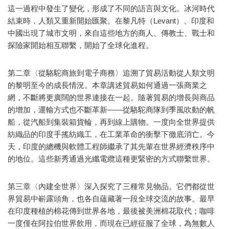
這一過程中發生了變化，形成了不同的語言與文化。冰河時代
結束時，人類又重新開始匯聚。在黎凡特（Levant）、印度和
中國出現了城市文明，來自這些地方的商人、傳教士、戰士和
探險家開始相互聯繫，開始了全球化進程。
第二章〈從駱駝商旅到電子商務〉追溯了貿易活動從人類文明
的黎明至今的成長情況。本章講述貿易如何通過一張商業之
網，不斷將更廣闊的世界連接在一起。隨著貿易的增長與商品
的增加，運輸方式也不斷革新——從駱駝商隊到季風吹動的帆
船，從汽船到集裝箱貨輪，再到線上購物。一度向全世界提供
紡織品的印度手搖紡織工，在工業革命的衝擊下徹底消亡。今
天，印度的總機與軟體工程師繼承了其先輩在世界經濟秩序中
的地位。這些新秀通過光纖電纜這種更緊密的方式聯繫世界。
第三章〈內建全世界〉深入探究了三種常見物品。它們都從世
界貿易中嶄露頭角，也各自蘊藏著一段全球交流的故事。最早
在印度種植的棉花傳到世界各地，最後被美洲棉花取代；咖啡
一度僅在阿拉伯世界飲用，而現在已經征服了全球，為無數人