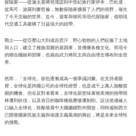
探險家——從迦太基將領漢諾到中世紀旅行家伊本．巴杜達，
從馬可．波羅到麥哲倫，無數探險家擴展了人們的視野，催生
了今天交融的世界。迄今，遊客與移民等現代探險家，借助現
代交通工具建構了日益強大的紐帶。
戰士——從亞歷山大到成吉思汗，野心勃勃的人們征服了土地
與人口，建立了種族混雜的基因庫，並傳播各種文化。而現今
的聯合國維和部隊，也藉由武力將民主與自由理念傳布到全世
界。
然而，「全球化」卻也逐漸成為一個爭議詞彙。在支持者眼
裡，全球化是跨國公司的全球性經營，也是成千上萬人脫離貧
困的機會。但在反對者看來，全球化卻意味著南美洲的熱帶雨
林遭到砍伐，以及肯亞的咖啡種植農慘遭剝削。設法使邊緣人
口融入全球化，鼓勵發展中大國繼續對外開放，同時遏制西方
已開發國家民族主義與保護主義風潮的興起，將是未來全球性
的挑戰。