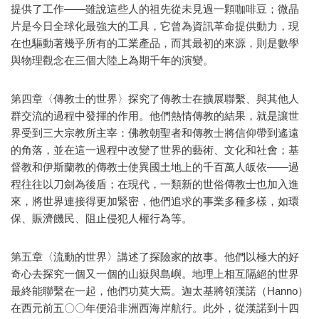
提供了工作——雖說這些人的祖先從未見過一顆咖啡豆；微晶
片是今日全球化最強大的工具，它曾為資訊革命提供動力，現
在也驅動著幾乎所有的工業產品，而其最初的來源，則是數學
與物理觀念在三個大陸上為期千年的演變。
第四章〈傳教士的世界〉探究了傳教士在擴展聯繫、與其他人
群交流的過程中發揮的作用。他們熱情傳教的結果，就是讓世
界受到三大宗教所主宰：佛教朝聖者和傳教士將信仰帶到遙遠
的角落，並在這一過程中改變了世界的藝術、文化和社會；基
督教和伊斯蘭教的傳教士使異國土地上的千百萬人皈依——過
程往往以刀劍為後盾；在現代，一類新的世俗傳教士也加入進
來，將世界連接得更加緊密，他們追求的事業多種多樣，如環
保、賑濟饑民、阻止侵犯人權行為等。
第五章〈流動的世界〉講述了探險家的故事。他們以極大的好
奇心去探究一個又一個的山嶽與島嶼。地理上相互隔絕的世界
最終能聯繫在一起，他們功莫大焉。迦太基將領漢諾（Hanno）
在西元前五〇〇年便沿非洲西海岸航行。此外，從漢諾到十四