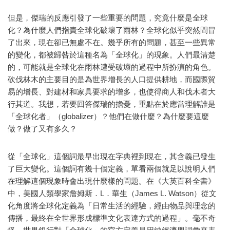
但是，傑瑞的反應引發了一些重要的問題，究竟什麼是全球
化？為什麼人們指責全球化破壞了雨林？全球化似乎突然間冒
了出來，現在卻已無處不在。幾乎所有的問題，甚至一些異常
的變化，都被歸咎於這種名為「全球化」的現象。人們最清楚
的，可能就是全球化在雨林遭受破壞的過程中所扮演的角色。
砍伐林木的主要目的是為世界增長的人口提供耕地，而國際貿
易的增長、對建材和家具要求的增多，也使得商人和伐木者大
行其道。我想，若要回答傑瑞的擔憂，重點在於應當理解誰是
「全球化者」（globalizer）？他們在做什麼？為什麼要這麼
做？做了又有多久？
從「全球化」這個詞最早出現在字典裡到現在，其含義已發生
了巨大變化。這個詞有幾十個定義，單看兩個就足以說明人們
在理解這個現象時會出現什麼樣的問題。在《大英百科全書》
中，美國人類學家詹姆斯．L．華生（James L. Watson）從文
化角度將全球化定義為「日常生活的經驗，經由物品與理念的
傳播，最終在全世界形成標準文化表達方式的過程」。毫不奇