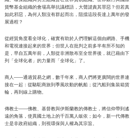
貨幣基金組織的會場高舉抗議標語，大聲譴責其罪惡？但若真
如此邪惡，為何人類沒有群起而出，阻擋這段長達上萬年的發
展過程？
從經貿角度看全球化，確實有助於人們理解這個由網路、手機
和電視連接起來的世界；但世人在批判之前多半有所不知的
是，早自五萬年前，人類從非洲散布至全世界後，就已藉由下
列「全球化者」的力量而「全球化」了。
商人——通過貿易之網，數千年來，商人們將更廣闊的世界連
接在一起：從駱駝商旅到季風吹動的帆船；從汽船到集裝箱貨
輪，再到線上購物。
傳教士——佛教、基督教與伊斯蘭教的傳教士，將信仰帶到遙
遠的角落，使異國土地上的千百萬人皈依；如今，新一代傳教
士是非政府組織，則視環保與人權為其宗旨。