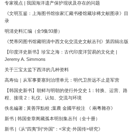
专家视点 | 我国海洋遗产保护现状及存在的问题
《文明互鉴：上海图书馆徐家汇藏书楼馆藏珍稀文献图录》目
录
明清史料汇编（全9集93册）
《梵蒂冈图书馆藏明清中西文化交流史文献丛刊》第四辑出版
【印度洋史新书】珍宝之海：古代印度洋贸易的文化史 |
Jeremy A. Simmons
关于三宝太监下西洋的几种资料
高寿仙｜从军事要塞到治理单元：明代卫所远不止是军营
【韩国史新书】朝鲜与明朝的使行外交史 1：转换、运营、路
程、接境 2：礼仪、认知、交流与环境
佚名編著 ; 黃善萍點校 ;葉農 金國平校注 《 兩粵雜存》
新书 | 韩国奎章阁藏孤本明别集丛刊（全十册）
新书 |《从“四夷”到“外国”：<宋史·外国传>研究》