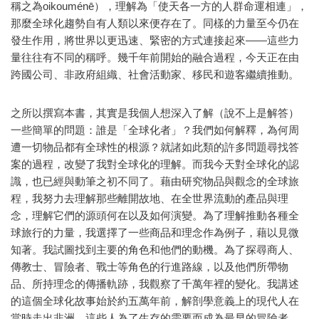
稱之為oikouménē），理解為「使天各一方的人群命運相連」，
那麼全球化趨勢自有人類以來便存在了。同樣的力量至今仍在
發生作用，將世界以更迅速、緊密的方式連接起來——這些力
量往往有不同的稱呼。幾千年前開始的融合過程，今天正在由
跨國公司、非政府組織、社會活動家、移民和遊客繼續推動。
之所以撰寫本書，其實是我個人想深入了解（說不上是解答）
一些簡單的問題：誰是「全球化者」？我們如何解釋，為何周
遭一切物品都有全球性的根源？就諸如此類的許多問題尋找答
案的過程，改變了我對全球化的理解。而我今天對全球化的認
識，也已經與動筆之初不同了。藉由研究物品與觀念的全球旅
程，我努力去理解那些離開故地、在全世界流動的產品與理
念，理解它們的源頭何在以及如何演變。為了理解推動各種全
球旅行的力量，我選擇了一些商品和理念作為例子，藉以見微
知著。我試圖找到主要的角色和他們的動機。為了探尋商人、
傳教士、冒險者、戰士等角色的行進路線，以及他們所帶物
品、所持理念的傳播軌跡，我觀察了千萬年裡的變化。我講述
的這個全球化故事始於約五萬年前，解剖學意義上的現代人在
當時走出非洲，這些人為了生存的需要而成為最早的冒險者。