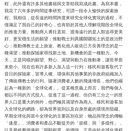
程，此外還有許多其他書籍與文章助我寫成此書。為寫本書，
我花了六年多的時間從事研究，可謂一段令人愉快的探索旅
程。我相信，從長遠的時間跨度來研究全球化實現的過程，不
僅滿足了我自己的好奇心，也有助於其他人理解現階段全球化
的推進力量。推動商人勇往直前、渡海遠行的是人類追尋更美
好、更安穩生活的願望；推動戰士到異國開疆拓土的是政治野
心；推動傳教士走上旅途、教化他人皈依己方良善理念的是一
種渴望；推動探險家尋找新土地、新機會的是一種動力。今
天，正是同樣的願望、野心、渴望與動力在推動著，讓世界愈
來愈小。現在也有許多新人加入這一行列：移民和遊客取代了
昔日的探險家，宣導人權、環保和其他事業的非政府組織加入
了傳統傳教士的行列。隨著消費者人數的飛速增長，他們也崛
起為一種新的「全球化者」。從某種意義上而言，我們每個人
都以不同的方式投入、促進了這一過程。但仍有三分之一的世
界人口是重大的例外，他們極其渴望作為商人、移民和遊客加
入全球化的網路，卻為世界規則以及自身所處的環境所阻礙。
早期全球化與當今全球化的主要區別在於：物品與理念的傳輸
「速度」、消費者和產品不斷提升的「規模」與「多樣性」，
以及最終整個過程「明顯程度」的增強。正是由於全球化過程