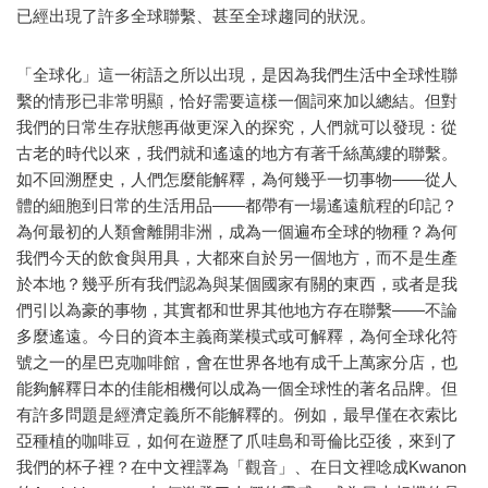
已經出現了許多全球聯繫、甚至全球趨同的狀況。
「全球化」這一術語之所以出現，是因為我們生活中全球性聯
繫的情形已非常明顯，恰好需要這樣一個詞來加以總結。但對
我們的日常生存狀態再做更深入的探究，人們就可以發現：從
古老的時代以來，我們就和遙遠的地方有著千絲萬縷的聯繫。
如不回溯歷史，人們怎麼能解釋，為何幾乎一切事物——從人
體的細胞到日常的生活用品——都帶有一場遙遠航程的印記？
為何最初的人類會離開非洲，成為一個遍布全球的物種？為何
我們今天的飲食與用具，大都來自於另一個地方，而不是生產
於本地？幾乎所有我們認為與某個國家有關的東西，或者是我
們引以為豪的事物，其實都和世界其他地方存在聯繫——不論
多麼遙遠。今日的資本主義商業模式或可解釋，為何全球化符
號之一的星巴克咖啡館，會在世界各地有成千上萬家分店，也
能夠解釋日本的佳能相機何以成為一個全球性的著名品牌。但
有許多問題是經濟定義所不能解釋的。例如，最早僅在衣索比
亞種植的咖啡豆，如何在遊歷了爪哇島和哥倫比亞後，來到了
我們的杯子裡？在中文裡譯為「觀音」、在日文裡唸成Kwanon