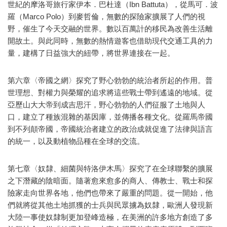
世紀的摩洛哥旅行家伊本．巴杜達（Ibn Battuta），從馬可．波
羅（Marco Polo）到麥哲倫，無數的探險家擴展了人們的視
野，催生了今天交融的世界。數以百萬計的移民為改善生活離
開故土。與此同時，無數的熱情遊客也借助現代交通工具的力
量，建構了日益強大的紐帶，將世界連接在一起。
第六章〈帝國之網〉探究了野心勃勃的統治者所起的作用。普
世理想、對權力與榮耀的追求將這些戰士帶到遙遠的地域。從
亞歷山大大帝到成吉思汗，野心勃勃的人們征服了土地與人
口，建立了種族混雜的基因庫，並傳播各種文化。從羅馬帝國
到不列顛帝國，帝國統治者建立的政治成就促進了法律與語言
的統一，以及動植物品種在全球的交流。
第七章〈奴隸、細菌與特洛伊木馬〉探究了在全球聯繫的擴展
之下潛藏的陰暗面。隨著愈來愈多的商人、傳教士、戰士和探
險家走向世界各地，他們也帶來了嚴重的問題。從一開始，他
們就將從其他土地抓獲的士兵與民眾擄為奴隸，歐洲人發現新
大陸一事使奴隸制更加登峰造極，在美洲的許多地方創造了多