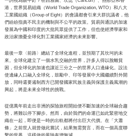
一詞視為眼中釘？在西雅圖、坎昆（Cancún）、熱那亞和香
港，世界貿易組織（World Trade Organization, WTO）和八大
工業國組織（Group of Eight）的會議都會引來大群抗議者，他
們紛紛指責不民主的機制與不公平的政策。貿易與通訊的加速
發展為中國和印度的大批民眾提供了工作，但也使經濟學家和
政治家擔憂全球化對工業國家經濟的未來影響。
最後一章〈前路〉總結了全球化進程，並預期了其坎坷的未
來。全球化建立了一個水乳交融的世界，許多人得以脫離貧
困，但全球化的加速也讓近三分之一的世界人口邊緣化。設法
使邊緣人口融入全球化，鼓勵中、印等發展中大國繼續對外開
放，同時還要遏制西方已開發國家民族主義與保護主義風潮的
興起，將是未來全球性的挑戰。
從億萬年前走出非洲的探險旅程開始便不斷加速的全球融合趨
勢，將難以停下腳步。然而，由於我們的命運已如此緊密地交
織在一起，即便是一時的出軌都將付出巨大代價。在「大蕭
條」之前世人就曾做此嘗試，結果無需贅言，而在一個高度聯
繫的世界，這樣做的風險有增無減。