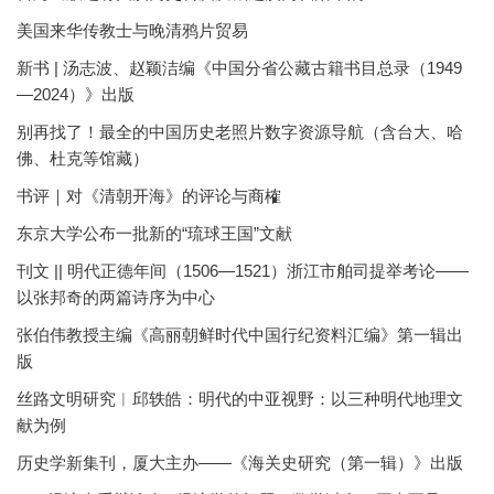
美国来华传教士与晚清鸦片贸易
新书 | 汤志波、赵颖洁编《中国分省公藏古籍书目总录（1949
—2024）》出版
别再找了！最全的中国历史老照片数字资源导航（含台大、哈
佛、杜克等馆藏）
书评｜对《清朝开海》的评论与商榷
东京大学公布一批新的“琉球王国”文献
刊文 || 明代正德年间（1506—1521）浙江市舶司提举考论——
以张邦奇的两篇诗序为中心
张伯伟教授主编《高丽朝鲜时代中国行纪资料汇编》第一辑出
版
丝路文明研究︱邱轶皓：明代的中亚视野：以三种明代地理文
献为例
历史学新集刊，厦大主办——《海关史研究（第一辑）》出版