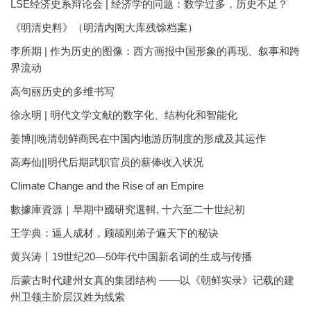
LSE经济史系辩论会 | 经济学的问题：数学过多，历史不足？
《明清史料》（明清内阁大库残馀档案）
李所期 | 作为历史的图像：西方画报中国形象的再现、叙事和跨
界流动
高句丽历史的多维书写
徐永明 | 明代文学文献的数字化、结构化和智能化
姜博||晚清朝鲜商民在中国内地游历制度的形成及其运作
高寿仙||明代后期武职官员的薪俸收入状况
Climate Change and the Rise of an Empire
數據庫資源｜早期中國研究選輯, 十六至二十世紀初
王学典：逼人成材，顾颉刚弟子遍天下的秘诀
黄兴涛丨19世纪20—50年代中国新名词的生成与传播
后蒙古时代建州女真的集团结构 ——以《朝鲜实录》记载的建
州卫领主阶层汉姓为线索