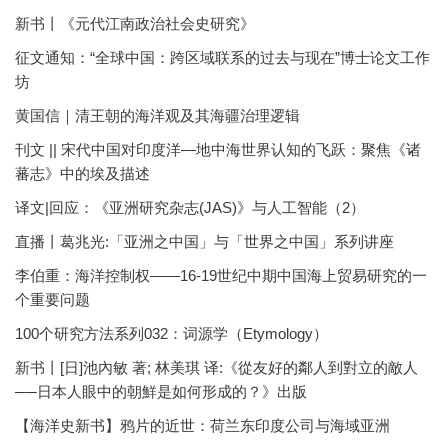
新书丨《元代江南政治社会史研究》
征文通知：“全球中国：跨区域联系的过去与现在”博士论文工作
坊
黄国信｜清王朝的海洋观及其海疆治理逻辑
刊文 || 宋代中国对印度洋—地中海世界认知的飞跃：聚焦《诸
蕃志》中的埃及描述
译文|回应：《亚洲研究杂志(JAS)》与人工智能（2）
直播丨葛兆光:「亚洲之中国」与「世界之中国」系列讲座
李伯重：海洋控制权——16-19世纪中期中国海上贸易研究的一
个重要问题
100个研究方法系列032：词源学（Etymology）
新书丨[日]池內敏 著; 林美琪 译:《從友好的鄰人到對立的敵人
──日本人眼中的朝鮮是如何形成的？》出版
【海洋史新书】鸦片的近世：荷兰东印度公司与海域亚洲