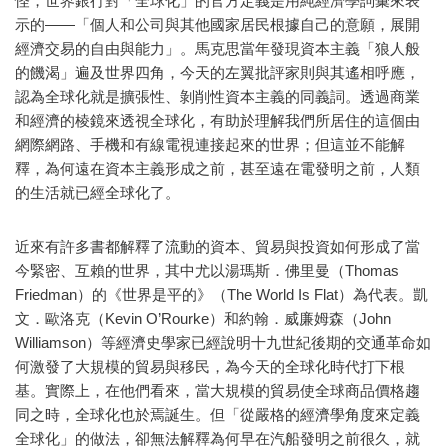
怪，世界銀行對「全球化」的官方定義是用純經濟學詞彙來表
示的——「個人和公司與其他國家居民根據自己的意願，展開
經濟交易的自由與能力」。馬克思當年發現資本主義「狼人般
的饑渴」遍及世界四角，今天的左翼批評家則與其遙相呼應，
認為全球化就是擴張性、剝削性資本主義的同義詞。透過商業
和經濟的棱鏡來透視全球化，有助於理解我們所居住的這個由
網際網路、手機和有線電視連接起來的世界；但這並不能解
釋，為何遠在資本主義形成之前，甚至遠在電發明之前，人類
的生活就已經全球化了。
近來有許多書都解釋了流動的資本、貿易與投資如何形成了當
今緊密、互賴的世界，其中尤以湯瑪斯．佛里曼（Thomas
Friedman）的《世界是平的》（The World Is Flat）為代表。凱
文．歐洛克（Kevin O’Rourke）和約翰．威廉姆森（John
Williamson）等經濟史學家已經說明十九世紀後期的交通革命如
何激發了大規模的貿易與移民，為今天的全球化時代打下根
基。實際上，在他們看來，當大規模的貿易使全球商品價格趨
同之時，全球化也於焉誕生。但「從嚴格的經濟學角度來定義
全球化」的做法，卻無法解釋為何早在汽船發明之前很久，就