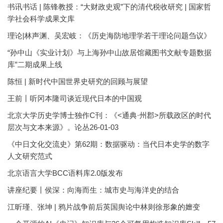
书讯书话 | 陈锋教授：“大财政史观”下的清代税收研究 | 国家哲
学社会科学成果文库
理论|林声渊、吴宏岐：《历史海防地理学若干理论问题刍议》
“孙中山《实业计划》与上海孙中山故居馆藏图书文献专题数据
库”二期成果上线
陈恒 | 新时代中国世界史研究的回顾与展望
王前丨听冈本隆司谈近现代日本的中国观
北京大学历史学博士独作C刊：《<通典·州郡>所载政区的时代
层次与文本来源》。论丛26-01-03
《中日文化交流史》第62期：数据驱动：当代日本史学的数字
人文研究范式
北京语言大学BCC语料库2.0版发布
讲座纪要丨侯深：向海而生：城市史与海洋史的结合
江昕瑾、张坤 | 鸦片战争前后英国舆论中林则徐形象的嬗变