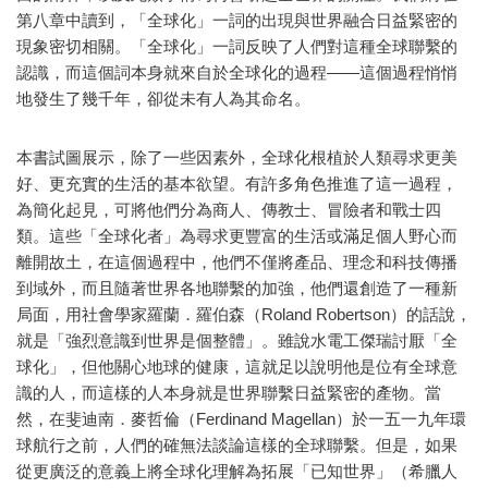
第八章中讀到，「全球化」一詞的出現與世界融合日益緊密的
現象密切相關。「全球化」一詞反映了人們對這種全球聯繫的
認識，而這個詞本身就來自於全球化的過程——這個過程悄悄
地發生了幾千年，卻從未有人為其命名。
本書試圖展示，除了一些因素外，全球化根植於人類尋求更美
好、更充實的生活的基本欲望。有許多角色推進了這一過程，
為簡化起見，可將他們分為商人、傳教士、冒險者和戰士四
類。這些「全球化者」為尋求更豐富的生活或滿足個人野心而
離開故土，在這個過程中，他們不僅將產品、理念和科技傳播
到域外，而且隨著世界各地聯繫的加強，他們還創造了一種新
局面，用社會學家羅蘭．羅伯森（Roland Robertson）的話說，
就是「強烈意識到世界是個整體」。雖說水電工傑瑞討厭「全
球化」，但他關心地球的健康，這就足以說明他是位有全球意
識的人，而這樣的人本身就是世界聯繫日益緊密的產物。當
然，在斐迪南．麥哲倫（Ferdinand Magellan）於一五一九年環
球航行之前，人們的確無法談論這樣的全球聯繫。但是，如果
從更廣泛的意義上將全球化理解為拓展「已知世界」（希臘人