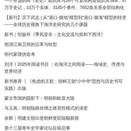
一个开源的AI《史记》知识库与26个可复用构造知识库Skill，57
万字史记，10万个实体、3185个事件、7652条关系全部结构化
【新刊】滨下武志 | 从“港口-腹地”模型到“港口-腹海”模型的转变
——全球历史视角下海洋史研究的几个课题
新书｜邹振环《季风亚非：文化交流与郑和下西洋》
明清江南卫所的沿革与转型
明代家谱伪造考
刘洋丨2025年阅读书目 ：在海洋之间阅读——海域史、俘虏与
世界经济
新书推荐 丨《焦虑的王权：朝鲜王朝“小中华”思想与历史书写
实践》出版
蒙古帝国的阴影下：明朝和欧亚大陆
马玉凤：明朝陆路丝绸之路管控模式的演变
余辉｜明建文朝出使朝鲜使臣陆颙新探
第十三届青年史学家论坛征稿启事