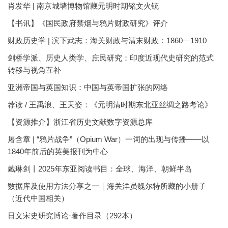
肖发华 | 南京城墙博物馆藏元明时期铭文火铳
【书讯】《国民政府禁烟与鸦片财政研究》评介
财政历史学 | 滨下武志：海关财政与清末财政：1860—1910
剑桥学派、历史人类学、庶民研究：印度近现代史研究的范式
转移与视角互补
亚洲帝国与英国知识：中国与英帝国扩张的网络
荐读 / 王禹浪、王天姿：《元明清时期东北亚丝绸之路考论》
【资源推介】浙江省历史文献数字资源总库
屠含章 | “鸦片战争”（Opium War）一词的出现与传播——以
1840年前后的英美报刊为中心
戴琳剑丨2025年东亚阅读书目：全球、海洋、朝鲜半岛
数据库及使用方法分享之一｜海关洋员魏尔特所藏的小册子
（近代中国相关）
日文宋史研究博论·著作目录（292本）