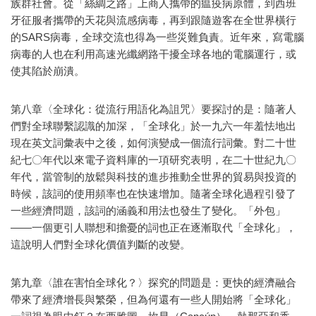
族群社會。從「絲綢之路」上商人攜帶的瘟疫病原體，到西班
牙征服者攜帶的天花與流感病毒，再到跟隨遊客在全世界橫行
的SARS病毒，全球交流也得為一些災難負責。近年來，寫電腦
病毒的人也在利用高速光纖網路干擾全球各地的電腦運行，或
使其陷於崩潰。
第八章〈全球化：從流行用語化為詛咒〉要探討的是：隨著人
們對全球聯繫認識的加深，「全球化」於一九六一年羞怯地出
現在英文詞彙表中之後，如何演變成一個流行詞彙。對二十世
紀七〇年代以來電子資料庫的一項研究表明，在二十世紀九〇
年代，當管制的放鬆與科技的進步推動全世界的貿易與投資的
時候，該詞的使用頻率也在快速增加。隨著全球化過程引發了
一些經濟問題，該詞的涵義和用法也發生了變化。「外包」
——一個更引人聯想和擔憂的詞也正在逐漸取代「全球化」，
這說明人們對全球化價值判斷的改變。
第九章〈誰在害怕全球化？〉探究的問題是：更快的經濟融合
帶來了經濟增長與繁榮，但為何還有一些人開始將「全球化」