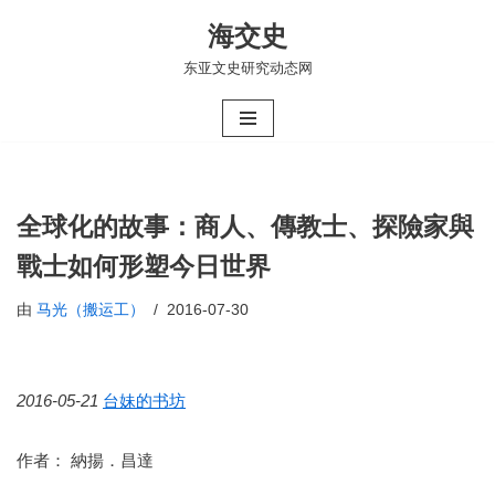
海交史
跳
东亚文史研究动态网
至
正
文
全球化的故事：商人、傳教士、探險家與
戰士如何形塑今日世界
由
马光（搬运工）
2016-07-30
2016-05-21
台妹的书坊
作者： 納揚．昌達