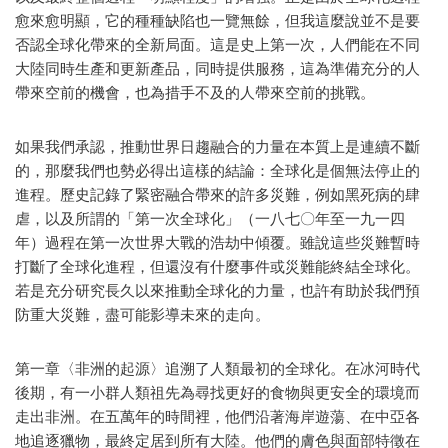
愈來愈明顯，它的種種缺陷也一覽無餘，但我這麼說並不是要
否認全球化帶來的全新局面。這是史上第一次，人們能在不同
大陸同時生產和更新產品，同時提供服務，這為準備充分的人
帶來空前的機會，也為措手不及的人帶來空前的挑戰。
如果我們承認，推動世界日趨融合的力量在本質上是連續不斷
的，那麼我們也勢必得出這樣的結論：全球化是個無法停止的
進程。歷史記錄了緊密融合帶來的許多災難，例如黑死病的肆
虐，以及所謂的「第一次全球化」（一八七〇年至一九一四
年）過程在第一次世界大戰的浩劫中傾覆。雖說這些災難暫時
打斷了全球化進程，但還沒有什麼事件或災難能終結全球化。
若是充分研究長久以來推動全球化的力量，也許有助於我們預
防重大災難，盡可能影導未來的走向。
第一章〈非洲的起源〉追溯了人類最初的全球化。在冰河時代
後期，有一小群人類祖先為尋找更好的食物與更安全的環境而
走出非洲。在五萬年的時間裡，他們沿著海岸遊蕩、在中亞各
地追逐獵物，最終定居到所有大陸。他們的膚色與面部特徵在