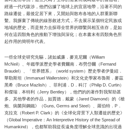
經過一代代跋涉，他們佔據了地球上的宜居地帶，沿著不同的
路線遷徙，最後定居下來，又開始與散布各地的人群重新聯
繫。我摒棄了傳統的線形敘述方式，不去展示某個特定民族或
地域的歷史，而是努力去探尋全世界的聯繫與相互依存，是如
何在這四類角色的推動下增強與深化；在本書末有四類角色所
起作用的簡明年代表。
一些全球史研究先驅，諸如威廉．麥克尼爾（William
McNeil）、年鑑學派歷史學者費爾南．布勞岱爾（Fernand
Braudel）、「世界體系」（world system）歷史學者伊曼紐．
華勒斯坦（Immanuel Wallerstein）和文化史學家布魯斯．麥茲
黑希（Bruce Mazlish）、菲利浦．D．科汀（Philip D. Curtin）
和傑瑞．本特利（Jerry Bentley），他們的的著作對我幫助甚
多。其他學者的作品，如賈德．戴蒙（Jared Diamond）的《槍
炮、病菌與鋼鐵》（Guns, Germs and Steel）、羅伯特．P．
克拉克（Robert P. Clark）的《全球化背景下人類遷徙的歷史》
（Global Imperative：An Interpretive History of the Spread of
Humankind），也都幫助我從長遠角度理解全球意識的出現過