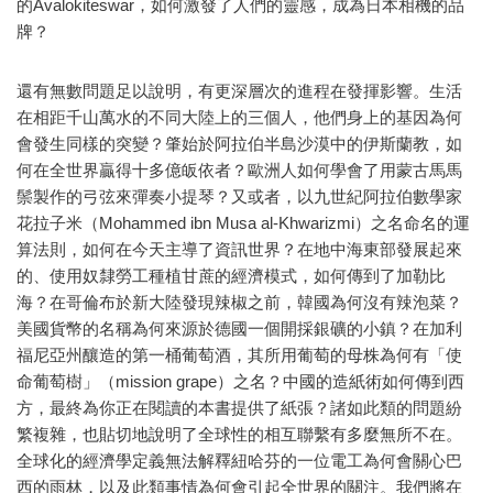
的Avalokiteswar，如何激發了人們的靈感，成為日本相機的品
牌？
還有無數問題足以說明，有更深層次的進程在發揮影響。生活
在相距千山萬水的不同大陸上的三個人，他們身上的基因為何
會發生同樣的突變？肇始於阿拉伯半島沙漠中的伊斯蘭教，如
何在全世界贏得十多億皈依者？歐洲人如何學會了用蒙古馬馬
鬃製作的弓弦來彈奏小提琴？又或者，以九世紀阿拉伯數學家
花拉子米（Mohammed ibn Musa al-Khwarizmi）之名命名的運
算法則，如何在今天主導了資訊世界？在地中海東部發展起來
的、使用奴隸勞工種植甘蔗的經濟模式，如何傳到了加勒比
海？在哥倫布於新大陸發現辣椒之前，韓國為何沒有辣泡菜？
美國貨幣的名稱為何來源於德國一個開採銀礦的小鎮？在加利
福尼亞州釀造的第一桶葡萄酒，其所用葡萄的母株為何有「使
命葡萄樹」（mission grape）之名？中國的造紙術如何傳到西
方，最終為你正在閱讀的本書提供了紙張？諸如此類的問題紛
繁複雜，也貼切地說明了全球性的相互聯繫有多麼無所不在。
全球化的經濟學定義無法解釋紐哈芬的一位電工為何會關心巴
西的雨林，以及此類事情為何會引起全世界的關注。我們將在