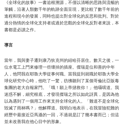
《全球化的故事》一書追根溯源，不僅以清晰的思路與流暢的
筆觸，沿著人類數千年的軌跡全面呈現，更比較了數千年前的
進程和現今的發展，同時也提出對全球化的反思和批判。對於
過分熱情的全球化支持者或過於悲觀的全球化反對者來說，本
書都是必讀之作。
導言
當年，我與妻子遷到康乃狄克州的紐哈芬居住。數天之後，一
位水電工上門來修理一些壞掉的插座。傑瑞是位和善的中年
人，他問我在耶魯大學從事何職。當我提到就職於耶魯大學全
球化研究中心時，他吃了一驚，彷彿聽到了某個哥倫比亞販毒
集團的老大自報家門。「哦！願上帝拯救你！」他囁嚅道。我
迷惑不解，細究根底，才發現傑瑞之所以如此訝異，是因為他
以為遇到了一個用工作來支持全球化的人。「難道不是全球化
毀滅了雨林嗎？」他解釋道。我明白地表示，在我冒險犯難的
經歷中最接近亞馬遜的一回，不過就是訂了幾本書而已；但這
並未改善我在他心目中的形象。