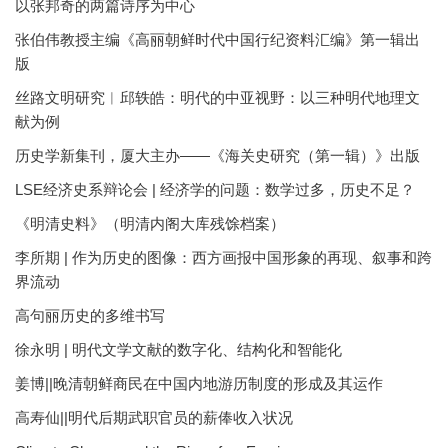
以张邦奇的两篇诗序为中心
张伯伟教授主编《高丽朝鲜时代中国行纪资料汇编》第一辑出
版
丝路文明研究︱邱轶皓：明代的中亚视野：以三种明代地理文
献为例
历史学新集刊，厦大主办——《海关史研究（第一辑）》出版
LSE经济史系辩论会 | 经济学的问题：数学过多，历史不足？
《明清史料》（明清内阁大库残馀档案）
李所期 | 作为历史的图像：西方画报中国形象的再现、叙事和跨
界流动
高句丽历史的多维书写
徐永明 | 明代文学文献的数字化、结构化和智能化
姜博||晚清朝鲜商民在中国内地游历制度的形成及其运作
高寿仙||明代后期武职官员的薪俸收入状况