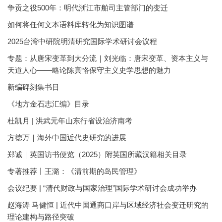
争贡之役500年：明代浙江市舶司主管部门的变迁
如何将任何文本语料库转化为知识图谱
2025台湾中研院明清研究国际学术研讨会议程
专题：从唐宋变革到大分流｜刘光临：唐宋变革、资本主义与
天道人心——略论陈寅恪保守主义史学思想的魅力
新编碑刻集书目
《地方金石志汇编》目录
杜凯月 | 洪武元年山东行省设治济南考
方徳万｜海外中国近代史研究的进展
郑诚｜英国访书便览（2025）附英国所藏汉籍相关目录
专著推荐丨王潞：《清前期的岛民管理》
会议纪要 | “清代财政与国家治理”国际学术研讨会成功举办
赵海涛 马健恒 | 近代中国通商口岸与区域经济社会变迁研究的
理论建构与路径突破