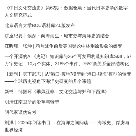
《中日文化交流史》第62期：数据驱动：当代日本史学的数字
人文研究范式
北京语言大学BCC语料库2.0版发布
讲座纪要丨侯深：向海而生：城市史与海洋史的结合
江昕瑾、张坤 | 鸦片战争前后英国舆论中林则徐形象的嬗变
一个开源的AI《史记》知识库与26个可复用构造知识库Skill，57
万字史记，10万个实体、3185个事件、7652条关系全部结构化
【新刊】滨下武志 | 从“港口-腹地”模型到“港口-腹海”模型的转变
——全球历史视角下海洋史研究的几个课题
新书｜邹振环《季风亚非：文化交流与郑和下西洋》
明清江南卫所的沿革与转型
明代家谱伪造考
刘洋丨2025年阅读书目 ：在海洋之间阅读——海域史、俘虏与
世界经济