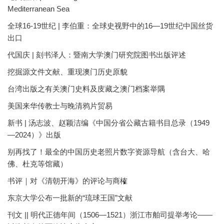
Mediterranean Sea
全球16-19世纪 | 李伯重：全球史视野中的16—19世纪中国丝货
出口
代国庆 | 刻书泽人：暨南大学澳门研究院图书出版评述
挖掘源文件文献、重现澳门历史原貌
台湾出版之有关澳门史料及庋藏之澳门档案举隅
美国来华传教士与晚清鸦片贸易
新书 | 汤志波、赵颖洁编《中国分省公藏古籍书目总录（1949
—2024）》出版
别再找了！最全的中国历史老照片数字资源导航（含台大、哈
佛、杜克等馆藏）
书评｜对《清朝开海》的评论与商榷
东京大学公布一批新的“琉球王国”文献
刊文 || 明代正德年间（1506—1521）浙江市舶司提举考论——