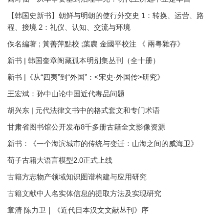
【韩国史新书】朝鲜与明朝的使行外交史 1：转换、运营、路
程、接境 2：礼仪、认知、交流与环境
佚名編著 ; 黃善萍點校 ;葉農 金國平校注 《 兩粵雜存》
新书 | 韩国奎章阁藏孤本明别集丛刊（全十册）
新书 |《从“四夷”到“外国”：<宋史·外国传>研究》
王宏斌：孙中山论中国近代毒品问题
胡兴东 | 元代法律文书中的格式套文和专门术语
甘肃省图书馆公开发布8千多册古籍全文影像资源
新书：《一个海滨城市的传统与变迁：山海之间的威海卫》
荀子古籍大语言模型2.0正式上线
古籍方志物产领域知识图谱构建与应用研究
古籍文献中人名实体信息的提取方法及实现研究
章清 陈力卫｜《近代日本汉文文献丛刊》序