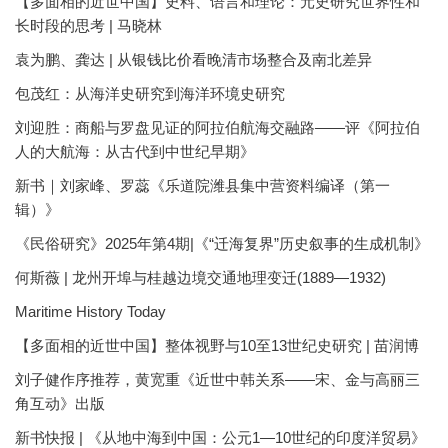
【多面相的近世中国】史料、语言和理论：元史研究世界性和
长时段的思考 | 马晓林
袁为鹏、龚达 | 从银钱比价看晚清市场整合及南北差异
包茂红：从海洋史研究到海洋环境史研究
刘迎胜：商船与罗盘见证的阿拉伯航海交融路——评《阿拉伯
人的大航海：从古代到中世纪早期》
新书｜刘家峰、罗蕊《乐道院潍县集中营资料编译（第一
辑）》
《民俗研究》2025年第4期|《“迁海复界”历史叙事的生成机制》
何斯薇 | 龙州开埠与桂越边境交通地理变迁(1889—1932)
Maritime History Today
【多面相的近世中国】整体视野与10至13世纪史研究 | 苗润博
刘子健作序推荐，黄宽重《近世中韩关系——宋、金与高丽三
角互动》出版
新书快报 | 《从地中海到中国：公元1—10世纪的印度洋贸易》