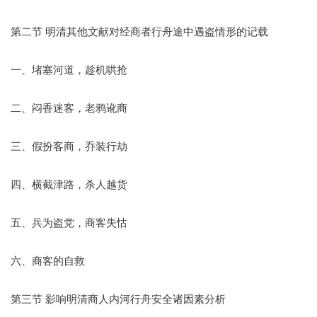
第二节 明清其他文献对经商者行舟途中遇盗情形的记载
一、堵塞河道，趁机哄抢
二、闷香迷客，老鸦讹商
三、假扮客商，乔装行劫
四、横截津路，杀人越货
五、兵为盗党，商客失怙
六、商客的自救
第三节 影响明清商人内河行舟安全诸因素分析