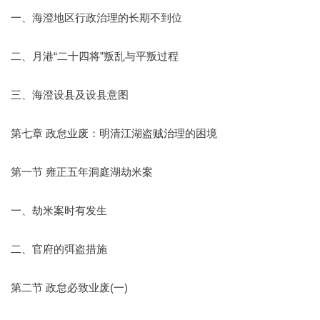
一、海澄地区行政治理的长期不到位
二、月港“二十四将”叛乱与平叛过程
三、海澄设县及设县意图
第七章 政怠业废：明清江湖盗贼治理的困境
第一节 雍正五年洞庭湖劫米案
一、劫米案时有发生
二、官府的弭盗措施
第二节 政怠必致业废(一)