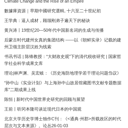
Climate Change and the Rise of an Empire
數據庫資源｜早期中國研究選輯, 十六至二十世紀初
王学典：逼人成材，顾颉刚弟子遍天下的秘诀
黄兴涛丨19世纪20—50年代中国新名词的生成与传播
后蒙古时代建州女真的集团结构 ——以《朝鲜实录》记载的建
州卫领主阶层汉姓为线索
书讯书话 | 陈锋教授：“大财政史观”下的清代税收研究 | 国家哲
学社会科学成果文库
理论|林声渊、吴宏岐：《历史海防地理学若干理论问题刍议》
“孙中山《实业计划》与上海孙中山故居馆藏图书文献专题数据
库”二期成果上线
陈恒 | 新时代中国世界史研究的回顾与展望
王前丨听冈本隆司谈近现代日本的中国观
北京大学历史学博士独作C刊：《<通典·州郡>所载政区的时代
层次与文本来源》。论丛26-01-03