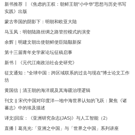
新书推荐 丨《焦虑的王权：朝鲜王朝“小中华”思想与历史书写
实践》出版
蒙古帝国的阴影下：明朝和欧亚大陆
马玉凤：明朝陆路丝绸之路管控模式的演变
余辉｜明建文朝出使朝鲜使臣陆颙新探
第十三届青年史学家论坛征稿启事
新书丨《元代江南政治社会史研究》
征文通知：“全球中国：跨区域联系的过去与现在”博士论文工作
坊
黄国信｜清王朝的海洋观及其海疆治理逻辑
刊文 || 宋代中国对印度洋—地中海世界认知的飞跃：聚焦《诸
蕃志》中的埃及描述
译文|回应：《亚洲研究杂志(JAS)》与人工智能（2）
直播丨葛兆光:「亚洲之中国」与「世界之中国」系列讲座