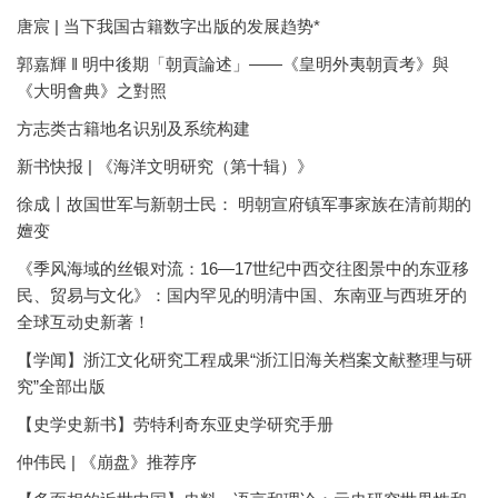
唐宸 | 当下我国古籍数字出版的发展趋势*
郭嘉輝 ‖ 明中後期「朝貢論述」——《皇明外夷朝貢考》與
《大明會典》之對照
方志类古籍地名识别及系统构建
新书快报 | 《海洋文明研究（第十辑）》
徐成丨故国世军与新朝士民： 明朝宣府镇军事家族在清前期的
嬗变
《季风海域的丝银对流：16—17世纪中西交往图景中的东亚移
民、贸易与文化》：国内罕见的明清中国、东南亚与西班牙的
全球互动史新著！
【学闻】浙江文化研究工程成果“浙江旧海关档案文献整理与研
究”全部出版
【史学史新书】劳特利奇东亚史学研究手册
仲伟民 | 《崩盘》推荐序