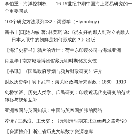
李伯重：海洋控制权——16-19世纪中期中国海上贸易研究的一
个重要问题
100个研究方法系列032：词源学（Etymology）
新书丨[日]池內敏 著; 林美琪 译:《從友好的鄰人到對立的敵人
──日本人眼中的朝鮮是如何形成的？》出版
【海洋史新书】鸦片的近世：荷兰东印度公司与海域亚洲
肖发华 | 南京城墙博物馆藏元明时期铭文火铳
【书讯】《国民政府禁烟与鸦片财政研究》评介
财政历史学 | 滨下武志：海关财政与清末财政：1860—1910
剑桥学派、历史人类学、庶民研究：印度近现代史研究的范式
转移与视角互补
亚洲帝国与英国知识：中国与英帝国扩张的网络
荐读 / 王禹浪、王天姿：《元明清时期东北亚丝绸之路考论》
【资源推介】浙江省历史文献数字资源总库