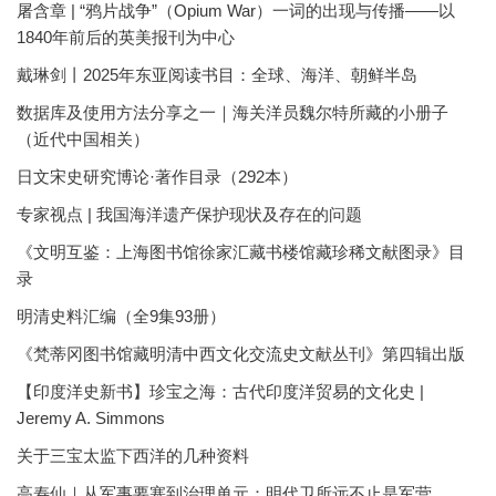
屠含章 | “鸦片战争”（Opium War）一词的出现与传播——以
1840年前后的英美报刊为中心
戴琳剑丨2025年东亚阅读书目：全球、海洋、朝鲜半岛
数据库及使用方法分享之一｜海关洋员魏尔特所藏的小册子
（近代中国相关）
日文宋史研究博论·著作目录（292本）
专家视点 | 我国海洋遗产保护现状及存在的问题
《文明互鉴：上海图书馆徐家汇藏书楼馆藏珍稀文献图录》目
录
明清史料汇编（全9集93册）
《梵蒂冈图书馆藏明清中西文化交流史文献丛刊》第四辑出版
【印度洋史新书】珍宝之海：古代印度洋贸易的文化史 |
Jeremy A. Simmons
关于三宝太监下西洋的几种资料
高寿仙｜从军事要塞到治理单元：明代卫所远不止是军营