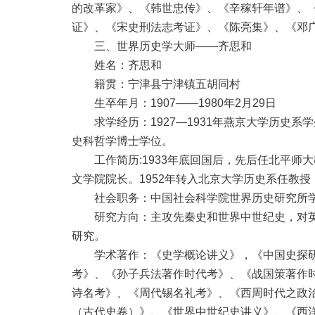
的改革家》、《韩世忠传》、《辛稼轩年谱》、
证》、《宋史刑法志考证》、《陈亮集》、《邓
三、世界历史学大师——齐思和
姓名：齐思和
籍贯：宁津县宁津镇五胡同村
生卒年月：1907——1980年2月29日
求学经历：1927—1931年燕京大学历史系学生
史科哲学博士学位。
工作简历:1933年底回国后，先后任北平师
文学院院长。1952年转入北京大学历史系任教授
社会职务：中国社会科学院世界历史研究所学
研究方向：主攻先秦史和世界中世纪史，对英
研究。
学术著作：《史学概论讲义》，《中国史探研
考》、《孙子兵法著作时代考》、《战国策著作
诗名考》、《周代锡名礼考》、《西周时代之政
（古代史卷）》、《世界中世纪史讲义》、《西