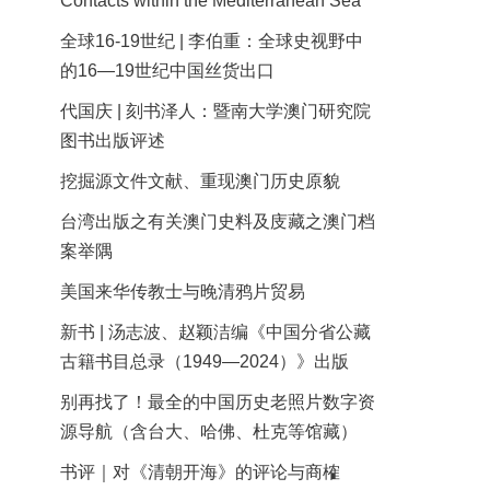
Contacts within the Mediterranean Sea
全球16-19世纪 | 李伯重：全球史视野中
的16—19世纪中国丝货出口
代国庆 | 刻书泽人：暨南大学澳门研究院
图书出版评述
挖掘源文件文献、重现澳门历史原貌
台湾出版之有关澳门史料及庋藏之澳门档
案举隅
美国来华传教士与晚清鸦片贸易
新书 | 汤志波、赵颖洁编《中国分省公藏
古籍书目总录（1949—2024）》出版
别再找了！最全的中国历史老照片数字资
源导航（含台大、哈佛、杜克等馆藏）
书评｜对《清朝开海》的评论与商榷