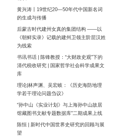
黄兴涛丨19世纪20—50年代中国新名词
的生成与传播
后蒙古时代建州女真的集团结构 ——以
《朝鲜实录》记载的建州卫领主阶层汉姓
为线索
书讯书话 | 陈锋教授：“大财政史观”下的
清代税收研究 | 国家哲学社会科学成果文
库
理论|林声渊、吴宏岐：《历史海防地理
学若干理论问题刍议》
“孙中山《实业计划》与上海孙中山故居
馆藏图书文献专题数据库”二期成果上线
陈恒 | 新时代中国世界史研究的回顾与展
望