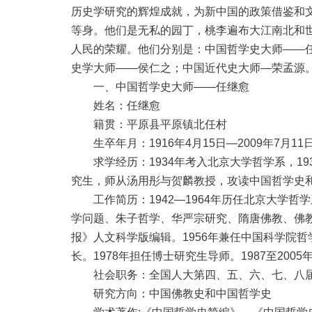
历史学研究的辉煌成就，为新中国的政策借鉴和
等身。他们是无私的园丁，桃李遍布大江南北和
人民的荣耀。他们分别是：中国哲学史大师——
史学大师——侯仁之；中国近代史大师—荣孟源
一、中国哲学史大师——任继愈
姓名：任继愈
籍贯：平原县平原镇北任村
生卒年月：1916年4月15日—2009年7月11
求学经历：1934年考入北京大学哲学系，193
究生，师从汤用彤与贺麟教授，攻读中国哲学史和
工作简历：1942—1964年历任北京大学哲
学问题、朱子哲学、华严宗研究、隋唐佛教、佛教著
报》人文科学版编辑。1956年兼任中国科学院哲
长。1978年担任博士研究生导师。1987至200
社会职务：全国人大第四、五、六、七、八届代
研究方向：中国佛教史和中国哲学史