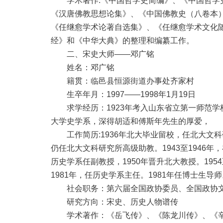
学术著作:《中国哲学史简编》、《中国哲学史
《汉唐佛教思想论集》、《中国佛教史（八卷本
《任继愈学术论著自选集》、《任继愈学术文化
经》和《中华大典》的整理和编纂工作。
二、宋史大师——邓广铭
姓名：邓广铭
籍贯：临邑县恒源街道办事处齐家村
生卒年月：1997——1998年1月19日
求学经历：1923年考入山东省立第一师范学校；
大学史学系，深得胡适和傅斯年先生的厚爱，
工作简历:1936年北大毕业留校，任北大文科
仍任北大文科研究所高级助教。1943至1946
历史学系任副教授，1950年晋升北大教授。195
1981年，任历史学系主任。1981年任博士生导
社会职务：第六届全国政协委员、全国政协文
研究方向：宋史、历史人物谱传
学术著作：《岳飞传》、《陈龙川传》、《辛