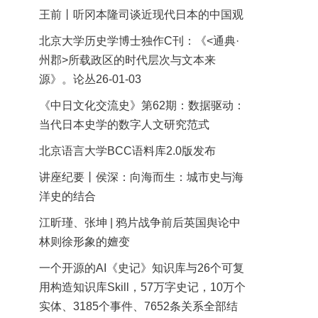
王前丨听冈本隆司谈近现代日本的中国观
北京大学历史学博士独作C刊：《<通典·
州郡>所载政区的时代层次与文本来
源》。论丛26-01-03
《中日文化交流史》第62期：数据驱动：
当代日本史学的数字人文研究范式
北京语言大学BCC语料库2.0版发布
讲座纪要丨侯深：向海而生：城市史与海
洋史的结合
江昕瑾、张坤 | 鸦片战争前后英国舆论中
林则徐形象的嬗变
一个开源的AI《史记》知识库与26个可复
用构造知识库Skill，57万字史记，10万个
实体、3185个事件、7652条关系全部结