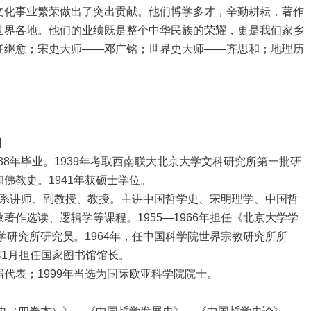
文化事业繁荣做出了突出贡献。他们博学多才，辛勤耕耘，著作
世界各地。他们的业绩既是整个中华民族的荣耀，更是我们家乡
任继愈；宋史大师——邓广铭；世界史大师——齐思和；地理历
。
日
8年毕业。1939年考取西南联大北京大学文科研究所第一批研
佛教史。1941年获硕士学位。
学系讲师、副教授、教授。主讲中国哲学史、宋明理学、中国哲
作选读、逻辑学等课程。1955—1966年担任《北京大学学
学研究所研究员。1964年，任中国科学院世界宗教研究所所
5年1月担任国家图书馆馆长。
表；1999年当选为国际欧亚科学院院士。