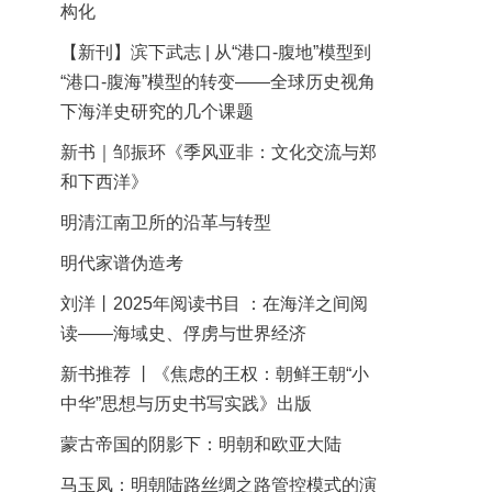
构化
【新刊】滨下武志 | 从“港口-腹地”模型到
“港口-腹海”模型的转变——全球历史视角
下海洋史研究的几个课题
新书｜邹振环《季风亚非：文化交流与郑
和下西洋》
明清江南卫所的沿革与转型
明代家谱伪造考
刘洋丨2025年阅读书目 ：在海洋之间阅
读——海域史、俘虏与世界经济
新书推荐 丨《焦虑的王权：朝鲜王朝“小
中华”思想与历史书写实践》出版
蒙古帝国的阴影下：明朝和欧亚大陆
马玉凤：明朝陆路丝绸之路管控模式的演