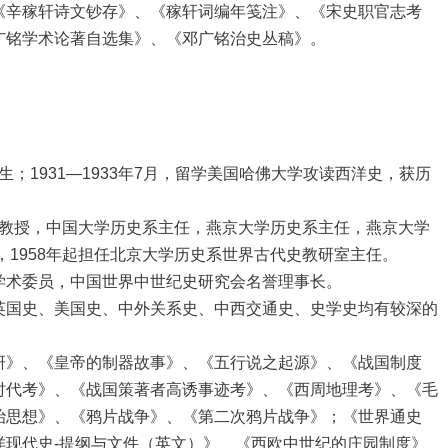
《辛稼轩诗文钞存》、《稼轩词编年笺注》、《宋史职官志考
广铭学术论著自选集》、《邓广铭治史丛稿》。
；1931—1933年7月，留学美国哈佛大学攻读西洋史，获历
大教授，中国大学历史系主任，燕京大学历史系主任，燕京大学
，1958年起担任北京大学历史系世界古代史教研室主任。
术委员，中国世界中世纪史研究会名誉理事长。
国史、美国史、中外关系史、中西交通史、史学史均有较深的
》、《皇帝的制器故事》、《五行说之起源》、《战国制度
时代考》、《战国策著者高诱事迹考》、《西周地理考》、《毛
治思想》、《鸦片战争》、《第二次鸦片战争》；《世界通史
洋现代史-提纲与文件（英文）》、《西欧中世纪的庄园制度》、