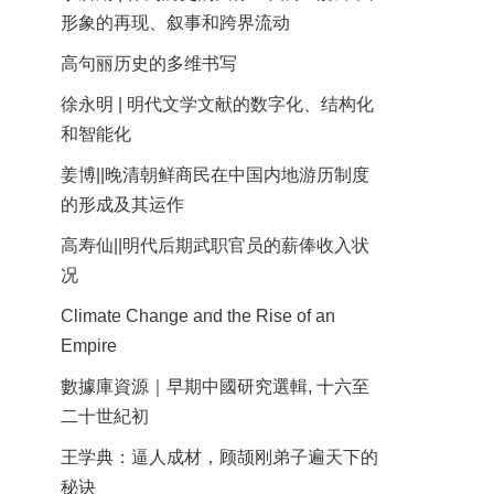
形象的再现、叙事和跨界流动
高句丽历史的多维书写
徐永明 | 明代文学文献的数字化、结构化
和智能化
姜博||晚清朝鲜商民在中国内地游历制度
的形成及其运作
高寿仙||明代后期武职官员的薪俸收入状
况
Climate Change and the Rise of an
Empire
數據庫資源｜早期中國研究選輯, 十六至
二十世紀初
王学典：逼人成材，顾颉刚弟子遍天下的
秘诀