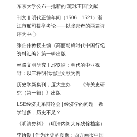
东京大学公布一批新的“琉球王国”文献
刊文 || 明代正德年间（1506—1521）浙
江市舶司提举考论——以张邦奇的两篇诗
序为中心
张伯伟教授主编《高丽朝鲜时代中国行纪
资料汇编》第一辑出版
丝路文明研究︱邱轶皓：明代的中亚视
野：以三种明代地理文献为例
历史学新集刊，厦大主办——《海关史研
究（第一辑）》出版
LSE经济史系辩论会 | 经济学的问题：数
学过多，历史不足？
《明清史料》（明清内阁大库残馀档案）
李所期 | 作为历史的图像：西方画报中国