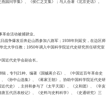
之燕园问学集》、《侯仁之文集》；与人合著《北京史话》。
事革命活动被捕肄业。
抗日战争爆发后奔赴山西参加八路军；1938年到延安，在边区师
学和华北大学任教；1950年调入中国科学院近代史研究所任研究室
国近代史学会副会长。
辑，专刊21种。编著《国贼蒋介石》、《中国近百年革命史
》、《孙中山选集》、《蒋家王朝》。协助中国科学院近代史研
国近代史》，主持和参与了《太平天国》、《义和团》、《辛亥
隋唐五代历表校记》、《史料与史料科学》、《史通研究》三