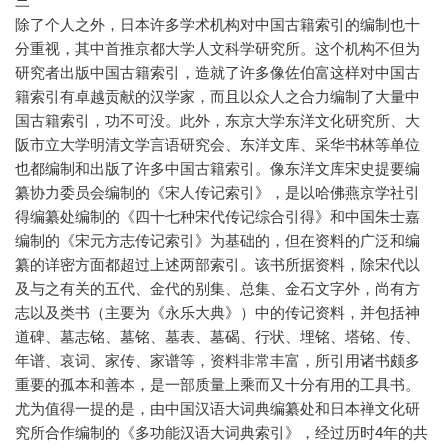
三
除了个人之外，日本许多学术机构对中国古籍索引的编制也十
分重视，其中首推京都大学人文科学研究所。这个机构不但为
研究者出版中国古籍索引，造就了许多像佐伯富这样对中国古
籍索引有卓越贡献的汉学家，而且以众人之合力编制了大量中
国古籍索引，功不可没。此外，东京大学东洋文化研究所、大
阪市立大学明清文学言语研究会、东洋文库、采华书林等单位
也都编制和出版了许多中国古籍索引。像东洋文库宋史提要编
纂协力委员会编制的《宋人传记索引》，是以哈佛燕京学社引
得编纂处编制的《四十七种宋代传记综合引得》和中国朱士嘉
编制的《宋元方志传记索引》为基础的，但在资料的广泛和编
纂的详密方面都超过上述两部索引。该书所据资料，除宋代以
及与之有关的五代、金代的别集、总集、金石文字外，尚有方
志以及类书（主要为《永乐大典》）中的传记资料，并包括神
道碑、墓志铭、墓铭、墓表、墓碣、行状、埋铭、塔铭、传、
年谱、哀词、家传、家谱等，资料非常丰富，所引用诸书颇多
重要的孤本和善本，是一部质量上乘而又十分有用的工具书。
尤为值得一提的是，由中国汉语大词典编纂处和日本禅文化研
究所合作编制的《多功能汉语大词典索引》，经过历时4年的共