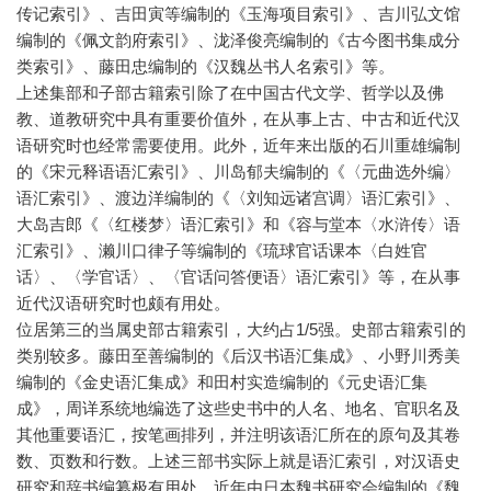
传记索引》、吉田寅等编制的《玉海项目索引》、吉川弘文馆
编制的《佩文韵府索引》、泷泽俊亮编制的《古今图书集成分
类索引》、藤田忠编制的《汉魏丛书人名索引》等。
上述集部和子部古籍索引除了在中国古代文学、哲学以及佛
教、道教研究中具有重要价值外，在从事上古、中古和近代汉
语研究时也经常需要使用。此外，近年来出版的石川重雄编制
的《宋元释语语汇索引》、川岛郁夫编制的《〈元曲选外编〉
语汇索引》、渡边洋编制的《〈刘知远诸宫调〉语汇索引》、
大岛吉郎《〈红楼梦〉语汇索引》和《容与堂本〈水浒传〉语
汇索引》、濑川口律子等编制的《琉球官话课本〈白姓官
话〉、〈学官话〉、〈官话问答便语〉语汇索引》等，在从事
近代汉语研究时也颇有用处。
位居第三的当属史部古籍索引，大约占1/5强。史部古籍索引的
类别较多。藤田至善编制的《后汉书语汇集成》、小野川秀美
编制的《金史语汇集成》和田村实造编制的《元史语汇集
成》，周详系统地编选了这些史书中的人名、地名、官职名及
其他重要语汇，按笔画排列，并注明该语汇所在的原句及其卷
数、页数和行数。上述三部书实际上就是语汇索引，对汉语史
研究和辞书编纂极有用处。近年由日本魏书研究会编制的《魏