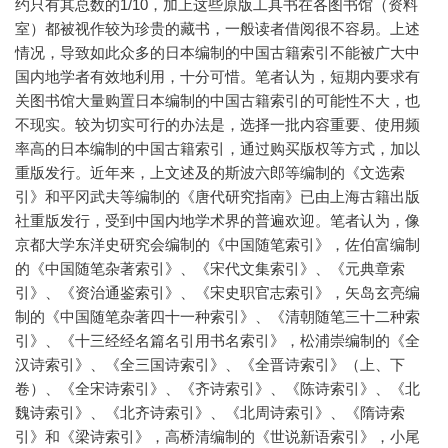
约只有其总数的1/10，加上这些原版工具书在各图书馆（资料
室）都被视作较为珍贵的藏书，一般读者借阅很不容易。上述
情况，导致如此众多的日本编制的中国古籍索引不能被广大中
国内地学者有效地利用，十分可惜。笔者认为，短期内要求有
关图书馆大量购置日本编制的中国古籍索引的可能性不大，也
不现实。较为切实可行的办法是，选择一批内容重要、使用频
率高的日本编制的中国古籍索引，通过购买版权等方式，加以
重版发行。近年来，上文述及的斯波六郎等编制的《文选索
引》和平冈武夫等编制的《唐代研究指南》已由上海古籍出版
社重版发行，受到中国内地学术界的普遍欢迎。笔者认为，像
京都大学东洋史研究会编制的《中国随笔索引》，佐伯富编制
的《中国随笔杂著索引》、《宋代文集索引》、《元典章索
引》、《资治通鉴索引》、《宋史职官志索引》，矢岛玄亮编
制的《中国随笔杂著四十一种索引》、《清朝随笔三十二种索
引》、《十三经经名篇名引用书名索引》，松浦崇编制的《全
汉诗索引》、《全三国诗索引》、《全晋诗索引》（上、下
卷）、《全宋诗索引》、《齐诗索引》、《陈诗索引》、《北
魏诗索引》、《北齐诗索引》、《北周诗索引》、《隋诗索
引》和《梁诗索引》，高桥清编制的《世说新语索引》，小尾