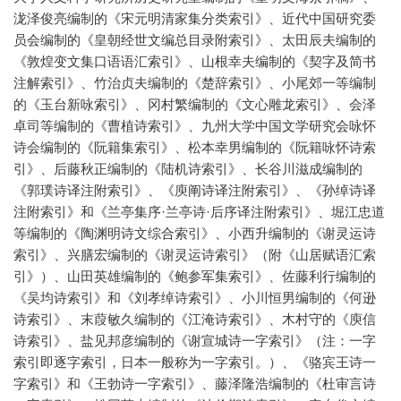
泷泽俊亮编制的《宋元明清家集分类索引》、近代中国研究委
员会编制的《皇朝经世文编总目录附索引》、太田辰夫编制的
《敦煌变文集口语语汇索引》、山根幸夫编制的《契字及简书
注解索引》、竹治贞夫编制的《楚辞索引》、小尾郊一等编制
的《玉台新咏索引》、冈村繁编制的《文心雕龙索引》、会泽
卓司等编制的《曹植诗索引》、九州大学中国文学研究会咏怀
诗会编制的《阮籍集索引》、松本幸男编制的《阮籍咏怀诗索
引》、后藤秋正编制的《陆机诗索引》、长谷川滋成编制的
《郭璞诗译注附索引》、《庾阐诗译注附索引》、《孙绰诗译
注附索引》和《兰亭集序·兰亭诗·后序译注附索引》、堀江忠道
等编制的《陶渊明诗文综合索引》、小西升编制的《谢灵运诗
索引》、兴膳宏编制的《谢灵运诗索引》（附《山居赋语汇索
引》）、山田英雄编制的《鲍参军集索引》、佐藤利行编制的
《吴均诗索引》和《刘孝绰诗索引》、小川恒男编制的《何逊
诗索引》、末葭敏久编制的《江淹诗索引》、木村守的《庾信
诗索引》、盐见邦彦编制的《谢宣城诗一字索引》（注：一字
索引即逐字索引，日本一般称为一字索引。）、《骆宾王诗一
字索引》和《王勃诗一字索引》、藤泽隆浩编制的《杜审言诗