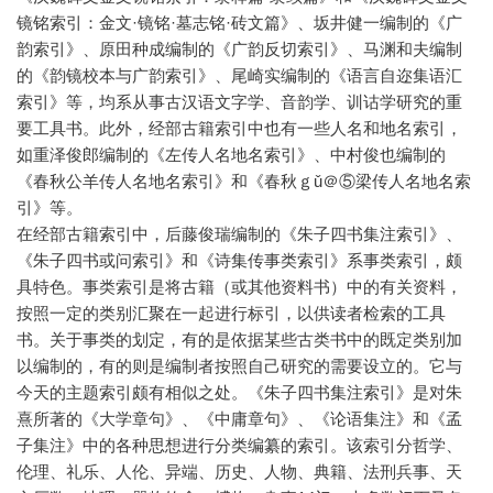
镜铭索引：金文·镜铭·墓志铭·砖文篇》、坂井健一编制的《广
韵索引》、原田种成编制的《广韵反切索引》、马渊和夫编制
的《韵镜校本与广韵索引》、尾崎实编制的《语言自迩集语汇
索引》等，均系从事古汉语文字学、音韵学、训诂学研究的重
要工具书。此外，经部古籍索引中也有一些人名和地名索引，
如重泽俊郎编制的《左传人名地名索引》、中村俊也编制的
《春秋公羊传人名地名索引》和《春秋ｇǔ＠⑤梁传人名地名索
引》等。
在经部古籍索引中，后藤俊瑞编制的《朱子四书集注索引》、
《朱子四书或问索引》和《诗集传事类索引》系事类索引，颇
具特色。事类索引是将古籍（或其他资料书）中的有关资料，
按照一定的类别汇聚在一起进行标引，以供读者检索的工具
书。关于事类的划定，有的是依据某些古类书中的既定类别加
以编制的，有的则是编制者按照自己研究的需要设立的。它与
今天的主题索引颇有相似之处。《朱子四书集注索引》是对朱
熹所著的《大学章句》、《中庸章句》、《论语集注》和《孟
子集注》中的各种思想进行分类编纂的索引。该索引分哲学、
伦理、礼乐、人伦、异端、历史、人物、典籍、法刑兵事、天