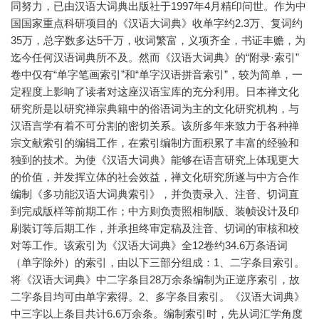
同努力，已由汉语大词典出版社于1997年4月精印问世。作为中
国国家重点科研项目的《汉语大词典》收单字约2.3万、复词约
35万，总字数多达5千万，收词繁富，义项齐全，书证丰赡，为
迄今任何汉语词典所不及。然而《汉语大词典》的“附录·索引”
卷中仅有“单字笔画索引”和“单字汉语拼音索引”，较为简单，一
定程度上影响了读者对这座汉语宝库的充分利用。日本禅文化
研究所是以研究禅宗典籍中的俗语词为主的文化研究机构，与
汉语言学有着不可分割的密切关系。该所多年来致力于各种禅
宗文献索引的编辑工作，在索引编制方面积累了丰富的经验和
独到的技术。为使《汉语大词典》能够在语言研究上体现更大
的价值，并发挥立体的社会效益，禅文化研究所遂与中方合作
编制《多功能汉语大词典索引》，并负责录入、注音、切词直
到完成版样等前期工作；中方则负责照相制版、装帧设计及印
刷装订等后期工作，并承担终审定稿及注音、切词的审核和校
对等工作。该索引为《汉语大词典》全12卷约34.6万条语词
（单字除外）的索引，由以下三部分组成：1、二字条目索引。
将《汉语大词典》中二字条目28万余条编制为正逆序索引，故
二字条目均可由单字索得。2、多字条目索引。《汉语大词典》
中三字以上条目共计6.6万余条。编制索引时，先从词汇学角度