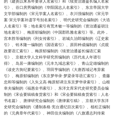
的《建炎以来系年要录人名索引》和《续资治通鉴长编人名索
引》、谷口房男编制的《华阳国志人名索引》、东京帝国大学
文学部编制的《宋元学案人名索引》、衣川强编制的《宋元学
案·宋元学案补遗字号别名索引》、明代史研究会编制的《大诰
人名索引》等；地名索引有荒木敏一等编制的《资治通鉴胡注
地名索引》、梅原郁编制的《中国郡邑雅名索引》等。此外，
宫本胜等编制的《列女传索引》、岩城久治郎编制的《辽史索
引》、铃木隆一编制的《国语索引》、原田种成编制的《贞观
政要语汇索引》、梅原郁编制的《续资治通鉴长编语汇索
引》、京都大学人文科学研究所编制的《历代名人年谱引
得》、岛居一康编制的《元丰九域志索引》、青山定雄编制的
《读史方舆纪要索引》、羽田亨编制的《大唐西域记考异索
引》、梅原郁编制的《东京梦华录·梦梁录等语汇索引》、斋藤
忠和等编制的《入矢义高·梅原郁译注东京梦华录索引》、山根
幸夫编制的《福惠全书索引》、东洋文库宋代史研究委员会编
制的《宋会要辑稿食货索引》和《宋会要辑稿食货索引：人名·
书名篇》、唐律研究会编制的《唐律索引稿》、京都大学东洋
史研究会编制的《通制条格·宪台通纪目次索引》、植松正编制
的《元典章年代索引》、神田信夫编制的《八旗通志列传索