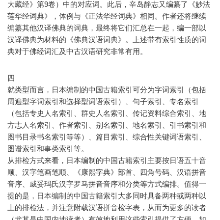
大藏经》第9卷）中的对应词。此后，辛岛静志又编纂了《妙法
莲华经词典》，体例与《正法华经词典》相同。作者还将继续
编纂其他汉译佛典的词典，最终将它们汇总在一起，编一部以
汉译佛典为材料的《佛典汉语词典》。上述带有索引性质的词
典对于佛经词汇及中古汉语研究非常有用。
四
就类型而言，日本编制的中国古籍索引可分为字词索引（包括
周遍型字词索引和选择型词语索引）、句子索引、专名索引
（包括专史人名索引、群史人名索引、传记资料综合索引、地
方志人名索引、作者索引、别名索引、地名索引、引书索引和
图书目录书名索引等等）、篇目索引、综合性关键词语索引、
图谱索引和事类索引等。
从排检方式来看，日本编制的中国古籍索引主要按日语五十音
顺、汉字笔画笔顺、《康熙字典》部首、四角号码、汉语拼音
音序、威妥玛氏汉字罗马拼音音序和分类等方式编排。值得一
提的是，日本编制的中国古籍索引大多同时具备两种或两种以
上的排检法，并注意附载汉语拼音检字表，从而为更多的读者
（尤其是中国内地读者）有效地利用这些索引提供了方便。如