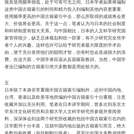
致其使用频率很低，处于可有可无之间。日本学者如果将编制
这类中国古籍索引的时间和精力投入到编制其他内容更重要、
使用频率更高的中国古籍索引中去，那么所取得的成就将会更
大、价值将会更高。关于这一点，笔者认为与日本的社会制度
和科研制度有较大关系。与中国相比，日本的人文科学研究国
家管得很少，缺乏总体规划和统一部署，有不少研究完全凭学
者个人的兴趣。这样也许可以给予研究者最大限度的学术自
由，便于充分发挥他们的聪明才智，但有时也会造成很大的浪
费。在这方面，中国学者应该从反面吸取教训。当然，中国学
者业已编制的古籍索引绝大多数都是用处较大的。
五
日本除了本身非常重视中国古籍索引编制外，还对中国内地、
台湾、香港以及欧美等地所编的中国古籍索引十分重视，注意
收藏并加以充分利用。笔者在日本讲学期间，曾多次到东京大
学东洋文化研究所和京都大学人文科学研究所参观并查阅资
料，深深体会到这两个研究所收藏的包括中国古籍索引在内的
汉学图书十分丰富，仅就中国内地出版的古籍索引而言，绝大
多数均有收藏（包括刚刚出版者），甚至比中国大多数省级图