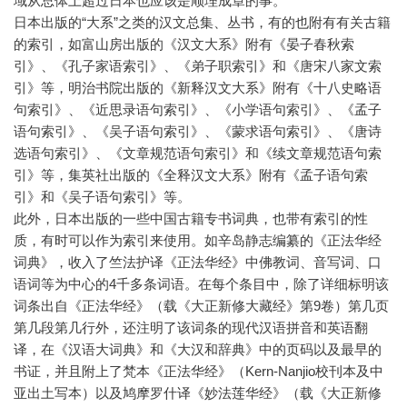
域从总体上超过日本也应该是顺理成章的事。
日本出版的“大系”之类的汉文总集、丛书，有的也附有有关古籍
的索引，如富山房出版的《汉文大系》附有《晏子春秋索
引》、《孔子家语索引》、《弟子职索引》和《唐宋八家文索
引》等，明治书院出版的《新释汉文大系》附有《十八史略语
句索引》、《近思录语句索引》、《小学语句索引》、《孟子
语句索引》、《吴子语句索引》、《蒙求语句索引》、《唐诗
选语句索引》、《文章规范语句索引》和《续文章规范语句索
引》等，集英社出版的《全释汉文大系》附有《孟子语句索
引》和《吴子语句索引》等。
此外，日本出版的一些中国古籍专书词典，也带有索引的性
质，有时可以作为索引来使用。如辛岛静志编纂的《正法华经
词典》，收入了竺法护译《正法华经》中佛教词、音写词、口
语词等为中心的4千多条词语。在每个条目中，除了详细标明该
词条出自《正法华经》（载《大正新修大藏经》第9卷）第几页
第几段第几行外，还注明了该词条的现代汉语拼音和英语翻
译，在《汉语大词典》和《大汉和辞典》中的页码以及最早的
书证，并且附上了梵本《正法华经》（Kern-Nanjio校刊本及中
亚出土写本）以及鸠摩罗什译《妙法莲华经》（载《大正新修