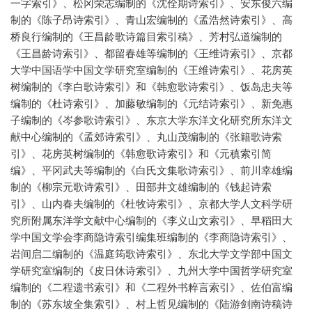
一字索引》、松冈荣志编制的《沈佺期诗索引》、安东俊六编
制的《陈子昂诗索引》、青山宏编制的《孟浩然诗索引》、高
桥良行编制的《王昌龄歌诗篇目索引稿》、芳村弘道编制的
《王昌龄诗索引》、都留春雄等编制的《王维诗索引》、京都
大学中国语学中国文学研究室编制的《王维诗索引》、花房英
树编制的《李白歌诗索引》和《韩愈歌诗索引》、饭岛忠夫等
编制的《杜诗索引》、加藤敏编制的《元结诗索引》、新免惠
子编制的《岑参歌诗索引》、东京大学东洋文化研究所东洋文
献中心编制的《孟郊诗索引》、丸山茂编制的《张籍歌诗索
引》、花房英树编制的《韩愈歌诗索引》和《元稹索引简
编》、平冈武夫等编制的《白氏文集歌诗索引》、前川幸雄编
制的《柳宗元歌诗索引》、田部井文雄编制的《钱起诗索
引》、山内春夫编制的《杜牧诗索引》、京都大学人文科学研
究所附属东洋学文献中心编制的《李义山文索引》、早稻田大
学中国文学会李商隐诗索引编集班编制的《李商隐诗索引》、
岩间启二编制的《温庭筠歌诗索引》、东北大学文学部中国文
学研究室编制的《皮日休诗索引》、九州大学中国哲学研究室
编制的《二程遗书索引》和《二程外书粹言索引》、佐伯富编
制的《苏东坡全集索引》、村上哲见编制的《陆游剑南诗稿诗