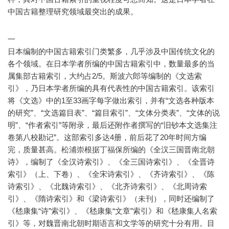
中国古籍整理研究领域最突出的成果。
一
日本编制的中国古籍索引门类繁多，几乎涉及中国传统文化的
各个领域。在日本学者所编的中国古籍索引中，数量最多的当
属集部古籍索引，大约占2/5。斯波六郎等编制的《文选索
引》，乃日本学者所编的具有代表性的中国古籍索引。该索引
将《文选》中的1至33画字每字做出索引，并有“文选各种版本
的研究”、“文选篇目表”、“篇目索引”、“文体分类表”、“文体的说
明”、“作者索引”等附录，最后还附作者撰写的“旧钞本文选集注
卷第八校勘记”。这部索引多达4册，前后花了20年时间方编
完，质量甚高。松浦崇根据丁福保所编的《全汉三国晋南北朝
诗》，编制了《全汉诗索引》、《全三国诗索引》、《全晋诗
索引》（上、下卷）、《全宋诗索引》、《齐诗索引》、《陈
诗索引》、《北魏诗索引》、《北齐诗索引》、《北周诗索
引》、《隋诗索引》和《梁诗索引》（未刊），同时还编制了
《嵇康集“诗”索引》、《嵇康集“文章”索引》和《嵇康集人名索
引》等，对魏晋南北朝时期语言和文学等的研究十分有用。目