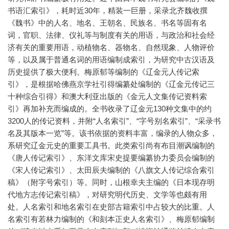
书语汇索引》，耗时近30年，精装一巨册，采录北齐魏收撰
《魏书》中的人名、地名、王朝名、民族名、书名等固有名
词，官职、法律、仪礼等与制度有关的用语，与政治和社会经
济有关的重要用语，动植物名、器物名、自然现象、人物评价
等，以及属于普通名词的用语编制成索引，为研究中古汉语及
历史提供了极大便利。梅原郁等编制的《辽金元人传记索
引》，是根据哈佛燕京学社引得编纂处编制的《辽金元传记三
十种综合引得》和澳大利亚出版的《金元人文集传记资料索
引》再加补充而编成的。全书收录了辽金元130种文集中的约
3200人的传记资料，并附“人名索引”、“字号别名索引”、“采录书
名及其版本一览”等。该书依据的资料丰富，编录的人物众多，
系研究辽金元史的重要工具书。此类索引尚有布目潮讽编制的
《唐人传记索引》、东洋文库宋史提要编纂协力委员会编制的
《宋人传记索引》、太田辰夫编制的《八旗文人传记综合索引
稿》（附字号索引）等。同时，山根幸夫主编的《日本现存明
代地方志传记索引稿》，对研究明代历史、文学等也颇有用
处。人名索引和地名索引在史部古籍索引中占较大的比重。人
名索引有若林力编制的《和刻本正史人名索引》、梅原郁编制