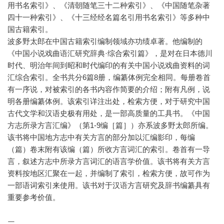
用书名索引》、《清朝随笔三十二种索引》、《中国随笔杂著
四十一种索引》、《十三经经名篇名引用书名索引》等多种中
国古籍索引。
波多野太郎在中国古籍索引编制领域亦功绩卓著。他编制的
《中国小说戏曲语汇研究辞典·综合索引篇》，是对在日本德川
时代、明治年间到昭和时代编印的有关中国小说戏曲资料的词
汇综合索引。全书共分6篇8册，编纂体例完全相同。每册卷首
有一序说，对被索引的各书内容作简要的介绍；附有凡例，说
明各册编纂体例。该索引详注出处，检索方便，对于研究中国
古代文学和汉语史极有用处，是一部高质量的工具书。《中国
方志所录方言汇编》（第1-9编［篇］）亦系波多野太郎所编。
该书将中国地方志中有关方言的部分加以汇编影印，每编
（篇）卷末附有该编（篇）所收方言词汇的索引。卷首有一导
言，叙述方志中所录方言词汇的语言学价值。该书将有关方言
资料按地区汇聚在一起，并编制了索引，检索方便，故可作为
一部语词索引来使用。该书对于汉语方言研究及辞书编纂具有
重要参考价值。