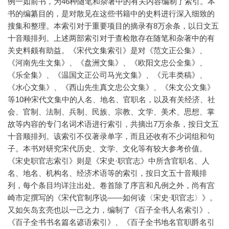
例一如前书，为46种随笔和杂著中的有关内容编制了索引。本
书的编纂目的，是对散见在这些书籍中的史料进行深入细致的
搜集和整理。本索引对于重要项目的摘录有8万余条，以日文五
十音顺排列。上述两部索引对于查检散存在随笔和杂著中的有
关史料颇有助益。《宋代文集索引》是对《范文正公集》、
《河南先生文集》、《盘洲文集》、《欧阳文忠公全集》、
《乐全集》、《温国文正公司马光文集》、《元丰类稿》、
《水心文集》、《西山先生真文忠公文集》、《朱文公文集》
等10种宋代文集中的人名、地名、官职名，以及有关经济、社
会、官制、法制、兵制、民族、宗教、文学、美术、思想、掌
故等内容的专门名词术语进行索引，共摘出7万余条，按日文五
十音顺排列。该索引不仅著录单字，而且还收有不少词组和句
子。本书对研究宋代历史、文学、文化等有较大参考价值。
《宋史职官志索引》则是《宋史·职官志》中所含官职名、人
名、地名、机构名、经济术语等的索引，按日文五十音顺排
列，每个条目均详注出处。卷首除了序言和凡例之外，尚有宫
崎市定撰写的《宋代官制序说——如何读〈宋史·职官志〉》。
又如矢岛玄亮也以一己之力，编制了《百子全书人名索引》、
《百子全书书名篇名谚语索引》、《百子全书地名官职爵名引