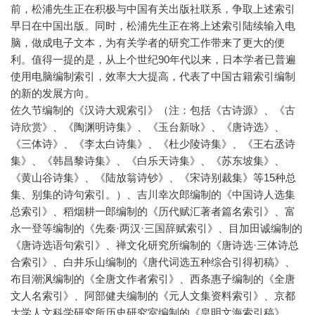
前，松浦先生正在积极与中国有关出版社联系，争取上述索引
早日在中国出版。同时，松浦先生正在将上述索引陆续输入电
脑，做成电子文本，为有关学者的研究工作带来了更大的便
利。值得一提的是，从上个世纪90年代以来，日本学者已普遍
使用电脑编制索引，效率大大提高，代表了中国古籍索引编制
的新的发展方向。
佐久节编制的《汉诗大观索引》（注：包括《古诗源》、《古
诗欣赏》、《陶渊明诗集》、《玉台新咏》、《唐诗选》、
《三体诗》、《李太白诗集》、《杜少陵诗集》、《王右丞诗
集》、《韩昌黎诗集》、《白乐天诗集》、《苏东坡集》、
《黄山谷诗集》、《陆放翁诗钞》、《宋诗别裁集》等15种总
集、别集的诗句索引。）、吉川幸次郎编制的《中国诗人选集
总索引》、稻烟耕一郎编制的《历代赋汇著者篇名索引》、富
永一登等编制的《先秦·两汉·三国辞赋索引》、目加田诚编制的
《唐诗选语句索引》、禅文化研究所编制的《唐诗选·三体诗总
合索引》、白井乐山编制的《唐代词选五种综合引得初稿》、
布目潮沨编制的《全唐文作者索引》、西条惠子编制的《全唐
文人名索引》、阿部健夫编制的《元人文集资料索引》、京都
大学人文科学研究所历史研究室编制的《皇明文海索引稿》、