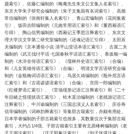
题索引》、佐藤仁编制的《晦庵先生朱文公文集人名索引》、
东京大学朱子研究会编制的《朱子文集固有名词索引》、高畑
常信编制的《张南轩集人名索引》、青山宏编制的《花间集索
引》、饭田吉郎编制的《元曲常用语汇索引》和《董西厢语汇
引得》、陶山信男编制的《西厢记王季思注释索引》、东京文
理大学汉文学第二研究室编制的《还魂记语汇引得》、太田辰
夫编制的《京本通俗小说·清平山堂话本语汇索引》、古屋二夫
编制的《武王伐纣平话·七国春秋平话语汇索引》、香坂顺一编
制的《水浒全传语汇索引》、《儒林外史语汇索引》（合编）
和《儿女英雄传语汇索引》（合编）、明清文学言语研究会编
制的《金瓶梅词话语汇索引》、鸟居久靖编制的《瓶外卮言语
汇索引》和《古谣谚谚语索引》（合编）、宫田一郎编制的
《红楼梦语汇索引》、《官场现形记语汇注释索引》和《二十
年目睹之怪现状语汇索引》、铃木直治编制的《老残游记语汇
注释索引》、中川谕编制的《三国志演义人名索引》、庆谷寿
信等编制的《词林韵释索引》等集部古籍索引，亦颇有用处。
日本学者编制的子部古籍索引也很多，其数量仅次于集部古籍
索引，大约占1/4强。子部古籍索引主要有北原峰树编制的《老
子王弼注索引》、《庄子郭象注索引》、《列子张湛注索