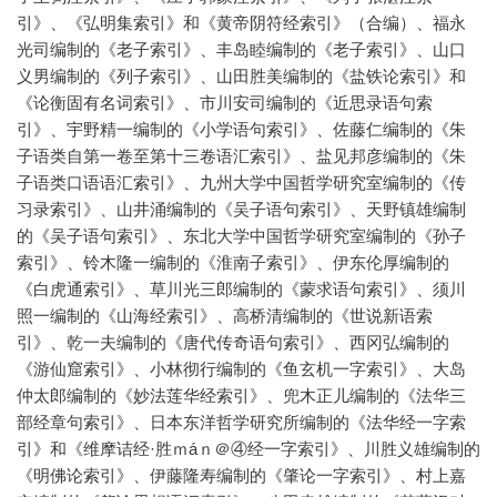
引》、《弘明集索引》和《黄帝阴符经索引》（合编）、福永
光司编制的《老子索引》、丰岛睦编制的《老子索引》、山口
义男编制的《列子索引》、山田胜美编制的《盐铁论索引》和
《论衡固有名词索引》、市川安司编制的《近思录语句索
引》、宇野精一编制的《小学语句索引》、佐藤仁编制的《朱
子语类自第一卷至第十三卷语汇索引》、盐见邦彦编制的《朱
子语类口语语汇索引》、九州大学中国哲学研究室编制的《传
习录索引》、山井涌编制的《吴子语句索引》、天野镇雄编制
的《吴子语句索引》、东北大学中国哲学研究室编制的《孙子
索引》、铃木隆一编制的《淮南子索引》、伊东伦厚编制的
《白虎通索引》、草川光三郎编制的《蒙求语句索引》、须川
照一编制的《山海经索引》、高桥清编制的《世说新语索
引》、乾一夫编制的《唐代传奇语句索引》、西冈弘编制的
《游仙窟索引》、小林彻行编制的《鱼玄机一字索引》、大岛
仲太郎编制的《妙法莲华经索引》、兜木正儿编制的《法华三
部经章句索引》、日本东洋哲学研究所编制的《法华经一字索
引》和《维摩诘经·胜ｍáｎ＠④经一字索引》、川胜义雄编制的
《明佛论索引》、伊藤隆寿编制的《肇论一字索引》、村上嘉