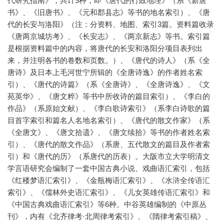
代研究指南》，共计9种，即《唐代的行政地理》（系《新唐
书》、《旧唐书》、《元和郡县志》等书的地名索引）、《唐
代的长安与洛阳》（注：分资料、地图、索引3篇。资料篇收录
《唐两京城坊考》、《长安志》、《两京新志》等书。索引篇
是根据资料篇中的内容，将唐代的长安和洛阳分项目表列出
来，并注明各书的卷数和页数。）、《唐代的诗人》（系《全
唐诗》及日本上毛河世宁所辑的《全唐诗逸》的作者姓名索
引）、《唐代的诗篇》（系《全唐诗》、《全唐诗逸》、《文
苑英华》、《唐文粹》等书中所收诗的篇目索引）、《李白的
作品》（系原始文献）、《李白歌诗索引》（系李白诗歌的篇
目首字索引和篇名人名地名索引）、《唐代的散文作家》（系
《全唐文》、《唐文拾遗》、《唐文续拾》等书的作者姓名索
引）、《唐代的散文作品》（系唐、五代散文的篇目及作者索
引）和《唐代的历》（系唐代的历表）。大阪市立大学明清文
学言语研究会编制了一套中国古典小说、戏曲语汇索引，包括
《红楼梦语汇索引》、《金瓶梅语汇索引》、《水浒全传语汇
索引》、《儒林外史语汇索引》、《儿女英雄传语汇索引》和
《中国古典戏曲语汇索引》等6种。中谷英雄编制的《中原丛
刊》，内有《北齐律考·北周律考索引》、《隋律考索引稿》、