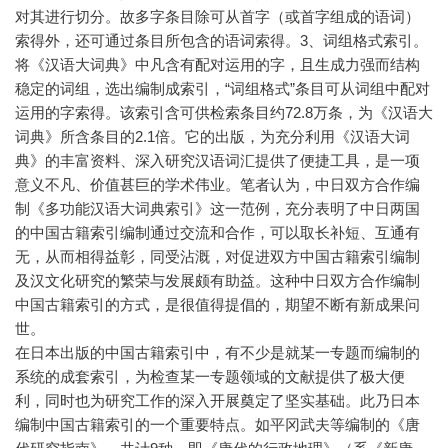
对其进行切分。故多字条目除可从首字（或首字组成的语词）
索得外，还可通过条目所包含的语词索得。3、词组格式索引。
将《汉语大词典》中凡含有配对运用的字，且生成力强而结构
稳定的词组，选出编制成索引，“词组格式”条目可从词组中配对
运用的字索得。该索引含可供检索条目约72.8万条，为《汉语大
词典》所含条目的2.1倍。它的出版，为充分利用《汉语大词
典》的丰富资料、深入研究汉语词汇提供了便捷工具，是一项
意义不凡、价值甚巨的学术伟业。笔者认为，中日双方合作编
制《多功能汉语大词典索引》这一范例，充分表明了中日两国
的中国古籍索引编制通过交流和合作，可以取长补短、互通有
无，从而相得益彰，同受沾溉，对促进双方中国古籍索引编制
及汉文化研究的繁荣与发展颇有助益。这种中日双方合作编制
中国古籍索引的方式，是很值得提倡的，期望不断有新成果问
世。
在日本出版的中国古籍索引中，有不少是就某一专题而编制的
系统的成套索引，为检查某一专题领域的文献提供了极大便
利，同时也为研究工作的深入开展奠定了坚实基础。此乃日本
编制中国古籍索引的一个重要特点。如平冈武夫等编制的《唐