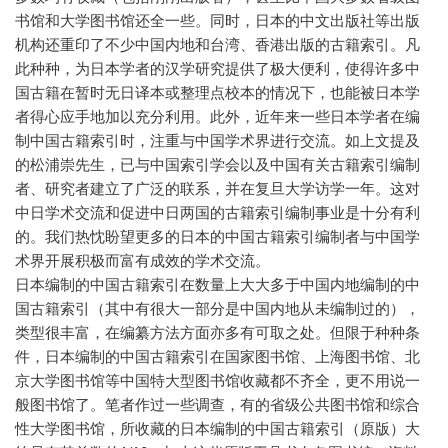
书馆和大学图书馆还全一些。同时，日本的中文出版社等出版
机构还重印了不少中国内地和台湾、香港出版的古籍索引。凡
此种种，为日本学者的汉学研究提供了极大便利，使得许多中
国古籍在暂时无日译本或整理点校本的情况下，也能被日本学
者得心应手地加以充分利用。此外，近年来一些日本学者在编
制中国古籍索引时，注重与中国学术界进行交流。如上文提及
的松浦崇先生，已与中国索引学会以及中国有关古籍索引编制
者、研究者建立了广泛的联系，并在复旦大学访学一年。这对
中日学术交流和促进中日两国的古籍索引编制事业是十分有利
的。我们热忱盼望更多的日本的中国古籍索引编制者与中国学
术界开展积极而富有成效的学术交流。
日本编制的中国古籍索引在数量上大大多于中国内地编制的中
国古籍索引（其中有很大一部分是中国内地从未编制过的），
类型很丰富，在编纂方法方面亦多有可取之处。但限于种种条
件，日本编制的中国古籍索引在国家图书馆、上海图书馆、北
京大学图书馆等中国特大型图书馆收藏都不齐全，更不用说一
般图书馆了。笔者作过一些调查，有的省级公共图书馆和综合
性大学图书馆，所收藏的日本编制的中国古籍索引（原版）大