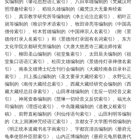
实编制的《肇论思想语汇索引》、八田幸雄编制的《梵藏汉对
照理趣经索引》、稻垣久雄编制的《藏梵汉大无量寿经索
引》、真宗教学研究所等编制的《净土论注总索引》、稻叶正
就等编制的《唯识学术语索引》、牧田谛亮等编制的《中国高
僧传索引》、铃木哲雄编制的《中国禅宗人名索引》（附《景
德传灯录人名索引》）和《景德传灯录固有名词索引》、东方
文化学院京都研究所编制的《大唐大慈恩寺三藏法师传索
引》、柳田圣山编制的《祖堂集索引》、太田辰夫编制的《祖
堂集口语语汇索引》、松田文雄编制的《景德传灯录禅僧名索
引》、南条文雄博士纪念刊行会编制的《大藏经南条目录补正
索引》、川上孤山编制的《圣文要录大藏经索引》、水野弘元
编制的《南传大藏经总索引》、西藏大藏经研究会编制的《西
藏大藏经总目录索引》、山田孝雄编制的《玄应一切经音义索
引》、神尾壹春编制的《慧琳一切经音义反切索引》、福光永
司编制的《理惑论索引》、中岛隆藏编制的《道教义枢索引
稿》、前野直彬编制的《列仙传语句索引》、山田利明等编制
的《太上洞渊神咒经语汇索引》、京都女子大学图书馆编制的
《明正统本道藏书名字画索引》、宇都宫清吉编制的《册府元
龟奉使部外臣部索引》、山内正博编制的《册府元龟所载唐代