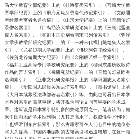
马大学教育学部纪要》上的《杜诗事类索引》，《宫崎大学教
育学部纪要》上的《册府元龟所载唐代传记索引》、《文献通
考经籍考著者名通检稿》，《山形大学纪要》上的《景德传灯
录僧名索引》，《广岛经济大学研究论集》上的《三朝北盟会
编人名索引》、《和刻本正史别卷南宋书列传索引》，《驹泽
大学佛教学部研究纪要》上的《十一种宋代禅门随笔集人名索
引》，《龙谷短期大学纪要》上的《佛说阿弥陀经索引》，
《佐贺龙谷短期大学纪要》上的《金刚般若经一字索引》，
《福井工业高等专门学校研究纪要》上的《柳河东集所收歌诗
作品的言语索引》，《禅研究所纪要》上的《景德传灯录固有
名词索引》，《亚非文化研究年报》上的《华阳国志人名索引
稿》、《华阳国志民族关系语汇索引稿》，《图书馆界》上的
《大日本续藏经法华部著者名索引》等。由此也可看出日本学
术界对索引的高度重视，将其视为与论文同等重要的学术成
果。这应该是日本索引特别多的关键原因之一。笔者认为，如
果中国内地的学术性刊物（尤其是高水平、权威性学术刊物）
上也经常刊布古籍索引，那么古籍索引在人们心目中的地位必
将大为提高，中国内地编制的古籍索引将迅速增加，在这一领