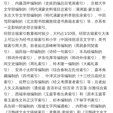
引》、内藤茂申编制的《史姓韵编总目笔画索引》、京都大学
文学部编制的《明代满蒙史料项目总索引：满洲篇·蒙古篇》、
东京大学文学部编制的《明代满蒙史料李朝实录索引》、中田
笃郎编制的《北京图书馆藏敦煌遗书典籍名索引》等，亦系有
一定影响的史部古籍索引。
经部古籍索引数量相对较少，大约占1/10强。经部古籍索引大体
上可以分为经书古籍索引和小学（中国传统语言文字学）类书
籍索引两大类。前者如北原峰树等编制的《周易参同契索
引》、福田福一郎编制的《诗经一句索引》、丰岛睦编制的
《韩诗外传索引》、伊东伦厚等编制的《韩诗外传索引》、野
间文史编制的《周礼索引》、铃木隆一编制的《大戴礼索
引》、安井小太郎等编制的《综合春秋左氏传索引》、森本角
藏编制的《四书索引》、中津滨涉等编制的《十三经注疏经文
索引》、佐野公治等编制的《经义考撰著者索引》等；后者如
入矢义高编制的《通俗篇·直语补证·恒言录·方言藻·尔雅综合索
引》、西端幸雄编制的《玉篇零卷出典索引》和《原本玉篇零
卷玉篇佚文补正汉字索引》、杉本编制的《干禄字书索引》、
高岛研一郎编制的《殷墟文字丙编通检》、内野雄一郎编制的
《汉魏碑文金文镜铭索引：隶释篇·隶续篇》和《汉魏碑文金文