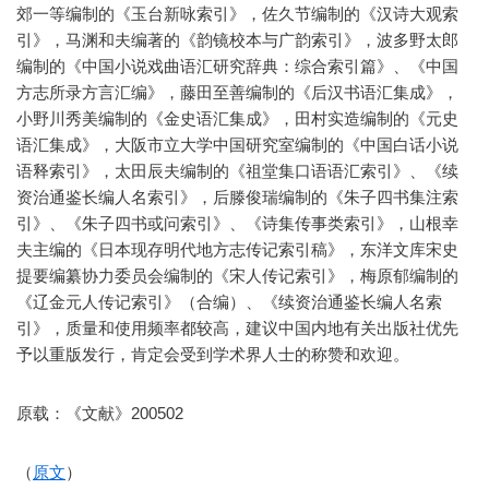
郊一等编制的《玉台新咏索引》，佐久节编制的《汉诗大观索
引》，马渊和夫编著的《韵镜校本与广韵索引》，波多野太郎
编制的《中国小说戏曲语汇研究辞典：综合索引篇》、《中国
方志所录方言汇编》，藤田至善编制的《后汉书语汇集成》，
小野川秀美编制的《金史语汇集成》，田村实造编制的《元史
语汇集成》，大阪市立大学中国研究室编制的《中国白话小说
语释索引》，太田辰夫编制的《祖堂集口语语汇索引》、《续
资治通鉴长编人名索引》，后滕俊瑞编制的《朱子四书集注索
引》、《朱子四书或问索引》、《诗集传事类索引》，山根幸
夫主编的《日本现存明代地方志传记索引稿》，东洋文库宋史
提要编纂协力委员会编制的《宋人传记索引》，梅原郁编制的
《辽金元人传记索引》（合编）、《续资治通鉴长编人名索
引》，质量和使用频率都较高，建议中国内地有关出版社优先
予以重版发行，肯定会受到学术界人士的称赞和欢迎。
原载：《文献》200502
（
原文
）