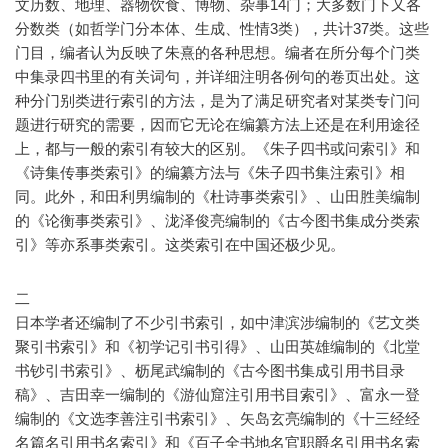
文历数、地理、器物饮食、博物、杂事14门；大多数门下又各
分数类（如哲学门分本体、生成、性情3类），共计37类。这些
门目，编者认为反映了朱熹的各种思想。编者在所分每个门类
中集录四书里的有关词句，并详细注明各例句的卷页出处。这
种分门别类进行索引的方法，是为了满足研究者对某类专门问
题进行研究的需要，因而它无论在编纂方法上还是在利用途径
上，都与一般的索引有较大的区别。《朱子四书或问索引》和
《诗集传事类索引》的编纂方法与《朱子四书集注索引》相
同。此外，和田利男编制的《杜诗事类索引》、山田胜美编制
的《论衡事类索引》、泷泽俊亮编制的《古今图书集成分类索
引》等亦系事类索引。这类索引在中国还极少见。
二
日本学者还编制了不少引书索引，如中津滨涉编制的《艺文类
聚引书索引》和《初学记引书引得》、山田英雄编制的《北堂
书钞引书索引》、枥尾武编制的《古今图书集成引用书目录
稿》、吉田幸一编制的《游仙窟注引用书目索引》、富永一登
编制的《文选李善注引书索引》、矢岛玄亮编制的《十三经经
名篇名引用书名索引》和《百子全书地名官职爵名引用书名索