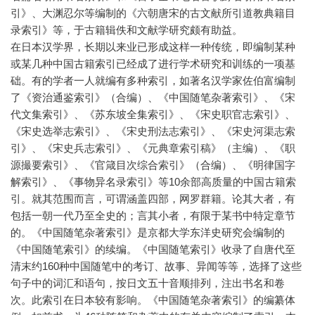
引》、大渊忍尔等编制的《六朝唐宋的古文献所引道教典籍目
录索引》等，于古籍辑佚和文献学研究颇有助益。
在日本汉学界，长期以来业已形成这样一种传统，即编制某种
或某几种中国古籍索引已经成了进行学术研究和训练的一项基
础。有的学者一人就编有多种索引，如著名汉学家佐伯富编制
了《资治通鉴索引》（合编）、《中国随笔杂著索引》、《宋
代文集索引》、《苏东坡全集索引》、《宋史职官志索引》、
《宋史选举志索引》、《宋史刑法志索引》、《宋史河渠志索
引》、《宋史兵志索引》、《元典章索引稿》（主编）、《职
源撮要索引》、《官箴目次综合索引》（合编）、《明律国字
解索引》、《事物异名录索引》等10余部高质量的中国古籍索
引。就其范围而言，可谓涵盖四部，网罗群籍。论其大者，有
包括一朝一代乃至全史的；言其小者，有限于某书中特定章节
的。《中国随笔杂著索引》是京都大学东洋史研究会编制的
《中国随笔索引》的续编。《中国随笔索引》收录了自唐代至
清末约160种中国随笔中的考订、故事、异闻等等，选择了这些
句子中的词汇和语句，按日文五十音顺排列，注出书名和卷
次。此索引在日本较有影响。《中国随笔杂著索引》的编纂体