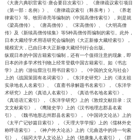
《大唐六典职官索引·唐会要目次索引》、《唐律疏议索引项目
（第一部：名例）》、《唐律疏议索引（释亲考）》、《养老
律索引》等。牧田谛亮等编制的《中国高僧传索引》，则是就
《梁高僧传》、《唐高僧传》、《宋高僧传》、《大明高僧
传》及《新续高僧传续集》等5种高僧传而编制的索引。此外，
日本大藏经学术用语研究会编制的《大正新修大藏经索引》，
规模宏大，已由日本大正新修大藏经刊行会出版。
纵观日本的中国古籍索引编制，还有一个值得注意的现象，即
日本的许多学术性刊物上经常登载中国古籍索引。如《书志
学》上的《游仙窟注引用书目索引》，《中国的文化与社会》
上的《战国策固有名词索引》，《东洋史研究》上的《清太祖
实录地名人名索引》、《直斋书录解题书名索引》，《东洋学
术研究》上的《真诰人名索引》、《真诰书名地名索引》、
《真诰语汇索引》，《东洋学研究》上的《敦煌文献目录：汉
文文献索引》，《鹰陵史学》上的《汉书地理志郡县名索
引》、《魏书地形志州郡县名索引》，《中国诗文论丛》上的
《太平广记钞篇目索引》，《天理大学学报》上的《儒林外史
称呼语索引》，《神户外大论丛》上的《元曲选中的诗一句索
引》，《福冈大学人文论丛》上的《嵇康集人名索引》，《群