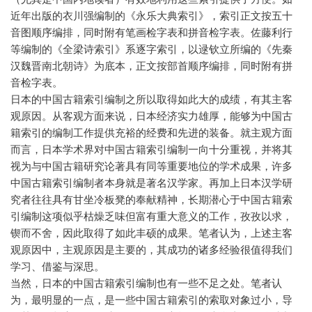
近年出版的衣川强编制的《永乐大典索引》，索引正文按五十
音图顺序编排，同时附有笔画检字表和拼音检字表。佐藤利行
等编制的《全梁诗索引》系逐字索引，以逯钦立所编的《先秦
汉魏晋南北朝诗》为底本，正文按部首顺序编排，同时附有拼
音检字表。
日本的中国古籍索引编制之所以取得如此大的成绩，有其主客
观原因。从客观方面来说，日本经济实力雄厚，能够为中国古
籍索引的编制工作提供充裕的经费和先进的装备。就主观方面
而言，日本学术界对中国古籍索引编制一向十分重视，并将其
视为与中国古籍研究论著具有同等重要地位的学术成果，许多
中国古籍索引编制者本身就是著名汉学家。再加上日本汉学研
究者往往具有甘坐冷板凳的奉献精神，长期潜心于中国古籍索
引编制这项似乎枯燥乏味但富有重大意义的工作，孜孜以求，
锲而不舍，因此取得了如此丰硕的成果。笔者认为，上述主客
观原因中，主观原因是主要的，其成功的诸多经验很值得我们
学习、借鉴与深思。
当然，日本的中国古籍索引编制也有一些不足之处。笔者认
为，最明显的一点，是一些中国古籍索引的索取对象过小，导